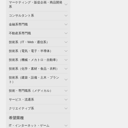
マーケティング・販促企画・商品開発
系
コンサルタント系
金融系専門職
不動産系専門職
技術系（IT・Web・通信系）
技術系（電気・電子・半導体）
技術系（機械・メカトロ・自動車）
技術系（化学・素材・食品・衣料）
技術系（建築・設備・土木・プラン
ト）
技術・専門職系（メディカル）
サービス・流通系
クリエイティブ系
希望業種
IT・インターネット・ゲーム