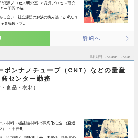
所 資源プロセス研究室 ＜資源プロセス研究
ルギー問題の解…
活かし合い、社会課題の解決に挑み続ける 私たち
・産業機械・プ…
り
詳細へ
掲載期間
26/08/06～26/08/19
ーボンナノチューブ（CNT）などの量産
開発センター勤務
材・食品・衣料）
ナノ材料・機能性材料の事業化推進 （直近
ブ） ・中長期…
品、合成樹脂、樹脂加工品、医薬品、医薬部外