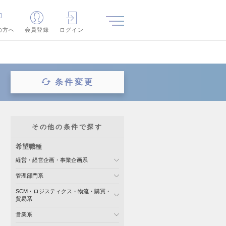
の方へ
会員登録
ログイン
条件変更
その他の条件で探す
希望職種
経営・経営企画・事業企画系
管理部門系
SCM・ロジスティクス・物流・購買・
貿易系
営業系