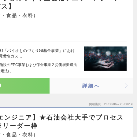
グス】
材・食品・衣料）
DO「バイオものづくりGI基金事業」におけ
可燃性ガス…
施設のEPC事業および保全事業 2.労働者派遣法
安定法に…
り
詳細へ
掲載期間
26/08/06～26/08/19
スエンジニア】★石油会社大手でプロセス
日※リーダー枠
材・食品・衣料）