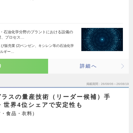
ー・石油化学分野のプラントにおける設備の
討、プロセス…
よび販売業 (2)ベンゼン、キシレン等の石油化学
ネルギー…
り
詳細へ
掲載期間
26/08/06～26/08/19
ガラスの量産技術（リーダー候補）手
位・世界4位シェアで安定性も
材・食品・衣料）