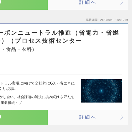
り
詳細へ
掲載期間
26/08/06～26/08/19
カーボンニュートラル推進（省電力・省燃
発）（プロセス技術センター
材・食品・衣料）
ュートラル実現に向けて全社的にGX・省エネに
くり現場…
活かし合い、社会課題の解決に挑み続ける 私たち
・産業機械・プ…
り
詳細へ