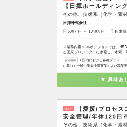
【日揮ホールディン
その他、技術系（化学・素
日揮株式会社
600万円 ～ 1049万円
兵庫県
＜業務内容＞ 本ポジションでは、NE
る国家プロジェクトに参画し、水素・
1.国内における各種プラント・
会社概要
に基づく一般労働者派遣事業および職業
興味あ
【愛媛/プロセ
NEW
安全管理/年休120
その他、技術系（化学・素