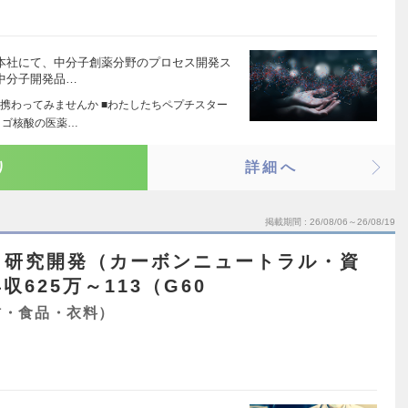
社本社にて、中分子創薬分野のプロセス開発ス
中分子開発品…
携わってみませんか ■わたしたちペプチスター
リゴ核酸の医薬…
り
詳細へ
掲載期間
26/08/06～26/08/19
】研究開発（カーボンニュートラル・資
625万～113（G60
材・食品・衣料）