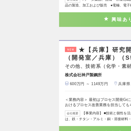
品の製造、加工および販売 ●電極、電子
興味あ
★【兵庫】研究
NEW
（開発室／兵庫）（S
その他、技術系（化学・素
株式会社神戸製鋼所
600万円 ～ 1149万円
兵庫県
＜業務内容＞ 最初はプロセス開発Gr
おけるプロセス改善業務を担当しても
【事業内容】 ■技術と個性を
会社概要
は、鉄・チタン・アルミ・銅・溶接材料