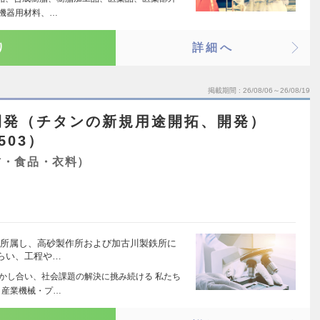
機器用材料、…
り
詳細へ
掲載期間
26/08/06～26/08/19
開発（チタンの新規用途開拓、開発）
503）
材・食品・衣料）
に所属し、高砂製作所および加古川製鉄所に
らい、工程や…
活かし合い、社会課題の解決に挑み続ける 私たち
・産業機械・プ…