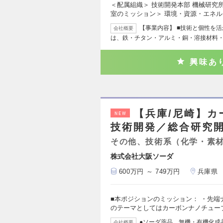
＜配属組織＞ 技術開発本部 機械研究
室のミッション＞ 環境・資源・エネ
【事業内容】 ■技術と個性を
会社概要
は、鉄・チタン・アルミ・銅・溶接材料
興味あ
【兵庫/尼崎】カ
NEW
技術開発／総合研究
その他、技術系（化学・素
株式会社大阪ソーダ
600万円 ～ 749万円
兵庫県
■本ポジションのミッション： ・先端
のテーマとしてはカーボンナノチュー
●ソーダ薬品、無機・有機化成
会社概要