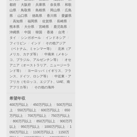
都府
大阪府
兵庫県
奈良県
和歌
山県
鳥取県
島根県
岡山県
広島
県
山口県
徳島県
香川県
愛媛県
高知県
福岡県
佐賀県
長崎県
熊本県
大分県
宮崎県
鹿児島県
沖縄県
中国
韓国
香港
台湾
タイ
シンガポール
インドネシア
フィリピン
インド
その他アジア
（ベトナム、ミャンマー等）
北米（ア
メリカ、カナダ等）
中南米（メキシ
コ、ブラジル、アルゼンチン等）
オセ
アニア（オーストラリア、ニュージーラ
ンド等）
ヨーロッパ（イギリス、フラ
ンス、ドイツ、ロシア等）
中近東・ア
フリカ（モロッコ、エジプト、UAE、南
アフリカ等）
その他の海外
希望年収
400万円以上
450万円以上
500万円以
上
550万円以上
600万円以上
650
万円以上
700万円以上
750万円以上
800万円以上
850万円以上
900万円
以上
950万円以上
1000万円以上
1
050万円以上
1100万円以上
1150万