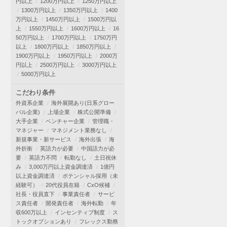
円以上
1200万円以上
1250万円以上
1300万円以上
1350万円以上
1400
万円以上
1450万円以上
1500万円以
上
1550万円以上
1600万円以上
16
50万円以上
1700万円以上
1750万円
以上
1800万円以上
1850万円以上
1900万円以上
1950万円以上
2000万
円以上
2500万円以上
3000万円以上
5000万円以上
こだわり条件
外資系企業
海外展開あり(日系グロー
バル企業)
上場企業
株式公開準備
大手企業
ベンチャー企業
管理職・
マネジャー
マネジメント業務なし
新規事業・新サービス
海外出張
海
外折衝
英語力が必要
中国語力が必
要
英語力不問
転勤なし
土日祝休
み
3,000万円以上資金調達済
1億円
以上資金調達済
ポテンシャル採用（未
経験可）
20代役員在籍
CxO候補
社長・役員直下
事業責任者
サービ
ス責任者
開発責任者
海外転勤
年
収600万以上
インセンティブ制度
ス
トックオプションあり
フレックス勤務