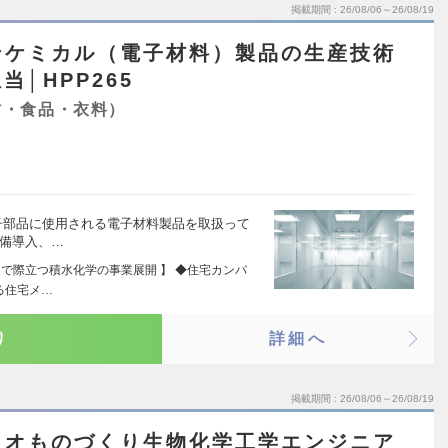
掲載期間
26/08/06～26/08/19
ンケミカル（電子材料）製品の生産技術
│HPP265
材・食品・衣料）
電子部品に使用される電子材料製品を取扱って
設備導入、…
＋1で際立つ積水化学の事業展開 】 ◆住宅カンパ
る住宅メ…
り
詳細へ
掲載期間
26/08/06～26/08/19
イオものづくり生物化学工学エンジニア