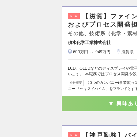
【滋賀】ファイ
NEW
およびプロセス開発担当
その他、技術系（化学・素
積水化学工業株式会社
600万円 ～ 949万円
滋賀県
LCD、OLEDなどのディスプレイや
います。 本職務ではプロセス開発や
【 3つのカンパニー(事業体)
会社概要
ニー 「セキスイハイム」をブランドとす
興味あ
【神戸勤務】バ
NEW