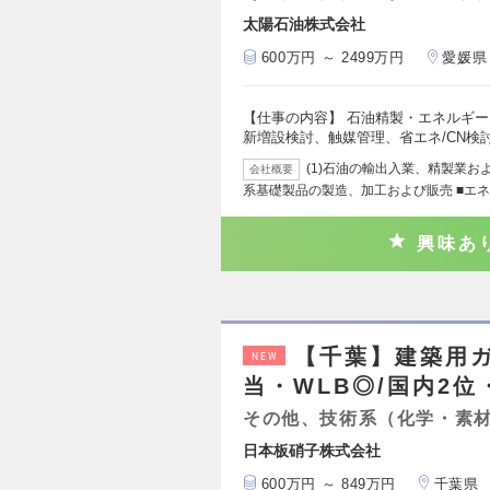
太陽石油株式会社
600万円 ～ 2499万円
愛媛県
【仕事の内容】 石油精製・エネルギ
新増設検討、触媒管理、省エネ/CN検
(1)石油の輸出入業、精製業お
会社概要
系基礎製品の製造、加工および販売 ■エ
興味あ
【千葉】建築用
NEW
当・WLB◎/国内2
その他、技術系（化学・素
日本板硝子株式会社
600万円 ～ 849万円
千葉県