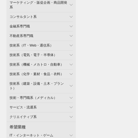
マーケティング・販促企画・商品開発
系
コンサルタント系
金融系専門職
不動産系専門職
技術系（IT・Web・通信系）
技術系（電気・電子・半導体）
技術系（機械・メカトロ・自動車）
技術系（化学・素材・食品・衣料）
技術系（建築・設備・土木・プラン
ト）
技術・専門職系（メディカル）
サービス・流通系
クリエイティブ系
希望業種
IT・インターネット・ゲーム