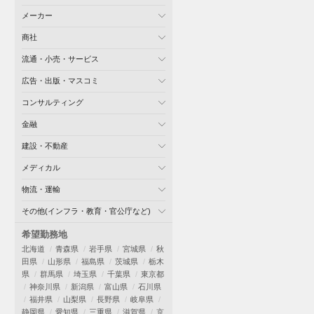
メーカー
商社
流通・小売・サービス
広告・出版・マスコミ
コンサルティング
金融
建設・不動産
メディカル
物流・運輸
その他(インフラ・教育・官公庁など)
希望勤務地
北海道
青森県
岩手県
宮城県
秋
田県
山形県
福島県
茨城県
栃木
県
群馬県
埼玉県
千葉県
東京都
神奈川県
新潟県
富山県
石川県
福井県
山梨県
長野県
岐阜県
静岡県
愛知県
三重県
滋賀県
京