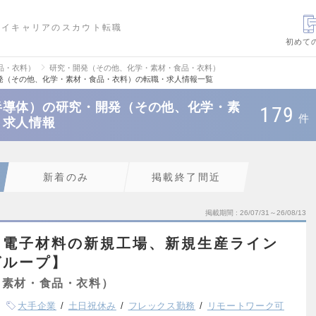
ハイキャリアのスカウト転職
初めて
品・衣料）
研究・開発（その他、化学・素材・食品・衣料）
発（その他、化学・素材・食品・衣料）の転職・求人情報一覧
半導体）の研究・開発（その他、化学・素
179
件
・求人情報
新着のみ
掲載終了間近
掲載期間
26/07/31～26/08/13
》電子材料の新規工場、新規生産ライン
グループ】
・素材・食品・衣料）
大手企業
土日祝休み
フレックス勤務
リモートワーク可