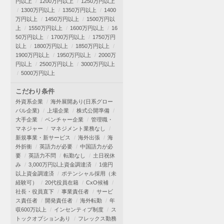
円以上
1200万円以上
1250万円以上
1300万円以上
1350万円以上
1400
万円以上
1450万円以上
1500万円以
上
1550万円以上
1600万円以上
16
50万円以上
1700万円以上
1750万円
以上
1800万円以上
1850万円以上
1900万円以上
1950万円以上
2000万
円以上
2500万円以上
3000万円以上
5000万円以上
こだわり条件
外資系企業
海外展開あり(日系グロー
バル企業)
上場企業
株式公開準備
大手企業
ベンチャー企業
管理職・
マネジャー
マネジメント業務なし
新規事業・新サービス
海外出張
海
外折衝
英語力が必要
中国語力が必
要
英語力不問
転勤なし
土日祝休
み
3,000万円以上資金調達済
1億円
以上資金調達済
ポテンシャル採用（未
経験可）
20代役員在籍
CxO候補
社長・役員直下
事業責任者
サービ
ス責任者
開発責任者
海外転勤
年
収600万以上
インセンティブ制度
ス
トックオプションあり
フレックス勤務