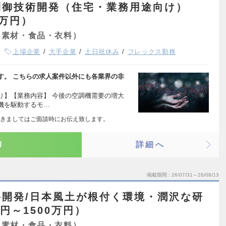
制御技術開発（住宅・業務用途向け）
0万円）
・素材・食品・衣料）
上場企業
大手企業
土日祝休み
フレックス勤務
す。 こちらの求人案件以外にも各業界の非
り】【業務内容】 今後の空調機需要の増大
機を駆動するモ…
きましてはご面談時にお伝え致します。
り
詳細へ
掲載期間
26/07/31～26/08/13
開発/日本風土が根付く環境・潤沢な研
円～1500万円）
・素材・食品・衣料）