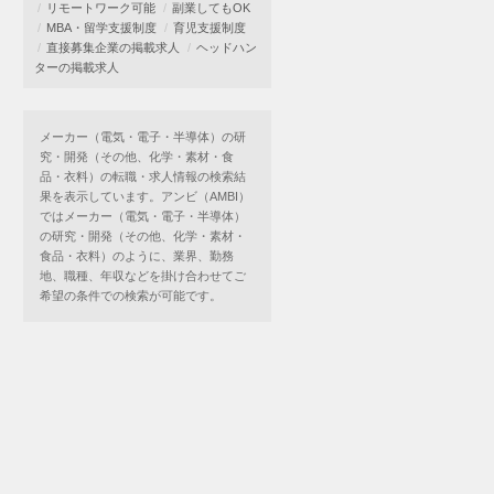
リモートワーク可能
副業してもOK
MBA・留学支援制度
育児支援制度
直接募集企業の掲載求人
ヘッドハン
ターの掲載求人
メーカー（電気・電子・半導体）の研
究・開発（その他、化学・素材・食
品・衣料）の転職・求人情報の検索結
果を表示しています。アンビ（AMBI）
ではメーカー（電気・電子・半導体）
の研究・開発（その他、化学・素材・
食品・衣料）のように、業界、勤務
地、職種、年収などを掛け合わせてご
希望の条件での検索が可能です。