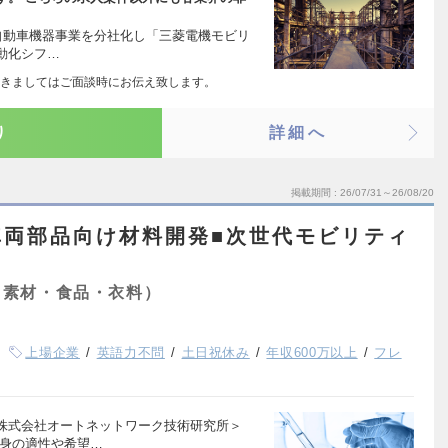
から自動車機器事業を分社化し「三菱電機モビリ
動化シフ…
きましてはご面談時にお伝え致します。
り
詳細へ
掲載期間
26/07/31～26/08/20
車両部品向け材料開発■次世代モビリティ
・素材・食品・衣料）
上場企業
英語力不問
土日祝休み
年収600万以上
フレ
株式会社オートネットワーク技術研究所＞
自身の適性や希望…