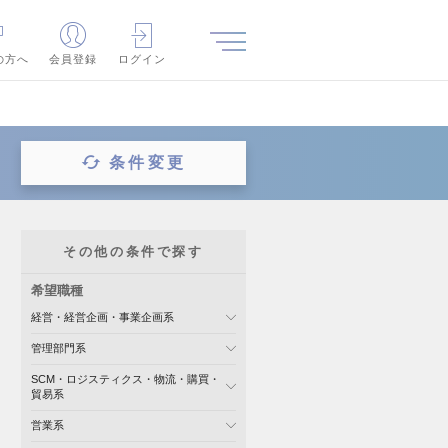
の方へ
会員登録
ログイン
条件変更
その他の条件で探す
希望職種
経営・経営企画・事業企画系
管理部門系
SCM・ロジスティクス・物流・購買・
貿易系
営業系