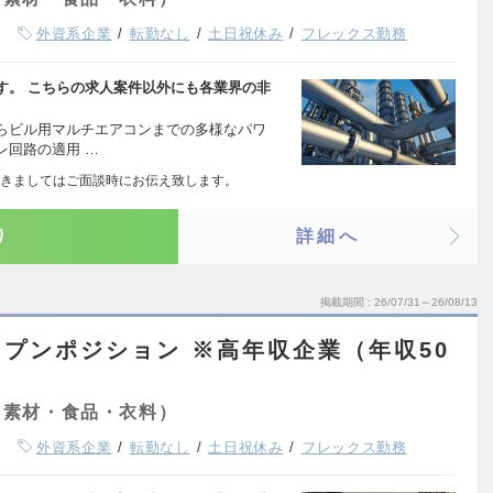
外資系企業
転勤なし
土日祝休み
フレックス勤務
す。 こちらの求人案件以外にも各業界の非
らビル用マルチエアコンまでの多様なパワ
レ回路の適用 …
きましてはご面談時にお伝え致します。
り
詳細へ
掲載期間
26/07/31～26/08/13
プンポジション ※高年収企業（年収50
・素材・食品・衣料）
外資系企業
転勤なし
土日祝休み
フレックス勤務