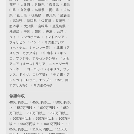
都府
大阪府
兵庫県
奈良県
和歌
山県
鳥取県
島根県
岡山県
広島
県
山口県
徳島県
香川県
愛媛県
高知県
福岡県
佐賀県
長崎県
熊本県
大分県
宮崎県
鹿児島県
沖縄県
中国
韓国
香港
台湾
タイ
シンガポール
インドネシア
フィリピン
インド
その他アジア
（ベトナム、ミャンマー等）
北米（ア
メリカ、カナダ等）
中南米（メキシ
コ、ブラジル、アルゼンチン等）
オセ
アニア（オーストラリア、ニュージーラ
ンド等）
ヨーロッパ（イギリス、フラ
ンス、ドイツ、ロシア等）
中近東・ア
フリカ（モロッコ、エジプト、UAE、南
アフリカ等）
その他の海外
希望年収
400万円以上
450万円以上
500万円以
上
550万円以上
600万円以上
650
万円以上
700万円以上
750万円以上
800万円以上
850万円以上
900万円
以上
950万円以上
1000万円以上
1
050万円以上
1100万円以上
1150万