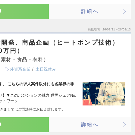
り
詳細へ
掲載期間
26/07/31～26/08/13
術開発、商品企画（ヒートポンプ技術）
00万円）
・素材・食品・衣料）
外資系企業
土日祝休み
す。 こちらの求人案件以外にも各業界の非
】▼このポジションの魅力 世界シェアNo.
ットワーク…
きましてはご面談時にお伝え致します。
り
詳細へ