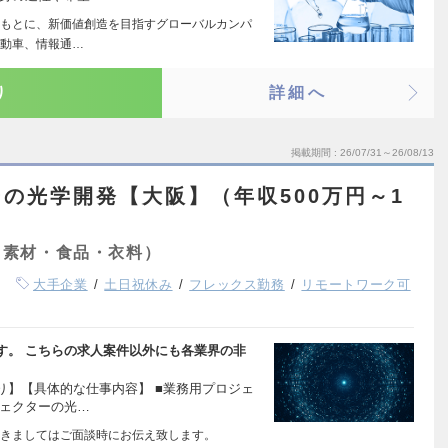
もとに、新価値創造を目指すグローバルカンパ
自動車、情報通…
り
詳細へ
掲載期間
26/07/31～26/08/13
の光学開発【大阪】（年収500万円～1
・素材・食品・衣料）
大手企業
土日祝休み
フレックス勤務
リモートワーク可
す。 こちらの求人案件以外にも各業界の非
り】【具体的な仕事内容】 ■業務用プロジェ
ジェクターの光…
きましてはご面談時にお伝え致します。