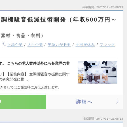
掲載期間
26/07/31～26/08/13
調機騒音低減技術開発（年収500万円～
・素材・食品・衣料）
上場企業
大手企業
英語力が必要
土日祝休み
フレック
す。 こちらの求人案件以外にも各業界の非
り】【業務内容】 空調機騒音や振動に関す
の研究開発に携…
きましてはご面談時にお伝え致します。
り
詳細へ
掲載期間
26/07/31～26/08/13