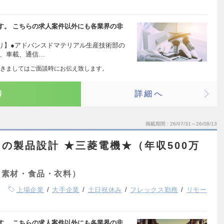
す。 こちらの求人案件以外にも各業界の非
り】●アドバンスドマテリアル生産技術部の
で、車載、通信…
きましてはご面談時にお伝え致します。
り
詳細へ
掲載期間
26/07/31～26/08/13
の製品設計 ★三菱電機★（年収500万
・素材・食品・衣料）
上場企業
大手企業
土日祝休み
フレックス勤務
リモー
す。 こちらの求人案件以外にも各業界の非