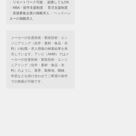
リモートワーク可能
副業してもOK
MBA・留学支援制度
育児支援制度
直接募集企業の掲載求人
ヘッドハン
ターの掲載求人
メーカーの生産技術・製造技術・エン
ジニアリング（化学・素材・食品・衣
料）の転職・求人情報の検索結果を表
示しています。アンビ（AMBI）ではメ
ーカーの生産技術・製造技術・エンジ
ニアリング（化学・素材・食品・衣
料）のように、業界、勤務地、職種、
年収などを掛け合わせてご希望の条件
での検索が可能です。