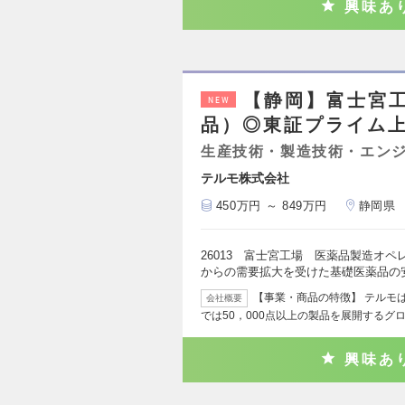
興味あ
【静岡】富士宮
NEW
品）◎東証プライム上
生産技術・製造技術・エン
テルモ株式会社
450万円 ～ 849万円
静岡県
26013 富士宮工場 医薬品製造オ
からの需要拡大を受けた基礎医薬品の
【事業・商品の特徴】 テルモ
会社概要
では50，000点以上の製品を展開するグ
興味あ