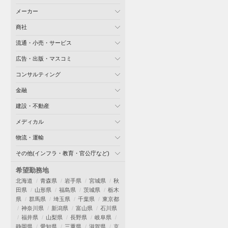
メーカー
商社
流通・小売・サービス
広告・出版・マスコミ
コンサルティング
金融
建設・不動産
メディカル
物流・運輸
その他(インフラ・教育・官公庁など)
希望勤務地
北海道
青森県
岩手県
宮城県
秋
田県
山形県
福島県
茨城県
栃木
県
群馬県
埼玉県
千葉県
東京都
神奈川県
新潟県
富山県
石川県
福井県
山梨県
長野県
岐阜県
静岡県
愛知県
三重県
滋賀県
京