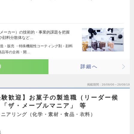
りメーカー）の技術的・事業的課題を把握
や顔料分散体など…
造・販売 ・特殊機能性コーティング剤・顔料
商品等の企画・開…
り
詳細へ
掲載期間
26/08/06～26/08/19
経験歓迎】お菓子の製造職（リーダー候
「ザ・メープルマニア」 等
ジニアリング（化学・素材・食品・衣料）
県