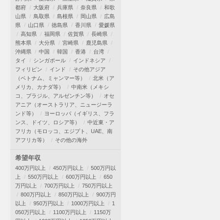
都府
大阪府
兵庫県
奈良県
和歌
山県
鳥取県
島根県
岡山県
広島
県
山口県
徳島県
香川県
愛媛県
高知県
福岡県
佐賀県
長崎県
熊本県
大分県
宮崎県
鹿児島県
沖縄県
中国
韓国
香港
台湾
タイ
シンガポール
インドネシア
フィリピン
インド
その他アジア
（ベトナム、ミャンマー等）
北米（ア
メリカ、カナダ等）
中南米（メキシ
コ、ブラジル、アルゼンチン等）
オセ
アニア（オーストラリア、ニュージーラ
ンド等）
ヨーロッパ（イギリス、フラ
ンス、ドイツ、ロシア等）
中近東・ア
フリカ（モロッコ、エジプト、UAE、南
アフリカ等）
その他の海外
希望年収
400万円以上
450万円以上
500万円以
上
550万円以上
600万円以上
650
万円以上
700万円以上
750万円以上
800万円以上
850万円以上
900万円
以上
950万円以上
1000万円以上
1
050万円以上
1100万円以上
1150万