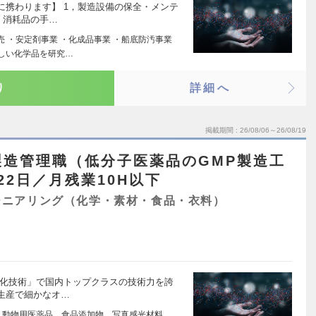
に携わります】 1，製造設備の保全・メンテ
，消耗品の手…
 ・安定剤事業 ・化成品事業 ・船底防汚事業
さしい化学品を研究…
り
詳細へ
掲載期間
26/08/06～26/08/19
製造管理職（低分子医薬品のGMP製造工
22日／月残業10H以下
ジニアリング（化学・素材・食品・衣料）
素化技術」で国内トップクラスの技術力を誇
生産で細かなオ…
、動物用医薬品、食品添加物、写真感光材料、