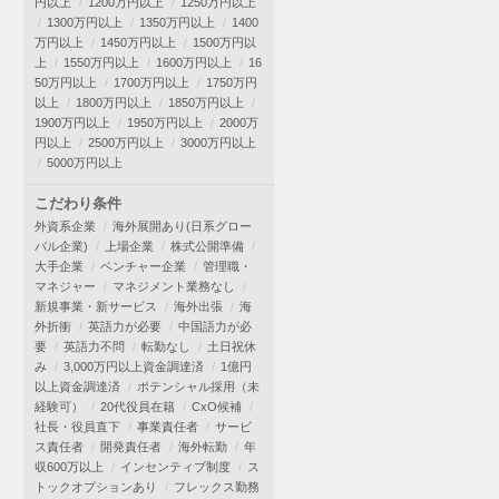
円以上
1200万円以上
1250万円以上
1300万円以上
1350万円以上
1400
万円以上
1450万円以上
1500万円以
上
1550万円以上
1600万円以上
16
50万円以上
1700万円以上
1750万円
以上
1800万円以上
1850万円以上
1900万円以上
1950万円以上
2000万
円以上
2500万円以上
3000万円以上
5000万円以上
こだわり条件
外資系企業
海外展開あり(日系グロー
バル企業)
上場企業
株式公開準備
大手企業
ベンチャー企業
管理職・
マネジャー
マネジメント業務なし
新規事業・新サービス
海外出張
海
外折衝
英語力が必要
中国語力が必
要
英語力不問
転勤なし
土日祝休
み
3,000万円以上資金調達済
1億円
以上資金調達済
ポテンシャル採用（未
経験可）
20代役員在籍
CxO候補
社長・役員直下
事業責任者
サービ
ス責任者
開発責任者
海外転勤
年
収600万以上
インセンティブ制度
ス
トックオプションあり
フレックス勤務