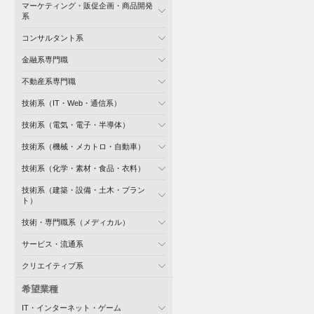
マーケティング・販促企画・商品開発
系
コンサルタント系
金融系専門職
不動産系専門職
技術系（IT・Web・通信系）
技術系（電気・電子・半導体）
技術系（機械・メカトロ・自動車）
技術系（化学・素材・食品・衣料）
技術系（建築・設備・土木・プラン
ト）
技術・専門職系（メディカル）
サービス・流通系
クリエイティブ系
希望業種
IT・インターネット・ゲーム