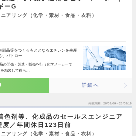
ギーG
ジニアリング（化学・素材・食品・衣料）
動車部品等をつくるもととなるエチレンを生産
や、パトロー…
製品の開発・製造・販売を行う化学メーカーで
油を精製して得ら…
り
詳細へ
掲載期間
26/08/06～26/08/19
】着色剤等、化成品のセールスエンジニア
程度／年間休日123日前
ジニアリング（化学・素材・食品・衣料）