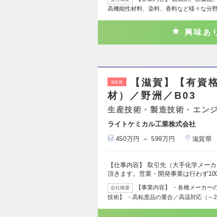
高機能性材料、染料、香料など様々な分
興味あ
【滋賀】【有資
NEW
材）／野洲／B03
生産技術・製造技術・エン
ライトケミカル工業株式会社
450万円 ～ 599万円
滋賀県
【仕事内容】 取引先（大手化学メー
頂きます。営業・開発事業は行わず10
【事業内容】 ・各種メーカー
会社概要
技術】 ・高粘度品の重合／高温対応（～2