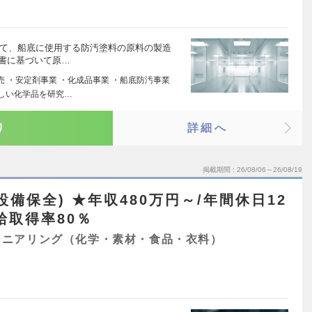
いて、船底に使用する防汚塗料の原料の製造
示書に基づいて原…
 ・安定剤事業 ・化成品事業 ・船底防汚事業
さしい化学品を研究…
り
詳細へ
掲載期間
26/08/06～26/08/19
備保全) ★年収480万円～/年間休日12
給取得率80％
ジニアリング（化学・素材・食品・衣料）