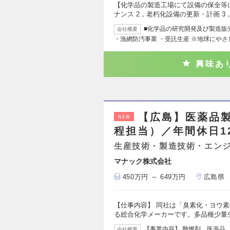
【化学品の製造工場にて設備の保全等
ナンス 2，老朽化設備の更新・計画 3
■化学品の研究開発及び製造販売
会社概要
・漁網防汚事業 ・受託生産 ※地球にや
興味あ
【広島】医薬品
NEW
程担当）／年間休日1
生産技術・製造技術・エン
マナック株式会社
450万円 ～ 649万円
広島県
【仕事内容】 同社は「臭素化・ヨウ
る総合化学メーカーです。多品種少量
【事業内容】 難燃剤、医薬品
会社概要