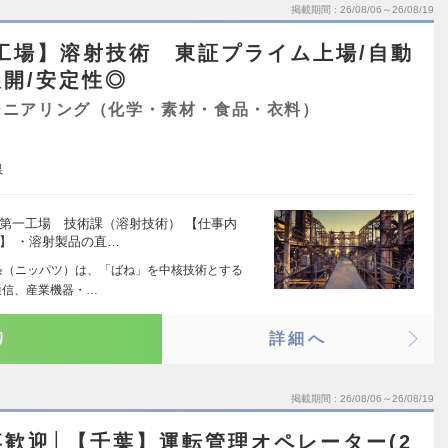
掲載期間
26/08/06～26/08/19
工場】溶射技術 東証プライム上場/自動
開/安定性◎
ジニアリング（化学・素材・食品・衣料）
県
第一工場 技術課（溶射技術） 【仕事内
】 ・溶射製品の直…
条（ニッパツ）は、「ばね」を中核技術とする
通信、産業機器・…
り
詳細へ
掲載期間
26/08/06～26/08/19
歓迎│【千葉】運転管理オペレーター(2