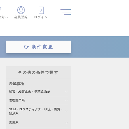
の方へ
会員登録
ログイン
条件変更
その他の条件で探す
希望職種
経営・経営企画・事業企画系
管理部門系
SCM・ロジスティクス・物流・購買・
貿易系
営業系