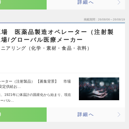
り
詳細へ
掲載期間
26/08/06～26/08/19
工場 医薬品製造オペレーター（注射製
場/グローバル医療メーカー
ジニアリング（化学・素材・食品・衣料）
ペレーター（注射製品） 【募集背景】 市場
安定供給お…
は、1921年に体温計の国産化から始まり、現在
ローバル…
り
詳細へ