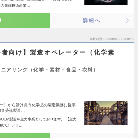
野の先端技術産業…
り
詳細へ
掲載期間
26/08/06～26/08/19
格者向け】製造オペレーター（化学素
ジニアリング（化学・素材・食品・衣料）
カー）から請け負う化学品の製造業務に従事
0％受託製造…
のOEM製造を主力事業としております。 【主力
80℃）／ラ…