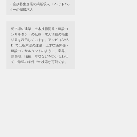
直接募集企業の掲載求人
ヘッドハン
ターの掲載求人
栃木県の建築・土木技術開発・建設コ
ンサルタントの転職・求人情報の検索
結果を表示しています。アンビ（AMB
I）では栃木県の建築・土木技術開発・
建設コンサルタントのように、業界、
勤務地、職種、年収などを掛け合わせ
てご希望の条件での検索が可能です。