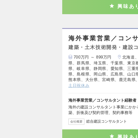
興味あ
海外事業営業／コン
建築・土木技術開発・建設
700万円 ～ 899万円
北海道
県、群馬県、埼玉県、千葉県、東京
県、岐阜県、静岡県、愛知県、三重
県、島根県、岡山県、広島県、山口
熊本県、大分県、宮崎県、鹿児島県
土日祝休み
海外事業営業／コンサルタント経験者
海外の建設コンサルタント事業にかか
築、折衝及び契約管理、契約事務等
総合建設コンサルタント
会社概要
興味あ