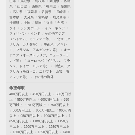
山県
鳥取県
島根県
岡山県
広島
県
山口県
徳島県
香川県
愛媛県
高知県
福岡県
佐賀県
長崎県
熊本県
大分県
宮崎県
鹿児島県
沖縄県
中国
韓国
香港
台湾
タイ
シンガポール
インドネシア
フィリピン
インド
その他アジア
（ベトナム、ミャンマー等）
北米（ア
メリカ、カナダ等）
中南米（メキシ
コ、ブラジル、アルゼンチン等）
オセ
アニア（オーストラリア、ニュージーラ
ンド等）
ヨーロッパ（イギリス、フラ
ンス、ドイツ、ロシア等）
中近東・ア
フリカ（モロッコ、エジプト、UAE、南
アフリカ等）
その他の海外
希望年収
400万円以上
450万円以上
500万円以
上
550万円以上
600万円以上
650
万円以上
700万円以上
750万円以上
800万円以上
850万円以上
900万円
以上
950万円以上
1000万円以上
1
050万円以上
1100万円以上
1150万
円以上
1200万円以上
1250万円以上
1300万円以上
1350万円以上
1400