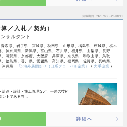
掲載期間
26/07/29～26/08/11
積算／入札／契約）
コンサルタント
、青森県、岩手県、宮城県、秋田県、山形県、福島県、茨城県、栃木
都、神奈川県、新潟県、富山県、石川県、福井県、山梨県、長野
県、滋賀県、京都府、大阪府、兵庫県、奈良県、和歌山県、鳥取
県、徳島県、香川県、愛媛県、高知県、福岡県、佐賀県、長崎県、
、沖縄県
海外展開あり（日系グローバル企業）
大手企業
）
・計画・設計・施工管理など、一連の技術
タントである当…
り
詳細へ