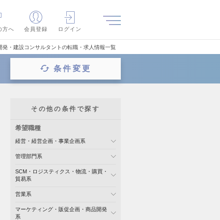
の方へ
会員登録
ログイン
開発・建設コンサルタントの転職・求人情報一覧
条件変更
その他の条件で探す
希望職種
経営・経営企画・事業企画系
管理部門系
SCM・ロジスティクス・物流・購買・
貿易系
営業系
マーケティング・販促企画・商品開発
系