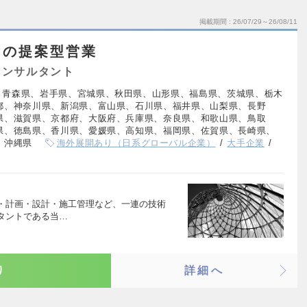
掲載期間
26/07/29～26/08/11
けの提案型営業
コンサルタント
、青森県、岩手県、宮城県、秋田県、山形県、福島県、茨城県、栃木
都、神奈川県、新潟県、富山県、石川県、福井県、山梨県、長野
県、滋賀県、京都府、大阪府、兵庫県、奈良県、和歌山県、鳥取
県、徳島県、香川県、愛媛県、高知県、福岡県、佐賀県、長崎県、
、沖縄県
海外展開あり（日系グローバル企業）
大手企業
・計画・設計・施工管理など、一連の技術
タントである当…
り
詳細へ