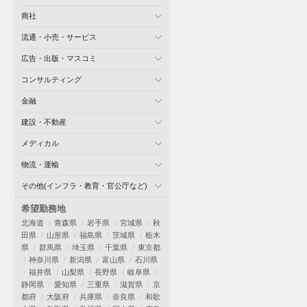
商社
流通・小売・サービス
広告・出版・マスコミ
コンサルティング
金融
建設・不動産
メディカル
物流・運輸
その他(インフラ・教育・官公庁など)
希望勤務地
北海道
青森県
岩手県
宮城県
秋
田県
山形県
福島県
茨城県
栃木
県
群馬県
埼玉県
千葉県
東京都
神奈川県
新潟県
富山県
石川県
福井県
山梨県
長野県
岐阜県
静岡県
愛知県
三重県
滋賀県
京
都府
大阪府
兵庫県
奈良県
和歌