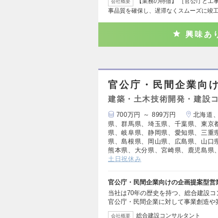
【業務の特徴】 ［官公庁と工
会社概要
事品質を確保し、遅滞なくスムーズに竣
興味あ
官公庁・民間企業向
建築・土木技術開発・建設
700万円 ～ 899万円
北海道
県、群馬県、埼玉県、千葉県、東京
県、岐阜県、静岡県、愛知県、三重
県、島根県、岡山県、広島県、山口
熊本県、大分県、宮崎県、鹿児島県
土日祝休み
官公庁・民間企業向けの企画提案型営
当社は70年の歴史を持つ、総合建設
官公庁・民間企業に対して事業創造や
総合建設コンサルタント
会社概要