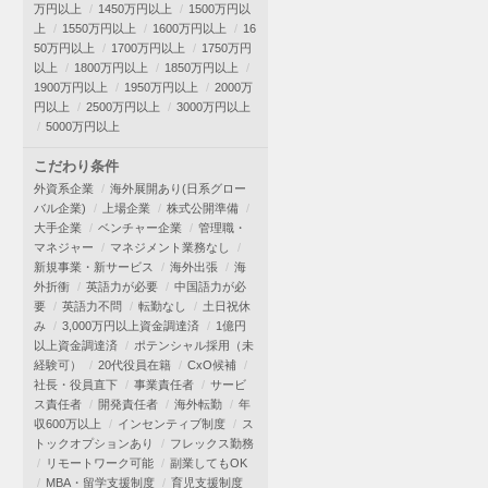
万円以上
1450万円以上
1500万円以
上
1550万円以上
1600万円以上
16
50万円以上
1700万円以上
1750万円
以上
1800万円以上
1850万円以上
1900万円以上
1950万円以上
2000万
円以上
2500万円以上
3000万円以上
5000万円以上
こだわり条件
外資系企業
海外展開あり(日系グロー
バル企業)
上場企業
株式公開準備
大手企業
ベンチャー企業
管理職・
マネジャー
マネジメント業務なし
新規事業・新サービス
海外出張
海
外折衝
英語力が必要
中国語力が必
要
英語力不問
転勤なし
土日祝休
み
3,000万円以上資金調達済
1億円
以上資金調達済
ポテンシャル採用（未
経験可）
20代役員在籍
CxO候補
社長・役員直下
事業責任者
サービ
ス責任者
開発責任者
海外転勤
年
収600万以上
インセンティブ制度
ス
トックオプションあり
フレックス勤務
リモートワーク可能
副業してもOK
MBA・留学支援制度
育児支援制度