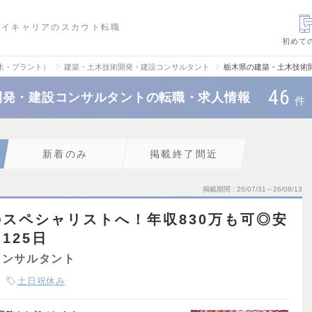
ハイキャリアのスカウト転職
初めて
木・プラント）
建築・土木技術開発・建設コンサルタント
栃木県の建築・土木技術
46
開発・建設コンサルタントの転職・求人情報
件
新着のみ
掲載終了間近
掲載期間
26/07/31～26/08/13
スペシャリストへ！年収830万も可◎安
125日
コンサルタント
土日祝休み