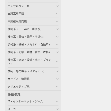
コンサルタント系
金融系専門職
不動産系専門職
技術系（IT・Web・通信系）
技術系（電気・電子・半導体）
技術系（機械・メカトロ・自動車）
技術系（化学・素材・食品・衣料）
技術系（建築・設備・土木・プラン
ト）
技術・専門職系（メディカル）
サービス・流通系
クリエイティブ系
希望業種
IT・インターネット・ゲーム
メーカー