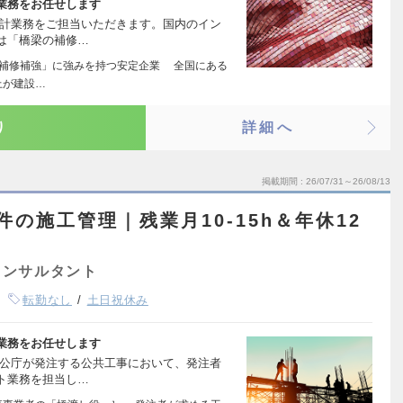
業務をお任せします
設計業務をご担当いただきます。国内のイン
は「橋梁の補修…
の補修補強」に強みを持つ安定企業 全国にある
上が建設…
り
詳細へ
掲載期間
26/07/31～26/08/13
の施工管理｜残業月10-15h＆年休12
コンサルタント
転勤なし
土日祝休み
業務をお任せします
官公庁が発注する公共工事において、発注者
ト業務を担当し…