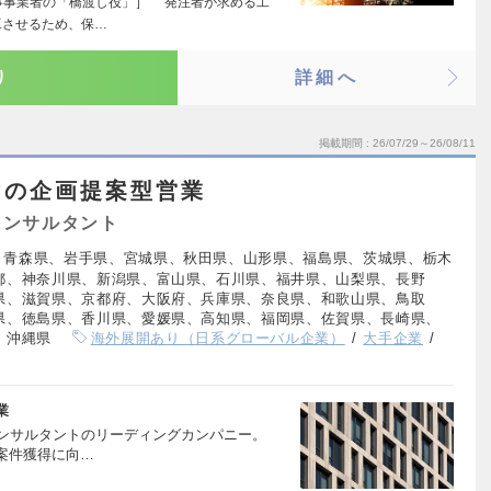
事事業者の「橋渡し役」］ 発注者が求める工
工させるため、保…
り
詳細へ
掲載期間
26/07/29～26/08/11
けの企画提案型営業
コンサルタント
、青森県、岩手県、宮城県、秋田県、山形県、福島県、茨城県、栃木
都、神奈川県、新潟県、富山県、石川県、福井県、山梨県、長野
県、滋賀県、京都府、大阪府、兵庫県、奈良県、和歌山県、鳥取
県、徳島県、香川県、愛媛県、高知県、福岡県、佐賀県、長崎県、
、沖縄県
海外展開あり（日系グローバル企業）
大手企業
業
コンサルタントのリーディングカンパニー。
案件獲得に向…