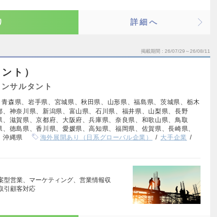
り
詳細へ
掲載期間
26/07/29～26/08/11
タント）
コンサルタント
、青森県、岩手県、宮城県、秋田県、山形県、福島県、茨城県、栃木
都、神奈川県、新潟県、富山県、石川県、福井県、山梨県、長野
県、滋賀県、京都府、大阪府、兵庫県、奈良県、和歌山県、鳥取
県、徳島県、香川県、愛媛県、高知県、福岡県、佐賀県、長崎県、
、沖縄県
海外展開あり（日系グローバル企業）
大手企業
案型営業、マーケティング、営業情報収
取引顧客対応