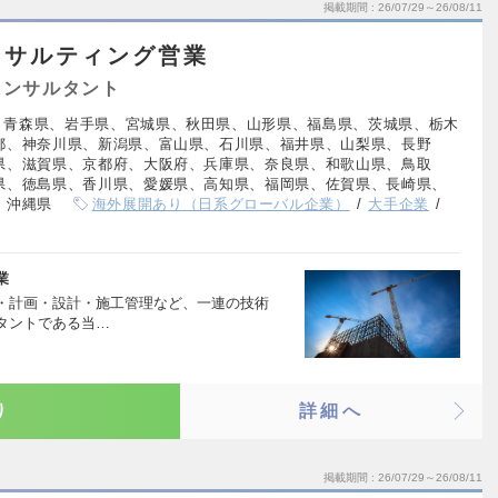
掲載期間
26/07/29～26/08/11
ンサルティング営業
コンサルタント
、青森県、岩手県、宮城県、秋田県、山形県、福島県、茨城県、栃木
都、神奈川県、新潟県、富山県、石川県、福井県、山梨県、長野
県、滋賀県、京都府、大阪府、兵庫県、奈良県、和歌山県、鳥取
県、徳島県、香川県、愛媛県、高知県、福岡県、佐賀県、長崎県、
、沖縄県
海外展開あり（日系グローバル企業）
大手企業
業
・計画・設計・施工管理など、一連の技術
タントである当…
り
詳細へ
掲載期間
26/07/29～26/08/11