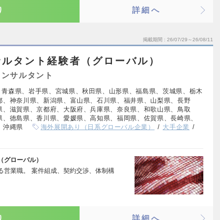
り
詳細へ
掲載期間
26/07/29～26/08/11
サルタント経験者（グローバル）
コンサルタント
、青森県、岩手県、宮城県、秋田県、山形県、福島県、茨城県、栃木
都、神奈川県、新潟県、富山県、石川県、福井県、山梨県、長野
県、滋賀県、京都府、大阪府、兵庫県、奈良県、和歌山県、鳥取
県、徳島県、香川県、愛媛県、高知県、福岡県、佐賀県、長崎県、
、沖縄県
海外展開あり（日系グローバル企業）
大手企業
（グローバル）
る営業職。 案件組成、契約交渉、体制構
り
詳細へ