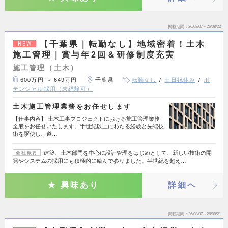
掲載期間
26/08/07～26/08/22
【千葉県｜転勤なし】地域密着！土木
NEW
施工管理｜賞与年2回＆研修制度充実
施工管理（土木）
600万円 ～ 649万円
千葉県
転勤なし
土日祝休み
ポ
テンシャル採用（未経験可）
土木施工管理業務をお任せします
【仕事内容】 土木工事プロジェクトにおける施工管理業務
全般をお任せいたします。半世紀以上にわたる経験と先端技
術を駆使し、道…
建築、土木部門を中心に設計管理をはじめとして、新しい技術の開
会社概要
発やシステムの採用にも積極的に励んで参りました。半世紀を超え…
興味あり
詳細へ
掲載期間
26/08/07～26/08/21