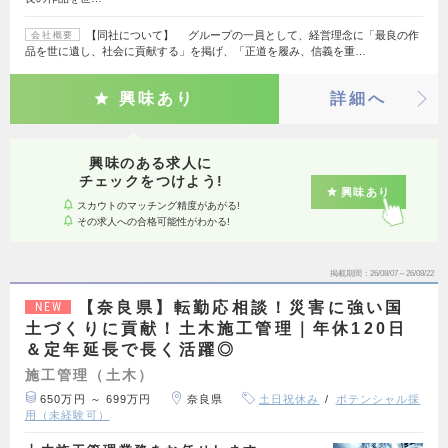
【同社について】 グループの一員として、経営理念に「最良の作
会社概要
品を世に遺し、社会に貢献する」を掲げ、「正道を履み、信義を重…
興味あり
詳細へ
興味のある求人に
チェックをつけよう!
興味あり
スカウトのマッチング精度があがる!
その求人への合格可能性がわかる!
掲載期間
26/08/07～26/08/22
【奈良県】転勤応相談！災害に強い国
NEW
土づくりに貢献！土木施工管理｜年休120日
＆定年延長で長く活躍◎
施工管理（土木）
650万円 ～ 699万円
奈良県
土日祝休み
ポテンシャル採
用（未経験可）