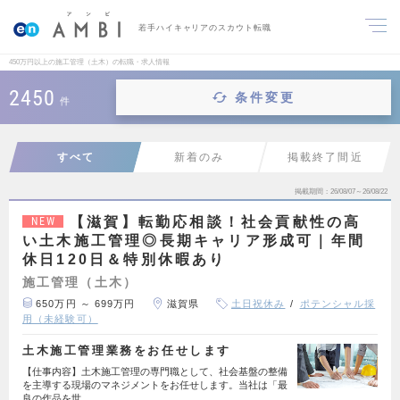
若手ハイキャリアのスカウト転職
450万円以上の施工管理（土木）の転職・求人情報
2450
条件変更
件
すべて
新着のみ
掲載終了間近
掲載期間
26/08/07～26/08/22
【滋賀】転勤応相談！社会貢献性の高
NEW
い土木施工管理◎長期キャリア形成可｜年間
休日120日＆特別休暇あり
施工管理（土木）
650万円 ～ 699万円
滋賀県
土日祝休み
ポテンシャル採
用（未経験可）
土木施工管理業務をお任せします
【仕事内容】土木施工管理の専門職として、社会基盤の整備
を主導する現場のマネジメントをお任せします。当社は「最
良の作品を世…