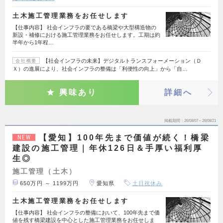
土木施工管理業務をお任せします
【仕事内容】 社会インフラの要である橋梁や大型構造物の
新設・補修における施工管理業務をお任せします。工期は約
半年から1年程…
【社会インフラの未来】デジタルトランスフォーメーション（Ｄ
会社概要
Ｘ）の進展により、社会インフラの整備は「利便性の向上」から「自…
興味あり
詳細へ
掲載期間
26/08/07～26/08/21
【愛知】100年先まで価値が続く！橋梁
NEW
建設の施工管理｜年休126日＆手厚い福利厚
生◎
施工管理（土木）
650万円 ～ 1199万円
愛知県
土日祝休み
土木施工管理業務をお任せします
【仕事内容】 社会インフラの整備において、100年先まで価
値を残す橋梁建設を中心とした施工管理業務をお任せしま