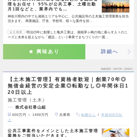
理をお任せ！ 95%が公共工事、土曜出勤
月1回などと、業界内でも…
神奈川県内の中でも湘南エリアを中心に、公共施設等の土木施工管理業務を担当
頂きます。 商業施設、庁舎、学校等、様々な案件を担…
明治23年に創業した亀井工業は、湘南茅ヶ崎の地に暮らす人々のニ
会社概要
ーズと未来を捉えながら「建設」という事業でまちづくりの一翼…
興味あり
詳細へ
掲載期間
26/07/29～26/08/11
【土木施工管理】有資格者歓迎｜創業70年◎
無借金経営の安定企業◎転勤なし◎年間休日1
20日以上
施工管理（土木）
株式会社香山組
600万円 ～ 1499万円
兵庫県
転勤なし
年収600万以
上
公共工事案件をメインとした土木施工管理
業務をご担当いただきます。