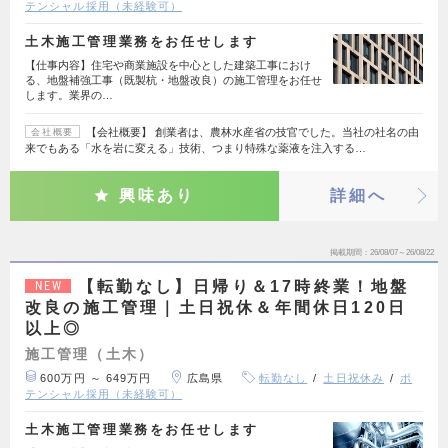
テンシャル採用（未経験可）
土木施工管理業務をお任せします
【仕事内容】住宅や商業施設を中心とした建築工事におけ
る、地盤補強工事（既製杭・地盤改良）の施工管理をお任せ
します。業界の…
【会社概要】 創業者は、農林水産省の技官でした。当社の社名の由
会社概要
来でもある「水を岩に変える」技術、つまり特殊な薬液を注入する…
興味あり
詳細へ
掲載期間
26/08/07～26/08/22
【転勤なし】日帰り＆17時終業！地盤
NEW
改良の施工管理｜土日祝休＆年間休日120日
以上◎
施工管理（土木）
600万円 ～ 649万円
広島県
転勤なし
土日祝休み
ポ
テンシャル採用（未経験可）
土木施工管理業務をお任せします