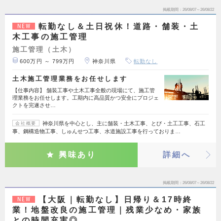
掲載期間
26/08/07～26/08/22
転勤なし＆土日祝休！道路・舗装・土
NEW
木工事の施工管理
施工管理（土木）
600万円 ～ 799万円
神奈川県
転勤なし
土木施工管理業務をお任せします
【仕事内容】 舗装工事や土木工事全般の現場にて、施工管
理業務をお任せします。工期内に高品質かつ安全にプロジェ
クトを完遂させ…
神奈川県を中心とし、主に舗装・土木工事、とび・土工工事、石工
会社概要
事、鋼構造物工事、しゅんせつ工事、水道施設工事を行っておりま…
興味あり
詳細へ
掲載期間
26/08/07～26/08/22
【大阪｜転勤なし】日帰り＆17時終
NEW
業！地盤改良の施工管理｜残業少なめ・家族
との時間充実◎