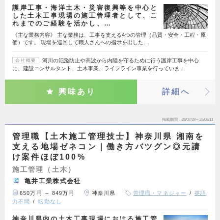
護岸工事・海洋土木・災害復興等を中心と
した土木工事現場の施工管理者として、こ
れまでのご経験を活かし、…
《主な業務内容》 主な業務は、工事を支える4つの管理（品質・安全・工程・原
価）です。 現場を巡回して職人さんへの指示を出した…
河川の氾濫防止や高波から内陸を守るために行う護岸工事を中心
会社概要
に、建設コンサルタント、土木事業、ライフライン事業を行っていま…
興味あり
詳細へ
掲載期間
26/07/29～26/08/11
管理職【土木施工管理技士】神奈川県 湘南を
支える地場ゼネコン｜働き方バツグン◎元請
け案件ほぼ100%
施工管理（土木）
亀井工業株式会社
650万円 ～ 849万円
神奈川県
管理職・マネジャー
英語
力不問
転勤なし
神奈川県内の土木工事現場における施工管