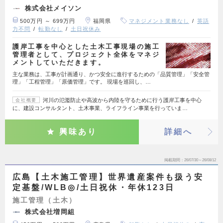
株式会社メイソン
500万円 ～ 699万円
福岡県
マネジメント業務なし
英語
力不問
転勤なし
土日祝休み
護岸工事を中心とした土木工事現場の施工
管理者として、プロジェクト全体をマネジ
メントしていただきます。
主な業務は、工事が計画通り、かつ安全に進行するための「品質管理」「安全管
理」「工程管理」「原価管理」です。 現場を巡回し、…
河川の氾濫防止や高波から内陸を守るために行う護岸工事を中心
会社概要
に、建設コンサルタント、土木事業、ライフライン事業を行っていま…
興味あり
詳細へ
掲載期間
26/07/30～26/08/12
広島【土木施工管理】世界遺産案件も扱う安
定基盤/WLB◎/土日祝休・年休123日
施工管理（土木）
株式会社増岡組