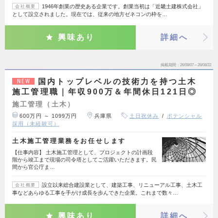
1946年創業の歴史ある企業です。創業当初は「近畿土建株式会社」
会社概要
として設立されました。現在では、従来の地方ゼネコンの枠を…
興味あり
詳細へ
掲載期間
26/08/07～26/08/22
国内トップレベルの技術力を持つ土木
NEW
施工管理職｜年収900万＆年間休日121日◎
施工管理（土木）
600万円 ～ 1099万円
兵庫県
土日祝休み
ポテンシャル
採用（未経験可）
土木施工管理業務をお任せします
【仕事内容】 土木施工管理として、プロジェクトの計画段
階から竣工まで現場の司令塔としてご活躍いただきます。民
間から官公庁ま…
設立以来総合建設業として、建築工事、リニューアル工事、土木工
会社概要
事などあらゆる工事を手がけ成長を歩んできた企業。これまで数々…
興味あり
詳細へ