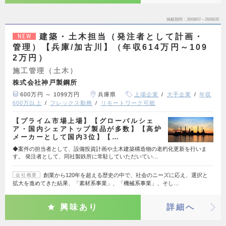
掲載期間
26/08/07～26/08/20
建築・土木担当（発注者として計画・
NEW
管理）【兵庫/加古川】（年収614万円～109
2万円）
施工管理（土木）
株式会社神戸製鋼所
600万円 ～ 1099万円
兵庫県
上場企業
大手企業
年収
600万以上
フレックス勤務
リモートワーク可能
【プライム市場上場】【グローバルシェ
ア・国内シェアトップ製品が多数】【高炉
メーカーとして国内3位】【…
◆案件の担当者として、設備投資計画や土木建築構造物の老朽化更新を行いま
す。 発注者として、同社製鉄所に常駐していただいてい…
創業から120年を超える歴史の中で、社会のニーズに応え、選択と
会社概要
拡大を進めてきた結果、「素材系事業」、「機械系事業」、そし…
興味あり
詳細へ