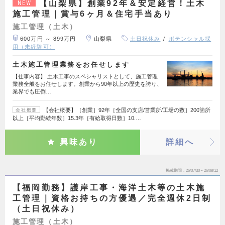
【山梨県】創業92年＆安定経営！土木
NEW
施工管理｜賞与6ヶ月＆住宅手当あり
施工管理（土木）
600万円 ～ 899万円
山梨県
土日祝休み
ポテンシャル採
用（未経験可）
土木施工管理業務をお任せします
【仕事内容】 土木工事のスペシャリストとして、施工管理
業務全般をお任せします。創業から90年以上の歴史を誇り、
業界でも圧倒…
【会社概要】［創業］92年［全国の支店/営業所/工場の数］200箇所
会社概要
以上［平均勤続年数］15.3年［有給取得日数］10.…
興味あり
詳細へ
掲載期間
26/07/30～26/08/12
【福岡勤務】護岸工事・海洋土木等の土木施
工管理｜資格お持ちの方優遇／完全週休2日制
（土日祝休み）
施工管理（土木）