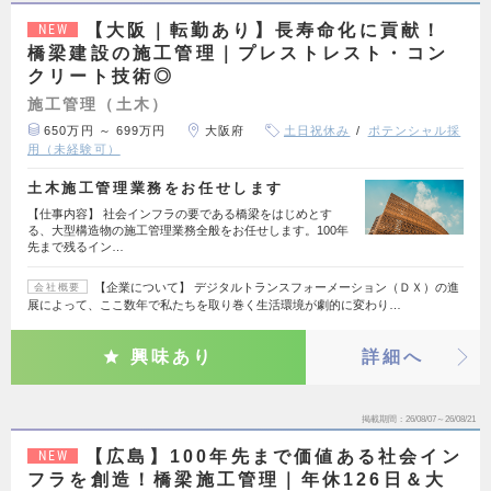
【大阪｜転勤あり】長寿命化に貢献！
NEW
橋梁建設の施工管理｜プレストレスト・コン
クリート技術◎
施工管理（土木）
650万円 ～ 699万円
大阪府
土日祝休み
ポテンシャル採
用（未経験可）
土木施工管理業務をお任せします
【仕事内容】 社会インフラの要である橋梁をはじめとす
る、大型構造物の施工管理業務全般をお任せします。100年
先まで残るイン…
【企業について】 デジタルトランスフォーメーション（ＤＸ）の進
会社概要
展によって、ここ数年で私たちを取り巻く生活環境が劇的に変わり…
興味あり
詳細へ
掲載期間
26/08/07～26/08/21
【広島】100年先まで価値ある社会イン
NEW
フラを創造！橋梁施工管理｜年休126日＆大