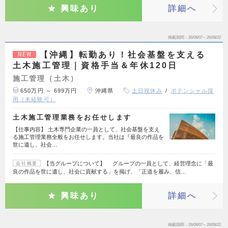
興味あり
詳細へ
掲載期間
26/08/07～26/08/22
【沖縄】転勤あり！社会基盤を支える
NEW
土木施工管理｜資格手当＆年休120日
施工管理（土木）
650万円 ～ 699万円
沖縄県
土日祝休み
ポテンシャル採
用（未経験可）
土木施工管理業務をお任せします
【仕事内容】 土木専門企業の一員として、社会基盤を支え
る施工管理業務全般をお任せします。当社は『最良の作品を
世に遺し、社会…
【当グループについて】 グループの一員として、経営理念に「最
会社概要
良の作品を世に遺し、社会に貢献する」を掲げ、「正道を履み、信…
興味あり
詳細へ
掲載期間
26/08/07～26/08/22