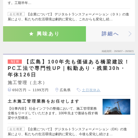
す。工期半年…
【企業について】 デジタルトランスフォーメーション（ＤＸ）の進
会社概要
展により、私たちの生活環境は劇的に変化し、これからも変化し続…
興味あり
詳細へ
掲載期間
26/08/07～26/08/21
【広島】100年先も価値ある橋梁建設！
NEW
PC工法で専門性UP｜転勤あり・残業30h・
年休126日
施工管理（土木）
650万円 ～ 1199万円
広島県
土日祝休み
土木施工管理業務をお任せします
【仕事内容】 社会インフラの整備において、施工管理業務
全般をリードしていただきます。100年先まで価値を残す橋
梁や大型構造…
【企業について】 デジタルトランスフォーメーション（DX）の進
会社概要
展により、私たちの生活環境は劇的に変化し、今後も変化し続けま…