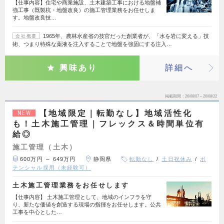
【仕事内容】住宅や商業施設、土木建築工事における地盤補
強工事（既製杭・地盤改良）の施工管理業務をお任せしま
す。地盤改良技…
1965年、農林水産省の技官だった創業者が、「水を岩に変える」技
会社概要
術、つまり特殊な薬液を注入することで地盤を強固にする注入…
興味あり
詳細へ
掲載期間
26/08/07～26/08/22
【地域限定｜転勤なし】地域活性化
NEW
も！土木施工管理｜フレックス＆時間単位有
給◎
施工管理（土木）
600万円 ～ 649万円
静岡県
転勤なし
土日祝休み
ポ
テンシャル採用（未経験可）
土木施工管理業務をお任せします
【仕事内容】 土木施工管理として、地域のインフラを守
り、新たな価値を創造する現場の指揮をお任せします。公共
工事を中心とした…