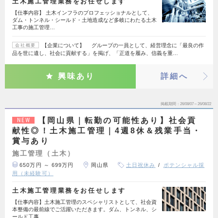
土木施工管理業務をお任せします
【仕事内容】 土木インフラのプロフェッショナルとして、
ダム・トンネル・シールド・土地造成など多岐にわたる土木
工事の施工管理…
【企業について】 グループの一員として、経営理念に「最良の作
会社概要
品を世に遺し、社会に貢献する」を掲げ、「正道を履み、信義を重…
興味あり
詳細へ
掲載期間
26/08/07～26/08/22
【岡山県｜転勤の可能性あり】社会貢
NEW
献性◎！土木施工管理｜4週8休＆残業手当・
賞与あり
施工管理（土木）
650万円 ～ 699万円
岡山県
土日祝休み
ポテンシャル採
用（未経験可）
土木施工管理業務をお任せします
【仕事内容】土木施工管理のスペシャリストとして、社会資
本整備の最前線でご活躍いただきます。ダム、トンネル、シ
ールド工事、…