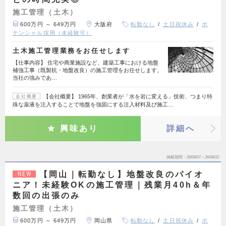
施工管理（土木）
600万円 ～ 649万円
大阪府
転勤なし
土日祝休み
ポ
テンシャル採用（未経験可）
土木施工管理業務をお任せします
【仕事内容】 住宅や商業施設など、建築工事における地盤
補強工事（既製杭・地盤改良）の施工管理をお任せします。
当社の強みであ…
【会社概要】 1965年、創業者が「水を岩に変える」技術、つまり特
会社概要
殊な薬液を注入することで地盤を強固にする注入材料及び施工…
興味あり
詳細へ
掲載期間
26/08/07～26/08/22
【岡山｜転勤なし】地盤改良のパイオ
NEW
ニア！未経験OKの施工管理｜残業月40h＆年
数回の出張のみ
施工管理（土木）
600万円 ～ 649万円
岡山県
転勤なし
土日祝休み
ポ