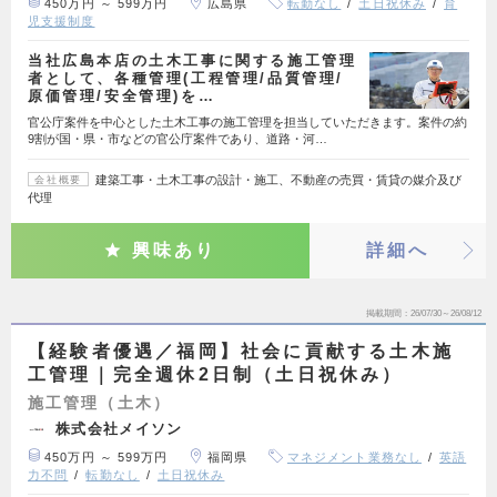
450万円 ～ 599万円
広島県
転勤なし
土日祝休み
育
児支援制度
当社広島本店の土木工事に関する施工管理
者として、各種管理(工程管理/品質管理/
原価管理/安全管理)を…
官公庁案件を中心とした土木工事の施工管理を担当していただきます。案件の約
9割が国・県・市などの官公庁案件であり、道路・河…
建築工事・土木工事の設計・施工、不動産の売買・賃貸の媒介及び
会社概要
代理
興味あり
詳細へ
掲載期間
26/07/30～26/08/12
【経験者優遇／福岡】社会に貢献する土木施
工管理｜完全週休2日制（土日祝休み）
施工管理（土木）
株式会社メイソン
450万円 ～ 599万円
福岡県
マネジメント業務なし
英語
力不問
転勤なし
土日祝休み