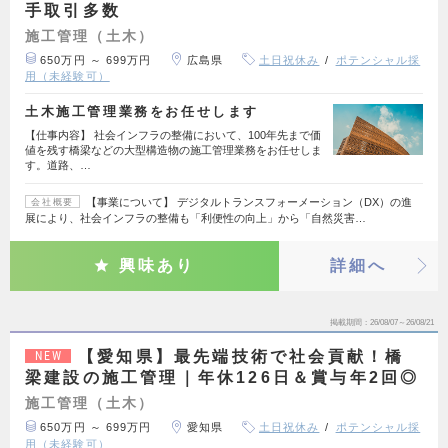
手取引多数
施工管理（土木）
650万円 ～ 699万円
広島県
土日祝休み
ポテンシャル採
用（未経験可）
土木施工管理業務をお任せします
【仕事内容】 社会インフラの整備において、100年先まで価
値を残す橋梁などの大型構造物の施工管理業務をお任せしま
す。道路、…
【事業について】 デジタルトランスフォーメーション（DX）の進
会社概要
展により、社会インフラの整備も「利便性の向上」から「自然災害…
興味あり
詳細へ
掲載期間
26/08/07～26/08/21
【愛知県】最先端技術で社会貢献！橋
NEW
梁建設の施工管理｜年休126日＆賞与年2回◎
施工管理（土木）
650万円 ～ 699万円
愛知県
土日祝休み
ポテンシャル採
用（未経験可）