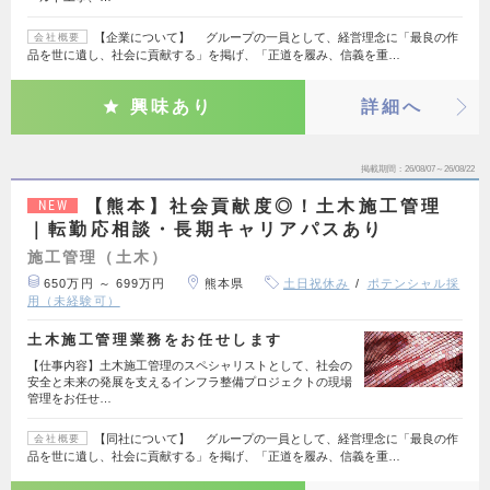
【企業について】 グループの一員として、経営理念に「最良の作
会社概要
品を世に遺し、社会に貢献する」を掲げ、「正道を履み、信義を重…
興味あり
詳細へ
掲載期間
26/08/07～26/08/22
【熊本】社会貢献度◎！土木施工管理
NEW
｜転勤応相談・長期キャリアパスあり
施工管理（土木）
650万円 ～ 699万円
熊本県
土日祝休み
ポテンシャル採
用（未経験可）
土木施工管理業務をお任せします
【仕事内容】土木施工管理のスペシャリストとして、社会の
安全と未来の発展を支えるインフラ整備プロジェクトの現場
管理をお任せ…
【同社について】 グループの一員として、経営理念に「最良の作
会社概要
品を世に遺し、社会に貢献する」を掲げ、「正道を履み、信義を重…