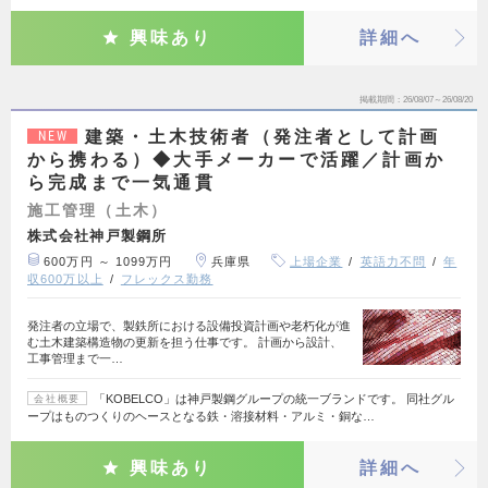
興味あり
詳細へ
掲載期間
26/08/07～26/08/20
建築・土木技術者（発注者として計画
NEW
から携わる）◆大手メーカーで活躍／計画か
ら完成まで一気通貫
施工管理（土木）
株式会社神戸製鋼所
600万円 ～ 1099万円
兵庫県
上場企業
英語力不問
年
収600万以上
フレックス勤務
発注者の立場で、製鉄所における設備投資計画や老朽化が進
む土木建築構造物の更新を担う仕事です。 計画から設計、
工事管理まで一…
「KOBELCO」は神戸製鋼グループの統一ブランドです。 同社グル
会社概要
ープはものつくりのヘースとなる鉄・溶接材料・アルミ・銅な…
興味あり
詳細へ