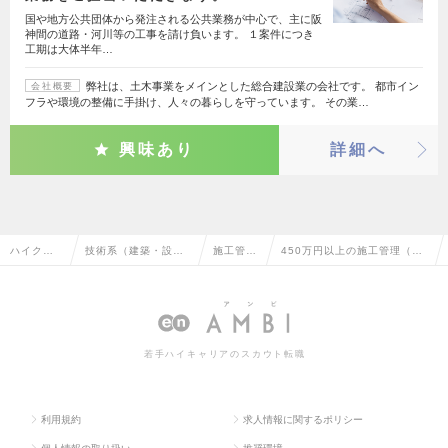
国や地方公共団体から発注される公共業務が中心で、主に阪
神間の道路・河川等の工事を請け負います。 １案件につき
工期は大体半年…
弊社は、土木事業をメインとした総合建設業の会社です。 都市イン
会社概要
フラや環境の整備に手掛け、人々の暮らしを守っています。 その業…
興味あり
詳細へ
ハイクラ
技術系（建築・設
施工管理
450万円以上の施工管理（土
ス求人TO
備・土木・プラン
（土木）
木）の転職・求人情報一覧
P
ト）
若手ハイキャリアのスカウト転職
利用規約
求人情報に関するポリシー