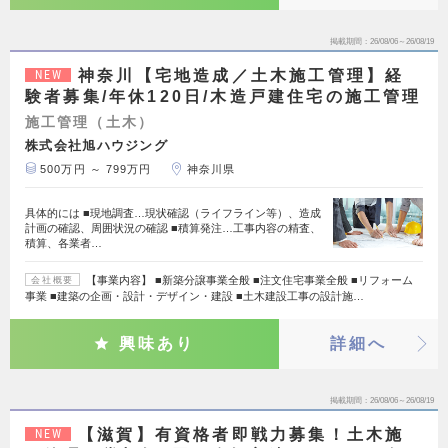
掲載期間
26/08/06～26/08/19
神奈川【宅地造成／土木施工管理】経
NEW
験者募集/年休120日/木造戸建住宅の施工管理
施工管理（土木）
株式会社旭ハウジング
500万円 ～ 799万円
神奈川県
具体的には ■現地調査…現状確認（ライフライン等）、造成
計画の確認、周囲状況の確認 ■積算発注…工事内容の精査、
積算、各業者…
【事業内容】 ■新築分譲事業全般 ■注文住宅事業全般 ■リフォーム
会社概要
事業 ■建築の企画・設計・デザイン・建設 ■土木建設工事の設計施…
興味あり
詳細へ
掲載期間
26/08/06～26/08/19
【滋賀】有資格者即戦力募集！土木施
NEW