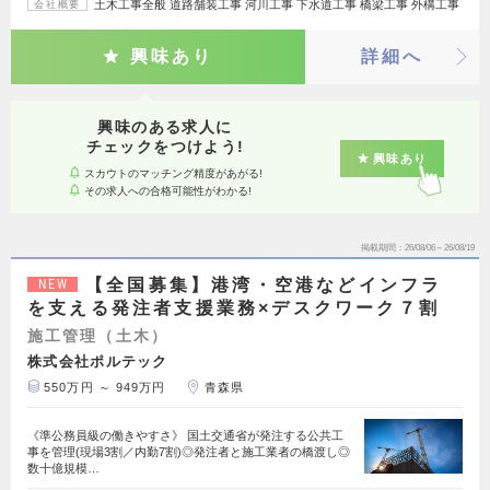
土木工事全般 道路舗装工事 河川工事 下水道工事 橋梁工事 外構工事
会社概要
興味あり
詳細へ
興味のある求人に
チェックをつけよう!
興味あり
スカウトのマッチング精度があがる!
その求人への合格可能性がわかる!
掲載期間
26/08/06～26/08/19
【全国募集】港湾・空港などインフラ
NEW
を支える発注者支援業務×デスクワーク７割
施工管理（土木）
株式会社ポルテック
550万円 ～ 949万円
青森県
《準公務員級の働きやすさ》 国土交通省が発注する公共工
事を管理(現場3割／内勤7割)◎発注者と施工業者の橋渡し◎
数十億規模…