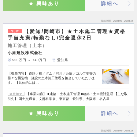
興味あり
詳細へ
掲載期間
26/08/06～26/08/19
【愛知/岡崎市】★土木施工管理★資格
NEW
手当充実/転勤なし/完全週休2日
施工管理（土木）
小原建設株式会社
550万円 ～ 749万円
愛知県
【職務内容】 道路／橋／ダム／河川／公園／ゴルフ場等の
様々な構造物・施設の土木施工管理を担当していただいま
す。 【具体的には…
【事業内容】 ■建築・土木施工管理 ■建築・土木設計監理 【主な取
会社概要
引先】 国土交通省、文部科学省、東京都、愛知県、大阪市、名古屋…
興味あり
詳細へ
掲載期間
26/08/06～26/08/19