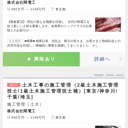
株式会社関電工
650万円 ～ 1149万円
東京都
【募集要項】 同社の更なる飛躍を目指し、次代の関電工を
担う新しい人材を募集します。各業界のトップクラスのお客
様とのお取引が…
■概要■ 創業以来、当社は、株主の皆さま、お客さまと地域社会との
会社概要
共存共栄を目指し、積極的に事業を展開してまいりました。そし…
興味あり
詳細へ
掲載期間
26/08/06～26/08/19
土木工事の施工管理（2級土木施工管理
NEW
技士/1級土木施工管理技士補）[東京/神奈川/
千葉/埼玉]
施工管理（土木）
株式会社関電工
650万円 ～ 1149万円
東京都