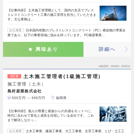
【仕事内容】 土木施工管理職として、国内の支店でプレス
トレストコンクリート工事の施工管理を担当していただきま
す。主な業務は…
日本国内有数のプレストレストコンクリート（PC）構造物の専業企
会社概要
業であり、以下の事業領域に強みを持っています。 PC橋梁事業…
興味あり
詳細へ
掲載期間
26/08/06～26/08/19
土木施工管理者(1級施工管理)
NEW
施工管理（土木）
島村産業株式会社
550万円 ～ 699万円
福岡県
【仕事内容】 個人の尊重と家族からの共感をモットーに、
時代に合わせて変化と成長を目指している会社です。 これ
まで解決しなかっ…
土木工事業、建築工事業、大工工事業、左官工事業、とび・土工工
会社概要