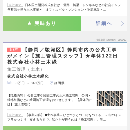
日本国土開発株式会社は、道路・橋梁・トンネルなどの社会インフ
会社概要
ラ整備を担う土木事業と、オフィスビル・マンション・物流施設・…
興味あり
詳細へ
掲載期間
26/08/06～26/08/19
【静岡／駿河区】静岡市内の公共工事
NEW
がメイン【施工管理スタッフ】★年休122日
株式会社小林土木緑
施工管理（土木）
株式会社小林土木緑化
550万円 ～ 849万円
静岡県
【職務内容】 公共工事や民間工事の土木施工管理、公園・
緑地整備などの造園施工管理をお任せします 。 【具体的に
は】 施工管理に…
【事業内容】 ■土木事業～ひとつひとつ、街をつくる。～ 街のイン
会社概要
フラをつくり、支えるうえで、私たちが担うのは「施工管理」。設…