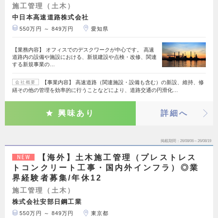
施工管理（土木）
中日本高速道路株式会社
550万円 ～ 849万円
愛知県
【業務内容】 オフィスでのデスクワークが中心です。 高速
道路内の設備や施設における、新規建設や点検・改修、関連
する新規事業の…
【事業内容】 高速道路（関連施設・設備も含む）の新設、維持、修
会社概要
繕その他の管理を効率的に行うことなどにより、道路交通の円滑化…
興味あり
詳細へ
掲載期間
26/08/06～26/08/19
【海外】土木施工管理（プレストレス
NEW
トコンクリート工事・国内外インフラ）◎業
界経験者募集/年休12
施工管理（土木）
株式会社安部日鋼工業
550万円 ～ 849万円
東京都