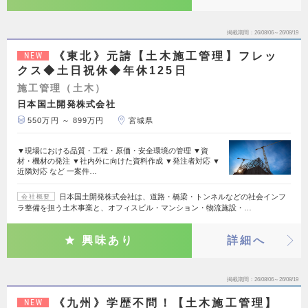
掲載期間
26/08/06～26/08/19
《東北》元請【土木施工管理】フレッ
NEW
クス◆土日祝休◆年休125日
施工管理（土木）
日本国土開発株式会社
550万円 ～ 899万円
宮城県
▼現場における品質・工程・原価・安全環境の管理 ▼資
材・機材の発注 ▼社内外に向けた資料作成 ▼発注者対応 ▼
近隣対応 など 一案件…
日本国土開発株式会社は、道路・橋梁・トンネルなどの社会インフ
会社概要
ラ整備を担う土木事業と、オフィスビル・マンション・物流施設・…
興味あり
詳細へ
掲載期間
26/08/06～26/08/19
《九州》学歴不問！【土木施工管理】
NEW