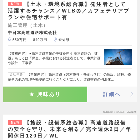
【土木・環境系総合職】発注者として
NEW
活躍するチャンス／WLB◎／カフェテリアプ
ランや住宅サポート有
施工管理（土木）
中日本高速道路株式会社
550万円 ～ 849万円
愛知県
【業務内容】 ■高速道路事業の中核を担う 高速道路の「建
設」もしくは「保全」事業における発注者として、事業計画
や設計・工事管…
【事業内容】 高速道路（関連施設・設備も含む）の新設、維持、修
会社概要
繕その他の管理を効率的に行うことなどにより、道路交通の円滑化…
興味あり
詳細へ
掲載期間
26/08/06～26/08/19
【施設・設備系総合職】高速道路設備
NEW
の安全を守り、未来を創る／完全週休2日／年
間休日120日／WL