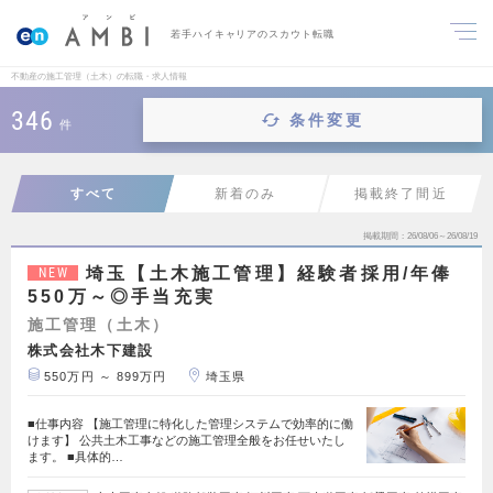
若手ハイキャリアのスカウト転職
不動産の施工管理（土木）の転職・求人情報
346
条件変更
件
すべて
新着のみ
掲載終了間近
掲載期間
26/08/06～26/08/19
埼玉【土木施工管理】経験者採用/年俸
NEW
550万～◎手当充実
施工管理（土木）
株式会社木下建設
550万円 ～ 899万円
埼玉県
■仕事内容 【施工管理に特化した管理システムで効率的に働
けます】 公共土木工事などの施工管理全般をお任せいたし
ます。 ■具体的…