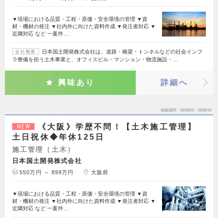
▼現場における品質・工程・原価・安全環境の管理 ▼資
材・機材の発注 ▼社内外に向けた資料作成 ▼発注者対応 ▼
近隣対応 など 一案件…
日本国土開発株式会社は、道路・橋梁・トンネルなどの社会インフ
会社概要
ラ整備を担う土木事業と、オフィスビル・マンション・物流施設・…
興味あり
詳細へ
掲載期間
26/08/06～26/08/19
《大阪》学歴不問！【土木施工管理】
NEW
土日祝休◆年休125日
施工管理（土木）
日本国土開発株式会社
550万円 ～ 899万円
大阪府
▼現場における品質・工程・原価・安全環境の管理 ▼資
材・機材の発注 ▼社内外に向けた資料作成 ▼発注者対応 ▼
近隣対応 など 一案件…