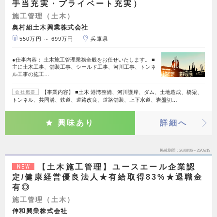
手当充実・プライベート充実）
施工管理（土木）
奥村組土木興業株式会社
550万円 ～ 699万円
兵庫県
●仕事内容： 土木施工管理業務全般をお任せいたします。 ■
主に土木工事、舗装工事、シールド工事、河川工事、トンネ
ル工事の施工…
【事業内容】 ■土木 港湾整備、河川護岸、ダム、土地造成、橋梁、
会社概要
トンネル、共同溝、鉄道、道路改良、道路舗装、上下水道、岩盤切…
興味あり
詳細へ
掲載期間
26/08/06～26/08/19
【土木施工管理】ユースエール企業認
NEW
定/健康経営優良法人★有給取得83%★退職金
有◎
施工管理（土木）
伸和興業株式会社