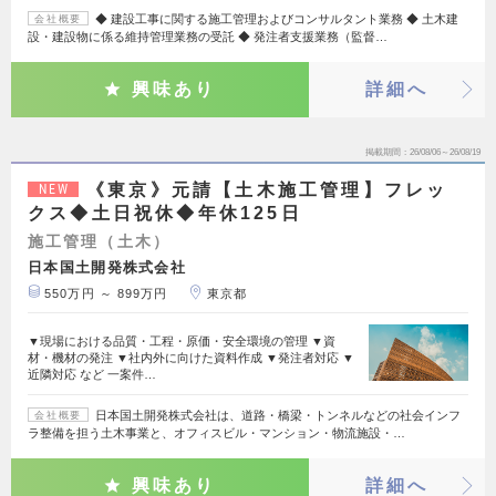
◆ 建設工事に関する施工管理およびコンサルタント業務 ◆ 土木建
会社概要
設・建設物に係る維持管理業務の受託 ◆ 発注者支援業務（監督…
興味あり
詳細へ
掲載期間
26/08/06～26/08/19
《東京》元請【土木施工管理】フレッ
NEW
クス◆土日祝休◆年休125日
施工管理（土木）
日本国土開発株式会社
550万円 ～ 899万円
東京都
▼現場における品質・工程・原価・安全環境の管理 ▼資
材・機材の発注 ▼社内外に向けた資料作成 ▼発注者対応 ▼
近隣対応 など 一案件…
日本国土開発株式会社は、道路・橋梁・トンネルなどの社会インフ
会社概要
ラ整備を担う土木事業と、オフィスビル・マンション・物流施設・…
興味あり
詳細へ