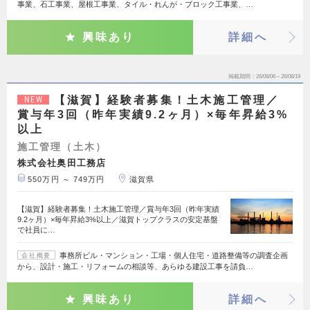
事業、石工事業、屋根工事業、タイル・れんが・ブロック工事業、…
興味あり
詳細へ
掲載期間
26/08/06～26/08/19
【滋賀】経験者募集！土木施工管理／
NEW
賞与年3回（昨年実績9.2ヶ月）×毎年昇給3%
以上
施工管理（土木）
株式会社奥田工務店
550万円 ～ 749万円
滋賀県
【滋賀】経験者募集！土木施工管理／賞与年3回（昨年実績
9.2ヶ月）×毎年昇給3%以上／滋賀トップクラスの安定基盤
で社員に…
事務所ビル・マンション・工場・個人住宅・道路整備等の調査企画
会社概要
から、設計・施工・リフォームの相談等、あらゆる建設工事を請負…
興味あり
詳細へ