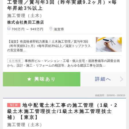
工管理／賞与年3回（昨年実績9.2ヶ月）×毎
年昇給3%以上
施工管理（土木）
株式会社奥田工務店
700万円 ～ 949万円
滋賀県
【滋賀】有資格者即戦力募集！土木施工管理／賞与年3回
（昨年実績9.2ヶ月）×毎年昇給3%以上／滋賀トップクラス
の安定基盤…
事務所ビル・マンション・工場・個人住宅・道路整備等の調査企画
会社概要
から、設計・施工・リフォームの相談等、あらゆる建設工事を請負…
興味あり
詳細へ
掲載期間
26/08/06～26/08/19
地中配電土木工事の施工管理（1級・2
NEW
級土木施工管理技士/1級土木施工管理技士
補）【東京】
施工管理（土木）