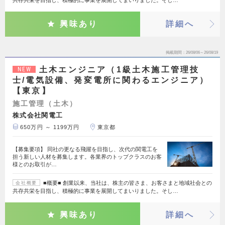
共存共栄を目指し、積極的に事業を展開してまいりました。そし…
興味あり
詳細へ
掲載期間
26/08/06～26/08/19
土木エンジニア（1級土木施工管理技
NEW
士/電気設備、発変電所に関わるエンジニア）
【東京】
施工管理（土木）
株式会社関電工
650万円 ～ 1199万円
東京都
【募集要項】 同社の更なる飛躍を目指し、次代の関電工を
担う新しい人材を募集します。各業界のトップクラスのお客
様とのお取引が…
■概要■ 創業以来、当社は、株主の皆さま、お客さまと地域社会との
会社概要
共存共栄を目指し、積極的に事業を展開してまいりました。そし…
興味あり
詳細へ