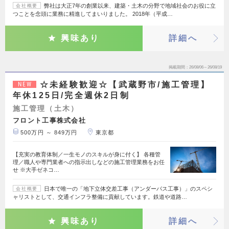
弊社は大正7年の創業以来、建築・土木の分野で地域社会のお役に立
会社概要
つことを念頭に業務に精進してまいりました。 2018年（平成…
興味あり
詳細へ
掲載期間
26/08/06～26/08/19
☆未経験歓迎☆【武蔵野市/施工管理】
NEW
年休125日/完全週休2日制
施工管理（土木）
フロント工事株式会社
500万円 ～ 849万円
東京都
【充実の教育体制／一生モノのスキルが身に付く】 各種管
理／職人や専門業者への指示出しなどの施工管理業務をお任
せ ※大手ゼネコ…
日本で唯一の「地下立体交差工事（アンダーパス工事）」のスペシ
会社概要
ャリストとして、交通インフラ整備に貢献しています。鉄道や道路…
興味あり
詳細へ