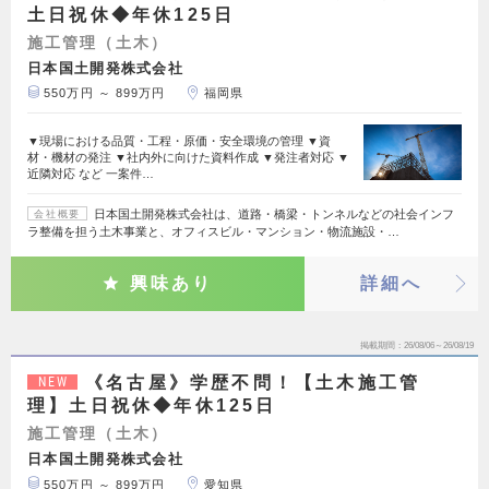
土日祝休◆年休125日
施工管理（土木）
日本国土開発株式会社
550万円 ～ 899万円
福岡県
▼現場における品質・工程・原価・安全環境の管理 ▼資
材・機材の発注 ▼社内外に向けた資料作成 ▼発注者対応 ▼
近隣対応 など 一案件…
日本国土開発株式会社は、道路・橋梁・トンネルなどの社会インフ
会社概要
ラ整備を担う土木事業と、オフィスビル・マンション・物流施設・…
興味あり
詳細へ
掲載期間
26/08/06～26/08/19
《名古屋》学歴不問！【土木施工管
NEW
理】土日祝休◆年休125日
施工管理（土木）
日本国土開発株式会社
550万円 ～ 899万円
愛知県