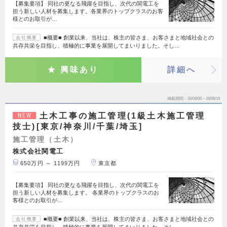
【募集要項】 同社の更なる飛躍を目指し、次代の関電工を
担う新しい人材を募集します。各業界のトップクラスのお客
様とのお取引が…
■概要■ 創業以来、当社は、株主の皆さま、お客さまと地域社会との
会社概要
共存共栄を目指し、積極的に事業を展開してまいりました。そし…
興味あり
詳細へ
掲載期間
26/08/06～26/08/19
土木工事の施工管理(1級土木施工管理
NEW
技士)[東京/神奈川/千葉/埼玉]
施工管理（土木）
株式会社関電工
650万円 ～ 1199万円
東京都
【募集要項】 同社の更なる飛躍を目指し、次代の関電工を
担う新しい人材を募集します。 各業界のトップクラスのお
客様とのお取引が…
■概要■ 創業以来、当社は、株主の皆さま、お客さまと地域社会との
会社概要