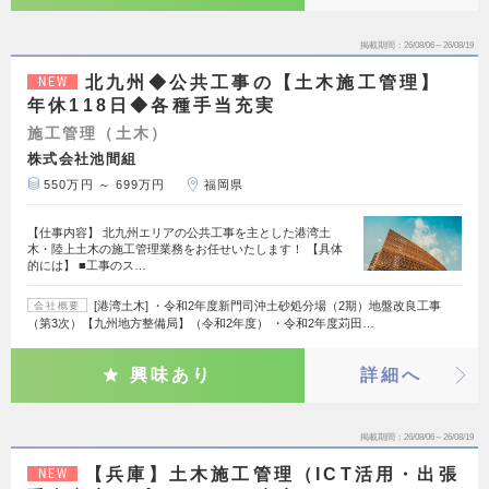
掲載期間
26/08/06～26/08/19
北九州◆公共工事の【土木施工管理】
NEW
年休118日◆各種手当充実
施工管理（土木）
株式会社池間組
550万円 ～ 699万円
福岡県
【仕事内容】 北九州エリアの公共工事を主とした港湾土
木・陸上土木の施工管理業務をお任せいたします！ 【具体
的には】 ■工事のス…
[港湾土木] ・令和2年度新門司沖土砂処分場（2期）地盤改良工事
会社概要
（第3次）【九州地方整備局】（令和2年度） ・令和2年度苅田…
興味あり
詳細へ
掲載期間
26/08/06～26/08/19
【兵庫】土木施工管理（ICT活用・出張
NEW