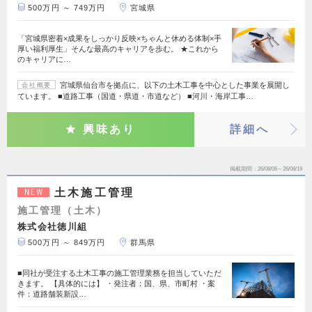
500万円 ～ 749万円
宮城県
「宮城県密着×成果をしっかり反映×ちゃんと休める体制×手
厚い福利厚生」そんな最高のキャリアを歩む。 ★これから
のキャリアに…
宮城県仙台市を拠点に、以下の土木工事を中心とした事業を展開し
会社概要
ています。 ■道路工事（国道・県道・市道など） ■河川・海岸工事…
興味あり
詳細へ
掲載期間
26/08/06～26/08/19
土木施工管理
NEW
施工管理（土木）
株式会社徳川組
500万円 ～ 849万円
群馬県
■同社が受注する土木工事の施工管理業務を担当していただ
きます。 【具体的には】 ・発注者：国、県、市町村 ・案
件：道路舗装新設…