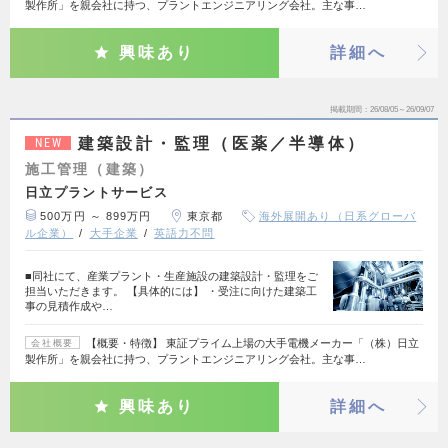
製作所」を親会社に持つ、プラントエンジニアリング会社。主な事…
興味あり
詳細へ
掲載期間
26/08/05～26/09/07
建築設計・監理（医薬／半導体）
NEW
施工管理（建築）
日立プラントサービス
500万円 ～ 899万円
東京都
海外展開あり（日系グローバ
ル企業）
大手企業
英語力不問
■同社にて、産業プラント・生産施設の建築設計・監理をご
担当いただきます。 【具体的には】 ・受注に向けた建築工
事の見積作成や…
【概要・特徴】 東証プライム上場の大手電機メーカー「（株）日立
会社概要
製作所」を親会社に持つ、プラントエンジニアリング会社。主な事…
興味あり
詳細へ