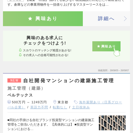
す。倉庫などの事業用物件を一括借り上げするマスターリースをは…
興味あり
詳細へ
興味のある求人に
チェックをつけよう!
興味あり
スカウトのマッチング精度があがる!
その求人への合格可能性がわかる!
掲載期間
26/08/05～26/09/07
自社開発マンションの建築施工管理
NEW
施工管理（建築）
ベルテックス
500万円 ～ 1249万円
東京都
海外展開あり（日系グロー
バル企業）
英語力不問
転勤なし
土日祝休み
■同社の手掛ける自社ブランド投資型マンションの建築施工
管理をご担当いただきます。 【具体的には】 ■投資型マン
ションにおける…