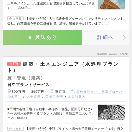
工事をメインとした建築施工管理業務を担当していただきま
す。 【具体的…
【概要・特徴】 大手流通企業グループのファシリティマネジメント
会社概要
会社。商業施設を中心に設備管理、清掃、警備を手がけています。…
興味あり
詳細へ
掲載期間
26/08/05～26/09/07
建築・土木エンジニア（水処理プラン
NEW
ト）
施工管理（建築）
日立プラントサービス
500万円 ～ 899万円
東京都
海外展開あり（日系グローバ
ル企業）
大手企業
英語力不問
土日祝休み
■民間の各種工場（自動車、半導体、食品、医薬分野など）
からの排水を処理するプラントの新設、更新工事において、
土木・建築の…
【概要・特徴】 東証プライム上場の大手電機メーカー「（株）日立
会社概要