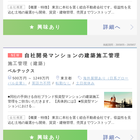
【概要・特徴】 東京に本社を置く総合不動産会社です。収益性を見
会社概要
込む土地の厳選から開発、賃貸・建物管理、売買までワンストップ…
興味あり
詳細へ
掲載期間
26/08/05～26/09/07
自社開発マンションの建築施工管理
NEW
施工管理（建築）
ベルテックス
500万円 ～ 1249万円
東京都
海外展開あり（日系グロー
バル企業）
英語力不問
転勤なし
土日祝休み
■同社の手掛ける自社ブランド投資型マンションの建築施工
管理をご担当いただきます。 【具体的には】 ■投資型マン
ションにおける…
【概要・特徴】 東京に本社を置く総合不動産会社です。収益性を見
会社概要
込む土地の厳選から開発、賃貸・建物管理、売買までワンストップ…
興味あり
詳細へ