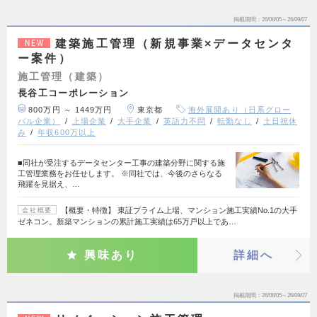
掲載期間
26/08/05～26/09/07
建築施工管理（新規事業×データセンタ
NEW
ー案件）
施工管理（建築）
長谷工コーポレーション
800万円 ～ 1449万円
東京都
海外展開あり（日系グロー
バル企業）
上場企業
大手企業
英語力不問
転勤なし
土日祝休
み
年収600万以上
■同社が受注するデータセンター工事の建築分野に関する施
工管理業務をお任せします。 ※同社では、今後のさらなる
飛躍を見据え、…
【概要・特徴】 東証プライム上場、マンション施工実績No.1の大手
会社概要
ゼネコン。新築マンションの累計施工実績は65万戸以上であ…
興味あり
詳細へ
掲載期間
26/08/05～26/09/07