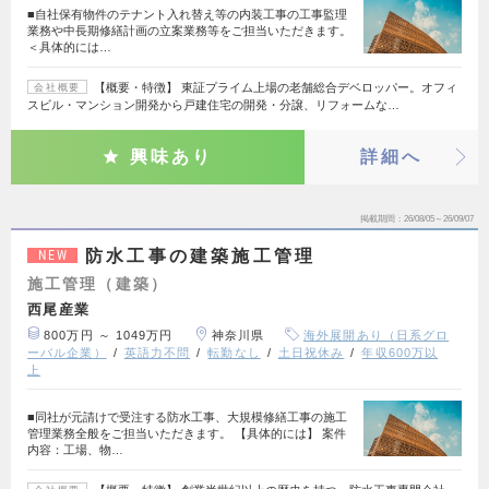
■自社保有物件のテナント入れ替え等の内装工事の工事監理
業務や中長期修繕計画の立案業務等をご担当いただきます。
＜具体的には…
【概要・特徴】 東証プライム上場の老舗総合デベロッパー。オフィ
会社概要
スビル・マンション開発から戸建住宅の開発・分譲、リフォームな…
興味あり
詳細へ
掲載期間
26/08/05～26/09/07
防水工事の建築施工管理
NEW
施工管理（建築）
西尾産業
800万円 ～ 1049万円
神奈川県
海外展開あり（日系グロ
ーバル企業）
英語力不問
転勤なし
土日祝休み
年収600万以
上
■同社が元請けで受注する防水工事、大規模修繕工事の施工
管理業務全般をご担当いただきます。 【具体的には】 案件
内容：工場、物…