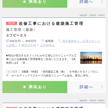
興味あり
詳細へ
掲載期間
26/08/05～26/09/07
改修工事における建築施工管理
NEW
施工管理（建築）
エフビーエス
500万円 ～ 849万円
福岡県
海外展開あり（日系グローバ
ル企業）
英語力不問
土日祝休み
■同社が受注するオフィスビルや工場などのリニューアル工
事における建築施工管理業務をご担当いただきます。 【具
体的には】 ・担…
【概要・特徴】 「前田建設工業（株）」を中核とするインフロニ
会社概要
ア・ホールディングスグループの総合リニューアル会社。東京に本社…
興味あり
詳細へ
掲載期間
26/08/05～26/09/07