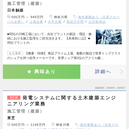
施工管理（建築）
日本触媒
500万円 ～ 949万円
神奈川県
海外展開あり（日系グロー
バル企業）
上場企業
大手企業
英語力不問
土日祝休み
■同社の川崎工場において、自社プラントの新設・増設・修
繕における施工監理をご担当頂きます。 【具体的には】 ■
同社プラントの…
【概要・特徴】 東証プライム上場、複数の製品で世界トップクラス
会社概要
のシェアを持つ化学メーカーです。世界シェア第2位のアクリル酸…
興味あり
詳細へ
掲載期間
26/08/05～26/09/07
発電システムに関する土木建築エンジ
NEW
ニアリング業務
施工管理（建築）
東芝
500万円 ～ 1149万円
神奈川県
海外展開あり（日系グロ