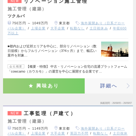
リノベーション施工管理
NEW
施工管理（建築）
ツクルバ
750万円 ～ 1049万円
東京都
海外展開あり（日系グロー
バル企業）
上場企業
大手企業
転勤なし
土日祝休み
年収600
万以上
■都内および近郊エリアを中心に、部分リノベーション（数
日規模）からフルリノベーション（3?4ヶ月）まで、幅広い
案件を対象…
【概要・特徴】 中古・リノベーション住宅の流通プラットフォーム
会社概要
「cowcamo（カウカモ）」の運営を中心に展開する企業です…
興味あり
詳細へ
掲載期間
26/08/05～26/09/07
工事監理（戸建て）
NEW
施工管理（建築）
750万円 ～ 1149万円
東京都
海外展開あり（日系グロー
バル企業）
上場企業
大手企業
英語力不問
転勤なし
土日祝休