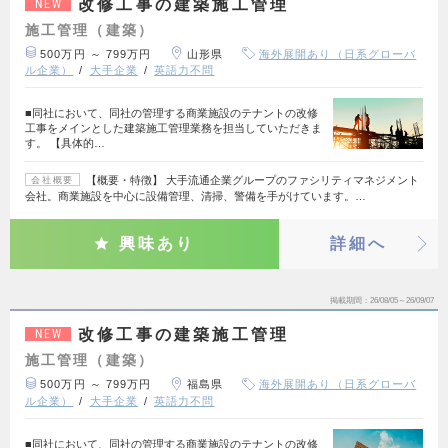
改修工事の建築施工管理
NEW
施工管理（建築）
500万円 ～ 799万円
山形県
海外展開あり（日系グローバ
ル企業）
大手企業
英語力不問
■同社において、同社の管理する商業施設のテナントの改修
工事をメインとした建築施工管理業務を担当していただきま
す。 【具体的…
【概要・特徴】 大手流通企業グループのファシリティマネジメント
会社概要
会社。商業施設を中心に設備管理、清掃、警備を手がけています。…
興味あり
詳細へ
掲載期間
26/08/05～26/09/07
改修工事の建築施工管理
NEW
施工管理（建築）
500万円 ～ 799万円
福島県
海外展開あり（日系グローバ
ル企業）
大手企業
英語力不問
■同社において、同社の管理する商業施設のテナントの改修