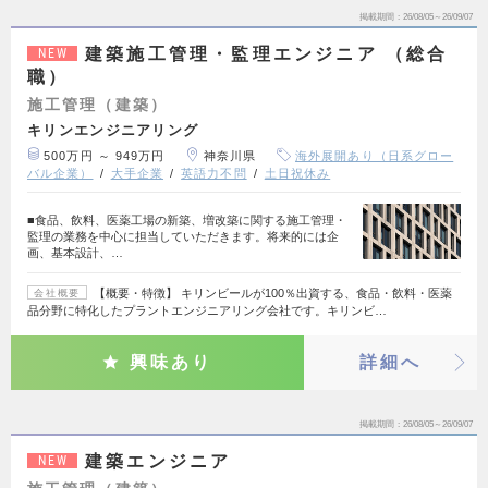
掲載期間
26/08/05～26/09/07
建築施工管理・監理エンジニア （総合
NEW
職）
施工管理（建築）
キリンエンジニアリング
500万円 ～ 949万円
神奈川県
海外展開あり（日系グロー
バル企業）
大手企業
英語力不問
土日祝休み
■食品、飲料、医薬工場の新築、増改築に関する施工管理・
監理の業務を中心に担当していただきます。将来的には企
画、基本設計、…
【概要・特徴】 キリンビールが100％出資する、食品・飲料・医薬
会社概要
品分野に特化したプラントエンジニアリング会社です。キリンビ…
興味あり
詳細へ
掲載期間
26/08/05～26/09/07
建築エンジニア
NEW