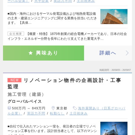
ーバル企業）
大手企業
英語力不問
土日祝休み
■国内・海外におけるサーマル発電設備および地熱発電設備
の土木・建築エンジニアリングに関する業務を担当いただき
ます。 【具体…
【概要・特徴】 1875年創業の総合電機メーカーであり、日本の社会
会社概要
インフラ・エネルギー分野を長年にわたり支えてきた重電大手…
興味あり
詳細へ
掲載期間
26/08/05～26/09/07
リノベーション物件の企画設計・工事
NEW
監理
施工管理（建築）
グローバルベイス
500万円 ～ 849万円
東京都
海外展開あり（日系グローバ
ル企業）
英語力不問
転勤なし
土日祝休み
■自社で仕入れたマンション一室を、発注者の立場でリノベ
ーション工事を行います。設計担当者として、以下のマンシ