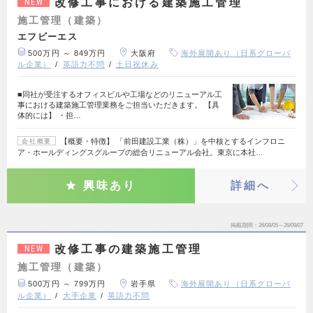
改修工事における建築施工管理
NEW
施工管理（建築）
エフビーエス
500万円 ～ 849万円
大阪府
海外展開あり（日系グローバ
ル企業）
英語力不問
土日祝休み
■同社が受注するオフィスビルや工場などのリニューアル工
事における建築施工管理業務をご担当いただきます。 【具
体的には】 ・担…
【概要・特徴】 「前田建設工業（株）」を中核とするインフロニ
会社概要
ア・ホールディングスグループの総合リニューアル会社。東京に本社…
興味あり
詳細へ
掲載期間
26/08/05～26/09/07
改修工事の建築施工管理
NEW
施工管理（建築）
500万円 ～ 799万円
岩手県
海外展開あり（日系グローバ
ル企業）
大手企業
英語力不問