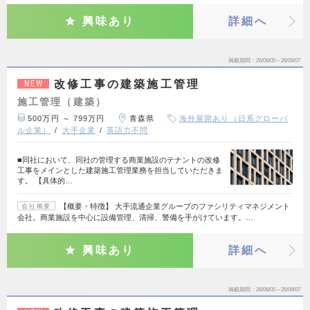
興味あり
詳細へ
掲載期間
26/08/05～26/09/07
改修工事の建築施工管理
NEW
施工管理（建築）
500万円 ～ 799万円
青森県
海外展開あり（日系グローバ
ル企業）
大手企業
英語力不問
■同社において、同社の管理する商業施設のテナントの改修
工事をメインとした建築施工管理業務を担当していただきま
す。 【具体的…
【概要・特徴】 大手流通企業グループのファシリティマネジメント
会社概要
会社。商業施設を中心に設備管理、清掃、警備を手がけています。…
興味あり
詳細へ
掲載期間
26/08/05～26/09/07