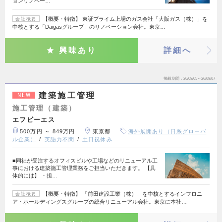
ョンリノベー…
【概要・特徴】 東証プライム上場のガス会社「大阪ガス（株）」を
会社概要
中核とする「Daigasグループ」のリノベーション会社。東京…
興味あり
詳細へ
掲載期間
26/08/05～26/09/07
建築施工管理
NEW
施工管理（建築）
エフビーエス
500万円 ～ 849万円
東京都
海外展開あり（日系グローバ
ル企業）
英語力不問
土日祝休み
■同社が受注するオフィスビルや工場などのリニューアル工
事における建築施工管理業務をご担当いただきます。 【具
体的には】 ・担…
【概要・特徴】 「前田建設工業（株）」を中核とするインフロニ
会社概要
ア・ホールディングスグループの総合リニューアル会社。東京に本社…