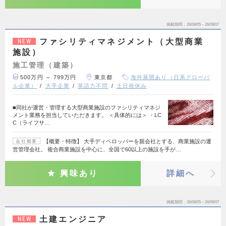
掲載期間
26/08/05～26/09/07
ファシリティマネジメント（大型商業
NEW
施設）
施工管理（建築）
500万円 ～ 799万円
東京都
海外展開あり（日系グローバ
ル企業）
大手企業
英語力不問
土日祝休み
■同社が運営・管理する大型商業施設のファシリティマネジ
メント業務を担当していただきます。 ＜具体的には＞ ・LC
C（ライフサ…
【概要・特徴】 大手ディベロッパーを親会社とする、商業施設の運
会社概要
営管理会社。 複合商業施設を中心に、全国で60以上の施設を手が…
興味あり
詳細へ
掲載期間
26/08/05～26/09/07
土建エンジニア
NEW