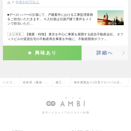
み
年収600万以上
■デベロッパーの立場にて、戸建案件における工事監理業務
をご担当いただきます。 ※入社後は分譲戸建て案件をメイ
ンで担当いただ…
【概要・特徴】 東京を中心に事業を展開する総合不動産会社。 オフ
会社概要
ィスビルや賃貸住宅の不動産再生事業を中核に、不動産開発やファ…
興味あり
詳細へ
ハイクラ
技術系（建築・設
施工管
海外展開あり(日系グローバル企業)
ス求人T
備・土木・プラン
理（建
の施工管理（建築）の転職・求人情
OP
ト）
築）
報一覧
若手ハイキャリアのスカウト転職