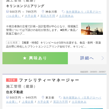
施工管理（建築）
キリンエンジニアリング
500万円 ～ 799万円
神奈川県
海外展開あり（日系グロー
バル企業）
大手企業
英語力不問
土日祝休み
※発注者側の立場で計画～設計監理が中心となり、現場施工
管理については下請けの会社が担当します。 ■飲料／食品／
医薬工場のプ…
【概要・特徴】 キリンビールが100％出資する、食品・飲料・医薬
会社概要
品分野に特化したプラントエンジニアリング会社です。キリンビ…
興味あり
詳細へ
掲載期間
26/08/05～26/09/07
ファシリティーマネージャー
NEW
施工管理（建築）
住友不動産
500万円 ～ 949万円
東京都
海外展開あり（日系グローバ
ル企業）
上場企業
大手企業
英語力不問
土日祝休み