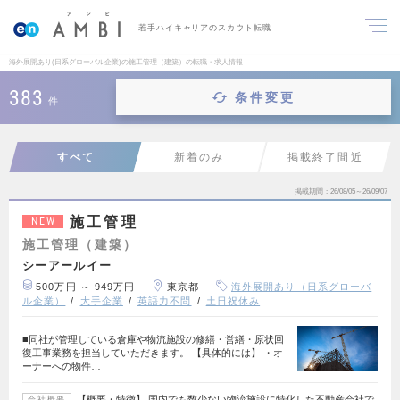
若手ハイキャリアのスカウト転職
海外展開あり(日系グローバル企業)の施工管理（建築）の転職・求人情報
383
条件変更
件
すべて
新着のみ
掲載終了間近
掲載期間
26/08/05～26/09/07
施工管理
NEW
施工管理（建築）
シーアールイー
500万円 ～ 949万円
東京都
海外展開あり（日系グローバ
ル企業）
大手企業
英語力不問
土日祝休み
■同社が管理している倉庫や物流施設の修繕・営繕・原状回
復工事業務を担当していただきます。 【具体的には】 ・オ
ーナーへの物件…
【概要・特徴】 国内でも数少ない物流施設に特化した不動産会社で
会社概要