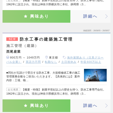
【概要・特徴】 創業半世紀以上の歴史を持つ、防水工事専門会社。
会社概要
1962年に設立され、現在は神奈川県横浜市に本社、静岡県（3…
興味あり
詳細へ
掲載期間
26/08/05～26/09/07
防水工事の建築施工管理
NEW
施工管理（建築）
西尾産業
800万円 ～ 1049万円
東京都
海外展開あり（日系グロー
バル企業）
英語力不問
転勤なし
土日祝休み
年収600万以上
■同社が元請けで受注する防水工事、大規模修繕工事の施工
管理業務全般をご担当いただきます。 【具体的には】 案件
内容：工場、物…
【概要・特徴】 創業半世紀以上の歴史を持つ、防水工事専門会社。
会社概要
1962年に設立され、現在は神奈川県横浜市に本社、静岡県（3…
興味あり
詳細へ