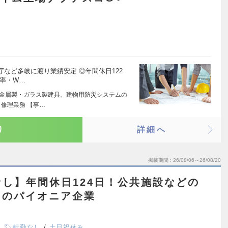
など多岐に渡り業績安定 ◎年間休日122
着率・W…
、金属製・ガラス製建具、建物用防災システムの
修理業務 【事…
り
詳細へ
掲載期間
26/08/06～26/08/20
し】年間休日124日！公共施設などの
ラのパイオニア企業
転勤なし
土日祝休み