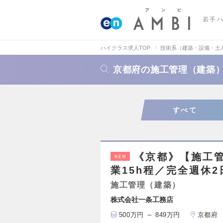
若手
ハイクラス求人TOP
技術系（建築・設備・土
京都府の施工管理（建築
すべて
《京都》【施工管
NEW
業15h程／完全週休2
施工管理（建築）
株式会社一条工務店
500万円 ～ 849万円
京都府