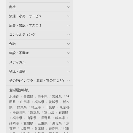
商社
流通・小売・サービス
広告・出版・マスコミ
コンサルティング
金融
建設・不動産
メディカル
物流・運輸
その他(インフラ・教育・官公庁など)
希望勤務地
北海道
青森県
岩手県
宮城県
秋
田県
山形県
福島県
茨城県
栃木
県
群馬県
埼玉県
千葉県
東京都
神奈川県
新潟県
富山県
石川県
福井県
山梨県
長野県
岐阜県
静岡県
愛知県
三重県
滋賀県
京
都府
大阪府
兵庫県
奈良県
和歌