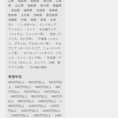
山県
鳥取県
島根県
岡山県
広島
県
山口県
徳島県
香川県
愛媛県
高知県
福岡県
佐賀県
長崎県
熊本県
大分県
宮崎県
鹿児島県
沖縄県
中国
韓国
香港
台湾
タイ
シンガポール
インドネシア
フィリピン
インド
その他アジア
（ベトナム、ミャンマー等）
北米（ア
メリカ、カナダ等）
中南米（メキシ
コ、ブラジル、アルゼンチン等）
オセ
アニア（オーストラリア、ニュージーラ
ンド等）
ヨーロッパ（イギリス、フラ
ンス、ドイツ、ロシア等）
中近東・ア
フリカ（モロッコ、エジプト、UAE、南
アフリカ等）
その他の海外
希望年収
400万円以上
450万円以上
500万円以
上
550万円以上
600万円以上
650
万円以上
700万円以上
750万円以上
800万円以上
850万円以上
900万円
以上
950万円以上
1000万円以上
1
050万円以上
1100万円以上
1150万
円以上
1200万円以上
1250万円以上
1300万円以上
1350万円以上
1400