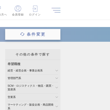
の方へ
会員登録
ログイン
条件変更
その他の条件で探す
希望職種
経営・経営企画・事業企画系
管理部門系
SCM・ロジスティクス・物流・購買・
貿易系
営業系
マーケティング・販促企画・商品開発
系