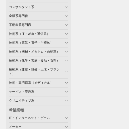
コンサルタント系
金融系専門職
不動産系専門職
技術系（IT・Web・通信系）
技術系（電気・電子・半導体）
技術系（機械・メカトロ・自動車）
技術系（化学・素材・食品・衣料）
技術系（建築・設備・土木・プラン
ト）
技術・専門職系（メディカル）
サービス・流通系
クリエイティブ系
希望業種
IT・インターネット・ゲーム
メーカー