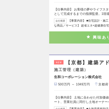
【仕事内容】 お客様の夢やライフス
として完成するまでの指揮監督。1現場約
【事業内容】 ■住宅設計・施
会社概要
な商品／サービス】 超省エネ×超健康住宅
興味あ
【京都】建築ア
NEW
施工管理（建築）
生和コーポレーション株式会社
500万円 ～ 1049万円
京都府
【仕事内容】 土地に合わせた付加価
ート、営業社員に同行し土地オーナー
【事業内容】 ■土地資産有効
会社概要