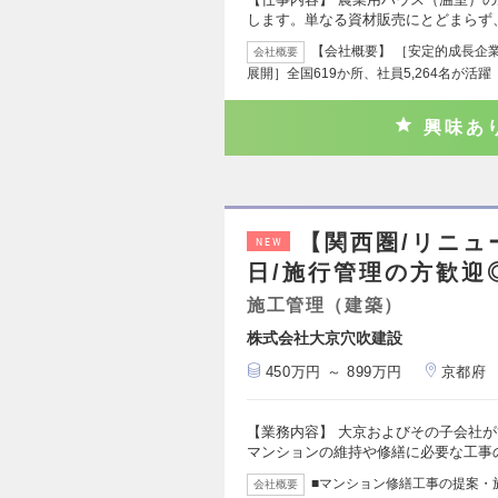
します。単なる資材販売にとどまらず
【会社概要】 ［安定的成長企業
会社概要
展開］全国619か所、社員5,264名が活躍
興味あ
【関西圏/リニュ
NEW
日/施行管理の方歓迎
施工管理（建築）
株式会社大京穴吹建設
450万円 ～ 899万円
京都府
【業務内容】 大京およびその子会社
マンションの維持や修繕に必要な工事
■マンション修繕工事の提案・施
会社概要