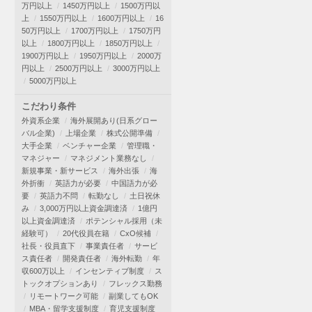
万円以上
1450万円以上
1500万円以
上
1550万円以上
1600万円以上
16
50万円以上
1700万円以上
1750万円
以上
1800万円以上
1850万円以上
1900万円以上
1950万円以上
2000万
円以上
2500万円以上
3000万円以上
5000万円以上
こだわり条件
外資系企業
海外展開あり(日系グロー
バル企業)
上場企業
株式公開準備
大手企業
ベンチャー企業
管理職・
マネジャー
マネジメント業務なし
新規事業・新サービス
海外出張
海
外折衝
英語力が必要
中国語力が必
要
英語力不問
転勤なし
土日祝休
み
3,000万円以上資金調達済
1億円
以上資金調達済
ポテンシャル採用（未
経験可）
20代役員在籍
CxO候補
社長・役員直下
事業責任者
サービ
ス責任者
開発責任者
海外転勤
年
収600万以上
インセンティブ制度
ス
トックオプションあり
フレックス勤務
リモートワーク可能
副業してもOK
MBA・留学支援制度
育児支援制度