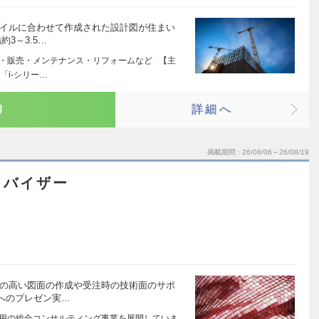
タイルに合わせて作成された設計図が住まい
3～3.5…
工・販売・メンテナンス・リフォームなど 【主
「i-シリー…
り
詳細へ
掲載期間
26/08/06～26/08/19
ドバイザー
値の高い図面の作成や受注時の技術面のサポ
へのプレゼン実…
活用の総合コンサルティング事業を展開していま