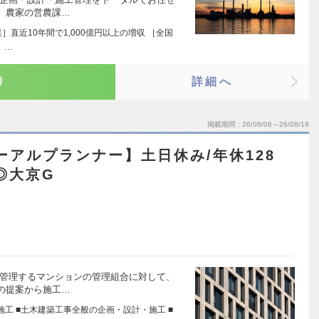
、農家の営農課…
］直近10年間で1,000億円以上の増収 ［全国
 …
り
詳細へ
掲載期間
26/08/06～26/08/19
ーアルプランナー】土日休み/年休128
◎大京G
が管理するマンションの管理組合に対して、
の提案から施工…
工 ■土木建築工事全般の企画・設計・施工 ■