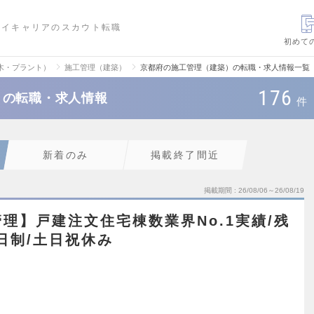
ハイキャリアのスカウト転職
初めて
木・プラント）
施工管理（建築）
京都府の施工管理（建築）の転職・求人情報一覧
176
）の転職・求人情報
件
新着のみ
掲載終了間近
掲載期間
26/08/06～26/08/19
理】戸建注文住宅棟数業界No.1実績/残
日制/土日祝休み