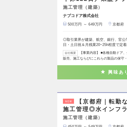
施工管理（建築）
ナブコドア株式会社
500万円 ～ 649万円
京都府
◎取引業界が建築、航空、銀行、官公庁
日・土日祝＆月残業20~25h程度で定
【事業内容】 ■各種自動ドア
会社概要
販売、施工ならびにこれらの製品の保守・
興味あ
【京都府｜転勤な
NEW
施工管理◎水インフ
施工管理（建築）
450万円 ～ 549万円
京都府