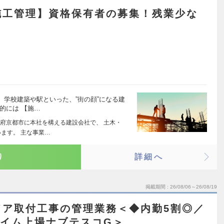
施工管理】資格保有者の募集！残業少な
学校建築や駅といった、”街の顔”になる建
的には 【施…
府京都市に本社を構える建設会社で、 土木・
ます。 主な事業…
り
詳細へ
掲載期間
26/08/06～26/08/19
ドア取付工事の管理業務＜◆内勤5割◎／
ライム上場ナブテスコG＞