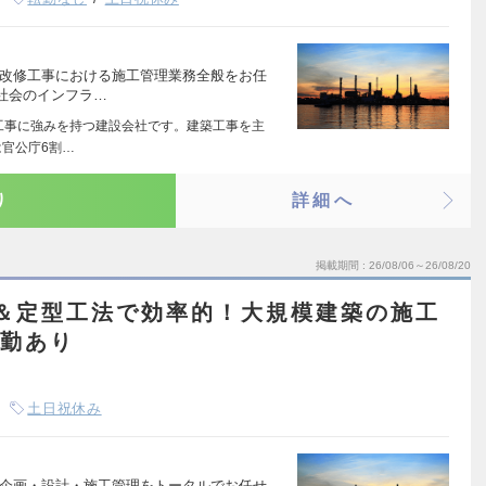
た改修工事における施工管理業務全般をお任
社会のインフラ…
共工事に強みを持つ建設会社です。建築工事を主
官公庁6割…
り
詳細へ
掲載期間
26/08/06～26/08/20
化＆定型工法で効率的！大規模建築の施工
転勤あり
土日祝休み
の企画・設計・施工管理をトータルでお任せ