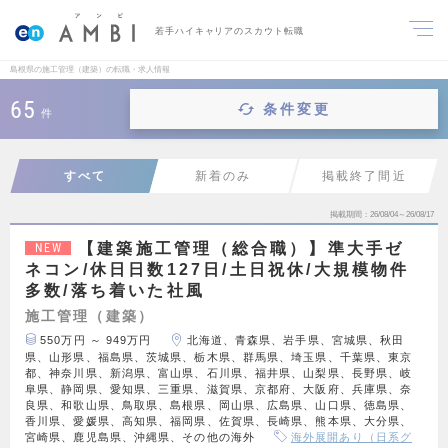
若手ハイキャリアのスカウト転職
島根県の施工管理（建築）の転職・求人情報
65
条件変更
件
すべて
新着のみ
掲載終了間近
掲載期間
26/08/04～26/08/17
【建築施工管理（総合職）】準大手ゼ
NEW
ネコン/休日日数127日/土日祝休/大規模物件
多数/落ち着いた社風
施工管理（建築）
550万円 ～ 949万円
北海道、青森県、岩手県、宮城県、秋田
県、山形県、福島県、茨城県、栃木県、群馬県、埼玉県、千葉県、東京
都、神奈川県、新潟県、富山県、石川県、福井県、山梨県、長野県、岐
阜県、静岡県、愛知県、三重県、滋賀県、京都府、大阪府、兵庫県、奈
良県、和歌山県、鳥取県、島根県、岡山県、広島県、山口県、徳島県、
香川県、愛媛県、高知県、福岡県、佐賀県、長崎県、熊本県、大分県、
宮崎県、鹿児島県、沖縄県、その他の海外
海外展開あり（日系グ