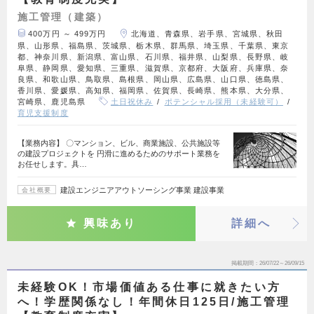
施工管理（建築）
400万円 ～ 499万円
北海道、青森県、岩手県、宮城県、秋田
県、山形県、福島県、茨城県、栃木県、群馬県、埼玉県、千葉県、東京
都、神奈川県、新潟県、富山県、石川県、福井県、山梨県、長野県、岐
阜県、静岡県、愛知県、三重県、滋賀県、京都府、大阪府、兵庫県、奈
良県、和歌山県、鳥取県、島根県、岡山県、広島県、山口県、徳島県、
香川県、愛媛県、高知県、福岡県、佐賀県、長崎県、熊本県、大分県、
宮崎県、鹿児島県
土日祝休み
ポテンシャル採用（未経験可）
育児支援制度
【業務内容】 〇マンション、ビル、商業施設、公共施設等
の建設プロジェクトを 円滑に進めるためのサポート業務を
お任せします。具…
建設エンジニアアウトソーシング事業 建設事業
会社概要
興味あり
詳細へ
掲載期間
26/07/22～26/09/15
未経験OK！市場価値ある仕事に就きたい方
へ！学歴関係なし！年間休日125日/施工管理