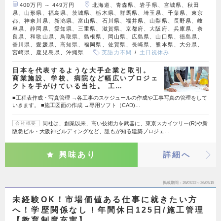
400万円 ～ 449万円
北海道、青森県、岩手県、宮城県、秋田
県、山形県、福島県、茨城県、栃木県、群馬県、埼玉県、千葉県、東京
都、神奈川県、新潟県、富山県、石川県、福井県、山梨県、長野県、岐
阜県、静岡県、愛知県、三重県、滋賀県、京都府、大阪府、兵庫県、奈
良県、和歌山県、鳥取県、島根県、岡山県、広島県、山口県、徳島県、
香川県、愛媛県、高知県、福岡県、佐賀県、長崎県、熊本県、大分県、
宮崎県、鹿児島県、沖縄県
英語力不問
土日祝休み
日本を代表するような大手企業と取引。
商業施設、学校、病院など幅広いプロジェ
クトを手がけている当社。 工…
■工程表作成・写真管理 →各工事のスケジュールの作成や工事写真の管理をして
いきます。 ■施工図面の作成 →専用ソフト（CAD)…
同社は、創業以来、高い技術力を武器に、東京スカイツリー(R)や新
会社概要
阪急ビル・大阪神ビルディングなど、誰もが知る建築プロジェ…
興味あり
詳細へ
掲載期間
26/07/22～26/09/15
未経験OK！市場価値ある仕事に就きたい方
へ！学歴関係なし！年間休日125日/施工管理
【教育制度充実】