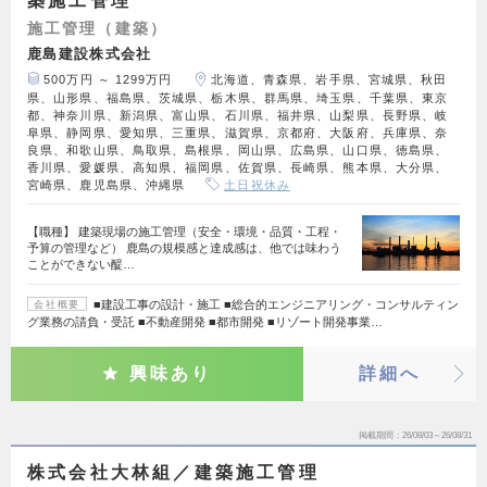
築施工管理
施工管理（建築）
鹿島建設株式会社
500万円 ～ 1299万円
北海道、青森県、岩手県、宮城県、秋田
県、山形県、福島県、茨城県、栃木県、群馬県、埼玉県、千葉県、東京
都、神奈川県、新潟県、富山県、石川県、福井県、山梨県、長野県、岐
阜県、静岡県、愛知県、三重県、滋賀県、京都府、大阪府、兵庫県、奈
良県、和歌山県、鳥取県、島根県、岡山県、広島県、山口県、徳島県、
香川県、愛媛県、高知県、福岡県、佐賀県、長崎県、熊本県、大分県、
宮崎県、鹿児島県、沖縄県
土日祝休み
【職種】 建築現場の施工管理（安全・環境・品質・工程・
予算の管理など） 鹿島の規模感と達成感は、他では味わう
ことができない醍…
■建設工事の設計・施工 ■総合的エンジニアリング・コンサルティン
会社概要
グ業務の請負・受託 ■不動産開発 ■都市開発 ■リゾート開発事業…
興味あり
詳細へ
掲載期間
26/08/03～26/08/31
株式会社大林組／建築施工管理