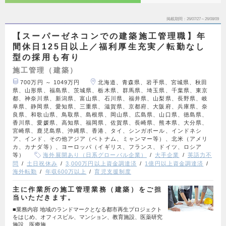
掲載期間
26/07/27～26/08/09
【スーパーゼネコンでの建築施工管理職】年
間休日125日以上／福利厚生充実／転勤なし
型の採用も有り
施工管理（建築）
700万円 ～ 1049万円
北海道、青森県、岩手県、宮城県、秋田
県、山形県、福島県、茨城県、栃木県、群馬県、埼玉県、千葉県、東京
都、神奈川県、新潟県、富山県、石川県、福井県、山梨県、長野県、岐
阜県、静岡県、愛知県、三重県、滋賀県、京都府、大阪府、兵庫県、奈
良県、和歌山県、鳥取県、島根県、岡山県、広島県、山口県、徳島県、
香川県、愛媛県、高知県、福岡県、佐賀県、長崎県、熊本県、大分県、
宮崎県、鹿児島県、沖縄県、香港、タイ、シンガポール、インドネシ
ア、インド、その他アジア（ベトナム、ミャンマー等）、北米（アメリ
カ、カナダ等）、ヨーロッパ（イギリス、フランス、ドイツ、ロシア
等）
海外展開あり（日系グローバル企業）
大手企業
英語力不
問
土日祝休み
3,000万円以上資金調達済
1億円以上資金調達済
海外転勤
年収600万以上
育児支援制度
主に作業所の施工管理業務（建築）をご担
当いただきます。
■業務内容 地域のランドマークとなる都市再生プロジェクト
をはじめ、オフィスビル、マンション、教育施設、医薬研究
施設、医療施…