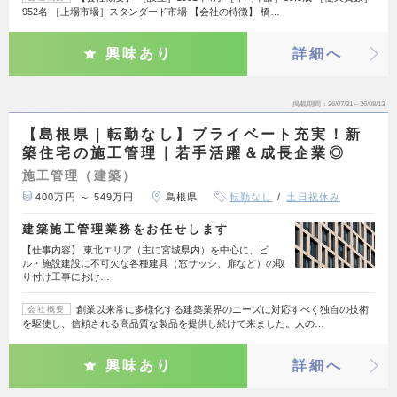
952名 ［上場市場］スタンダード市場 【会社の特徴】 橋…
興味あり
詳細へ
掲載期間
26/07/31～26/08/13
【島根県｜転勤なし】プライベート充実！新
築住宅の施工管理｜若手活躍＆成長企業◎
施工管理（建築）
400万円 ～ 549万円
島根県
転勤なし
土日祝休み
建築施工管理業務をお任せします
【仕事内容】 東北エリア（主に宮城県内）を中心に、ビ
ル・施設建設に不可欠な各種建具（窓サッシ、扉など）の取
り付け工事におけ…
創業以来常に多様化する建築業界のニーズに対応すべく独自の技術
会社概要
を駆使し、信頼される高品質な製品を提供し続けて来ました。人の…
興味あり
詳細へ