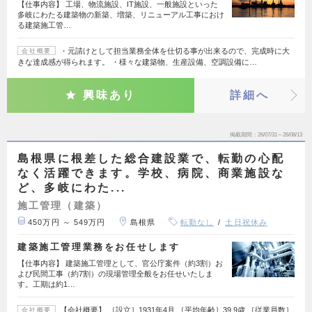
【仕事内容】 工場、物流施設、IT施設、一般施設といった
多岐にわたる建築物の新築、増築、リニューアル工事におけ
る建築施工管…
・元請けとして担当業務全体を仕切る事が出来るので、完成時に大
会社概要
きな達成感が得られます。 ・様々な建築物、生産設備、空調設備に…
興味あり
詳細へ
掲載期間
26/07/31～26/08/13
島根県に根差した総合建設業で、転勤の心配
なく活躍できます。学校、病院、商業施設な
ど、多岐にわた...
施工管理（建築）
450万円 ～ 549万円
島根県
転勤なし
土日祝休み
建築施工管理業務をお任せします
【仕事内容】 建築施工管理として、官公庁案件（約3割）お
よび民間工事（約7割）の現場管理全般をお任せいたしま
す。工期は約1…
【会社概要】 ［設立］1931年4月 ［平均年齢］39.9歳 ［従業員数］
会社概要