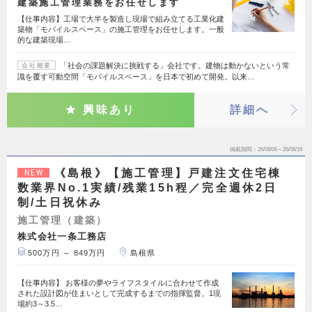
建築施工管理業務をお任せします
【仕事内容】工場で大半を製造し現場で組み立てる工業化建
築物「モバイルスペース」の施工管理をお任せします。一般
的な建築現場…
「社会の課題解決に挑戦する」会社です。建物は動かないという常
会社概要
識を覆す可動空間「モバイルスペース」を日本で初めて開発。以来…
興味あり
詳細へ
掲載期間
26/08/06～26/08/19
《島根》【施工管理】戸建注文住宅棟
NEW
数業界No.1実績/残業15h程／完全週休2日
制/土日祝休み
施工管理（建築）
株式会社一条工務店
500万円 ～ 849万円
島根県
【仕事内容】 お客様の夢やライフスタイルに合わせて作成
された設計図が住まいとして完成するまでの指揮監督。1現
場約3～3.5…