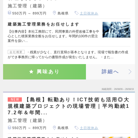
施工管理（建築）
550万円 ～ 899万円
島根県
土日祝休み
建築施工管理業務をお任せします
【仕事内容】本社工務部にて、民間事業の外壁改修工事を中
心とした積算業務全般をお任せします。年間約100件の受注
案件を扱い…
・残業が少なく、直行直帰が基本となります。現場で報告書の作成
会社概要
ができ事務所に帰ってからの書類作成が発生いたしません。 ・また…
興味あり
詳細へ
掲載期間
26/08/06～26/08/19
【島根】転勤あり！ICT技術も活用◎大
NEW
規模建築プロジェクトの現場管理｜平均勤続1
7.2年＆年間...
施工管理（建築）
550万円 ～ 899万円
島根県
土日祝休み