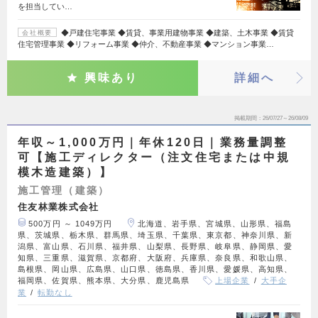
を担当してい…
◆戸建住宅事業 ◆賃貸、事業用建物事業 ◆建築、土木事業 ◆賃貸
会社概要
住宅管理事業 ◆リフォーム事業 ◆仲介、不動産事業 ◆マンション事業…
興味あり
詳細へ
掲載期間
26/07/27～26/08/09
年収～1,000万円｜年休120日｜業務量調整
可【施工ディレクター（注文住宅または中規
模木造建築）】
施工管理（建築）
住友林業株式会社
500万円 ～ 1049万円
北海道、岩手県、宮城県、山形県、福島
県、茨城県、栃木県、群馬県、埼玉県、千葉県、東京都、神奈川県、新
潟県、富山県、石川県、福井県、山梨県、長野県、岐阜県、静岡県、愛
知県、三重県、滋賀県、京都府、大阪府、兵庫県、奈良県、和歌山県、
島根県、岡山県、広島県、山口県、徳島県、香川県、愛媛県、高知県、
福岡県、佐賀県、熊本県、大分県、鹿児島県
上場企業
大手企
業
転勤なし