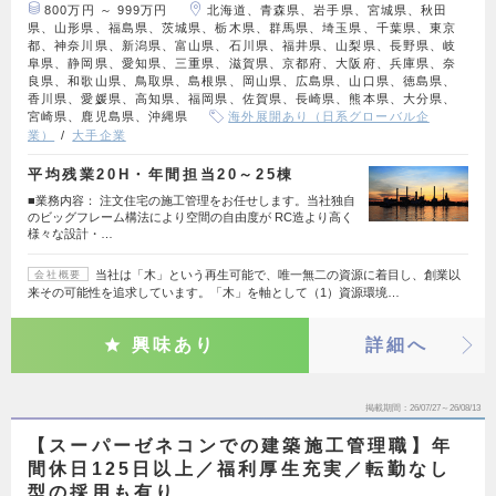
800万円 ～ 999万円
北海道、青森県、岩手県、宮城県、秋田
県、山形県、福島県、茨城県、栃木県、群馬県、埼玉県、千葉県、東京
都、神奈川県、新潟県、富山県、石川県、福井県、山梨県、長野県、岐
阜県、静岡県、愛知県、三重県、滋賀県、京都府、大阪府、兵庫県、奈
良県、和歌山県、鳥取県、島根県、岡山県、広島県、山口県、徳島県、
香川県、愛媛県、高知県、福岡県、佐賀県、長崎県、熊本県、大分県、
宮崎県、鹿児島県、沖縄県
海外展開あり（日系グローバル企
業）
大手企業
平均残業20H・年間担当20～25棟
■業務内容： 注文住宅の施工管理をお任せします。当社独自
のビッグフレーム構法により空間の自由度が RC造より高く
様々な設計・…
当社は「木」という再生可能で、唯一無二の資源に着目し、創業以
会社概要
来その可能性を追求しています。「木」を軸として（1）資源環境…
興味あり
詳細へ
掲載期間
26/07/27～26/08/13
【スーパーゼネコンでの建築施工管理職】年
間休日125日以上／福利厚生充実／転勤なし
型の採用も有り