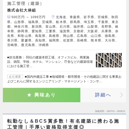
施工管理（建築）
株式会社大林組
500万円 ～ 1099万円
北海道、青森県、岩手県、宮城県、秋田
県、山形県、福島県、茨城県、栃木県、群馬県、埼玉県、千葉県、東京
都、神奈川県、新潟県、富山県、石川県、福井県、山梨県、長野県、岐
阜県、静岡県、愛知県、三重県、滋賀県、京都府、大阪府、兵庫県、奈
良県、和歌山県、鳥取県、島根県、岡山県、広島県、山口県、徳島県、
香川県、愛媛県、高知県、福岡県、佐賀県、長崎県、熊本県、大分県、
宮崎県、鹿児島県、沖縄県
■担当業務： 同社の建築本部工場、オフィスビル、商業施
設、病院、学校、ホテル、マンション、庁舎などの建築現場
における施工管…
■国内外建設工事 ■地域開発・都市開発・その他建設に関する事業お
会社概要
よびこれらに関するエンジニアリング・マネージメント・コンサ…
興味あり
詳細へ
掲載期間
26/07/31～26/08/13
転勤なし＆BCS賞多数！有名建築に携わる施
工管理｜手厚い資格取得支援◎