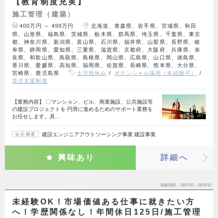
【教育制度充実】
施工管理（建築）
400万円 ～ 499万円
北海道、青森県、岩手県、宮城県、秋田
県、山形県、福島県、茨城県、栃木県、群馬県、埼玉県、千葉県、東京
都、神奈川県、新潟県、富山県、石川県、福井県、山梨県、長野県、岐
阜県、静岡県、愛知県、三重県、滋賀県、京都府、大阪府、兵庫県、奈
良県、和歌山県、鳥取県、島根県、岡山県、広島県、山口県、徳島県、
香川県、愛媛県、高知県、福岡県、佐賀県、長崎県、熊本県、大分県、
宮崎県、鹿児島県
土日祝休み
ポテンシャル採用（未経験可）
育児支援制度
【業務内容】 〇マンション、ビル、商業施設、公共施設等
の建設プロジェクトを 円滑に進めるためのサポート業務を
お任せします。具…
建設エンジニアアウトソーシング事業 建設事業
会社概要
興味あり
詳細へ
掲載期間
26/07/22～26/09/15
未経験OK！市場価値ある仕事に就きたい方
へ！学歴関係なし！年間休日125日/施工管理