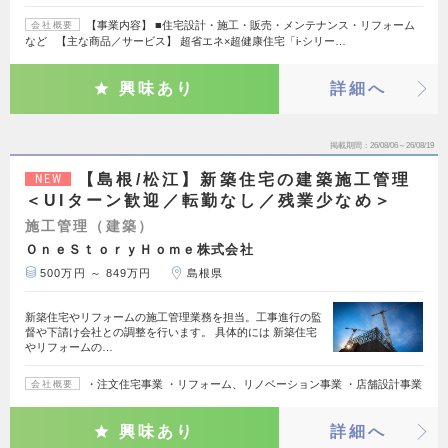
【事業内容】 ■住宅設計・施工・販売・メンテナンス・リフォーム
会社概要
など 【主な商品／サービス】 超省エネ×超健康住宅「i-シリー…
興味あり
詳細へ
掲載期間
26/08/06～26/08/19
【島根/松江】新築住宅の建築施工管理
NEW
＜UIターン歓迎／転勤なし／残業少なめ＞
施工管理（建築）
ＯｎｅＳｔｏｒｙＨｏｍｅ株式会社
500万円 ～ 849万円
島根県
新築住宅やリフォームの施工管理業務を担当。工事進行の監
督や下請け会社との調整を行います。 具体的には 新築住宅
やリフォームの…
・注文住宅事業 ・リフォーム、リノベーション事業 ・店舗設計事業
会社概要
興味あり
詳細へ