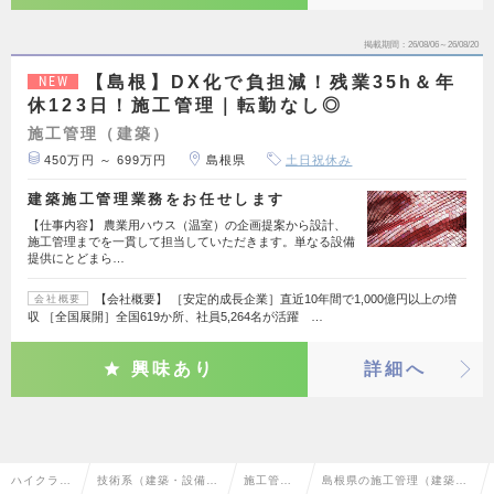
掲載期間
26/08/06～26/08/20
【島根】DX化で負担減！残業35h＆年
NEW
休123日！施工管理｜転勤なし◎
施工管理（建築）
450万円 ～ 699万円
島根県
土日祝休み
建築施工管理業務をお任せします
【仕事内容】 農業用ハウス（温室）の企画提案から設計、
施工管理までを一貫して担当していただきます。単なる設備
提供にとどまら…
【会社概要】 ［安定的成長企業］直近10年間で1,000億円以上の増
会社概要
収 ［全国展開］全国619か所、社員5,264名が活躍 …
興味あり
詳細へ
ハイクラス
技術系（建築・設備・
施工管理
島根県の施工管理（建築）