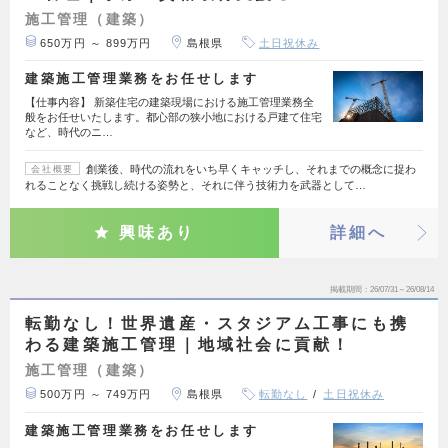
施工管理（建築）
650万円 ～ 899万円
島根県
土日祝休み
建築施工管理業務をお任せします
【仕事内容】 新築住宅の建築現場における施工管理業務全
般をお任せいたします。都心部の狭小地における戸建て住宅
など、時代のニ…
創業後、時代の流れをいち早くキャッチし、それまでの概念に捉わ
会社概要
れることなく挑戦し続ける姿勢と、それに伴う技術力を武器として…
興味あり
詳細へ
掲載期間
26/07/31～26/08/14
転勤なし！世界遺産・スタジアム工事にも携
わる建築施工管理｜地域社会に貢献！
施工管理（建築）
500万円 ～ 749万円
島根県
転勤なし
土日祝休み
建築施工管理業務をお任せします