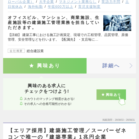
ローバル企業）
大手企業
マネジメント業務なし
英語力不問
土
日祝休み
海外転勤
年収600万以上
育児支援制度
オフィスビル、マンション、商業施設、生
産施設等の建築施工管理業務を担当してい
ただきます。
【詳細】 建築工事における施工計画策定、現場での工程管理、品質管理、原価
管理、安全管理などを行います。 【配属先】 ・支店毎に…
総合建設業
会社概要
興味あり
詳細へ
興味のある求人に
チェックをつけよう!
興味あり
スカウトのマッチング精度があがる!
その求人への合格可能性がわかる!
掲載期間
26/08/03～26/08/31
【エリア採用】建築施工管理／スーパーゼネ
コンで唯一の『建築専業』1兆円企業