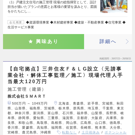
（1）戸建注文住宅の施工管理 現場の総指揮官として、設計
担当が描いたプランの意図とお客様の要望を汲みとり、図面
をかたちにし…
◆資源環境事業 ◆木材建材事業 ◆建築・不動産事業 ◆住宅事業 ◆
会社概要
生活サービス事業
興味あり
詳細へ
掲載期間
26/07/23～26/08/15
【自宅拠点】三井住友Ｆ＆ＬG設立〈元請事
業会社・解体工事監理／施工〉現場代理人手
当最大120万円
施工管理（建築）
株式会社ＳＭＡＲＴ
500万円 ～ 1049万円
北海道、青森県、岩手県、宮城県、秋田
県、山形県、福島県、茨城県、栃木県、群馬県、埼玉県、千葉県、東京
都、神奈川県、新潟県、富山県、石川県、福井県、山梨県、長野県、岐
阜県、静岡県、愛知県、三重県、滋賀県、京都府、大阪府、兵庫県、奈
良県、和歌山県、鳥取県、島根県、岡山県、広島県、山口県、徳島県、
香川県、愛媛県、高知県、福岡県、佐賀県、長崎県、熊本県、大分県、
宮崎県、鹿児島県、沖縄県
転勤なし
土日祝休み
ポテンシャル