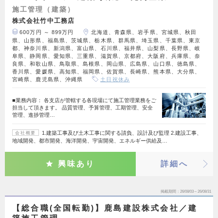
施工管理（建築）
株式会社竹中工務店
600万円 ～ 899万円
北海道、青森県、岩手県、宮城県、秋田
県、山形県、福島県、茨城県、栃木県、群馬県、埼玉県、千葉県、東京
都、神奈川県、新潟県、富山県、石川県、福井県、山梨県、長野県、岐
阜県、静岡県、愛知県、三重県、滋賀県、京都府、大阪府、兵庫県、奈
良県、和歌山県、鳥取県、島根県、岡山県、広島県、山口県、徳島県、
香川県、愛媛県、高知県、福岡県、佐賀県、長崎県、熊本県、大分県、
宮崎県、鹿児島県、沖縄県
土日祝休み
■業務内容： 各支店が管轄する各現場にて施工管理業務をご
担当して頂きます。 品質管理、予算管理、工期管理、安全
管理、進捗管理…
1.建築工事及び土木工事に関する請負、設計及び監理 2.建設工事、
会社概要
地域開発、都市開発、海洋開発、宇宙開発、エネルギー供給及…
興味あり
詳細へ
掲載期間
26/08/03～26/08/31
【総合職(全国転勤)】鹿島建設株式会社／建