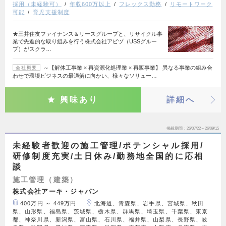
採用（未経験可）
年収600万以上
フレックス勤務
リモートワーク
可能
育児支援制度
★三井住友ファイナンス＆リースグループと、リサイクル事
業で先進的な取り組みを行う株式会社アビヅ（USSグルー
プ）がスクラ…
～【解体工事業 × 再資源化処理業 × 再販事業】 異なる事業の組み合
会社概要
わせで環境ビジネスの最適解に向かい、様々なソリュー…
興味あり
詳細へ
掲載期間
26/07/22～26/09/15
未経験者歓迎の施工管理/ポテンシャル採用/
研修制度充実/土日休み/勤務地全国的に応相
談
施工管理（建築）
株式会社アーキ・ジャパン
400万円 ～ 449万円
北海道、青森県、岩手県、宮城県、秋田
県、山形県、福島県、茨城県、栃木県、群馬県、埼玉県、千葉県、東京
都、神奈川県、新潟県、富山県、石川県、福井県、山梨県、長野県、岐