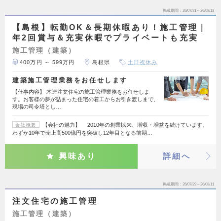
掲載期間
26/07/31～26/08/13
【島根】転勤OK＆長期休暇あり！施工管理｜
年2回賞与＆充実休暇でプライベートも充実
施工管理（建築）
400万円 ～ 599万円
島根県
土日祝休み
建築施工管理業務をお任せします
【仕事内容】 木造注文住宅の施工管理業務をお任せしま
す。お客様の夢が詰まった住宅の着工からお引き渡しまで、
現場の司令塔とし…
【会社の魅力】 2010年の創業以来、増収・増益を続けています。
会社概要
わずか10年で売上高500億円を突破し12年目となる前期…
興味あり
詳細へ
掲載期間
26/07/29～26/08/11
注文住宅の施工管理
施工管理（建築）