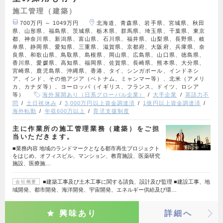
施工管理（建築）
700万円 ～ 1049万円
北海道、青森県、岩手県、宮城県、秋田
県、山形県、福島県、茨城県、栃木県、群馬県、埼玉県、千葉県、東京
都、神奈川県、新潟県、富山県、石川県、福井県、山梨県、長野県、岐
阜県、静岡県、愛知県、三重県、滋賀県、京都府、大阪府、兵庫県、奈
良県、和歌山県、鳥取県、島根県、岡山県、広島県、山口県、徳島県、
香川県、愛媛県、高知県、福岡県、佐賀県、長崎県、熊本県、大分県、
宮崎県、鹿児島県、沖縄県、香港、タイ、シンガポール、インドネシ
ア、インド、その他アジア（ベトナム、ミャンマー等）、北米（アメリ
カ、カナダ等）、ヨーロッパ（イギリス、フランス、ドイツ、ロシア
等）
海外展開あり（日系グローバル企業）
大手企業
英語力不
問
土日祝休み
3,000万円以上資金調達済
1億円以上資金調達済
海外転勤
年収600万以上
育児支援制度
主に作業所の施工管理業務（建築）をご担
当いただきます。
■業務内容 地域のランドマークとなる都市再生プロジェクト
をはじめ、オフィスビル、マンション、教育施設、医薬研究
施設、医療施…
■建築工事及び土木工事に関する請負、設計及び監理 ■建設工事、地
会社概要
域開発、都市開発、海洋開発、宇宙開発、エネルギー供給及び環…
興味あり
詳細へ