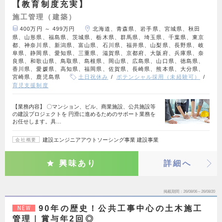
【教育制度充実】
施工管理（建築）
400万円 ～ 499万円
北海道、青森県、岩手県、宮城県、秋田
県、山形県、福島県、茨城県、栃木県、群馬県、埼玉県、千葉県、東京
都、神奈川県、新潟県、富山県、石川県、福井県、山梨県、長野県、岐
阜県、静岡県、愛知県、三重県、滋賀県、京都府、大阪府、兵庫県、奈
良県、和歌山県、鳥取県、島根県、岡山県、広島県、山口県、徳島県、
香川県、愛媛県、高知県、福岡県、佐賀県、長崎県、熊本県、大分県、
宮崎県、鹿児島県
土日祝休み
ポテンシャル採用（未経験可）
育児支援制度
【業務内容】 〇マンション、ビル、商業施設、公共施設等
の建設プロジェクトを 円滑に進めるためのサポート業務を
お任せします。具…
建設エンジニアアウトソーシング事業 建設事業
会社概要
興味あり
詳細へ
掲載期間
26/08/06～26/08/20
90年の歴史！公共工事中心の土木施工
NEW
管理｜賞与年2回◎