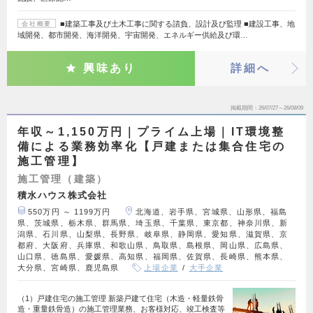
■建築工事及び土木工事に関する請負、設計及び監理 ■建設工事、地
会社概要
域開発、都市開発、海洋開発、宇宙開発、エネルギー供給及び環…
興味あり
詳細へ
掲載期間
26/07/27～26/08/09
年収～1,150万円｜プライム上場｜IT環境整
備による業務効率化【戸建または集合住宅の
施工管理】
施工管理（建築）
積水ハウス株式会社
550万円 ～ 1199万円
北海道、岩手県、宮城県、山形県、福島
県、茨城県、栃木県、群馬県、埼玉県、千葉県、東京都、神奈川県、新
潟県、石川県、山梨県、長野県、岐阜県、静岡県、愛知県、滋賀県、京
都府、大阪府、兵庫県、和歌山県、鳥取県、島根県、岡山県、広島県、
山口県、徳島県、愛媛県、高知県、福岡県、佐賀県、長崎県、熊本県、
大分県、宮崎県、鹿児島県
上場企業
大手企業
（1）戸建住宅の施工管理 新築戸建て住宅（木造・軽量鉄骨
造・重量鉄骨造）の施工管理業務、お客様対応、竣工検査等