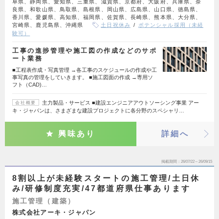
阜県、静岡県、愛知県、三重県、滋賀県、京都府、大阪府、兵庫県、奈
良県、和歌山県、鳥取県、島根県、岡山県、広島県、山口県、徳島県、
香川県、愛媛県、高知県、福岡県、佐賀県、長崎県、熊本県、大分県、
宮崎県、鹿児島県、沖縄県
土日祝休み
ポテンシャル採用（未経
験可）
工事の進捗管理や施工図の作成などのサポ
ート業務
■工程表作成・写真管理 →各工事のスケジュールの作成や工
事写真の管理をしていきます。 ■施工図面の作成 →専用ソ
フト（CAD)…
主力製品・サービス ■建設エンジニアアウトソーシング事業 アー
会社概要
キ・ジャパンは、さまざまな建設プロジェクトに各分野のスペシャリ…
興味あり
詳細へ
掲載期間
26/07/22～26/09/15
8割以上が未経験スタートの施工管理/土日休
み/研修制度充実/47都道府県仕事あります
施工管理（建築）
株式会社アーキ・ジャパン