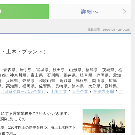
り
詳細へ
掲載期間
26/08/05～26/09/07
備・土木・プラント）
、青森県、岩手県、宮城県、秋田県、山形県、福島県、茨城県、栃
京都、神奈川県、富山県、石川県、福井県、岐阜県、静岡県、愛知
府、兵庫県、奈良県、和歌山県、鳥取県、島根県、岡山県、広島
県、高知県、福岡県、佐賀県、長崎県、熊本県、大分県、宮崎県、
り（日系グローバル企業）
上場企業
大手企業
英語力不問
年
）にする営業業務をご担当いただきます。
顧客に対しての…
上場、120年以上の歴史を持つ、海上土木国内ト
呉市で創…