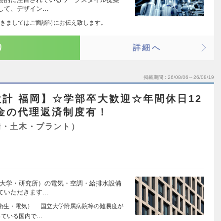
して、デザイン…
きましてはご面談時にお伝え致します。
り
詳細へ
掲載期間
26/08/06～26/08/19
計 福岡】☆学部卒大歓迎☆年間休日12
学金の代理返済制度有！
備・土木・プラント）
・大学・研究所）の電気・空調・給排水設備
ていただきます…
衛生・電気） 国立大学附属病院等の難易度が
っている国内で…