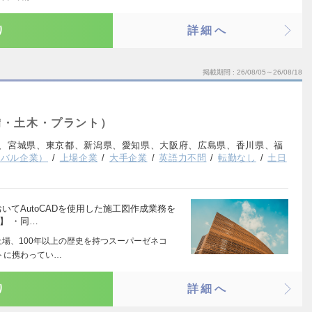
り
詳細へ
掲載期間
26/08/05～26/08/18
備・土木・プラント）
、宮城県、東京都、新潟県、愛知県、大阪府、広島県、香川県、福
ーバル企業）
上場企業
大手企業
英語力不問
転勤なし
土日
いてAutoCADを使用した施工図作成業務を
】 ・同…
上場、100年以上の歴史を持つスーパーゼネコ
トに携わってい…
り
詳細へ