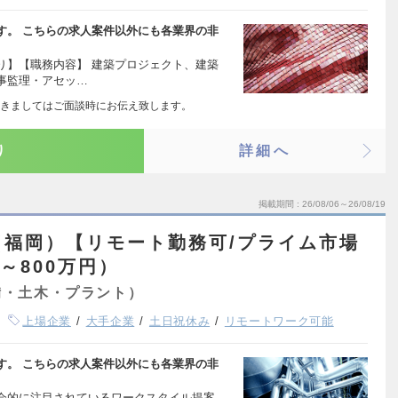
す。 こちらの求人案件以外にも各業界の非
り】【職務内容】 建築プロジェクト、建築
事監理・アセッ…
きましてはご面談時にお伝え致します。
り
詳細へ
掲載期間
26/08/06～26/08/19
（福岡）【リモート勤務可/プライム市場
～800万円）
備・土木・プラント）
上場企業
大手企業
土日祝休み
リモートワーク可能
す。 こちらの求人案件以外にも各業界の非
会的に注目されているワークスタイル提案