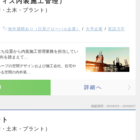
フィス内装施工管理）
備・土木・プラント）
海外展開あり（日系グローバル企業）
大手企業
英語力不
立ち位置から内装施工管理業務を担当してい
志向を踏まえて…
ループの空間デザインおよび施工会社。住宅や
ゆる空間の内外装…
り
詳細へ
掲載期間
26/08/05～26/09/07
ント
備・土木・プラント）