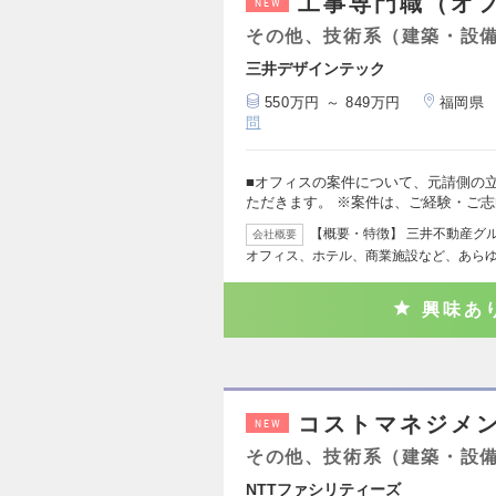
工事専門職（オ
NEW
その他、技術系（建築・設
三井デザインテック
550万円 ～ 849万円
福岡県
問
■オフィスの案件について、元請側の
ただきます。 ※案件は、ご経験・ご
【概要・特徴】 三井不動産グ
会社概要
オフィス、ホテル、商業施設など、あら
興味あ
コストマネジメ
NEW
その他、技術系（建築・設
NTTファシリティーズ