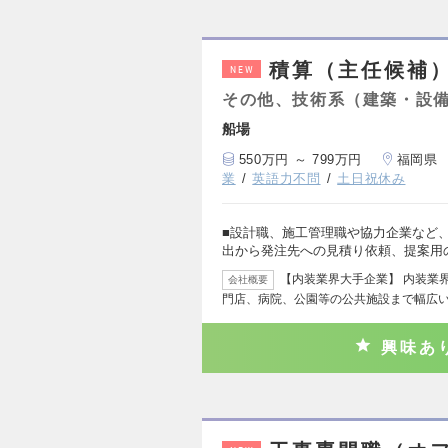
積算（主任候補
NEW
その他、技術系（建築・設
船場
550万円 ～ 799万円
福岡県
業
英語力不問
土日祝休み
■設計職、施工管理職や協力企業など
出から発注先への見積り依頼、提案用
【内装業界大手企業】 内装業
会社概要
門店、病院、公園等の公共施設まで幅広
興味あ