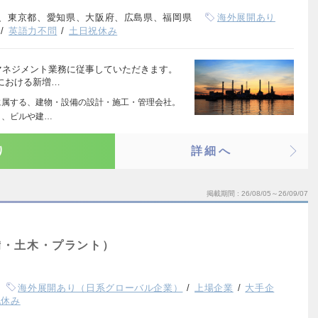
、東京都、愛知県、大阪府、広島県、福岡県
海外展開あり
英語力不問
土日祝休み
マネジメント業務に従事していただきます。
における新増…
プに属する、建物・設備の設計・施工・管理会社。
り、ビルや建…
り
詳細へ
掲載期間
26/08/05～26/09/07
備・土木・プラント）
海外展開あり（日系グローバル企業）
上場企業
大手企
祝休み