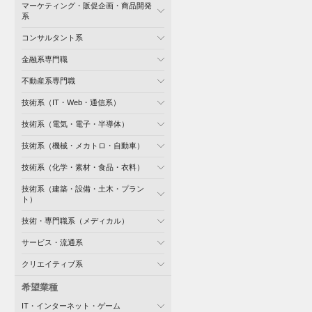
マーケティング・販促企画・商品開発
系
コンサルタント系
金融系専門職
不動産系専門職
技術系（IT・Web・通信系）
技術系（電気・電子・半導体）
技術系（機械・メカトロ・自動車）
技術系（化学・素材・食品・衣料）
技術系（建築・設備・土木・プラン
ト）
技術・専門職系（メディカル）
サービス・流通系
クリエイティブ系
希望業種
IT・インターネット・ゲーム