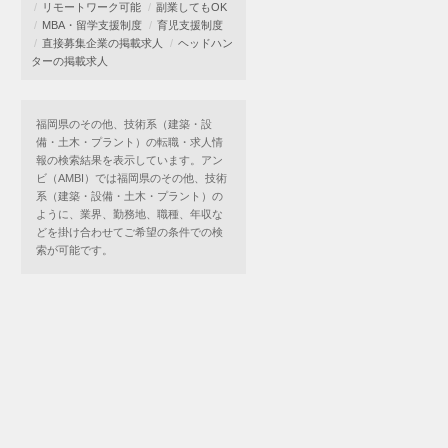
リモートワーク可能
副業してもOK
MBA・留学支援制度
育児支援制度
直接募集企業の掲載求人
ヘッドハン
ターの掲載求人
福岡県のその他、技術系（建築・設
備・土木・プラント）の転職・求人情
報の検索結果を表示しています。アン
ビ（AMBI）では福岡県のその他、技術
系（建築・設備・土木・プラント）の
ように、業界、勤務地、職種、年収な
どを掛け合わせてご希望の条件での検
索が可能です。