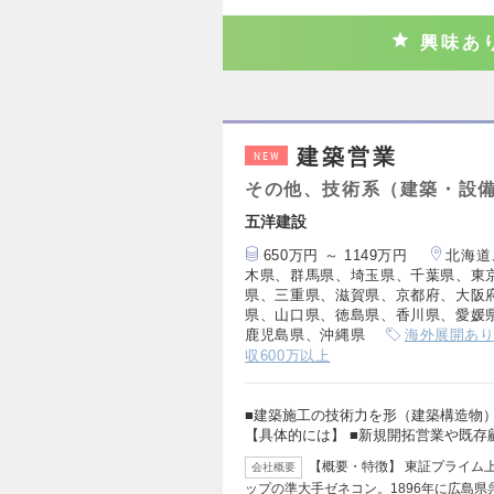
興味あ
建築営業
NEW
その他、技術系（建築・設
五洋建設
650万円 ～ 1149万円
北海道
木県、群馬県、埼玉県、千葉県、東
県、三重県、滋賀県、京都府、大阪
県、山口県、徳島県、香川県、愛媛
鹿児島県、沖縄県
海外展開あ
収600万以上
■建築施工の技術力を形（建築構造物
【具体的には】 ■新規開拓営業や既存
【概要・特徴】 東証プライム
会社概要
ップの準大手ゼネコン。1896年に広島県