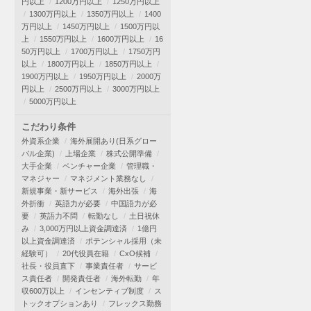
円以上
1200万円以上
1250万円以上
1300万円以上
1350万円以上
1400
万円以上
1450万円以上
1500万円以
上
1550万円以上
1600万円以上
16
50万円以上
1700万円以上
1750万円
以上
1800万円以上
1850万円以上
1900万円以上
1950万円以上
2000万
円以上
2500万円以上
3000万円以上
5000万円以上
こだわり条件
外資系企業
海外展開あり(日系グロー
バル企業)
上場企業
株式公開準備
大手企業
ベンチャー企業
管理職・
マネジャー
マネジメント業務なし
新規事業・新サービス
海外出張
海
外折衝
英語力が必要
中国語力が必
要
英語力不問
転勤なし
土日祝休
み
3,000万円以上資金調達済
1億円
以上資金調達済
ポテンシャル採用（未
経験可）
20代役員在籍
CxO候補
社長・役員直下
事業責任者
サービ
ス責任者
開発責任者
海外転勤
年
収600万以上
インセンティブ制度
ス
トックオプションあり
フレックス勤務