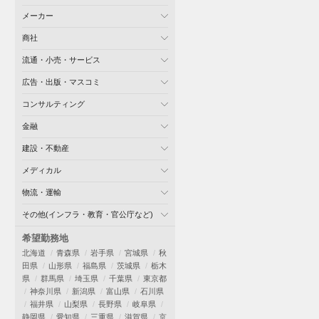
メーカー
商社
流通・小売・サービス
広告・出版・マスコミ
コンサルティング
金融
建設・不動産
メディカル
物流・運輸
その他(インフラ・教育・官公庁など)
希望勤務地
北海道
青森県
岩手県
宮城県
秋
田県
山形県
福島県
茨城県
栃木
県
群馬県
埼玉県
千葉県
東京都
神奈川県
新潟県
富山県
石川県
福井県
山梨県
長野県
岐阜県
静岡県
愛知県
三重県
滋賀県
京