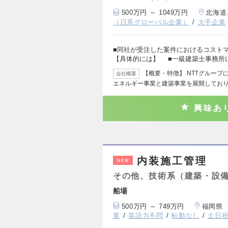
500万円 ～ 1049万円
北海道
（日系グローバル企業）
大手企業
■同社が受注した案件におけるコスト
【具体的には】 ■一級建築士事務所
【概要・特徴】 NTTグルー
会社概要
エネルギー事業と建築事業を展開してお
興味あ
内装施工管理
NEW
その他、技術系（建築・設
船場
500万円 ～ 749万円
福岡県
業
英語力不問
転勤なし
土日