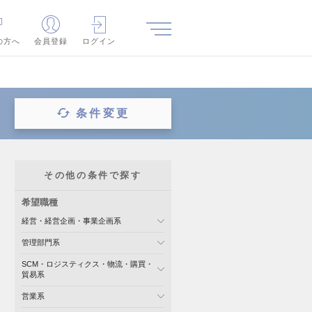
の方へ
会員登録
ログイン
条件変更
その他の条件で探す
希望職種
経営・経営企画・事業企画系
管理部門系
SCM・ロジスティクス・物流・購買・
貿易系
営業系