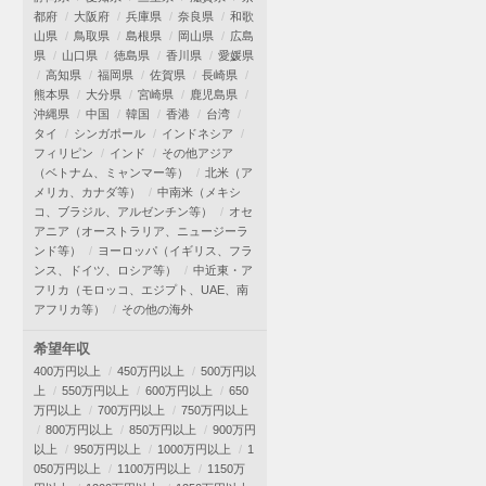
都府
大阪府
兵庫県
奈良県
和歌
山県
鳥取県
島根県
岡山県
広島
県
山口県
徳島県
香川県
愛媛県
高知県
福岡県
佐賀県
長崎県
熊本県
大分県
宮崎県
鹿児島県
沖縄県
中国
韓国
香港
台湾
タイ
シンガポール
インドネシア
フィリピン
インド
その他アジア
（ベトナム、ミャンマー等）
北米（ア
メリカ、カナダ等）
中南米（メキシ
コ、ブラジル、アルゼンチン等）
オセ
アニア（オーストラリア、ニュージーラ
ンド等）
ヨーロッパ（イギリス、フラ
ンス、ドイツ、ロシア等）
中近東・ア
フリカ（モロッコ、エジプト、UAE、南
アフリカ等）
その他の海外
希望年収
400万円以上
450万円以上
500万円以
上
550万円以上
600万円以上
650
万円以上
700万円以上
750万円以上
800万円以上
850万円以上
900万円
以上
950万円以上
1000万円以上
1
050万円以上
1100万円以上
1150万