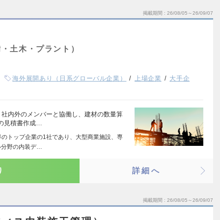
掲載期間
26/08/05～26/09/07
）
備・土木・プラント）
海外展開あり（日系グローバル企業）
上場企業
大手企
、社内外のメンバーと協働し、建材の数量算
の見積書作成…
界のトップ企業の1社であり、大型商業施設、専
い分野の内装デ…
り
詳細へ
掲載期間
26/08/05～26/09/07