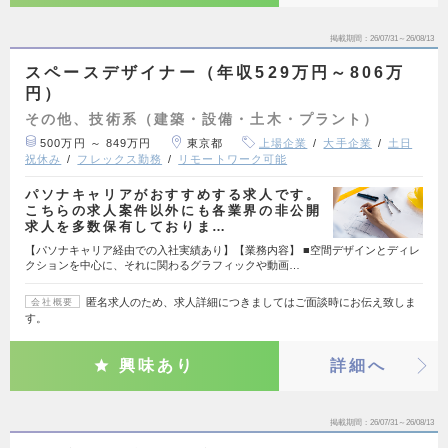
掲載期間
26/07/31～26/08/13
スペースデザイナー（年収529万円～806万
円）
その他、技術系（建築・設備・土木・プラント）
500万円 ～ 849万円
東京都
上場企業
大手企業
土日
祝休み
フレックス勤務
リモートワーク可能
パソナキャリアがおすすめする求人です。
こちらの求人案件以外にも各業界の非公開
求人を多数保有しておりま…
【パソナキャリア経由での入社実績あり】【業務内容】 ■空間デザインとディレ
クションを中心に、それに関わるグラフィックや動画…
匿名求人のため、求人詳細につきましてはご面談時にお伝え致しま
会社概要
す。
興味あり
詳細へ
掲載期間
26/07/31～26/08/13