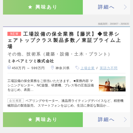
興味あり
詳細へ
掲載期間
26/08/07～26/08/20
工場設備の保全業務【藤沢】◆世界シ
NEW
ェアトップクラス製品多数／東証プライム上
場
その他、技術系（建築・設備・土木・プラント）
ミネベアミツミ株式会社
450万円 ～ 599万円
神奈川県
上場企業
英語力不問
工場設備の保全業務をご担当いただきます。 ■業務内容 マ
シニングセンター、NC旋盤、研磨機、プレス等の圧造設備
をはじめ、表面…
ベアリングやモーター、液晶用ライティングデバイスなど、精密機
会社概要
械部品の製造販売。 スマートフォンをはじめ、生活に身近な製品か…
興味あり
詳細へ