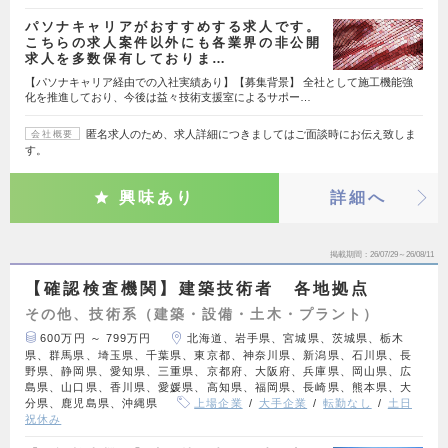
パソナキャリアがおすすめする求人です。
こちらの求人案件以外にも各業界の非公開
求人を多数保有しておりま…
【パソナキャリア経由での入社実績あり】【募集背景】 全社として施工機能強
化を推進しており、今後は益々技術支援室によるサポー…
匿名求人のため、求人詳細につきましてはご面談時にお伝え致しま
会社概要
す。
興味あり
詳細へ
掲載期間
26/07/29～26/08/11
【確認検査機関】建築技術者 各地拠点
その他、技術系（建築・設備・土木・プラント）
600万円 ～ 799万円
北海道、岩手県、宮城県、茨城県、栃木
県、群馬県、埼玉県、千葉県、東京都、神奈川県、新潟県、石川県、長
野県、静岡県、愛知県、三重県、京都府、大阪府、兵庫県、岡山県、広
島県、山口県、香川県、愛媛県、高知県、福岡県、長崎県、熊本県、大
分県、鹿児島県、沖縄県
上場企業
大手企業
転勤なし
土日
祝休み