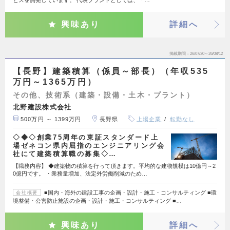
興味あり
詳細へ
掲載期間
26/07/30～26/08/12
【長野】建築積算（係員～部長）（年収535
万円～1365万円）
その他、技術系（建築・設備・土木・プラント）
北野建設株式会社
500万円 ～ 1399万円
長野県
上場企業
転勤なし
◇◆◇創業75周年の東証スタンダード上
場ゼネコン県内屈指のエンジニアリング会
社にて建築積算職の募集◇…
【職務内容】 ◆建築物の積算を行って頂きます。平均的な建物規模は10億円～2
0億円です。 ・業務量増加、法定外労働削減のため…
■国内・海外の建設工事の企画・設計・施工・コンサルティング ■環
会社概要
境整備・公害防止施設の企画・設計・施工・コンサルティング ■…
興味あり
詳細へ