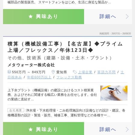
械部品の製造販売。 スマートフォンをはじめ、生活に身近な製品か…
興味あり
詳細へ
掲載期間
26/07/31～26/08/20
積算（機械設備工事）【名古屋】◆プライム
上場／フレックス／年休123日◆
その他、技術系（建築・設備・土木・プラント）
メタウォーター株式会社
550万円 ～ 849万円
愛知県
上場企業
英語力不問
土
日祝休み
年収600万以上
フレックス勤務
上下水プラント（機械設備）の建設におけるコスト積算業
務、およびそれに関連する幅広い業務をお任せします。会社
の業績に直結す…
浄水場・下水処理場・ごみ処理施設向け設備などの設計・建設、各
会社概要
種機器類の設計・製造・販売、補修工事、運転管理などの各種サー…
興味あり
詳細へ