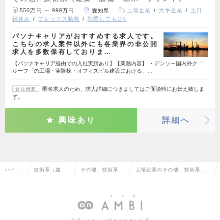
550万円 ～ 999万円
愛知県
上場企業
大手企業
土日
祝休み
フレックス勤務
副業してもOK
パソナキャリアがおすすめする求人です。
こちらの求人案件以外にも各業界の非公開
求人を多数保有しておりま…
【パソナキャリア経由での入社実績あり】【業務内容】 ・デンソー国内外ク゛
ルーフ゜の工場・実験棟・オフィスビル建設における、…
匿名求人のため、求人詳細につきましてはご面談時にお伝え致しま
会社概要
す。
興味あり
詳細へ
ハイク
技術系（建
その他、技術系
上場企業のその他、技術系
ラス求
築・設備・土
（建築・設備・土
（建築・設備・土木・プラン
人TOP
木・プラン
木・プラント）
ト）の転職・求人情報一覧
ト）