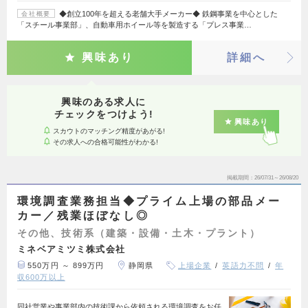
◆創立100年を超える老舗大手メーカー◆ 鉄鋼事業を中心とした
会社概要
「スチール事業部」、自動車用ホイール等を製造する「プレス事業…
興味あり
詳細へ
興味のある求人に
チェックをつけよう!
興味あり
スカウトのマッチング精度があがる!
その求人への合格可能性がわかる!
掲載期間
26/07/31～26/08/20
環境調査業務担当◆プライム上場の部品メー
カー／残業ほぼなし◎
その他、技術系（建築・設備・土木・プラント）
ミネベアミツミ株式会社
550万円 ～ 899万円
静岡県
上場企業
英語力不問
年
収600万以上
同社営業や事業部内の技術課から依頼される環境調査をお任