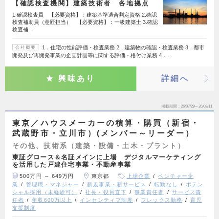
【確認検査機関】建築技術者 各地拠点
1.確認検査員 【必要資格】：建築基準適合判定資格 2.確認
検査補助員（意匠担当） 【必要資格】：一級建築士 3.確認
検査補…
1．住宅の性能評価・検査業務 2．建築物の確認・検査業務 3．都市
会社概要
開発及び再開発事業の企画計画等に関する評価・格付け業務 4．…
興味あり
詳細へ
掲載期間
26/07/29～26/08/11
東京／ハウスメーカーの積算・購買（新宿・
武蔵野市・立川市）(メンバー～リーダー）
その他、技術系（建築・設備・土木・プラント）
東証グロース＆名証メインに上場 デジタルマーケティング
を活用した戸建住宅事業・不動産事業
500万円 ～ 649万円
東京都
上場企業
ベンチャー企
業
管理職・マネジャー
新規事業・新サービス
転勤なし
ポテン
シャル採用（未経験可）
社長・役員直下
事業責任者
サービス責
任者
年収600万以上
インセンティブ制度
フレックス勤務
育児
支援制度