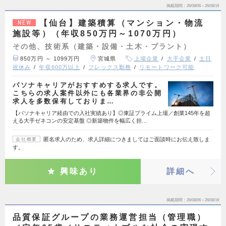
掲載期間
26/08/06～26/08/19
【仙台】建築積算（マンション・物流
NEW
施設等）（年収850万円～1070万円）
その他、技術系（建築・設備・土木・プラント）
850万円 ～ 1099万円
宮城県
上場企業
大手企業
土日
祝休み
年収600万以上
フレックス勤務
リモートワーク可能
パソナキャリアがおすすめする求人です。
こちらの求人案件以外にも各業界の非公開
求人を多数保有しておりま…
【パソナキャリア経由での入社実績あり】◎東証プライム上場／創業145年を超
える大手ゼネコンの安定基盤 ◎新築物件を幅広く担…
匿名求人のため、求人詳細につきましてはご面談時にお伝え致しま
会社概要
す。
興味あり
詳細へ
掲載期間
26/08/06～26/08/19
品質保証グループの業務運営担当（管理職）