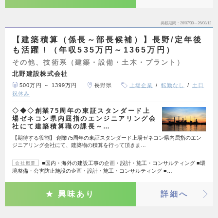
掲載期間
26/07/30～26/08/12
【建築積算（係長～部長候補）】長野/定年後
も活躍！（年収535万円～1365万円）
その他、技術系（建築・設備・土木・プラント）
北野建設株式会社
500万円 ～ 1399万円
長野県
上場企業
転勤なし
土日
祝休み
◇◆◇創業75周年の東証スタンダード上
場ゼネコン県内屈指のエンジニアリング会
社にて建築積算職の課長～…
【期待する役割】 創業75周年の東証スタンダード上場ゼネコン県内屈指のエン
ジニアリング会社にて、建築物の積算を行って頂きま…
■国内・海外の建設工事の企画・設計・施工・コンサルティング ■環
会社概要
境整備・公害防止施設の企画・設計・施工・コンサルティング ■…
興味あり
詳細へ