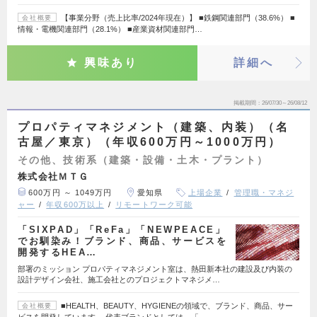
【事業分野（売上比率/2024年現在）】 ■鉄鋼関連部門（38.6%） ■
会社概要
情報・電機関連部門（28.1%） ■産業資材関連部門…
興味あり
詳細へ
掲載期間
26/07/30～26/08/12
プロパティマネジメント（建築、内装）（名
古屋／東京）（年収600万円～1000万円）
その他、技術系（建築・設備・土木・プラント）
株式会社ＭＴＧ
600万円 ～ 1049万円
愛知県
上場企業
管理職・マネジ
ャー
年収600万以上
リモートワーク可能
「SIXPAD」「ReFa」「NEWPEACE」
でお馴染み！ブランド、商品、サービスを
開発するHEA…
部署のミッション プロパティマネジメント室は、熱田新本社の建設及び内装の
設計デザイン会社、施工会社とのプロジェクトマネジメ…
■HEALTH、BEAUTY、HYGIENEの領域で、ブランド、商品、サー
会社概要
ビスを開発しています。 代表ブランドとしては、「…