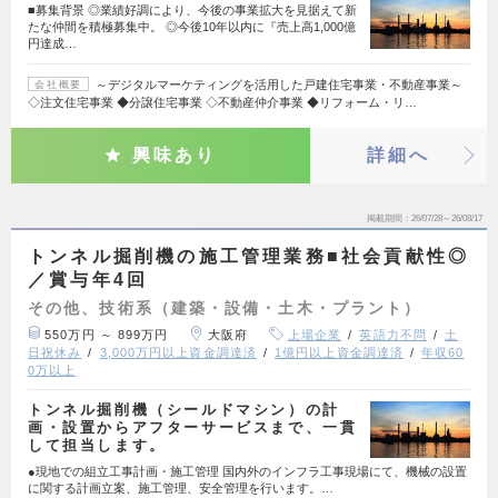
■募集背景 ◎業績好調により、今後の事業拡大を見据えて新
たな仲間を積極募集中。 ◎今後10年以内に『売上高1,000億
円達成…
～デジタルマーケティングを活用した戸建住宅事業・不動産事業～
会社概要
◇注文住宅事業 ◆分譲住宅事業 ◇不動産仲介事業 ◆リフォーム・リ…
興味あり
詳細へ
掲載期間
26/07/28～26/08/17
トンネル掘削機の施工管理業務■社会貢献性◎
／賞与年4回
その他、技術系（建築・設備・土木・プラント）
550万円 ～ 899万円
大阪府
上場企業
英語力不問
土
日祝休み
3,000万円以上資金調達済
1億円以上資金調達済
年収60
0万以上
トンネル掘削機（シールドマシン）の計
画・設置からアフターサービスまで、一貫
して担当します。
●現地での組立工事計画・施工管理 国内外のインフラ工事現場にて、機械の設置
に関する計画立案、施工管理、安全管理を行います。…