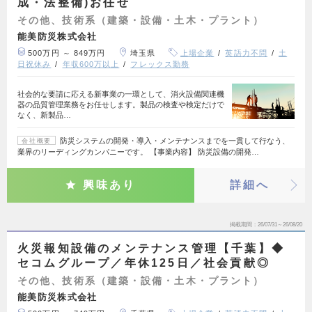
成・法整備)お任せ
その他、技術系（建築・設備・土木・プラント）
能美防災株式会社
500万円 ～ 849万円
埼玉県
上場企業
英語力不問
土
日祝休み
年収600万以上
フレックス勤務
社会的な要請に応える新事業の一環として、消火設備関連機
器の品質管理業務をお任せします。製品の検査や検定だけで
なく、新製品…
防災システムの開発・導入・メンテナンスまでを一貫して行なう、
会社概要
業界のリーディングカンパニーです。 【事業内容】 防災設備の開発…
興味あり
詳細へ
掲載期間
26/07/31～26/08/20
火災報知設備のメンテナンス管理【千葉】◆
セコムグループ／年休125日／社会貢献◎
その他、技術系（建築・設備・土木・プラント）
能美防災株式会社