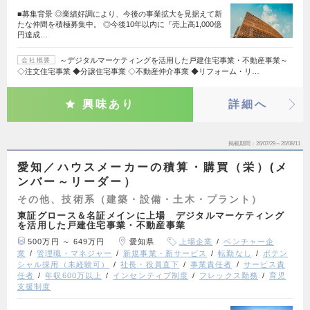
■募集背景 ◎業績好調により、今後の事業拡大を見据えて新
たな仲間を積極募集中。 ◎今後10年以内に『売上高1,000億
円達成…
～デジタルマーケティングを活用した戸建住宅事業・不動産事業～
会社概要
◇注文住宅事業 ◆分譲住宅事業 ◇不動産仲介事業 ◆リフォーム・リ…
興味あり
詳細へ
掲載期間
26/07/29～26/08/11
愛知／ハウスメーカーの積算・購買（栄）(メ
ンバー～リーダー）
その他、技術系（建築・設備・土木・プラント）
東証グロース＆名証メインに上場 デジタルマーケティング
を活用した戸建住宅事業・不動産事業
500万円 ～ 649万円
愛知県
上場企業
ベンチャー企
業
管理職・マネジャー
新規事業・新サービス
転勤なし
ポテン
シャル採用（未経験可）
社長・役員直下
事業責任者
サービス責
任者
年収600万以上
インセンティブ制度
フレックス勤務
育児
支援制度