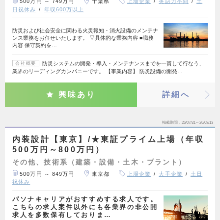
500万円 ～ 749万円
千葉県
上場企業
英語力不問
土
日祝休み
年収600万以上
防災および社会安全に関わる火災報知・消火設備のメンテナ
ンス業務をお任せいたします。 ▽具体的な業務内容 ■職務
内容 保守契約を…
防災システムの開発・導入・メンテナンスまでを一貫して行なう、
会社概要
業界のリーディングカンパニーです。 【事業内容】 防災設備の開発…
興味あり
詳細へ
掲載期間
26/07/31～26/08/13
内装設計【東京】/★東証プライム上場（年収
500万円～800万円）
その他、技術系（建築・設備・土木・プラント）
500万円 ～ 849万円
東京都
上場企業
大手企業
土日
祝休み
パソナキャリアがおすすめする求人です。
こちらの求人案件以外にも各業界の非公開
求人を多数保有しておりま…