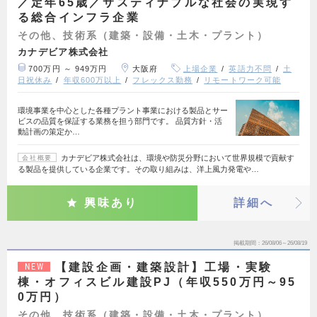
／定年65歳／サスティナブルな社会の実現す
る総合インフラ企業
その他、技術系（建築・設備・土木・プラント）
カナデビア株式会社
700万円 ～ 949万円
大阪府
上場企業
英語力不問
土
日祝休み
年収600万以上
フレックス勤務
リモートワーク可能
環境事業を中心とした各種プラント事業における製品とサー
ビスの品質を保証する業務を担う部門です。 品質方針・活
動計画の策定か…
カナデビア株式会社は、環境や防災分野において世界規模で貢献す
会社概要
る製品を提供している企業です。その取り組みは、洋上風力発電や…
興味あり
詳細へ
掲載期間
26/08/06～26/08/19
【建設企画・建築設計】工場・実験
NEW
棟・オフィスビル建設PJ（年収550万円～95
0万円）
その他、技術系（建築・設備・土木・プラント）