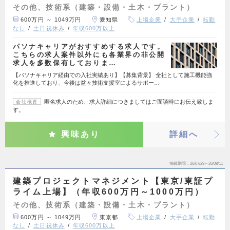
その他、技術系（建築・設備・土木・プラント）
600万円 ～ 1049万円
愛知県
上場企業
大手企業
転勤
なし
土日祝休み
年収600万以上
パソナキャリアがおすすめする求人です。
こちらの求人案件以外にも各業界の非公開
求人を多数保有しておりま…
【パソナキャリア経由での入社実績あり】【募集背景】 全社として施工機能強
化を推進しており、今後は益々技術支援室によるサポー…
匿名求人のため、求人詳細につきましてはご面談時にお伝え致しま
会社概要
す。
興味あり
詳細へ
掲載期間
26/07/29～26/08/11
建築プロジェクトマネジメント【東京/東証プ
ライム上場】（年収600万円～1000万円）
その他、技術系（建築・設備・土木・プラント）
600万円 ～ 1049万円
東京都
上場企業
大手企業
転勤
なし
土日祝休み
年収600万以上