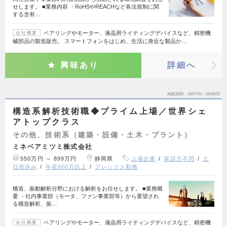
せします。 ■業務内容 ・RoHSやREACHなど各法規制に関
する含有…
ベアリングやモーター、液晶用ライティングデバイスなど、精密機
会社概要
械部品の製造販売。 スマートフォンをはじめ、生活に身近な製品か…
興味あり
詳細へ
掲載期間
26/07/31～26/08/20
構造系解析技術職◆プライム上場／世界シェ
アトップクラス
その他、技術系（建築・設備・土木・プラント）
ミネベアミツミ株式会社
550万円 ～ 899万円
静岡県
上場企業
英語力不問
土
日祝休み
年収600万以上
フレックス勤務
構造、振動解析分野における解析をお任せします。 ■業務概
要 ・社内事業部（モータ、ファン事業部等）から要望され
る構造解析、振…
ベアリングやモーター、液晶用ライティングデバイスなど、精密機
会社概要