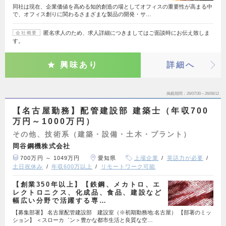
同社は現在、企業価値を高める知的創造の場としてオフィスの重要性が高まる中
で、オフィス創りに関わるさまざまな製品の開発・サ…
匿名求人のため、求人詳細につきましてはご面談時にお伝え致しま
会社概要
す。
興味あり
詳細へ
掲載期間
26/07/30～26/08/12
【名古屋勤務】配管建設部 建築士（年収700
万円～1000万円）
その他、技術系（建築・設備・土木・プラント）
岡谷鋼機株式会社
700万円 ～ 1049万円
愛知県
上場企業
英語力が必要
土日祝休み
年収600万以上
リモートワーク可能
【創業350年以上】【鉄鋼、メカトロ、エ
レクトロニクス、化成品、食品、建設など
幅広い分野で活躍する専…
【募集部署】 名古屋配管建設部 建設室（※初期勤務地:名古屋） 【部署のミッ
ション】 ＜スローカ゛ン＞豊かな都市生活と良質な空…