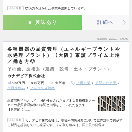
技術力を活かした事業を展開しています。
会社概要
興味あり
詳細へ
掲載期間
26/08/07～26/08/20
各種機器の品質管理（エネルギープラントや
水処理プラント）【大阪】東証プライム上場
／働き方◎
その他、技術系（建築・設備・土木・プラント）
カナデビア株式会社
500万円 ～ 949万円
大阪府
上場企業
英語力が必要
土日祝休み
フレックス勤務
品質管理担当として、国内外を含むさまざまな各種機器メー
カーの品質管理体制の確認と指導をしていただきます。
【具体的には…】…
カナデビア株式会社は、環境や防災分野において世界規模で貢献す
会社概要
る製品を提供している企業です。その取り組みは、洋上風力発電や…