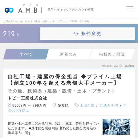
若手ハイキャリアのスカウト転職
上場企業のその他、技術系（建築・設備・土木・プラント）の転職・求人情報
219
条件変更
件
すべて
新着のみ
掲載終了間近
掲載期間
26/07/31～26/08/20
自社工場・建屋の保全担当 ◆プライム上場
【創立100年を超える老舗大手メーカー】
その他、技術系（建築・設備・土木・プラント）
トピー工業株式会社
550万円 ～ 799万円
愛知県
上場企業
英語力不問
年
収600万以上
建築や土木工事に関わる計画、設計、施工、管理を行ってい
ただきます。 ■具体的な業務内容 老朽化した部分の修繕や
建屋導入に関す…