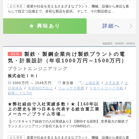
産業や社会を支えるさまざまなプラント、機械、設備から身近な暮
会社概要
らしで役立つ設備まで、多彩な製品を提供。 そして、その製品群は…
興味あり
詳細へ
掲載期間
26/08/05～26/08/18
製鉄・製鋼企業向け製鉄プラントの電
NEW
気・計装設計（年収1000万円～1500万円）
プラントエンジニアリング
株式会社ＩＨＩ
1000万円 ～ 1549万円
東京都
上場企業
大手企業
土
日祝休み
年収600万以上
フレックス勤務
リモートワーク可能
副業してもOK
★弊社経由で入社実績多数！★【160年以
上の歴史を持つ日本を代表する総合重工業
メーカー／プライム市場…
【パソナキャリア経由での入社実績あり】【期待する役割】 世界最大の製鉄プ
ラントエンジニアリング会社であるドイツのSMS社の…
産業や社会を支えるさまざまなプラント、機械、設備から身近な暮
会社概要