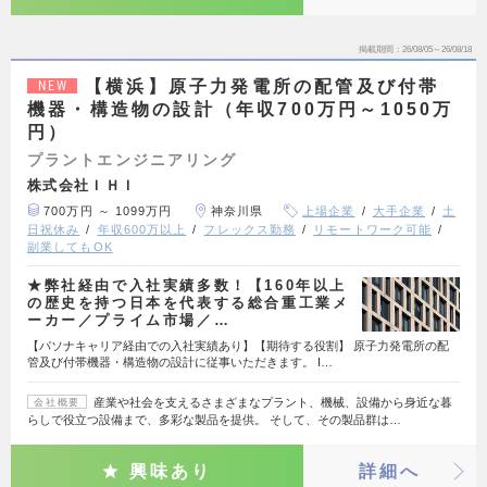
掲載期間
26/08/05～26/08/18
【横浜】原子力発電所の配管及び付帯
NEW
機器・構造物の設計（年収700万円～1050万
円）
プラントエンジニアリング
株式会社ＩＨＩ
700万円 ～ 1099万円
神奈川県
上場企業
大手企業
土
日祝休み
年収600万以上
フレックス勤務
リモートワーク可能
副業してもOK
★弊社経由で入社実績多数！【160年以上
の歴史を持つ日本を代表する総合重工業メ
ーカー／プライム市場／…
【パソナキャリア経由での入社実績あり】【期待する役割】 原子力発電所の配
管及び付帯機器・構造物の設計に従事いただきます。 I…
産業や社会を支えるさまざまなプラント、機械、設備から身近な暮
会社概要
らしで役立つ設備まで、多彩な製品を提供。 そして、その製品群は…
興味あり
詳細へ