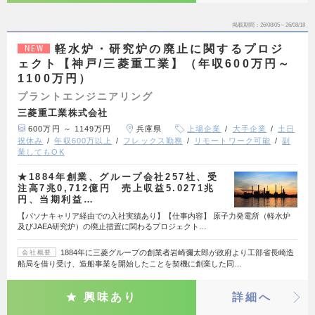
掲載期間
26/08/05～26/08/18
軽水炉・研究炉の廃止に関するプロジ
NEW
ェクト【神戸/三菱重工業】（年収600万円～
1100万円）
プラントエンジニアリング
三菱重工業株式会社
600万円 ～ 1149万円
兵庫県
上場企業
大手企業
土日
祝休み
年収600万以上
フレックス勤務
リモートワーク可能
副
業してもOK
★1884年創業、グループ会社257社、受
注高7兆0,712億円 売上収益5.0271兆
円、当期利益…
【パソナキャリア経由での入社実績あり】【仕事内容】 原子力発電所（軽水炉
及びJAEA研究炉）の廃止措置に関わるプロジェクト…
1884年に三菱グループの創業者岩崎彌太郎が政府より工部省長崎造
会社概要
船局を借り受け、造船事業を開始したことを契機に創業した同…
興味あり
詳細へ