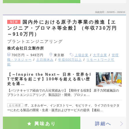
掲載期間
26/08/05～26/08/18
国内外における原子力事業の推進【エ
NEW
ンジニア・プロマネ等全般】（年収730万円
～910万円）
プラントエンジニアリング
株式会社日立製作所
700万円 ～ 949万円
東京都
上場企業
大手企業
管理
職・マネジャー
土日祝休み
年収600万以上
リモートワーク可
能
【～Inspire the Next～ 日本・世界をI
Tで変革を起こす】100年を超える長い歴
史を通…
【パソナキャリア経由での入社実績あり】【期待する役割】 原子力関連施設の
プラントエンジニアリング、製品設計・開発、プロジェ…
IT、エネルギー、インダストリー、モビリティ、ライフの５セクタ
会社概要
ーにわたる製品の開発・生産・販売およびサービスの提供 【連結…
興味あり
詳細へ