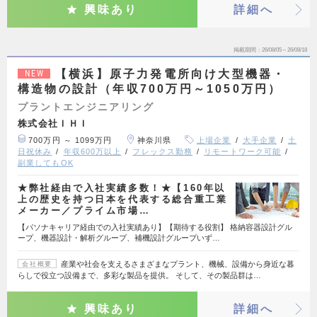
興味あり
詳細へ
掲載期間
26/08/05～26/08/18
【横浜】原子力発電所向け大型機器・
NEW
構造物の設計（年収700万円～1050万円）
プラントエンジニアリング
株式会社ＩＨＩ
700万円 ～ 1099万円
神奈川県
上場企業
大手企業
土
日祝休み
年収600万以上
フレックス勤務
リモートワーク可能
副業してもOK
★弊社経由で入社実績多数！★【160年以
上の歴史を持つ日本を代表する総合重工業
メーカー／プライム市場…
【パソナキャリア経由での入社実績あり】【期待する役割】 格納容器設計グル
ープ、機器設計・解析グループ、補機設計グループいず…
産業や社会を支えるさまざまなプラント、機械、設備から身近な暮
会社概要
らしで役立つ設備まで、多彩な製品を提供。 そして、その製品群は…
興味あり
詳細へ