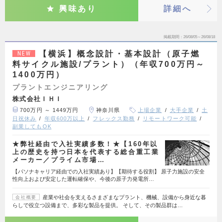
興味あり
詳細へ
掲載期間
26/08/05～26/08/18
【横浜】概念設計・基本設計（原子燃
NEW
料サイクル施設/プラント）（年収700万円～
1400万円）
プラントエンジニアリング
株式会社ＩＨＩ
700万円 ～ 1449万円
神奈川県
上場企業
大手企業
土
日祝休み
年収600万以上
フレックス勤務
リモートワーク可能
副業してもOK
★弊社経由で入社実績多数！★【160年以
上の歴史を持つ日本を代表する総合重工業
メーカー／プライム市場…
【パソナキャリア経由での入社実績あり】【期待する役割】 原子力施設の安全
性向上および安定した運転確保や、今後の原子力発電所…
産業や社会を支えるさまざまなプラント、機械、設備から身近な暮
会社概要
らしで役立つ設備まで、多彩な製品を提供。 そして、その製品群は…