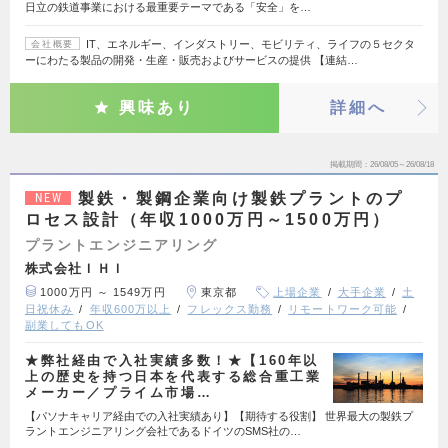
日立の鉄道事業における最重要テーマである「安全」を…
IT、エネルギー、インダストリー、モビリティ、ライフの５セクタ
会社概要
ーにわたる製品の開発・生産・販売およびサービスの提供 【連結…
興味あり
詳細へ
掲載期間
26/08/05～26/08/18
製鉄・製鋼企業向け製鉄プラントのプ
NEW
ロセス設計（年収1000万円～1500万円）
プラントエンジニアリング
株式会社ＩＨＩ
1000万円 ～ 1549万円
東京都
上場企業
大手企業
土
日祝休み
年収600万以上
フレックス勤務
リモートワーク可能
副業してもOK
★弊社経由で入社実績多数！★【160年以
上の歴史を持つ日本を代表する総合重工業
メーカー／プライム市場…
【パソナキャリア経由での入社実績あり】【期待する役割】 世界最大の製鉄プ
ラントエンジニアリング会社であるドイツのSMS社の…