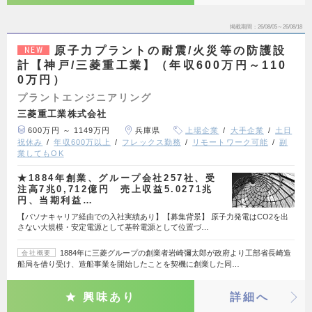
掲載期間
26/08/05～26/08/18
原子力プラントの耐震/火災等の防護設
NEW
計【神戸/三菱重工業】（年収600万円～110
0万円）
プラントエンジニアリング
三菱重工業株式会社
600万円 ～ 1149万円
兵庫県
上場企業
大手企業
土日
祝休み
年収600万以上
フレックス勤務
リモートワーク可能
副
業してもOK
★1884年創業、グループ会社257社、受
注高7兆0,712億円 売上収益5.0271兆
円、当期利益…
【パソナキャリア経由での入社実績あり】【募集背景】 原子力発電はCO2を出
さない大規模・安定電源として基幹電源として位置づ…
1884年に三菱グループの創業者岩崎彌太郎が政府より工部省長崎造
会社概要
船局を借り受け、造船事業を開始したことを契機に創業した同…
興味あり
詳細へ