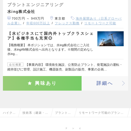
プラントエンジニアリング
水ing株式会社
700万円 ～ 949万円
東京都
海外展開あり（日系グローバ
ル企業）
年収600万以上
フレックス勤務
リモートワーク可能
【水ビジネスにて国内外トップクラスシェ
ア】各種手当も充実◎
【職務概要】 本ポジションでは、水ing株式会社にご入社
後、水ingAM株式会社へ出向となります。※期間の定めなし
水ing…
【事業内容】 環境衛生施設、公害防止プラント、発電施設の運転・
会社概要
維持並びに管理、設計施工、機器販売、副製品の販売、事業の企画…
興味あり
詳細へ
ハイクラ
技術系（建築・設
プラントエ
リモートワーク可能のプラント
ス求人T
備・土木・プラン
ンジニアリ
エンジニアリングの転職・求人