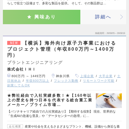
らしで役立つ設備まで、多彩な製品を提供。 そして、その製品群は…
興味あり
詳細へ
掲載期間
26/08/05～26/08/18
【横浜】海外向け原子力事業における
NEW
プロジェクト管理（年収800万円～1400万
円）
プラントエンジニアリング
株式会社ＩＨＩ
800万円 ～ 1449万円
神奈川県
上場企業
大手企業
土
日祝休み
年収600万以上
フレックス勤務
リモートワーク可能
副業してもOK
★弊社経由で入社実績多数！★【160年以
上の歴史を持つ日本を代表する総合重工業
メーカー／プライム市場…
【パソナキャリア経由での入社実績あり】【期待する役割】 現在、世界的な
「生成AIの急速な普及」や「データセンターの急増」に…
産業や社会を支えるさまざまなプラント、機械、設備から身近な暮
会社概要