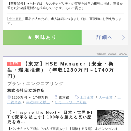
【募集背景】 ■当社では、サステナビリティの実現を経営の根幹に据え、事業を
通じた社会課題解決を推進しています。その一貫とし…
匿名求人のため、求人詳細につきましてはご面談時にお伝え致しま
会社概要
す。
興味あり
詳細へ
掲載期間
26/08/05～26/08/18
【東京】HSE Manager（安全・衛
NEW
生・環境推進）（年収1280万円～1740万
円）
プラントエンジニアリング
株式会社日立製作所
1250万円 ～ 1749万円
東京都
上場企業
大手企業
土
日祝休み
年収600万以上
リモートワーク可能
【～Inspire the Next～ 日本・世界をI
Tで変革を起こす】100年を超える長い歴
史を通…
【パソナキャリア経由での入社実績あり】【期待する役割】 本ポジションは、