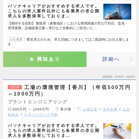
パソナキャリアがおすすめする求人です。
こちらの求人案件以外にも各業界の非公開
求人を多数保有しておりま…
【期待する役割】 製鉄所（倉敷地区）における環境関連の官公庁対応、監視・
管理業務、設備改善立案～実行など全般的にご担当いた…
匿名求人のため、求人詳細につきましてはご面談時にお伝え致しま
会社概要
す。
興味あり
詳細へ
掲載期間
26/08/06～26/08/19
工場の環境管理【香川】（年収500万円
NEW
～1000万円）
プラントエンジニアリング
500万円 ～ 1049万円
香川県
上場企業
大手企業
土日
祝休み
リモートワーク可能
パソナキャリアがおすすめする求人です。
こちらの求人案件以外にも各業界の非公開
求人を多数保有しておりま…