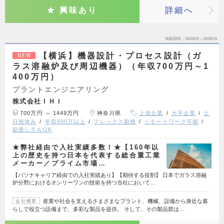
興味あり
詳細へ
掲載期間
26/08/05～26/08/18
【横浜】機器設計・プロセス設計（ガ
NEW
ラス溶融炉及び周辺機器）（年収700万円～1
400万円）
プラントエンジニアリング
株式会社ＩＨＩ
700万円 ～ 1449万円
神奈川県
上場企業
大手企業
土
日祝休み
年収600万以上
フレックス勤務
リモートワーク可能
副業してもOK
★弊社経由で入社実績多数！★【160年以
上の歴史を持つ日本を代表する総合重工業
メーカー／プライム市場…
【パソナキャリア経由での入社実績あり】【期待する役割】 日本でガラス溶融
炉分野におけるオンリーワンの技術を持つ当社において…
産業や社会を支えるさまざまなプラント、機械、設備から身近な暮
会社概要
らしで役立つ設備まで、多彩な製品を提供。 そして、その製品群は…