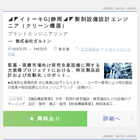
掲載期間
26/07/28～26/08/10
◢◤イトーキG|静岡◢◤製剤設備設計エンジ
ニア（クリーン機器）
プラントエンジニアリング
株式会社ダルトン
500万円 ～ 799万円
東京都
土日祝休み
リモートワーク
可能
医薬・医療市場向け研究生産設備に関する
大規模プロジェクトにおける、特注製品設
計および自動化（ロボット…
■具体的な業務内容 主な業務は以下となります。 ・ユーザー要求により特注製品
の提案や総合提案などのエンジニアリング ・設備のシ…
【施設機器事業】 大学・民間の研究施設・教育施設などの設備のプ
会社概要
ランニング、設計・製作・施工・販売 【粉体機械事業】 粉粒体加工…
興味あり
詳細へ
掲載期間
26/07/28～26/08/10