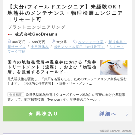
【大分/フィールドエンジニア】未経験OK！
地熱井のメンテナンス・物理検層エンジニア
｜リモート可
プラントエンジニアリング
株式会社GeoDreams
400万円 ～ 599万円
大分県
ベンチャー企業
新規事業・
新サービス
土日祝休み
ポテンシャル採用（未経験可）
リモート
ワーク可能
国内の地熱発電所や温泉井における「坑井
トリートメント（浚渫）」および「物理検
層」を担当するフィールド…
最先端技術を駆使し、「井戸を若返らせる」ためのエンジニアリング実務を遂行
します。 【具体的な仕事内容】 ・坑井トリートメント…
次世代型地熱発電【クローズドループ地熱】の実現に向けた基盤事
会社概要
業として、地下探査技術「Typhoon」や、地熱井のスケール…
興味あり
詳細へ
掲載期間
26/08/07～26/08/20