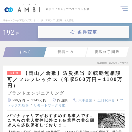
若手ハイキャリアのスカウト転職
リモートワーク可能のプラントエンジニアリングの転職・求人情報
192
条件変更
件
すべて
新着のみ
掲載終了間近
掲載期間
26/08/06～26/08/19
【岡山／倉敷】防災担当 ※転勤無相談
NEW
可／フルフレックス（年収500万円～1100万
円）
プラントエンジニアリング
500万円 ～ 1149万円
岡山県
大手企業
土日祝休み
フ
レックス勤務
リモートワーク可能
パソナキャリアがおすすめする求人です。
こちらの求人案件以外にも各業界の非公開
求人を多数保有しておりま…
【期待する役割】 製鉄所（倉敷地区）における防災関連の官公庁対応、災害予