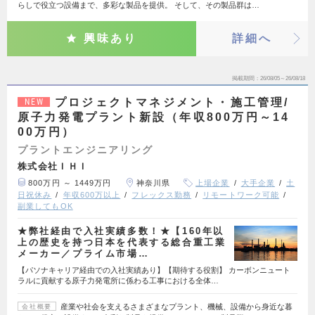
らしで役立つ設備まで、多彩な製品を提供。 そして、その製品群は…
興味あり
詳細へ
掲載期間
26/08/05～26/08/18
プロジェクトマネジメント・施工管理/
NEW
原子力発電プラント新設（年収800万円～14
00万円）
プラントエンジニアリング
株式会社ＩＨＩ
800万円 ～ 1449万円
神奈川県
上場企業
大手企業
土
日祝休み
年収600万以上
フレックス勤務
リモートワーク可能
副業してもOK
★弊社経由で入社実績多数！★【160年以
上の歴史を持つ日本を代表する総合重工業
メーカー／プライム市場…
【パソナキャリア経由での入社実績あり】【期待する役割】 カーボンニュート
ラルに貢献する原子力発電所に係わる工事における全体…
産業や社会を支えるさまざまなプラント、機械、設備から身近な暮
会社概要