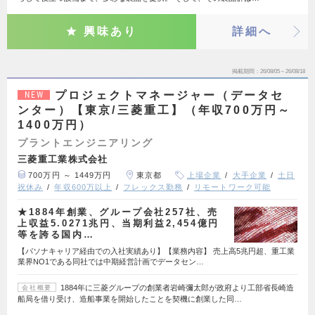
興味あり
詳細へ
掲載期間
26/08/05～26/08/18
プロジェクトマネージャー（データセ
NEW
ンター）【東京/三菱重工】（年収700万円～
1400万円）
プラントエンジニアリング
三菱重工業株式会社
700万円 ～ 1449万円
東京都
上場企業
大手企業
土日
祝休み
年収600万以上
フレックス勤務
リモートワーク可能
★1884年創業、グループ会社257社、売
上収益5.0271兆円、当期利益2,454億円
等を誇る国内…
【パソナキャリア経由での入社実績あり】【業務内容】 売上高5兆円超、重工業
業界NO1である同社では中期経営計画でデータセン…
1884年に三菱グループの創業者岩崎彌太郎が政府より工部省長崎造
会社概要
船局を借り受け、造船事業を開始したことを契機に創業した同…