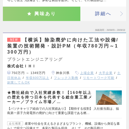
らしで役立つ設備まで、多彩な製品を提供。 そして、その製品群は…
興味あり
詳細へ
掲載期間
26/08/05～26/08/18
【横浜】除染廃炉に向けた工法や設備/
NEW
装置の技術開発・設計PM（年収780万円～1
300万円）
プラントエンジニアリング
株式会社ＩＨＩ
750万円 ～ 1349万円
神奈川県
上場企業
大手企業
土
日祝休み
年収600万以上
フレックス勤務
リモートワーク可能
副業してもOK
★弊社経由で入社実績多数！【160年以上
の歴史を持つ日本を代表する総合重工業メ
ーカー／プライム市場／…
【パソナキャリア経由での入社実績あり】【期待する役割】 入社後当面は、福
島第一原子力発電所の廃炉に向けて重要な課題である燃…
産業や社会を支えるさまざまなプラント、機械、設備から身近な暮
会社概要
らしで役立つ設備まで、多彩な製品を提供。 そして、その製品群は…