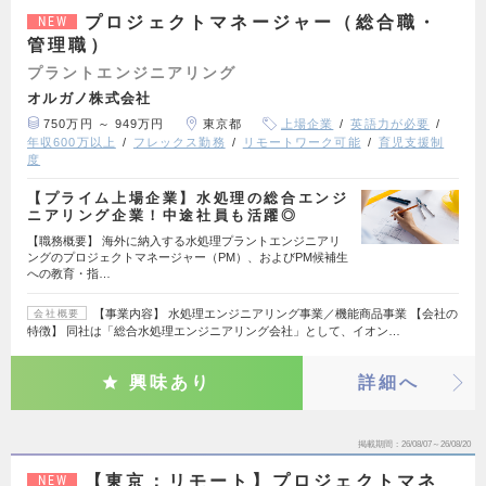
プロジェクトマネージャー（総合職・
NEW
管理職）
プラントエンジニアリング
オルガノ株式会社
750万円 ～ 949万円
東京都
上場企業
英語力が必要
年収600万以上
フレックス勤務
リモートワーク可能
育児支援制
度
【プライム上場企業】水処理の総合エンジ
ニアリング企業！中途社員も活躍◎
【職務概要】 海外に納入する水処理プラントエンジニアリ
ングのプロジェクトマネージャー（PM）、およびPM候補生
への教育・指…
【事業内容】 水処理エンジニアリング事業／機能商品事業 【会社の
会社概要
特徴】 同社は「総合水処理エンジニアリング会社」として、イオン…
興味あり
詳細へ
掲載期間
26/08/07～26/08/20
【東京：リモート】プロジェクトマネ
NEW