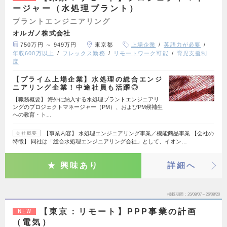
ージャー（水処理プラント）
プラントエンジニアリング
オルガノ株式会社
750万円 ～ 949万円
東京都
上場企業
英語力が必要
年収600万以上
フレックス勤務
リモートワーク可能
育児支援制
度
【プライム上場企業】水処理の総合エンジ
ニアリング企業！中途社員も活躍◎
【職務概要】 海外に納入する水処理プラントエンジニアリ
ングのプロジェクトマネージャー（PM）、およびPM候補生
への教育・ト…
【事業内容】 水処理エンジニアリング事業／機能商品事業 【会社の
会社概要
特徴】 同社は「総合水処理エンジニアリング会社」として、イオン…
興味あり
詳細へ
掲載期間
26/08/07～26/08/20
【東京：リモート】PPP事業の計画
NEW
（電気）