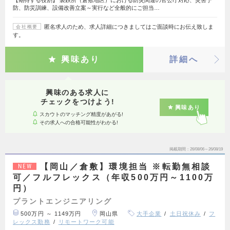
防、防災訓練、設備改善立案～実行など全般的にご担当…
匿名求人のため、求人詳細につきましてはご面談時にお伝え致しま
会社概要
す。
興味あり
詳細へ
興味のある求人に
チェックをつけよう!
興味あり
スカウトのマッチング精度があがる!
その求人への合格可能性がわかる!
掲載期間
26/08/06～26/08/19
【岡山／倉敷】環境担当 ※転勤無相談
NEW
可／フルフレックス（年収500万円～1100万
円）
プラントエンジニアリング
500万円 ～ 1149万円
岡山県
大手企業
土日祝休み
フ
レックス勤務
リモートワーク可能