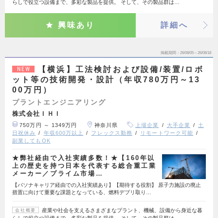
らしで役立つ設備まで、多彩な製品を提供。 そして、その製品群は…
興味あり
詳細へ
掲載期間
26/08/05～26/08/18
【横浜】工法検討および設備/装置/ロボ
NEW
ット等の技術開発・設計（年収780万円～13
00万円）
プラントエンジニアリング
株式会社ＩＨＩ
750万円 ～ 1349万円
神奈川県
上場企業
大手企業
土
日祝休み
年収600万以上
フレックス勤務
リモートワーク可能
副業してもOK
★弊社経由で入社実績多数！★【160年以
上の歴史を持つ日本を代表する総合重工業
メーカー／プライム市場…
【パソナキャリア経由での入社実績あり】【期待する役割】 原子力施設の廃止
措置に向けて重要な課題となっている、燃料デブリ取り…
産業や社会を支えるさまざまなプラント、機械、設備から身近な暮
会社概要