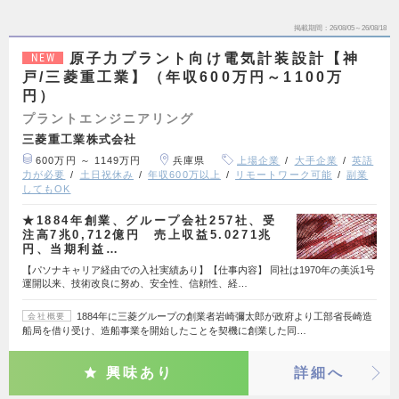
掲載期間
26/08/05～26/08/18
原子力プラント向け電気計装設計【神
NEW
戸/三菱重工業】（年収600万円～1100万
円）
プラントエンジニアリング
三菱重工業株式会社
600万円 ～ 1149万円
兵庫県
上場企業
大手企業
英語
力が必要
土日祝休み
年収600万以上
リモートワーク可能
副業
してもOK
★1884年創業、グループ会社257社、受
注高7兆0,712億円 売上収益5.0271兆
円、当期利益…
【パソナキャリア経由での入社実績あり】【仕事内容】 同社は1970年の美浜1号
運開以来、技術改良に努め、安全性、信頼性、経…
1884年に三菱グループの創業者岩崎彌太郎が政府より工部省長崎造
会社概要
船局を借り受け、造船事業を開始したことを契機に創業した同…
興味あり
詳細へ