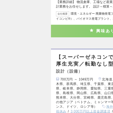
【業務詳細】 物流倉庫、工場など産
計業務をお任せします。 設計～積算
環境・エネルギー 廃棄物発電
会社概要
イコンビ®）、バイオマス発電プラント、
興味あ
【スーパーゼネコンで
厚生充実／転勤なし
設計（設備）
700万円 ～ 1049万円
北海道
木県、群馬県、埼玉県、千葉県、東
県、岐阜県、静岡県、愛知県、三重
県、島根県、岡山県、広島県、山口
熊本県、大分県、宮崎県、鹿児島県
の他アジア（ベトナム、ミャンマー
ンス、ドイツ、ロシア等）
海
祝休み
3,000万円以上資金調達済