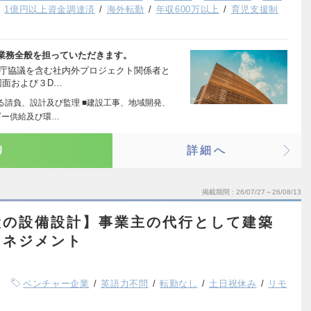
1億円以上資金調達済
海外転勤
年収600万以上
育児支援制
業務全般を担っていただきます。
官庁協議を含む社内外プロジェクト関係者と
図面および３D…
る請負、設計及び監理 ■建設工事、地域開発、
ギー供給及び環…
り
詳細へ
掲載期間
26/07/27～26/08/13
設の設備設計】事業主の代行として建築
マネジメント
ベンチャー企業
英語力不問
転勤なし
土日祝休み
リモ