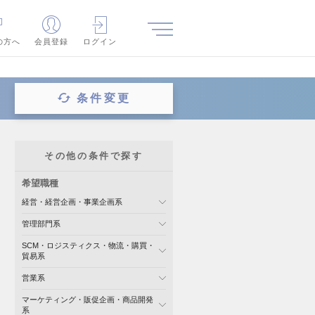
の方へ
会員登録
ログイン
条件変更
その他の条件で探す
希望職種
経営・経営企画・事業企画系
管理部門系
SCM・ロジスティクス・物流・購買・
貿易系
営業系
マーケティング・販促企画・商品開発
系