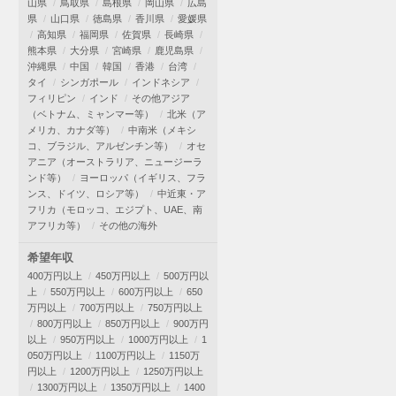
山県
鳥取県
島根県
岡山県
広島
県
山口県
徳島県
香川県
愛媛県
高知県
福岡県
佐賀県
長崎県
熊本県
大分県
宮崎県
鹿児島県
沖縄県
中国
韓国
香港
台湾
タイ
シンガポール
インドネシア
フィリピン
インド
その他アジア
（ベトナム、ミャンマー等）
北米（ア
メリカ、カナダ等）
中南米（メキシ
コ、ブラジル、アルゼンチン等）
オセ
アニア（オーストラリア、ニュージーラ
ンド等）
ヨーロッパ（イギリス、フラ
ンス、ドイツ、ロシア等）
中近東・ア
フリカ（モロッコ、エジプト、UAE、南
アフリカ等）
その他の海外
希望年収
400万円以上
450万円以上
500万円以
上
550万円以上
600万円以上
650
万円以上
700万円以上
750万円以上
800万円以上
850万円以上
900万円
以上
950万円以上
1000万円以上
1
050万円以上
1100万円以上
1150万
円以上
1200万円以上
1250万円以上
1300万円以上
1350万円以上
1400