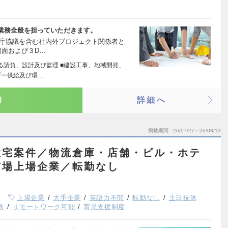
業務全般を担っていただきます。
官庁協議を含む社内外プロジェクト関係者と
図面および３D…
る請負、設計及び監理 ■建設工事、地域開発、
ギー供給及び環…
り
詳細へ
掲載期間
26/07/27～26/08/13
住宅案件／物流倉庫・店舗・ビル・ホテ
市場上場企業／転勤なし
上場企業
大手企業
英語力不問
転勤なし
土日祝休
務
リモートワーク可能
育児支援制度