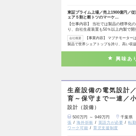
東証プライム上場／売上1900億円／
ェア５割と断トツのマーケ…
【仕事内容】 当社では製品の標準化
り、自社生産装置も50％以上内製で開
【事業内容】 マブチモーター
会社概要
製品で世界シェアトップを誇り、高い収
興味あ
生産設備の電気設計
育～保守まで一連／
設計（設備）
500万円 ～ 949万円
千葉県
張
海外折衝
英語力が必要
転
ワーク可能
育児支援制度