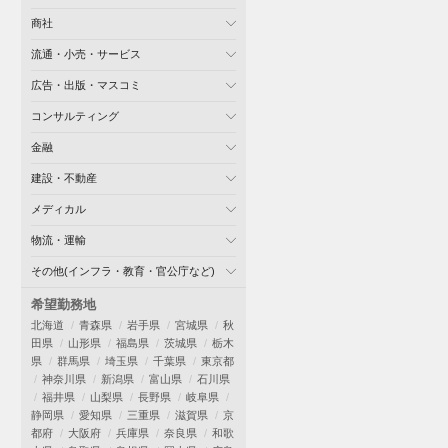
商社
流通・小売・サービス
広告・出版・マスコミ
コンサルティング
金融
建設・不動産
メディカル
物流・運輸
その他(インフラ・教育・官公庁など)
希望勤務地
北海道
青森県
岩手県
宮城県
秋
田県
山形県
福島県
茨城県
栃木
県
群馬県
埼玉県
千葉県
東京都
神奈川県
新潟県
富山県
石川県
福井県
山梨県
長野県
岐阜県
静岡県
愛知県
三重県
滋賀県
京
都府
大阪府
兵庫県
奈良県
和歌