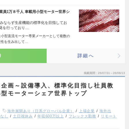
従業員1万８千人 車載用小型モーター世界シ
のみならず生産機能の標準化を目指してお
発を行っており…
は小型直流モーター専業メーカーとして複数の
益性を生み出して…
り
詳細へ
掲載期間
26/07/31～26/08/13
／企画～設備導入、標準化目指し社員教
小型モーターシェア世界トップ
海外展開あり（日系グローバル企業）
上場企業
海外出
勤なし
土日祝休み
年収600万以上
フレックス勤務
リモート