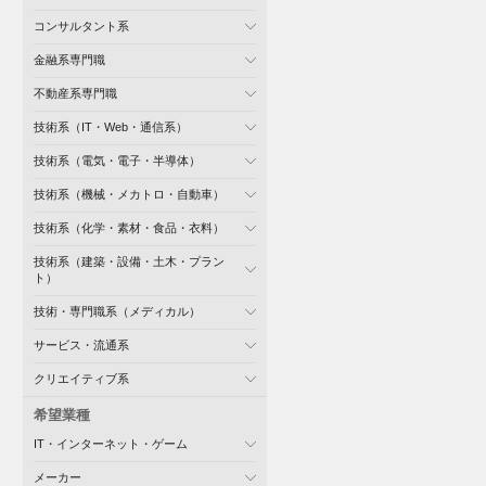
コンサルタント系
金融系専門職
不動産系専門職
技術系（IT・Web・通信系）
技術系（電気・電子・半導体）
技術系（機械・メカトロ・自動車）
技術系（化学・素材・食品・衣料）
技術系（建築・設備・土木・プラン
ト）
技術・専門職系（メディカル）
サービス・流通系
クリエイティブ系
希望業種
IT・インターネット・ゲーム
メーカー