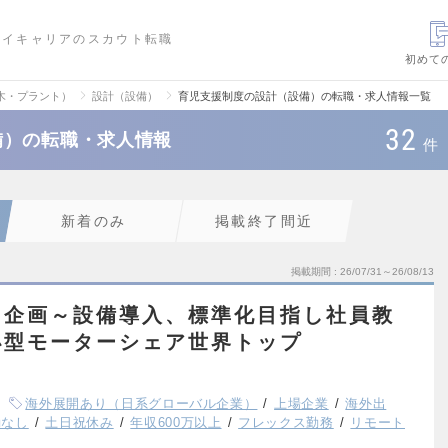
ハイキャリアのスカウト転職
初めて
木・プラント）
設計（設備）
育児支援制度の設計（設備）の転職・求人情報一覧
32
備）の転職・求人情報
件
新着のみ
掲載終了間近
掲載期間
26/07/31～26/08/13
／企画～設備導入、標準化目指し社員教
小型モーターシェア世界トップ
海外展開あり（日系グローバル企業）
上場企業
海外出
勤なし
土日祝休み
年収600万以上
フレックス勤務
リモート