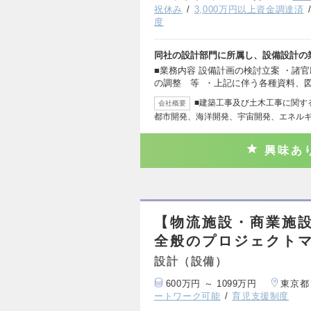
祝休み
3,000万円以上資金調達済
度
同社の設計部門に所属し、設備設計の
■業務内容 設備計画の検討立案 ・諸
の調整 等 ・上記に伴う各種資料、
■建築工事及び土木工事に関す
会社概要
都市開発、海洋開発、宇宙開発、エネル
興味あ
【物流施設・商業施
全般のプロジェクト
設計（設備）
600万円 ～ 1099万円
東京都
ートワーク可能
育児支援制度