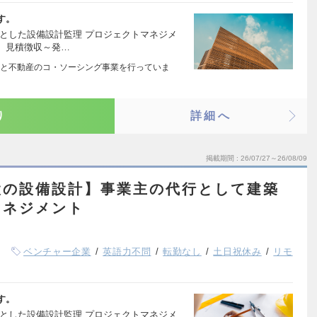
す。
とした設備設計監理 プロジェクトマネジメ
、見積徴収～発…
と不動産のコ・ソーシング事業を行っていま
り
詳細へ
掲載期間
26/07/27～26/08/09
設の設備設計】事業主の代行として建築
マネジメント
ベンチャー企業
英語力不問
転勤なし
土日祝休み
リモ
す。
とした設備設計監理 プロジェクトマネジメ