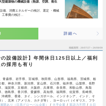
大型建築物の機械設備（熱源、空調、衛生
設備、消費エネルギーの検討、選定 ・機械
、工事費の検討…
り
詳細へ
掲載期間
26/07/27～26/08/09
の設備設計】年間休日125日以上／福利
型の採用も有り
、青森県、岩手県、宮城県、秋田県、山形県、福島県、茨城県、栃
京都、神奈川県、新潟県、富山県、石川県、福井県、山梨県、長野
県、滋賀県、京都府、大阪府、兵庫県、奈良県、和歌山県、鳥取
県、徳島県、香川県、愛媛県、高知県、福岡県、佐賀県、長崎県、
、沖縄県、香港、タイ、シンガポール、インドネシア、インド、そ
等）、北米（アメリカ、カナダ等）、ヨーロッパ（イギリス、フラ
外展開あり（日系グローバル企業）
大手企業
英語力不問
土日