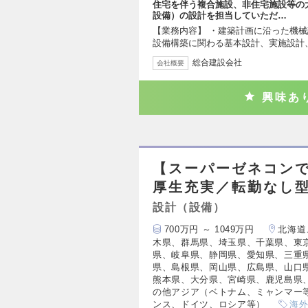
住宅を伴う複合施設、非住宅施設等の
設備）の設計を担当していただ…
【業務内容】 ・建築計画に沿った機械
設備構築に関わる基本設計、実施設計
総合建設会社
会社概要
興味あ
【スーパーゼネコンで
厚生充実／転勤なし
設計（設備）
700万円 ～ 1049万円
北海道
木県、群馬県、埼玉県、千葉県、東
県、岐阜県、静岡県、愛知県、三重
県、島根県、岡山県、広島県、山口
熊本県、大分県、宮崎県、鹿児島県
の他アジア（ベトナム、ミャンマー
ンス、ドイツ、ロシア等）
海