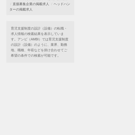
直接募集企業の掲載求人
ヘッドハン
ターの掲載求人
育児支援制度の設計（設備）の転職・
求人情報の検索結果を表示していま
す。アンビ（AMBI）では育児支援制度
の設計（設備）のように、業界、勤務
地、職種、年収などを掛け合わせてご
希望の条件での検索が可能です。