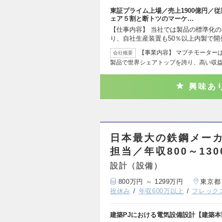
東証プライム上場／売上1900億円／
ェア５割と断トツのマーケ…
【仕事内容】 当社では製品の標準化
り、自社生産装置も50％以上内製で開
【事業内容】 マブチモーター
会社概要
製品で世界シェアトップを誇り、高い収
興味あ
日本最大の鉄鋼メーカ
担当／年収800～130
設計（設備）
800万円 ～ 1299万円
東京都
祝休み
年収600万以上
フレック
建築PJにおける電気設備設計【建築本