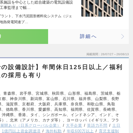
業系施設を中心とした総合建築の電気設備設
～工事監理まで幅…
プラント、下水汚泥固形燃料化システム（ジェ
地熱発電関連プ…
り
詳細へ
掲載期間
26/07/27～26/08/13
の設備設計】年間休日125日以上／福利
型の採用も有り
、青森県、岩手県、宮城県、秋田県、山形県、福島県、茨城県、栃
京都、神奈川県、新潟県、富山県、石川県、福井県、山梨県、長野
県、滋賀県、京都府、大阪府、兵庫県、奈良県、和歌山県、鳥取
県、徳島県、香川県、愛媛県、高知県、福岡県、佐賀県、長崎県、
、沖縄県、香港、タイ、シンガポール、インドネシア、インド、そ
等）、北米（アメリカ、カナダ等）、ヨーロッパ（イギリス、フラ
外展開あり（日系グローバル企業）
大手企業
英語力不問
土日
1億円以上資金調達済
海外転勤
年収600万以上
育児支援制