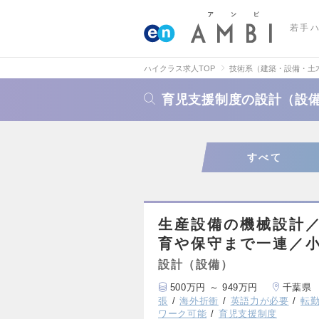
若手
ハイクラス求人TOP
技術系（建築・設備・土
育児支援制度の設計（設
すべて
生産設備の機械設計
育や保守まで一連／
設計（設備）
500万円 ～ 949万円
千葉県
張
海外折衝
英語力が必要
転
ワーク可能
育児支援制度