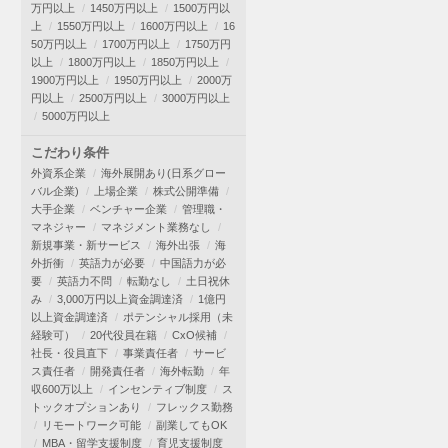
万円以上
1450万円以上
1500万円以
上
1550万円以上
1600万円以上
16
50万円以上
1700万円以上
1750万円
以上
1800万円以上
1850万円以上
1900万円以上
1950万円以上
2000万
円以上
2500万円以上
3000万円以上
5000万円以上
こだわり条件
外資系企業
海外展開あり(日系グロー
バル企業)
上場企業
株式公開準備
大手企業
ベンチャー企業
管理職・
マネジャー
マネジメント業務なし
新規事業・新サービス
海外出張
海
外折衝
英語力が必要
中国語力が必
要
英語力不問
転勤なし
土日祝休
み
3,000万円以上資金調達済
1億円
以上資金調達済
ポテンシャル採用（未
経験可）
20代役員在籍
CxO候補
社長・役員直下
事業責任者
サービ
ス責任者
開発責任者
海外転勤
年
収600万以上
インセンティブ制度
ス
トックオプションあり
フレックス勤務
リモートワーク可能
副業してもOK
MBA・留学支援制度
育児支援制度