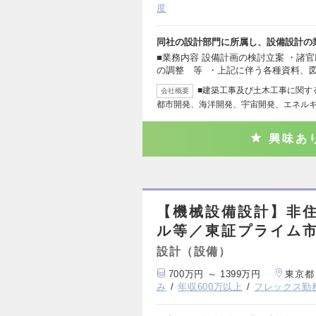
度
同社の設計部門に所属し、設備設計の
■業務内容 設備計画の検討立案 ・諸
の調整 等 ・上記に伴う各種資料、
■建築工事及び土木工事に関す
会社概要
都市開発、海洋開発、宇宙開発、エネル
興味あ
【機械設備設計】非
ル等／東証プライム
設計（設備）
700万円 ～ 1399万円
東京都
み
年収600万以上
フレックス勤