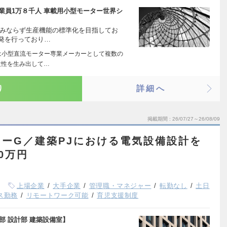
従業員1万８千人 車載用小型モーター世界シ
のみならず生産機能の標準化を目指してお
発を行っており…
は小型直流モーター専業メーカーとして複数の
益性を生み出して…
り
詳細へ
掲載期間
26/07/27～26/08/09
ーG／建築PJにおける電気設備設計を
0万円
上場企業
大手企業
管理職・マネジャー
転勤なし
土日
ス勤務
リモートワーク可能
育児支援制度
部 設計部 建築設備室】