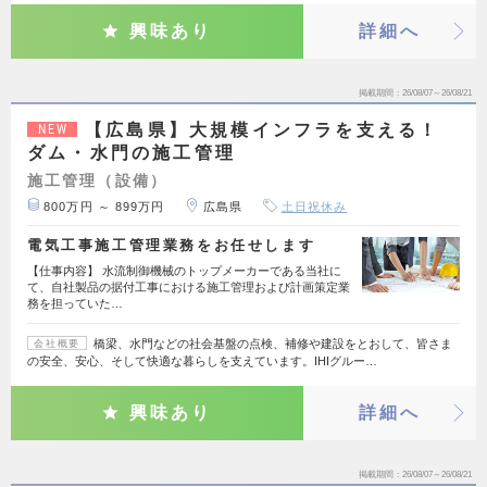
興味あり
詳細へ
掲載期間
26/08/07～26/08/21
【広島県】大規模インフラを支える！
NEW
ダム・水門の施工管理
施工管理（設備）
800万円 ～ 899万円
広島県
土日祝休み
電気工事施工管理業務をお任せします
【仕事内容】 水流制御機械のトップメーカーである当社に
て、自社製品の据付工事における施工管理および計画策定業
務を担っていた…
橋梁、水門などの社会基盤の点検、補修や建設をとおして、皆さま
会社概要
の安全、安心、そして快適な暮らしを支えています。IHIグルー…
興味あり
詳細へ
掲載期間
26/08/07～26/08/21