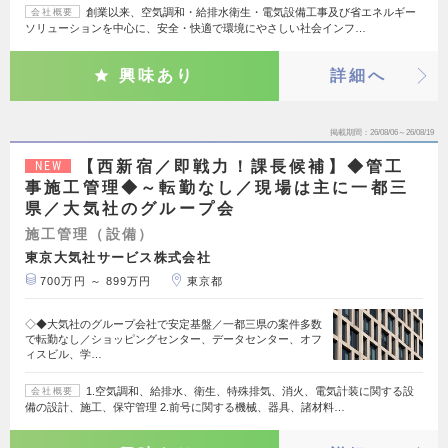
創業以来、空気調和・給排水衛生・電気設備工事及び省エネルギー
会社概要
ソリューションを中心に、安全・快適で環境にやさしい社会インフ…
興味あり
詳細へ
掲載期間
26/08/06～26/08/19
【西新宿／即戦力！課長候補】◆管工
NEW
事施工管理◆～転勤なし／現場は主に一都三
県／大気社のグループ会
施工管理（設備）
東京大気社サービス株式会社
700万円 ～ 899万円
東京都
◇◆大気社のグループ会社で安定基盤／一都三県の案件多数
で転勤なし／ショッピングセンター、データセンター、オフ
ィスビル、学…
1.空気調和、給排水、衛生、特殊排気、消火、電気計装に関する設
会社概要
備の設計、施工、保守管理 2.前号に関する機械、器具、諸材料…