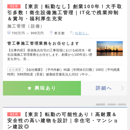
【東京｜転勤なし】創業100年！大手取
NEW
引多数！衛生設備施工管理｜IT化で残業抑制
＆賞与・福利厚生充実
施工管理（設備）
700万円 ～ 999万円
東京都
転勤なし
管工事施工管理業務をお任せします
【仕事内容】 新築集合住宅の工事現場における給排水・衛
生設備施工管理業務をお任せします。創業から100年近い歴
史を持ち、長…
【会社概要】［平均年齢］46歳［年間休日日数］108日［平均残業
会社概要
時間］30時間程度［受賞］健康経営優良法人2022（中小…
興味あり
詳細へ
掲載期間
26/08/06～26/08/19
【東京】転勤の可能性あり！高耐震＆
NEW
安全性の高い建物を設計｜非住宅・マンショ
ン建設◎