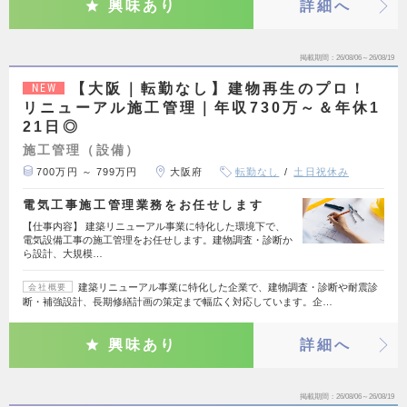
興味あり
詳細へ
掲載期間
26/08/06～26/08/19
【大阪｜転勤なし】建物再生のプロ！
NEW
リニューアル施工管理｜年収730万～＆年休1
21日◎
施工管理（設備）
700万円 ～ 799万円
大阪府
転勤なし
土日祝休み
電気工事施工管理業務をお任せします
【仕事内容】 建築リニューアル事業に特化した環境下で、
電気設備工事の施工管理をお任せします。建物調査・診断か
ら設計、大規模…
建築リニューアル事業に特化した企業で、建物調査・診断や耐震診
会社概要
断・補強設計、長期修繕計画の策定まで幅広く対応しています。企…
興味あり
詳細へ
掲載期間
26/08/06～26/08/19