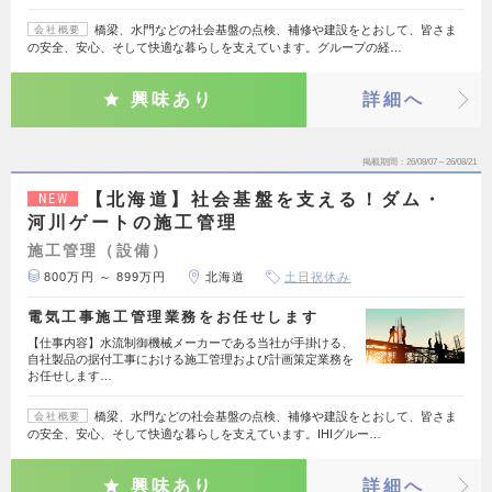
橋梁、水門などの社会基盤の点検、補修や建設をとおして、皆さま
会社概要
の安全、安心、そして快適な暮らしを支えています。グループの経…
興味あり
詳細へ
掲載期間
26/08/07～26/08/21
【北海道】社会基盤を支える！ダム・
NEW
河川ゲートの施工管理
施工管理（設備）
800万円 ～ 899万円
北海道
土日祝休み
電気工事施工管理業務をお任せします
【仕事内容】水流制御機械メーカーである当社が手掛ける、
自社製品の据付工事における施工管理および計画策定業務を
お任せします…
橋梁、水門などの社会基盤の点検、補修や建設をとおして、皆さま
会社概要
の安全、安心、そして快適な暮らしを支えています。IHIグルー…
興味あり
詳細へ