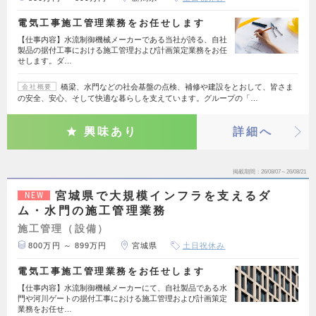
電気工事施工管理業務をお任せします
【仕事内容】水流制御機械メーカーである当社が誇る、自社
製品の据付工事における施工管理および計画策定業務をお任
せします。ダ…
橋梁、水門などの社会基盤の点検、補修や建設をとおして、皆さま
会社概要
の安全、安心、そして快適な暮らしを支えています。グループの「…
興味あり
詳細へ
掲載期間
26/08/07～26/08/21
宮城県で大規模インフラを支えるダ
NEW
ム・水門の施工管理業務
施工管理（設備）
800万円 ～ 899万円
宮城県
土日祝休み
電気工事施工管理業務をお任せします
【仕事内容】水流制御機械メーカーにて、自社製品である水
門や河川ゲートの据付工事における施工管理および計画策定
業務をお任せ…