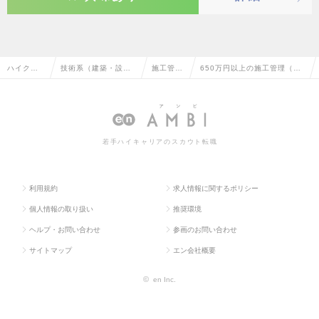
ハイクラ
技術系（建築・設
施工管理
650万円以上の施工管理（設
ス求人TO
備・土木・プラン
（設備）
備）の転職・求人情報一覧
P
ト）
若手ハイキャリアのスカウト転職
利用規約
求人情報に関するポリシー
個人情報の取り扱い
推奨環境
ヘルプ・お問い合わせ
参画のお問い合わせ
サイトマップ
エン会社概要
©
en Inc.