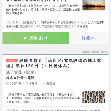
【仕事内容】設計本部 設備グループにて、設備設計業務全
般をお任せします。給排水・電気・空調など、建築物の快適
性や機能を左…
【会社紹介】 関西を中心に非住宅建築やマンションなどの建設事
会社概要
業を手掛ける企業です。エリア担当者が現地で独自にデータを収集…
興味あり
詳細へ
掲載期間
26/08/06～26/08/19
経験者歓迎【品川区/電気設備の施工管
NEW
理】年休120日（土日祝休み）
施工管理（設備）
株式会社善一電設
700万円 ～ 749万円
東京都
【改修工事中心／電気設備の施工管理】 ・都心のオフィ
ス・商業施設・病院・大型複合施設など有名物件の改修工事
を多数担当 ・恵比…
東京都品川区を拠点に電気工事業を展開する企業です。主な事業
会社概要