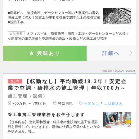
■商業ビル、物流倉庫、データセンター等の大型案件の電気
設備工事に強み！関電工が主要取引先で20年以上の取引実績
■新築工事…
オフィスビル・商業施設・病院・工場・データセンターなどの様々
会社概要
な建築物の電気設備と空調設備の新設・改修などの施工及び管理
興味あり
詳細へ
掲載期間
26/08/06～26/08/19
【転勤なし】平均勤続18.3年！安定企
NEW
業で空調・給排水の施工管理｜年収700万～
施工管理（設備）
700万円 ～ 799万円
神奈川県
転勤なし
土日祝休み
管工事施工管理業務をお任せします
【仕事内容】 空気調和設備・給排水衛生設備の施工管理業
務を担当していただきます。建物に快適な空気や水という命
を吹き込み、社…