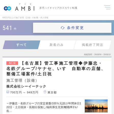
若手ハイキャリアのスカウト転職
650万円以上の施工管理（設備）の転職・求人情報
541
条件変更
件
すべて
新着のみ
掲載終了間近
掲載期間
26/08/06～26/08/19
【名古屋】管工事施工管理◆伊藤忠・
NEW
名鉄グループ/ヤナセ、いすゞ自動車の店舗、
整備工場案件/土日祝
施工管理（設備）
株式会社シーイーテック
700万円 ～ 949万円
東京都
～伊藤忠・名鉄グループの安定基盤/100％元請け/年間休日1
22日・土日祝休・長期出張無し/福利厚生充実/離職率3％/
長…