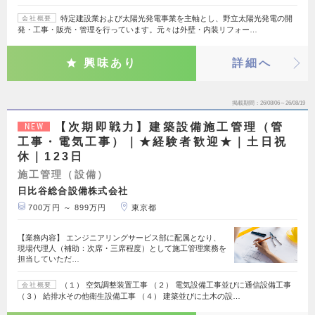
特定建設業および太陽光発電事業を主軸とし、野立太陽光発電の開
会社概要
発・工事・販売・管理を行っています。元々は外壁・内装リフォー…
興味あり
詳細へ
掲載期間
26/08/06～26/08/19
【次期即戦力】建築設備施工管理（管
NEW
工事・電気工事）｜★経験者歓迎★｜土日祝
休｜123日
施工管理（設備）
日比谷総合設備株式会社
700万円 ～ 899万円
東京都
【業務内容】 エンジニアリングサービス部に配属となり、
現場代理人（補助：次席・三席程度）として施工管理業務を
担当していただ…
（１） 空気調整装置工事 （２） 電気設備工事並びに通信設備工事
会社概要
（３） 給排水その他衛生設備工事 （４） 建築並びに土木の設…