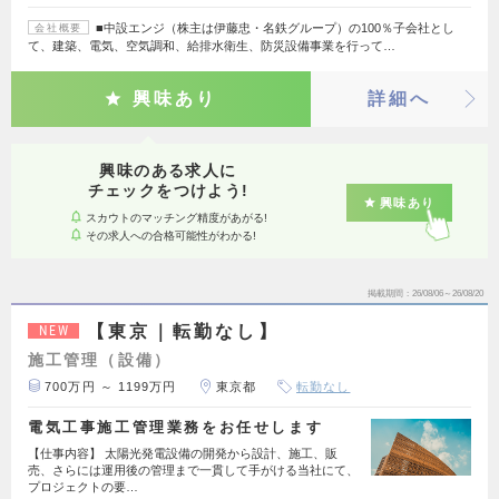
■中設エンジ（株主は伊藤忠・名鉄グループ）の100％子会社とし
会社概要
て、建築、電気、空気調和、給排水衛生、防災設備事業を行って…
興味あり
詳細へ
興味のある求人に
チェックをつけよう!
興味あり
スカウトのマッチング精度があがる!
その求人への合格可能性がわかる!
掲載期間
26/08/06～26/08/20
【東京｜転勤なし】
NEW
施工管理（設備）
700万円 ～ 1199万円
東京都
転勤なし
電気工事施工管理業務をお任せします
【仕事内容】 太陽光発電設備の開発から設計、施工、販
売、さらには運用後の管理まで一貫して手がける当社にて、
プロジェクトの要…