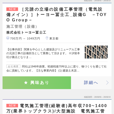
掲載期間
26/08/06～26/08/19
［元請の立場の設備工事管理（電気設
NEW
備メイン）］トーヨー冨士工_設備G －TOY
O Group－
施工管理（設備）
株式会社トーヨー冨士工
700万円 ～ 1049万円
東京都
【仕事内容】 関東を中心とした建築及びリニューアル工事
の元請工事の設備担当として業務して頂きます。 ※汐留本
社が拠点となりま…
同社は1946年創業。戦後戦後70年以上に渡り、物づくりを通じて社
会社概要
会に貢献しています。 【主な事業内容】 (1) 建築土木請…
興味あり
詳細へ
掲載期間
26/08/06～26/08/19
電気施工管理(経験者)高年収700~1400
NEW
万(業界トップクラス)/大型施設 電気施工管