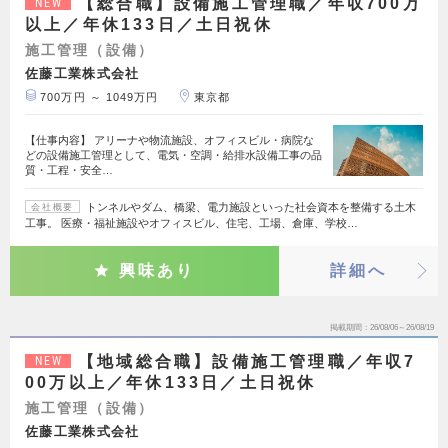
【総合職】設備施工管理職／年収700万
NEW
以上／年休133日／土日祝休
施工管理（設備）
佐藤工業株式会社
700万円 ～ 1049万円
東京都
【仕事内容】 アリーナや物流施設、オフィスビル・病院な
どの設備施工管理として、電気・空調・給排水設備工事の品
質・工程・安全…
トンネルやダム、橋梁、電力施設といった社会資本を整備する土木
会社概要
工事。 医療・福祉施設やオフィスビル、住宅、工場、倉庫、学校…
興味あり
詳細へ
掲載期間
26/08/06～26/08/19
【地域総合職】設備施工管理職／年収7
NEW
00万以上／年休133日／土日祝休
施工管理（設備）
佐藤工業株式会社