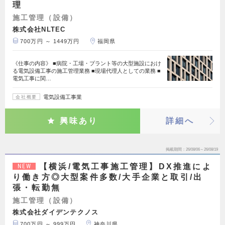
理
施工管理（設備）
株式会社NLTEC
700万円 ～ 1449万円
福岡県
《仕事の内容》 ■病院・工場・プラント等の大型施設におけ
る電気設備工事の施工管理業務 ■現場代理人としての業務 ■
電気工事に関…
電気設備工事業
会社概要
興味あり
詳細へ
掲載期間
26/08/06～26/08/19
【横浜/電気工事施工管理】DX推進によ
NEW
り働き方◎大型案件多数/大手企業と取引/出
張・転勤無
施工管理（設備）
株式会社ダイデンテクノス
700万円 ～ 999万円
神奈川県