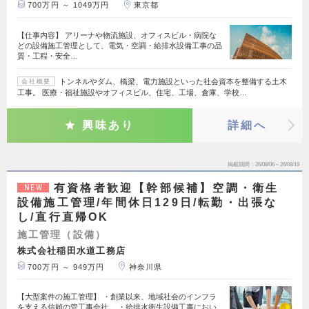
700万円 ～ 1049万円
東京都
【仕事内容】 アリーナや物流施設、オフィスビル・病院な
どの設備施工管理として、電気・空調・給排水設備工事の品
質・工程・安全…
トンネルやダム、橋梁、電力施設といった社会資本を整備する土木
会社概要
工事。 医療・福祉施設やオフィスビル、住宅、工場、倉庫、学校…
興味あり
詳細へ
掲載期間
26/08/06～26/08/19
有資格者歓迎【幹部候補】空調・衛生
NEW
設備施工管理/年間休日129日/転勤・出張な
し/直行直帰OK
施工管理（設備）
株式会社稲田水道工務店
700万円 ～ 949万円
神奈川県
【大型案件の施工管理】 ・創業以来、地域社会のインフラ
を支える信頼の管工事会社。 ・給排水衛生設備工事におい