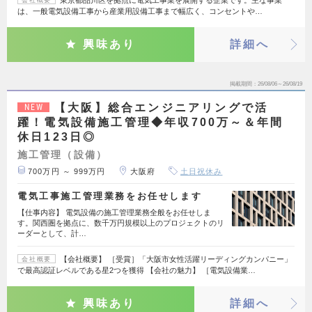
は、一般電気設備工事から産業用設備工事まで幅広く、コンセントや…
興味あり
詳細へ
掲載期間
26/08/06～26/08/19
【大阪】総合エンジニアリングで活
NEW
躍！電気設備施工管理◆年収700万～＆年間
休日123日◎
施工管理（設備）
700万円 ～ 999万円
大阪府
土日祝休み
電気工事施工管理業務をお任せします
【仕事内容】 電気設備の施工管理業務全般をお任せしま
す。関西圏を拠点に、数千万円規模以上のプロジェクトのリ
ーダーとして、計…
【会社概要】 ［受賞］「大阪市女性活躍リーディングカンパニー」
会社概要
で最高認証レベルである星2つを獲得 【会社の魅力】 ［電気設備業…
興味あり
詳細へ