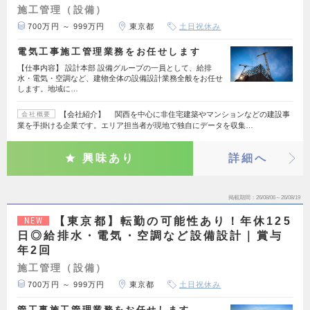
施工管理（設備）
700万円 ～ 999万円
東京都
土日祝休み
電気工事施工管理業務をお任せします
【仕事内容】 設計本部 設備グループの一員として、給排
水・電気・空調など、建物全体の設備設計業務全般をお任せ
します。地域に…
【会社紹介】 関西を中心に非住宅建築やマンションなどの建設事
会社概要
業を手掛ける企業です。エリア担当者が現地で独自にデータを収集…
興味あり
詳細へ
掲載期間
26/08/06～26/08/19
【東京都】転勤の可能性あり！年休125
NEW
日◎給排水・電気・空調など設備設計｜賞与
年2回
施工管理（設備）
700万円 ～ 999万円
東京都
土日祝休み
管工事施工管理業務をお任せします