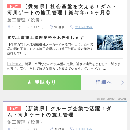
【愛知県】社会基盤を支える！ダム・
NEW
河川ゲートの施工管理｜賞与年5.5ヶ月◎
施工管理（設備）
800万円 ～ 899万円
愛知県
土日祝休み
電気工事施工管理業務をお任せします
【仕事内容】水流制御機械メーカーである当社にて、自社製
品の据付工事における施工管理および施工計画の策定業務を
統括していた…
橋梁、水門などの社会基盤の点検、補修や建設をとおして、皆さま
会社概要
の安全、安心、そして快適な暮らしを支えています。グループの「…
興味あり
詳細へ
掲載期間
26/08/07～26/08/21
【新潟県】グループ企業で活躍！ダ
NEW
ム・河川ゲートの施工管理
施工管理（設備）
800万円 ～ 899万円
新潟県
土日祝休み