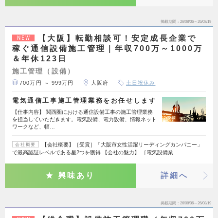
掲載期間
26/08/06～26/08/19
【大阪】転勤相談可！安定成長企業で
NEW
稼ぐ通信設備施工管理｜年収700万～1000万
＆年休123日
施工管理（設備）
700万円 ～ 999万円
大阪府
土日祝休み
電気通信工事施工管理業務をお任せします
【仕事内容】 関西圏における通信設備工事の施工管理業務
を担当していただきます。電気設備、電力設備、情報ネット
ワークなど、幅…
【会社概要】［受賞］「大阪市女性活躍リーディングカンパニー」
会社概要
で最高認証レベルである星2つを獲得 【会社の魅力】 ［電気設備業…
興味あり
詳細へ
掲載期間
26/08/06～26/08/19