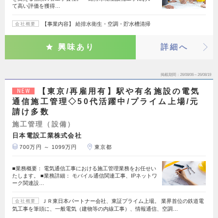
て高い評価を獲得…
【事業内容】 給排水衛生・空調・貯水槽清掃
会社概要
興味あり
詳細へ
掲載期間
26/08/06～26/08/19
【東京/再雇用有】駅や有名施設の電気
NEW
通信施工管理◇50代活躍中/プライム上場/元
請け多数
施工管理（設備）
日本電設工業株式会社
700万円 ～ 1099万円
東京都
■業務概要： 電気通信工事における施工管理業務をお任せい
たします。 ■業務詳細： モバイル通信関連工事、IPネットワ
ーク関連設…
ＪＲ東日本パートナー会社、東証プライム上場。 業界首位の鉄道電
会社概要
気工事を筆頭に、一般電気（建物等の内線工事）、情報通信、空調…