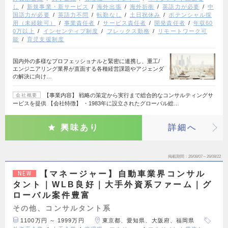
し
新規事業・新サービス
海外出張
海外折衝
英語力が必要
中
国語力が必要
英語力不問
転勤なし
土日祝休み
ポテンシャル採
用（未経験可）
事業責任者
サービス責任者
開発責任者
年収60
0万以上
インセンティブ制度
フレックス勤務
リモートワーク可
能
育児支援制度
国内外の多様なプロフェッショナルと緊密に連携し、重工/
エンジニアリング業界が直面する各種経営課題やアジェンダ
の解決に向け…
【事業内容】 戦略の策定から実行まで総合的なコンサルティングサ
会社概要
ービスを提供 【会社特徴】 ・1983年に設立されたグローバル総…
興味あり
詳細へ
掲載期間
26/08/07～26/08/22
【マネージャー】自動車業界コンサル
NEW
タント｜WLB良好｜大手外資系ファーム｜グ
ローバル案件豊富
その他、コンサルタント系
1100万円 ～ 1999万円
東京都、愛知県、大阪府、福岡県