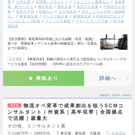
業
大手企業
管理職・マネジャー
マネジメント業務なし
新規事
業・新サービス
海外出張
海外折衝
英語力が必要
中国語力が必
要
英語力不問
転勤なし
土日祝休み
ポテンシャル採用（未経験
可）
事業責任者
サービス責任者
開発責任者
年収600万以上
インセンティブ制度
フレックス勤務
リモートワーク可能
育児支
援制度
【担当業務】 製造業R&D領域における経験・知見・知識に
基づき、業務改革／デジタル改革の戦略策定～実行／定着化
までの多様な…
【事業内容】 戦略の策定から実行まで総合的なコンサルティングサ
会社概要
ービスを提供 【会社特徴】 ・1983年に設立されたグローバル総…
興味あり
詳細へ
掲載期間
26/08/07～26/08/20
物流オペ変革で成果創出を狙うSCMコ
NEW
ンサルタント｜外資系｜高年収帯｜全国拠点
で活躍｜裁量大
その他、コンサルタント系
1100万円 ～ 1999万円
東京都、愛知県、大阪府
外資系企