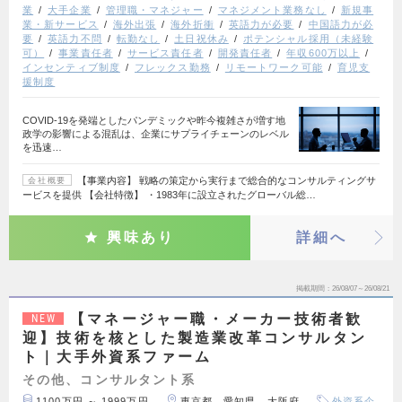
業
大手企業
管理職・マネジャー
マネジメント業務なし
新規事
業・新サービス
海外出張
海外折衝
英語力が必要
中国語力が必
要
英語力不問
転勤なし
土日祝休み
ポテンシャル採用（未経験
可）
事業責任者
サービス責任者
開発責任者
年収600万以上
インセンティブ制度
フレックス勤務
リモートワーク可能
育児支
援制度
COVID-19を発端としたパンデミックや昨今複雑さが増す地
政学の影響による混乱は、企業にサプライチェーンのレベル
を迅速…
【事業内容】 戦略の策定から実行まで総合的なコンサルティングサ
会社概要
ービスを提供 【会社特徴】 ・1983年に設立されたグローバル総…
興味あり
詳細へ
掲載期間
26/08/07～26/08/21
【マネージャー職・メーカー技術者歓
NEW
迎】技術を核とした製造業改革コンサルタン
ト｜大手外資系ファーム
その他、コンサルタント系
1100万円 ～ 1999万円
東京都、愛知県、大阪府
外資系企