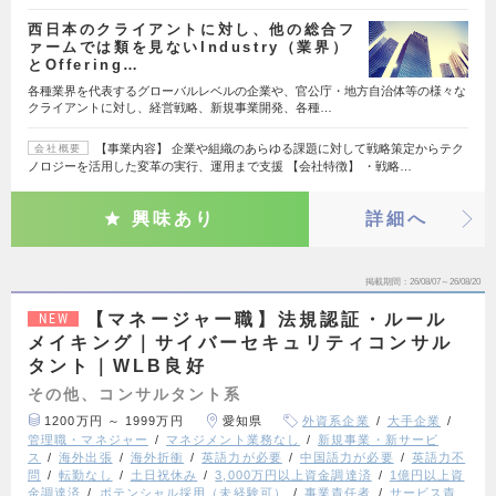
西日本のクライアントに対し、他の総合フ
ァームでは類を見ないIndustry（業界）
とOffering…
各種業界を代表するグローバルレベルの企業や、官公庁・地方自治体等の様々な
クライアントに対し、経営戦略、新規事業開発、各種…
【事業内容】 企業や組織のあらゆる課題に対して戦略策定からテク
会社概要
ノロジーを活用した変革の実行、運用まで支援 【会社特徴】 ・戦略…
興味あり
詳細へ
掲載期間
26/08/07～26/08/20
【マネージャー職】法規認証・ルール
NEW
メイキング｜サイバーセキュリティコンサル
タント｜WLB良好
その他、コンサルタント系
1200万円 ～ 1999万円
愛知県
外資系企業
大手企業
管理職・マネジャー
マネジメント業務なし
新規事業・新サービ
ス
海外出張
海外折衝
英語力が必要
中国語力が必要
英語力不
問
転勤なし
土日祝休み
3,000万円以上資金調達済
1億円以上資
金調達済
ポテンシャル採用（未経験可）
事業責任者
サービス責