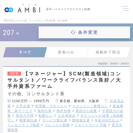
若手ハイキャリアのスカウト転職
1050万円以上のその他、コンサルタント系の転職・求人情報
207
条件変更
件
すべて
新着のみ
掲載終了間近
掲載期間
26/08/07～26/08/24
【マネージャー】SCM(製造領域)コン
NEW
サルタント／ワークライフバランス良好／大
手外資系ファーム
その他、コンサルタント系
1100万円 ～ 1999万円
東京都、愛知県、大阪府
外資系企
業
大手企業
管理職・マネジャー
マネジメント業務なし
新規事
業・新サービス
海外出張
海外折衝
英語力が必要
中国語力が必
要
英語力不問
転勤なし
土日祝休み
ポテンシャル採用（未経験
可）
事業責任者
サービス責任者
開発責任者
年収600万以上
インセンティブ制度
フレックス勤務
リモートワーク可能
育児支
援制度