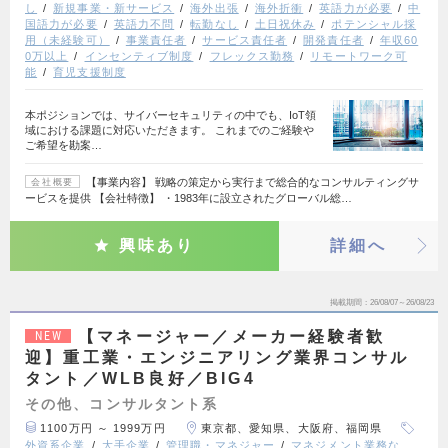
し
新規事業・新サービス
海外出張
海外折衝
英語力が必要
中
国語力が必要
英語力不問
転勤なし
土日祝休み
ポテンシャル採
用（未経験可）
事業責任者
サービス責任者
開発責任者
年収60
0万以上
インセンティブ制度
フレックス勤務
リモートワーク可
能
育児支援制度
本ポジションでは、サイバーセキュリティの中でも、IoT領
域における課題に対応いただきます。 これまでのご経験や
ご希望を勘案…
【事業内容】 戦略の策定から実行まで総合的なコンサルティングサ
会社概要
ービスを提供 【会社特徴】 ・1983年に設立されたグローバル総…
興味あり
詳細へ
掲載期間
26/08/07～26/08/23
【マネージャー／メーカー経験者歓
NEW
迎】重工業・エンジニアリング業界コンサル
タント／WLB良好／BIG4
その他、コンサルタント系
1100万円 ～ 1999万円
東京都、愛知県、大阪府、福岡県
外資系企業
大手企業
管理職・マネジャー
マネジメント業務な