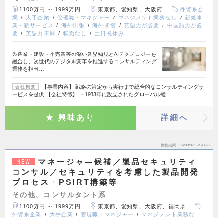
1100万円 ～ 1999万円
東京都、愛知県、大阪府
外資系企
業
大手企業
管理職・マネジャー
マネジメント業務なし
新規事
業・新サービス
海外出張
海外折衝
英語力が必要
中国語力が必
要
英語力不問
転勤なし
土日祝休み
製造業・建設・小売業等の深い業界知見とAIテクノロジーを
融合し、次世代のデジタル変革を推進するコンサルティング
業務を担当…
【事業内容】 戦略の策定から実行まで総合的なコンサルティングサ
会社概要
ービスを提供 【会社特徴】 ・1983年に設立されたグローバル総…
興味あり
詳細へ
掲載期間
26/08/07～26/08/23
マネージャ―候補／製品セキュリティ
NEW
コンサル／セキュリティを考慮した製品開発
プロセス・PSIRT構築等
その他、コンサルタント系
1100万円 ～ 1999万円
東京都、愛知県、大阪府、福岡県
外資系企業
大手企業
管理職・マネジャー
マネジメント業務な