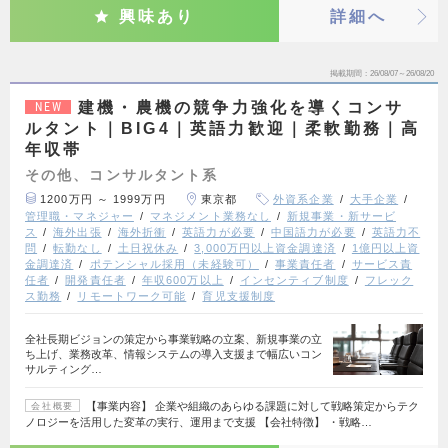
興味あり
詳細へ
掲載期間
26/08/07～26/08/20
建機・農機の競争力強化を導くコンサ
NEW
ルタント｜BIG4｜英語力歓迎｜柔軟勤務｜高
年収帯
その他、コンサルタント系
1200万円 ～ 1999万円
東京都
外資系企業
大手企業
管理職・マネジャー
マネジメント業務なし
新規事業・新サービ
ス
海外出張
海外折衝
英語力が必要
中国語力が必要
英語力不
問
転勤なし
土日祝休み
3,000万円以上資金調達済
1億円以上資
金調達済
ポテンシャル採用（未経験可）
事業責任者
サービス責
任者
開発責任者
年収600万以上
インセンティブ制度
フレック
ス勤務
リモートワーク可能
育児支援制度
全社長期ビジョンの策定から事業戦略の立案、新規事業の立
ち上げ、業務改革、情報システムの導入支援まで幅広いコン
サルティング…
【事業内容】 企業や組織のあらゆる課題に対して戦略策定からテク
会社概要
ノロジーを活用した変革の実行、運用まで支援 【会社特徴】 ・戦略…