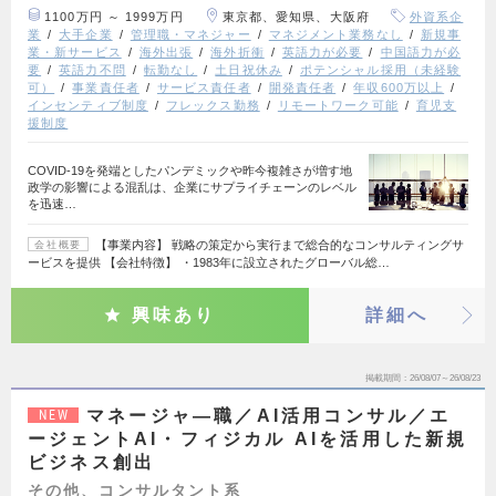
1100万円 ～ 1999万円
東京都、愛知県、大阪府
外資系企
業
大手企業
管理職・マネジャー
マネジメント業務なし
新規事
業・新サービス
海外出張
海外折衝
英語力が必要
中国語力が必
要
英語力不問
転勤なし
土日祝休み
ポテンシャル採用（未経験
可）
事業責任者
サービス責任者
開発責任者
年収600万以上
インセンティブ制度
フレックス勤務
リモートワーク可能
育児支
援制度
COVID-19を発端としたパンデミックや昨今複雑さが増す地
政学の影響による混乱は、企業にサプライチェーンのレベル
を迅速…
【事業内容】 戦略の策定から実行まで総合的なコンサルティングサ
会社概要
ービスを提供 【会社特徴】 ・1983年に設立されたグローバル総…
興味あり
詳細へ
掲載期間
26/08/07～26/08/23
マネージャ―職／AI活用コンサル／エ
NEW
ージェントAI・フィジカル AIを活用した新規
ビジネス創出
その他、コンサルタント系