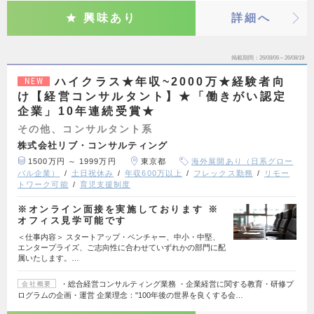
興味あり
詳細へ
掲載期間
26/08/06～26/08/19
ハイクラス★年収~2000万★経験者向
NEW
け【経営コンサルタント】★「働きがい認定
企業」10年連続受賞★
その他、コンサルタント系
株式会社リブ・コンサルティング
1500万円 ～ 1999万円
東京都
海外展開あり（日系グロー
バル企業）
土日祝休み
年収600万以上
フレックス勤務
リモー
トワーク可能
育児支援制度
※オンライン面接を実施しております ※
オフィス見学可能です
＜仕事内容＞ スタートアップ・ベンチャー、中小・中堅、
エンタープライズ、ご志向性に合わせていずれかの部門に配
属いたします。…
・総合経営コンサルティング業務 ・企業経営に関する教育・研修プ
会社概要
ログラムの企画・運営 企業理念："100年後の世界を良くする会…