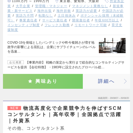
1100万円 ～ 1999万円
東京都、愛知県、大阪府
外資系企
業
大手企業
管理職・マネジャー
マネジメント業務なし
新規事
業・新サービス
海外出張
海外折衝
英語力が必要
中国語力が必
要
英語力不問
転勤なし
土日祝休み
ポテンシャル採用（未経験
可）
事業責任者
サービス責任者
開発責任者
年収600万以上
インセンティブ制度
フレックス勤務
リモートワーク可能
育児支
援制度
COVID-19を発端としたパンデミックや昨今複雑さが増す地
政学の影響による混乱は、企業にサプライチェーンのレベル
を迅速…
【事業内容】 戦略の策定から実行まで総合的なコンサルティングサ
会社概要
ービスを提供 【会社特徴】 ・1983年に設立されたグローバル総…
興味あり
詳細へ
掲載期間
26/08/07～26/08/20
物流高度化で企業競争力を伸ばすSCM
NEW
コンサルタント｜高年収帯｜全国拠点で活躍
｜外資系
その他、コンサルタント系