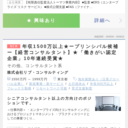
【有限責任監査法人トーマツ事業内容】 ■監査 ■ERS（エンタープ
会社概要
ライズ リスク サービス） ■株式公開支援 ■FAS（ファイナ…
興味あり
詳細へ
掲載期間
26/08/06～26/08/19
年収1500万以上★ープリンシパル候補
NEW
ー【経営コンサルタント】★「働きがい認定
企業」10年連続受賞★
その他、コンサルタント系
株式会社リブ・コンサルティング
1550万円 ～ 1999万円
東京都
海外展開あり（日系グロー
バル企業）
新規事業・新サービス
土日祝休み
年収600万以上
フレックス勤務
リモートワーク可能
育児支援制度
シニアコンサルタント以上の方向けのポジ
ションです。
＜仕事内容＞ ・エンタープライズ向けコンサルティングに
おけるプロジェクトマネジメント ・プラクティスリードと
しての事業づくり…