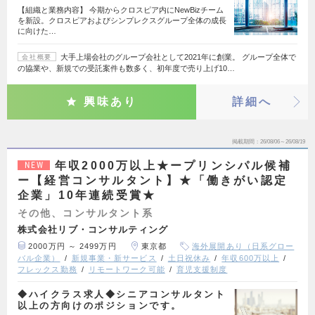
【組織と業務内容】 今期からクロスピア内にNewBizチーム
を新設。クロスピアおよびシンプレクスグループ全体の成長
に向けた…
大手上場会社のグループ会社として2021年に創業。 グループ全体で
会社概要
の協業や、新規での受託案件も数多く、初年度で売り上げ10…
興味あり
詳細へ
掲載期間
26/08/06～26/08/19
年収2000万以上★ープリンシパル候補
NEW
ー【経営コンサルタント】★「働きがい認定
企業」10年連続受賞★
その他、コンサルタント系
株式会社リブ・コンサルティング
2000万円 ～ 2499万円
東京都
海外展開あり（日系グロー
バル企業）
新規事業・新サービス
土日祝休み
年収600万以上
フレックス勤務
リモートワーク可能
育児支援制度
◆ハイクラス求人◆シニアコンサルタント
以上の方向けのポジションです。