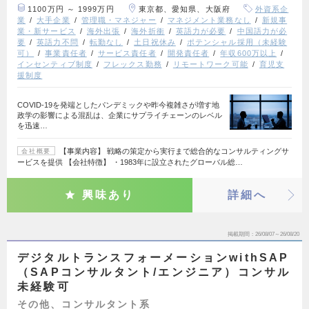
1100万円 ～ 1999万円
東京都、愛知県、大阪府
外資系企
業
大手企業
管理職・マネジャー
マネジメント業務なし
新規事
業・新サービス
海外出張
海外折衝
英語力が必要
中国語力が必
要
英語力不問
転勤なし
土日祝休み
ポテンシャル採用（未経験
可）
事業責任者
サービス責任者
開発責任者
年収600万以上
インセンティブ制度
フレックス勤務
リモートワーク可能
育児支
援制度
COVID-19を発端としたパンデミックや昨今複雑さが増す地
政学の影響による混乱は、企業にサプライチェーンのレベル
を迅速…
【事業内容】 戦略の策定から実行まで総合的なコンサルティングサ
会社概要
ービスを提供 【会社特徴】 ・1983年に設立されたグローバル総…
興味あり
詳細へ
掲載期間
26/08/07～26/08/20
デジタルトランスフォーメーションwithSAP
（SAPコンサルタント/エンジニア）コンサル
未経験可
その他、コンサルタント系