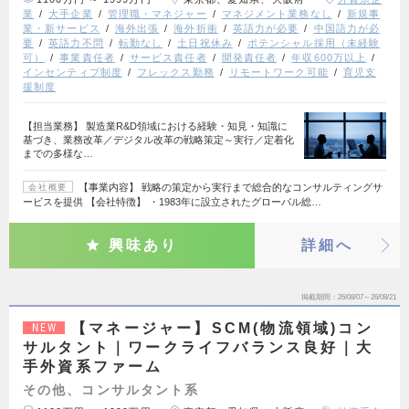
業
大手企業
管理職・マネジャー
マネジメント業務なし
新規事
業・新サービス
海外出張
海外折衝
英語力が必要
中国語力が必
要
英語力不問
転勤なし
土日祝休み
ポテンシャル採用（未経験
可）
事業責任者
サービス責任者
開発責任者
年収600万以上
インセンティブ制度
フレックス勤務
リモートワーク可能
育児支
援制度
【担当業務】 製造業R&D領域における経験・知見・知識に
基づき、業務改革／デジタル改革の戦略策定～実行／定着化
までの多様な…
【事業内容】 戦略の策定から実行まで総合的なコンサルティングサ
会社概要
ービスを提供 【会社特徴】 ・1983年に設立されたグローバル総…
興味あり
詳細へ
掲載期間
26/08/07～26/08/21
【マネージャー】SCM(物流領域)コン
NEW
サルタント｜ワークライフバランス良好｜大
手外資系ファーム
その他、コンサルタント系