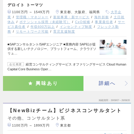
デロイト トーマツ
1100万円 ～ 1549万円
東京都、大阪府、福岡県
大手企
業
管理職・マネジャー
新規事業・新サービス
海外折衝
土日祝
休み
ポテンシャル採用（未経験可）
CxO候補
事業責任者
サー
ビス責任者
年収600万以上
インセンティブ制度
フレックス勤
務
リモートワーク可能
育児支援制度
■SAPコンサルタント/SAPエンジニア ■業務内容 SAP社が提
供する新しいテクノロジー、プラットフォーム、クラウドソ
リュ…
経営コンサルティングサービス オファリングサービス Cloud Human
会社概要
Capital Core Business Oper…
興味あり
詳細へ
掲載期間
26/08/07～26/08/20
【NewBizチーム】ビジネスコンサルタント
その他、コンサルタント系
1100万円 ～ 1899万円
東京都