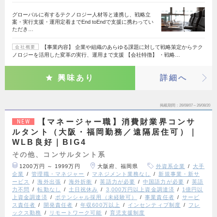
グローバルに有するテクノロジー人材等と連携し、戦略立
案・実行支援・運用定着までEnd toEndで支援に携わってい
ただき…
【事業内容】 企業や組織のあらゆる課題に対して戦略策定からテク
会社概要
ノロジーを活用した変革の実行、運用まで支援 【会社特徴】 ・戦略…
興味あり
詳細へ
掲載期間
26/08/07～26/08/20
【マネージャー職】消費財業界コンサ
NEW
ルタント（大阪・福岡勤務／遠隔居住可）｜
WLB良好｜BIG4
その他、コンサルタント系
1200万円 ～ 1999万円
大阪府、福岡県
外資系企業
大手
企業
管理職・マネジャー
マネジメント業務なし
新規事業・新サ
ービス
海外出張
海外折衝
英語力が必要
中国語力が必要
英語
力不問
転勤なし
土日祝休み
3,000万円以上資金調達済
1億円以
上資金調達済
ポテンシャル採用（未経験可）
事業責任者
サービ
ス責任者
開発責任者
年収600万以上
インセンティブ制度
フレ
ックス勤務
リモートワーク可能
育児支援制度