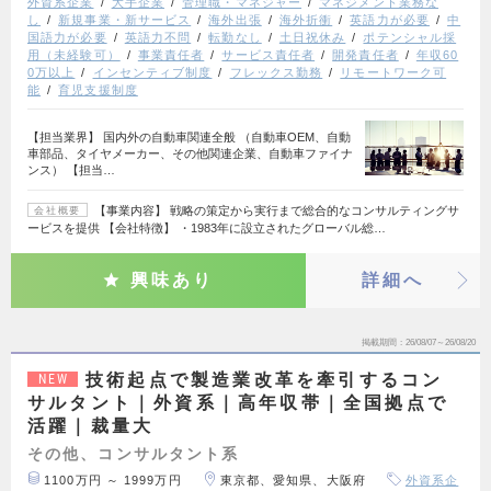
外資系企業
大手企業
管理職・マネジャー
マネジメント業務な
し
新規事業・新サービス
海外出張
海外折衝
英語力が必要
中
国語力が必要
英語力不問
転勤なし
土日祝休み
ポテンシャル採
用（未経験可）
事業責任者
サービス責任者
開発責任者
年収60
0万以上
インセンティブ制度
フレックス勤務
リモートワーク可
能
育児支援制度
【担当業界】 国内外の自動車関連全般 （自動車OEM、自動
車部品、タイヤメーカー、その他関連企業、自動車ファイナ
ンス） 【担当…
【事業内容】 戦略の策定から実行まで総合的なコンサルティングサ
会社概要
ービスを提供 【会社特徴】 ・1983年に設立されたグローバル総…
興味あり
詳細へ
掲載期間
26/08/07～26/08/20
技術起点で製造業改革を牽引するコン
NEW
サルタント｜外資系｜高年収帯｜全国拠点で
活躍｜裁量大
その他、コンサルタント系
1100万円 ～ 1999万円
東京都、愛知県、大阪府
外資系企