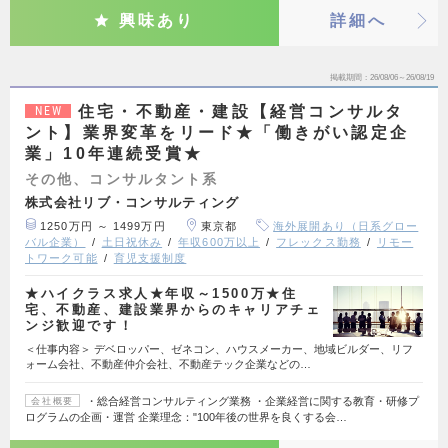
興味あり
詳細へ
掲載期間
26/08/06～26/08/19
住宅・不動産・建設【経営コンサルタ
NEW
ント】業界変革をリード★「働きがい認定企
業」10年連続受賞★
その他、コンサルタント系
株式会社リブ・コンサルティング
1250万円 ～ 1499万円
東京都
海外展開あり（日系グロー
バル企業）
土日祝休み
年収600万以上
フレックス勤務
リモー
トワーク可能
育児支援制度
★ハイクラス求人★年収～1500万★住
宅、不動産、建設業界からのキャリアチェ
ンジ歓迎です！
＜仕事内容＞ デベロッパー、ゼネコン、ハウスメーカー、地域ビルダー、リフ
ォーム会社、不動産仲介会社、不動産テック企業などの…
・総合経営コンサルティング業務 ・企業経営に関する教育・研修プ
会社概要
ログラムの企画・運営 企業理念："100年後の世界を良くする会…