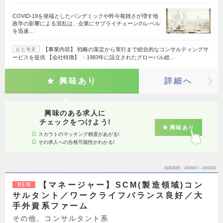
COVID-19を発端としたパンデミックや昨今複雑さが増す地
政学の影響による混乱は、企業にサプライチェーンのレベル
を迅速…
【事業内容】 戦略の策定から実行まで総合的なコンサルティングサ
会社概要
ービスを提供 【会社特徴】 ・1983年に設立されたグローバル総…
興味あり
詳細へ
興味のある求人に
チェックをつけよう!
興味あり
スカウトのマッチング精度があがる!
その求人への合格可能性がわかる!
掲載期間
26/08/07～26/08/23
【マネージャー】SCM(製造領域)コン
NEW
サルタント／ワークライフバランス良好／大
手外資系ファーム
その他、コンサルタント系