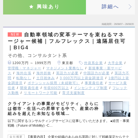
興味あり
詳細へ
掲載期間
26/08/07～26/08/20
自動車領域の変革テーマを束ねるマネ
NEW
ージャー候補｜フルフレックス｜遠隔居住可
｜BIG4
その他、コンサルタント系
1200万円 ～ 1999万円
東京都
外資系企業
大手企業
管理職・マネジャー
マネジメント業務なし
新規事業・新サービ
ス
海外出張
海外折衝
英語力が必要
中国語力が必要
英語力不
問
転勤なし
土日祝休み
3,000万円以上資金調達済
1億円以上資
金調達済
ポテンシャル採用（未経験可）
事業責任者
サービス責
任者
開発責任者
年収600万以上
インセンティブ制度
フレック
ス勤務
リモートワーク可能
育児支援制度
クライアントの事業がモビリティ、さらに
は都市・生活への昇華する中で、産業の枠
組みを超えた未知なる領域…
以下に関するコンサルティングサービスに従事していただきます。 ●経営・事業
戦略（Future of Mobility) ‐C…
【事業内容】 企業や組織のあらゆる課題に対して戦略策定からテク
会社概要