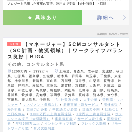
ノロジーを活用した変革の実行、運用まで支援 【会社特徴】 ・戦略…
興味あり
詳細へ
掲載期間
26/08/07～26/08/20
【マネージャー】SCMコンサルタント
NEW
（SC計画・物流領域）｜ワークライフバラン
ス良好｜BIG4
その他、コンサルタント系
1200万円 ～ 1999万円
北海道、青森県、岩手県、宮城県、秋田
県、山形県、福島県、茨城県、栃木県、群馬県、埼玉県、千葉県、東京
都、神奈川県、新潟県、富山県、石川県、福井県、山梨県、長野県、岐
阜県、静岡県、愛知県、三重県、滋賀県、京都府、大阪府、兵庫県、奈
良県、和歌山県、鳥取県、島根県、岡山県、広島県、山口県、徳島県、
香川県、愛媛県、高知県、福岡県、佐賀県、長崎県、熊本県、大分県、
宮崎県、鹿児島県、沖縄県
外資系企業
大手企業
管理職・マネ
ジャー
マネジメント業務なし
新規事業・新サービス
海外出張
海外折衝
英語力が必要
中国語力が必要
英語力不問
転勤なし
土日祝休み
3,000万円以上資金調達済
1億円以上資金調達済
ポテ
ンシャル採用（未経験可）
事業責任者
サービス責任者
開発責任
者
年収600万以上
インセンティブ制度
フレックス勤務
リモー
トワーク可能
育児支援制度