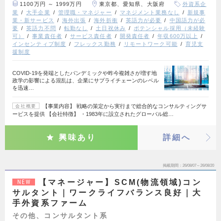
1100万円 ～ 1999万円
東京都、愛知県、大阪府
外資系企
業
大手企業
管理職・マネジャー
マネジメント業務なし
新規事
業・新サービス
海外出張
海外折衝
英語力が必要
中国語力が必
要
英語力不問
転勤なし
土日祝休み
ポテンシャル採用（未経験
可）
事業責任者
サービス責任者
開発責任者
年収600万以上
インセンティブ制度
フレックス勤務
リモートワーク可能
育児支
援制度
COVID-19を発端としたパンデミックや昨今複雑さが増す地
政学の影響による混乱は、企業にサプライチェーンのレベル
を迅速…
【事業内容】 戦略の策定から実行まで総合的なコンサルティングサ
会社概要
ービスを提供 【会社特徴】 ・1983年に設立されたグローバル総…
興味あり
詳細へ
掲載期間
26/08/07～26/08/20
【マネージャー】SCM(物流領域)コン
NEW
サルタント｜ワークライフバランス良好｜大
手外資系ファーム
その他、コンサルタント系