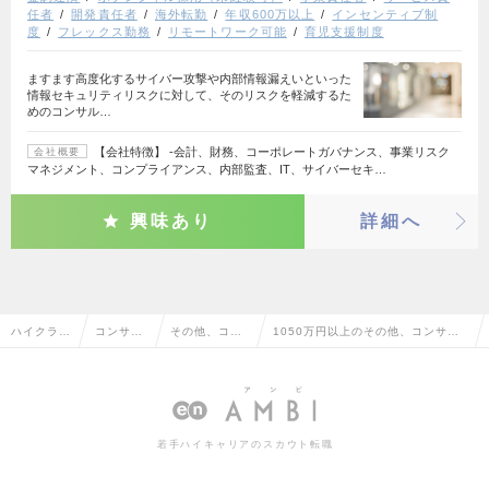
任者
開発責任者
海外転勤
年収600万以上
インセンティブ制
度
フレックス勤務
リモートワーク可能
育児支援制度
ますます高度化するサイバー攻撃や内部情報漏えいといった
情報セキュリティリスクに対して、そのリスクを軽減するた
めのコンサル…
【会社特徴】 ‐会計、財務、コーポレートガバナンス、事業リスク
会社概要
マネジメント、コンプライアンス、内部監査、IT、サイバーセキ…
興味あり
詳細へ
ハイクラス
コンサル
その他、コン
1050万円以上のその他、コンサル
求人TOP
タント系
サルタント系
タント系の転職・求人情報一覧
若手ハイキャリアのスカウト転職