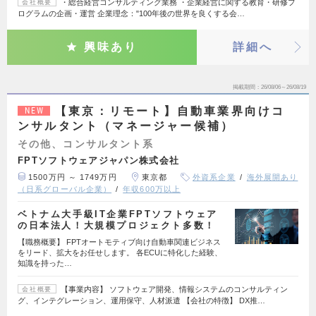
・総合経営コンサルティング業務 ・企業経営に関する教育・研修プ
会社概要
ログラムの企画・運営 企業理念："100年後の世界を良くする会…
興味あり
詳細へ
掲載期間
26/08/06～26/08/19
【東京：リモート】自動車業界向けコ
NEW
ンサルタント（マネージャー候補）
その他、コンサルタント系
FPTソフトウェアジャパン株式会社
1500万円 ～ 1749万円
東京都
外資系企業
海外展開あり
（日系グローバル企業）
年収600万以上
ベトナム大手級IT企業FPTソフトウェア
の日本法人！大規模プロジェクト多数！
【職務概要】 FPTオートモティブ向け自動車関連ビジネス
をリード、拡大をお任せします。 各ECUに特化した経験、
知識を持った…
【事業内容】 ソフトウェア開発、情報システムのコンサルティン
会社概要
グ、インテグレーション、運用保守、人材派遣 【会社の特徴】 DX推…