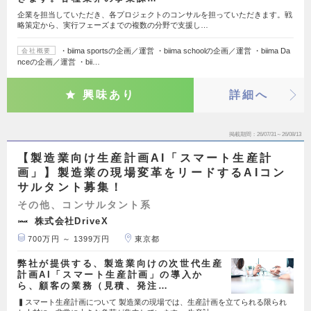
企業を担当していただき、各プロジェクトのコンサルを担っていただきます。戦
略策定から、実行フェーズまでの複数の分野で支援し…
・biima sportsの企画／運営 ・biima schoolの企画／運営 ・biima Da
会社概要
nceの企画／運営 ・bii…
興味あり
詳細へ
掲載期間
26/07/31～26/08/13
【製造業向け生産計画AI「スマート生産計
画」】製造業の現場変革をリードするAIコン
サルタント募集！
その他、コンサルタント系
株式会社DriveX
700万円 ～ 1399万円
東京都
弊社が提供する、製造業向けの次世代生産
計画AI「スマート生産計画」の導入か
ら、顧客の業務（見積、発注…
▍スマート生産計画について 製造業の現場では、生産計画を立てられる限られ