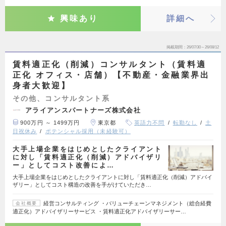
興味あり
詳細へ
掲載期間
26/07/30～26/08/12
賃料適正化（削減）コンサルタント（賃料適
正化 オフィス・店舗）【不動産・金融業界出
身者大歓迎】
その他、コンサルタント系
アライアンスパートナーズ株式会社
900万円 ～ 1499万円
東京都
英語力不問
転勤なし
土
日祝休み
ポテンシャル採用（未経験可）
大手上場企業をはじめとしたクライアント
に対し「賃料適正化（削減）アドバイザリ
ー」としてコスト改善によ…
大手上場企業をはじめとしたクライアントに対し「賃料適正化（削減）アドバイ
ザリー」としてコスト構造の改善を手がけていただき…
経営コンサルティング ・バリューチェーンマネジメント（総合経費
会社概要
適正化）アドバイザリーサービス ・賃料適正化アドバイザリーサー…