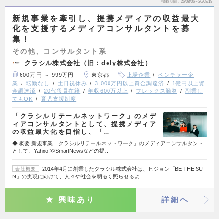
掲載期間
26/08/06～26/08/19
新規事業を牽引し、提携メディアの収益最大
化を支援するメディアコンサルタントを募
集！
その他、コンサルタント系
クラシル株式会社（旧：dely株式会社）
600万円 ～ 999万円
東京都
上場企業
ベンチャー企
業
転勤なし
土日祝休み
3,000万円以上資金調達済
1億円以上資
金調達済
20代役員在籍
年収600万以上
フレックス勤務
副業し
てもOK
育児支援制度
「クラシルリテールネットワーク」のメデ
ィアコンサルタントとして、提携メディア
の収益最大化を目指し、「…
◆ 概要 新規事業「クラシルリテールネットワーク」のメディアコンサルタント
として、Yahoo!やSmartNewsなどの提…
2014年4月に創業したクラシル株式会社は、ビジョン「BE THE SU
会社概要
N」の実現に向けて、人々や社会を明るく照らせるよ…
興味あり
詳細へ