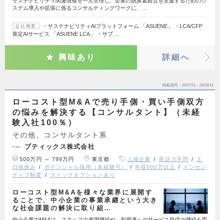
サステナビリティ関連情報を一元管理し、企業の脱炭素経営を支援するためのシ
ステム導入や拡張に係るコンサルティングワークに、…
・サステナビリティAIプラットフォーム 「ASUENE」 ・LCA/CFP
会社概要
算定AIサービス 「ASUENE LCA」 ・サプ…
興味あり
詳細へ
掲載期間
26/07/31～26/08/13
ローコスト型M&Aで売り手側・買い手側双方
の悩みを解決する【コンサルタント】（未経
験入社100％）
その他、コンサルタント系
ブティックス株式会社
500万円 ～ 799万円
東京都
上場企業
英語力不問
土
日祝休み
ポテンシャル採用（未経験可）
年収600万以上
インセン
ティブ制度
ストックオプションあり
ローコスト型M&Aを様々な業界に展開す
ることで、中小企業の事業承継という大き
な社会課題の解決に取り組…
中小企業のM&Aは、スタッフの雇用継続や、利用者へのサービス提供の継続を図