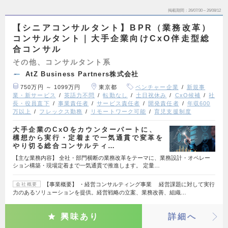
掲載期間
26/07/30～26/08/12
【シニアコンサルタント】BPR（業務改革）
コンサルタント｜大手企業向けCxO伴走型総
合コンサル
その他、コンサルタント系
AtZ Business Partners株式会社
750万円 ～ 1099万円
東京都
ベンチャー企業
新規事
業・新サービス
英語力不問
転勤なし
土日祝休み
CxO候補
社
長・役員直下
事業責任者
サービス責任者
開発責任者
年収600
万以上
フレックス勤務
リモートワーク可能
育児支援制度
大手企業のCxOをカウンターパートに、
構想から実行・定着まで一気通貫で変革を
やり切る総合コンサルティ…
【主な業務内容】 全社・部門横断の業務改革をテーマに、業務設計・オペレー
ション構築・現場定着まで一気通貫で推進します。 定量…
【事業概要】 ・経営コンサルティング事業 経営課題に対して実行
会社概要
力のあるソリューションを提供。経営戦略の立案、業務改善、組織…
興味あり
詳細へ