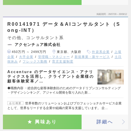
掲載期間
26/07/30～26/08/12
R00141971 データ＆AIコンサルタント（S
ong-INT）
その他、コンサルタント系
アクセンチュア株式会社
450万円 ～ 2499万円
東京都、大阪府
外資系企業
上場
企業
大手企業
管理職・マネジャー
新規事業・新サービス
土日
祝休み
フレックス勤務
育児支援制度
Accenture のデータサイエンス・アナリ
ティクスを活用し、クライアント企業様の
顧客体験変革／…
◆職務内容 ・総合的な顧客体験創出のためのデータドリブンコンサルティング
・デザインシンキング、アジャイル開発を取り入れた新…
世界有数のソリューションおよびプロフェッショナルサービス企業
会社概要
として、世界をリードする企業や組織の変革を支援しています。 企…
興味あり
詳細へ