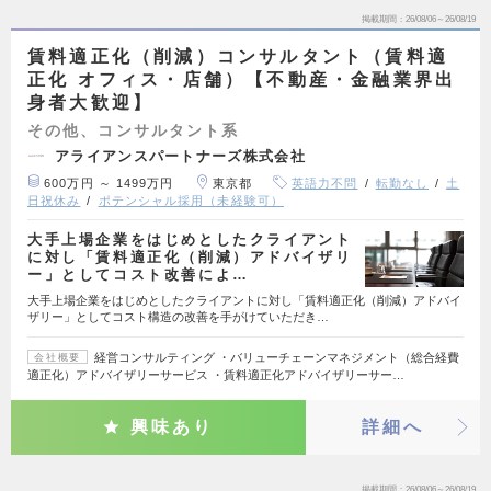
掲載期間
26/08/06～26/08/19
賃料適正化（削減）コンサルタント（賃料適
正化 オフィス・店舗）【不動産・金融業界出
身者大歓迎】
その他、コンサルタント系
アライアンスパートナーズ株式会社
600万円 ～ 1499万円
東京都
英語力不問
転勤なし
土
日祝休み
ポテンシャル採用（未経験可）
大手上場企業をはじめとしたクライアント
に対し「賃料適正化（削減）アドバイザリ
ー」としてコスト改善によ…
大手上場企業をはじめとしたクライアントに対し「賃料適正化（削減）アドバイ
ザリー」としてコスト構造の改善を手がけていただき…
経営コンサルティング ・バリューチェーンマネジメント（総合経費
会社概要
適正化）アドバイザリーサービス ・賃料適正化アドバイザリーサー…
興味あり
詳細へ
掲載期間
26/08/06～26/08/19