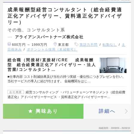
成果報酬型経営コンサルタント（総合経費適
正化アドバイザリー、賃料適正化アドバイザ
リー）
その他、コンサルタント系
アライアンスパートナーズ株式会社
600万円 ～ 1999万円
東京都
英語力不問
転勤なし
土
日祝休み
ポテンシャル採用（未経験可）
総合職（間接材/直接材/CRE 成果報酬
型 総合経費適正化アドバイザリー・法人
営業/コンサルタント…
■仕事内容 コスト削減効果及び当社の持つ実績・優位性につきプレゼンを行い、
当社サービスの導入に結び付けます。 金融機関をはじ…
経営コンサルティング ・バリューチェーンマネジメント（総合経費
会社概要
適正化）アドバイザリーサービス ・賃料適正化アドバイザリーサー…
興味あり
詳細へ
掲載期間
26/08/06～26/08/19