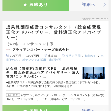
興味あり
詳細へ
掲載期間
26/07/30～26/08/12
成果報酬型経営コンサルタント（総合経費適
正化アドバイザリー、賃料適正化アドバイザ
リー）
その他、コンサルタント系
アライアンスパートナーズ株式会社
900万円 ～ 1999万円
東京都
英語力不問
転勤なし
土
日祝休み
ポテンシャル採用（未経験可）
総合職（間接材/直接材/CRE 成果報酬
型 総合経費適正化アドバイザリー・法人
営業/コンサルタント…
■仕事内容 コスト削減効果及び当社の持つ実績・優位性につきプレゼンを行い、
当社サービスの導入に結び付けます。 金融機関をはじ…
経営コンサルティング ・バリューチェーンマネジメント（総合経費
会社概要
適正化）アドバイザリーサービス ・賃料適正化アドバイザリーサー…
興味あり
詳細へ