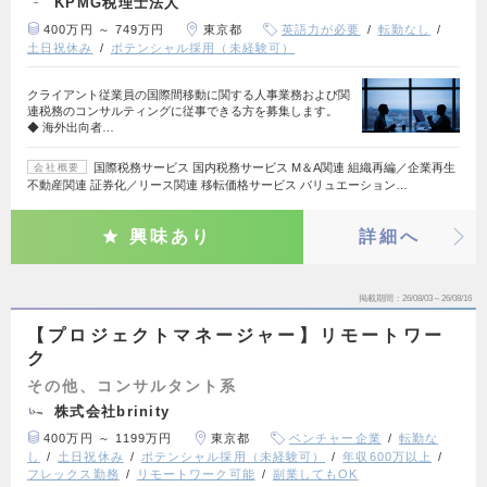
KPMG税理士法人
400万円 ～ 749万円
東京都
英語力が必要
転勤なし
土日祝休み
ポテンシャル採用（未経験可）
クライアント従業員の国際間移動に関する人事業務および関
連税務のコンサルティングに従事できる方を募集します。
◆ 海外出向者…
国際税務サービス 国内税務サービス M＆A関連 組織再編／企業再生
会社概要
不動産関連 証券化／リース関連 移転価格サービス バリュエーション…
興味あり
詳細へ
掲載期間
26/08/03～26/08/16
【プロジェクトマネージャー】リモートワー
ク
その他、コンサルタント系
株式会社brinity
400万円 ～ 1199万円
東京都
ベンチャー企業
転勤な
し
土日祝休み
ポテンシャル採用（未経験可）
年収600万以上
フレックス勤務
リモートワーク可能
副業してもOK