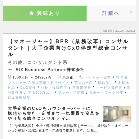
興味あり
詳細へ
掲載期間
26/07/30～26/08/12
【マネージャー】BPR（業務改革）コンサル
タント｜大手企業向けCxO伴走型総合コンサ
ル
その他、コンサルタント系
AtZ Business Partners株式会社
1000万円 ～ 2499万円
東京都
ベンチャー企業
管理職・
マネジャー
新規事業・新サービス
英語力不問
転勤なし
土日祝
休み
CxO候補
社長・役員直下
事業責任者
サービス責任者
開
発責任者
年収600万以上
フレックス勤務
リモートワーク可能
育児支援制度
大手企業のCxOをカウンターパートに、
構想から実行・定着まで一気通貫で変革を
やり切る総合コンサルティ…
【主な業務内容】 全社・部門横断の業務改革をテーマに、業務設計・オペレー
ション構築・現場定着まで一気通貫で推進します。 定量…