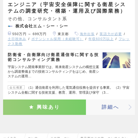
エンジニア（宇宙安全保障に関する衛星シス
テムの調査研究・構築・運用及び国際業務）
その他、コンサルタント系
株式会社エム・シー・シー
550万円 ～ 699万円
東京都
海外出張
英語力が必要
土日祝休み
ポテンシャル採用（未経験可）
年収600万以上
フレッ
クス勤務
防衛省・自衛隊向け衛星通信等に関する技
術コンサルティング業務
宇宙システム開発事業部では、将来衛星システムの構想立案
から調達整備までの技術コンサルティングをはじめ、衛星シ
ステムの運用…
（1）通信衛星を利用した電気通信役務を提供する事業。 （2）宇宙
会社概要
システム全般に関する技術支援、教育、運用、管理及び保守 （3…
興味あり
詳細へ