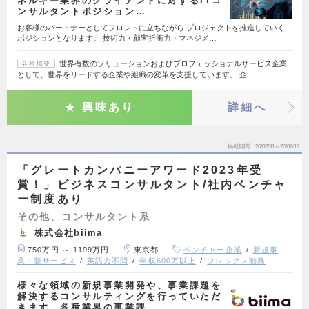
ネルギー業界のクライアントに対するITコ
ンサルタントポジション…
お客様のパートナーとしてフロントに立ちながら プロジェクトを推進していく
ポジションとなります。 技術力・顧客折衝力・マネジメ…
世界有数のソリューションおよびプロフェッショナルサービス企業
会社概要
として、世界をリードする企業や組織の変革を支援しています。 企…
興味あり
詳細へ
掲載期間
26/07/31～26/08/13
「グレートカンパニーアワード2023年受
賞！」ビジネスコンサルタント/社内ベンチャ
ー制度あり
その他、コンサルタント系
株式会社biima
750万円 ～ 1199万円
東京都
ベンチャー企業
新規事
業・新サービス
英語力不問
年収600万以上
フレックス勤務
様々な領域の新規事業開発や、事業課題を
解決するコンサルティングを行っていただ
きます。各種業界の事業課…