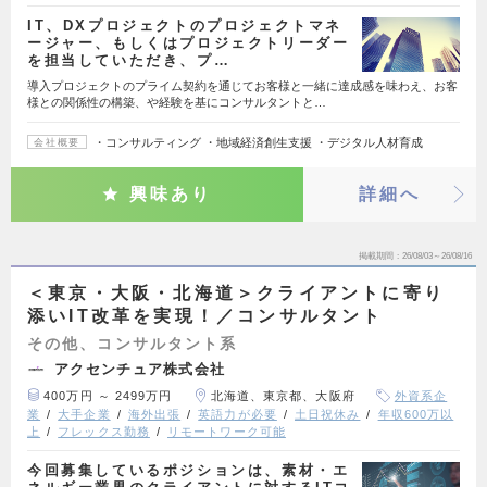
IT、DXプロジェクトのプロジェクトマネ
ージャー、もしくはプロジェクトリーダー
を担当していただき、プ…
導入プロジェクトのプライム契約を通じてお客様と一緒に達成感を味わえ、お客
様との関係性の構築、や経験を基にコンサルタントと…
・コンサルティング ・地域経済創生支援 ・デジタル人材育成
会社概要
興味あり
詳細へ
掲載期間
26/08/03～26/08/16
＜東京・大阪・北海道＞クライアントに寄り
添いIT改革を実現！／コンサルタント
その他、コンサルタント系
アクセンチュア株式会社
400万円 ～ 2499万円
北海道、東京都、大阪府
外資系企
業
大手企業
海外出張
英語力が必要
土日祝休み
年収600万以
上
フレックス勤務
リモートワーク可能
今回募集しているポジションは、素材・エ