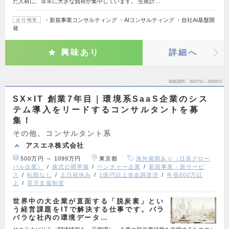
た人材に、非常に大きな負荷が集中しています。 生産計…
・新規事業コンサルティング ・AIコンサルティング ・自社AI基盤開
会社概要
発
興味あり
詳細へ
掲載期間
26/07/31～26/08/13
SX×IT 創業7年目｜環境系SaaS企業のシス
テム導入をリードするコンサルタントを募
集！
その他、コンサルタント系
アスエネ株式会社
500万円 ～ 1099万円
東京都
海外展開あり（日系グロー
バル企業）
株式公開準備
ベンチャー企業
新規事業・新サービ
ス
転勤なし
土日祝休み
1億円以上資金調達済
年収600万以
上
育児支援制度
世界中の大企業が直面する「脱炭素」とい
う経営課題をITで解決する仕事です。バラ
バラな社内の環境データ…