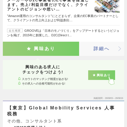
メーカーやD2C事業者のEC事業を推進し
ます。売上/利益目標だけでなく、クライ
アントのビジョンや想い…
”Amazon運用のコンサルタント”にとどまらず、企業のEC事業のパートナーとし
て、クライアントの売上向上および利益創出…
GROOVEは「日本のモノづくり」をアップデートするというビジョ
会社概要
ンを掲げ、2015年に創業した、D2C(Direct t…
興味あり
詳細へ
興味のある求人に
チェックをつけよう!
興味あり
スカウトのマッチング精度があがる!
その求人への合格可能性がわかる!
掲載期間
26/08/03～26/08/16
【東京】Global Mobility Services 人事
税務
その他、コンサルタント系