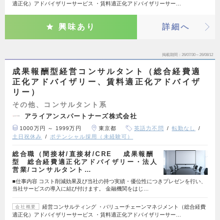
適正化）アドバイザリーサービス ・賃料適正化アドバイザリーサー…
興味あり
詳細へ
掲載期間
26/07/30～26/08/12
成果報酬型経営コンサルタント（総合経費適
正化アドバイザリー、賃料適正化アドバイザ
リー）
その他、コンサルタント系
アライアンスパートナーズ株式会社
1000万円 ～ 1999万円
東京都
英語力不問
転勤なし
土日祝休み
ポテンシャル採用（未経験可）
総合職（間接材/直接材/CRE 成果報酬
型 総合経費適正化アドバイザリー・法人
営業/コンサルタント…
■仕事内容 コスト削減効果及び当社の持つ実績・優位性につきプレゼンを行い、
当社サービスの導入に結び付けます。 金融機関をはじ…
経営コンサルティング ・バリューチェーンマネジメント（総合経費
会社概要
適正化）アドバイザリーサービス ・賃料適正化アドバイザリーサー…