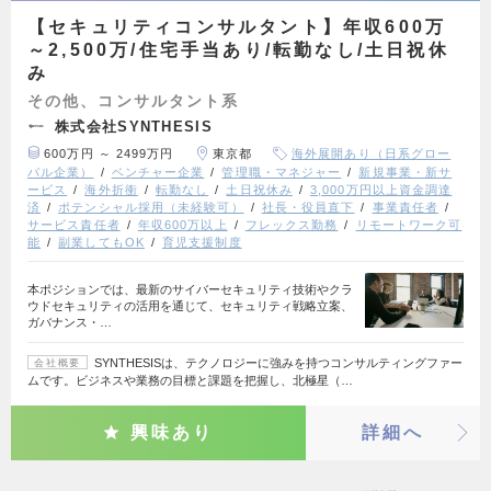
【セキュリティコンサルタント】年収600万
～2,500万/住宅手当あり/転勤なし/土日祝休
み
その他、コンサルタント系
株式会社SYNTHESIS
600万円 ～ 2499万円
東京都
海外展開あり（日系グロー
バル企業）
ベンチャー企業
管理職・マネジャー
新規事業・新サ
ービス
海外折衝
転勤なし
土日祝休み
3,000万円以上資金調達
済
ポテンシャル採用（未経験可）
社長・役員直下
事業責任者
サービス責任者
年収600万以上
フレックス勤務
リモートワーク可
能
副業してもOK
育児支援制度
本ポジションでは、最新のサイバーセキュリティ技術やクラ
ウドセキュリティの活用を通じて、セキュリティ戦略立案、
ガバナンス・…
SYNTHESISは、テクノロジーに強みを持つコンサルティングファー
会社概要
ムです。ビジネスや業務の目標と課題を把握し、北極星（…
興味あり
詳細へ