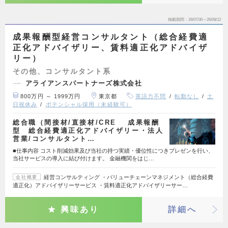
掲載期間
26/07/30～26/08/12
成果報酬型経営コンサルタント（総合経費適
正化アドバイザリー、賃料適正化アドバイザ
リー）
その他、コンサルタント系
アライアンスパートナーズ株式会社
800万円 ～ 1999万円
東京都
英語力不問
転勤なし
土
日祝休み
ポテンシャル採用（未経験可）
総合職（間接材/直接材/CRE 成果報酬
型 総合経費適正化アドバイザリー・法人
営業/コンサルタント…
■仕事内容 コスト削減効果及び当社の持つ実績・優位性につきプレゼンを行い、
当社サービスの導入に結び付けます。 金融機関をはじ…
経営コンサルティング ・バリューチェーンマネジメント（総合経費
会社概要
適正化）アドバイザリーサービス ・賃料適正化アドバイザリーサー…
興味あり
詳細へ