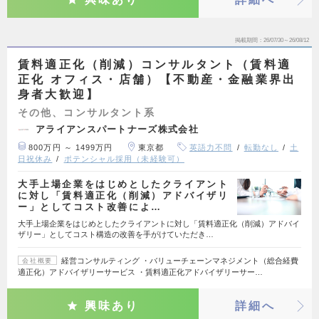
掲載期間
26/07/30～26/08/12
賃料適正化（削減）コンサルタント（賃料適
正化 オフィス・店舗）【不動産・金融業界出
身者大歓迎】
その他、コンサルタント系
アライアンスパートナーズ株式会社
800万円 ～ 1499万円
東京都
英語力不問
転勤なし
土
日祝休み
ポテンシャル採用（未経験可）
大手上場企業をはじめとしたクライアント
に対し「賃料適正化（削減）アドバイザリ
ー」としてコスト改善によ…
大手上場企業をはじめとしたクライアントに対し「賃料適正化（削減）アドバイ
ザリー」としてコスト構造の改善を手がけていただき…
経営コンサルティング ・バリューチェーンマネジメント（総合経費
会社概要
適正化）アドバイザリーサービス ・賃料適正化アドバイザリーサー…
興味あり
詳細へ