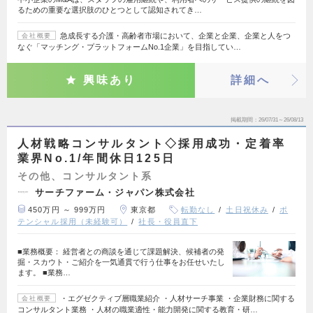
るための重要な選択肢のひとつとして認知されてき…
急成長する介護・高齢者市場において、企業と企業、企業と人をつ
会社概要
なぐ「マッチング・プラットフォームNo.1企業」を目指してい…
興味あり
詳細へ
掲載期間
26/07/31～26/08/13
人材戦略コンサルタント◇採用成功・定着率
業界No.1/年間休日125日
その他、コンサルタント系
サーチファーム・ジャパン株式会社
450万円 ～ 999万円
東京都
転勤なし
土日祝休み
ポ
テンシャル採用（未経験可）
社長・役員直下
■業務概要： 経営者との商談を通じて課題解決、候補者の発
掘・スカウト・ご紹介を一気通貫で行う仕事をお任せいたし
ます。 ■業務…
・エグゼクティブ層職業紹介 ・人材サーチ事業 ・企業財務に関する
会社概要
コンサルタント業務 ・人材の職業適性・能力開発に関する教育・研…