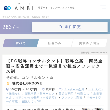
若手ハイキャリアのスカウト転職
東京都のその他、コンサルタント系の転職・求人情報
2837
条件変更
件
すべて
新着のみ
掲載終了間近
掲載期間
26/08/03～26/08/16
【EC戦略コンサルタント】戦略立案・商品企
画～広告運用まで一気通貫で担当／フレック
ス制
その他、コンサルタント系
株式会社GROOVE
400万円 ～ 649万円
東京都
ベンチャー企業
マネジメン
ト業務なし
新規事業・新サービス
英語力不問
転勤なし
土日祝
休み
ポテンシャル採用（未経験可）
フレックス勤務
リモートワ
ーク可能
副業してもOK