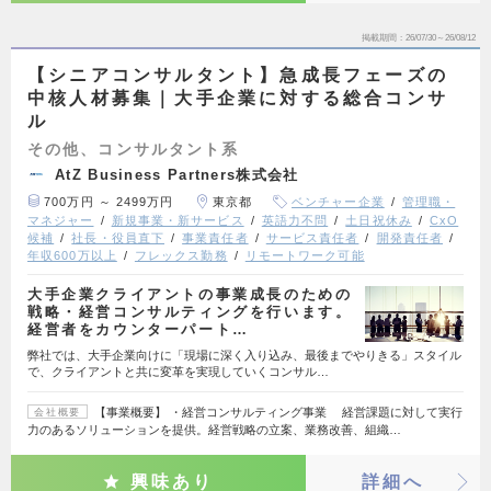
掲載期間
26/07/30～26/08/12
【シニアコンサルタント】急成長フェーズの
中核人材募集｜大手企業に対する総合コンサ
ル
その他、コンサルタント系
AtZ Business Partners株式会社
700万円 ～ 2499万円
東京都
ベンチャー企業
管理職・
マネジャー
新規事業・新サービス
英語力不問
土日祝休み
CxO
候補
社長・役員直下
事業責任者
サービス責任者
開発責任者
年収600万以上
フレックス勤務
リモートワーク可能
大手企業クライアントの事業成長のための
戦略・経営コンサルティングを行います。
経営者をカウンターパート…
弊社では、大手企業向けに「現場に深く入り込み、最後までやりきる」スタイル
で、クライアントと共に変革を実現していくコンサル…
【事業概要】 ・経営コンサルティング事業 経営課題に対して実行
会社概要
力のあるソリューションを提供。経営戦略の立案、業務改善、組織…
興味あり
詳細へ