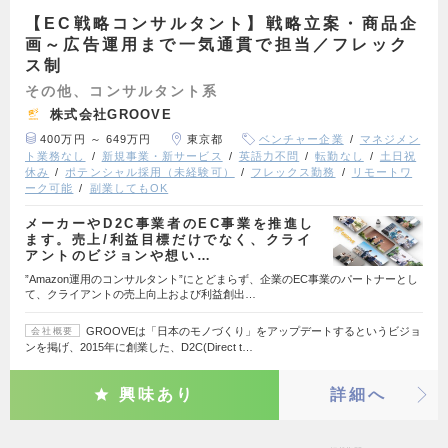
【EC戦略コンサルタント】戦略立案・商品企
画～広告運用まで一気通貫で担当／フレック
ス制
その他、コンサルタント系
株式会社GROOVE
400万円 ～ 649万円
東京都
ベンチャー企業
マネジメン
ト業務なし
新規事業・新サービス
英語力不問
転勤なし
土日祝
休み
ポテンシャル採用（未経験可）
フレックス勤務
リモートワ
ーク可能
副業してもOK
メーカーやD2C事業者のEC事業を推進し
ます。売上/利益目標だけでなく、クライ
アントのビジョンや想い…
”Amazon運用のコンサルタント”にとどまらず、企業のEC事業のパートナーとし
て、クライアントの売上向上および利益創出…
GROOVEは「日本のモノづくり」をアップデートするというビジョ
会社概要
ンを掲げ、2015年に創業した、D2C(Direct t…
興味あり
詳細へ