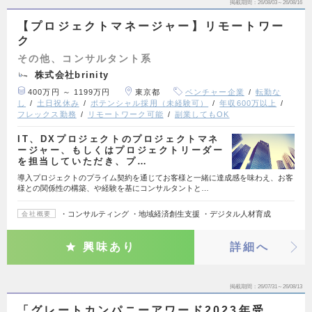
掲載期間
26/08/03～26/08/16
【プロジェクトマネージャー】リモートワー
ク
その他、コンサルタント系
株式会社brinity
400万円 ～ 1199万円
東京都
ベンチャー企業
転勤な
し
土日祝休み
ポテンシャル採用（未経験可）
年収600万以上
フレックス勤務
リモートワーク可能
副業してもOK
IT、DXプロジェクトのプロジェクトマネ
ージャー、もしくはプロジェクトリーダー
を担当していただき、プ…
導入プロジェクトのプライム契約を通じてお客様と一緒に達成感を味わえ、お客
様との関係性の構築、や経験を基にコンサルタントと…
・コンサルティング ・地域経済創生支援 ・デジタル人材育成
会社概要
興味あり
詳細へ
掲載期間
26/07/31～26/08/13
「グレートカンパニーアワード2023年受