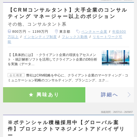
【CRMコンサルタント】大手企業のコンサル
ティング マネージャー以上のポジション
その他、コンサルタント系
800万円 ～ 1199万円
東京都
ベンチャー企業
年収600
万以上
インセンティブ制度
フレックス勤務
リモートワーク可
能
【【具体的には】 ・クライアント企業の現状をアセスメン
ト ・統計解析ソフトを活用してクライアント企業のDB分析
を実施（データ…
弊社はCRM戦略を中心に、クライアント企業のマーケティング・コ
会社概要
ミュニケーション戦略のコンサルティング、プランニング、エク…
興味あり
詳細へ
掲載期間
26/07/14～26/09/07
※ポテンシャル積極採用中【グローバル案
件】プロジェクトマネジメントアドバイザリ
ー