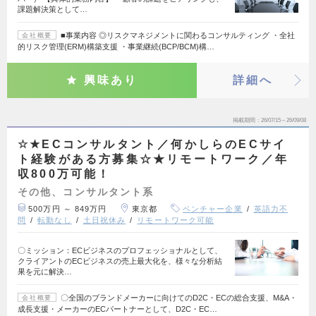
課題解決策として…
■事業内容 ◎リスクマネジメントに関わるコンサルティング ・全社
会社概要
的リスク管理(ERM)構築支援 ・事業継続(BCP/BCM)構…
興味あり
詳細へ
掲載期間
26/07/15～26/09/08
☆★ECコンサルタント／何かしらのECサイ
ト経験がある方募集☆★リモートワーク／年
収800万可能！
その他、コンサルタント系
500万円 ～ 849万円
東京都
ベンチャー企業
英語力不
問
転勤なし
土日祝休み
リモートワーク可能
〇ミッション：ECビジネスのプロフェッショナルとして、
クライアントのECビジネスの売上最大化を、様々な分析結
果を元に解決…
〇全国のブランドメーカーに向けてのD2C・ECの総合支援、M&A・
会社概要
成長支援・メーカーのECパートナーとして、D2C・EC…