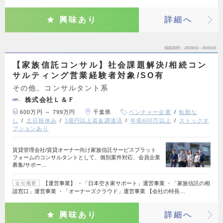
興味あり
詳細へ
掲載期間
26/08/03～26/08/16
【家族信託コンサル】社会課題解決/相続コン
サルティング営業経験者対象/SO有
その他、コンサルタント系
株式会社Ｌ＆Ｆ
600万円 ～ 799万円
千葉県
ベンチャー企業
転勤な
し
土日祝休み
1億円以上資金調達済
年収600万以上
ストックオ
プションあり
賃貸管理会社/賃貸オーナー向け家族信託サービスプラット
フォームのコンサルタントとして、個別案件対応、会員企業
募集/サポー…
【運営事業】 ・「日本空き家サポート」運営事業 ・「家族信託の相
会社概要
談窓口」運営事業 ・「オーナーズクラウド」運営事業 【会社の特長…
興味あり
詳細へ