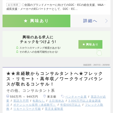
〇全国のブランドメーカーに向けてのD2C・ECの総合支援、M&A・
会社概要
成長支援・メーカーのECパートナーとして、D2C・EC…
興味あり
詳細へ
興味のある求人に
チェックをつけよう!
興味あり
スカウトのマッチング精度があがる!
その求人への合格可能性がわかる!
掲載期間
26/07/15～26/09/08
★★未経験からコンサルタントへ★フレック
ス・リモート・高年収／ワークライフバラン
スが取れるコンサル！
その他、コンサルタント系
550万円 ～ 949万円
東京都
ベンチャー企業
英語力が必
要
英語力不問
転勤なし
土日祝休み
3,000万円以上資金調達
済
ポテンシャル採用（未経験可）
年収600万以上
フレックス勤
務
リモートワーク可能
育児支援制度