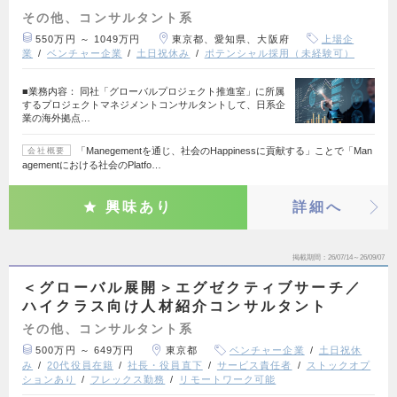
その他、コンサルタント系
550万円 ～ 1049万円
東京都、愛知県、大阪府
上場企
業
ベンチャー企業
土日祝休み
ポテンシャル採用（未経験可）
■業務内容： 同社「グローバルプロジェクト推進室」に所属
するプロジェクトマネジメントコンサルタントして、日系企
業の海外拠点…
「Manegementを通じ、社会のHappinessに貢献する」ことで「Man
会社概要
agementにおける社会のPlatfo…
興味あり
詳細へ
掲載期間
26/07/14～26/09/07
＜グローバル展開＞エグゼクティブサーチ／
ハイクラス向け人材紹介コンサルタント
その他、コンサルタント系
500万円 ～ 649万円
東京都
ベンチャー企業
土日祝休
み
20代役員在籍
社長・役員直下
サービス責任者
ストックオプ
ションあり
フレックス勤務
リモートワーク可能