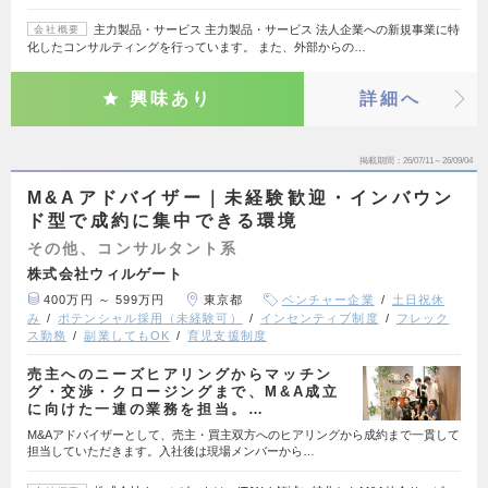
主力製品・サービス 主力製品・サービス 法人企業への新規事業に特
会社概要
化したコンサルティングを行っています。 また、外部からの…
興味あり
詳細へ
掲載期間
26/07/11～26/09/04
M&Aアドバイザー｜未経験歓迎・インバウン
ド型で成約に集中できる環境
その他、コンサルタント系
株式会社ウィルゲート
400万円 ～ 599万円
東京都
ベンチャー企業
土日祝休
み
ポテンシャル採用（未経験可）
インセンティブ制度
フレック
ス勤務
副業してもOK
育児支援制度
売主へのニーズヒアリングからマッチン
グ・交渉・クロージングまで、M&A成立
に向けた一連の業務を担当。…
M&Aアドバイザーとして、売主・買主双方へのヒアリングから成約まで一貫して
担当していただきます。入社後は現場メンバーから…