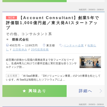
掲載期間
26/08/03～26/08/16
【Account Consultant】創業5年で
NEW
評価額1,000億円超／東大発AIスタートアッ
プ
その他、コンサルタント系
燈株式会社
450万円 ～ 1199万円
東京都
ベンチャー企業
転勤な
し
土日祝休み
20代役員在籍
経営層の折衝から現場の業務改革まで全フェーズをリード
し、生成AI導入に向けての要件定義と実行支援を担うコンサ
ルティング担…
「AI SaaS事業」「DXソリューション事業」の2つの事業を柱として
会社概要
います。AI SaaSは知能化したソフトウェアによ…
興味あり
詳細へ
掲載期間
26/08/03～26/08/16