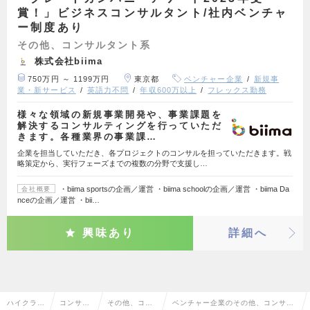
賞！」ビジネスコンサルタント/社内ベンチャ
ー制度あり
その他、コンサルタント系
株式会社biima
750万円 ～ 1199万円
東京都
ベンチャー企業
新規事
業・新サービス
英語力不問
年収600万以上
フレックス勤務
様々な領域の新規事業開発や、事業課題を
解決するコンサルティングを行っていただ
きます。各種業界の事業課…
企業を担当していただき、各プロジェクトのコンサルを担っていただきます。戦
略策定から、実行フェーズまでの複数の分野で支援し…
・biima sportsの企画／運営 ・biima schoolの企画／運営 ・biima Da
会社概要
nceの企画／運営 ・bii…
興味あり
詳細へ
ハイクラス
コンサル
その他、コン
ベンチャー企業のその他、コンサル