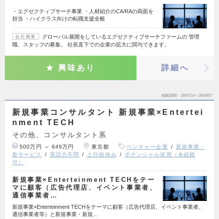
・エグゼクティブサーチ事業 ・人材紹介のCA/RAの両面を
担当 ・ハイクラス向けの転職支援全般
グローバル展開をしているエグゼクティブサーチファームの 管理
会社概要
職、スタッフの募集。 社長直下での企業の拡大に関与できます。
興味あり
詳細へ
掲載期間
26/07/14～26/09/07
新規事業コンサルタント 新規事業×Entertei
nment TECH
その他、コンサルタント系
500万円 ～ 649万円
東京都
ベンチャー企業
新規事業・
新サービス
英語力不問
土日祝休み
ポテンシャル採用（未経験
可）
新規事業×Enterteinment TECHをテー
マに顧客（広告代理店、イベント事業者、
通信事業者…
新規事業×Enterteinment TECHをテーマに顧客（広告代理店、イベント事業者、
通信事業者等）と新規事業・新規…