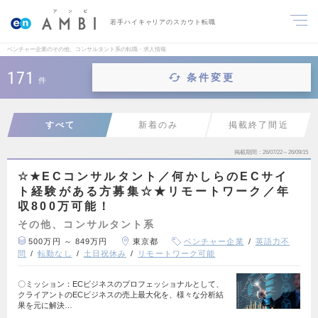
若手ハイキャリアのスカウト転職
ベンチャー企業のその他、コンサルタント系の転職・求人情報
171
条件変更
件
すべて
新着のみ
掲載終了間近
掲載期間
26/07/22～26/09/15
☆★ECコンサルタント／何かしらのECサイ
ト経験がある方募集☆★リモートワーク／年
収800万可能！
その他、コンサルタント系
500万円 ～ 849万円
東京都
ベンチャー企業
英語力不
問
転勤なし
土日祝休み
リモートワーク可能
〇ミッション：ECビジネスのプロフェッショナルとして、
クライアントのECビジネスの売上最大化を、様々な分析結
果を元に解決…