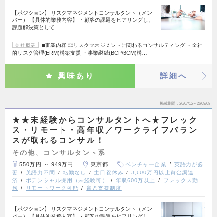
【ポジション】 リスクマネジメントコンサルタント（メン
バー） 【具体的業務内容】 ・顧客の課題をヒアリングし、
課題解決策として…
■事業内容 ◎リスクマネジメントに関わるコンサルティング ・全社
会社概要
的リスク管理(ERM)構築支援 ・事業継続(BCP/BCM)構…
興味あり
詳細へ
掲載期間
26/07/15～26/09/08
★★未経験からコンサルタントへ★フレック
ス・リモート・高年収／ワークライフバラン
スが取れるコンサル！
その他、コンサルタント系
550万円 ～ 949万円
東京都
ベンチャー企業
英語力が必
要
英語力不問
転勤なし
土日祝休み
3,000万円以上資金調達
済
ポテンシャル採用（未経験可）
年収600万以上
フレックス勤
務
リモートワーク可能
育児支援制度
【ポジション】 リスクマネジメントコンサルタント（メン
バー） 【具体的業務内容】 ・顧客の課題をヒアリングし、