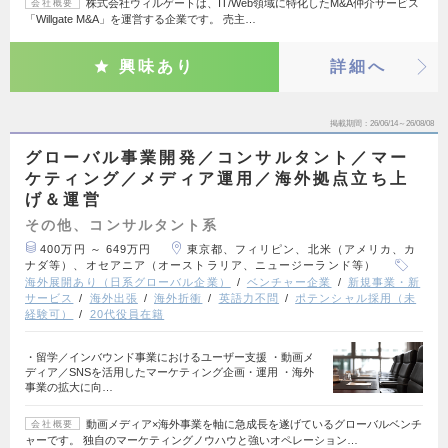
株式会社ウィルゲートは、IT/Web領域に特化したM&A仲介サービス
会社概要
「Willgate M&A」を運営する企業です。 売主…
興味あり
詳細へ
掲載期間
26/06/14～26/08/08
グローバル事業開発／コンサルタント／マー
ケティング／メディア運用／海外拠点立ち上
げ＆運営
その他、コンサルタント系
400万円 ～ 649万円
東京都、フィリピン、北米（アメリカ、カ
ナダ等）、オセアニア（オーストラリア、ニュージーランド等）
海外展開あり（日系グローバル企業）
ベンチャー企業
新規事業・新
サービス
海外出張
海外折衝
英語力不問
ポテンシャル採用（未
経験可）
20代役員在籍
・留学／インバウンド事業におけるユーザー支援 ・動画メ
ディア／SNSを活用したマーケティング企画・運用 ・海外
事業の拡大に向…
動画メディア×海外事業を軸に急成長を遂げているグローバルベンチ
会社概要
ャーです。 独自のマーケティングノウハウと強いオペレーション…