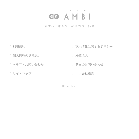
求人TOP
タント系
ルタント
トの転職・求人情報一覧
若手ハイキャリアのスカウト転職
利用規約
求人情報に関するポリシー
個人情報の取り扱い
推奨環境
ヘルプ・お問い合わせ
参画のお問い合わせ
サイトマップ
エン会社概要
©
en Inc.