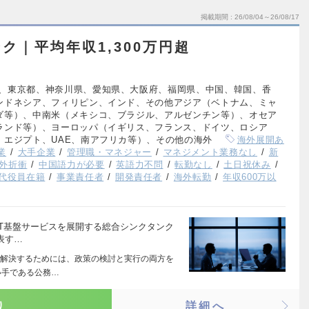
掲載期間
26/08/04～26/08/17
ク｜平均年収1,300万円超
、東京都、神奈川県、愛知県、大阪府、福岡県、中国、韓国、香
ンドネシア、フィリピン、インド、その他アジア（ベトナム、ミャ
ダ等）、中南米（メキシコ、ブラジル、アルゼンチン等）、オセア
ランド等）、ヨーロッパ（イギリス、フランス、ドイツ、ロシア
、エジプト、UAE、南アフリカ等）、その他の海外
海外展開あ
業
大手企業
管理職・マネジャー
マネジメント業務なし
新
外折衝
中国語力が必要
英語力不問
転勤なし
土日祝休み
0代役員在籍
事業責任者
開発責任者
海外転勤
年収600万以
、IT基盤サービスを展開する総合シンクタンク
表す…
解決するためには、政策の検討と実行の両方を
い手である公務…
り
詳細へ