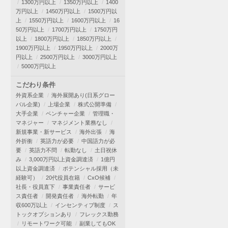
1300万円以上
1350万円以上
1400
万円以上
1450万円以上
1500万円以
上
1550万円以上
1600万円以上
16
50万円以上
1700万円以上
1750万円
以上
1800万円以上
1850万円以上
1900万円以上
1950万円以上
2000万
円以上
2500万円以上
3000万円以上
5000万円以上
こだわり条件
外資系企業
海外展開あり(日系グロー
バル企業)
上場企業
株式公開準備
大手企業
ベンチャー企業
管理職・
マネジャー
マネジメント業務なし
新規事業・新サービス
海外出張
海
外折衝
英語力が必要
中国語力が必
要
英語力不問
転勤なし
土日祝休
み
3,000万円以上資金調達済
1億円
以上資金調達済
ポテンシャル採用（未
経験可）
20代役員在籍
CxO候補
社長・役員直下
事業責任者
サービ
ス責任者
開発責任者
海外転勤
年
収600万以上
インセンティブ制度
ス
トックオプションあり
フレックス勤務
リモートワーク可能
副業してもOK