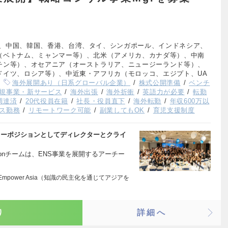
、中国、韓国、香港、台湾、タイ、シンガポール、インドネシア、
（ベトナム、ミャンマー等）、北米（アメリカ、カナダ等）、中南
チン等）、オセアニア（オーストラリア、ニュージーランド等）、
ドイツ、ロシア等）、中近東・アフリカ（モロッコ、エジプト、UA
海外展開あり（日系グローバル企業）
株式公開準備
ベンチ
規事業・新サービス
海外出張
海外折衝
英語力が必要
転勤
調達済
20代役員在籍
社長・役員直下
海外転勤
年収600万以
ス勤務
リモートワーク可能
副業してもOK
育児支援制度
マネージャーポジションとしてディレクターとクライ
utionチームは、ENS事業を展開するアーチー
dge, Empower Asia（知識の民主化を通じてアジアを
り
詳細へ