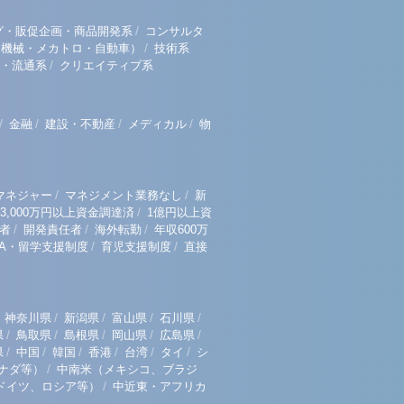
/
グ・販促企画・商品開発系
コンサルタ
/
（機械・メカトロ・自動車）
技術系
/
・流通系
クリエイティブ系
/
/
/
/
金融
建設・不動産
メディカル
物
/
/
マネジャー
マネジメント業務なし
新
/
3,000万円以上資金調達済
1億円以上資
/
/
/
者
開発責任者
海外転勤
年収600万
/
/
BA・留学支援制度
育児支援制度
直接
/
/
/
/
神奈川県
新潟県
富山県
石川県
/
/
/
/
/
県
鳥取県
島根県
岡山県
広島県
/
/
/
/
/
/
県
中国
韓国
香港
台湾
タイ
シ
/
ナダ等）
中南米（メキシコ、ブラジ
/
ドイツ、ロシア等）
中近東・アフリカ