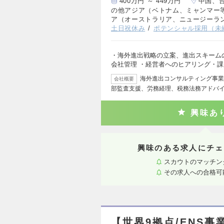
400万円 ～ 449万円
中国、
の他アジア（ベトナム、ミャンマー
ア（オーストラリア、ニュージーラ
土日祝休み
ポテンシャル採用（未
・海外進出戦略の立案、進出スキーム
会社管理 ・経営者へのヒアリング・
海外進出コンサルティング事業
会社概要
部監査支援、労務経理、税務法務アドバ
興味あ
興味のある求人にチェ
スカウトのマッチン
その求人への合格可
【世界9拠点/ENS