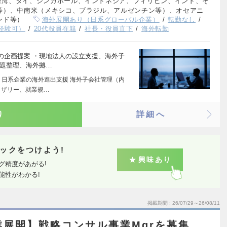
台湾、タイ、シンガポール、インドネシア、フィリピン、インド、そ
等）、中南米（メキシコ、ブラジル、アルゼンチン等）、オセアニ
ンド等）
海外展開あり（日系グローバル企業）
転勤なし
経験可）
20代役員在籍
社長・役員直下
海外転勤
の企画提案 ・現地法人の設立支援、海外子
課題整理、海外拠…
 日系企業の海外進出支援 海外子会社管理（内
イザリー、就業規…
り
詳細へ
ックをつけよう!
興味あり
グ精度があがる!
能性がわかる!
掲載期間
26/07/29～26/08/11
事業展開】戦略コンサル事業Mgrを募集