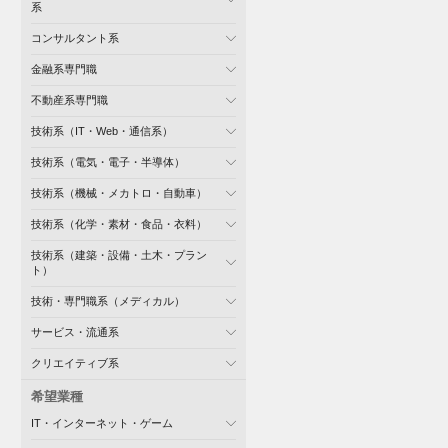
系
コンサルタント系
金融系専門職
不動産系専門職
技術系（IT・Web・通信系）
技術系（電気・電子・半導体）
技術系（機械・メカトロ・自動車）
技術系（化学・素材・食品・衣料）
技術系（建築・設備・土木・プラン
ト）
技術・専門職系（メディカル）
サービス・流通系
クリエイティブ系
希望業種
IT・インターネット・ゲーム