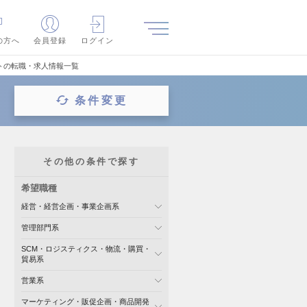
の方へ
会員登録
ログイン
トの転職・求人情報一覧
条件変更
その他の条件で探す
希望職種
経営・経営企画・事業企画系
管理部門系
SCM・ロジスティクス・物流・購買・
貿易系
営業系
マーケティング・販促企画・商品開発