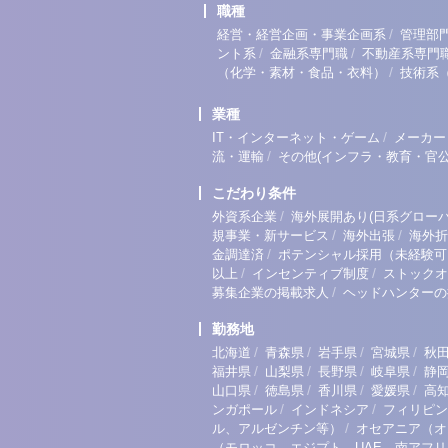
職種
/
経営・経営企画・事業企画系
管理部
/
/
ント系
金融系専門職
不動産系専門
/
（化学・素材・食品・衣料）
技術系
業種
/
IT・インターネット・ゲーム
メーカー
/
流・運輸
その他(インフラ・教育・官公
こだわり条件
/
外資系企業
海外展開あり(日系グローバ
/
/
規事業・新サービス
海外出張
海外折
/
金調達済
ポテンシャル採用（未経験可
/
/
以上
インセンティブ制度
ストックオ
/
募集企業の掲載求人
ヘッドハンターの
勤務地
/
/
/
/
北海道
青森県
岩手県
宮城県
秋
/
/
/
/
福井県
山梨県
長野県
岐阜県
静
/
/
/
/
山口県
徳島県
香川県
愛媛県
高
/
/
ンガポール
インドネシア
フィリピン
/
ル、アルゼンチン等）
オセアニア（オ
（モロッコ、エジプト、UAE、南アフ