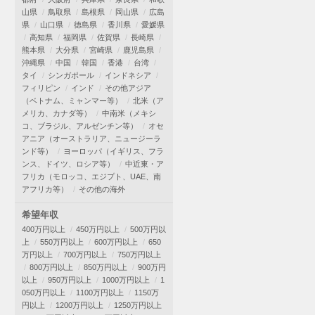
山県
鳥取県
島根県
岡山県
広島
県
山口県
徳島県
香川県
愛媛県
高知県
福岡県
佐賀県
長崎県
熊本県
大分県
宮崎県
鹿児島県
沖縄県
中国
韓国
香港
台湾
タイ
シンガポール
インドネシア
フィリピン
インド
その他アジア
（ベトナム、ミャンマー等）
北米（ア
メリカ、カナダ等）
中南米（メキシ
コ、ブラジル、アルゼンチン等）
オセ
アニア（オーストラリア、ニュージーラ
ンド等）
ヨーロッパ（イギリス、フラ
ンス、ドイツ、ロシア等）
中近東・ア
フリカ（モロッコ、エジプト、UAE、南
アフリカ等）
その他の海外
希望年収
400万円以上
450万円以上
500万円以
上
550万円以上
600万円以上
650
万円以上
700万円以上
750万円以上
800万円以上
850万円以上
900万円
以上
950万円以上
1000万円以上
1
050万円以上
1100万円以上
1150万
円以上
1200万円以上
1250万円以上