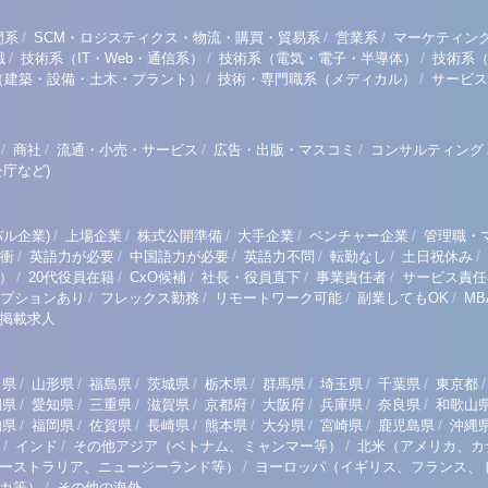
/
/
/
門系
SCM・ロジスティクス・物流・購買・貿易系
営業系
マーケティン
/
/
/
職
技術系（IT・Web・通信系）
技術系（電気・電子・半導体）
技術系
/
/
（建築・設備・土木・プラント）
技術・専門職系（メディカル）
サービス
/
/
/
/
商社
流通・小売・サービス
広告・出版・マスコミ
コンサルティング
庁など)
/
/
/
/
/
ル企業)
上場企業
株式公開準備
大手企業
ベンチャー企業
管理職・
/
/
/
/
/
/
衝
英語力が必要
中国語力が必要
英語力不問
転勤なし
土日祝休み
/
/
/
/
/
）
20代役員在籍
CxO候補
社長・役員直下
事業責任者
サービス責任
/
/
/
/
プションあり
フレックス勤務
リモートワーク可能
副業してもOK
M
掲載求人
/
/
/
/
/
/
/
/
/
田県
山形県
福島県
茨城県
栃木県
群馬県
埼玉県
千葉県
東京都
/
/
/
/
/
/
/
/
岡県
愛知県
三重県
滋賀県
京都府
大阪府
兵庫県
奈良県
和歌山
/
/
/
/
/
/
/
/
知県
福岡県
佐賀県
長崎県
熊本県
大分県
宮崎県
鹿児島県
沖縄
/
/
/
インド
その他アジア（ベトナム、ミャンマー等）
北米（アメリカ、カ
/
ーストラリア、ニュージーランド等）
ヨーロッパ（イギリス、フランス、
/
リカ等）
その他の海外