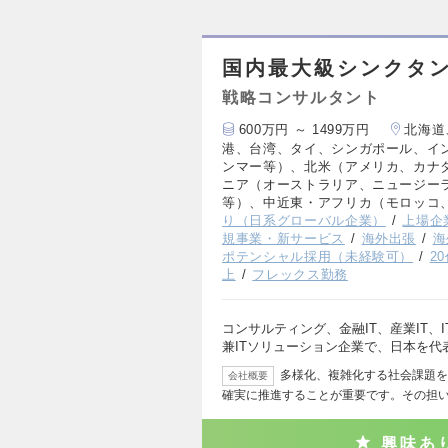
国内最大級シンクタン
戦略コンサルタント
600万円 ～ 1499万円
北海道
港、台湾、タイ、シンガポール、イ
ンマー等）、北米（アメリカ、カナ
ニア（オーストラリア、ニュージー
等）、中近東・アフリカ（モロッコ
り（日系グローバル企業）
上場企
規事業・新サービス
海外出張
海
ポテンシャル採用（未経験可）
2
上
フレックス勤務
コンサルティング、金融IT、産業IT
兼ITソリューション企業で、日本を代
多様化、複雑化する社会課題を
会社概要
確実に推進することが重要です。その担
興味あ