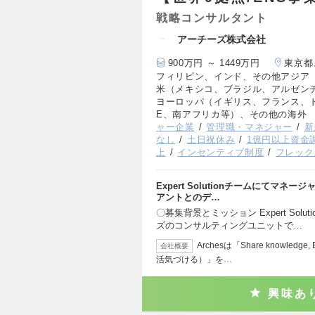
戦略コンサルタント
アーチーズ株式会社
900万円 ～ 1449万円
東京都
フィリピン、インド、その他アジア
米（メキシコ、ブラジル、アルゼン
ヨーロッパ（イギリス、フランス、
E、南アフリカ等）、その他の海外
ャー企業
管理職・マネジャー
新
なし
土日祝休み
1億円以上資金
上
インセンティブ制度
フレック
Expert Solutionチームにて
アントとのデ…
〇募集背景とミッション Expert Sol
ズのコンサルティングユニットで…
Archesは「Share knowle
会社概要
活気づける）」を…
興味あ