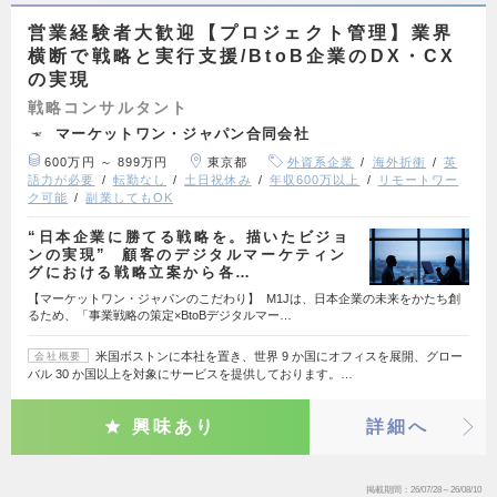
営業経験者大歓迎【プロジェクト管理】業界
横断で戦略と実行支援/BtoB企業のDX・CX
の実現
戦略コンサルタント
マーケットワン・ジャパン合同会社
600万円 ～ 899万円
東京都
外資系企業
海外折衝
英
語力が必要
転勤なし
土日祝休み
年収600万以上
リモートワー
ク可能
副業してもOK
“日本企業に勝てる戦略を。描いたビジョ
ンの実現” 顧客のデジタルマーケティン
グにおける戦略立案から各…
【マーケットワン・ジャパンのこだわり】 M1Jは、日本企業の未来をかたち創
るため、「事業戦略の策定×BtoBデジタルマー…
米国ボストンに本社を置き、世界 9 か国にオフィスを展開、グロー
会社概要
バル 30 か国以上を対象にサービスを提供しております。…
興味あり
詳細へ
掲載期間
26/07/28～26/08/10