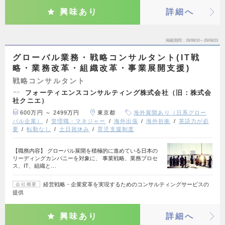
興味あり
詳細へ
掲載期間
26/08/10～26/08/23
グローバル業務・戦略コンサルタント(IT戦
略・業務改革・組織改革・事業展開支援)
戦略コンサルタント
フォーティエンスコンサルティング株式会社（旧：株式会
社クニエ）
600万円 ～ 2499万円
東京都
海外展開あり（日系グロー
バル企業）
管理職・マネジャー
海外出張
海外折衝
英語力が必
要
転勤なし
土日祝休み
育児支援制度
【職務内容】 グローバル展開を積極的に進めている日本の
リーディングカンパニーを対象に、 事業戦略、業務プロセ
ス、IT、組織と…
経営戦略・企業変革を実現するためのコンサルティングサービスの
会社概要
提供
興味あり
詳細へ