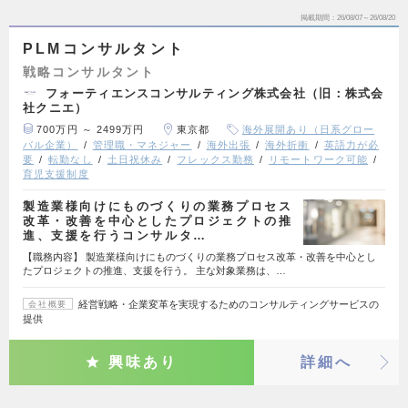
掲載期間
26/08/07～26/08/20
PLMコンサルタント
戦略コンサルタント
フォーティエンスコンサルティング株式会社（旧：株式会
社クニエ）
700万円 ～ 2499万円
東京都
海外展開あり（日系グロー
バル企業）
管理職・マネジャー
海外出張
海外折衝
英語力が必
要
転勤なし
土日祝休み
フレックス勤務
リモートワーク可能
育児支援制度
製造業様向けにものづくりの業務プロセス
改革・改善を中心としたプロジェクトの推
進、支援を行うコンサルタ…
【職務内容】 製造業様向けにものづくりの業務プロセス改革・改善を中心とし
たプロジェクトの推進、支援を行う。 主な対象業務は、…
経営戦略・企業変革を実現するためのコンサルティングサービスの
会社概要
提供
興味あり
詳細へ