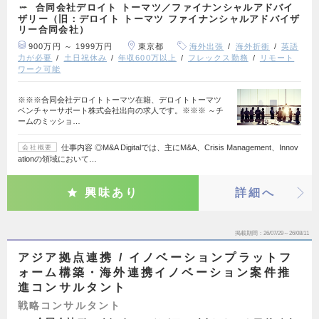
合同会社デロイト トーマツ／ファイナンシャルアドバイ
ザリー（旧：デロイト トーマツ ファイナンシャルアドバイザ
リー合同会社）
900万円 ～ 1999万円
東京都
海外出張
海外折衝
英語
力が必要
土日祝休み
年収600万以上
フレックス勤務
リモート
ワーク可能
※※※合同会社デロイトトーマツ在籍、デロイトトーマツ
ベンチャーサポート株式会社出向の求人です。※※※ ～チ
ームのミッショ…
仕事内容 ◎M&A Digitalでは、主にM&A、Crisis Management、Innov
会社概要
ationの領域において…
興味あり
詳細へ
掲載期間
26/07/29～26/08/11
アジア拠点連携 / イノベーションプラットフ
ォーム構築・海外連携イノベーション案件推
進コンサルタント
戦略コンサルタント