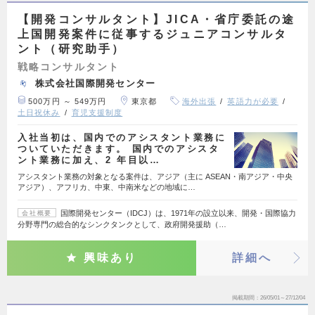
【開発コンサルタント】JICA・省庁委託の途
上国開発案件に従事するジュニアコンサルタ
ント（研究助手）
戦略コンサルタント
株式会社国際開発センター
500万円 ～ 549万円
東京都
海外出張
英語力が必要
土日祝休み
育児支援制度
入社当初は、国内でのアシスタント業務に
ついていただきます。 国内でのアシスタ
ント業務に加え、2 年目以…
アシスタント業務の対象となる案件は、アジア（主に ASEAN・南アジア・中央
アジア）、アフリカ、中東、中南米などの地域に…
国際開発センター（IDCJ）は、1971年の設立以来、開発・国際協力
会社概要
分野専門の総合的なシンクタンクとして、政府開発援助（…
興味あり
詳細へ
掲載期間
26/05/01～27/12/04