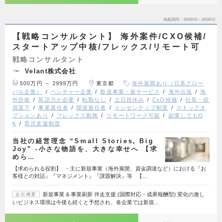
掲載期間
26/08/10～26/08/23
【戦略コンサルタント】 海外案件/CXO候補/
スタートアップ中核/フレックス/リモート可
戦略コンサルタント
Velant株式会社
500万円 ～ 2999万円
東京都
海外展開あり（日系グロー
バル企業）
ベンチャー企業
新規事業・新サービス
海外出張
海
外折衝
英語力が必要
転勤なし
土日祝休み
CxO候補
社長・役
員直下
事業責任者
開発責任者
インセンティブ制度
ストックオ
プションあり
フレックス勤務
リモートワーク可能
副業してもO
K
育児支援制度
当社の経営理念 “Small Stories, Big
Joy” -小さな物語を、大きな幸せへ 【求
めら…
【求められる役割】 ・主に新規事業（海外展開、資金調達など）における『お
客様との対話』『マネジメント』『課題解決』等 【…
新規事業 & 事業刷新 伴走支援 (国際対応・成果報酬型) 変化の激し
会社概要
いビジネス環境は今後も続くと予想され、各企業では新規…