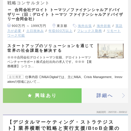
戦略コンサルタント
合同会社デロイト トーマツ／ファイナンシャルアドバイ
ザリー（旧：デロイト トーマツ ファイナンシャルアドバイザ
リー合同会社）
900万円 ～ 1999万円
東京都
海外出張
海外折衝
英語
力が必要
土日祝休み
年収600万以上
フレックス勤務
リモート
ワーク可能
スタートアップのソリューションを通じて
世界の社会課題を解決する
※※※合同会社デロイトトーマツ在籍、デロイトトーマツ
ベンチャーサポート株式会社出向の求人です。※※※ 【業
務概要】 シリコ…
仕事内容 ◎M&A Digitalでは、主にM&A、Crisis Management、Innov
会社概要
ationの領域において…
興味あり
詳細へ
掲載期間
26/07/30～26/08/12
【デジタルマーケティング・ストラテジス
ト】業界横断で戦略と実行支援/BtoB企業の