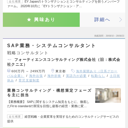
EY Japanのトランザクションとコンサルティングを担うメンバーフ
会社概要
ァーム。 2020年10月に「EYトランザクション・ア…
興味あり
詳細へ
掲載期間
26/08/10～26/08/23
SAP業務・システムコンサルタント
戦略コンサルタント
フォーティエンスコンサルティング株式会社（旧：株式会
社クニエ）
600万円 ～ 2499万円
東京都
海外展開あり（日系グロー
バル企業）
海外出張
海外折衝
英語力が必要
転勤なし
土日祝
休み
育児支援制度
業務コンサルティング・構想策定フェーズ
を主に担当
【業務概要】 SAPに関するシステム知見をもとに、徹底し
たFit to standardの実現を目指し顧客の経営・業務に変…
経営戦略・企業変革を実現するためのコンサルティングサービスの
会社概要
提供