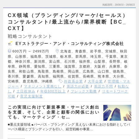
掲載期間
26/08/10～26/08/23
CX領域（ブランディング/マーケ/セールス）
コンサルタント/最上流から/業界横断【BC_
CXT】
戦略コンサルタント
EYストラテジー・アンド・コンサルティング株式会社
600万円 ～ 2499万円
北海道、青森県、岩手県、宮城県、秋田
県、山形県、福島県、茨城県、栃木県、群馬県、埼玉県、千葉県、東京
都、神奈川県、新潟県、富山県、石川県、福井県、山梨県、長野県、岐
阜県、静岡県、愛知県、三重県、滋賀県、京都府、大阪府、兵庫県、奈
良県、和歌山県、鳥取県、島根県、岡山県、広島県、山口県、徳島県、
香川県、愛媛県、高知県、福岡県、佐賀県、長崎県、熊本県、大分県、
宮崎県、鹿児島県、沖縄県
外資系企業
大手企業
管理職・マネ
ジャー
マネジメント業務なし
英語力が必要
英語力不問
転勤な
し
土日祝休み
年収600万以上
フレックス勤務
リモートワーク
可能
育児支援制度
この実現に向けて新規事業・サービス創出
を支援、そして、企業と顧客の関係におい
ても、マーケティング・セ…
■重点支援領域 ●パーパス・ブランディング 見えない未来における指針としてパ
ーパス構築とブランディングを行い、経営戦略や事業…