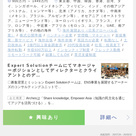
900万円 ～ 1449万円
東京都、中国、韓国、香港、台湾、タ
イ、シンガポール、インドネシア、フィリピン、インド、その他アジア
（ベトナム、ミャンマー等）、北米（アメリカ、カナダ等）、中南米
（メキシコ、ブラジル、アルゼンチン等）、オセアニア（オーストラリ
ア、ニュージーランド等）、ヨーロッパ（イギリス、フランス、ドイ
ツ、ロシア等）、中近東・アフリカ（モロッコ、エジプト、UAE、南ア
フリカ等）、その他の海外
海外展開あり（日系グローバル企
業）
株式公開準備
ベンチャー企業
管理職・マネジャー
新規事
業・新サービス
海外出張
海外折衝
英語力が必要
転勤なし
土
日祝休み
1億円以上資金調達済
20代役員在籍
社長・役員直下
海外転勤
年収600万以上
インセンティブ制度
フレックス勤務
リモートワーク可能
副業してもOK
育児支援制度
Expert Solutionチームにてマネージャ
ーポジションとしてディレクターとクライ
アントとのデ…
〇募集背景とミッション Expert Solutionチームは、ENS事業を展開するアーチー
ズのコンサルティングユニットで…
Archesは「Share knowledge, Empower Asia（知識の民主化を通じ
会社概要
てアジアを活気づける）」を…
興味あり
詳細へ
掲載期間
26/07/28～26/08/10