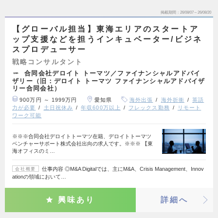
掲載期間
26/08/07～26/08/20
【グローバル担当】東海エリアのスタートア
ップ支援などを担うインキュベーター/ビジネ
スプロデューサー
戦略コンサルタント
合同会社デロイト トーマツ／ファイナンシャルアドバイ
ザリー（旧：デロイト トーマツ ファイナンシャルアドバイザ
リー合同会社）
900万円 ～ 1999万円
愛知県
海外出張
海外折衝
英語
力が必要
土日祝休み
年収600万以上
フレックス勤務
リモート
ワーク可能
※※※合同会社デロイトトーマツ在籍、デロイトトーマツ
ベンチャーサポート株式会社出向の求人です。※※※ 【東
海オフィスのミ…
仕事内容 ◎M&A Digitalでは、主にM&A、Crisis Management、Innov
会社概要
ationの領域において…
興味あり
詳細へ