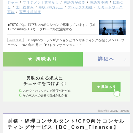
ジャー
マネジメント業務なし
英語力が必要
英語力不問
転勤な
し
土日祝休み
年収600万以上
フレックス勤務
リモートワーク
可能
育児支援制度
◆FSTCでは、以下3つのポジションで募集しています。 (1)I
T Consulting (TSD)： グローバルに活躍する…
EY Japanのトランザクションとコンサルティングを担うメンバーフ
会社概要
ァーム。 2020年10月に「EYトランザクション・ア…
興味あり
詳細へ
興味のある求人に
チェックをつけよう!
興味あり
スカウトのマッチング精度があがる!
その求人への合格可能性がわかる!
掲載期間
26/08/10～26/08/23
財務・経理コンサルタント/CFO向けコンサル
ティングサービス【BC_Com_Finance】