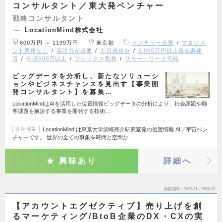
コンサルタント／東大発ベンチャー
戦略コンサルタント
LocationMind株式会社
600万円 ～ 1199万円
東京都
ベンチャー企業
マネジメ
ント業務なし
英語力が必要
土日祝休み
3,000万円以上資金調達
済
年収600万以上
フレックス勤務
リモートワーク可能
ビッグデータを分析し、新たなソリューシ
ョンやビジネスチャンスを見出す【事業開
発コンサルタント】を募集…
LocationMindはAIを活用した位置情報ビッグデータの分析により、社会課題や顧
客課題を解決する事業を開発する技術…
LocationMind は東京大学柴崎亮介研究室発の位置情報 AI／宇宙ベン
会社概要
チャーです。 世界の全ての事象を時間と空間か…
興味あり
詳細へ
掲載期間
26/07/31～26/08/13
【アカウントエグゼクティブ】売り上げを創
るマーケティング/BtoB企業のDX・CXの実