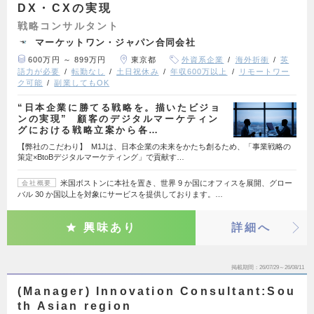
DX・CXの実現
戦略コンサルタント
マーケットワン・ジャパン合同会社
600万円 ～ 899万円
東京都
外資系企業
海外折衝
英
語力が必要
転勤なし
土日祝休み
年収600万以上
リモートワー
ク可能
副業してもOK
“日本企業に勝てる戦略を。描いたビジョ
ンの実現” 顧客のデジタルマーケティン
グにおける戦略立案から各…
【弊社のこだわり】 M1Jは、日本企業の未来をかたち創るため、「事業戦略の
策定×BtoBデジタルマーケティング」で貢献す…
米国ボストンに本社を置き、世界 9 か国にオフィスを展開、グロー
会社概要
バル 30 か国以上を対象にサービスを提供しております。…
興味あり
詳細へ
掲載期間
26/07/29～26/08/11
(Manager) Innovation Consultant:Sou
th Asian region