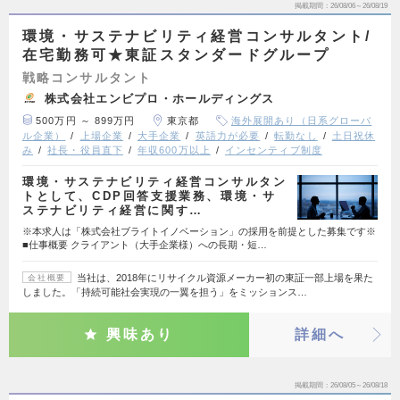
掲載期間
26/08/06～26/08/19
環境・サステナビリティ経営コンサルタント/
在宅勤務可★東証スタンダードグループ
戦略コンサルタント
株式会社エンビプロ・ホールディングス
500万円 ～ 899万円
東京都
海外展開あり（日系グローバ
ル企業）
上場企業
大手企業
英語力が必要
転勤なし
土日祝休
み
社長・役員直下
年収600万以上
インセンティブ制度
環境・サステナビリティ経営コンサルタン
トとして、CDP回答支援業務、環境・サ
ステナビリティ経営に関す…
※本求人は「株式会社ブライトイノベーション」の採用を前提とした募集です※
■仕事概要 クライアント（大手企業様）への長期・短…
当社は、2018年にリサイクル資源メーカー初の東証一部上場を果た
会社概要
しました。「持続可能社会実現の一翼を担う」をミッションス…
興味あり
詳細へ
掲載期間
26/08/05～26/08/18