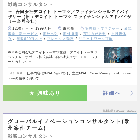
戦略コンサルタント
合同会社デロイト トーマツ／ファイナンシャルアドバイ
ザリー（旧：デロイト トーマツ ファイナンシャルアドバイザ
リー合同会社）
1200万円 ～ 1999万円
東京都
管理職・マネジャー
新規
事業・新サービス
海外出張
海外折衝
英語力が必要
土日祝休
み
年収600万以上
フレックス勤務
リモートワーク可能
※※※合同会社デロイトトーマツ在籍、デロイトトーマツ
ベンチャーサポート株式会社出向の求人です。※※※ ～チ
ームのミッショ…
仕事内容 ◎M&A Digitalでは、主にM&A、Crisis Management、Innov
会社概要
ationの領域において…
興味あり
詳細へ
掲載期間
26/07/29～26/08/11
グローバルイノベーションコンサルタント(欧
州案件チーム)
戦略コンサルタント