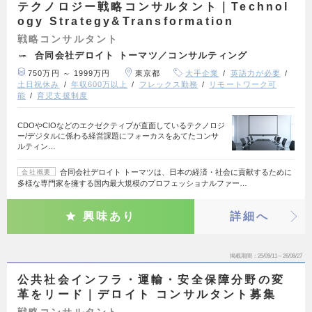
テクノロジー戦略コンサルタント｜Technol
ogy Strategy&Transformation
戦略コンサルタント
合同会社デロイト トーマツ／コンサルティング
750万円 ～ 1999万円
東京都
大手企業
英語力が必要
土日祝休み
年収600万以上
フレックス勤務
リモートワーク可
能
育児支援制度
CDOやCIOなどのエクゼクティブが直面しているテクノロジ
ー/デジタルに係わる経営課題にフォーカスをあてたコンサ
ルティン…
合同会社デロイト トーマツは、日本の経済・社会に貢献するために
会社概要
多様な専門家を擁する国内最大規模のプロフェッショナルファー…
興味あり
詳細へ
掲載期間
25/09/11～26/08/27
公共社会インフラ・運輸・安全保障分野の変
革をリード｜デロイト コンサルタント募集