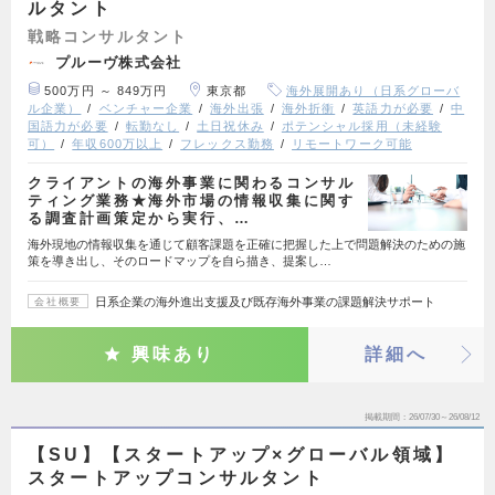
ルタント
戦略コンサルタント
プルーヴ株式会社
500万円 ～ 849万円
東京都
海外展開あり（日系グローバ
ル企業）
ベンチャー企業
海外出張
海外折衝
英語力が必要
中
国語力が必要
転勤なし
土日祝休み
ポテンシャル採用（未経験
可）
年収600万以上
フレックス勤務
リモートワーク可能
クライアントの海外事業に関わるコンサル
ティング業務★海外市場の情報収集に関す
る調査計画策定から実行、…
海外現地の情報収集を通じて顧客課題を正確に把握した上で問題解決のための施
策を導き出し、そのロードマップを自ら描き、提案し…
日系企業の海外進出支援及び既存海外事業の課題解決サポート
会社概要
興味あり
詳細へ
掲載期間
26/07/30～26/08/12
【SU】【スタートアップ×グローバル領域】
スタートアップコンサルタント