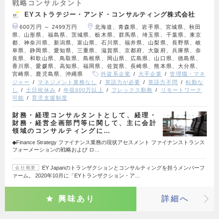
戦略コンサルタント
EYストラテジー・アンド・コンサルティング株式会社
600万円 ～ 2499万円
北海道、青森県、岩手県、宮城県、秋田
県、山形県、福島県、茨城県、栃木県、群馬県、埼玉県、千葉県、東京
都、神奈川県、新潟県、富山県、石川県、福井県、山梨県、長野県、岐
阜県、静岡県、愛知県、三重県、滋賀県、京都府、大阪府、兵庫県、奈
良県、和歌山県、鳥取県、島根県、岡山県、広島県、山口県、徳島県、
香川県、愛媛県、高知県、福岡県、佐賀県、長崎県、熊本県、大分県、
宮崎県、鹿児島県、沖縄県
外資系企業
大手企業
管理職・マネ
ジャー
マネジメント業務なし
英語力が必要
英語力不問
転勤な
し
土日祝休み
年収600万以上
フレックス勤務
リモートワーク
可能
育児支援制度
財務・経理コンサルタントとして、経理・
財務・経営企画部門等に関して、主に会計
領域のコンサルティングに…
◆Finance Strategy ファイナンス業務の現状アセスメント ファイナンストランス
フォーメーションの戦略および ロ…
EY Japanのトランザクションとコンサルティングを担うメンバーフ
会社概要
ァーム。 2020年10月に「EYトランザクション・ア…
興味あり
詳細へ