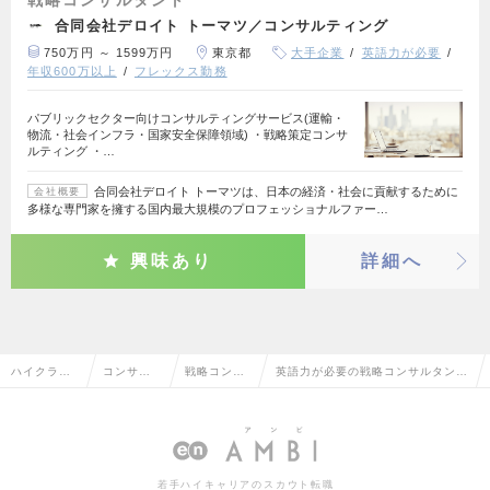
戦略コンサルタント
合同会社デロイト トーマツ／コンサルティング
750万円 ～ 1599万円
東京都
大手企業
英語力が必要
年収600万以上
フレックス勤務
パブリックセクター向けコンサルティングサービス(運輸・
物流・社会インフラ・国家安全保障領域) ・戦略策定コンサ
ルティング ・…
合同会社デロイト トーマツは、日本の経済・社会に貢献するために
会社概要
多様な専門家を擁する国内最大規模のプロフェッショナルファー…
興味あり
詳細へ
ハイクラス
コンサル
戦略コンサ
英語力が必要の戦略コンサルタント
求人TOP
タント系
ルタント
の転職・求人情報一覧
若手ハイキャリアのスカウト転職