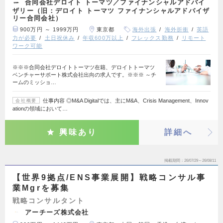
合同会社デロイト トーマツ／ファイナンシャルアドバイ
ザリー（旧：デロイト トーマツ ファイナンシャルアドバイザ
リー合同会社）
900万円 ～ 1999万円
東京都
海外出張
海外折衝
英語
力が必要
土日祝休み
年収600万以上
フレックス勤務
リモート
ワーク可能
※※※合同会社デロイトトーマツ在籍、デロイトトーマツ
ベンチャーサポート株式会社出向の求人です。※※※ ～チ
ームのミッショ…
仕事内容 ◎M&A Digitalでは、主にM&A、Crisis Management、Innov
会社概要
ationの領域において…
興味あり
詳細へ
掲載期間
26/07/29～26/08/11
【世界9拠点/ENS事業展開】戦略コンサル事
業Mgrを募集
戦略コンサルタント
アーチーズ株式会社