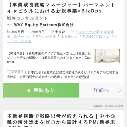
【事業成長戦略マネージャー】パーマネント
キャピタルにおける新規事業×BizOps
戦略コンサルタント
WAY Equity Partners株式会社
800万円 ～ 1499万円
東京都
ベンチャー企業
新規事
業・新サービス
英語力が必要
土日祝休み
年収600万以上
リモ
ートワーク可能
【職種内容】 ●新規事業のアイデア検証・立ち上げ支援、ビ
ジネスモデルの精緻化。 ●潜在顧客へのインタビュー（Cust
omer…
1. 日本における産業及び成功可能性のあるビジネスモデルに関する
会社概要
定性的・定量的調査の親会社への提供 2. 親会社への投資提…
興味あり
詳細へ
掲載期間
26/08/05～26/08/18
多業界横断で戦略思考が鍛えられる｜中小企
業の海外進出をゼロから設計するPM/業界未