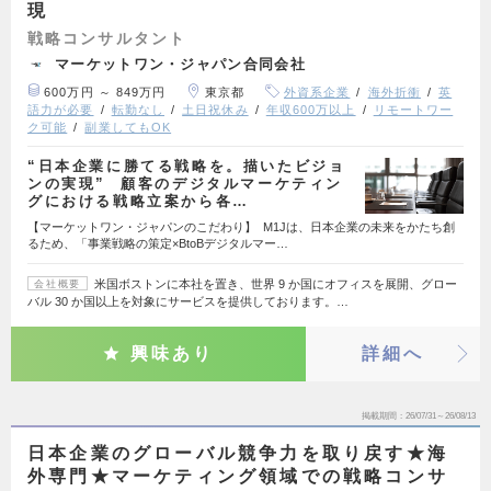
現
戦略コンサルタント
マーケットワン・ジャパン合同会社
600万円 ～ 849万円
東京都
外資系企業
海外折衝
英
語力が必要
転勤なし
土日祝休み
年収600万以上
リモートワー
ク可能
副業してもOK
“日本企業に勝てる戦略を。描いたビジョ
ンの実現” 顧客のデジタルマーケティン
グにおける戦略立案から各…
【マーケットワン・ジャパンのこだわり】 M1Jは、日本企業の未来をかたち創
るため、「事業戦略の策定×BtoBデジタルマー…
米国ボストンに本社を置き、世界 9 か国にオフィスを展開、グロー
会社概要
バル 30 か国以上を対象にサービスを提供しております。…
興味あり
詳細へ
掲載期間
26/07/31～26/08/13
日本企業のグローバル競争力を取り戻す★海
外専門★マーケティング領域での戦略コンサ