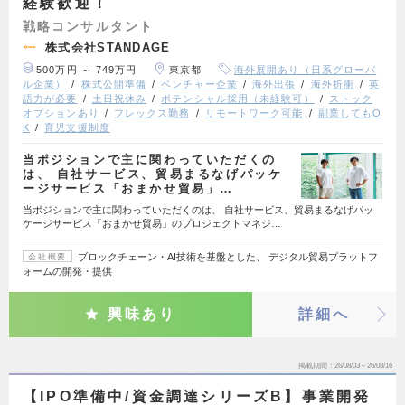
経験歓迎！
戦略コンサルタント
株式会社STANDAGE
500万円 ～ 749万円
東京都
海外展開あり（日系グローバ
ル企業）
株式公開準備
ベンチャー企業
海外出張
海外折衝
英
語力が必要
土日祝休み
ポテンシャル採用（未経験可）
ストック
オプションあり
フレックス勤務
リモートワーク可能
副業してもO
K
育児支援制度
当ポジションで主に関わっていただくの
は、 自社サービス、貿易まるなげパッケ
ージサービス「おまかせ貿易」…
当ポジションで主に関わっていただくのは、 自社サービス、貿易まるなげパッ
ケージサービス「おまかせ貿易」のプロジェクトマネジ…
ブロックチェーン・AI技術を基盤とした、 デジタル貿易プラットフ
会社概要
ォームの開発・提供
興味あり
詳細へ
掲載期間
26/08/03～26/08/16
【IPO準備中/資金調達シリーズB】事業開発