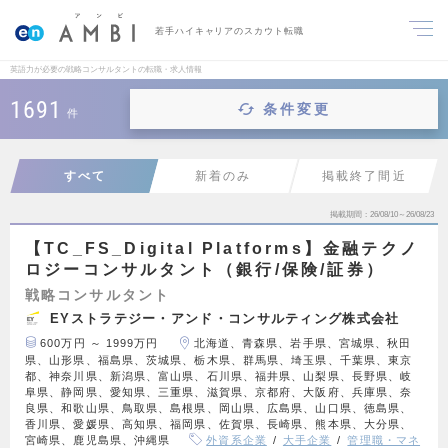
若手ハイキャリアのスカウト転職
英語力が必要の戦略コンサルタントの転職・求人情報
1691
条件変更
件
すべて
新着のみ
掲載終了間近
掲載期間
26/08/10～26/08/23
【TC_FS_Digital Platforms】金融テクノ
ロジーコンサルタント（銀行/保険/証券）
戦略コンサルタント
EYストラテジー・アンド・コンサルティング株式会社
600万円 ～ 1999万円
北海道、青森県、岩手県、宮城県、秋田
県、山形県、福島県、茨城県、栃木県、群馬県、埼玉県、千葉県、東京
都、神奈川県、新潟県、富山県、石川県、福井県、山梨県、長野県、岐
阜県、静岡県、愛知県、三重県、滋賀県、京都府、大阪府、兵庫県、奈
良県、和歌山県、鳥取県、島根県、岡山県、広島県、山口県、徳島県、
香川県、愛媛県、高知県、福岡県、佐賀県、長崎県、熊本県、大分県、
宮崎県、鹿児島県、沖縄県
外資系企業
大手企業
管理職・マネ