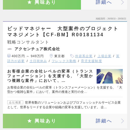
興味あり
詳細へ
掲載期間
26/08/10～26/08/23
ビッドマネジャー 大型案件のプロジェクト
マネジメント【CF-BM】R00181134
戦略コンサルタント
アクセンチュア株式会社
400万円 ～ 949万円
東京都
外資系企業
上場企業
英
語力が必要
土日祝休み
フレックス勤務
育児支援制度
お客様企業の全社レベルの変革（トランス
フォーメーション）を支援する、「大型か
つ複雑な案件」において、…
お客様企業の全社レベルの変革（トランスフォーメーション）を支援する、「大
型かつ複雑な案件」において、案件の推進と実行の全…
世界有数のソリューションおよびプロフェッショナルサービス企業
会社概要
として、世界をリードする企業や組織の変革を支援しています。 企…
興味あり
詳細へ