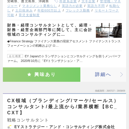
宮崎県、鹿児島県、沖縄県
外資系企業
大手企業
管理職・マネ
ジャー
マネジメント業務なし
英語力が必要
英語力不問
転勤な
し
土日祝休み
年収600万以上
フレックス勤務
リモートワーク
可能
育児支援制度
財務・経理コンサルタントとして、経理・
財務・経営企画部門等に関して、主に会計
領域のコンサルティングに…
◆Finance Strategy ファイナンス業務の現状アセスメント ファイナンストランス
フォーメーションの戦略および ロ…
EY Japanのトランザクションとコンサルティングを担うメンバーフ
会社概要
ァーム。 2020年10月に「EYトランザクション・ア…
興味あり
詳細へ
掲載期間
26/07/27～26/08/09
CX領域（ブランディング/マーケ/セールス）
コンサルタント/最上流から/業界横断【BC_
CXT】
戦略コンサルタント
EYストラテジー・アンド・コンサルティング株式会社