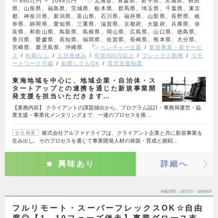
850万円 ～ 1049万円
北海道、青森県、岩手県、宮城県、秋田
県、山形県、福島県、茨城県、栃木県、群馬県、埼玉県、千葉県、東京
都、神奈川県、新潟県、富山県、石川県、福井県、山梨県、長野県、岐
阜県、静岡県、愛知県、三重県、滋賀県、京都府、大阪府、兵庫県、奈
良県、和歌山県、鳥取県、島根県、岡山県、広島県、山口県、徳島県、
香川県、愛媛県、高知県、福岡県、佐賀県、長崎県、熊本県、大分県、
宮崎県、鹿児島県、沖縄県
ベンチャー企業
新規事業・新サービ
ス
転勤なし
土日祝休み
年収600万以上
フレックス勤務
リモ
ートワーク可能
副業してもOK
育児支援制度
東海地域を中心に、地域企業・自治体・ス
タートアップとの連携を通じた新規事業開
発支援を担当いただきます…
【業務内容】 クライアントの課題抽出から、プログラム設計・事務局運営・協
業支援・事業化メンタリングまで、一連のプロセスを推…
株式会社アルファドライブは、クライアント企業と共に新規事業を
会社概要
生み出し、そのプロセスを通じて事業開発人材の発掘・育成と挑戦…
興味あり
詳細へ
掲載期間
26/07/27～26/08/09
フルリモート・スーパーフレックスOK☆自由