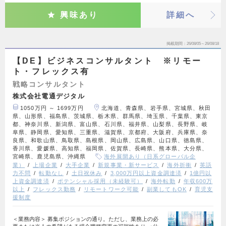
興味あり
詳細へ
掲載期間
26/08/05～26/08/18
【DE】ビジネスコンサルタント ※リモー
ト・フレックス有
戦略コンサルタント
株式会社電通デジタル
1050万円 ～ 1699万円
北海道、青森県、岩手県、宮城県、秋田
県、山形県、福島県、茨城県、栃木県、群馬県、埼玉県、千葉県、東京
都、神奈川県、新潟県、富山県、石川県、福井県、山梨県、長野県、岐
阜県、静岡県、愛知県、三重県、滋賀県、京都府、大阪府、兵庫県、奈
良県、和歌山県、鳥取県、島根県、岡山県、広島県、山口県、徳島県、
香川県、愛媛県、高知県、福岡県、佐賀県、長崎県、熊本県、大分県、
宮崎県、鹿児島県、沖縄県
海外展開あり（日系グローバル企
業）
上場企業
大手企業
新規事業・新サービス
海外折衝
英語
力不問
転勤なし
土日祝休み
3,000万円以上資金調達済
1億円以
上資金調達済
ポテンシャル採用（未経験可）
海外転勤
年収600万
以上
フレックス勤務
リモートワーク可能
副業してもOK
育児支
援制度
＜業務内容＞ 募集ポジションの通り。ただし、業務上の必