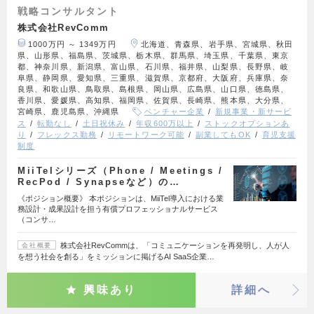
戦略コンサルタント
株式会社RevComm
1000万円 ～ 1349万円
北海道、青森県、岩手県、宮城県、秋田
県、山形県、福島県、茨城県、栃木県、群馬県、埼玉県、千葉県、東京
都、神奈川県、新潟県、富山県、石川県、福井県、山梨県、長野県、岐
阜県、静岡県、愛知県、三重県、滋賀県、京都府、大阪府、兵庫県、奈
良県、和歌山県、鳥取県、島根県、岡山県、広島県、山口県、徳島県、
香川県、愛媛県、高知県、福岡県、佐賀県、長崎県、熊本県、大分県、
宮崎県、鹿児島県、沖縄県
ベンチャー企業
新規事業・新サービ
ス
転勤なし
土日祝休み
年収600万以上
ストックオプションあ
り
フレックス勤務
リモートワーク可能
副業してもOK
育児支援
制度
MiiTelシリーズ（Phone / Meetings /
RecPod / Synapseなど）の…
《ポジション概要》 本ポジションは、MiiTel導入における業
務設計・成果設計を担う有償プロフェッショナルサービス
（コンサ…
株式会社RevCommは、「コミュニケーションを再発明し、人が人
会社概要
を想う社会を創る」をミッションに掲げるAI SaaS企業…
興味あり
詳細へ