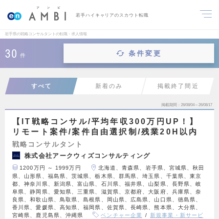
若手ハイキャリアのスカウト転職
岩手県の戦略コンサルタントの転職・求人情報
30
条件変更
件
すべて
新着のみ
掲載終了間近
掲載期間
26/08/04～26/08/17
【IT戦略コンサル/平均年収300万円UP！】
リモート案件/案件自由選択制/残業20H以内
戦略コンサルタント
株式会社アークウィズコンサルティング
1200万円 ～ 1999万円
北海道、青森県、岩手県、宮城県、秋田
県、山形県、福島県、茨城県、栃木県、群馬県、埼玉県、千葉県、東京
都、神奈川県、新潟県、富山県、石川県、福井県、山梨県、長野県、岐
阜県、静岡県、愛知県、三重県、滋賀県、京都府、大阪府、兵庫県、奈
良県、和歌山県、鳥取県、島根県、岡山県、広島県、山口県、徳島県、
香川県、愛媛県、高知県、福岡県、佐賀県、長崎県、熊本県、大分県、
宮崎県、鹿児島県、沖縄県
ベンチャー企業
新規事業・新サービ