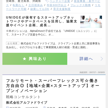
宮崎県、鹿児島県、沖縄県
ベンチャー企業
新規事業・新サービ
ス
転勤なし
土日祝休み
年収600万以上
フレックス勤務
リモ
ートワーク可能
副業してもOK
育児支援制度
UNIDGEが保有するスタートアップネッ
トワークやデータベースを活用し、協業支
援やイベント企画、成長…
※本ポジションは、AlphaDriveの子会社である 「UNIDGE（ユニッジ）」 に
て、スタートアップ支援を中心に、オ…
株式会社アルファドライブは、クライアント企業と共に新規事業を
会社概要
生み出し、そのプロセスを通じて事業開発人材の発掘・育成と挑戦…
興味あり
詳細へ
掲載期間
26/07/27～26/08/09
フルリモート・スーパーフレックス可☆働き
方自由◎【地域×企業×スタートアップ】オー
プンイノベーション
戦略コンサルタント
株式会社アルファドライブ