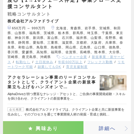
度◎【1→10フェーズ伴走】事業グロース支
援コンサルタント
戦略コンサルタント
株式会社アルファドライブ
650万円 ～ 999万円
北海道、青森県、岩手県、宮城県、秋田
県、山形県、福島県、茨城県、栃木県、群馬県、埼玉県、千葉県、東京
都、神奈川県、新潟県、富山県、石川県、福井県、山梨県、長野県、岐
阜県、静岡県、愛知県、三重県、滋賀県、京都府、大阪府、兵庫県、奈
良県、和歌山県、鳥取県、島根県、岡山県、広島県、山口県、徳島県、
香川県、愛媛県、高知県、福岡県、佐賀県、長崎県、熊本県、大分県、
宮崎県、鹿児島県、沖縄県
ベンチャー企業
新規事業・新サービ
ス
転勤なし
土日祝休み
年収600万以上
フレックス勤務
リモ
ートワーク可能
副業してもOK
育児支援制度
アクセラレーション事業のリードコンサル
タントとして、クライアント企業の新規事
業立ち上げをハンズオンで…
AlphaDriveが持つ豊富なナレッジ・アセットと、ご自身の事業開発経験・スキル
を掛け合わせ、クライアントの新規事業を…
株式会社アルファドライブは、クライアント企業と共に新規事業を
会社概要
生み出し、そのプロセスを通じて事業開発人材の発掘・育成と挑戦…
興味あり
詳細へ