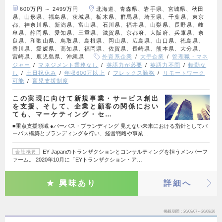
600万円 ～ 2499万円
北海道、青森県、岩手県、宮城県、秋田
県、山形県、福島県、茨城県、栃木県、群馬県、埼玉県、千葉県、東京
都、神奈川県、新潟県、富山県、石川県、福井県、山梨県、長野県、岐
阜県、静岡県、愛知県、三重県、滋賀県、京都府、大阪府、兵庫県、奈
良県、和歌山県、鳥取県、島根県、岡山県、広島県、山口県、徳島県、
香川県、愛媛県、高知県、福岡県、佐賀県、長崎県、熊本県、大分県、
宮崎県、鹿児島県、沖縄県
外資系企業
大手企業
管理職・マネ
ジャー
マネジメント業務なし
英語力が必要
英語力不問
転勤な
し
土日祝休み
年収600万以上
フレックス勤務
リモートワーク
可能
育児支援制度
この実現に向けて新規事業・サービス創出
を支援、そして、企業と顧客の関係におい
ても、マーケティング・セ…
■重点支援領域 ●パーパス・ブランディング 見えない未来における指針としてパ
ーパス構築とブランディングを行い、経営戦略や事業…
EY Japanのトランザクションとコンサルティングを担うメンバーフ
会社概要
ァーム。 2020年10月に「EYトランザクション・ア…
興味あり
詳細へ
掲載期間
26/08/07～26/08/20