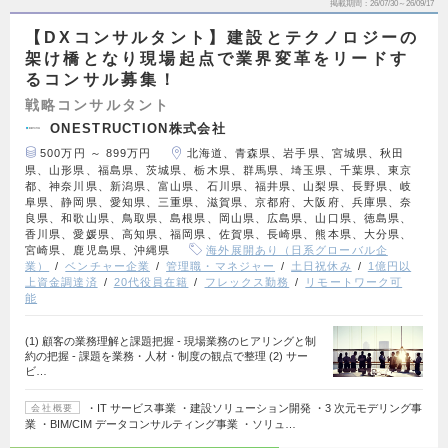
掲載期間
26/07/30～26/09/17
【DXコンサルタント】建設とテクノロジーの
架け橋となり現場起点で業界変革をリードす
るコンサル募集！
戦略コンサルタント
ONESTRUCTION株式会社
500万円 ～ 899万円
北海道、青森県、岩手県、宮城県、秋田
県、山形県、福島県、茨城県、栃木県、群馬県、埼玉県、千葉県、東京
都、神奈川県、新潟県、富山県、石川県、福井県、山梨県、長野県、岐
阜県、静岡県、愛知県、三重県、滋賀県、京都府、大阪府、兵庫県、奈
良県、和歌山県、鳥取県、島根県、岡山県、広島県、山口県、徳島県、
香川県、愛媛県、高知県、福岡県、佐賀県、長崎県、熊本県、大分県、
宮崎県、鹿児島県、沖縄県
海外展開あり（日系グローバル企
業）
ベンチャー企業
管理職・マネジャー
土日祝休み
1億円以
上資金調達済
20代役員在籍
フレックス勤務
リモートワーク可
能
(1) 顧客の業務理解と課題把握 - 現場業務のヒアリングと制
約の把握 - 課題を業務・人材・制度の観点で整理 (2) サー
ビ…
・IT サービス事業 ・建設ソリューション開発 ・3 次元モデリング事
会社概要
業 ・BIM/CIM データコンサルティング事業 ・ソリュ…