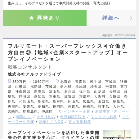
生み出し、そのプロセスを通じて事業開発人材の発掘・育成と挑戦…
興味あり
詳細へ
掲載期間
26/07/27～26/08/09
フルリモート・スーパーフレックス可☆働き
方自由◎【地域×企業×スタートアップ】オー
プンイノベーション
戦略コンサルタント
株式会社アルファドライブ
850万円 ～ 1049万円
北海道、青森県、岩手県、宮城県、秋田
県、山形県、福島県、茨城県、栃木県、群馬県、埼玉県、千葉県、東京
都、神奈川県、新潟県、富山県、石川県、福井県、山梨県、長野県、岐
阜県、静岡県、愛知県、三重県、滋賀県、京都府、大阪府、兵庫県、奈
良県、和歌山県、鳥取県、島根県、岡山県、広島県、山口県、徳島県、
香川県、愛媛県、高知県、福岡県、佐賀県、長崎県、熊本県、大分県、
宮崎県、鹿児島県、沖縄県
ベンチャー企業
新規事業・新サービ
ス
転勤なし
土日祝休み
年収600万以上
フレックス勤務
リモ
ートワーク可能
副業してもOK
育児支援制度
オープンイノベーションを活用した事業開
発の伴走支援を中心に、クライアントの課