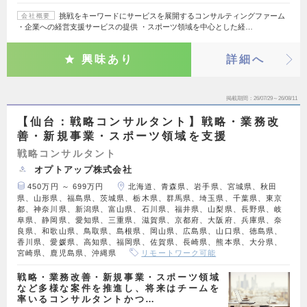
挑戦をキーワードにサービスを展開するコンサルティングファーム
会社概要
・企業への経営支援サービスの提供 ・スポーツ領域を中心とした経…
興味あり
詳細へ
掲載期間
26/07/29～26/08/11
【仙台：戦略コンサルタント】戦略・業務改
善・新規事業・スポーツ領域を支援
戦略コンサルタント
オプトアップ株式会社
450万円 ～ 699万円
北海道、青森県、岩手県、宮城県、秋田
県、山形県、福島県、茨城県、栃木県、群馬県、埼玉県、千葉県、東京
都、神奈川県、新潟県、富山県、石川県、福井県、山梨県、長野県、岐
阜県、静岡県、愛知県、三重県、滋賀県、京都府、大阪府、兵庫県、奈
良県、和歌山県、鳥取県、島根県、岡山県、広島県、山口県、徳島県、
香川県、愛媛県、高知県、福岡県、佐賀県、長崎県、熊本県、大分県、
宮崎県、鹿児島県、沖縄県
リモートワーク可能
戦略・業務改善・新規事業・スポーツ領域
など多様な案件を推進し、将来はチームを
率いるコンサルタントかつ…