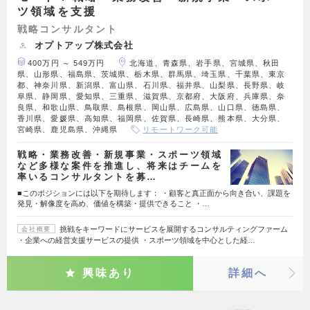
ツ領域を支援
戦略コンサルタント
オプトアップ株式会社
400万円 ～ 549万円
北海道、青森県、岩手県、宮城県、秋田
県、山形県、福島県、茨城県、栃木県、群馬県、埼玉県、千葉県、東京
都、神奈川県、新潟県、富山県、石川県、福井県、山梨県、長野県、岐
阜県、静岡県、愛知県、三重県、滋賀県、京都府、大阪府、兵庫県、奈
良県、和歌山県、鳥取県、島根県、岡山県、広島県、山口県、徳島県、
香川県、愛媛県、高知県、福岡県、佐賀県、長崎県、熊本県、大分県、
宮崎県、鹿児島県、沖縄県
リモートワーク可能
戦略・業務改善・新規事業・スポーツ領域
など多様な案件を推進し、将来はチームを
率いるコンサルタントを募…
■このポジションには以下を期待します： ・顧客と真正面から向き合い、課題を
発見・解像度を高め、価値を構築・提供できること ・…
挑戦をキーワードにサービスを展開するコンサルティングファーム
会社概要
・企業への経営支援サービスの提供 ・スポーツ領域を中心とした経…
興味あり
詳細へ