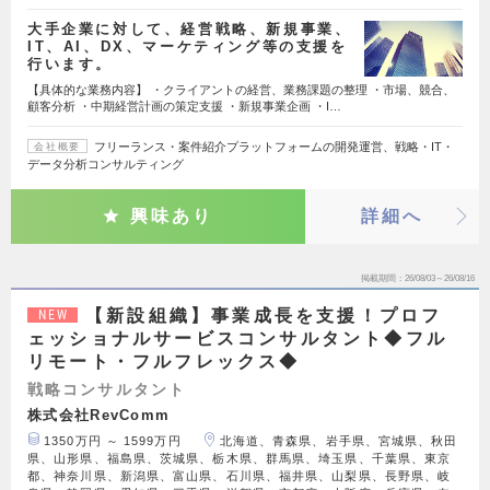
大手企業に対して、経営戦略、新規事業、
IT、AI、DX、マーケティング等の支援を
行います。
【具体的な業務内容】 ・クライアントの経営、業務課題の整理 ・市場、競合、
顧客分析 ・中期経営計画の策定支援 ・新規事業企画 ・I…
フリーランス・案件紹介プラットフォームの開発運営、戦略・IT・
会社概要
データ分析コンサルティング
興味あり
詳細へ
掲載期間
26/08/03～26/08/16
【新設組織】事業成長を支援！プロフ
NEW
ェッショナルサービスコンサルタント◆フル
リモート・フルフレックス◆
戦略コンサルタント
株式会社RevComm
1350万円 ～ 1599万円
北海道、青森県、岩手県、宮城県、秋田
県、山形県、福島県、茨城県、栃木県、群馬県、埼玉県、千葉県、東京
都、神奈川県、新潟県、富山県、石川県、福井県、山梨県、長野県、岐