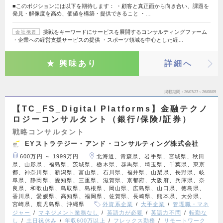
■このポジションには以下を期待します： ・顧客と真正面から向き合い、課題を
発見・解像度を高め、価値を構築・提供できること ・…
挑戦をキーワードにサービスを展開するコンサルティングファーム
会社概要
・企業への経営支援サービスの提供 ・スポーツ領域を中心とした経…
興味あり
詳細へ
掲載期間
26/07/27～26/08/09
【TC_FS_Digital Platforms】金融テクノ
ロジーコンサルタント（銀行/保険/証券）
戦略コンサルタント
EYストラテジー・アンド・コンサルティング株式会社
600万円 ～ 1999万円
北海道、青森県、岩手県、宮城県、秋田
県、山形県、福島県、茨城県、栃木県、群馬県、埼玉県、千葉県、東京
都、神奈川県、新潟県、富山県、石川県、福井県、山梨県、長野県、岐
阜県、静岡県、愛知県、三重県、滋賀県、京都府、大阪府、兵庫県、奈
良県、和歌山県、鳥取県、島根県、岡山県、広島県、山口県、徳島県、
香川県、愛媛県、高知県、福岡県、佐賀県、長崎県、熊本県、大分県、
宮崎県、鹿児島県、沖縄県
外資系企業
大手企業
管理職・マネ
ジャー
マネジメント業務なし
英語力が必要
英語力不問
転勤な
し
土日祝休み
年収600万以上
フレックス勤務
リモートワーク