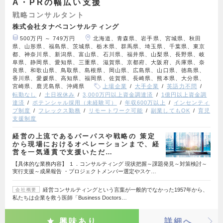
A・PRの幅広い支援
戦略コンサルタント
株式会社タナベコンサルティング
500万円 ～ 749万円
北海道、青森県、岩手県、宮城県、秋田
県、山形県、福島県、茨城県、栃木県、群馬県、埼玉県、千葉県、東京
都、神奈川県、新潟県、富山県、石川県、福井県、山梨県、長野県、岐
阜県、静岡県、愛知県、三重県、滋賀県、京都府、大阪府、兵庫県、奈
良県、和歌山県、鳥取県、島根県、岡山県、広島県、山口県、徳島県、
香川県、愛媛県、高知県、福岡県、佐賀県、長崎県、熊本県、大分県、
宮崎県、鹿児島県、沖縄県
上場企業
大手企業
英語力不問
転勤なし
土日祝休み
3,000万円以上資金調達済
1億円以上資金調
達済
ポテンシャル採用（未経験可）
年収600万以上
インセンティ
ブ制度
フレックス勤務
リモートワーク可能
副業してもOK
育児
支援制度
経営の上流であるパーパスや戦略の 策定
から現場におけるオペレーションまで、経
営を一気通貫で支援いただ…
【具体的な業務内容】 １．コンサルティング 現状把握～課題発見～対策検討～
実行支援～成果報告 ・プロジェクトメンバー選定やスケ…
経営コンサルティングという言葉が一般的でなかった1957年から、
会社概要
私たちは企業を救う医師「Business Doctors…
興味あり
詳細へ