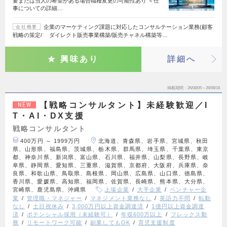
要または当人の希望がある場合職種変更の可能性あり ＜仕
事についての詳細…
企業のマーケティング課題に対応したコンサルテーション業務(顧客
会社概要
戦略の策定/ ダイレクト販売事業構築/販売チャネル構築等…
興味あり
詳細へ
掲載期間
26/08/05～26/08/18
【戦略コンサルタント】未経験歓迎／I
NEW
T・AI・DX支援
戦略コンサルタント
400万円 ～ 1999万円
北海道、青森県、岩手県、宮城県、秋田
県、山形県、福島県、茨城県、栃木県、群馬県、埼玉県、千葉県、東京
都、神奈川県、新潟県、富山県、石川県、福井県、山梨県、長野県、岐
阜県、静岡県、愛知県、三重県、滋賀県、京都府、大阪府、兵庫県、奈
良県、和歌山県、鳥取県、島根県、岡山県、広島県、山口県、徳島県、
香川県、愛媛県、高知県、福岡県、佐賀県、長崎県、熊本県、大分県、
宮崎県、鹿児島県、沖縄県
上場企業
大手企業
ベンチャー企
業
管理職・マネジャー
マネジメント業務なし
英語力不問
転勤
なし
土日祝休み
3,000万円以上資金調達済
1億円以上資金調達
済
ポテンシャル採用（未経験可）
年収600万以上
フレックス勤
務
リモートワーク可能
副業してもOK
育児支援制度