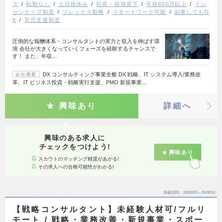
ス
転勤なし
土日祝休み
社長・役員直下
年収600万以上
イン
センティブ制度
フレックス勤務
リモートワーク可能
副業してもO
K
育児支援制度
圧倒的な報酬体系・コンサルタントの実力と収入を伸ばす環
境 会社が大きくなっていくフェーズを経験するチャンスで
す！ また、年収…
DX コンサルティング事業全般 DX 戦略、IT システム導入/業務改
会社概要
革、IT ビジネス投資・戦略実行支援、PMO 新規事業…
興味あり
詳細へ
興味のある求人に
チェックをつけよう!
興味あり
スカウトのマッチング精度があがる!
その求人への合格可能性がわかる!
掲載期間
26/08/03～26/08/16
【戦略コンサルタント】未経験人材可/フルリ
モート / 戦略・業務改善・新規事業・スポー