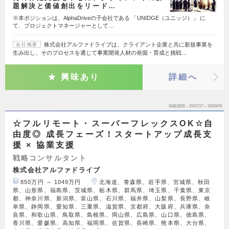
題解決と価値創出をリード…
※本ポジションは、AlphaDriveの子会社である 「UNIDGE（ユニッジ）」 に
て、プロジェクトマネージャーとして…
株式会社アルファドライブは、クライアント企業と共に新規事業を
会社概要
生み出し、そのプロセスを通じて事業開発人材の発掘・育成と挑戦…
興味あり
詳細へ
掲載期間
26/07/27～26/08/09
☆フルリモート・スーパーフレックスOK☆自
由度◎ 成長フェーズ！スタートアップ成長支
援 × 協業支援
戦略コンサルタント
株式会社アルファドライブ
850万円 ～ 1049万円
北海道、青森県、岩手県、宮城県、秋田
県、山形県、福島県、茨城県、栃木県、群馬県、埼玉県、千葉県、東京
都、神奈川県、新潟県、富山県、石川県、福井県、山梨県、長野県、岐
阜県、静岡県、愛知県、三重県、滋賀県、京都府、大阪府、兵庫県、奈
良県、和歌山県、鳥取県、島根県、岡山県、広島県、山口県、徳島県、
香川県、愛媛県、高知県、福岡県、佐賀県、長崎県、熊本県、大分県、