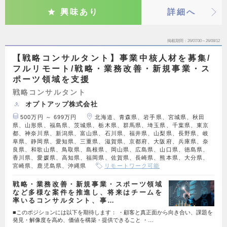
興味あり
詳細へ
掲載期間
26/07/30～26/08/12
【戦略コンサルタント】事業中核人材を募集/
フルリモート/戦略・業務改善・新規事業・ス
ポーツ領域を支援
戦略コンサルタント
オプトアップ株式会社
500万円 ～ 699万円
北海道、青森県、岩手県、宮城県、秋田
県、山形県、福島県、茨城県、栃木県、群馬県、埼玉県、千葉県、東京
都、神奈川県、新潟県、富山県、石川県、福井県、山梨県、長野県、岐
阜県、静岡県、愛知県、三重県、滋賀県、京都府、大阪府、兵庫県、奈
良県、和歌山県、鳥取県、島根県、岡山県、広島県、山口県、徳島県、
香川県、愛媛県、高知県、福岡県、佐賀県、長崎県、熊本県、大分県、
宮崎県、鹿児島県、沖縄県
リモートワーク可能
戦略・業務改善・新規事業・スポーツ領域
など多様な案件を推進し、将来はチームを
率いるコンサルタント、事…
■このポジションには以下を期待します： ・顧客と真正面から向き合い、課題を
発見・解像度を高め、価値を構築・提供できること ・…