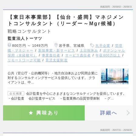
掲載期間
26/08/02～26/08/15
【東日本事業部】【仙台・盛岡】マネジメン
トコンサルタント（リーダー～Mgr候補）
戦略コンサルタント
監査法人トーマツ
800万円 ～ 1049万円
岩手県、宮城県
大手企業
管理
職・マネジャー
新規事業・新サービス
土日祝休み
ポテンシャル
採用（未経験可）
事業責任者
サービス責任者
年収600万以上
リモートワーク可能
育児支援制度
公共（官公庁・公的機関等）・地方自治体および民間企業に
対するコンサルティングサービスを提供しています。 クラ
イアントは、中…
会計監査を中心にさまざまなコンサルティングを提供しています。
会社概要
・会計監査 会計監査サービス －監査業務の品質管理体制 －グ…
興味あり
詳細へ
掲載期間
26/07/31～26/08/20