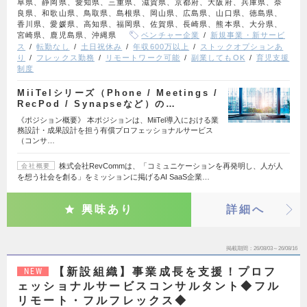
阜県、静岡県、愛知県、三重県、滋賀県、京都府、大阪府、兵庫県、奈
良県、和歌山県、鳥取県、島根県、岡山県、広島県、山口県、徳島県、
香川県、愛媛県、高知県、福岡県、佐賀県、長崎県、熊本県、大分県、
宮崎県、鹿児島県、沖縄県
ベンチャー企業
新規事業・新サービ
ス
転勤なし
土日祝休み
年収600万以上
ストックオプションあ
り
フレックス勤務
リモートワーク可能
副業してもOK
育児支援
制度
MiiTelシリーズ（Phone / Meetings /
RecPod / Synapseなど）の…
《ポジション概要》 本ポジションは、MiiTel導入における業
務設計・成果設計を担う有償プロフェッショナルサービス
（コンサ…
株式会社RevCommは、「コミュニケーションを再発明し、人が人
会社概要
を想う社会を創る」をミッションに掲げるAI SaaS企業…
興味あり
詳細へ
掲載期間
26/08/03～26/08/16
【新設組織】事業成長を支援！プロフ
NEW
ェッショナルサービスコンサルタント◆フル
リモート・フルフレックス◆