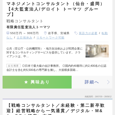
マネジメントコンサルタント（仙台・盛岡）
【4大監査法人/デロイト トーマツ グルー
プ】
戦略コンサルタント
有限責任監査法人トーマツ
550万円 ～ 999万円
岩手県、宮城県
英語力が必要
転勤
なし
土日祝休み
リモートワーク可能
公共（官公庁・公的機関等）・地方自治体および民間企業に
対するコンサルティングサービスを提供しています。 クラ
イアントは、中…
◎日本で最大級の会計事務所。 ◎国内約40都市に約2,400名の公認
会社概要
会計士を含む約5,500名の専門家を擁し、大規模多国籍…
興味あり
詳細へ
掲載期間
26/07/30～26/08/12
【戦略コンサルタント／未経験・第二新卒歓
迎】経営戦略から一気通貫／デジタル・M&