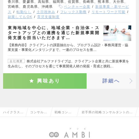
香川県、愛媛県、高知県、福岡県、佐賀県、長崎県、熊本県、大分県、
宮崎県、鹿児島県、沖縄県
ベンチャー企業
新規事業・新サービ
ス
転勤なし
土日祝休み
フレックス勤務
リモートワーク可能
副業してもOK
育児支援制度
東海地域を中心に、地域企業・自治体・ス
タートアップとの連携を通じた新規事業開
発支援を担当いただきます…
【業務内容】 クライアントの課題抽出から、プログラム設計・事務局運営・協
業支援・事業化メンタリングまで、一連のプロセスを推…
株式会社アルファドライブは、クライアント企業と共に新規事業を
会社概要
生み出し、そのプロセスを通じて事業開発人材の発掘・育成と挑戦…
興味あり
詳細へ
ハイクラス求
コンサルタ
戦略コンサ
岩手県の戦略コンサルタントの転
人TOP
ント系
ルタント
職・求人情報一覧