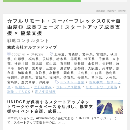
掲載期間
26/07/27～26/08/09
☆フルリモート・スーパーフレックスOK☆自
由度◎ 成長フェーズ！スタートアップ成長支
援 × 協業支援
戦略コンサルタント
株式会社アルファドライブ
600万円 ～ 849万円
北海道、青森県、岩手県、宮城県、秋田
県、山形県、福島県、茨城県、栃木県、群馬県、埼玉県、千葉県、東京
都、神奈川県、新潟県、富山県、石川県、福井県、山梨県、長野県、岐
阜県、静岡県、愛知県、三重県、滋賀県、京都府、大阪府、兵庫県、奈
良県、和歌山県、鳥取県、島根県、岡山県、広島県、山口県、徳島県、
香川県、愛媛県、高知県、福岡県、佐賀県、長崎県、熊本県、大分県、
宮崎県、鹿児島県、沖縄県
ベンチャー企業
新規事業・新サービ
ス
転勤なし
土日祝休み
フレックス勤務
リモートワーク可能
副業してもOK
育児支援制度
UNIDGEが保有するスタートアップネッ
トワークやデータベースを活用し、協業支
援やイベント企画、成長…
※本ポジションは、AlphaDriveの子会社である 「UNIDGE（ユニッジ）」 に
て、スタートアップ支援を中心に、オ…