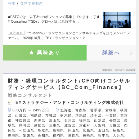
可能
育児支援制度
◆FSTCでは、以下3つのポジションで募集しています。 (1)I
T Consulting (TSD)： グローバルに活躍する…
EY Japanのトランザクションとコンサルティングを担うメンバーフ
会社概要
ァーム。 2020年10月に「EYトランザクション・ア…
興味あり
詳細へ
掲載期間
26/07/27～26/08/09
財務・経理コンサルタント/CFO向けコンサル
ティングサービス【BC_Com_Finance】
戦略コンサルタント
EYストラテジー・アンド・コンサルティング株式会社
600万円 ～ 2499万円
北海道、青森県、岩手県、宮城県、秋田
県、山形県、福島県、茨城県、栃木県、群馬県、埼玉県、千葉県、東京
都、神奈川県、新潟県、富山県、石川県、福井県、山梨県、長野県、岐
阜県、静岡県、愛知県、三重県、滋賀県、京都府、大阪府、兵庫県、奈
良県、和歌山県、鳥取県、島根県、岡山県、広島県、山口県、徳島県、
香川県、愛媛県、高知県、福岡県、佐賀県、長崎県、熊本県、大分県、