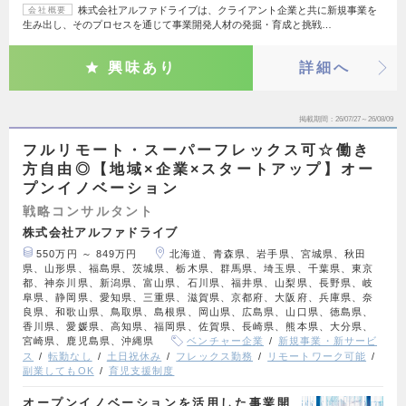
株式会社アルファドライブは、クライアント企業と共に新規事業を
会社概要
生み出し、そのプロセスを通じて事業開発人材の発掘・育成と挑戦…
興味あり
詳細へ
掲載期間
26/07/27～26/08/09
フルリモート・スーパーフレックス可☆働き
方自由◎【地域×企業×スタートアップ】オー
プンイノベーション
戦略コンサルタント
株式会社アルファドライブ
550万円 ～ 849万円
北海道、青森県、岩手県、宮城県、秋田
県、山形県、福島県、茨城県、栃木県、群馬県、埼玉県、千葉県、東京
都、神奈川県、新潟県、富山県、石川県、福井県、山梨県、長野県、岐
阜県、静岡県、愛知県、三重県、滋賀県、京都府、大阪府、兵庫県、奈
良県、和歌山県、鳥取県、島根県、岡山県、広島県、山口県、徳島県、
香川県、愛媛県、高知県、福岡県、佐賀県、長崎県、熊本県、大分県、
宮崎県、鹿児島県、沖縄県
ベンチャー企業
新規事業・新サービ
ス
転勤なし
土日祝休み
フレックス勤務
リモートワーク可能
副業してもOK
育児支援制度
オープンイノベーションを活用した事業開