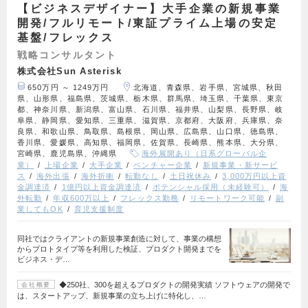
【ビジネスデザイナー】大手企業の新規事業
開発/フルリモート/東証プライム上場の安定
基盤/フレックス
戦略コンサルタント
株式会社Sun Asterisk
650万円 ～ 1249万円
北海道、青森県、岩手県、宮城県、秋田
県、山形県、福島県、茨城県、栃木県、群馬県、埼玉県、千葉県、東京
都、神奈川県、新潟県、富山県、石川県、福井県、山梨県、長野県、岐
阜県、静岡県、愛知県、三重県、滋賀県、京都府、大阪府、兵庫県、奈
良県、和歌山県、鳥取県、島根県、岡山県、広島県、山口県、徳島県、
香川県、愛媛県、高知県、福岡県、佐賀県、長崎県、熊本県、大分県、
宮崎県、鹿児島県、沖縄県
海外展開あり（日系グローバル企
業）
上場企業
大手企業
ベンチャー企業
新規事業・新サービ
ス
海外出張
海外折衝
転勤なし
土日祝休み
3,000万円以上資
金調達済
1億円以上資金調達済
ポテンシャル採用（未経験可）
海
外転勤
年収600万以上
フレックス勤務
リモートワーク可能
副
業してもOK
育児支援制度
同社ではクライアントの新規事業創造に対して、事業の構想
からプロトタイプ等を利用した検証、プロダクト開発までを
ビジネス・デ…
◆250社、300を超えるプロダクトの開発実績 ソフトウェアの開発で
会社概要
は、スタートアップ、新規事業の立ち上げに特化し、…