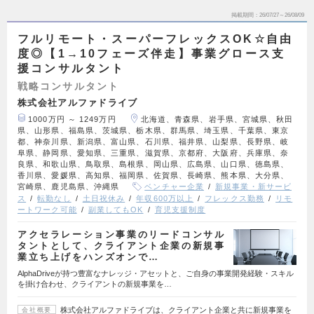
掲載期間
26/07/27～26/08/09
フルリモート・スーパーフレックスOK☆自由
度◎【1→10フェーズ伴走】事業グロース支
援コンサルタント
戦略コンサルタント
株式会社アルファドライブ
1000万円 ～ 1249万円
北海道、青森県、岩手県、宮城県、秋田
県、山形県、福島県、茨城県、栃木県、群馬県、埼玉県、千葉県、東京
都、神奈川県、新潟県、富山県、石川県、福井県、山梨県、長野県、岐
阜県、静岡県、愛知県、三重県、滋賀県、京都府、大阪府、兵庫県、奈
良県、和歌山県、鳥取県、島根県、岡山県、広島県、山口県、徳島県、
香川県、愛媛県、高知県、福岡県、佐賀県、長崎県、熊本県、大分県、
宮崎県、鹿児島県、沖縄県
ベンチャー企業
新規事業・新サービ
ス
転勤なし
土日祝休み
年収600万以上
フレックス勤務
リモ
ートワーク可能
副業してもOK
育児支援制度
アクセラレーション事業のリードコンサル
タントとして、クライアント企業の新規事
業立ち上げをハンズオンで…
AlphaDriveが持つ豊富なナレッジ・アセットと、ご自身の事業開発経験・スキル
を掛け合わせ、クライアントの新規事業を…
株式会社アルファドライブは、クライアント企業と共に新規事業を
会社概要