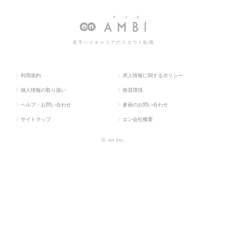
求人TOP
タント系
ルタント
ントの転職・求人情報一覧
若手ハイキャリアのスカウト転職
利用規約
求人情報に関するポリシー
個人情報の取り扱い
推奨環境
ヘルプ・お問い合わせ
参画のお問い合わせ
サイトマップ
エン会社概要
©
en Inc.