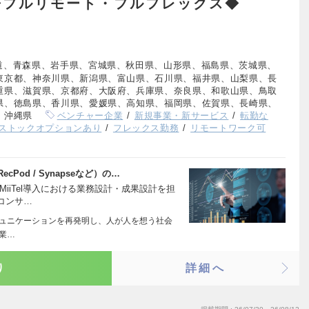
◆フルリモート・フルフレックス◆
道、青森県、岩手県、宮城県、秋田県、山形県、福島県、茨城県、
東京都、神奈川県、新潟県、富山県、石川県、福井県、山梨県、長
重県、滋賀県、京都府、大阪府、兵庫県、奈良県、和歌山県、鳥取
県、徳島県、香川県、愛媛県、高知県、福岡県、佐賀県、長崎県、
、沖縄県
ベンチャー企業
新規事業・新サービス
転勤な
ストックオプションあり
フレックス勤務
リモートワーク可
/ RecPod / Synapseなど）の…
iiTel導入における業務設計・成果設計を担
コンサ…
コミュニケーションを再発明し、人が人を想う社会
企業…
り
詳細へ