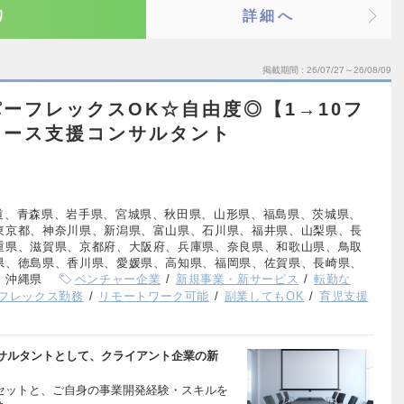
り
詳細へ
掲載期間
26/07/27～26/08/09
ーフレックスOK☆自由度◎【1→10フ
ロース支援コンサルタント
道、青森県、岩手県、宮城県、秋田県、山形県、福島県、茨城県、
東京都、神奈川県、新潟県、富山県、石川県、福井県、山梨県、長
重県、滋賀県、京都府、大阪府、兵庫県、奈良県、和歌山県、鳥取
県、徳島県、香川県、愛媛県、高知県、福岡県、佐賀県、長崎県、
、沖縄県
ベンチャー企業
新規事業・新サービス
転勤な
フレックス勤務
リモートワーク可能
副業してもOK
育児支援
サルタントとして、クライアント企業の新
ジ・アセットと、ご自身の事業開発経験・スキルを