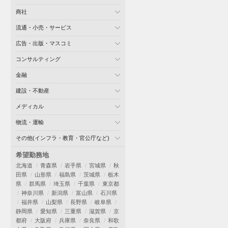
商社
流通・小売・サービス
広告・出版・マスコミ
コンサルティング
金融
建設・不動産
メディカル
物流・運輸
その他(インフラ・教育・官公庁など)
希望勤務地
北海道
青森県
岩手県
宮城県
秋
田県
山形県
福島県
茨城県
栃木
県
群馬県
埼玉県
千葉県
東京都
神奈川県
新潟県
富山県
石川県
福井県
山梨県
長野県
岐阜県
静岡県
愛知県
三重県
滋賀県
京
都府
大阪府
兵庫県
奈良県
和歌