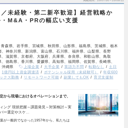
掲載期間
26/07/30～26/08/12
ト／未経験・第二新卒歓迎】経営戦略か
・M&A・PRの幅広い支援
、青森県、岩手県、宮城県、秋田県、山形県、福島県、茨城県、栃木
都、神奈川県、新潟県、富山県、石川県、福井県、山梨県、長野
県、滋賀県、京都府、大阪府、兵庫県、奈良県、和歌山県、鳥取
県、徳島県、香川県、愛媛県、高知県、福岡県、佐賀県、長崎県、
、沖縄県
上場企業
大手企業
英語力不問
転勤なし
土日
1億円以上資金調達済
ポテンシャル採用（未経験可）
年収600
ックス勤務
リモートワーク可能
副業してもOK
育児支援制
策定から現場におけるオペレーションまで、
ィング 現状把握～課題発見～対策検討～実
ンバー選定やスケ…
葉が一般的でなかった1957年から、私たちは