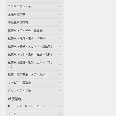
コンサルタント系
金融系専門職
不動産系専門職
技術系（IT・Web・通信系）
技術系（電気・電子・半導体）
技術系（機械・メカトロ・自動車）
技術系（化学・素材・食品・衣料）
技術系（建築・設備・土木・プラン
ト）
技術・専門職系（メディカル）
サービス・流通系
クリエイティブ系
希望業種
IT・インターネット・ゲーム
メーカー