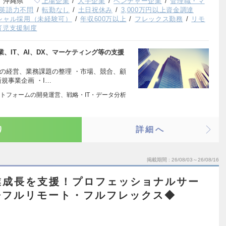
、沖縄県
上場企業
大手企業
ベンチャー企業
管理職・マ
英語力不問
転勤なし
土日祝休み
3,000万円以上資金調達
シャル採用（未経験可）
年収600万以上
フレックス勤務
リモ
育児支援制度
、IT、AI、DX、マーケティング等の支援
の経営、業務課題の整理 ・市場、競合、顧
規事業企画 ・I…
トフォームの開発運営、戦略・IT・データ分析
り
詳細へ
掲載期間
26/08/03～26/08/16
業成長を支援！プロフェッショナルサー
◆フルリモート・フルフレックス◆