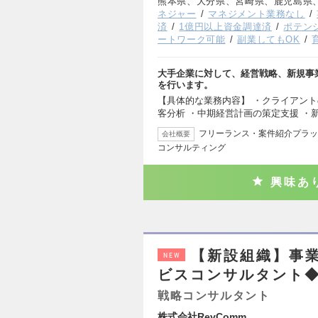
熊本県、大分県、宮崎県、鹿児島県
ネジャー
マネジメント業務なし
済
1億円以上資金調達済
ポテン
ートワーク可能
副業してもOK
大手企業に対して、経営戦略、新規事業
を行います。
【具体的な業務内容】 ・クライアント
客分析 ・中期経営計画の策定支援 ・新
フリーランス・案件紹介プラッ
会社概要
コンサルティング
興味あ
【新設組織】事
NEW
ビスコンサルタント
戦略コンサルタント
株式会社RevComm