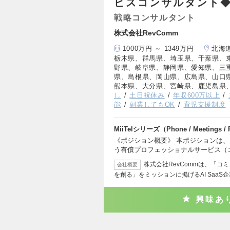
ビスコンサルタント
戦略コンサルタント
株式会社RevComm
1000万円 ～ 1349万円
北海
栃木県、群馬県、埼玉県、千葉県、
野県、岐阜県、静岡県、愛知県、三
県、島根県、岡山県、広島県、山口
熊本県、大分県、宮崎県、鹿児島県
し
土日祝休み
年収600万以上
能
副業してもOK
育児支援制度
MiiTelシリーズ（Phone / Meetings 
《ポジション概要》 本ポジションは、M
う有償プロフェッショナルサービス（
株式会社RevCommは、「
会社概要
を創る」をミッションに掲げるAI SaaS
興味あ