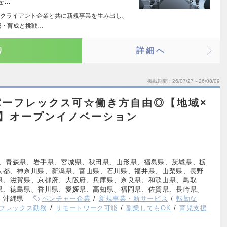
を…
クライアント企業と共に新規事業を生み出し、
掘・育成と挑戦…
り
詳細へ
掲載期間
26/07/27～26/08/09
パーフレックス可☆働き方自由◎【地域×
プ】オープンイノベーション
、青森県、岩手県、宮城県、秋田県、山形県、福島県、茨城県、栃
京都、神奈川県、新潟県、富山県、石川県、福井県、山梨県、長野
県、滋賀県、京都府、大阪府、兵庫県、奈良県、和歌山県、鳥取
県、徳島県、香川県、愛媛県、高知県、福岡県、佐賀県、長崎県、
、沖縄県
ベンチャー企業
新規事業・新サービス
転勤な
フレックス勤務
リモートワーク可能
副業してもOK
育児支援