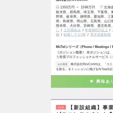
1350万円 ～ 1599万円
北海
栃木県、群馬県、埼玉県、千葉県、
野県、岐阜県、静岡県、愛知県、三
県、島根県、岡山県、広島県、山口
熊本県、大分県、宮崎県、鹿児島県
し
土日祝休み
年収600万以上
能
副業してもOK
育児支援制度
MiiTelシリーズ（Phone / Meetings 
《ポジション概要》 本ポジションは、M
う有償プロフェッショナルサービス（
株式会社RevCommは、「
会社概要
を創る」をミッションに掲げるAI SaaS
興味あ
【新設組織】事
NEW