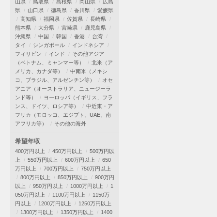
山県
鳥取県
島根県
岡山県
広島
県
山口県
徳島県
香川県
愛媛県
高知県
福岡県
佐賀県
長崎県
熊本県
大分県
宮崎県
鹿児島県
沖縄県
中国
韓国
香港
台湾
タイ
シンガポール
インドネシア
フィリピン
インド
その他アジア
（ベトナム、ミャンマー等）
北米（ア
メリカ、カナダ等）
中南米（メキシ
コ、ブラジル、アルゼンチン等）
オセ
アニア（オーストラリア、ニュージーラ
ンド等）
ヨーロッパ（イギリス、フラ
ンス、ドイツ、ロシア等）
中近東・ア
フリカ（モロッコ、エジプト、UAE、南
アフリカ等）
その他の海外
希望年収
400万円以上
450万円以上
500万円以
上
550万円以上
600万円以上
650
万円以上
700万円以上
750万円以上
800万円以上
850万円以上
900万円
以上
950万円以上
1000万円以上
1
050万円以上
1100万円以上
1150万
円以上
1200万円以上
1250万円以上
1300万円以上
1350万円以上
1400