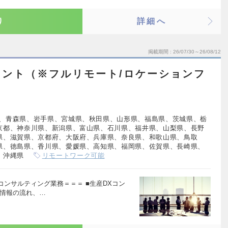
り
詳細へ
掲載期間
26/07/30～26/08/12
ント（※フルリモート/ロケーションフ
、青森県、岩手県、宮城県、秋田県、山形県、福島県、茨城県、栃
京都、神奈川県、新潟県、富山県、石川県、福井県、山梨県、長野
県、滋賀県、京都府、大阪府、兵庫県、奈良県、和歌山県、鳥取
県、徳島県、香川県、愛媛県、高知県、福岡県、佐賀県、長崎県、
、沖縄県
リモートワーク可能
ンサルティング業務＝＝＝ ■生産DXコン
と情報の流れ、…