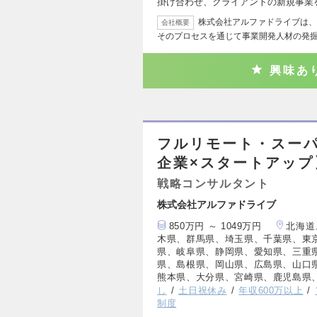
掛け合わせ、クライアントの新規事業
株式会社アルファドライブは、
会社概要
そのプロセスを通じて事業開発人材の発
興味あ
フルリモート・スー
企業×スタートアッ
戦略コンサルタント
株式会社アルファドライブ
850万円 ～ 1049万円
北海道
木県、群馬県、埼玉県、千葉県、東
県、岐阜県、静岡県、愛知県、三重
県、島根県、岡山県、広島県、山口
熊本県、大分県、宮崎県、鹿児島県
し
土日祝休み
年収600万以上
制度