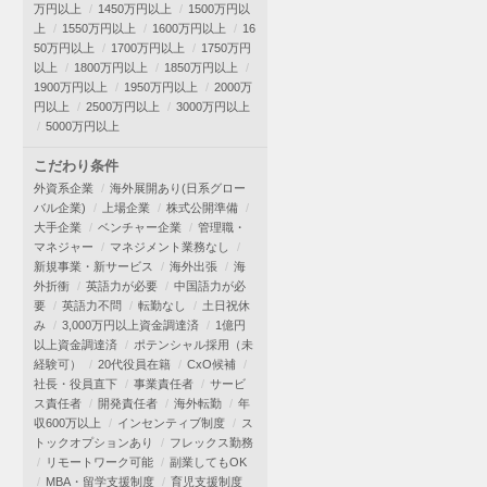
万円以上
1450万円以上
1500万円以
上
1550万円以上
1600万円以上
16
50万円以上
1700万円以上
1750万円
以上
1800万円以上
1850万円以上
1900万円以上
1950万円以上
2000万
円以上
2500万円以上
3000万円以上
5000万円以上
こだわり条件
外資系企業
海外展開あり(日系グロー
バル企業)
上場企業
株式公開準備
大手企業
ベンチャー企業
管理職・
マネジャー
マネジメント業務なし
新規事業・新サービス
海外出張
海
外折衝
英語力が必要
中国語力が必
要
英語力不問
転勤なし
土日祝休
み
3,000万円以上資金調達済
1億円
以上資金調達済
ポテンシャル採用（未
経験可）
20代役員在籍
CxO候補
社長・役員直下
事業責任者
サービ
ス責任者
開発責任者
海外転勤
年
収600万以上
インセンティブ制度
ス
トックオプションあり
フレックス勤務
リモートワーク可能
副業してもOK
MBA・留学支援制度
育児支援制度