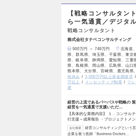
【戦略コンサルタン
ら一気通貫／デジタル
戦略コンサルタント
株式会社タナベコンサルティング
500万円 ～ 749万円
北海道
県、群馬県、埼玉県、千葉県、東京
県、岐阜県、静岡県、愛知県、三重
県、島根県、岡山県、広島県、山口
熊本県、大分県、宮崎県、鹿児島県
祝休み
3,000万円以上資金調達済
万以上
インセンティブ制度
フレ
度
経営の上流であるパーパスや戦略の 
経営を一気通貫で支援いただ…
【具体的な業務内容】 １．コンサルテ
行支援～成果報告 ・プロジェクトメ
経営コンサルティングという言
会社概要
企業を救う医師「Business Doctors…