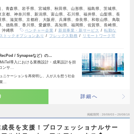
道、青森県、岩手県、宮城県、秋田県、山形県、福島県、茨城県、
東京都、神奈川県、新潟県、富山県、石川県、福井県、山梨県、長
重県、滋賀県、京都府、大阪府、兵庫県、奈良県、和歌山県、鳥取
県、徳島県、香川県、愛媛県、高知県、福岡県、佐賀県、長崎県、
、沖縄県
ベンチャー企業
新規事業・新サービス
転勤な
ストックオプションあり
フレックス勤務
リモートワーク可
/ RecPod / Synapseなど）の…
iiTel導入における業務設計・成果設計を担
コンサ…
コミュニケーションを再発明し、人が人を想う社会
企業…
り
詳細へ
掲載期間
26/08/03～26/08/16
業成長を支援！プロフェッショナルサー