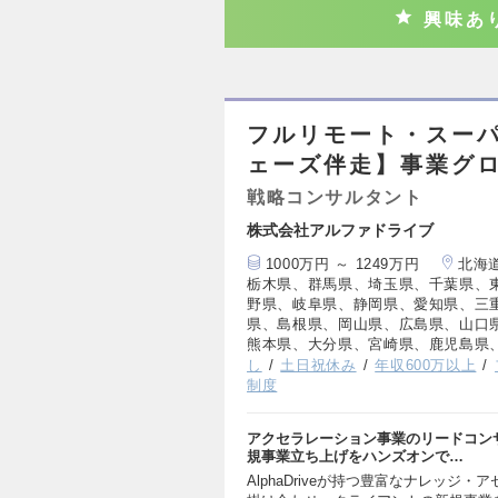
興味あ
フルリモート・スーパ
ェーズ伴走】事業グ
戦略コンサルタント
株式会社アルファドライブ
1000万円 ～ 1249万円
北海
栃木県、群馬県、埼玉県、千葉県、
野県、岐阜県、静岡県、愛知県、三
県、島根県、岡山県、広島県、山口
熊本県、大分県、宮崎県、鹿児島県
し
土日祝休み
年収600万以上
制度
アクセラレーション事業のリードコン
規事業立ち上げをハンズオンで…
AlphaDriveが持つ豊富なナレッ