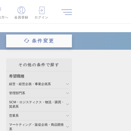
の方へ
会員登録
ログイン
条件変更
その他の条件で探す
希望職種
経営・経営企画・事業企画系
管理部門系
SCM・ロジスティクス・物流・購買・
貿易系
営業系
マーケティング・販促企画・商品開発
系