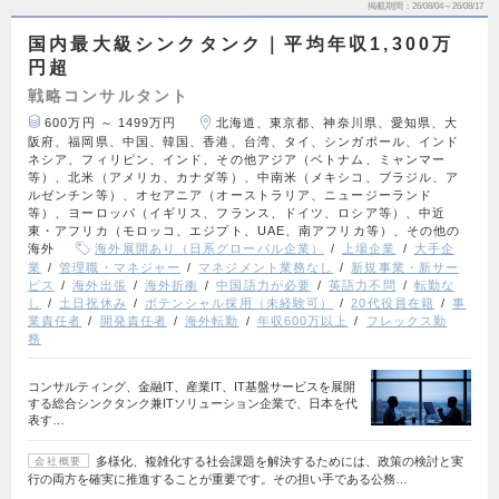
掲載期間
26/08/04～26/08/17
国内最大級シンクタンク｜平均年収1,300万
円超
戦略コンサルタント
600万円 ～ 1499万円
北海道、東京都、神奈川県、愛知県、大
阪府、福岡県、中国、韓国、香港、台湾、タイ、シンガポール、インド
ネシア、フィリピン、インド、その他アジア（ベトナム、ミャンマー
等）、北米（アメリカ、カナダ等）、中南米（メキシコ、ブラジル、ア
ルゼンチン等）、オセアニア（オーストラリア、ニュージーランド
等）、ヨーロッパ（イギリス、フランス、ドイツ、ロシア等）、中近
東・アフリカ（モロッコ、エジプト、UAE、南アフリカ等）、その他の
海外
海外展開あり（日系グローバル企業）
上場企業
大手企
業
管理職・マネジャー
マネジメント業務なし
新規事業・新サー
ビス
海外出張
海外折衝
中国語力が必要
英語力不問
転勤な
し
土日祝休み
ポテンシャル採用（未経験可）
20代役員在籍
事
業責任者
開発責任者
海外転勤
年収600万以上
フレックス勤
務
コンサルティング、金融IT、産業IT、IT基盤サービスを展開
する総合シンクタンク兼ITソリューション企業で、日本を代
表す…
多様化、複雑化する社会課題を解決するためには、政策の検討と実
会社概要
行の両方を確実に推進することが重要です。その担い手である公務…