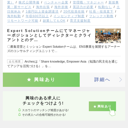
業）
株式公開準備
ベンチャー企業
管理職・マネジャー
新規事
業・新サービス
海外出張
海外折衝
英語力が必要
転勤なし
土
日祝休み
1億円以上資金調達済
20代役員在籍
社長・役員直下
海外転勤
年収600万以上
インセンティブ制度
フレックス勤務
リモートワーク可能
副業してもOK
育児支援制度
Expert Solutionチームにてマネージャ
ーポジションとしてディレクターとクライ
アントとのデ…
〇募集背景とミッション Expert Solutionチームは、ENS事業を展開するアーチー
ズのコンサルティングユニットで…
Archesは「Share knowledge, Empower Asia（知識の民主化を通じ
会社概要
てアジアを活気づける）」を…
興味あり
詳細へ
興味のある求人に
チェックをつけよう!
興味あり
スカウトのマッチング精度があがる!
その求人への合格可能性がわかる!