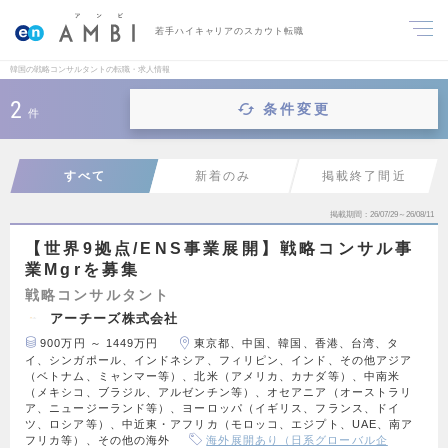
若手ハイキャリアのスカウト転職
韓国の戦略コンサルタントの転職・求人情報
2
条件変更
件
すべて
新着のみ
掲載終了間近
掲載期間
26/07/29～26/08/11
【世界9拠点/ENS事業展開】戦略コンサル事
業Mgrを募集
戦略コンサルタント
アーチーズ株式会社
900万円 ～ 1449万円
東京都、中国、韓国、香港、台湾、タ
イ、シンガポール、インドネシア、フィリピン、インド、その他アジア
（ベトナム、ミャンマー等）、北米（アメリカ、カナダ等）、中南米
（メキシコ、ブラジル、アルゼンチン等）、オセアニア（オーストラリ
ア、ニュージーランド等）、ヨーロッパ（イギリス、フランス、ドイ
ツ、ロシア等）、中近東・アフリカ（モロッコ、エジプト、UAE、南ア
フリカ等）、その他の海外
海外展開あり（日系グローバル企