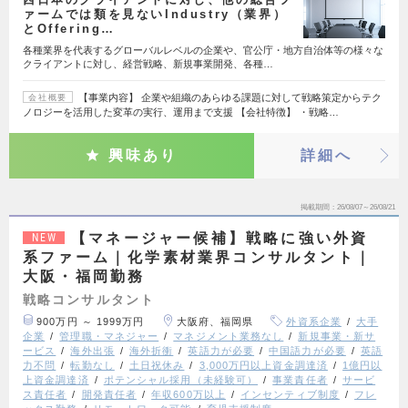
ァームでは類を見ないIndustry（業界）
とOffering…
各種業界を代表するグローバルレベルの企業や、官公庁・地方自治体等の様々な
クライアントに対し、経営戦略、新規事業開発、各種…
【事業内容】 企業や組織のあらゆる課題に対して戦略策定からテク
会社概要
ノロジーを活用した変革の実行、運用まで支援 【会社特徴】 ・戦略…
興味あり
詳細へ
掲載期間
26/08/07～26/08/21
【マネージャー候補】戦略に強い外資
NEW
系ファーム｜化学素材業界コンサルタント｜
大阪・福岡勤務
戦略コンサルタント
900万円 ～ 1999万円
大阪府、福岡県
外資系企業
大手
企業
管理職・マネジャー
マネジメント業務なし
新規事業・新サ
ービス
海外出張
海外折衝
英語力が必要
中国語力が必要
英語
力不問
転勤なし
土日祝休み
3,000万円以上資金調達済
1億円以
上資金調達済
ポテンシャル採用（未経験可）
事業責任者
サービ
ス責任者
開発責任者
年収600万以上
インセンティブ制度
フレ