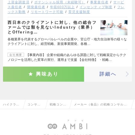
上資金調達済
ポテンシャル採用（未経験可）
事業責任者
サービ
ス責任者
開発責任者
年収600万以上
インセンティブ制度
フレ
ックス勤務
リモートワーク可能
育児支援制度
西日本のクライアントに対し、他の総合フ
ァームでは類を見ないIndustry（業界）
とOffering…
各種業界を代表するグローバルレベルの企業や、官公庁・地方自治体等の様々な
クライアントに対し、経営戦略、新規事業開発、各種…
【事業内容】 企業や組織のあらゆる課題に対して戦略策定からテク
会社概要
ノロジーを活用した変革の実行、運用まで支援 【会社特徴】 ・戦略…
興味あり
詳細へ
ハイクラス
コンサル
戦略コンサ
メーカー（食品）の戦略コンサルタ
求人TOP
タント系
ルタント
ントの転職・求人情報一覧