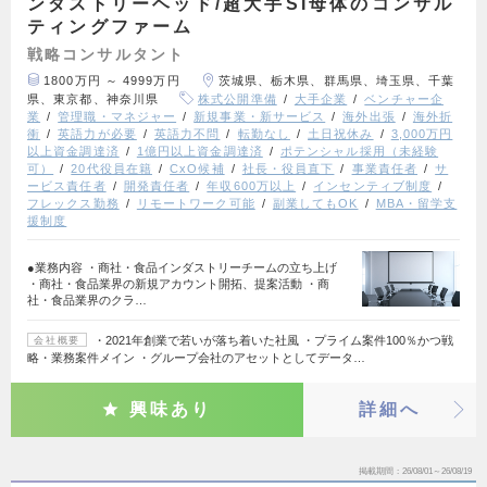
ンダストリーヘッド/超大手SI母体のコンサル
ティングファーム
戦略コンサルタント
1800万円 ～ 4999万円
茨城県、栃木県、群馬県、埼玉県、千葉
県、東京都、神奈川県
株式公開準備
大手企業
ベンチャー企
業
管理職・マネジャー
新規事業・新サービス
海外出張
海外折
衝
英語力が必要
英語力不問
転勤なし
土日祝休み
3,000万円
以上資金調達済
1億円以上資金調達済
ポテンシャル採用（未経験
可）
20代役員在籍
CxO候補
社長・役員直下
事業責任者
サ
ービス責任者
開発責任者
年収600万以上
インセンティブ制度
フレックス勤務
リモートワーク可能
副業してもOK
MBA・留学支
援制度
●業務内容 ・商社・食品インダストリーチームの立ち上げ
・商社・食品業界の新規アカウント開拓、提案活動 ・商
社・食品業界のクラ…
・2021年創業で若いが落ち着いた社風 ・プライム案件100％かつ戦
会社概要
略・業務案件メイン ・グループ会社のアセットとしてデータ…
興味あり
詳細へ
掲載期間
26/08/01～26/08/19