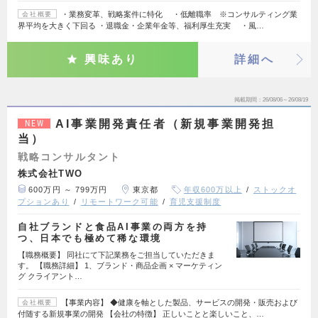
・業務変革、戦略案件に特化 ・低離職率 ※コンサルティング業
会社概要
界平均を大きく下回る ・退職金・企業年金等、福利厚生充実 ・風…
興味あり
詳細へ
掲載期間
26/08/06～26/08/19
AI事業開発責任者（新規事業開発担
NEW
当）
戦略コンサルタント
株式会社TWO
600万円 ～ 799万円
東京都
年収600万以上
ストックオ
プションあり
リモートワーク可能
育児支援制度
自社ブランドと食品AI事業の両方を持
つ、日本でも極めて稀な環境
【職務概要】 同社にて下記業務をご担当していただきま
す。 【職務詳細】 1、ブランド・商品企画 × マーケティン
グ クライアント…
【事業内容】 ◆健康を軸とした製品、サービスの開発・販売および
会社概要
付随する新規事業の開発 【会社の特徴】 正しいことと楽しいこと、…