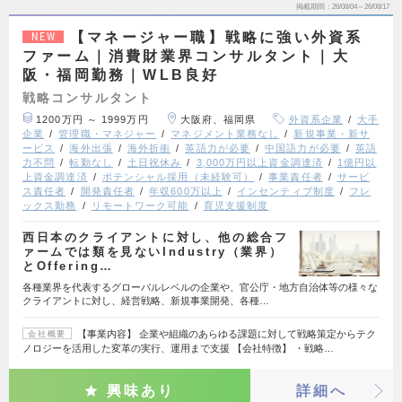
掲載期間
26/08/04～26/08/17
【マネージャー職】戦略に強い外資系
NEW
ファーム｜消費財業界コンサルタント｜大
阪・福岡勤務｜WLB良好
戦略コンサルタント
1200万円 ～ 1999万円
大阪府、福岡県
外資系企業
大手
企業
管理職・マネジャー
マネジメント業務なし
新規事業・新サ
ービス
海外出張
海外折衝
英語力が必要
中国語力が必要
英語
力不問
転勤なし
土日祝休み
3,000万円以上資金調達済
1億円以
上資金調達済
ポテンシャル採用（未経験可）
事業責任者
サービ
ス責任者
開発責任者
年収600万以上
インセンティブ制度
フレ
ックス勤務
リモートワーク可能
育児支援制度
西日本のクライアントに対し、他の総合フ
ァームでは類を見ないIndustry（業界）
とOffering…
各種業界を代表するグローバルレベルの企業や、官公庁・地方自治体等の様々な
クライアントに対し、経営戦略、新規事業開発、各種…
【事業内容】 企業や組織のあらゆる課題に対して戦略策定からテク
会社概要
ノロジーを活用した変革の実行、運用まで支援 【会社特徴】 ・戦略…
興味あり
詳細へ