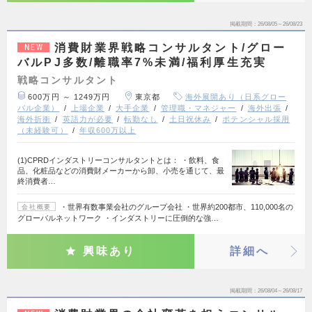
掲載期間
26/08/05～26/08/23
消費財業界戦略コンサルタント/グロー
NEW
バルPJ多数/離職率7%未満/福利厚生充実
戦略コンサルタント
600万円 ～ 1249万円
東京都
海外展開あり（日系グロー
バル企業）
上場企業
大手企業
管理職・マネジャー
海外出張
海外折衝
英語力が必要
転勤なし
土日祝休み
ポテンシャル採用
（未経験可）
年収600万以上
(1)CPRDインダストリーコンサルタントとは： ・飲料、食
品、化粧品などの消費財メーカーから卸、小売を通じて、最
終消費者…
・世界有数事業会社のグループ会社 ・世界約200都市、110,000名の
会社概要
グローバルネットワーク ・インダストリーに圧倒的な強…
興味あり
詳細へ
掲載期間
26/08/04～26/08/17