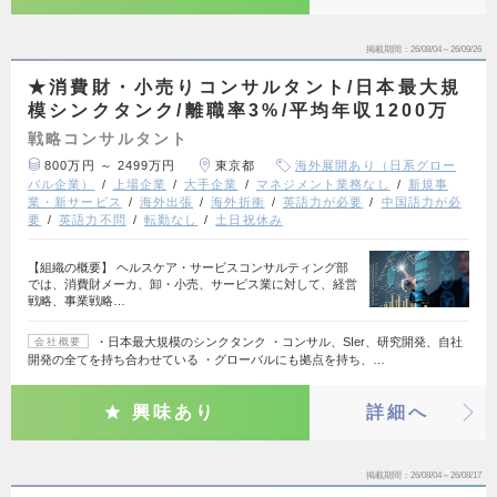
掲載期間
26/08/04～26/09/26
★消費財・小売りコンサルタント/日本最大規
模シンクタンク/離職率3%/平均年収1200万
戦略コンサルタント
800万円 ～ 2499万円
東京都
海外展開あり（日系グロー
バル企業）
上場企業
大手企業
マネジメント業務なし
新規事
業・新サービス
海外出張
海外折衝
英語力が必要
中国語力が必
要
英語力不問
転勤なし
土日祝休み
【組織の概要】 ヘルスケア・サービスコンサルティング部
では、消費財メーカ、卸・小売、サービス業に対して、経営
戦略、事業戦略…
・日本最大規模のシンクタンク ・コンサル、SIer、研究開発、自社
会社概要
開発の全てを持ち合わせている ・グローバルにも拠点を持ち、…
興味あり
詳細へ
掲載期間
26/08/04～26/08/17