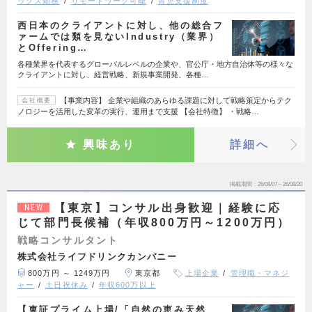
ックス勤務
リモートワーク可能
育児支援制度
西日本のクライアントに対し、他の総合フ
ァームでは類を見ないIndustry（業界）
とOffering…
各種業界を代表するグローバルレベルの企業や、官公庁・地方自治体等の様々な
クライアントに対し、経営戦略、新規事業開発、各種…
【事業内容】 企業や組織のあらゆる課題に対して戦略策定からテク
会社概要
ノロジーを活用した変革の実行、運用まで支援 【会社特徴】 ・戦略…
興味あり
詳細へ
掲載期間
26/08/07～26/08/20
【東京】コンサル出身歓迎｜経験に応
NEW
じて部門長候補（年収800万円～1200万円）
戦略コンサルタント
株式会社ライフドリンクカンパニー
800万円 ～ 1249万円
東京都
上場企業
管理職・マネジ
ャー
土日祝休み
年収600万以上
【東証プライム上場/「自然の恵み天然