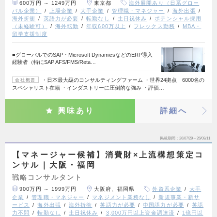
600万円 ～ 1249万円
東京都
海外展開あり（日系グロー
バル企業）
上場企業
大手企業
管理職・マネジャー
海外出張
海外折衝
英語力が必要
転勤なし
土日祝休み
ポテンシャル採用
（未経験可）
海外転勤
年収600万以上
フレックス勤務
MBA・
留学支援制度
■グローバルでのSAP・Microsoft DynamicsなどのERP導入
経験者（特にSAP AFS/FMS/Reta…
・日本最大級のコンサルティングファーム ・世界24拠点 6000名の
会社概要
スペシャリスト在籍 ・インダストリーに圧倒的な強み ・評価…
興味あり
詳細へ
掲載期間
26/07/29～26/08/11
【マネージャー候補】消費財×上流構想策定コ
ンサル｜大阪・福岡
戦略コンサルタント
900万円 ～ 1999万円
大阪府、福岡県
外資系企業
大手
企業
管理職・マネジャー
マネジメント業務なし
新規事業・新サ
ービス
海外出張
海外折衝
英語力が必要
中国語力が必要
英語
力不問
転勤なし
土日祝休み
3,000万円以上資金調達済
1億円以