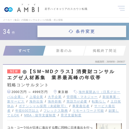
若手ハイキャリアのスカウト転職
メーカー（食品）の戦略コンサルタントの転職・求人情報
34
条件変更
件
すべて
新着のみ
掲載終了間近
掲載期間
26/08/08～26/08/27
◎【SM~MDクラス】消費財コンサル
NEW
エグゼ人材募集 業界最高峰の年収帯
戦略コンサルタント
2000万円 ～ 4999万円
東京都
海外展開あり（日系グロー
バル企業）
上場企業
大手企業
管理職・マネジャー
新規事業・
新サービス
海外出張
海外折衝
英語力が必要
転勤なし
土日祝
休み
ポテンシャル採用（未経験可）
事業責任者
サービス責任
者
年収600万以上
フレックス勤務
リモートワーク可能
副業し
てもOK
MBA・留学支援制度
育児支援制度
コカ・コーラ社が日本に進出する際に同時に日本進出を行っ