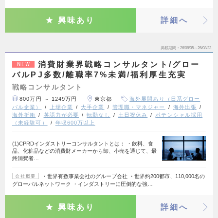
興味あり
詳細へ
掲載期間
26/08/05～26/08/23
消費財業界戦略コンサルタント/グロー
NEW
バルPJ多数/離職率7%未満/福利厚生充実
戦略コンサルタント
800万円 ～ 1249万円
東京都
海外展開あり（日系グロー
バル企業）
上場企業
大手企業
管理職・マネジャー
海外出張
海外折衝
英語力が必要
転勤なし
土日祝休み
ポテンシャル採用
（未経験可）
年収600万以上
(1)CPRDインダストリーコンサルタントとは： ・飲料、食
品、化粧品などの消費財メーカーから卸、小売を通じて、最
終消費者…
・世界有数事業会社のグループ会社 ・世界約200都市、110,000名の
会社概要
グローバルネットワーク ・インダストリーに圧倒的な強…
興味あり
詳細へ