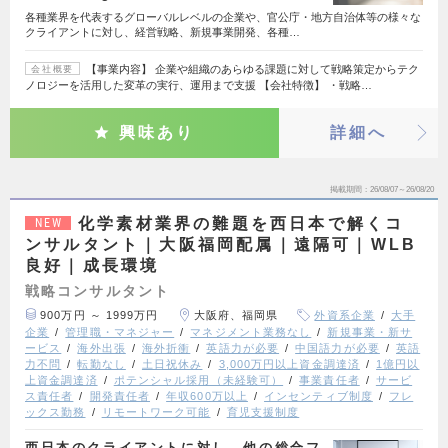
各種業界を代表するグローバルレベルの企業や、官公庁・地方自治体等の様々な
クライアントに対し、経営戦略、新規事業開発、各種…
【事業内容】 企業や組織のあらゆる課題に対して戦略策定からテク
会社概要
ノロジーを活用した変革の実行、運用まで支援 【会社特徴】 ・戦略…
興味あり
詳細へ
掲載期間
26/08/07～26/08/20
化学素材業界の難題を西日本で解くコ
NEW
ンサルタント｜大阪福岡配属｜遠隔可｜WLB
良好｜成長環境
戦略コンサルタント
900万円 ～ 1999万円
大阪府、福岡県
外資系企業
大手
企業
管理職・マネジャー
マネジメント業務なし
新規事業・新サ
ービス
海外出張
海外折衝
英語力が必要
中国語力が必要
英語
力不問
転勤なし
土日祝休み
3,000万円以上資金調達済
1億円以
上資金調達済
ポテンシャル採用（未経験可）
事業責任者
サービ
ス責任者
開発責任者
年収600万以上
インセンティブ制度
フレ
ックス勤務
リモートワーク可能
育児支援制度
西日本のクライアントに対し、他の総合フ