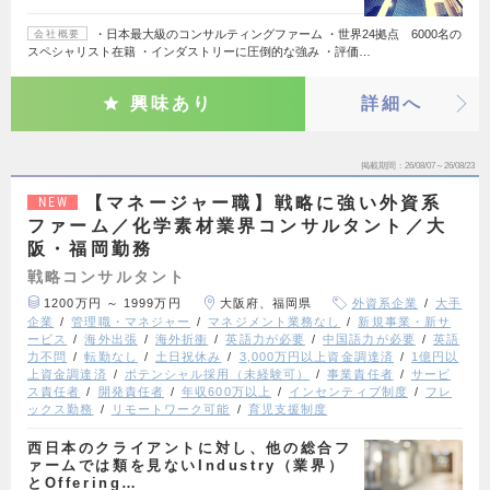
・日本最大級のコンサルティングファーム ・世界24拠点 6000名の
会社概要
スペシャリスト在籍 ・インダストリーに圧倒的な強み ・評価…
興味あり
詳細へ
掲載期間
26/08/07～26/08/23
【マネージャー職】戦略に強い外資系
NEW
ファーム／化学素材業界コンサルタント／大
阪・福岡勤務
戦略コンサルタント
1200万円 ～ 1999万円
大阪府、福岡県
外資系企業
大手
企業
管理職・マネジャー
マネジメント業務なし
新規事業・新サ
ービス
海外出張
海外折衝
英語力が必要
中国語力が必要
英語
力不問
転勤なし
土日祝休み
3,000万円以上資金調達済
1億円以
上資金調達済
ポテンシャル採用（未経験可）
事業責任者
サービ
ス責任者
開発責任者
年収600万以上
インセンティブ制度
フレ
ックス勤務
リモートワーク可能
育児支援制度
西日本のクライアントに対し、他の総合フ
ァームでは類を見ないIndustry（業界）
とOffering…