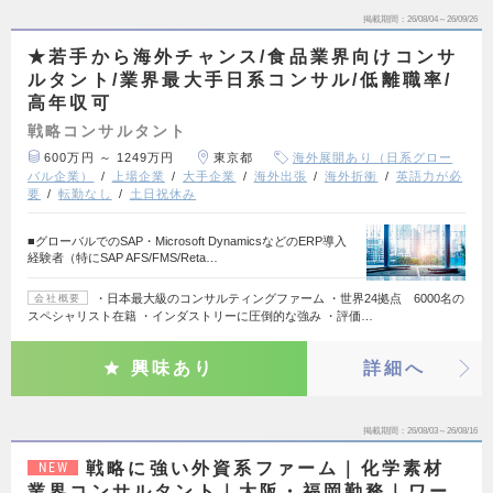
掲載期間
26/08/04～26/09/26
★若手から海外チャンス/食品業界向けコンサ
ルタント/業界最大手日系コンサル/低離職率/
高年収可
戦略コンサルタント
600万円 ～ 1249万円
東京都
海外展開あり（日系グロー
バル企業）
上場企業
大手企業
海外出張
海外折衝
英語力が必
要
転勤なし
土日祝休み
■グローバルでのSAP・Microsoft DynamicsなどのERP導入
経験者（特にSAP AFS/FMS/Reta…
・日本最大級のコンサルティングファーム ・世界24拠点 6000名の
会社概要
スペシャリスト在籍 ・インダストリーに圧倒的な強み ・評価…
興味あり
詳細へ
掲載期間
26/08/03～26/08/16
戦略に強い外資系ファーム｜化学素材
NEW
業界コンサルタント｜大阪・福岡勤務｜ワー