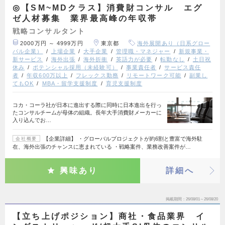
◎【SM~MDクラス】消費財コンサル エグ
ゼ人材募集 業界最高峰の年収帯
戦略コンサルタント
2000万円 ～ 4999万円
東京都
海外展開あり（日系グロー
バル企業）
上場企業
大手企業
管理職・マネジャー
新規事業・
新サービス
海外出張
海外折衝
英語力が必要
転勤なし
土日祝
休み
ポテンシャル採用（未経験可）
事業責任者
サービス責任
者
年収600万以上
フレックス勤務
リモートワーク可能
副業し
てもOK
MBA・留学支援制度
育児支援制度
コカ・コーラ社が日本に進出する際に同時に日本進出を行っ
たコンサルチームが母体の組織。長年大手消費財メーカーに
入り込んでお…
【企業詳細】 ・グローバルプロジェクトが約6割と豊富で海外駐
会社概要
在、海外出張のチャンスに恵まれている ・戦略案件、業務改善案件が…
興味あり
詳細へ
掲載期間
26/08/01～26/08/20
【立ち上げポジション】商社・食品業界 イ