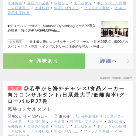
海外折衝
英語力が必要
転勤なし
土日祝休み
ポテンシャル採用
（未経験可）
海外転勤
年収600万以上
フレックス勤務
MBA・
留学支援制度
■グローバルでのSAP・Microsoft DynamicsなどのERP導入
経験者（特にSAP AFS/FMS/Reta…
・日本最大級のコンサルティングファーム ・世界24拠点 6000名の
会社概要
スペシャリスト在籍 ・インダストリーに圧倒的な強み ・評価…
興味あり
詳細へ
掲載期間
26/08/08～26/08/27
◎若手から海外チャンス/食品メーカー
NEW
向けコンサルタント/日系最大手/低離職率/グ
ローバルPJ7割
戦略コンサルタント
600万円 ～ 1249万円
東京都
海外展開あり（日系グロー
バル企業）
上場企業
大手企業
管理職・マネジャー
海外出張
海外折衝
英語力が必要
転勤なし
土日祝休み
ポテンシャル採用
（未経験可）
海外転勤
年収600万以上
フレックス勤務
MBA・
留学支援制度