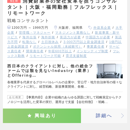
消費財業界の全社変革を担うコンサル
NEW
タント｜大阪・福岡勤務｜フルフレックス｜
リモートワーク
戦略コンサルタント
1200万円 ～ 1999万円
大阪府、福岡県
外資系企業
大手
企業
管理職・マネジャー
マネジメント業務なし
新規事業・新サ
ービス
海外出張
海外折衝
英語力が必要
中国語力が必要
英語
力不問
転勤なし
土日祝休み
3,000万円以上資金調達済
1億円以
上資金調達済
ポテンシャル採用（未経験可）
事業責任者
サービ
ス責任者
開発責任者
年収600万以上
インセンティブ制度
フレ
ックス勤務
リモートワーク可能
育児支援制度
西日本のクライアントに対し、他の総合フ
ァームでは類を見ないIndustry（業界）
とOffering…
各種業界を代表するグローバルレベルの企業や、官公庁・地方自治体等の様々な
クライアントに対し、経営戦略、新規事業開発、各種…
【事業内容】 企業や組織のあらゆる課題に対して戦略策定からテク
会社概要
ノロジーを活用した変革の実行、運用まで支援 【会社特徴】 ・戦略…
興味あり
詳細へ