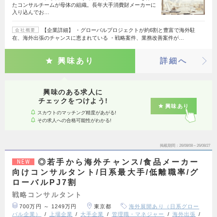
たコンサルチームが母体の組織。長年大手消費財メーカーに
入り込んでお…
【企業詳細】 ・グローバルプロジェクトが約6割と豊富で海外駐
会社概要
在、海外出張のチャンスに恵まれている ・戦略案件、業務改善案件が…
興味あり
詳細へ
興味のある求人に
チェックをつけよう!
興味あり
スカウトのマッチング精度があがる!
その求人への合格可能性がわかる!
掲載期間
26/08/08～26/08/27
◎若手から海外チャンス/食品メーカー
NEW
向けコンサルタント/日系最大手/低離職率/グ
ローバルPJ7割
戦略コンサルタント
700万円 ～ 1249万円
東京都
海外展開あり（日系グロー
バル企業）
上場企業
大手企業
管理職・マネジャー
海外出張