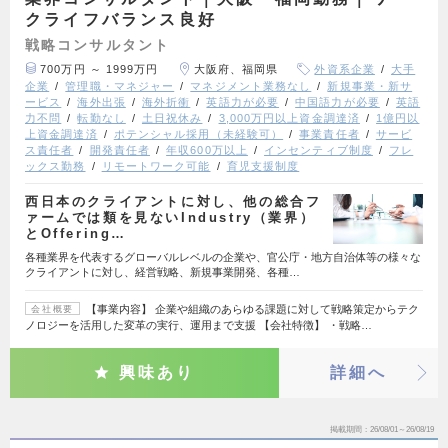
クライフバランス良好
戦略コンサルタント
700万円 ～ 1999万円
大阪府、福岡県
外資系企業
大手
企業
管理職・マネジャー
マネジメント業務なし
新規事業・新サ
ービス
海外出張
海外折衝
英語力が必要
中国語力が必要
英語
力不問
転勤なし
土日祝休み
3,000万円以上資金調達済
1億円以
上資金調達済
ポテンシャル採用（未経験可）
事業責任者
サービ
ス責任者
開発責任者
年収600万以上
インセンティブ制度
フレ
ックス勤務
リモートワーク可能
育児支援制度
西日本のクライアントに対し、他の総合フ
ァームでは類を見ないIndustry（業界）
とOffering…
各種業界を代表するグローバルレベルの企業や、官公庁・地方自治体等の様々な
クライアントに対し、経営戦略、新規事業開発、各種…
【事業内容】 企業や組織のあらゆる課題に対して戦略策定からテク
会社概要
ノロジーを活用した変革の実行、運用まで支援 【会社特徴】 ・戦略…
興味あり
詳細へ
掲載期間
26/08/01～26/08/19