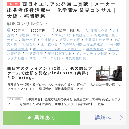
西日本エリアの発展に貢献｜メーカー
NEW
出身者多数活躍中｜化学素材業界コンサル｜
大阪・福岡勤務
戦略コンサルタント
700万円 ～ 1999万円
大阪府、福岡県
外資系企業
大手
企業
管理職・マネジャー
マネジメント業務なし
新規事業・新サ
ービス
海外出張
海外折衝
英語力が必要
中国語力が必要
英語
力不問
転勤なし
土日祝休み
3,000万円以上資金調達済
1億円以
上資金調達済
ポテンシャル採用（未経験可）
事業責任者
サービ
ス責任者
開発責任者
年収600万以上
インセンティブ制度
フレ
ックス勤務
リモートワーク可能
育児支援制度
西日本のクライアントに対し、他の総合フ
ァームでは類を見ないIndustry（業界）
とOffering…
各種業界を代表するグローバルレベルの企業や、官公庁・地方自治体等の様々な
クライアントに対し、経営戦略、新規事業開発、各種…
【事業内容】 企業や組織のあらゆる課題に対して戦略策定からテク
会社概要
ノロジーを活用した変革の実行、運用まで支援 【会社特徴】 ・戦略…
興味あり
詳細へ