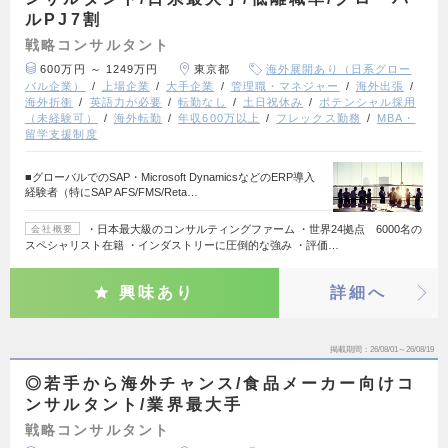
ルPJ7割
戦略コンサルタント
600万円 ～ 1249万円
東京都
海外展開あり（日系グロー
バル企業）
上場企業
大手企業
管理職・マネジャー
海外出張
海外折衝
英語力が必要
転勤なし
土日祝休み
ポテンシャル採用
（未経験可）
海外転勤
年収600万以上
フレックス勤務
MBA・
留学支援制度
■グローバルでのSAP・Microsoft DynamicsなどのERP導入
経験者（特にSAP AFS/FMS/Reta…
・日本最大級のコンサルティングファーム ・世界24拠点 6000名の
会社概要
スペシャリスト在籍 ・インダストリーに圧倒的な強み ・評価…
興味あり
詳細へ
掲載期間
26/08/01～26/08/19
◎若手から海外チャンス/食品メーカー向けコ
ンサルタント/業界最大手
戦略コンサルタント