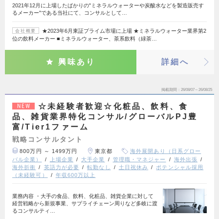
2021年12月に上場したばかりの"ミネラルウォーターや炭酸水などを製造販売す
るメーカー"である当社にて、コンサルとして…
★2023年6月東証プライム市場に上場 ★ミネラルウォーター業界第2
会社概要
位の飲料メーカー ■ミネラルウォーター、茶系飲料（緑茶…
興味あり
詳細へ
掲載期間
26/08/07～26/08/25
☆未経験者歓迎☆化粧品、飲料、食
NEW
品、雑貨業界特化コンサル/グローバルPJ豊
富/Tier1ファーム
戦略コンサルタント
800万円 ～ 1499万円
東京都
海外展開あり（日系グロー
バル企業）
上場企業
大手企業
管理職・マネジャー
海外出張
海外折衝
英語力が必要
転勤なし
土日祝休み
ポテンシャル採用
（未経験可）
年収600万以上
業務内容 ・大手の食品、飲料、化粧品、雑貨企業に対して
経営戦略から新規事業、サプライチェーン周りなど多岐に渡
るコンサルティ…