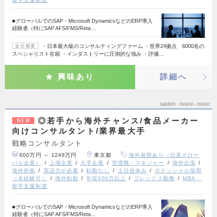
■グローバルでのSAP・Microsoft DynamicsなどのERP導入
経験者（特にSAP AFS/FMS/Reta…
・日本最大級のコンサルティングファーム ・世界24拠点 6000名の
会社概要
スペシャリスト在籍 ・インダストリーに圧倒的な強み ・評価…
興味あり
詳細へ
掲載期間
26/08/08～26/08/27
◎若手から海外チャンス/食品メーカー
NEW
向けコンサルタント/業界最大手
戦略コンサルタント
600万円 ～ 1249万円
東京都
海外展開あり（日系グロー
バル企業）
上場企業
大手企業
管理職・マネジャー
海外出張
海外折衝
英語力が必要
転勤なし
土日祝休み
ポテンシャル採用
（未経験可）
海外転勤
年収600万以上
フレックス勤務
MBA・
留学支援制度
■グローバルでのSAP・Microsoft DynamicsなどのERP導入
経験者（特にSAP AFS/FMS/Reta…