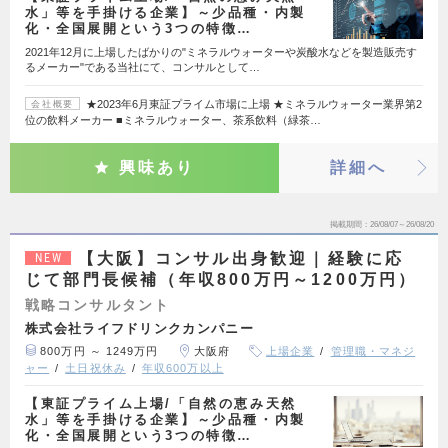
水」等を手掛ける企業】～少品種・内製
化・全国展開という3つの特徴…
2021年12月に上場したばかりの"ミネラルウォーターや炭酸水などを製造販売す
るメーカー"である当社にて、コンサルとして…
★2023年6月東証プライム市場に上場 ★ミネラルウォーター業界第2
会社概要
位の飲料メーカー ■ミネラルウォーター、茶系飲料（緑茶…
興味あり
詳細へ
掲載期間
26/08/07～26/08/20
【大阪】コンサル出身歓迎｜経験に応
NEW
じて部門長候補（年収800万円～1200万円）
戦略コンサルタント
株式会社ライフドリンクカンパニー
800万円 ～ 1249万円
大阪府
上場企業
管理職・マネジ
ャー
土日祝休み
年収600万以上
【東証プライム上場/「自然の恵み天然
水」等を手掛ける企業】～少品種・内製
化・全国展開という3つの特徴…