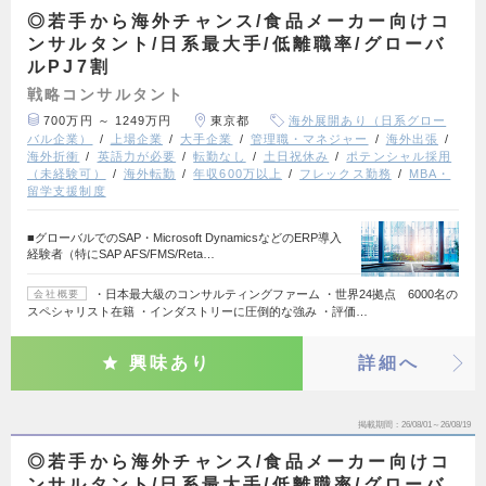
◎若手から海外チャンス/食品メーカー向けコ
ンサルタント/日系最大手/低離職率/グローバ
ルPJ7割
戦略コンサルタント
700万円 ～ 1249万円
東京都
海外展開あり（日系グロー
バル企業）
上場企業
大手企業
管理職・マネジャー
海外出張
海外折衝
英語力が必要
転勤なし
土日祝休み
ポテンシャル採用
（未経験可）
海外転勤
年収600万以上
フレックス勤務
MBA・
留学支援制度
■グローバルでのSAP・Microsoft DynamicsなどのERP導入
経験者（特にSAP AFS/FMS/Reta…
・日本最大級のコンサルティングファーム ・世界24拠点 6000名の
会社概要
スペシャリスト在籍 ・インダストリーに圧倒的な強み ・評価…
興味あり
詳細へ
掲載期間
26/08/01～26/08/19
◎若手から海外チャンス/食品メーカー向けコ
ンサルタント/日系最大手/低離職率/グローバ