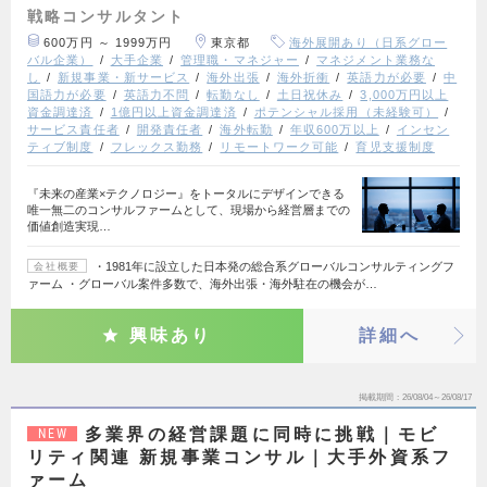
戦略コンサルタント
600万円 ～ 1999万円
東京都
海外展開あり（日系グロー
バル企業）
大手企業
管理職・マネジャー
マネジメント業務な
し
新規事業・新サービス
海外出張
海外折衝
英語力が必要
中
国語力が必要
英語力不問
転勤なし
土日祝休み
3,000万円以上
資金調達済
1億円以上資金調達済
ポテンシャル採用（未経験可）
サービス責任者
開発責任者
海外転勤
年収600万以上
インセン
ティブ制度
フレックス勤務
リモートワーク可能
育児支援制度
『未来の産業×テクノロジー』をトータルにデザインできる
唯一無二のコンサルファームとして、現場から経営層までの
価値創造実現…
・1981年に設立した日本発の総合系グローバルコンサルティングフ
会社概要
ァーム ・グローバル案件多数で、海外出張・海外駐在の機会が…
興味あり
詳細へ
掲載期間
26/08/04～26/08/17
多業界の経営課題に同時に挑戦｜モビ
NEW
リティ関連 新規事業コンサル｜大手外資系フ
ァーム