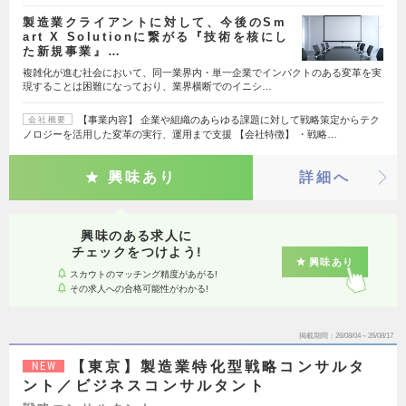
製造業クライアントに対して、今後のSm
art X Solutionに繋がる『技術を核にし
た新規事業』…
複雑化が進む社会において、同一業界内・単一企業でインパクトのある変革を実
現することは困難になっており、業界横断でのイニシ…
【事業内容】 企業や組織のあらゆる課題に対して戦略策定からテク
会社概要
ノロジーを活用した変革の実行、運用まで支援 【会社特徴】 ・戦略…
興味あり
詳細へ
興味のある求人に
チェックをつけよう!
興味あり
スカウトのマッチング精度があがる!
その求人への合格可能性がわかる!
掲載期間
26/08/04～26/08/17
【東京】製造業特化型戦略コンサルタ
NEW
ント／ビジネスコンサルタント