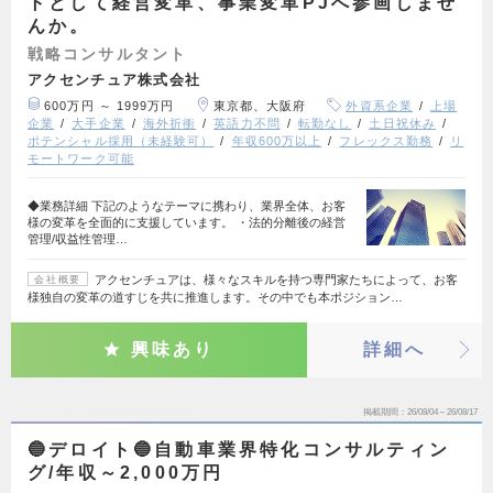
トとして経営変革、事業変革PJへ参画しませ
んか。
戦略コンサルタント
アクセンチュア株式会社
600万円 ～ 1999万円
東京都、大阪府
外資系企業
上場
企業
大手企業
海外折衝
英語力不問
転勤なし
土日祝休み
ポテンシャル採用（未経験可）
年収600万以上
フレックス勤務
リ
モートワーク可能
◆業務詳細 下記のようなテーマに携わり、業界全体、お客
様の変革を全面的に支援しています。 ・法的分離後の経営
管理/収益性管理…
アクセンチュアは、様々なスキルを持つ専門家たちによって、お客
会社概要
様独自の変革の道すじを共に推進します。その中でも本ポジション…
興味あり
詳細へ
掲載期間
26/08/04～26/08/17
🔵デロイト🔵自動車業界特化コンサルティン
グ/年収～2,000万円