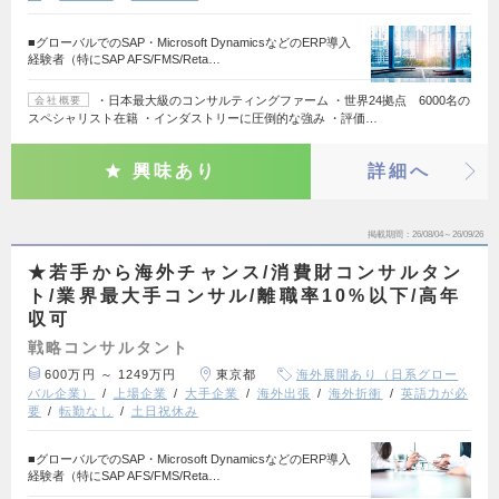
■グローバルでのSAP・Microsoft DynamicsなどのERP導入
経験者（特にSAP AFS/FMS/Reta…
・日本最大級のコンサルティングファーム ・世界24拠点 6000名の
会社概要
スペシャリスト在籍 ・インダストリーに圧倒的な強み ・評価…
興味あり
詳細へ
掲載期間
26/08/04～26/09/26
★若手から海外チャンス/消費財コンサルタン
ト/業界最大手コンサル/離職率10%以下/高年
収可
戦略コンサルタント
600万円 ～ 1249万円
東京都
海外展開あり（日系グロー
バル企業）
上場企業
大手企業
海外出張
海外折衝
英語力が必
要
転勤なし
土日祝休み
■グローバルでのSAP・Microsoft DynamicsなどのERP導入
経験者（特にSAP AFS/FMS/Reta…