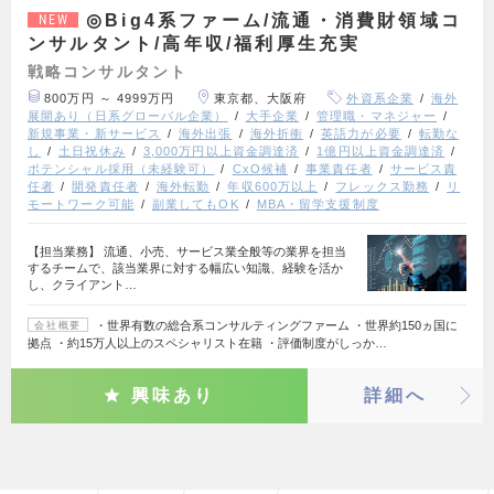
◎Big4系ファーム/流通・消費財領域コ
NEW
ンサルタント/高年収/福利厚生充実
戦略コンサルタント
800万円 ～ 4999万円
東京都、大阪府
外資系企業
海外
展開あり（日系グローバル企業）
大手企業
管理職・マネジャー
新規事業・新サービス
海外出張
海外折衝
英語力が必要
転勤な
し
土日祝休み
3,000万円以上資金調達済
1億円以上資金調達済
ポテンシャル採用（未経験可）
CxO候補
事業責任者
サービス責
任者
開発責任者
海外転勤
年収600万以上
フレックス勤務
リ
モートワーク可能
副業してもOK
MBA・留学支援制度
【担当業務】 流通、小売、サービス業全般等の業界を担当
するチームで、該当業界に対する幅広い知識、経験を活か
し、クライアント…
・世界有数の総合系コンサルティングファーム ・世界約150ヵ国に
会社概要
拠点 ・約15万人以上のスペシャリスト在籍 ・評価制度がしっか…
興味あり
詳細へ