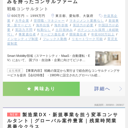
みを持ったコンサルファーム
戦略コンサルタント
600万円 ～ 1999万円
東京都、愛知県、大阪府
外資系企
業
大手企業
管理職・マネジャー
マネジメント業務なし
新規事
業・新サービス
海外出張
海外折衝
英語力が必要
中国語力が必
要
英語力不問
転勤なし
土日祝休み
ポテンシャル採用（未経験
可）
事業責任者
サービス責任者
開発責任者
年収600万以上
インセンティブ制度
フレックス勤務
リモートワーク可能
育児支
援制度
Smart Mobility領域（スマートシティ・MaaS・自動運転・E
V）において、 国プロ・自治体・企業に向けてビジネ…
【事業内容】 戦略の策定から実行まで総合的なコンサルティングサ
会社概要
ービスを提供 【会社特徴】 ・1983年に設立されたグローバル総…
興味あり
詳細へ
掲載期間
26/08/04～26/08/17
製造業DX・新規事業を担う変革コンサ
NEW
ルタント｜グローバル案件豊富｜残業時間業
界最少クラス