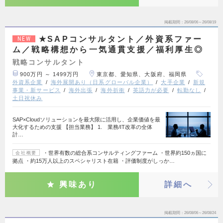
掲載期間
26/08/06～26/08/19
★SAPコンサルタント／外資系ファー
NEW
ム／戦略構想から一気通貫支援／福利厚生◎
戦略コンサルタント
900万円 ～ 1499万円
東京都、愛知県、大阪府、福岡県
外資系企業
海外展開あり（日系グローバル企業）
大手企業
新規
事業・新サービス
海外出張
海外折衝
英語力が必要
転勤なし
土日祝休み
SAP×Cloudソリューションを最大限に活用し、企業価値を最
大化するための支援 【担当業務】 1. 業務/IT改革の全体
計…
・世界有数の総合系コンサルティングファーム ・世界約150ヵ国に
会社概要
拠点 ・約15万人以上のスペシャリスト在籍 ・評価制度がしっか…
興味あり
詳細へ
掲載期間
26/08/06～26/08/24