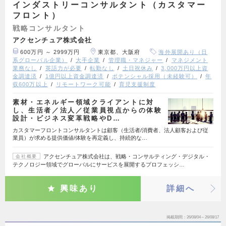
インダストリーコンサルタント（カスタマー
フロント）
戦略コンサルタント
アクセンチュア株式会社
600万円 ～ 2999万円
東京都、大阪府
海外展開あり（日
系グローバル企業）
大手企業
管理職・マネジャー
マネジメント
業務なし
英語力が必要
転勤なし
土日祝休み
3,000万円以上資
金調達済
1億円以上資金調達済
ポテンシャル採用（未経験可）
年
収600万以上
リモートワーク可能
育児支援制度
素材・エネルギー領域クライアントに対
し、生活者／法人／従業員視点からの体験
設計・ビジネス変革戦略やD…
カスタマーフロントコンサルタントは顧客（生活者/消費者、法人顧客および従
業員）が求める提供価値/体験を再定義し、持続的な…
アクセンチュア株式会社は、戦略・コンサルティング・デジタル・
会社概要
テクノロジー領域でグローバルにサービスを展開するプロフェッシ…
興味あり
詳細へ
掲載期間
26/08/04～26/08/17