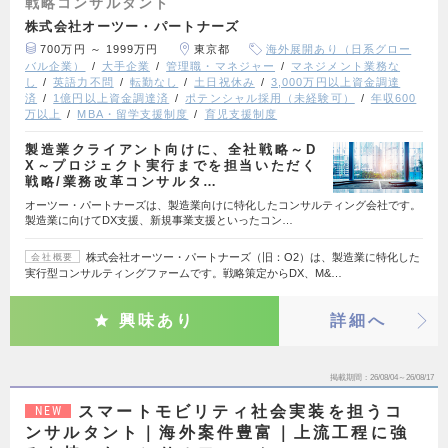
戦略コンサルタント
株式会社オーツー・パートナーズ
700万円 ～ 1999万円
東京都
海外展開あり（日系グロー
バル企業）
大手企業
管理職・マネジャー
マネジメント業務な
し
英語力不問
転勤なし
土日祝休み
3,000万円以上資金調達
済
1億円以上資金調達済
ポテンシャル採用（未経験可）
年収600
万以上
MBA・留学支援制度
育児支援制度
製造業クライアント向けに、全社戦略～D
X～プロジェクト実行までを担当いただく
戦略/業務改革コンサルタ…
オーツー・パートナーズは、製造業向けに特化したコンサルティング会社です。
製造業に向けてDX支援、新規事業支援といったコン…
株式会社オーツー・パートナーズ（旧：O2）は、製造業に特化した
会社概要
実行型コンサルティングファームです。戦略策定からDX、M&…
興味あり
詳細へ
掲載期間
26/08/04～26/08/17
スマートモビリティ社会実装を担うコ
NEW
ンサルタント｜海外案件豊富｜上流工程に強