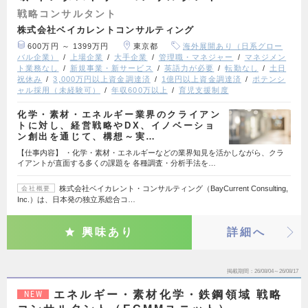
戦略コンサルタント
株式会社ベイカレントコンサルティング
600万円 ～ 1399万円
東京都
海外展開あり（日系グロー
バル企業）
上場企業
大手企業
管理職・マネジャー
マネジメン
ト業務なし
新規事業・新サービス
英語力が必要
転勤なし
土日
祝休み
3,000万円以上資金調達済
1億円以上資金調達済
ポテンシ
ャル採用（未経験可）
年収600万以上
育児支援制度
化学・素材・エネルギー業界のクライアン
トに対し、経営戦略やDX、イノベーショ
ン創出を通じて、構想～実…
【仕事内容】 ・化学・素材・エネルギーなどの業界知見を活かしながら、クラ
イアントが直面する多くの課題を 各種調査・分析手法を…
株式会社ベイカレント・コンサルティング（BayCurrent Consulting,
会社概要
Inc.）は、日本発の独立系総合コ…
興味あり
詳細へ
掲載期間
26/08/04～26/08/17
エネルギー・素材化学・鉄鋼領域 戦略
NEW