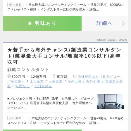
・日本最大級のコンサルティングファーム ・世界24拠点 6000名の
会社概要
スペシャリスト在籍 ・インダストリーに圧倒的な強み ・評価…
興味あり
詳細へ
掲載期間
26/08/04～26/09/26
★若手から海外チャンス/製造業コンサルタン
ト/業界最大手コンサル/離職率10%以下/高年
収可
戦略コンサルタント
600万円 ～ 1249万円
東京都
海外展開あり（日系グロー
バル企業）
上場企業
大手企業
海外出張
海外折衝
英語力が必
要
転勤なし
土日祝休み
■プロジェクト例 ・主にERP（SAP）を活用した、グループ
（グローバル）経営管理基盤の高度化支援 ・海外現地オペ
レーション…
・日本最大級のコンサルティングファーム ・世界24拠点 6000名の
会社概要
スペシャリスト在籍 ・インダストリーに圧倒的な強み ・評価…