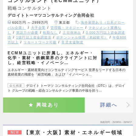
コンサルタント（ECMMユニット）
戦略コンサルタント
デロイトトーマツコンサルティング合同会社
600万円 ～ 2999万円
東京都
海外展開あり（日系グロー
バル企業）
大手企業
管理職・マネジャー
マネジメント業務な
し
英語力が必要
転勤なし
土日祝休み
3,000万円以上資金調達
済
1億円以上資金調達済
ポテンシャル採用（未経験可）
年収600
万以上
リモートワーク可能
育児支援制度
ECMMユニットに所属し、エネルギー・
化学・素材・鉄鋼業界のクライアントに対
し、経営戦略・イノベーシ…
エネルギー・素材産業向けコンサルティングサービス 世界をリードする日本の
素材産業の飛躍を「経営戦略」 および「イノベーショ…
デロイト トーマツ コンサルティング合同会社（DTC）は、デロイ
会社概要
ト グループの戦略・総合コンサルティング事業の中核を担う…
興味あり
詳細へ
掲載期間
26/08/04～26/08/17
【東京・大阪】素材・エネルギー領域
NEW