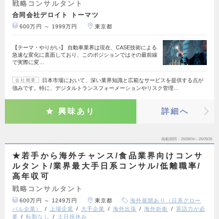
戦略コンサルタント
合同会社デロイト トーマツ
600万円 ～ 1999万円
東京都
【テーマ・やりがい】 自動車業界は現在、CASE技術による
急速な変化に直面しており、このポジションではその最前線
で実際に変…
日本市場において、深い業界知識と広範なサービスを提供する点が
会社概要
強みです。特に、デジタルトランスフォーメーションやリスク管理…
興味あり
詳細へ
掲載期間
26/08/04～26/09/26
★若手から海外チャンス/食品業界向けコンサ
ルタント/業界最大手日系コンサル/低離職率/
高年収可
戦略コンサルタント
600万円 ～ 1249万円
東京都
海外展開あり（日系グロー
バル企業）
上場企業
大手企業
海外出張
海外折衝
英語力が必
要
転勤なし
土日祝休み