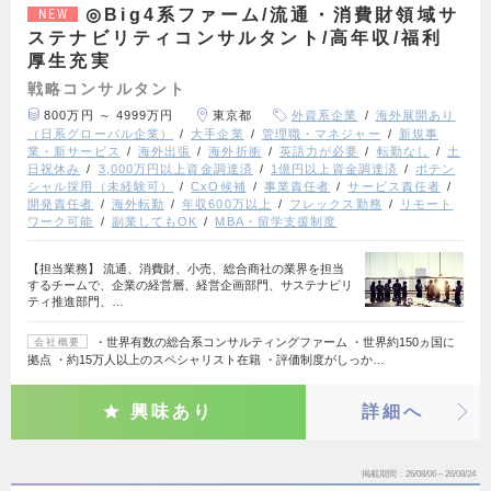
◎Big4系ファーム/流通・消費財領域サ
NEW
ステナビリティコンサルタント/高年収/福利
厚生充実
戦略コンサルタント
800万円 ～ 4999万円
東京都
外資系企業
海外展開あり
（日系グローバル企業）
大手企業
管理職・マネジャー
新規事
業・新サービス
海外出張
海外折衝
英語力が必要
転勤なし
土
日祝休み
3,000万円以上資金調達済
1億円以上資金調達済
ポテン
シャル採用（未経験可）
CxO候補
事業責任者
サービス責任者
開発責任者
海外転勤
年収600万以上
フレックス勤務
リモート
ワーク可能
副業してもOK
MBA・留学支援制度
【担当業務】 流通、消費財、小売、総合商社の業界を担当
するチームで、企業の経営層、経営企画部門、サステナビリ
ティ推進部門、…
・世界有数の総合系コンサルティングファーム ・世界約150ヵ国に
会社概要
拠点 ・約15万人以上のスペシャリスト在籍 ・評価制度がしっか…
興味あり
詳細へ
掲載期間
26/08/06～26/08/24