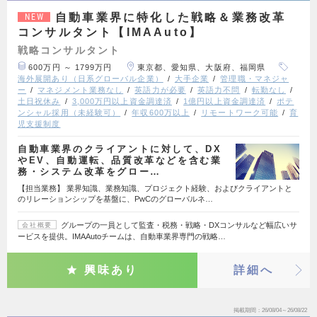
自動車業界に特化した戦略＆業務改革
NEW
コンサルタント【IMAAuto】
戦略コンサルタント
600万円 ～ 1799万円
東京都、愛知県、大阪府、福岡県
海外展開あり（日系グローバル企業）
大手企業
管理職・マネジャ
ー
マネジメント業務なし
英語力が必要
英語力不問
転勤なし
土日祝休み
3,000万円以上資金調達済
1億円以上資金調達済
ポテ
ンシャル採用（未経験可）
年収600万以上
リモートワーク可能
育
児支援制度
自動車業界のクライアントに対して、DX
やEV、自動運転、品質改革などを含む業
務・システム改革をグロー…
【担当業務】 業界知識、業務知識、プロジェクト経験、およびクライアントと
のリレーションシップを基盤に、PwCのグローバルネ…
グループの一員として監査・税務・戦略・DXコンサルなど幅広いサ
会社概要
ービスを提供。IMAAutoチームは、自動車業界専門の戦略…
興味あり
詳細へ
掲載期間
26/08/04～26/08/22