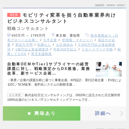
掲載期間
26/08/04～26/08/17
モビリティ変革を担う自動車業界向け
NEW
ビジネスコンサルタント
戦略コンサルタント
550万円 ～ 1799万円
東京都、愛知県
海外展開あり（日
系グローバル企業）
大手企業
管理職・マネジャー
英語力が必
要
英語力不問
転勤なし
土日祝休み
3,000万円以上資金調達
済
1億円以上資金調達済
年収600万以上
リモートワーク可能
副
業してもOK
育児支援制度
自動車OEMやTier1サプライヤーの経営
課題に対し、戦略策定からDX推進、業務
改革、新サービス企画…
・業界／企業の課題分析に基づく事業企画、KPI設計、実行計画立案 ・EV化によ
るEC／SCM改革、老朽化システムの刷新支援…
株式会社日立コンサルティングは、2002年に設立された日立製作所
会社概要
100%出資のビジネス／ITコンサルティングファームです…
興味あり
詳細へ