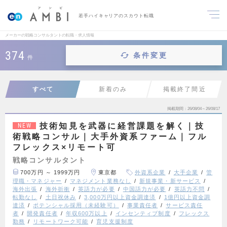
若手ハイキャリアのスカウト転職
メーカーの戦略コンサルタントの転職・求人情報
374
条件変更
件
すべて
新着のみ
掲載終了間近
掲載期間
26/08/04～26/08/17
技術知見を武器に経営課題を解く｜技
NEW
術戦略コンサル｜大手外資系ファーム｜フル
フレックス×リモート可
戦略コンサルタント
700万円 ～ 1999万円
東京都
外資系企業
大手企業
管
理職・マネジャー
マネジメント業務なし
新規事業・新サービス
海外出張
海外折衝
英語力が必要
中国語力が必要
英語力不問
転勤なし
土日祝休み
3,000万円以上資金調達済
1億円以上資金調
達済
ポテンシャル採用（未経験可）
事業責任者
サービス責任
者
開発責任者
年収600万以上
インセンティブ制度
フレックス
勤務
リモートワーク可能
育児支援制度