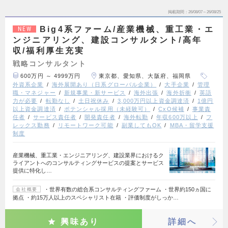
掲載期間
26/08/07～26/08/25
Big4系ファーム/産業機械、重工業・エ
NEW
ンジニアリング、建設コンサルタント/高年
収/福利厚生充実
戦略コンサルタント
600万円 ～ 4999万円
東京都、愛知県、大阪府、福岡県
外資系企業
海外展開あり（日系グローバル企業）
大手企業
管理
職・マネジャー
新規事業・新サービス
海外出張
海外折衝
英語
力が必要
転勤なし
土日祝休み
3,000万円以上資金調達済
1億円
以上資金調達済
ポテンシャル採用（未経験可）
CxO候補
事業責
任者
サービス責任者
開発責任者
海外転勤
年収600万以上
フ
レックス勤務
リモートワーク可能
副業してもOK
MBA・留学支援
制度
産業機械、重工業・エンジニアリング、建設業界におけるク
ライアントへのコンサルティングサービスの提案とサービス
提供に特化し…
・世界有数の総合系コンサルティングファーム ・世界約150ヵ国に
会社概要
拠点 ・約15万人以上のスペシャリスト在籍 ・評価制度がしっか…
興味あり
詳細へ