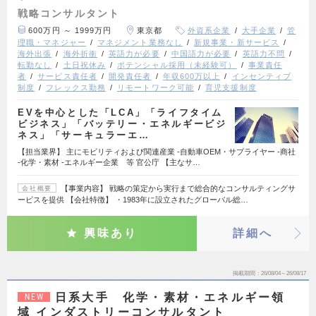
戦略コンサルタント
600万円 ～ 1999万円
東京都
外資系企業
大手企業
管
理職・マネジャー
マネジメント業務なし
新規事業・新サービス
海外出張
海外折衝
英語力が必要
中国語力が必要
英語力不問
転勤なし
土日祝休み
ポテンシャル採用（未経験可）
事業責任
者
サービス責任者
開発責任者
年収600万以上
インセンティブ
制度
フレックス勤務
リモートワーク可能
育児支援制度
EVを中心とした「LCA」「ライフタイム
ビジネス」「バッテリー・エネルギービジ
ネス」「サーキュラーエ…
【担当業界】 主にモビリティおよび関連産業 ‐自動車OEM・サプライヤー ‐商社
‐化学・素材 ‐エネルギー企業 等 官公庁 【主なサ…
【事業内容】 戦略の策定から実行まで総合的なコンサルティングサ
会社概要
ービスを提供 【会社特徴】 ・1983年に設立されたグローバル総…
興味あり
詳細へ
掲載期間
26/08/04～26/08/17
日系大手 化学・素材・エネルギー領
NEW
域 インダストリーコンサルタント