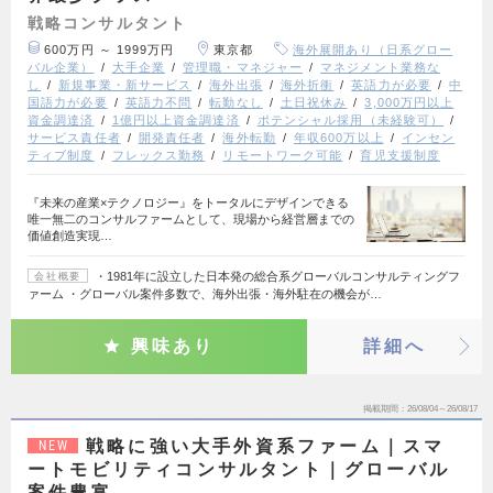
戦略コンサルタント
600万円 ～ 1999万円
東京都
海外展開あり（日系グロー
バル企業）
大手企業
管理職・マネジャー
マネジメント業務な
し
新規事業・新サービス
海外出張
海外折衝
英語力が必要
中
国語力が必要
英語力不問
転勤なし
土日祝休み
3,000万円以上
資金調達済
1億円以上資金調達済
ポテンシャル採用（未経験可）
サービス責任者
開発責任者
海外転勤
年収600万以上
インセン
ティブ制度
フレックス勤務
リモートワーク可能
育児支援制度
『未来の産業×テクノロジー』をトータルにデザインできる
唯一無二のコンサルファームとして、現場から経営層までの
価値創造実現…
・1981年に設立した日本発の総合系グローバルコンサルティングフ
会社概要
ァーム ・グローバル案件多数で、海外出張・海外駐在の機会が…
興味あり
詳細へ
掲載期間
26/08/04～26/08/17
戦略に強い大手外資系ファーム｜スマ
NEW
ートモビリティコンサルタント｜グローバル
案件豊富