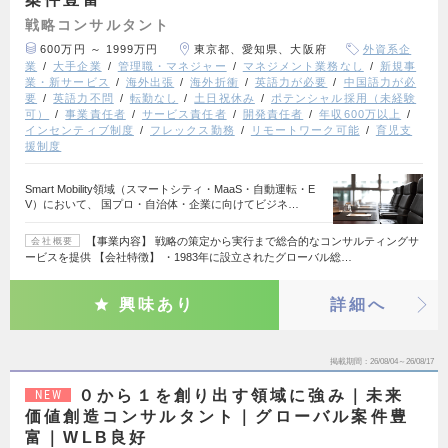
戦略コンサルタント
600万円 ～ 1999万円
東京都、愛知県、大阪府
外資系企
業
大手企業
管理職・マネジャー
マネジメント業務なし
新規事
業・新サービス
海外出張
海外折衝
英語力が必要
中国語力が必
要
英語力不問
転勤なし
土日祝休み
ポテンシャル採用（未経験
可）
事業責任者
サービス責任者
開発責任者
年収600万以上
インセンティブ制度
フレックス勤務
リモートワーク可能
育児支
援制度
Smart Mobility領域（スマートシティ・MaaS・自動運転・E
V）において、 国プロ・自治体・企業に向けてビジネ…
【事業内容】 戦略の策定から実行まで総合的なコンサルティングサ
会社概要
ービスを提供 【会社特徴】 ・1983年に設立されたグローバル総…
興味あり
詳細へ
掲載期間
26/08/04～26/08/17
０から１を創り出す領域に強み｜未来
NEW
価値創造コンサルタント｜グローバル案件豊
富｜WLB良好