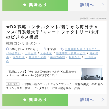
興味あり
詳細へ
掲載期間
26/08/04～26/09/26
★DX戦略コンサルタント/若手から海外チャ
ンス/日系最大手/スマートファクトリー/未来
のビジネス構想
戦略コンサルタント
600万円 ～ 1999万円
東京都
海外展開あり（日系グロー
バル企業）
上場企業
大手企業
新規事業・新サービス
海外出
張
海外折衝
英語力が必要
英語力不問
転勤なし
土日祝休
み
【組織について】 ”デジタル(Digital)をマルチ(X)に組合せイ
ノベーション(Innovation)を実現する” デジ…
・日本最大級のコンサルティングファーム ・世界24拠点 6000名の
会社概要
スペシャリスト在籍 ・インダストリーに圧倒的な強み ・評価…
興味あり
詳細へ