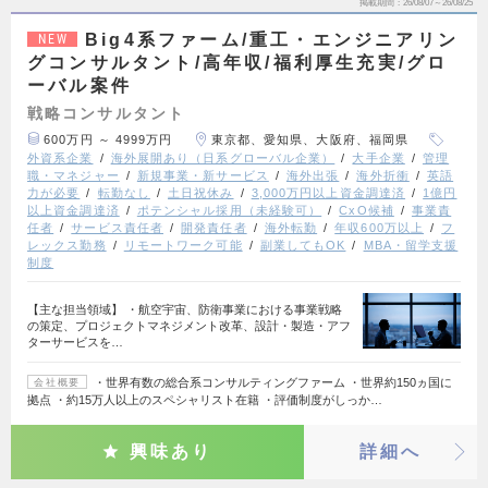
掲載期間
26/08/07～26/08/25
Big4系ファーム/重工・エンジニアリン
NEW
グコンサルタント/高年収/福利厚生充実/グロ
ーバル案件
戦略コンサルタント
600万円 ～ 4999万円
東京都、愛知県、大阪府、福岡県
外資系企業
海外展開あり（日系グローバル企業）
大手企業
管理
職・マネジャー
新規事業・新サービス
海外出張
海外折衝
英語
力が必要
転勤なし
土日祝休み
3,000万円以上資金調達済
1億円
以上資金調達済
ポテンシャル採用（未経験可）
CxO候補
事業責
任者
サービス責任者
開発責任者
海外転勤
年収600万以上
フ
レックス勤務
リモートワーク可能
副業してもOK
MBA・留学支援
制度
【主な担当領域】 ・航空宇宙、防衛事業における事業戦略
の策定、プロジェクトマネジメント改革、設計・製造・アフ
ターサービスを…
・世界有数の総合系コンサルティングファーム ・世界約150ヵ国に
会社概要
拠点 ・約15万人以上のスペシャリスト在籍 ・評価制度がしっか…
興味あり
詳細へ