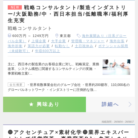
戦略コンサルタント/製造インダストリ
NEW
ー/大阪勤務/中・西日本担当/低離職率/福利厚
生充実
戦略コンサルタント
600万円 ～ 1249万円
東京都
海外展開あり（日系グロー
バル企業）
上場企業
大手企業
管理職・マネジャー
海外出張
海外折衝
英語力が必要
転勤なし
土日祝休み
ポテンシャル採用
（未経験可）
年収600万以上
主に、西日本の製造業のお客様企業に対し、戦略策定、業務
改革、システム構想に関連するコンサルティングの実施 ・
事業戦略立案/…
・世界有数事業会社のグループ会社 ・世界約200都市、110,000名の
会社概要
グローバルネットワーク ・インダストリーに圧倒的な強…
興味あり
詳細へ
掲載期間
26/08/04～26/08/17
🔴アクセンチュア×素材化学🔴業界エキスパー