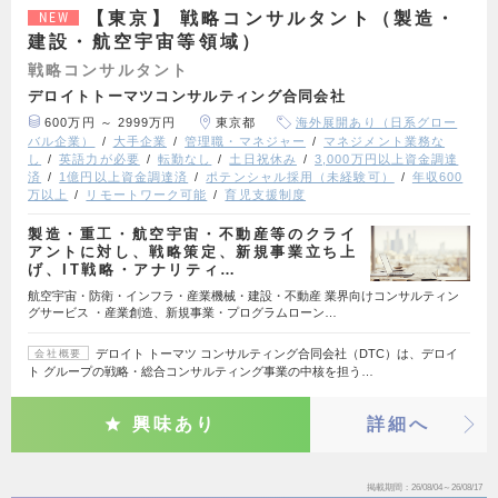
【東京】 戦略コンサルタント（製造・
NEW
建設・航空宇宙等領域）
戦略コンサルタント
デロイトトーマツコンサルティング合同会社
600万円 ～ 2999万円
東京都
海外展開あり（日系グロー
バル企業）
大手企業
管理職・マネジャー
マネジメント業務な
し
英語力が必要
転勤なし
土日祝休み
3,000万円以上資金調達
済
1億円以上資金調達済
ポテンシャル採用（未経験可）
年収600
万以上
リモートワーク可能
育児支援制度
製造・重工・航空宇宙・不動産等のクライ
アントに対し、戦略策定、新規事業立ち上
げ、IT戦略・アナリティ…
航空宇宙・防衛・インフラ・産業機械・建設・不動産 業界向けコンサルティン
グサービス ・産業創造、新規事業・プログラムローン…
デロイト トーマツ コンサルティング合同会社（DTC）は、デロイ
会社概要
ト グループの戦略・総合コンサルティング事業の中核を担う…
興味あり
詳細へ
掲載期間
26/08/04～26/08/17