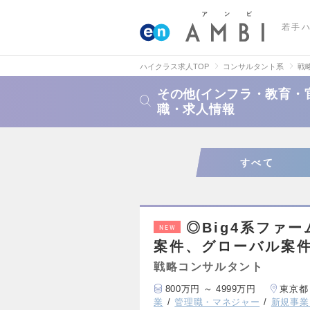
若手
ハイクラス求人TOP
コンサルタント系
戦
その他(インフラ・教育・
職・求人情報
すべて
◎Big4系ファ
NEW
案件、グローバル案
戦略コンサルタント
800万円 ～ 4999万円
東京都
業
管理職・マネジャー
新規事業