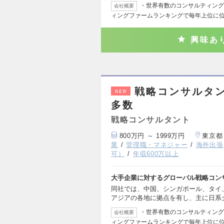
・世界有数のコンサルティング
会社概要
ィングファームランキングで毎年上位に位
興味あ
戦略コンサルタ
NEW
多数
戦略コンサルタント
800万円 ～ 1999万円
東京都
業
管理職・マネジャー
海外出張
可）
年収600万以上
大手企業に対するグローバル戦略コン
同社では、中国、シンガポール、タイ
アジアの各地に拠点を有し、主に日系
・世界有数のコンサルティング
会社概要
ィングファームランキングで毎年上位に位