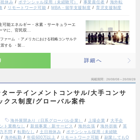
日祝休み
ポテンシャル採用（未経験可）
事業責任者
海外転
務
リモートワーク可能
MBA・留学支援制度
育児支援制度
生可能エネルギー・水素・サーキュラーエ
ーマに、官民双…
ファーム ・アメリカにおける戦略コンサルテ
置する ・製…
り
詳細へ
掲載期間
26/08/08～26/08/28
ンターテインメントコンサル/大手コンサ
ックス制度/グローバル案件
海外展開あり（日系グローバル企業）
上場企業
大手企
ント業務なし
新規事業・新サービス
海外出張
海外折衝
英
力不問
転勤なし
土日祝休み
ポテンシャル採用（未経験
海外転勤
年収600万以上
リモートワーク可能
副業してもO