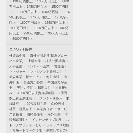
1300万円以上
1350万円以上
1400
万円以上
1450万円以上
1500万円以
上
1550万円以上
1600万円以上
16
50万円以上
1700万円以上
1750万円
以上
1800万円以上
1850万円以上
1900万円以上
1950万円以上
2000万
円以上
2500万円以上
3000万円以上
5000万円以上
こだわり条件
外資系企業
海外展開あり(日系グロー
バル企業)
上場企業
株式公開準備
大手企業
ベンチャー企業
管理職・
マネジャー
マネジメント業務なし
新規事業・新サービス
海外出張
海
外折衝
英語力が必要
中国語力が必
要
英語力不問
転勤なし
土日祝休
み
3,000万円以上資金調達済
1億円
以上資金調達済
ポテンシャル採用（未
経験可）
20代役員在籍
CxO候補
社長・役員直下
事業責任者
サービ
ス責任者
開発責任者
海外転勤
年
収600万以上
インセンティブ制度
ス
トックオプションあり
フレックス勤務
リモートワーク可能
副業してもOK