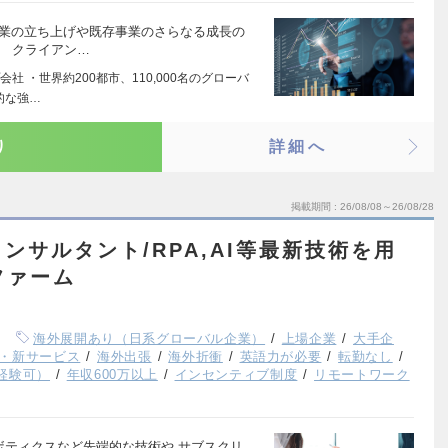
事業の立ち上げや既存事業のさらなる成長の
。 クライアン…
 ・世界約200都市、110,000名のグローバ
的な強…
り
詳細へ
掲載期間
26/08/08～26/08/28
ンサルタント/RPA,AI等最新技術を用
1ファーム
海外展開あり（日系グローバル企業）
上場企業
大手企
・新サービス
海外出張
海外折衝
英語力が必要
転勤なし
経験可）
年収600万以上
インセンティブ制度
リモートワーク
ロボティクスなど先端的な技術や サブスクリ