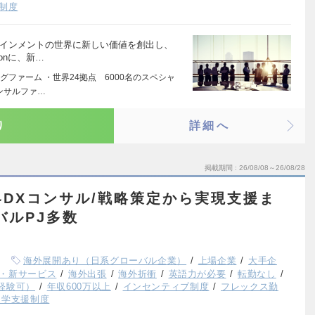
制度
テインメントの世界に新しい価値を創出し、
onに、新…
ファーム ・世界24拠点 6000名のスペシャ
ンサルファ…
り
詳細へ
掲載期間
26/08/08～26/08/28
DXコンサル/戦略策定から実現支援ま
バルPJ多数
海外展開あり（日系グローバル企業）
上場企業
大手企
・新サービス
海外出張
海外折衝
英語力が必要
転勤なし
経験可）
年収600万以上
インセンティブ制度
フレックス勤
留学支援制度