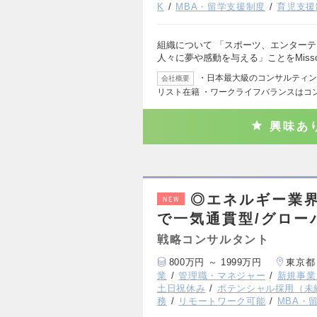
K
MBA・留学支援制度
育児支援
組織について 「スポーツ、エンター
人々に夢や感動を与える」ことをMiss
・日本最大級のコンサルティング
会社概要
リスト在籍 ・ワークライフバランスはコ
興味あ
◎エネルギー業界
NEW
で一気通貫型/グロー
戦略コンサルタント
800万円 ～ 1999万円
東京都
業
管理職・マネジャー
新規事業
土日祝休み
ポテンシャル採用（未
務
リモートワーク可能
MBA・