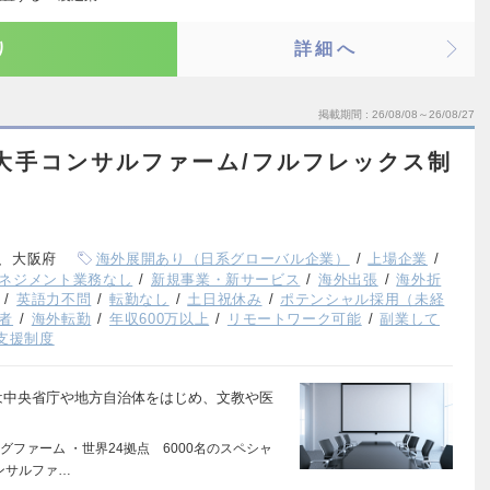
り
詳細へ
掲載期間
26/08/08～26/08/27
大手コンサルファーム/フルフレックス制
、大阪府
海外展開あり（日系グローバル企業）
上場企業
ネジメント業務なし
新規事業・新サービス
海外出張
海外折
英語力不問
転勤なし
土日祝休み
ポテンシャル採用（未経
者
海外転勤
年収600万以上
リモートワーク可能
副業して
支援制度
 Unitでは中央省庁や地方自治体をはじめ、文教や医
ファーム ・世界24拠点 6000名のスペシャ
ンサルファ…