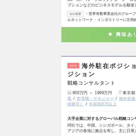
プションなどのビジネスモデルを駆使
・世界有数事業会社のグループ会社
会社概要
ルネットワーク ・インダストリーに圧倒
興味あ
海外駐在ポジショ
NEW
ジション
戦略コンサルタント
800万円 ～ 1999万円
東京都
業
管理職・マネジャー
海外折衝
経験可）
年収600万以上
大手企業に対するグローバル戦略コン
同社では、中国、シンガポール、タイ
アジアの各地に拠点を有し、主に日系