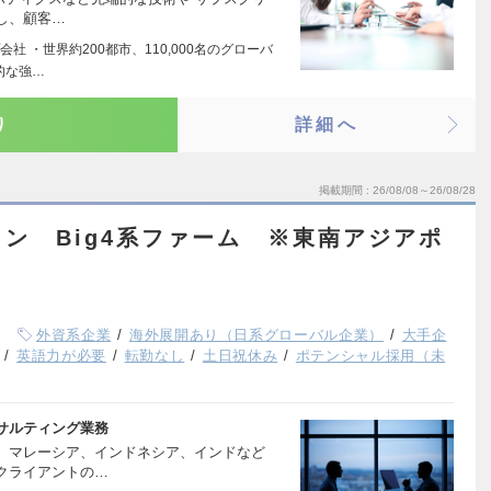
し、顧客…
 ・世界約200都市、110,000名のグローバ
的な強…
り
詳細へ
掲載期間
26/08/08～26/08/28
ン Big4系ファーム ※東南アジアポ
外資系企業
海外展開あり（日系グローバル企業）
大手企
英語力が必要
転勤なし
土日祝休み
ポテンシャル採用（未
サルティング業務
、マレーシア、インドネシア、インドなど
クライアントの…