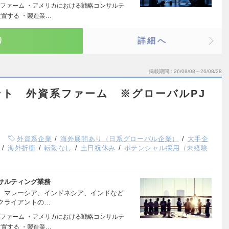
ファーム ・アメリカにおける戦略コンサルテ
置する ・製造業…
り
詳細へ
掲載期間
26/08/08～26/08/28
ント 外資系ファーム ※グローバルPJ
外資系企業
海外展開あり（日系グローバル企業）
大手企
海外折衝
転勤なし
土日祝休み
ポテンシャル採用（未経験
サルティング業務
、マレーシア、インドネシア、インドなど
クライアントの…
ファーム ・アメリカにおける戦略コンサルテ
置する ・製造業…