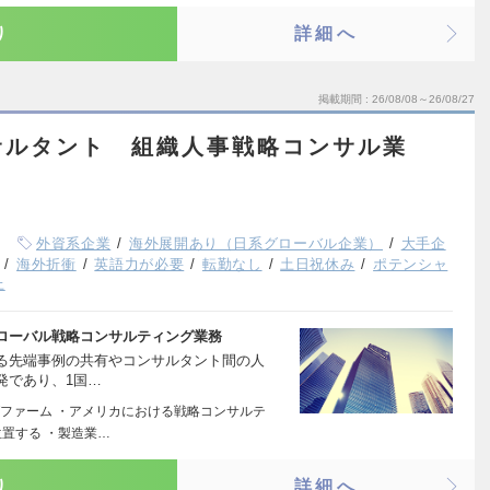
り
詳細へ
掲載期間
26/08/08～26/08/27
サルタント 組織人事戦略コンサル業
外資系企業
海外展開あり（日系グローバル企業）
大手企
海外折衝
英語力が必要
転勤なし
土日祝休み
ポテンシャ
上
ローバル戦略コンサルティング業務
る先端事例の共有やコンサルタント間の人
発であり、1国…
ファーム ・アメリカにおける戦略コンサルテ
置する ・製造業…
り
詳細へ