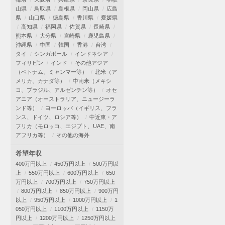
山県
鳥取県
島根県
岡山県
広島
県
山口県
徳島県
香川県
愛媛県
高知県
福岡県
佐賀県
長崎県
熊本県
大分県
宮崎県
鹿児島県
沖縄県
中国
韓国
香港
台湾
タイ
シンガポール
インドネシア
フィリピン
インド
その他アジア
（ベトナム、ミャンマー等）
北米（ア
メリカ、カナダ等）
中南米（メキシ
コ、ブラジル、アルゼンチン等）
オセ
アニア（オーストラリア、ニュージーラ
ンド等）
ヨーロッパ（イギリス、フラ
ンス、ドイツ、ロシア等）
中近東・ア
フリカ（モロッコ、エジプト、UAE、南
アフリカ等）
その他の海外
希望年収
400万円以上
450万円以上
500万円以
上
550万円以上
600万円以上
650
万円以上
700万円以上
750万円以上
800万円以上
850万円以上
900万円
以上
950万円以上
1000万円以上
1
050万円以上
1100万円以上
1150万
円以上
1200万円以上
1250万円以上