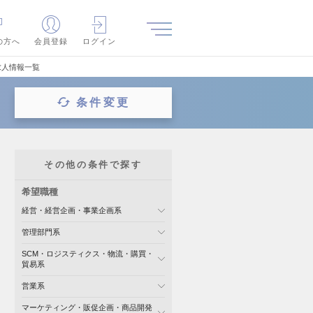
の方へ
会員登録
ログイン
求人情報一覧
条件変更
その他の条件で探す
希望職種
経営・経営企画・事業企画系
管理部門系
SCM・ロジスティクス・物流・購買・
貿易系
営業系
マーケティング・販促企画・商品開発