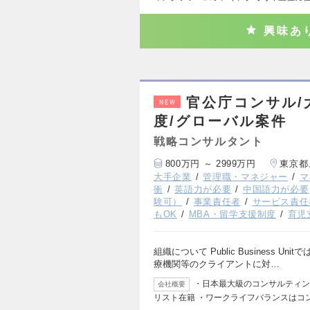
興味あ
官公庁コンサル/
NEW
度/グローバル案件
戦略コンサルタント
800万円 ～ 2999万円
東京都
大手企業
管理職・マネジャー
マ
衝
英語力が必要
中国語力が必要
験可）
事業責任者
サービス責任
もOK
MBA・留学支援制度
育児
組織について Public Business
療機関等のクライアントに対…
・日本最大級のコンサルティング
会社概要
リスト在籍 ・ワークライフバランスはコ