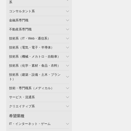
系
コンサルタント系
金融系専門職
不動産系専門職
技術系（IT・Web・通信系）
技術系（電気・電子・半導体）
技術系（機械・メカトロ・自動車）
技術系（化学・素材・食品・衣料）
技術系（建築・設備・土木・プラン
ト）
技術・専門職系（メディカル）
サービス・流通系
クリエイティブ系
希望業種
IT・インターネット・ゲーム