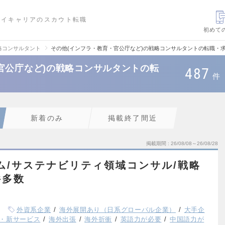
ハイキャリアのスカウト転職
初めて
略コンサルタント
その他(インフラ・教育・官公庁など)の戦略コンサルタントの転職・
官公庁など)の戦略コンサルタントの転
487
件
新着のみ
掲載終了間近
掲載期間
26/08/08～26/08/28
ーム/サステナビリティ領域コンサル/戦略
件多数
外資系企業
海外展開あり（日系グローバル企業）
大手企
・新サービス
海外出張
海外折衝
英語力が必要
中国語力が