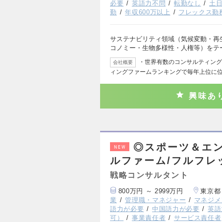
必要
英語力不問
転勤なし
土
勤
年収600万以上
フレックス勤
サステナビリティ領域（気候変動・再
コノミー・生物多様性・人権等）をテ
・世界有数のコンサルティング
会社概要
ィングファームランキングで毎年上位に位
興味あ
◎スポーツ＆エ
NEW
ルファーム/フルフレ
戦略コンサルタント
800万円 ～ 2999万円
東京都
業
管理職・マネジャー
マネジメ
語力が必要
中国語力が必要
英語
可）
事業責任者
サービス責任者