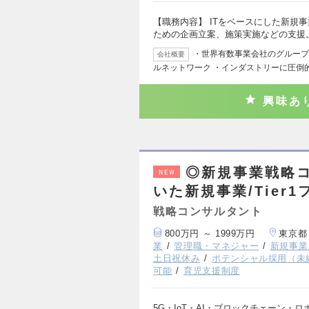
【職務内容】 ITをベースにした新規
ための企画立案、施策実施などの支援
・世界有数事業会社のグループ会社
会社概要
ルネットワーク ・インダストリーに圧倒
興味あ
◎新規事業戦略コ
NEW
いた新規事業/Tier
戦略コンサルタント
800万円 ～ 1999万円
東京都
業
管理職・マネジャー
新規事業
土日祝休み
ポテンシャル採用（未
可能
育児支援制度
5G・IoT・AI・ブロックチェーン・