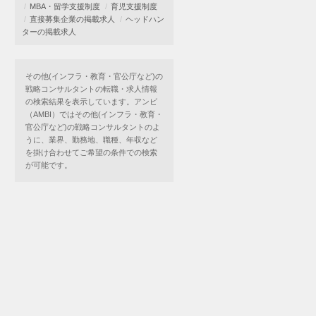
MBA・留学支援制度
育児支援制度
直接募集企業の掲載求人
ヘッドハン
ターの掲載求人
その他(インフラ・教育・官公庁など)の
戦略コンサルタントの転職・求人情報
の検索結果を表示しています。アンビ
（AMBI）ではその他(インフラ・教育・
官公庁など)の戦略コンサルタントのよ
うに、業界、勤務地、職種、年収など
を掛け合わせてご希望の条件での検索
が可能です。