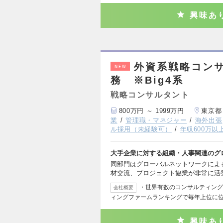
興味あ
外資系戦略コン
NEW
務 ※Big4系
戦略コンサルタント
800万円 ～ 1999万円
東京都
業
管理職・マネジャー
海外出張
ル採用（未経験可）
年収600万以
大手企業に対する組織・人事関連のグ
同部門はグローバルネットワークによ
材交流、プロジェクト協業が非常に活
・世界有数のコンサルティング
会社概要
ィングファームランキングで毎年上位に位
興味あ