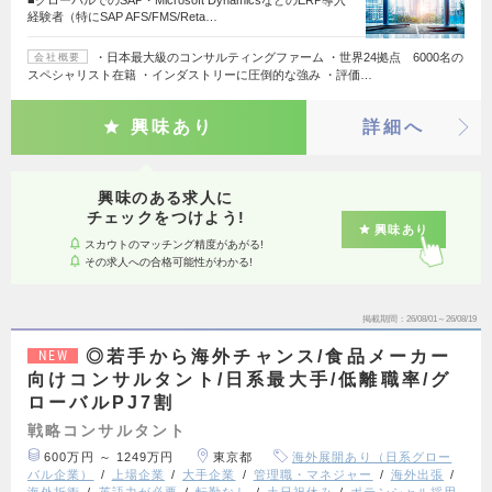
経験者（特にSAP AFS/FMS/Reta…
・日本最大級のコンサルティングファーム ・世界24拠点 6000名の
会社概要
スペシャリスト在籍 ・インダストリーに圧倒的な強み ・評価…
興味あり
詳細へ
興味のある求人に
チェックをつけよう!
興味あり
スカウトのマッチング精度があがる!
その求人への合格可能性がわかる!
掲載期間
26/08/01～26/08/19
◎若手から海外チャンス/食品メーカー
NEW
向けコンサルタント/日系最大手/低離職率/グ
ローバルPJ7割
戦略コンサルタント
600万円 ～ 1249万円
東京都
海外展開あり（日系グロー
バル企業）
上場企業
大手企業
管理職・マネジャー
海外出張