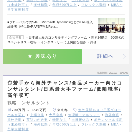
海外折衝
英語力が必要
転勤なし
土日祝休み
ポテンシャル採用
（未経験可）
海外転勤
年収600万以上
フレックス勤務
MBA・
留学支援制度
■グローバルでのSAP・Microsoft DynamicsなどのERP導入
経験者（特にSAP AFS/FMS/Reta…
・日本最大級のコンサルティングファーム ・世界24拠点 6000名の
会社概要
スペシャリスト在籍 ・インダストリーに圧倒的な強み ・評価…
興味あり
詳細へ
掲載期間
26/07/21～26/08/08
◎若手から海外チャンス/食品メーカー向けコ
ンサルタント/日系最大手ファーム/低離職率/
高年収可
戦略コンサルタント
700万円 ～ 1249万円
東京都
海外展開あり（日系グロー
バル企業）
上場企業
大手企業
管理職・マネジャー
海外出張
海外折衝
英語力が必要
転勤なし
土日祝休み
ポテンシャル採用
（未経験可）
海外転勤
年収600万以上
フレックス勤務
MBA・
留学支援制度