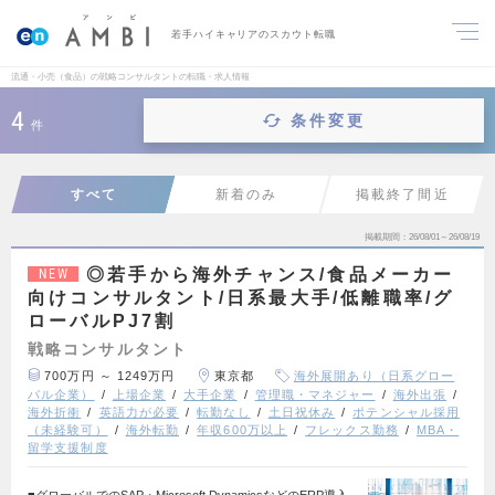
若手ハイキャリアのスカウト転職
流通・小売（食品）の戦略コンサルタントの転職・求人情報
4
条件変更
件
すべて
新着のみ
掲載終了間近
掲載期間
26/08/01～26/08/19
◎若手から海外チャンス/食品メーカー
NEW
向けコンサルタント/日系最大手/低離職率/グ
ローバルPJ7割
戦略コンサルタント
700万円 ～ 1249万円
東京都
海外展開あり（日系グロー
バル企業）
上場企業
大手企業
管理職・マネジャー
海外出張
海外折衝
英語力が必要
転勤なし
土日祝休み
ポテンシャル採用
（未経験可）
海外転勤
年収600万以上
フレックス勤務
MBA・
留学支援制度
■グローバルでのSAP・Microsoft DynamicsなどのERP導入