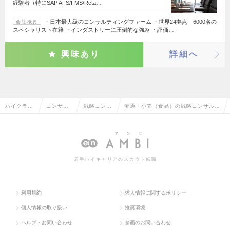
経験者（特にSAP AFS/FMS/Reta…
・日本最大級のコンサルティングファーム ・世界24拠点 6000名の
会社概要
スペシャリスト在籍 ・インダストリーに圧倒的な強み ・評価…
興味あり
詳細へ
ハイクラス
コンサル
戦略コンサ
流通・小売（食品）の戦略コンサルタ
求人TOP
タント系
ルタント
ントの転職・求人情報一覧
若手ハイキャリアのスカウト転職
利用規約
求人情報に関するポリシー
個人情報の取り扱い
推奨環境
ヘルプ・お問い合わせ
参画のお問い合わせ