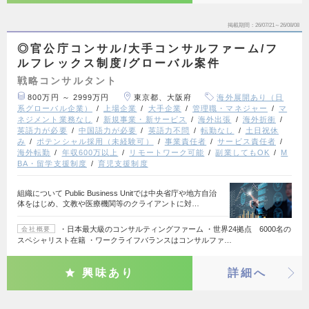
掲載期間
26/07/21～26/08/08
◎官公庁コンサル/大手コンサルファーム/フ
ルフレックス制度/グローバル案件
戦略コンサルタント
800万円 ～ 2999万円
東京都、大阪府
海外展開あり（日
系グローバル企業）
上場企業
大手企業
管理職・マネジャー
マ
ネジメント業務なし
新規事業・新サービス
海外出張
海外折衝
英語力が必要
中国語力が必要
英語力不問
転勤なし
土日祝休
み
ポテンシャル採用（未経験可）
事業責任者
サービス責任者
海外転勤
年収600万以上
リモートワーク可能
副業してもOK
M
BA・留学支援制度
育児支援制度
組織について Public Business Unitでは中央省庁や地方自治
体をはじめ、文教や医療機関等のクライアントに対…
・日本最大級のコンサルティングファーム ・世界24拠点 6000名の
会社概要
スペシャリスト在籍 ・ワークライフバランスはコンサルファ…
興味あり
詳細へ