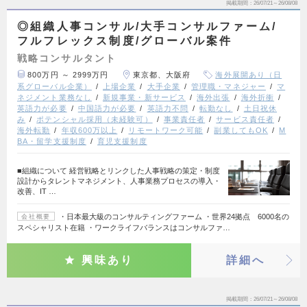
掲載期間
26/07/21～26/08/08
◎組織人事コンサル/大手コンサルファーム/
フルフレックス制度/グローバル案件
戦略コンサルタント
800万円 ～ 2999万円
東京都、大阪府
海外展開あり（日
系グローバル企業）
上場企業
大手企業
管理職・マネジャー
マ
ネジメント業務なし
新規事業・新サービス
海外出張
海外折衝
英語力が必要
中国語力が必要
英語力不問
転勤なし
土日祝休
み
ポテンシャル採用（未経験可）
事業責任者
サービス責任者
海外転勤
年収600万以上
リモートワーク可能
副業してもOK
M
BA・留学支援制度
育児支援制度
■組織について 経営戦略とリンクした人事戦略の策定・制度
設計からタレントマネジメント、人事業務プロセスの導入・
改善、IT …
・日本最大級のコンサルティングファーム ・世界24拠点 6000名の
会社概要
スペシャリスト在籍 ・ワークライフバランスはコンサルファ…
興味あり
詳細へ
掲載期間
26/07/21～26/08/08