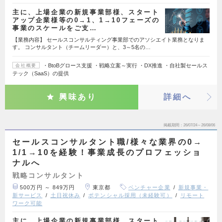
主に、上場企業の新規事業部様、スタート
アップ企業様等の0→1、1→10フェーズの
事業のスケールをご支…
【業務内容】 セールスコンサルティング事業部でのアソシエイト業務となりま
す。 コンサルタント（チームリーダー）と、3～5名の…
・BtoBグロース支援 ・戦略立案～実行 ・DX推進 ・自社製セールス
会社概要
テック（SaaS）の提供
興味あり
詳細へ
掲載期間
26/07/24～26/08/06
セールスコンサルタント職/様々な業界の0→
1/1→10を経験！事業成長のプロフェッショ
ナルへ
戦略コンサルタント
500万円 ～ 849万円
東京都
ベンチャー企業
新規事業・
新サービス
土日祝休み
ポテンシャル採用（未経験可）
リモート
ワーク可能
主に、上場企業の新規事業部様、スタート