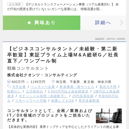
【デジタルトランスフォーメーション事業（リアル産業DX）】 未
会社概要
だIT化の恩恵を受けていないレガシーな産業には、 情報流通が阻…
興味あり
詳細へ
掲載期間
26/07/24～26/08/06
【ビジネスコンサルタント／未経験・第二新
卒歓迎】東証プライム上場M&A総研G／社長
直下／ワンプール制
戦略コンサルタント
株式会社クオンツ・コンサルティング
400万円 ～ 1199万円
埼玉県、千葉県、東京都、神奈川県
大手企業
ベンチャー企業
新規事業・新サービス
英語力不問
転勤なし
土日祝休み
3,000万円以上資金調達済
1億円以上資金調
達済
ポテンシャル採用（未経験可）
20代役員在籍
年収600万以
上
リモートワーク可能
副業してもOK
育児支援制度
コンサルタントとして、企画／業務および
IT／DX領域のプロジェクトをご担当いた
だきます。
【具体的な業務内容】 業界トップティアを中心としたクライアントの抱える事