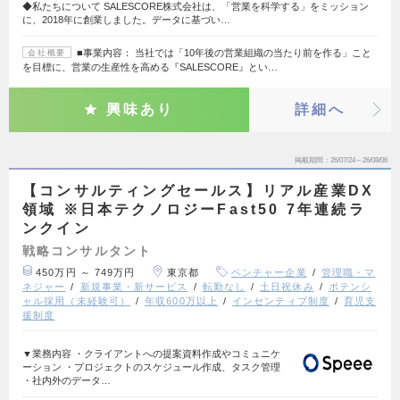
◆私たちについて SALESCORE株式会社は、「営業を科学する」をミッション
に、2018年に創業しました。データに基づい…
■事業内容： 当社では「10年後の営業組織の当たり前を作る」こと
会社概要
を目標に、営業の生産性を高める『SALESCORE』とい…
興味あり
詳細へ
掲載期間
26/07/24～26/08/06
【コンサルティングセールス】リアル産業DX
領域 ※日本テクノロジーFast50 7年連続ラ
ンクイン
戦略コンサルタント
450万円 ～ 749万円
東京都
ベンチャー企業
管理職・マ
ネジャー
新規事業・新サービス
転勤なし
土日祝休み
ポテンシ
ャル採用（未経験可）
年収600万以上
インセンティブ制度
育児支
援制度
▼業務内容 ・クライアントへの提案資料作成やコミュニケ
ーション ・プロジェクトのスケジュール作成、タスク管理
・社内外のデータ…