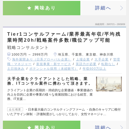
興味あり
詳細へ
掲載期間
26/07/21～26/08/08
Tier1コンサルファーム/業界最高年収/平均残
業時間20h/戦略案件多数/職位アップ可能
戦略コンサルタント
1000万円 ～ 2999万円
埼玉県、千葉県、東京都、神奈川県
海外展開あり（日系グローバル企業）
上場企業
大手企業
管理
職・マネジャー
新規事業・新サービス
英語力が必要
転勤なし
土日祝休み
ポテンシャル採用（未経験可）
年収600万以上
大手企業をクライアントとした戦略、業
務、ITコンサル案件に携わって頂きます。
クライアント企業の長期的・持続的な企業価値・事業価値の
向上を目的に企業や事業の様々な発展段階における経営、業
務、IT支援…
・日本最大級のコンサルティングファーム ・自身のキャリアに根付
会社概要
いたアサイン体制 ・評価制度がしっかりしており、女性マネージャ…
興味あり
詳細へ