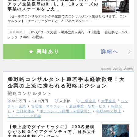
アップ企業様等の0→1、1→10フェーズの
事業のスケールをご支…
【セールスコンサルティング事業部でのコンサルタント業務となります。 コン
サルタント（チームリーダー）と、3～5名のアソシエ…
・BtoBグロース支援 ・戦略立案～実行 ・DX推進 ・自社製セールス
会社概要
テック（SaaS）の提供
興味あり
詳細へ
掲載期間
26/07/24～26/08/06
🔴戦略コンサルタント🔴若手未経験歓迎！大
企業の上流に携われる戦略ポジション
戦略コンサルタント
500万円 ～ 2499万円
東京都
上場企業
大手企業
ベン
チャー企業
管理職・マネジャー
新規事業・新サービス
転勤な
し
土日祝休み
ポテンシャル採用（未経験可）
年収600万以上
リモートワーク可能
【最上流でダイナミックに】 200名規模
ながらBIG4やアクセンチュア、日系大手
出身者が中核メンバーと…