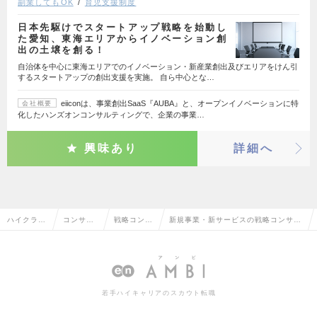
副業してもOK
育児支援制度
日本先駆けでスタートアップ戦略を始動し
た愛知、東海エリアからイノベーション創
出の土壌を創る！
自治体を中心に東海エリアでのイノベーション・新産業創出及びエリアをけん引
するスタートアップの創出支援を実施。 自ら中心とな…
eiiconは、事業創出SaaS『AUBA』と、オープンイノベーションに特
会社概要
化したハンズオンコンサルティングで、企業の事業…
興味あり
詳細へ
ハイクラス
コンサル
戦略コンサ
新規事業・新サービスの戦略コンサル
求人TOP
タント系
ルタント
タントの転職・求人情報一覧
若手ハイキャリアのスカウト転職