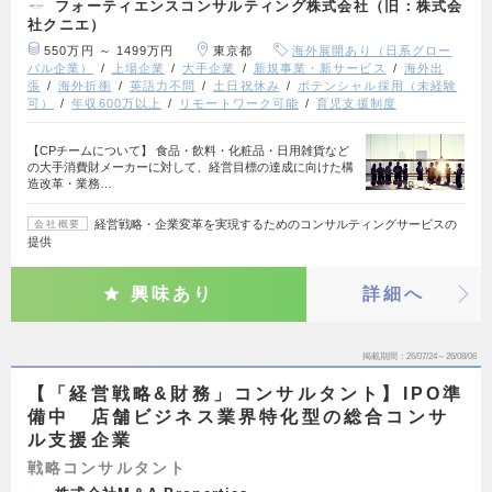
フォーティエンスコンサルティング株式会社（旧：株式会
社クニエ）
550万円 ～ 1499万円
東京都
海外展開あり（日系グロー
バル企業）
上場企業
大手企業
新規事業・新サービス
海外出
張
海外折衝
英語力不問
土日祝休み
ポテンシャル採用（未経験
可）
年収600万以上
リモートワーク可能
育児支援制度
【CPチームについて】 食品・飲料・化粧品・日用雑貨など
の大手消費財メーカーに対して、経営目標の達成に向けた構
造改革・業務…
経営戦略・企業変革を実現するためのコンサルティングサービスの
会社概要
提供
興味あり
詳細へ
掲載期間
26/07/24～26/08/06
【「経営戦略&財務」コンサルタント】IPO準
備中 店舗ビジネス業界特化型の総合コンサ
ル支援企業
戦略コンサルタント