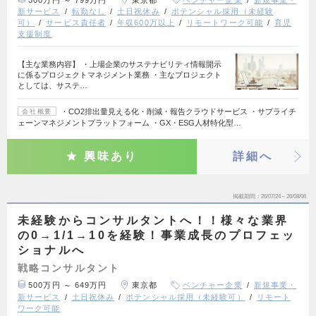
新サービス
転勤なし
土日祝休み
ポテンシャル採用（未経験
可）
サービス責任者
年収600万以上
リモートワーク可能
育児
支援制度
【主な業務内容】 ・上場企業のサステナビリティ情報開示
に係るプロジェクトマネジメント業務 ・主なプロジェクト
としては、サステ…
・CO2排出量見える化・削減・報告クラウドサービス ・サプライチ
会社概要
ェーンマネジメントプラットフォーム ・GX・ESG人材特化型…
興味あり
詳細へ
掲載期間
26/07/24～26/08/06
未経験からコンサルタントへ！！様々な業界
の0→1/1→10を経験！事業成長のプロフェッ
ショナルへ
戦略コンサルタント
500万円 ～ 649万円
東京都
ベンチャー企業
新規事業・
新サービス
土日祝休み
ポテンシャル採用（未経験可）
リモート
ワーク可能