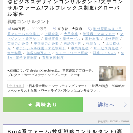
◎ビジネスデザインコンサルタント/大手コン
サルファーム/フルフレックス制度/グローバ
ル案件
戦略コンサルタント
800万円 ～ 2999万円
東京都、大阪府
海外展開あり（日
系グローバル企業）
上場企業
大手企業
管理職・マネジャー
マ
ネジメント業務なし
新規事業・新サービス
海外出張
海外折衝
英語力が必要
中国語力が必要
英語力不問
転勤なし
土日祝休
み
ポテンシャル採用（未経験可）
事業責任者
サービス責任者
海外転勤
年収600万以上
リモートワーク可能
副業してもOK
M
BA・留学支援制度
育児支援制度
■組織について design X architectは、事業創出アプローチ、
プロダクト/サービスデザインアプローチ、アーキ…
・日本最大級のコンサルティングファーム ・世界24拠点 6000名の
会社概要
スペシャリスト在籍 ・ワークライフバランスはコンサルファ…
興味あり
詳細へ
掲載期間
26/07/21～26/08/08
Big4系ファーム/技術戦略コンサルタント/高