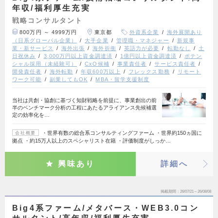
年収/福利厚生充実
戦略コンサルタント
800万円 ～ 4999万円
東京都
外資系企業
海外展開あり
（日系グローバル企業）
大手企業
管理職・マネジャー
新規事
業・新サービス
海外出張
海外折衝
英語力が必要
転勤なし
土
日祝休み
3,000万円以上資金調達済
1億円以上資金調達済
ポテン
シャル採用（未経験可）
CxO候補
事業責任者
サービス責任者
開発責任者
海外転勤
年収600万以上
フレックス勤務
リモート
ワーク可能
副業してもOK
MBA・留学支援制度
当社は共創・協創に基づく知財戦略を前提に、事業創出の前
半のベンチマーク分析の工程にあたるアライアンス先候補選
定の効率化を…
・世界有数の総合系コンサルティングファーム ・世界約150ヵ国に
会社概要
拠点 ・約15万人以上のスペシャリスト在籍 ・評価制度がしっか…
興味あり
詳細へ
掲載期間
26/07/21～26/08/08
Big4系ファーム/メタバース・WEB3.0コン