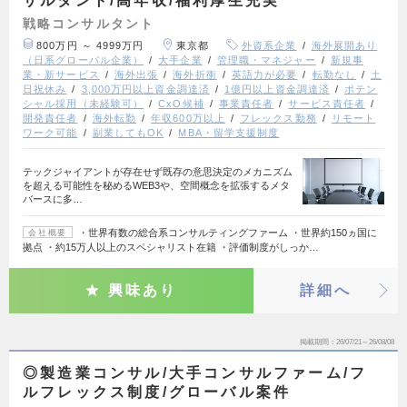
サルタント/高年収/福利厚生充実
戦略コンサルタント
800万円 ～ 4999万円
東京都
外資系企業
海外展開あり
（日系グローバル企業）
大手企業
管理職・マネジャー
新規事
業・新サービス
海外出張
海外折衝
英語力が必要
転勤なし
土
日祝休み
3,000万円以上資金調達済
1億円以上資金調達済
ポテン
シャル採用（未経験可）
CxO候補
事業責任者
サービス責任者
開発責任者
海外転勤
年収600万以上
フレックス勤務
リモート
ワーク可能
副業してもOK
MBA・留学支援制度
テックジャイアントが存在せず既存の意思決定のメカニズム
を超える可能性を秘めるWEB3や、空間概念を拡張するメタ
バースに多…
・世界有数の総合系コンサルティングファーム ・世界約150ヵ国に
会社概要
拠点 ・約15万人以上のスペシャリスト在籍 ・評価制度がしっか…
興味あり
詳細へ
掲載期間
26/07/21～26/08/08
◎製造業コンサル/大手コンサルファーム/フ
ルフレックス制度/グローバル案件