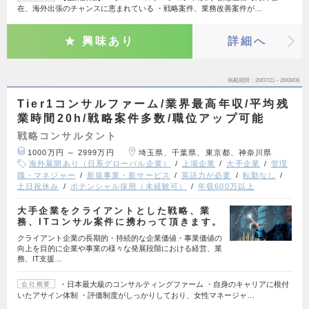
在、海外出張のチャンスに恵まれている ・戦略案件、業務改善案件が…
興味あり
詳細へ
掲載期間
26/07/21～26/08/08
Tier1コンサルファーム/業界最高年収/平均残
業時間20h/戦略案件多数/職位アップ可能
戦略コンサルタント
1000万円 ～ 2999万円
埼玉県、千葉県、東京都、神奈川県
海外展開あり（日系グローバル企業）
上場企業
大手企業
管理
職・マネジャー
新規事業・新サービス
英語力が必要
転勤なし
土日祝休み
ポテンシャル採用（未経験可）
年収600万以上
大手企業をクライアントとした戦略、業
務、ITコンサル案件に携わって頂きます。
クライアント企業の長期的・持続的な企業価値・事業価値の
向上を目的に企業や事業の様々な発展段階における経営、業
務、IT支援…
・日本最大級のコンサルティングファーム ・自身のキャリアに根付
会社概要
いたアサイン体制 ・評価制度がしっかりしており、女性マネージャ…