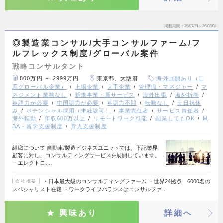
掲載期間
26/07/21～26/08/08
◎製造業コンサル/大手コンサルファーム/フ
ルフレックス制度/グローバル案件
戦略コンサルタント
800万円 ～ 2999万円
東京都、大阪府
海外展開あり（日
系グローバル企業）
上場企業
大手企業
管理職・マネジャー
マ
ネジメント業務なし
新規事業・新サービス
海外出張
海外折衝
英語力が必要
中国語力が必要
英語力不問
転勤なし
土日祝休
み
ポテンシャル採用（未経験可）
事業責任者
サービス責任者
海外転勤
年収600万以上
リモートワーク可能
副業してもOK
M
BA・留学支援制度
育児支援制度
組織について 自動車/製造ビジネスユニットでは、下記業界
顧客に対し、コンサルティングサービスを展開しています。
・エレクトロ…
・日本最大級のコンサルティングファーム ・世界24拠点 6000名の
会社概要
スペシャリスト在籍 ・ワークライフバランスはコンサルファ…
興味あり
詳細へ