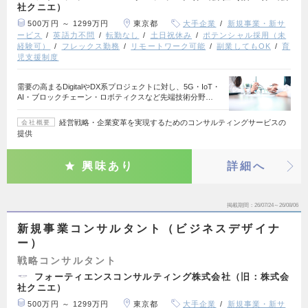
社クニエ）
500万円 ～ 1299万円
東京都
大手企業
新規事業・新サ
ービス
英語力不問
転勤なし
土日祝休み
ポテンシャル採用（未
経験可）
フレックス勤務
リモートワーク可能
副業してもOK
育
児支援制度
需要の高まるDigitalやDX系プロジェクトに対し、5G・IoT・
AI・ブロックチェーン・ロボティクスなど先端技術分野…
経営戦略・企業変革を実現するためのコンサルティングサービスの
会社概要
提供
興味あり
詳細へ
掲載期間
26/07/24～26/08/06
新規事業コンサルタント（ビジネスデザイナ
ー）
戦略コンサルタント
フォーティエンスコンサルティング株式会社（旧：株式会
社クニエ）
500万円 ～ 1299万円
東京都
大手企業
新規事業・新サ