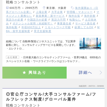
戦略コンサルタント
600万円 ～ 2999万円
東京都、大阪府
海外展開あり（日
系グローバル企業）
上場企業
大手企業
管理職・マネジャー
マ
ネジメント業務なし
新規事業・新サービス
海外出張
海外折衝
英語力が必要
中国語力が必要
英語力不問
転勤なし
土日祝休
み
ポテンシャル採用（未経験可）
事業責任者
サービス責任者
海外転勤
年収600万以上
リモートワーク可能
副業してもOK
M
BA・留学支援制度
育児支援制度
組織について 自動車/製造ビジネスユニットでは、下記業界
顧客に対し、コンサルティングサービスを展開しています。
・エレクトロ…
・日本最大級のコンサルティングファーム ・世界24拠点 6000名の
会社概要
スペシャリスト在籍 ・ワークライフバランスはコンサルファ…
興味あり
詳細へ
掲載期間
26/07/21～26/08/08
◎官公庁コンサル/大手コンサルファーム/フ
ルフレックス制度/グローバル案件
戦略コンサルタント