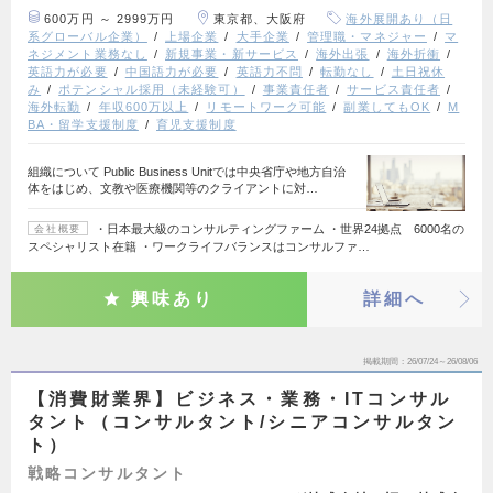
600万円 ～ 2999万円
東京都、大阪府
海外展開あり（日
系グローバル企業）
上場企業
大手企業
管理職・マネジャー
マ
ネジメント業務なし
新規事業・新サービス
海外出張
海外折衝
英語力が必要
中国語力が必要
英語力不問
転勤なし
土日祝休
み
ポテンシャル採用（未経験可）
事業責任者
サービス責任者
海外転勤
年収600万以上
リモートワーク可能
副業してもOK
M
BA・留学支援制度
育児支援制度
組織について Public Business Unitでは中央省庁や地方自治
体をはじめ、文教や医療機関等のクライアントに対…
・日本最大級のコンサルティングファーム ・世界24拠点 6000名の
会社概要
スペシャリスト在籍 ・ワークライフバランスはコンサルファ…
興味あり
詳細へ
掲載期間
26/07/24～26/08/06
【消費財業界】ビジネス・業務・ITコンサル
タント（コンサルタント/シニアコンサルタン
ト）
戦略コンサルタント