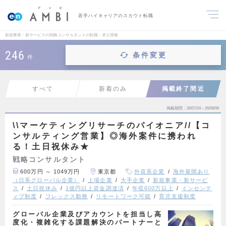
若手ハイキャリアのスカウト転職
新規事業・新サービスの戦略コンサルタントの転職・求人情報
246
条件変更
件
すべて
新着のみ
掲載終了間近
掲載期間
26/07/24～26/08/06
\\マーケティングリサーチのパイオニア//【コ
ンサルティング営業】◎海外案件に携われ
る！土日祝休み★
戦略コンサルタント
600万円 ～ 1049万円
東京都
外資系企業
海外展開あり
（日系グローバル企業）
上場企業
大手企業
新規事業・新サービ
ス
土日祝休み
1億円以上資金調達済
年収600万以上
インセンテ
ィブ制度
フレックス勤務
リモートワーク可能
育児支援制度
グローバル企業及びアカウントを担当し高
度化・複雑化する課題解決のパートナーと