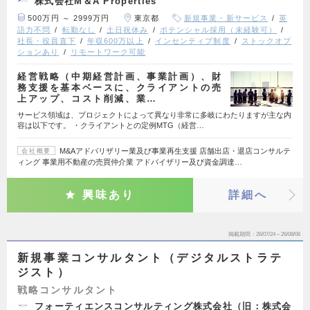
株式会社M＆A Properties
500万円 ～ 2999万円
東京都
新規事業・新サービス
英
語力不問
転勤なし
土日祝休み
ポテンシャル採用（未経験可）
社長・役員直下
年収600万以上
インセンティブ制度
ストックオプ
ションあり
リモートワーク可能
経営戦略（中期経営計画、事業計画）、財
務支援を基本ベースに、クライアントの売
上アップ、コスト削減、業…
サービス領域は、プロジェクトによって異なり非常に多岐にわたりますが主な内
容は以下です。 ・クライアントとの定例MTG（経営…
M&Aアドバリザリー業及び事業再生支援 店舗出店・退店コンサルテ
会社概要
ィング 事業用不動産の売買仲介業 アドバイザリー及び資金調達…
興味あり
詳細へ
掲載期間
26/07/24～26/08/06
新規事業コンサルタント（デジタルストラテ
ジスト）
戦略コンサルタント
フォーティエンスコンサルティング株式会社（旧：株式会