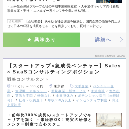
・大手生命保険グループ会社の中期事業戦略立案 ・大手通信キャリア向け新規
事業立案・実行 ・エネルギー系インフラ企業のM＆A戦…
【会社概要】 あらゆる社会課題を解決し、国内企業の価値を向上さ
会社概要
せて日本の経済を成長させることを目指しており、同時に自社とし…
興味あり
詳細へ
掲載期間
26/07/24～26/08/06
【スタートアップ×急成長ベンチャー】Sales
× SaaSコンサルティングポジション
戦略コンサルタント
500万円 ～ 999万円
東京都
大手企業
ベンチャー企
業
管理職・マネジャー
新規事業・新サービス
海外出張
海外折
衝
英語力不問
転勤なし
土日祝休み
ポテンシャル採用（未経験
可）
社長・役員直下
年収600万以上
インセンティブ制度
育児
支援制度
・前年比300％成長のスタートアップでキ
ャリアを築く ・未経験OK！充実の研修と
メンター制度で安心スタ…