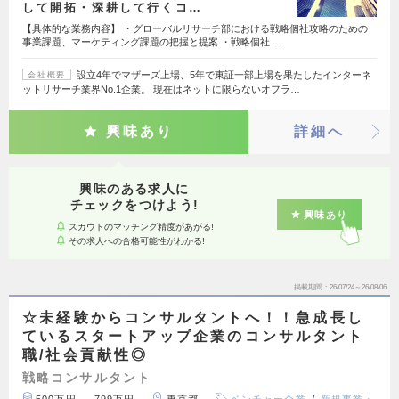
して開拓・深耕して行くコ…
【具体的な業務内容】 ・グローバルリサーチ部における戦略個社攻略のための
事業課題、マーケティング課題の把握と提案 ・戦略個社…
設立4年でマザーズ上場、5年で東証一部上場を果たしたインターネ
会社概要
ットリサーチ業界No.1企業。 現在はネットに限らないオフラ…
興味あり
詳細へ
興味のある求人に
チェックをつけよう!
興味あり
スカウトのマッチング精度があがる!
その求人への合格可能性がわかる!
掲載期間
26/07/24～26/08/06
☆未経験からコンサルタントへ！！急成長し
ているスタートアップ企業のコンサルタント
職/社会貢献性◎
戦略コンサルタント
500万円 ～ 799万円
東京都
ベンチャー企業
新規事業・