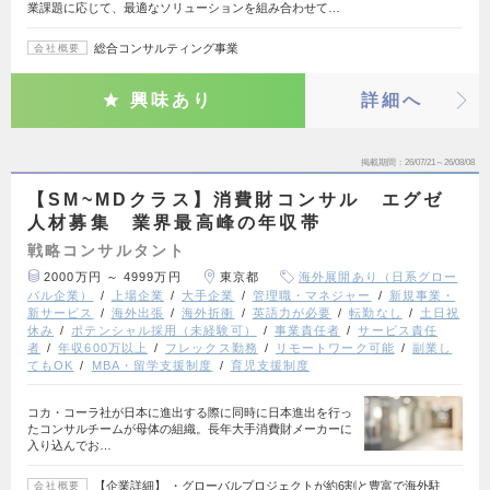
業課題に応じて、最適なソリューションを組み合わせて…
総合コンサルティング事業
会社概要
興味あり
詳細へ
掲載期間
26/07/21～26/08/08
【SM~MDクラス】消費財コンサル エグゼ
人材募集 業界最高峰の年収帯
戦略コンサルタント
2000万円 ～ 4999万円
東京都
海外展開あり（日系グロー
バル企業）
上場企業
大手企業
管理職・マネジャー
新規事業・
新サービス
海外出張
海外折衝
英語力が必要
転勤なし
土日祝
休み
ポテンシャル採用（未経験可）
事業責任者
サービス責任
者
年収600万以上
フレックス勤務
リモートワーク可能
副業し
てもOK
MBA・留学支援制度
育児支援制度
コカ・コーラ社が日本に進出する際に同時に日本進出を行っ
たコンサルチームが母体の組織。長年大手消費財メーカーに
入り込んでお…
【企業詳細】 ・グローバルプロジェクトが約6割と豊富で海外駐
会社概要