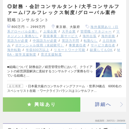
◎財務・会計コンサルタント/大手コンサルフ
ァーム/フルフレックス制度/グローバル案件
戦略コンサルタント
800万円 ～ 2999万円
東京都、大阪府
海外展開あり（日
系グローバル企業）
上場企業
大手企業
管理職・マネジャー
マ
ネジメント業務なし
新規事業・新サービス
海外出張
海外折衝
英語力が必要
中国語力が必要
英語力不問
転勤なし
土日祝休
み
ポテンシャル採用（未経験可）
事業責任者
サービス責任者
海外転勤
年収600万以上
リモートワーク可能
副業してもOK
M
BA・留学支援制度
育児支援制度
■組織について 財務会計／経営管理分野において、クライア
ントの経営課題解決に直結するコンサルティング業務を行っ
ている組織と…
・日本最大級のコンサルティングファーム ・世界24拠点 6000名の
会社概要
スペシャリスト在籍 ・ワークライフバランスはコンサルファ…
興味あり
詳細へ
掲載期間
26/07/21～26/08/08