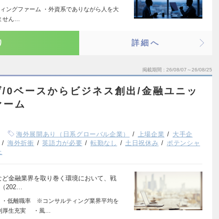
ィングファーム ・外資系でありながら人を大
いません…
り
詳細へ
掲載期間
26/08/07～26/08/25
/0ベースからビジネス創出/金融ユニッ
ァーム
海外展開あり（日系グローバル企業）
上場企業
大手企
海外折衝
英語力が必要
転勤なし
土日祝休み
ポテンシャ
上
動産など金融業界を取り巻く環境において、戦
202…
 ・低離職率 ※コンサルティング業界平均を
利厚生充実 ・風…