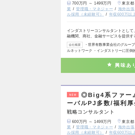
700万円 ～ 1499万円
東京都
業
管理職・マネジャー
海外出張
ル採用（未経験可）
年収600万以
インダストリーコンサルタントとして
融機関、商社、金融サービスを提供す
・世界有数事業会社のグループ会社
会社概要
ルネットワーク ・インダストリーに圧倒
興味あ
◎Big4系ファ
NEW
ーバルPJ多数/福利
戦略コンサルタント
600万円 ～ 1499万円
東京都
業
管理職・マネジャー
海外出張
ル採用（未経験可）
年収600万以