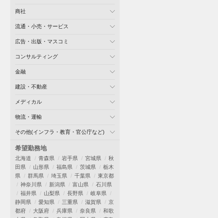
商社
流通・小売・サービス
広告・出版・マスコミ
コンサルティング
金融
建設・不動産
メディカル
物流・運輸
その他(インフラ・教育・官公庁など)
希望勤務地
北海道
青森県
岩手県
宮城県
秋
田県
山形県
福島県
茨城県
栃木
県
群馬県
埼玉県
千葉県
東京都
神奈川県
新潟県
富山県
石川県
福井県
山梨県
長野県
岐阜県
静岡県
愛知県
三重県
滋賀県
京
都府
大阪府
兵庫県
奈良県
和歌