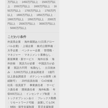
万円以上
1450万円以上
1500万円以
上
1550万円以上
1600万円以上
16
50万円以上
1700万円以上
1750万円
以上
1800万円以上
1850万円以上
1900万円以上
1950万円以上
2000万
円以上
2500万円以上
3000万円以上
5000万円以上
こだわり条件
外資系企業
海外展開あり(日系グロー
バル企業)
上場企業
株式公開準備
大手企業
ベンチャー企業
管理職・
マネジャー
マネジメント業務なし
新規事業・新サービス
海外出張
海
外折衝
英語力が必要
中国語力が必
要
英語力不問
転勤なし
土日祝休
み
3,000万円以上資金調達済
1億円
以上資金調達済
ポテンシャル採用（未
経験可）
20代役員在籍
CxO候補
社長・役員直下
事業責任者
サービ
ス責任者
開発責任者
海外転勤
年
収600万以上
インセンティブ制度
ス
トックオプションあり
フレックス勤務
リモートワーク可能
副業してもOK
MBA・留学支援制度
育児支援制度