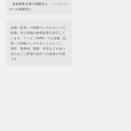
直接募集企業の掲載求人
ヘッドハン
ターの掲載求人
金融（証券）の戦略コンサルタントの
転職・求人情報の検索結果を表示して
います。アンビ（AMBI）では金融（証
券）の戦略コンサルタントのように、
業界、勤務地、職種、年収などを掛け
合わせてご希望の条件での検索が可能
です。