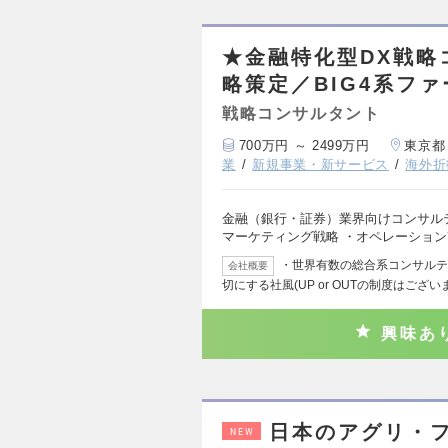
★金融特化型DX戦略
略策定／BIG4系ファ
戦略コンサルタント
700万円 ～ 2499万円
東京都
業
新規事業・新サービス
海外折
金融（銀行・証券）業界向けコンサルテ
マーケティング戦略 ・オペレーション改
・世界有数の総合系コンサルテ
会社概要
切にする社風(UP or OUTの制度はござ
興味あ
日本のアグリ・
NEW