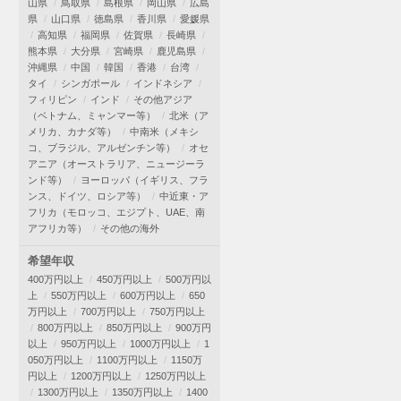
山県
鳥取県
島根県
岡山県
広島
県
山口県
徳島県
香川県
愛媛県
高知県
福岡県
佐賀県
長崎県
熊本県
大分県
宮崎県
鹿児島県
沖縄県
中国
韓国
香港
台湾
タイ
シンガポール
インドネシア
フィリピン
インド
その他アジア
（ベトナム、ミャンマー等）
北米（ア
メリカ、カナダ等）
中南米（メキシ
コ、ブラジル、アルゼンチン等）
オセ
アニア（オーストラリア、ニュージーラ
ンド等）
ヨーロッパ（イギリス、フラ
ンス、ドイツ、ロシア等）
中近東・ア
フリカ（モロッコ、エジプト、UAE、南
アフリカ等）
その他の海外
希望年収
400万円以上
450万円以上
500万円以
上
550万円以上
600万円以上
650
万円以上
700万円以上
750万円以上
800万円以上
850万円以上
900万円
以上
950万円以上
1000万円以上
1
050万円以上
1100万円以上
1150万
円以上
1200万円以上
1250万円以上
1300万円以上
1350万円以上
1400