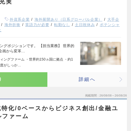
生充実
外資系企業
海外展開あり（日系グローバル企業）
大手企
海外折衝
英語力が必要
転勤なし
土日祝休み
ポテンシャ
上
ングポジションです。 【担当業務】 世界的
企画から変革…
ングファーム ・世界約150ヵ国に拠点 ・約1
制度がしっか…
り
詳細へ
掲載期間
26/08/08～26/08/26
特化/0ベースからビジネス創出/金融ユ
サルファーム