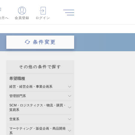
の方へ
会員登録
ログイン
条件変更
その他の条件で探す
希望職種
経営・経営企画・事業企画系
管理部門系
SCM・ロジスティクス・物流・購買・
貿易系
営業系
マーケティング・販促企画・商品開発
系