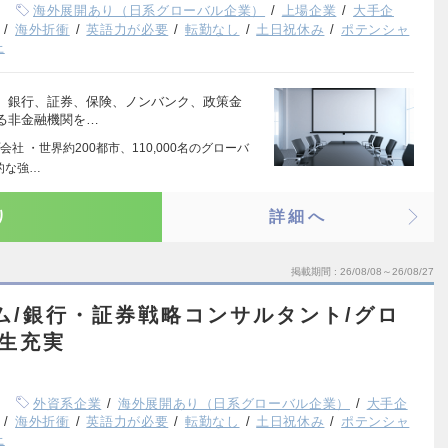
海外展開あり（日系グローバル企業）
上場企業
大手企
海外折衝
英語力が必要
転勤なし
土日祝休み
ポテンシャ
上
、銀行、証券、保険、ノンバンク、政策金
る非金融機関を…
 ・世界約200都市、110,000名のグローバ
的な強…
り
詳細へ
掲載期間
26/08/08～26/08/27
ーム/銀行・証券戦略コンサルタント/グロ
厚生充実
外資系企業
海外展開あり（日系グローバル企業）
大手企
海外折衝
英語力が必要
転勤なし
土日祝休み
ポテンシャ
上