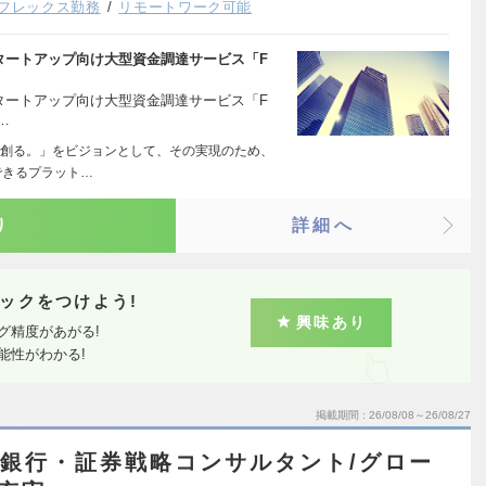
フレックス勤務
リモートワーク可能
タートアップ向け大型資金調達サービス「F
タートアップ向け大型資金調達サービス「F
…
創る。」をビジョンとして、その実現のため、
できるプラット…
り
詳細へ
ックをつけよう!
興味あり
グ精度があがる!
能性がわかる!
掲載期間
26/08/08～26/08/27
ム/銀行・証券戦略コンサルタント/グロー