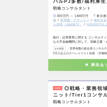
バルPJ多数/福利厚
戦略コンサルタント
800万円 ～ 1499万円
東京都
業
管理職・マネジャー
海外出張
ル採用（未経験可）
年収600万以
銀行・証券業界に関する コンサルティ
な大手金融機関に対して、戦略立案・
・世界有数の総合系コンサルティ
会社概要
5万人以上のスペシャリスト在籍 ・評価
興味あ
◎戦略・業務領域
NEW
ニット/Tier1コン
戦略コンサルタント