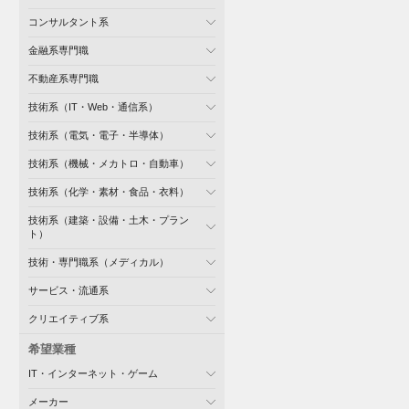
コンサルタント系
金融系専門職
不動産系専門職
技術系（IT・Web・通信系）
技術系（電気・電子・半導体）
技術系（機械・メカトロ・自動車）
技術系（化学・素材・食品・衣料）
技術系（建築・設備・土木・プラン
ト）
技術・専門職系（メディカル）
サービス・流通系
クリエイティブ系
希望業種
IT・インターネット・ゲーム
メーカー