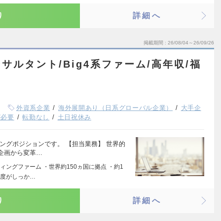
り
詳細へ
掲載期間
26/08/04～26/09/26
ルタント/Big4系ファーム/高年収/福
外資系企業
海外展開あり（日系グローバル企業）
大手企
が必要
転勤なし
土日祝休み
ングポジションです。 【担当業務】 世界的
企画から変革…
ングファーム ・世界約150ヵ国に拠点 ・約1
制度がしっか…
り
詳細へ