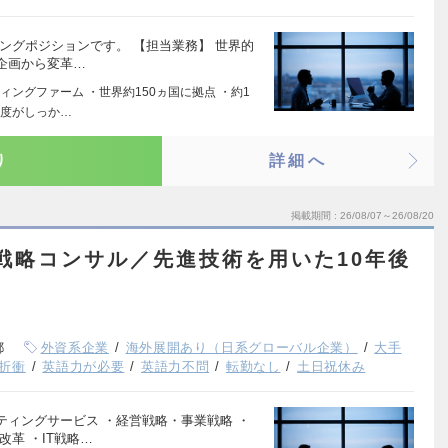
ングポジションです。 【担当業務】 世界的
企画から変革…
ングファーム ・世界約150ヵ国に拠点 ・約1
制度がしっか…
り
詳細へ
掲載期間
26/08/07～26/08/20
戦略コンサル／先進技術を用いた10年後
都
外資系企業
海外展開あり（日系グローバル企業）
大手
折衝
英語力が必要
英語力不問
転勤なし
土日祝休み
ィングサービス ・経営戦略・事業戦略 ・
革 ・IT戦略…