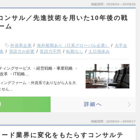
掲載期間
26/08/04～26/09/26
コンサル／先進技術を用いた10年後の戦
ーム
外資系企業
海外展開あり（日系グローバル企業）
大手企
衝
英語力が必要
英語力不問
転勤なし
土日祝休み
ィングサービス ・経営戦略・事業戦略 ・
革 ・IT戦略…
ィングファーム ・外資系でありながら人を大
いません…
り
詳細へ
掲載期間
26/08/04～26/08/17
フード業界に変化をもたらすコンサルテ