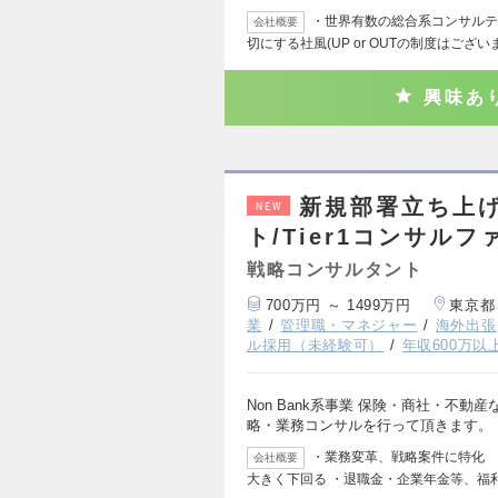
・世界有数の総合系コンサルテ
会社概要
切にする社風(UP or OUTの制度はござ
興味あ
新規部署立ち上げ
NEW
ト/Tier1コンサルフ
戦略コンサルタント
700万円 ～ 1499万円
東京都
業
管理職・マネジャー
海外出張
ル採用（未経験可）
年収600万以
Non Bank系事業 保険・商社・不
略・業務コンサルを行って頂きます。 （
・業務変革、戦略案件に特化
会社概要
大きく下回る ・退職金・企業年金等、福