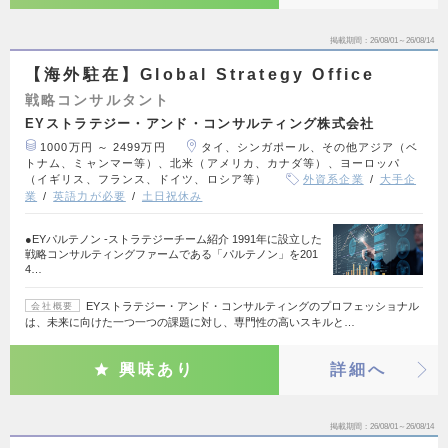
掲載期間
26/08/01～26/08/14
【海外駐在】Global Strategy Office
戦略コンサルタント
EYストラテジー・アンド・コンサルティング株式会社
1000万円 ～ 2499万円
タイ、シンガポール、その他アジア（ベ
トナム、ミャンマー等）、北米（アメリカ、カナダ等）、ヨーロッパ
（イギリス、フランス、ドイツ、ロシア等）
外資系企業
大手企
業
英語力が必要
土日祝休み
●EYパルテノン ‐ストラテジーチーム紹介 1991年に設立した
戦略コンサルティングファームである「パルテノン」を201
4…
EYストラテジー・アンド・コンサルティングのプロフェッショナル
会社概要
は、未来に向けた一つ一つの課題に対し、専門性の高いスキルと…
興味あり
詳細へ
掲載期間
26/08/01～26/08/14