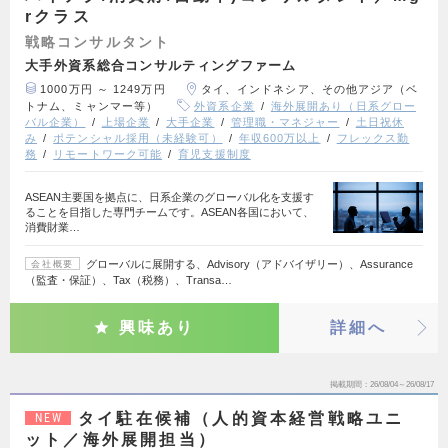
rクラス
戦略コンサルタント
大手外資系総合コンサルティングファーム
1000万円 ～ 1249万円
タイ、インドネシア、その他アジア（ベ
トナム、ミャンマー等）
外資系企業
海外展開あり（日系グロー
バル企業）
上場企業
大手企業
管理職・マネジャー
土日祝休
み
ポテンシャル採用（未経験可）
年収600万以上
フレックス勤
務
リモートワーク可能
育児支援制度
ASEAN主要国を拠点に、日系企業のグローバル化を支援す
ることを目指した専門チームです。ASEAN各国において、
消費財業…
グローバルに展開する、Advisory（アドバイザリー）、Assurance
会社概要
（監査・保証）、Tax（税務）、Transa…
興味あり
詳細へ
掲載期間
26/08/04～26/08/17
タイ駐在候補（人的資本経営戦略ユニ
NEW
ット／海外展開担当）