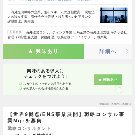
・海外進出戦略の立案、進出スキームの企画提案 ・現地法
人の設立支援、海外子会社管理 ・経営者へのヒアリング・
課題整理、海外拠…
海外進出コンサルティング事業 日系企業の海外進出支援 海外子会社
会社概要
管理（内部監査支援、労務経理、税務法務アドバイザリー、就業規…
興味あり
詳細へ
興味のある求人に
チェックをつけよう!
興味あり
スカウトのマッチング精度があがる!
その求人への合格可能性がわかる!
掲載期間
26/07/29～26/08/11
【世界9拠点/ENS事業展開】戦略コンサル事
業Mgrを募集
戦略コンサルタント