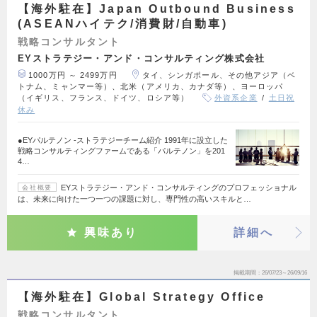
【海外駐在】Japan Outbound Business
(ASEANハイテク/消費財/自動車)
戦略コンサルタント
EYストラテジー・アンド・コンサルティング株式会社
1000万円 ～ 2499万円
タイ、シンガポール、その他アジア（ベ
トナム、ミャンマー等）、北米（アメリカ、カナダ等）、ヨーロッパ
（イギリス、フランス、ドイツ、ロシア等）
外資系企業
土日祝
休み
●EYパルテノン ‐ストラテジーチーム紹介 1991年に設立した
戦略コンサルティングファームである「パルテノン」を201
4…
EYストラテジー・アンド・コンサルティングのプロフェッショナル
会社概要
は、未来に向けた一つ一つの課題に対し、専門性の高いスキルと…
興味あり
詳細へ
掲載期間
26/07/23～26/09/16
【海外駐在】Global Strategy Office
戦略コンサルタント