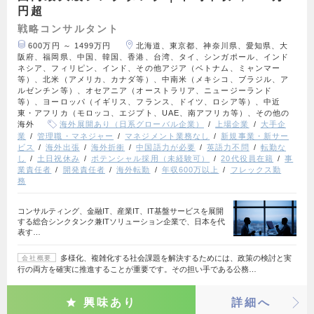
円超
戦略コンサルタント
600万円 ～ 1499万円
北海道、東京都、神奈川県、愛知県、大
阪府、福岡県、中国、韓国、香港、台湾、タイ、シンガポール、インド
ネシア、フィリピン、インド、その他アジア（ベトナム、ミャンマー
等）、北米（アメリカ、カナダ等）、中南米（メキシコ、ブラジル、ア
ルゼンチン等）、オセアニア（オーストラリア、ニュージーランド
等）、ヨーロッパ（イギリス、フランス、ドイツ、ロシア等）、中近
東・アフリカ（モロッコ、エジプト、UAE、南アフリカ等）、その他の
海外
海外展開あり（日系グローバル企業）
上場企業
大手企
業
管理職・マネジャー
マネジメント業務なし
新規事業・新サー
ビス
海外出張
海外折衝
中国語力が必要
英語力不問
転勤な
し
土日祝休み
ポテンシャル採用（未経験可）
20代役員在籍
事
業責任者
開発責任者
海外転勤
年収600万以上
フレックス勤
務
コンサルティング、金融IT、産業IT、IT基盤サービスを展開
する総合シンクタンク兼ITソリューション企業で、日本を代
表す…
多様化、複雑化する社会課題を解決するためには、政策の検討と実
会社概要
行の両方を確実に推進することが重要です。その担い手である公務…
興味あり
詳細へ