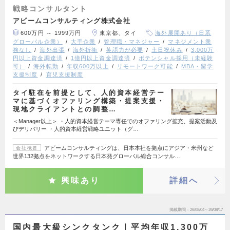
戦略コンサルタント
アビームコンサルティング株式会社
600万円 ～ 1999万円
東京都、タイ
海外展開あり（日系
グローバル企業）
大手企業
管理職・マネジャー
マネジメント業
務なし
海外出張
海外折衝
英語力が必要
土日祝休み
3,000万
円以上資金調達済
1億円以上資金調達済
ポテンシャル採用（未経験
可）
海外転勤
年収600万以上
リモートワーク可能
MBA・留学
支援制度
育児支援制度
タイ駐在を前提として、人的資本経営テー
マに基づくオファリング構築・提案支援・
現地クライアントとの調整…
＜Manager以上＞ ・人的資本経営テーマ専任でのオファリング拡充、提案活動及
びデリバリー ・人的資本経営戦略ユニット（グ…
アビームコンサルティングは、日本本社を拠点にアジア・米州など
会社概要
世界132拠点をネットワークする日本発グローバル総合コンサル…
興味あり
詳細へ
掲載期間
26/08/04～26/08/17
国内最大級シンクタンク｜平均年収1,300万