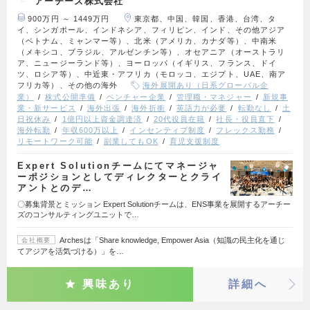
アーチーズ株式会社
900万円 ～ 1449万円
東京都、中国、韓国、香港、台湾、タ
イ、シンガポール、インドネシア、フィリピン、インド、その他アジア
（ベトナム、ミャンマー等）、北米（アメリカ、カナダ等）、中南米
（メキシコ、ブラジル、アルゼンチン等）、オセアニア（オーストラリ
ア、ニュージーランド等）、ヨーロッパ（イギリス、フランス、ドイ
ツ、ロシア等）、中近東・アフリカ（モロッコ、エジプト、UAE、南ア
フリカ等）、その他の海外
海外展開あり（日系グローバル企
業）
株式公開準備
ベンチャー企業
管理職・マネジャー
新規事
業・新サービス
海外出張
海外折衝
英語力が必要
転勤なし
土
日祝休み
1億円以上資金調達済
20代役員在籍
社長・役員直下
海外転勤
年収600万以上
インセンティブ制度
フレックス勤務
リモートワーク可能
副業してもOK
育児支援制度
Expert Solutionチームにてマネージャ
ーポジションとしてディレクターとクライ
アントとのデ…
〇募集背景とミッション Expert Solutionチームは、ENS事業を展開するアーチー
ズのコンサルティングユニットで…
Archesは「Share knowledge, Empower Asia（知識の民主化を通じ
会社概要
てアジアを活気づける）」を…
興味あり
詳細へ