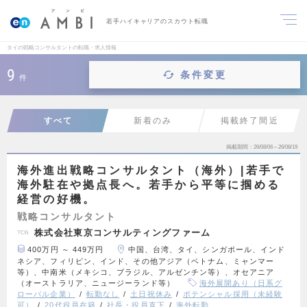
若手ハイキャリアのスカウト転職
タイの戦略コンサルタントの転職・求人情報
9
条件変更
件
すべて
新着のみ
掲載終了間近
掲載期間
26/08/06～26/08/19
海外進出戦略コンサルタント（海外）|若手で
海外駐在や拠点長へ。若手から平等に掴める
経営の好機。
戦略コンサルタント
株式会社東京コンサルティングファーム
400万円 ～ 449万円
中国、台湾、タイ、シンガポール、インド
ネシア、フィリピン、インド、その他アジア（ベトナム、ミャンマー
等）、中南米（メキシコ、ブラジル、アルゼンチン等）、オセアニア
（オーストラリア、ニュージーランド等）
海外展開あり（日系グ
ローバル企業）
転勤なし
土日祝休み
ポテンシャル採用（未経験
可）
20代役員在籍
社長・役員直下
海外転勤