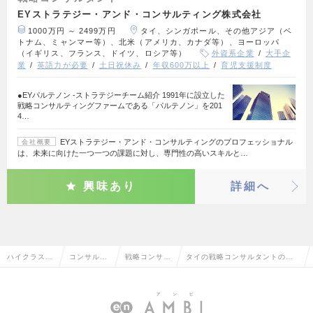
EYストラテジー・アンド・コンサルティング株式会社
1000万円 ～ 2499万円
タイ、シンガポール、その他アジア（ベ
トナム、ミャンマー等）、北米（アメリカ、カナダ等）、ヨーロッパ
（イギリス、フランス、ドイツ、ロシア等）
外資系企業
大手企
業
英語力が必要
土日祝休み
年収600万以上
育児支援制度
●EYパルテノン ‐ストラテジーチーム紹介 1991年に設立した
戦略コンサルティングファームである「パルテノン」を201
4…
EYストラテジー・アンド・コンサルティングのプロフェッショナル
会社概要
は、未来に向けた一つ一つの課題に対し、専門性の高いスキルと…
興味あり
詳細へ
ハイクラス求
コンサルタ
戦略コンサル
タイの戦略コンサルタントの転
人TOP
ント系
タント
職・求人情報一覧