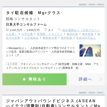
掲載期間
26/08/06～26/08/19
タイ駐在候補 Mgrクラス
戦略コンサルタント
日系大手コンサルファーム
1100万円 ～ 1499万円
タイ
海外展開あり（日系グローバ
ル企業）
大手企業
管理職・マネジャー
海外出張
海外折衝
英
語力が必要
土日祝休み
事業責任者
海外転勤
年収600万以上
＜Manager以上＞ ・人的資本経営テーマ専任でのオファリ
ング拡充、提案活動及びデリバリー ・人的資本経営戦略ユ
ニット（グ…
マネジメントコンサルティング (経営診断・戦略立案・M&A・アラ
会社概要
イアンス) ビジネスプロセス コンサルティング (業務改革・組…
興味あり
詳細へ
掲載期間
26/08/04～26/08/17
ジャパンアウトバウンドビジネス (ASEAN
ハイテク/消費財/自動車)コンサルタント／Mg