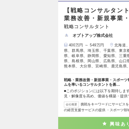
【戦略コンサルタント
業務改善・新規事業
戦略コンサルタント
オプトアップ株式会社
400万円 ～ 549万円
北海道
県、群馬県、埼玉県、千葉県、東京
県、岐阜県、静岡県、愛知県、三重
県、島根県、岡山県、広島県、山口
熊本県、大分県、宮崎県、鹿児島県
戦略・業務改善・新規事業・スポーツ
ムを率いるコンサルタントを募…
■このポジションには以下を期待しま
見・解像度を高め、価値を構築・提供
挑戦をキーワードにサービスを
会社概要
の経営支援サービスの提供 ・スポーツ領
興味あ