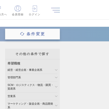
の方へ
会員登録
ログイン
条件変更
その他の条件で探す
希望職種
経営・経営企画・事業企画系
管理部門系
SCM・ロジスティクス・物流・購買・
貿易系
営業系
マーケティング・販促企画・商品開発
系