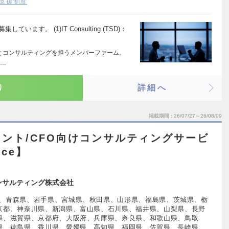
支援制度
ます。 (1)IT Consulting (TSD)：
ョンとコンサルティングを担うメンバーファーム。
ア…
り
詳細へ
掲載期間
26/07/27～26/08/09
ント/CFO向けコンサルティングサービ
nce】
ンサルティング株式会社
、青森県、岩手県、宮城県、秋田県、山形県、福島県、茨城県、栃
京都、神奈川県、新潟県、富山県、石川県、福井県、山梨県、長野
県、滋賀県、京都府、大阪府、兵庫県、奈良県、和歌山県、鳥取
県、徳島県、香川県、愛媛県、高知県、福岡県、佐賀県、長崎県、