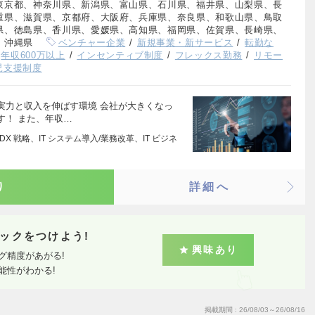
東京都、神奈川県、新潟県、富山県、石川県、福井県、山梨県、長
重県、滋賀県、京都府、大阪府、兵庫県、奈良県、和歌山県、鳥取
県、徳島県、香川県、愛媛県、高知県、福岡県、佐賀県、長崎県、
、沖縄県
ベンチャー企業
新規事業・新サービス
転勤な
年収600万以上
インセンティブ制度
フレックス勤務
リモー
児支援制度
実力と収入を伸ばす環境 会社が大きくなっ
す！ また、年収…
X 戦略、IT システム導入/業務改革、IT ビジネ
り
詳細へ
ックをつけよう!
興味あり
グ精度があがる!
能性がわかる!
掲載期間
26/08/03～26/08/16