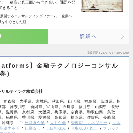
す： ・顧客と真正面から向き合い、課題を発
できること ・…
展開するコンサルティングファーム ・企業へ
域を中心とした経…
り
詳細へ
掲載期間
26/07/27～26/08/09
l Platforms】金融テクノロジーコンサル
証券）
ンサルティング株式会社
、青森県、岩手県、宮城県、秋田県、山形県、福島県、茨城県、栃
京都、神奈川県、新潟県、富山県、石川県、福井県、山梨県、長野
県、滋賀県、京都府、大阪府、兵庫県、奈良県、和歌山県、鳥取
県、徳島県、香川県、愛媛県、高知県、福岡県、佐賀県、長崎県、
、沖縄県
外資系企業
大手企業
管理職・マネジャー
マネ
英語力不問
転勤なし
土日祝休み
年収600万以上
フレック