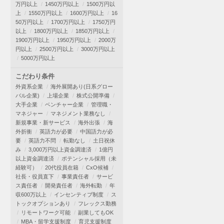
万円以上
1450万円以上
1500万円以
上
1550万円以上
1600万円以上
16
50万円以上
1700万円以上
1750万円
以上
1800万円以上
1850万円以上
1900万円以上
1950万円以上
2000万
円以上
2500万円以上
3000万円以上
5000万円以上
こだわり条件
外資系企業
海外展開あり(日系グロー
バル企業)
上場企業
株式公開準備
大手企業
ベンチャー企業
管理職・
マネジャー
マネジメント業務なし
新規事業・新サービス
海外出張
海
外折衝
英語力が必要
中国語力が必
要
英語力不問
転勤なし
土日祝休
み
3,000万円以上資金調達済
1億円
以上資金調達済
ポテンシャル採用（未
経験可）
20代役員在籍
CxO候補
社長・役員直下
事業責任者
サービ
ス責任者
開発責任者
海外転勤
年
収600万以上
インセンティブ制度
ス
トックオプションあり
フレックス勤務
リモートワーク可能
副業してもOK
MBA・留学支援制度
育児支援制度