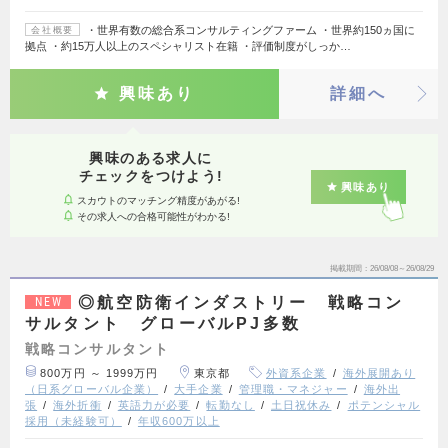
・世界有数の総合系コンサルティングファーム ・世界約150ヵ国に
会社概要
拠点 ・約15万人以上のスペシャリスト在籍 ・評価制度がしっか…
興味あり
詳細へ
興味のある求人に
チェックをつけよう!
興味あり
スカウトのマッチング精度があがる!
その求人への合格可能性がわかる!
掲載期間
26/08/08～26/08/29
◎航空防衛インダストリー 戦略コン
NEW
サルタント グローバルPJ多数
戦略コンサルタント
800万円 ～ 1999万円
東京都
外資系企業
海外展開あり
（日系グローバル企業）
大手企業
管理職・マネジャー
海外出
張
海外折衝
英語力が必要
転勤なし
土日祝休み
ポテンシャル
採用（未経験可）
年収600万以上