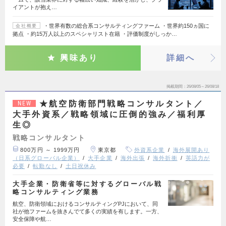
イアントが抱え…
・世界有数の総合系コンサルティングファーム ・世界約150ヵ国に
会社概要
拠点 ・約15万人以上のスペシャリスト在籍 ・評価制度がしっか…
興味あり
詳細へ
掲載期間
26/08/05～26/08/18
★航空防衛部門戦略コンサルタント／
NEW
大手外資系／戦略領域に圧倒的強み／福利厚
生◎
戦略コンサルタント
800万円 ～ 1999万円
東京都
外資系企業
海外展開あり
（日系グローバル企業）
大手企業
海外出張
海外折衝
英語力が
必要
転勤なし
土日祝休み
大手企業・防衛省等に対するグローバル戦
略コンサルティング業務
航空、防衛領域におけるコンサルティングPJにおいて、同
社が他ファームを抜きんでて多くの実績を有します。一方、
安全保障や航…