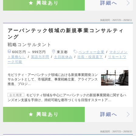
興味あり
詳細へ
掲載期間
26/07/29～26/08/11
アーバンテック領域の新規事業コンサルティ
ング
戦略コンサルタント
600万円 ～ 999万円
東京都
ベンチャー企業
マネジメン
ト業務なし
英語力不問
土日祝休み
社長・役員直下
リモートワ
ーク可能
モビリティ・アーバンテック領域における新規事業開発コン
サルタントとして、市場調査、事業戦略立案、アライアンス
推進、プロジ…
モビリティ領域を中心にアーバンテックの新規事業開発に関するハ
会社概要
ンズオン支援を手掛け、持続可能な都市づくりを目指すスタートア…
興味あり
詳細へ
掲載期間
26/07/23～26/08/10