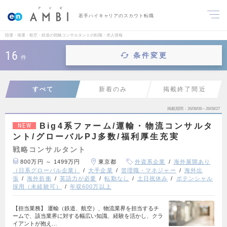
若手ハイキャリアのスカウト転職
陸運・海運・航空・鉄道の戦略コンサルタントの転職・求人情報
16
条件変更
件
すべて
新着のみ
掲載終了間近
掲載期間
26/08/08～26/08/27
Big4系ファーム/運輸・物流コンサルタ
NEW
ント/グローバルPJ多数/福利厚生充実
戦略コンサルタント
800万円 ～ 1499万円
東京都
外資系企業
海外展開あり
（日系グローバル企業）
大手企業
管理職・マネジャー
海外出
張
海外折衝
英語力が必要
転勤なし
土日祝休み
ポテンシャル
採用（未経験可）
年収600万以上
【担当業務】 運輸（鉄道、航空）、物流業界を担当するチ
ームで、該当業界に対する幅広い知識、経験を活かし、クラ
イアントが抱え…