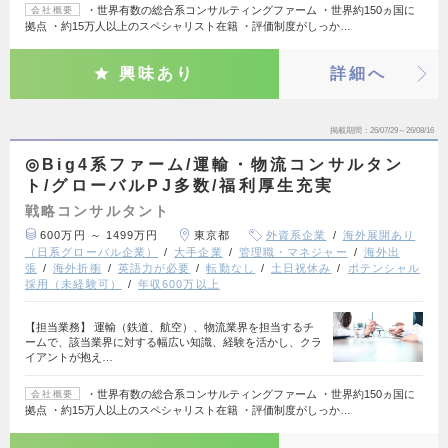
・世界有数の総合系コンサルティングファーム ・世界約150ヵ国に
会社概要
拠点 ・約15万人以上のスペシャリスト在籍 ・評価制度がしっか…
興味あり
詳細へ
掲載期間
26/07/29～26/08/16
◎Big4系ファーム/運輸・物流コンサルタン
ト/グローバルPJ多数/福利厚生充実
戦略コンサルタント
600万円 ～ 1499万円
東京都
外資系企業
海外展開あり
（日系グローバル企業）
大手企業
管理職・マネジャー
海外出
張
海外折衝
英語力が必要
転勤なし
土日祝休み
ポテンシャル
採用（未経験可）
年収600万以上
【担当業務】 運輸（鉄道、航空）、物流業界を担当するチ
ームで、該当業界に対する幅広い知識、経験を活かし、クラ
イアントが抱え…
・世界有数の総合系コンサルティングファーム ・世界約150ヵ国に
会社概要
拠点 ・約15万人以上のスペシャリスト在籍 ・評価制度がしっか…