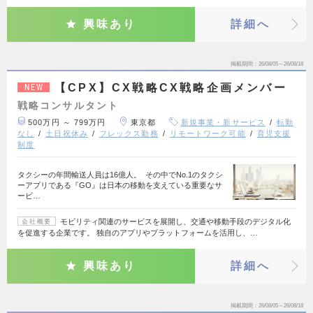
興味あり
詳細へ
掲載期間
26/08/05～26/08/18
【CPX】CX戦略CX戦略企画メンバー
NEW
戦略コンサルタント
500万円 ～ 799万円
東京都
新規事業・新サービス
転勤
なし
土日祝休み
フレックス勤務
リモートワーク可能
育児支援
制度
タクシーの年間輸送人員は16億人。 その中でNo.1のタクシ
ーアプリである『GO』は日本の移動を支えている重要なサ
ービ…
モビリティ関連のサービスを展開し、交通や移動手段のデジタル化
会社概要
を促進する企業です。 独自のアプリやプラットフォームを活用し、…
興味あり
詳細へ
掲載期間
26/08/05～26/08/18