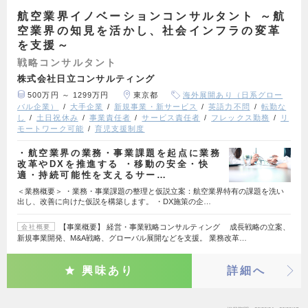
航空業界イノベーションコンサルタント ～航
空業界の知見を活かし、社会インフラの変革
を支援～
戦略コンサルタント
株式会社日立コンサルティング
500万円 ～ 1299万円
東京都
海外展開あり（日系グロー
バル企業）
大手企業
新規事業・新サービス
英語力不問
転勤な
し
土日祝休み
事業責任者
サービス責任者
フレックス勤務
リ
モートワーク可能
育児支援制度
・航空業界の業務・事業課題を起点に業務
改革やDXを推進する ・移動の安全・快
適・持続可能性を支えるサー…
＜業務概要＞ ・業務・事業課題の整理と仮説立案：航空業界特有の課題を洗い
出し、改善に向けた仮説を構築します。 ・DX施策の企…
【事業概要】 経営・事業戦略コンサルティング 成長戦略の立案、
会社概要
新規事業開発、M&A戦略、グローバル展開などを支援。 業務改革…
興味あり
詳細へ