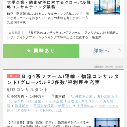
大手企業・防衛省等に対するグローバル戦
略コンサルティング業務
航空、防衛領域におけるコンサルティングPJにおいて、同
社が他ファームを抜きんでて多くの実績を有します。一方、
安全保障や航…
・世界有数のコンサルティングファーム ・アメリカにおける戦略コ
会社概要
ンサルティングファームランキングで毎年上位に位置する ・製造業…
興味あり
詳細へ
掲載期間
26/08/08～26/08/27
Big4系ファーム/運輸・物流コンサルタ
NEW
ント/グローバルPJ多数/福利厚生充実
戦略コンサルタント
600万円 ～ 1499万円
東京都
外資系企業
海外展開あり
（日系グローバル企業）
大手企業
管理職・マネジャー
海外出
張
海外折衝
英語力が必要
転勤なし
土日祝休み
ポテンシャル
採用（未経験可）
年収600万以上
【担当業務】 運輸（鉄道、航空）、物流業界を担当するチ
ームで、該当業界に対する幅広い知識、経験を活かし、クラ