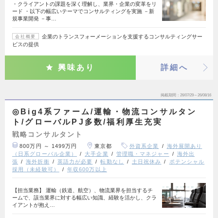
・クライアントの課題を深く理解し、業界・企業の変革をリ
ード ・以下の幅広いテーマでコンサルティングを実施 －新
規事業開発 －事…
企業のトランスフォーメーションを支援するコンサルティングサー
会社概要
ビスの提供
興味あり
詳細へ
掲載期間
26/07/29～26/08/16
◎Big4系ファーム/運輸・物流コンサルタン
ト/グローバルPJ多数/福利厚生充実
戦略コンサルタント
800万円 ～ 1499万円
東京都
外資系企業
海外展開あり
（日系グローバル企業）
大手企業
管理職・マネジャー
海外出
張
海外折衝
英語力が必要
転勤なし
土日祝休み
ポテンシャル
採用（未経験可）
年収600万以上
【担当業務】 運輸（鉄道、航空）、物流業界を担当するチ
ームで、該当業界に対する幅広い知識、経験を活かし、クラ
イアントが抱え…