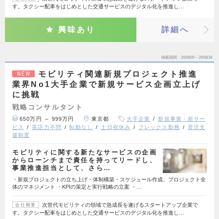
す。タクシー配車をはじめとした交通サービスのデジタル化を推進し…
興味あり
詳細へ
掲載期間
26/08/05～26/08/18
モビリティ関連新規プロジェクト推進
NEW
業界No1大手企業で新規サービス企画立上げ
に挑戦
戦略コンサルタント
650万円 ～ 999万円
東京都
大手企業
新規事業・新サー
ビス
英語力不問
転勤なし
土日祝休み
フレックス勤務
育児支
援制度
モビリティに関する新たなサービスの企画
からローンチまで責任を持ってリードし、
事業推進担当として、さら…
・新規プロジェクトの立ち上げ・体制構築・スケジュール作成、プロジェクト全
体のマネジメント ・KPIの策定と実行戦略の立案 ・…
次世代モビリティの領域で急成長を遂げるスタートアップ企業で
会社概要
す。タクシー配車をはじめとした交通サービスのデジタル化を推進し…