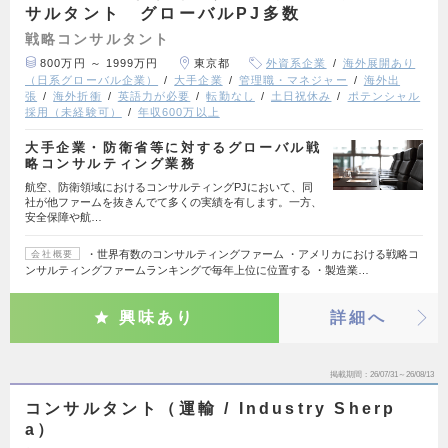
サルタント グローバルPJ多数
戦略コンサルタント
800万円 ～ 1999万円
東京都
外資系企業
海外展開あり
（日系グローバル企業）
大手企業
管理職・マネジャー
海外出
張
海外折衝
英語力が必要
転勤なし
土日祝休み
ポテンシャル
採用（未経験可）
年収600万以上
大手企業・防衛省等に対するグローバル戦
略コンサルティング業務
航空、防衛領域におけるコンサルティングPJにおいて、同
社が他ファームを抜きんでて多くの実績を有します。一方、
安全保障や航…
・世界有数のコンサルティングファーム ・アメリカにおける戦略コ
会社概要
ンサルティングファームランキングで毎年上位に位置する ・製造業…
興味あり
詳細へ
掲載期間
26/07/31～26/08/13
コンサルタント（運輸 / Industry Sherp
a）