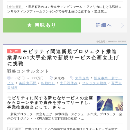
・世界有数のコンサルティングファーム ・アメリカにおける戦略コ
会社概要
ンサルティングファームランキングで毎年上位に位置する ・製造業…
興味あり
詳細へ
掲載期間
26/08/05～26/08/18
モビリティ関連新規プロジェクト推進
NEW
業界No1大手企業で新規サービス企画立上げ
に挑戦
戦略コンサルタント
650万円 ～ 999万円
東京都
大手企業
新規事業・新サー
ビス
英語力不問
転勤なし
土日祝休み
フレックス勤務
育児支
援制度
モビリティに関する新たなサービスの企画
からローンチまで責任を持ってリードし、
事業推進担当として、さら…
・新規プロジェクトの立ち上げ・体制構築・スケジュール作成、プロジェクト全
体のマネジメント ・KPIの策定と実行戦略の立案 ・…
次世代モビリティの領域で急成長を遂げるスタートアップ企業で
会社概要