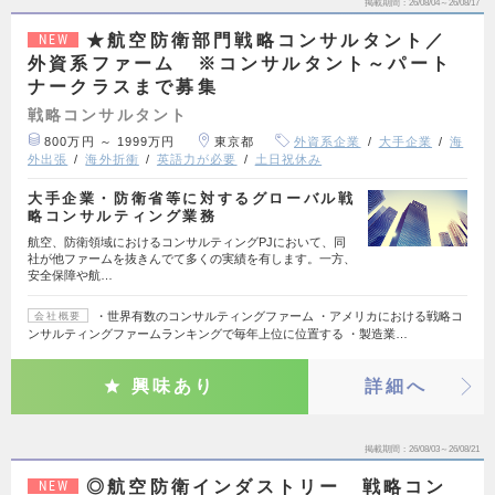
掲載期間
26/08/04～26/08/17
★航空防衛部門戦略コンサルタント／
NEW
外資系ファーム ※コンサルタント～パート
ナークラスまで募集
戦略コンサルタント
800万円 ～ 1999万円
東京都
外資系企業
大手企業
海
外出張
海外折衝
英語力が必要
土日祝休み
大手企業・防衛省等に対するグローバル戦
略コンサルティング業務
航空、防衛領域におけるコンサルティングPJにおいて、同
社が他ファームを抜きんでて多くの実績を有します。一方、
安全保障や航…
・世界有数のコンサルティングファーム ・アメリカにおける戦略コ
会社概要
ンサルティングファームランキングで毎年上位に位置する ・製造業…
興味あり
詳細へ
掲載期間
26/08/03～26/08/21
◎航空防衛インダストリー 戦略コン
NEW