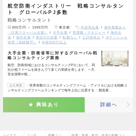
航空防衛インダストリー 戦略コンサルタン
ト グローバルPJ多数
戦略コンサルタント
800万円 ～ 1999万円
東京都
外資系企業
海外展開あり
（日系グローバル企業）
大手企業
管理職・マネジャー
海外出
張
海外折衝
英語力が必要
転勤なし
土日祝休み
ポテンシャル
採用（未経験可）
年収600万以上
大手企業・防衛省等に対するグローバル戦
略コンサルティング業務
航空、防衛領域におけるコンサルティングPJにおいて、同
社が他ファームを抜きんでて多くの実績を有します。一方、
安全保障や航…
・世界有数のコンサルティングファーム ・アメリカにおける戦略コ
会社概要
ンサルティングファームランキングで毎年上位に位置する ・製造業…
興味あり
詳細へ
ハイクラス
コンサル
戦略コンサ
陸運・海運・航空・鉄道の戦略コンサ