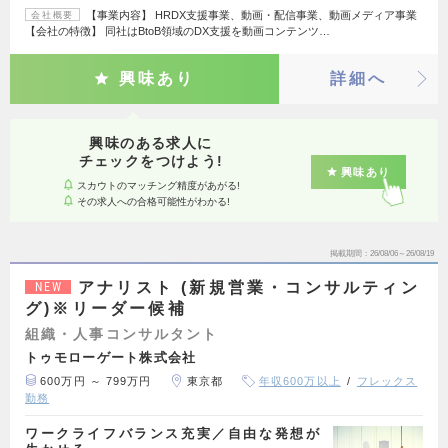
【事業内容】 HRDX支援事業、動画・配信事業、動画メディア事業
会社概要
【会社の特徴】 同社はBtoB領域のDX支援を動画コンテンツ…
興味あり
詳細へ
興味のある求人に
チェックをつけよう!
興味あり
スカウトのマッチング精度があがる!
その求人への合格可能性がわかる!
掲載期間
26/08/06～26/08/19
アナリスト (新規営業・コンサルティン
NEW
グ)※リーダー候補
組織・人事コンサルタント
トゥモローゲート株式会社
600万円 ～ 799万円
東京都
年収600万以上
フレックス
勤務
ワークライフバランス充実／自由な発想が