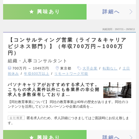
興味あり
詳細へ
掲載期間
26/07/31～26/08/13
【コンサルティング営業（ライフ＆キャリア
ビジネス部門）】（年収700万円～1000万
円）
組織・人事コンサルタント
700万円 ～ 1049万円
東京都
大手企業
転勤なし
土日
祝休み
年収600万以上
リモートワーク可能
パソナキャリアがおすすめする求人です。
こちらの求人案件以外にも各業界の非公開
求人を多数保有しておりま…
【同社教育事業について】 同社の教育事業は40年の歴史があります。同社のコ
ンテンツを活用してビジネスパーソンや企業の成長を…
匿名求人のため、求人詳細につきましてはご面談時にお伝え致しま
会社概要
す。
興味あり
詳細へ