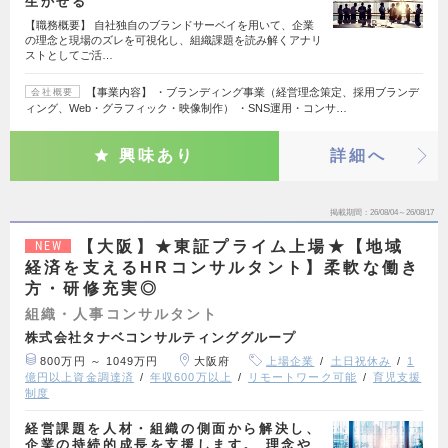
生かせる
【職務概要】 自社独自のブランドサーベイを用いて、企業
の理念と現場のズレを可視化し、組織課題を読み解くアナリ
ストとしてご活…
【事業内容】 ・ブランディング事業（経営理念策定、採用ブランデ
会社概要
ィング、Web・グラフィック・映像制作） ・SNS運用・コンサ…
興味あり
詳細へ
掲載期間
26/08/04～26/08/17
【大阪】★東証プライム上場★【地域
NEW
経済を支えるHRコンサルタント】柔軟な働き
方・研修充実◎
組織・人事コンサルタント
株式会社タナベコンサルティンググループ
800万円 ～ 1049万円
大阪府
上場企業
土日祝休み
1
億円以上資金調達済
年収600万以上
リモートワーク可能
育児支援
制度
経営課題を人材・組織の側面から解決し、
企業の持続的成長を支援します。 理念や