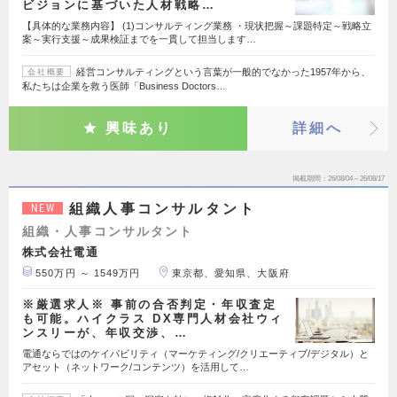
ビジョンに基づいた人材戦略…
【具体的な業務内容】 (1)コンサルティング業務 ・現状把握～課題特定～戦略立
案～実行支援～成果検証までを一貫して担当します…
経営コンサルティングという言葉が一般的でなかった1957年から、
会社概要
私たちは企業を救う医師「Business Doctors…
興味あり
詳細へ
掲載期間
26/08/04～26/08/17
組織人事コンサルタント
NEW
組織・人事コンサルタント
株式会社電通
550万円 ～ 1549万円
東京都、愛知県、大阪府
※厳選求人※ 事前の合否判定・年収査定
も可能。ハイクラス DX専門人材会社ウィ
ンスリーが、年収交渉、…
電通ならではのケイパビリティ（マーケティング/クリエーティブ/デジタル）と
アセット（ネットワーク/コンテンツ）を活用して…