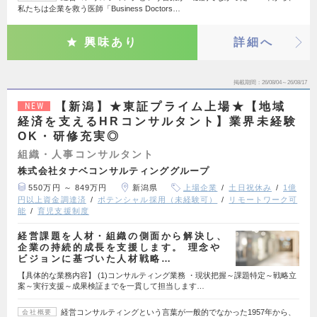
私たちは企業を救う医師「Business Doctors…
興味あり
詳細へ
掲載期間
26/08/04～26/08/17
【新潟】★東証プライム上場★【地域
NEW
経済を支えるHRコンサルタント】業界未経験
OK・研修充実◎
組織・人事コンサルタント
株式会社タナベコンサルティンググループ
550万円 ～ 849万円
新潟県
上場企業
土日祝休み
1億
円以上資金調達済
ポテンシャル採用（未経験可）
リモートワーク可
能
育児支援制度
経営課題を人材・組織の側面から解決し、
企業の持続的成長を支援します。 理念や
ビジョンに基づいた人材戦略…
【具体的な業務内容】 (1)コンサルティング業務 ・現状把握～課題特定～戦略立
案～実行支援～成果検証までを一貫して担当します…
経営コンサルティングという言葉が一般的でなかった1957年から、
会社概要