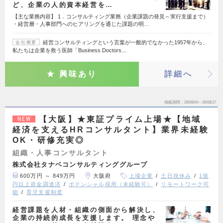
ど、企業の人的資本経営を…
【主な業務内容】 1．コンサルティング業務（企業課題の発見～実行支援まで）
・経営層・人事部門へのヒアリングを通じた課題の明…
経営コンサルティングという言葉が一般的でなかった1957年から、
会社概要
私たちは企業を救う医師「Business Doctors…
興味あり
詳細へ
掲載期間
26/08/04～26/08/17
【大阪】★東証プライム上場★【地域
NEW
経済を支えるHRコンサルタント】業界未経験
OK・研修充実◎
組織・人事コンサルタント
株式会社タナベコンサルティンググループ
600万円 ～ 849万円
大阪府
上場企業
土日祝休み
1億
円以上資金調達済
ポテンシャル採用（未経験可）
リモートワーク可
能
育児支援制度
経営課題を人材・組織の側面から解決し、
企業の持続的成長を支援します。 理念や