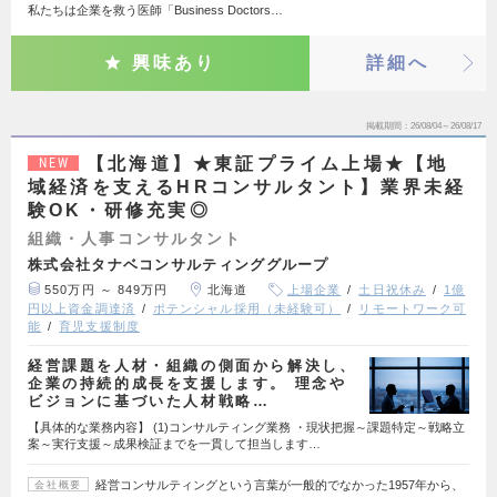
私たちは企業を救う医師「Business Doctors…
興味あり
詳細へ
掲載期間
26/08/04～26/08/17
【北海道】★東証プライム上場★【地
NEW
域経済を支えるHRコンサルタント】業界未経
験OK・研修充実◎
組織・人事コンサルタント
株式会社タナベコンサルティンググループ
550万円 ～ 849万円
北海道
上場企業
土日祝休み
1億
円以上資金調達済
ポテンシャル採用（未経験可）
リモートワーク可
能
育児支援制度
経営課題を人材・組織の側面から解決し、
企業の持続的成長を支援します。 理念や
ビジョンに基づいた人材戦略…
【具体的な業務内容】 (1)コンサルティング業務 ・現状把握～課題特定～戦略立
案～実行支援～成果検証までを一貫して担当します…
経営コンサルティングという言葉が一般的でなかった1957年から、
会社概要