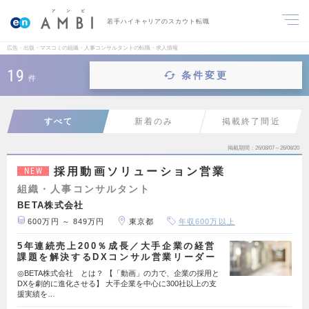
若手ハイキャリアのスカウト転職
広告・出版・マスコミの組織・人事コンサルタントの転職・求人情報
19
条件変更
件
すべて
新着のみ
掲載終了間近
掲載期間
26/08/07～26/08/20
採用動画ソリューション営業
NEW
組織・人事コンサルタント
BETA株式会社
600万円 ～ 849万円
東京都
年収600万以上
5年連続売上200％成長／大手企業の経営
課題を解決するDXコンサル営業リーダー
◎BETA株式会社 とは？ 【「動画」の力で、企業の採用と
DXを劇的に進化させる】 大手企業を中心に300社以上の支
援実績を…