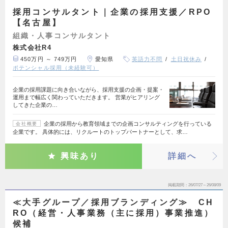
採用コンサルタント｜企業の採用支援／RPO
【名古屋】
組織・人事コンサルタント
株式会社R4
450万円 ～ 749万円
愛知県
英語力不問
土日祝休み
ポテンシャル採用（未経験可）
企業の採用課題に向き合いながら、採用支援の企画・提案・
運用まで幅広く関わっていただきます。 営業がヒアリング
してきた企業の…
企業の採用から教育領域までの企画コンサルティングを行っている
会社概要
企業です。 具体的には、リクルートのトップパートナーとして、求…
興味あり
詳細へ
掲載期間
26/07/27～26/08/09
≪大手グループ／採用ブランディング≫ CH
RO（経営・人事業務（主に採用）事業推進）
候補