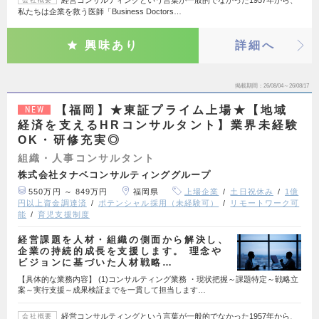
私たちは企業を救う医師「Business Doctors…
興味あり
詳細へ
掲載期間
26/08/04～26/08/17
【福岡】★東証プライム上場★【地域
NEW
経済を支えるHRコンサルタント】業界未経験
OK・研修充実◎
組織・人事コンサルタント
株式会社タナベコンサルティンググループ
550万円 ～ 849万円
福岡県
上場企業
土日祝休み
1億
円以上資金調達済
ポテンシャル採用（未経験可）
リモートワーク可
能
育児支援制度
経営課題を人材・組織の側面から解決し、
企業の持続的成長を支援します。 理念や
ビジョンに基づいた人材戦略…
【具体的な業務内容】 (1)コンサルティング業務 ・現状把握～課題特定～戦略立
案～実行支援～成果検証までを一貫して担当します…
経営コンサルティングという言葉が一般的でなかった1957年から、
会社概要