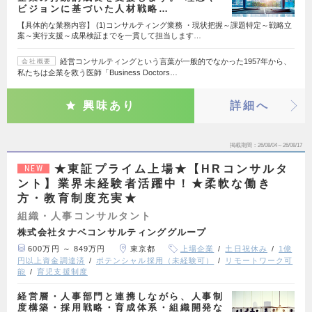
ビジョンに基づいた人材戦略…
【具体的な業務内容】 (1)コンサルティング業務 ・現状把握～課題特定～戦略立
案～実行支援～成果検証までを一貫して担当します…
経営コンサルティングという言葉が一般的でなかった1957年から、
会社概要
私たちは企業を救う医師「Business Doctors…
興味あり
詳細へ
掲載期間
26/08/04～26/08/17
★東証プライム上場★【HRコンサルタ
NEW
ント】業界未経験者活躍中！★柔軟な働き
方・教育制度充実★
組織・人事コンサルタント
株式会社タナベコンサルティンググループ
600万円 ～ 849万円
東京都
上場企業
土日祝休み
1億
円以上資金調達済
ポテンシャル採用（未経験可）
リモートワーク可
能
育児支援制度
経営層・人事部門と連携しながら、人事制
度構築・採用戦略・育成体系・組織開発な