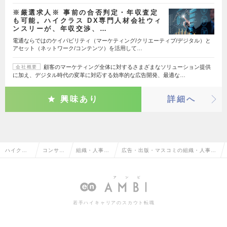
※厳選求人※ 事前の合否判定・年収査定
も可能。ハイクラス DX専門人材会社ウィ
ンスリーが、年収交渉、…
電通ならではのケイパビリティ（マーケティング/クリエーティブ/デジタル）と
アセット（ネットワーク/コンテンツ）を活用して…
顧客のマーケティング全体に対するさまざまなソリューション提供
会社概要
に加え、デジタル時代の変革に対応する効率的な広告開発、最適な…
興味あり
詳細へ
ハイクラ
コンサル
組織・人事コ
広告・出版・マスコミの組織・人事コ
ス求人TO
タント系
ンサルタント
ンサルタントの転職・求人情報一覧
P
若手ハイキャリアのスカウト転職