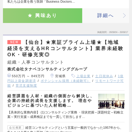
私たちは企業を救う医師「Business Doctors…
興味あり
詳細へ
掲載期間
26/08/04～26/08/17
【仙台】★東証プライム上場★【地域
NEW
経済を支えるHRコンサルタント】業界未経験
OK・研修充実◎
組織・人事コンサルタント
株式会社タナベコンサルティンググループ
550万円 ～ 849万円
宮城県
上場企業
土日祝休み
1億
円以上資金調達済
ポテンシャル採用（未経験可）
リモートワーク可
能
育児支援制度
経営課題を人材・組織の側面から解決し、
企業の持続的成長を支援します。 理念や
ビジョンに基づいた人材戦略…
【具体的な業務内容】 (1)コンサルティング業務 ・現状把握～課題特定～戦略立
案～実行支援～成果検証までを一貫して担当します…
経営コンサルティングという言葉が一般的でなかった1957年から、
会社概要