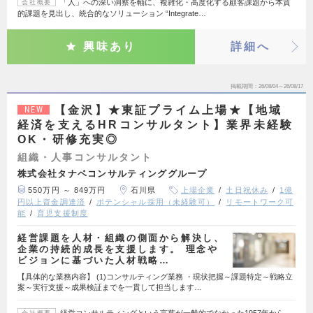
「人」への深い洞察を軸に、複雑化・高度化する顧客課題から本質
会社概要
的課題を見出し、統合的なソリューション “Integrate…
興味あり
詳細へ
掲載期間
26/08/04～26/08/17
【金沢】★東証プライム上場★【地域
NEW
経済を支えるHRコンサルタント】業界未経験
OK・研修充実◎
組織・人事コンサルタント
株式会社タナベコンサルティンググループ
550万円 ～ 849万円
石川県
上場企業
土日祝休み
1億
円以上資金調達済
ポテンシャル採用（未経験可）
リモートワーク可
能
育児支援制度
経営課題を人材・組織の側面から解決し、
企業の持続的成長を支援します。 理念や
ビジョンに基づいた人材戦略…
【具体的な業務内容】 (1)コンサルティング業務 ・現状把握～課題特定～戦略立
案～実行支援～成果検証までを一貫して担当します…
経営コンサルティングという言葉が一般的でなかった1957年から、
会社概要