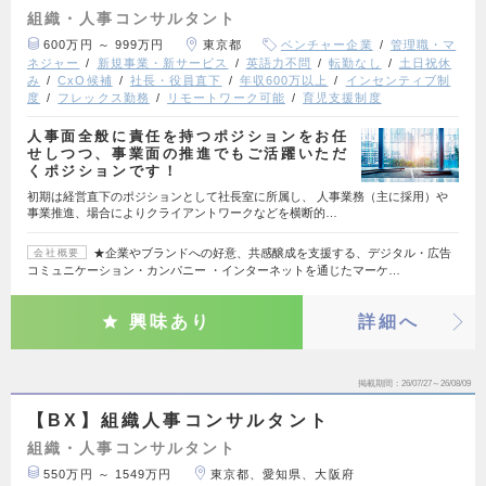
組織・人事コンサルタント
600万円 ～ 999万円
東京都
ベンチャー企業
管理職・マ
ネジャー
新規事業・新サービス
英語力不問
転勤なし
土日祝休
み
CxO候補
社長・役員直下
年収600万以上
インセンティブ制
度
フレックス勤務
リモートワーク可能
育児支援制度
人事面全般に責任を持つポジションをお任
せしつつ、事業面の推進でもご活躍いただ
くポジションです！
初期は経営直下のポジションとして社長室に所属し、 人事業務（主に採用）や
事業推進、場合によりクライアントワークなどを横断的…
★企業やブランドへの好意、共感醸成を支援する、デジタル・広告
会社概要
コミュニケーション・カンパニー ・インターネットを通じたマーケ…
興味あり
詳細へ
掲載期間
26/07/27～26/08/09
【BX】組織人事コンサルタント
組織・人事コンサルタント
550万円 ～ 1549万円
東京都、愛知県、大阪府