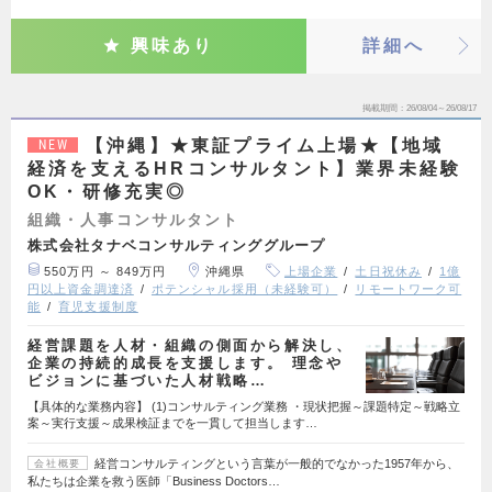
興味あり
詳細へ
掲載期間
26/08/04～26/08/17
【沖縄】★東証プライム上場★【地域
NEW
経済を支えるHRコンサルタント】業界未経験
OK・研修充実◎
組織・人事コンサルタント
株式会社タナベコンサルティンググループ
550万円 ～ 849万円
沖縄県
上場企業
土日祝休み
1億
円以上資金調達済
ポテンシャル採用（未経験可）
リモートワーク可
能
育児支援制度
経営課題を人材・組織の側面から解決し、
企業の持続的成長を支援します。 理念や
ビジョンに基づいた人材戦略…
【具体的な業務内容】 (1)コンサルティング業務 ・現状把握～課題特定～戦略立
案～実行支援～成果検証までを一貫して担当します…
経営コンサルティングという言葉が一般的でなかった1957年から、
会社概要
私たちは企業を救う医師「Business Doctors…