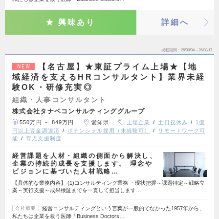
興味あり
詳細へ
掲載期間
26/08/04～26/08/17
【名古屋】★東証プライム上場★【地
NEW
域経済を支えるHRコンサルタント】業界未経
験OK・研修充実◎
組織・人事コンサルタント
株式会社タナベコンサルティンググループ
550万円 ～ 849万円
愛知県
上場企業
土日祝休み
1億
円以上資金調達済
ポテンシャル採用（未経験可）
リモートワーク可
能
育児支援制度
経営課題を人材・組織の側面から解決し、
企業の持続的成長を支援します。 理念や
ビジョンに基づいた人材戦略…
【具体的な業務内容】 (1)コンサルティング業務 ・現状把握～課題特定～戦略立
案～実行支援～成果検証までを一貫して担当します…
経営コンサルティングという言葉が一般的でなかった1957年から、
会社概要
私たちは企業を救う医師「Business Doctors…