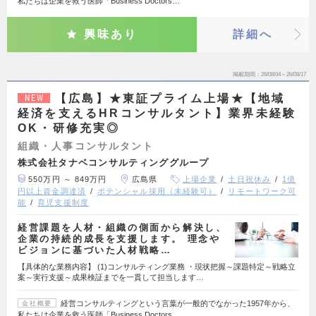
私たちは企業を救う医師「Business Doctors…
興味あり
詳細へ
掲載期間
26/08/04～26/08/17
【広島】★東証プライム上場★【地域
NEW
経済を支えるHRコンサルタント】業界未経験
OK・研修充実◎
組織・人事コンサルタント
株式会社タナベコンサルティンググループ
550万円 ～ 849万円
広島県
上場企業
土日祝休み
1億
円以上資金調達済
ポテンシャル採用（未経験可）
リモートワーク可
能
育児支援制度
経営課題を人材・組織の側面から解決し、
企業の持続的成長を支援します。 理念や
ビジョンに基づいた人材戦略…
【具体的な業務内容】 (1)コンサルティング業務 ・現状把握～課題特定～戦略立
案～実行支援～成果検証までを一貫して担当します…
経営コンサルティングという言葉が一般的でなかった1957年から、
会社概要
私たちは企業を救う医師「Business Doctors…