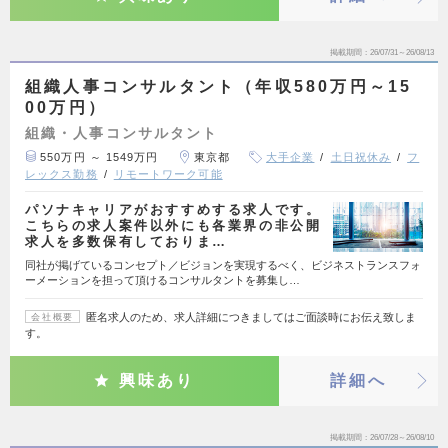
掲載期間
26/07/31～26/08/13
組織人事コンサルタント（年収580万円～15
00万円）
組織・人事コンサルタント
550万円 ～ 1549万円
東京都
大手企業
土日祝休み
フ
レックス勤務
リモートワーク可能
パソナキャリアがおすすめする求人です。
こちらの求人案件以外にも各業界の非公開
求人を多数保有しておりま…
同社が掲げているコンセプト／ビジョンを実現するべく、ビジネストランスフォ
ーメーションを担って頂けるコンサルタントを募集し…
匿名求人のため、求人詳細につきましてはご面談時にお伝え致しま
会社概要
す。
興味あり
詳細へ
掲載期間
26/07/28～26/08/10