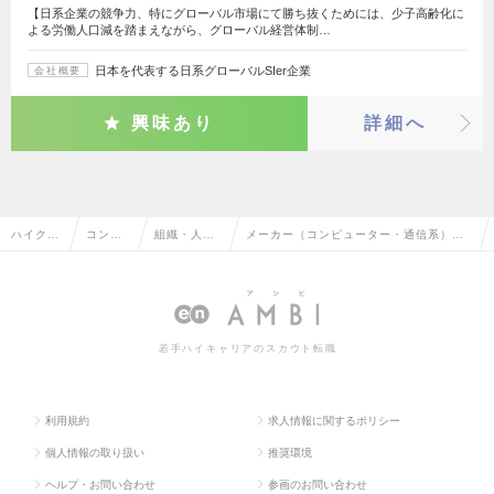
【日系企業の競争力、特にグローバル市場にて勝ち抜くためには、少子高齢化に
よる労働人口減を踏まえながら、グローバル経営体制…
日本を代表する日系グローバルSIer企業
会社概要
興味あり
詳細へ
ハイクラ
コンサ
組織・人事
メーカー（コンピューター・通信系）の
ス求人T
ルタン
コンサルタ
組織・人事コンサルタントの転職・求人
OP
ト系
ント
情報一覧
若手ハイキャリアのスカウト転職
利用規約
求人情報に関するポリシー
個人情報の取り扱い
推奨環境
ヘルプ・お問い合わせ
参画のお問い合わせ