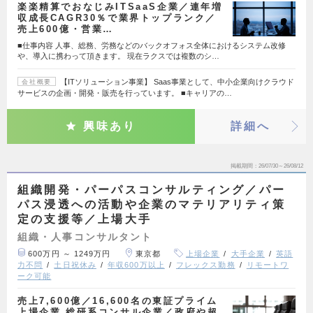
楽楽精算でおなじみITSaaS企業／連年増
収成長CAGR30％で業界トップランク／
売上600億・営業…
■仕事内容 人事、総務、労務などのバックオフォス全体におけるシステム改修
や、導入に携わって頂きます。 現在ラクスでは複数のシ…
【ITソリューション事業】 Saas事業として、中小企業向けクラウド
会社概要
サービスの企画・開発・販売を行っています。 ■キャリアの…
興味あり
詳細へ
掲載期間
26/07/30～26/08/12
組織開発・パーパスコンサルティング／パー
パス浸透への活動や企業のマテリアリティ策
定の支援等／上場大手
組織・人事コンサルタント
600万円 ～ 1249万円
東京都
上場企業
大手企業
英語
力不問
土日祝休み
年収600万以上
フレックス勤務
リモートワ
ーク可能
売上7,600億／16,600名の東証プライム
上場企業 総研系コンサル企業／政府や超