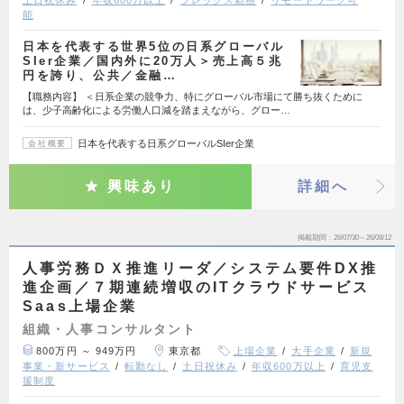
土日祝休み
年収600万以上
フレックス勤務
リモートワーク可
能
日本を代表する世界5位の日系グローバル
SIer企業／国内外に20万人＞売上高５兆
円を誇り、公共／金融…
【職務内容】 ＜日系企業の競争力、特にグローバル市場にて勝ち抜くために
は、少子高齢化による労働人口減を踏まえながら、グロー…
日本を代表する日系グローバルSIer企業
会社概要
興味あり
詳細へ
掲載期間
26/07/30～26/08/12
人事労務ＤＸ推進リーダ／システム要件DX推
進企画／７期連続増収のITクラウドサービス
Saas上場企業
組織・人事コンサルタント
800万円 ～ 949万円
東京都
上場企業
大手企業
新規
事業・新サービス
転勤なし
土日祝休み
年収600万以上
育児支
援制度