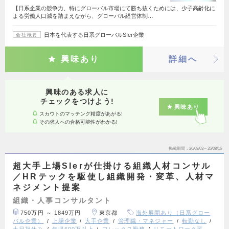
【日系企業の競争力、特にグローバル市場にて勝ち抜くためには、少子高齢化に
よる労働人口減を踏まえながら、グローバル経営体制…
日本を代表する日系グローバルSIer企業
会社概要
興味あり
詳細へ
興味のある求人に
チェックをつけよう!
興味あり
スカウトのマッチング精度があがる!
その求人への合格可能性がわかる!
掲載期間
26/08/03～26/08/16
超大手上場SIerが仕掛ける組織人材コンサル
／HRテックを駆使し組織開発・変革、人材マ
ネジメント提案
組織・人事コンサルタント
750万円 ～ 1849万円
東京都
海外展開あり（日系グロー
バル企業）
上場企業
大手企業
管理職・マネジャー
転勤なし