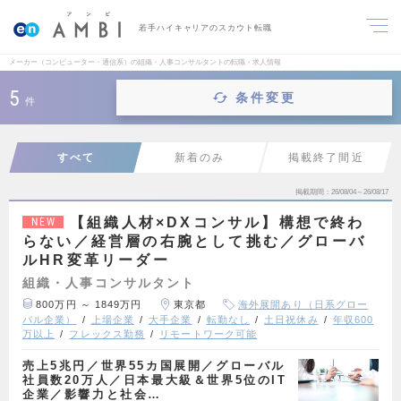
若手ハイキャリアのスカウト転職
メーカー（コンピューター・通信系）の組織・人事コンサルタントの転職・求人情報
5
条件変更
件
すべて
新着のみ
掲載終了間近
掲載期間
26/08/04～26/08/17
【組織人材×DXコンサル】構想で終わ
NEW
らない／経営層の右腕として挑む／グローバ
ルHR変革リーダー
組織・人事コンサルタント
800万円 ～ 1849万円
東京都
海外展開あり（日系グロー
バル企業）
上場企業
大手企業
転勤なし
土日祝休み
年収600
万以上
フレックス勤務
リモートワーク可能
売上5兆円／世界55カ国展開／グローバル
社員数20万人／日本最大級＆世界5位のIT
企業／影響力と社会…