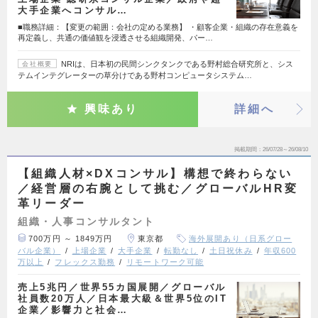
大手企業へコンサル…
■職務詳細：【変更の範囲：会社の定める業務】 ・顧客企業・組織の存在意義を
再定義し、共通の価値観を浸透させる組織開発、パー…
NRIは、日本初の民間シンクタンクである野村総合研究所と、シス
会社概要
テムインテグレーターの草分けである野村コンピュータシステム…
興味あり
詳細へ
掲載期間
26/07/28～26/08/10
【組織人材×DXコンサル】構想で終わらない
／経営層の右腕として挑む／グローバルHR変
革リーダー
組織・人事コンサルタント
700万円 ～ 1849万円
東京都
海外展開あり（日系グロー
バル企業）
上場企業
大手企業
転勤なし
土日祝休み
年収600
万以上
フレックス勤務
リモートワーク可能
売上5兆円／世界55カ国展開／グローバル
社員数20万人／日本最大級＆世界5位のIT
企業／影響力と社会…