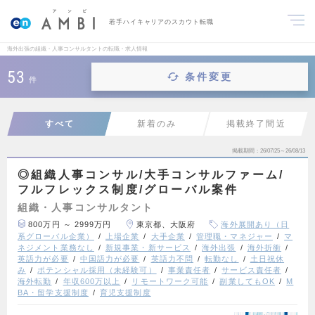
若手ハイキャリアのスカウト転職
海外出張の組織・人事コンサルタントの転職・求人情報
53
条件変更
件
すべて
新着のみ
掲載終了間近
掲載期間
26/07/25～26/08/13
◎組織人事コンサル/大手コンサルファーム/
フルフレックス制度/グローバル案件
組織・人事コンサルタント
800万円 ～ 2999万円
東京都、大阪府
海外展開あり（日
系グローバル企業）
上場企業
大手企業
管理職・マネジャー
マ
ネジメント業務なし
新規事業・新サービス
海外出張
海外折衝
英語力が必要
中国語力が必要
英語力不問
転勤なし
土日祝休
み
ポテンシャル採用（未経験可）
事業責任者
サービス責任者
海外転勤
年収600万以上
リモートワーク可能
副業してもOK
M
BA・留学支援制度
育児支援制度