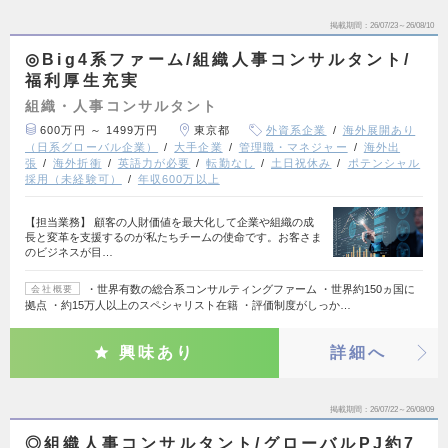
掲載期間
26/07/23～26/08/10
◎Big4系ファーム/組織人事コンサルタント/
福利厚生充実
組織・人事コンサルタント
600万円 ～ 1499万円
東京都
外資系企業
海外展開あり
（日系グローバル企業）
大手企業
管理職・マネジャー
海外出
張
海外折衝
英語力が必要
転勤なし
土日祝休み
ポテンシャル
採用（未経験可）
年収600万以上
【担当業務】 顧客の人財価値を最大化して企業や組織の成
長と変革を支援するのが私たちチームの使命です。お客さま
のビジネスが目…
・世界有数の総合系コンサルティングファーム ・世界約150ヵ国に
会社概要
拠点 ・約15万人以上のスペシャリスト在籍 ・評価制度がしっか…
興味あり
詳細へ
掲載期間
26/07/22～26/08/09
◎組織人事コンサルタント/グローバルPJ約7