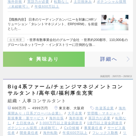
海外折衝
英語力が必要
転勤なし
土日祝休み
ポテンシャル採用
（未経験可）
年収600万以上
【職務内容】 日本のリーディングカンパニーを対象にHRソ
リューション「タレントマネジメント、ERP(HRM)」を前提
とした…
・世界有数事業会社のグループ会社 ・世界約200都市、110,000名の
会社概要
グローバルネットワーク ・インダストリーに圧倒的な強…
興味あり
詳細へ
掲載期間
26/07/25～26/08/13
Big4系ファーム/チェンジマネジメントコン
サルタント/高年収/福利厚生充実
組織・人事コンサルタント
600万円 ～ 4999万円
東京都、大阪府
外資系企業
海外
展開あり（日系グローバル企業）
大手企業
管理職・マネジャー
新規事業・新サービス
海外出張
海外折衝
英語力が必要
転勤な
し
土日祝休み
3,000万円以上資金調達済
1億円以上資金調達済
ポテンシャル採用（未経験可）
CxO候補
事業責任者
サービス責
任者
開発責任者
海外転勤
年収600万以上
フレックス勤務
リ