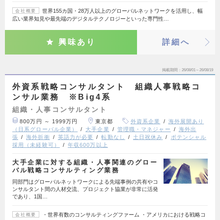
世界155カ国・28万人以上のグローバルネットワークを活用し、幅
会社概要
広い業界知見や最先端のデジタルテクノロジーといった専門性…
興味あり
詳細へ
掲載期間
26/08/01～26/08/19
外資系戦略コンサルタント 組織人事戦略コ
ンサル業務 ※Big4系
組織・人事コンサルタント
800万円 ～ 1999万円
東京都
外資系企業
海外展開あり
（日系グローバル企業）
大手企業
管理職・マネジャー
海外出
張
海外折衝
英語力が必要
転勤なし
土日祝休み
ポテンシャル
採用（未経験可）
年収600万以上
大手企業に対する組織・人事関連のグロー
バル戦略コンサルティング業務
同部門はグローバルネットワークによる先端事例の共有やコ
ンサルタント間の人材交流、プロジェクト協業が非常に活発
であり、1国…
・世界有数のコンサルティングファーム ・アメリカにおける戦略コ
会社概要