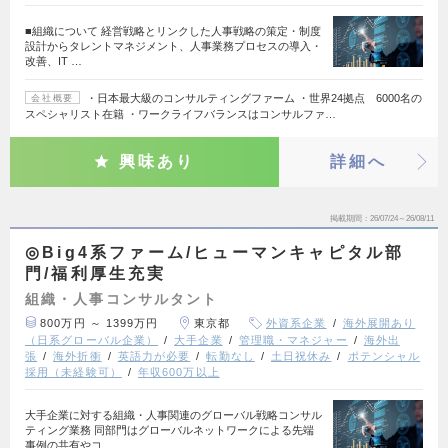
■組織について 経営戦略とリンクした人事戦略の策定・制度
設計からタレントマネジメント、人事業務プロセスの導入・
改善、IT …
・日本最大級のコンサルティングファーム ・世界24拠点 6000名の
会社概要
スペシャリスト在籍 ・ワークライフバランスはコンサルファ…
興味あり
詳細へ
掲載期間
26/07/24～26/08/11
◎Big4系ファーム/ヒューマンキャピタル部
門/福利厚生充実
組織・人事コンサルタント
800万円 ～ 1399万円
東京都
外資系企業
海外展開あり
（日系グローバル企業）
大手企業
管理職・マネジャー
海外出
張
海外折衝
英語力が必要
転勤なし
土日祝休み
ポテンシャル
採用（未経験可）
年収600万以上
大手企業に対する組織・人事関連のグローバル戦略コンサル
ティング業務 同部門はグローバルネットワークによる先端
事例の共有やコ…