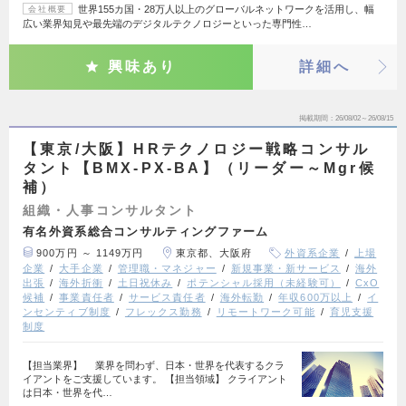
世界155カ国・28万人以上のグローバルネットワークを活用し、幅
会社概要
広い業界知見や最先端のデジタルテクノロジーといった専門性…
興味あり
詳細へ
掲載期間
26/08/02～26/08/15
【東京/大阪】HRテクノロジー戦略コンサル
タント【BMX-PX-BA】（リーダー～Mgr候
補）
組織・人事コンサルタント
有名外資系総合コンサルティングファーム
900万円 ～ 1149万円
東京都、大阪府
外資系企業
上場
企業
大手企業
管理職・マネジャー
新規事業・新サービス
海外
出張
海外折衝
土日祝休み
ポテンシャル採用（未経験可）
CxO
候補
事業責任者
サービス責任者
海外転勤
年収600万以上
イ
ンセンティブ制度
フレックス勤務
リモートワーク可能
育児支援
制度
【担当業界】 業界を問わず、日本・世界を代表するクラ
イアントをご支援しています。 【担当領域】 クライアント
は日本・世界を代…