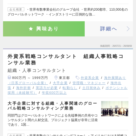
・世界有数事業会社のグループ会社 ・世界約200都市、110,000名の
会社概要
グローバルネットワーク ・インダストリーに圧倒的な強…
興味あり
詳細へ
掲載期間
26/07/21～26/08/08
外資系戦略コンサルタント 組織人事戦略コ
ンサル業務
組織・人事コンサルタント
800万円 ～ 1999万円
東京都
外資系企業
海外展開あり
（日系グローバル企業）
大手企業
管理職・マネジャー
海外出
張
海外折衝
英語力が必要
転勤なし
土日祝休み
ポテンシャル
採用（未経験可）
年収600万以上
大手企業に対する組織・人事関連のグロー
バル戦略コンサルティング業務
同部門はグローバルネットワークによる先端事例の共有やコ
ンサルタント間の人材交流、プロジェクト協業が非常に活発
であり、1国…
・世界有数のコンサルティングファーム ・アメリカにおける戦略コ
会社概要