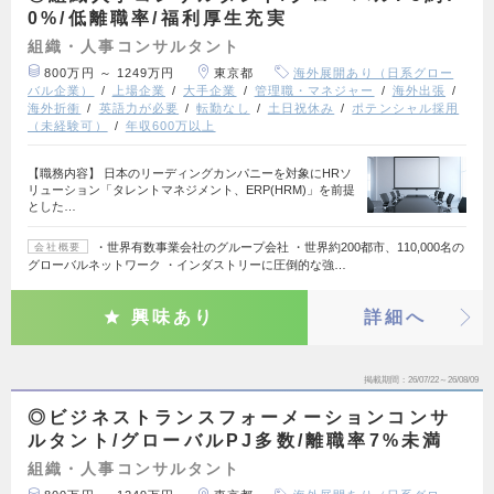
0%/低離職率/福利厚生充実
組織・人事コンサルタント
800万円 ～ 1249万円
東京都
海外展開あり（日系グロー
バル企業）
上場企業
大手企業
管理職・マネジャー
海外出張
海外折衝
英語力が必要
転勤なし
土日祝休み
ポテンシャル採用
（未経験可）
年収600万以上
【職務内容】 日本のリーディングカンパニーを対象にHRソ
リューション「タレントマネジメント、ERP(HRM)」を前提
とした…
・世界有数事業会社のグループ会社 ・世界約200都市、110,000名の
会社概要
グローバルネットワーク ・インダストリーに圧倒的な強…
興味あり
詳細へ
掲載期間
26/07/22～26/08/09
◎ビジネストランスフォーメーションコンサ
ルタント/グローバルPJ多数/離職率7%未満
組織・人事コンサルタント