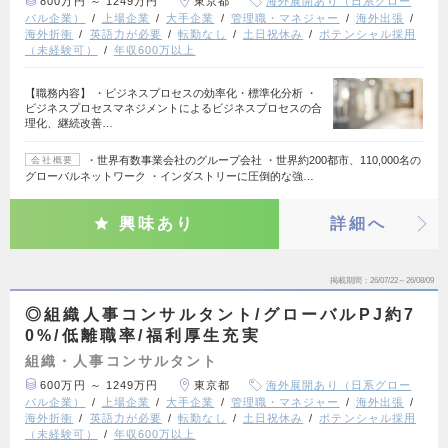
800万円 ～ 1249万円
東京都
海外展開あり（日系グロー
バル企業）
上場企業
大手企業
管理職・マネジャー
海外出張
海外折衝
英語力が必要
転勤なし
土日祝休み
ポテンシャル採用
（未経験可）
年収600万以上
【職務内容】 ・ビジネスプロセスの効率化・標準化分析 ・
ビジネスプロセスマネジメントによるビジネスプロセスの合
理化、継続改善…
・世界有数事業会社のグループ会社 ・世界約200都市、110,000名の
会社概要
グローバルネットワーク ・インダストリーに圧倒的な強…
興味あり
詳細へ
掲載期間
26/07/22～26/08/09
◎組織人事コンサルタント/グローバルPJ約7
0%/低離職率/福利厚生充実
組織・人事コンサルタント
600万円 ～ 1249万円
東京都
海外展開あり（日系グロー
バル企業）
上場企業
大手企業
管理職・マネジャー
海外出張
海外折衝
英語力が必要
転勤なし
土日祝休み
ポテンシャル採用
（未経験可）
年収600万以上