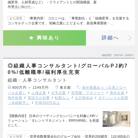
織変革、人材育成など） ・クライアントとの関係構築、案
件受注に向けた…
〈事業内容〉 コロニーは、「事業創出」と「組織変革」を支援する
会社概要
コンサルテック企業です。 戦略立案にとどまらず、新規事業開発・…
興味あり
詳細へ
掲載期間
26/07/30～26/08/17
◎組織人事コンサルタント/グローバルPJ約7
0%/低離職率/福利厚生充実
組織・人事コンサルタント
800万円 ～ 1249万円
東京都
海外展開あり（日系グロー
バル企業）
上場企業
大手企業
管理職・マネジャー
海外出張
海外折衝
英語力が必要
転勤なし
土日祝休み
ポテンシャル採用
（未経験可）
年収600万以上
【職務内容】 日本のリーディングカンパニーを対象にHRソ
リューション「タレントマネジメント、ERP(HRM)」を前提
とした…
・世界有数事業会社のグループ会社 ・世界約200都市、110,000名の
会社概要