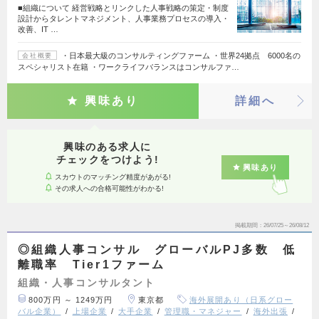
■組織について 経営戦略とリンクした人事戦略の策定・制度
設計からタレントマネジメント、人事業務プロセスの導入・
改善、IT …
・日本最大級のコンサルティングファーム ・世界24拠点 6000名の
会社概要
スペシャリスト在籍 ・ワークライフバランスはコンサルファ…
興味あり
詳細へ
興味のある求人に
チェックをつけよう!
興味あり
スカウトのマッチング精度があがる!
その求人への合格可能性がわかる!
掲載期間
26/07/25～26/08/12
◎組織人事コンサル グローバルPJ多数 低
離職率 Tier1ファーム
組織・人事コンサルタント
800万円 ～ 1249万円
東京都
海外展開あり（日系グロー
バル企業）
上場企業
大手企業
管理職・マネジャー
海外出張