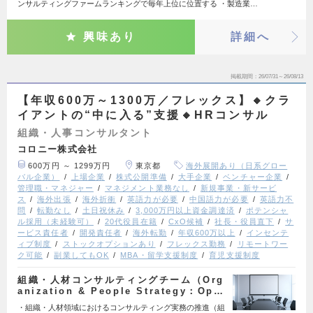
ンサルティングファームランキングで毎年上位に位置する ・製造業…
興味あり
詳細へ
掲載期間
26/07/31～26/08/13
【年収600万～1300万／フレックス】🔸クラ
イアントの“中に入る”支援🔸HRコンサル
組織・人事コンサルタント
コロニー株式会社
600万円 ～ 1299万円
東京都
海外展開あり（日系グロー
バル企業）
上場企業
株式公開準備
大手企業
ベンチャー企業
管理職・マネジャー
マネジメント業務なし
新規事業・新サービ
ス
海外出張
海外折衝
英語力が必要
中国語力が必要
英語力不
問
転勤なし
土日祝休み
3,000万円以上資金調達済
ポテンシャ
ル採用（未経験可）
20代役員在籍
CxO候補
社長・役員直下
サ
ービス責任者
開発責任者
海外転勤
年収600万以上
インセンテ
ィブ制度
ストックオプションあり
フレックス勤務
リモートワー
ク可能
副業してもOK
MBA・留学支援制度
育児支援制度
組織・人材コンサルティングチーム（Org
anization & People Strategy：Op…
・組織・人材領域におけるコンサルティング実務の推進（組