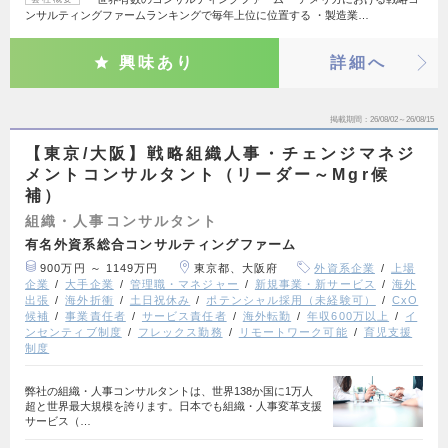
ンサルティングファームランキングで毎年上位に位置する ・製造業…
興味あり
詳細へ
掲載期間
26/08/02～26/08/15
【東京/大阪】戦略組織人事・チェンジマネジ
メントコンサルタント（リーダー～Mgr候
補）
組織・人事コンサルタント
有名外資系総合コンサルティングファーム
900万円 ～ 1149万円
東京都、大阪府
外資系企業
上場
企業
大手企業
管理職・マネジャー
新規事業・新サービス
海外
出張
海外折衝
土日祝休み
ポテンシャル採用（未経験可）
CxO
候補
事業責任者
サービス責任者
海外転勤
年収600万以上
イ
ンセンティブ制度
フレックス勤務
リモートワーク可能
育児支援
制度
弊社の組織・人事コンサルタントは、世界138か国に1万人
超と世界最大規模を誇ります。日本でも組織・人事変革支援
サービス（…