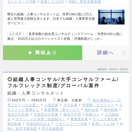
モートワーク可能
副業してもOK
MBA・留学支援制度
弊社の組織・人事コンサルタントは、世界138か国に1万人
超と世界最大規模を誇ります。日本でも組織・人事変革支援
サービス（…
・世界有数の総合系コンサルティングファーム ・世界約150ヵ国に
会社概要
拠点 ・約15万人以上のスペシャリスト在籍 ・評価制度がしっか…
興味あり
詳細へ
掲載期間
26/07/25～26/08/13
◎組織人事コンサル/大手コンサルファーム/
フルフレックス制度/グローバル案件
組織・人事コンサルタント
600万円 ～ 2999万円
東京都、大阪府
海外展開あり（日
系グローバル企業）
上場企業
大手企業
管理職・マネジャー
マ
ネジメント業務なし
新規事業・新サービス
海外出張
海外折衝
英語力が必要
中国語力が必要
英語力不問
転勤なし
土日祝休
み
ポテンシャル採用（未経験可）
事業責任者
サービス責任者
海外転勤
年収600万以上
リモートワーク可能
副業してもOK
M
BA・留学支援制度
育児支援制度