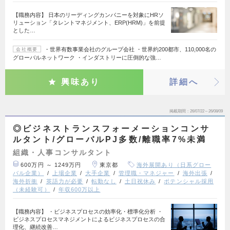
【職務内容】 日本のリーディングカンパニーを対象にHRソ
リューション「タレントマネジメント、ERP(HRM)」を前提
とした…
・世界有数事業会社のグループ会社 ・世界約200都市、110,000名の
会社概要
グローバルネットワーク ・インダストリーに圧倒的な強…
興味あり
詳細へ
掲載期間
26/07/22～26/08/09
◎ビジネストランスフォーメーションコンサ
ルタント/グローバルPJ多数/離職率7%未満
組織・人事コンサルタント
600万円 ～ 1249万円
東京都
海外展開あり（日系グロー
バル企業）
上場企業
大手企業
管理職・マネジャー
海外出張
海外折衝
英語力が必要
転勤なし
土日祝休み
ポテンシャル採用
（未経験可）
年収600万以上
【職務内容】 ・ビジネスプロセスの効率化・標準化分析 ・
ビジネスプロセスマネジメントによるビジネスプロセスの合
理化、継続改善…