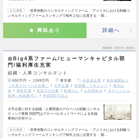
・世界有数のコンサルティングファーム ・アメリカにおける戦略コ
会社概要
ンサルティングファームランキングで毎年上位に位置する ・製…
興味あり
詳細へ
掲載期間
26/07/24～26/08/11
◎Big4系ファーム/ヒューマンキャピタル部
門/福利厚生充実
組織・人事コンサルタント
600万円 ～ 1399万円
東京都
外資系企業
海外展開あり
（日系グローバル企業）
大手企業
管理職・マネジャー
海外出
張
海外折衝
英語力が必要
転勤なし
土日祝休み
ポテンシャル
採用（未経験可）
年収600万以上
大手企業に対する組織・人事関連のグローバル戦略コンサル
ティング業務 同部門はグローバルネットワークによる先端
事例の共有やコ…
・世界有数のコンサルティングファーム ・アメリカにおける戦略コ
会社概要
ンサルティングファームランキングで毎年上位に位置する ・製…