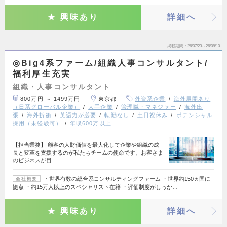
興味あり
詳細へ
掲載期間
26/07/23～26/08/10
◎Big4系ファーム/組織人事コンサルタント/
福利厚生充実
組織・人事コンサルタント
800万円 ～ 1499万円
東京都
外資系企業
海外展開あり
（日系グローバル企業）
大手企業
管理職・マネジャー
海外出
張
海外折衝
英語力が必要
転勤なし
土日祝休み
ポテンシャル
採用（未経験可）
年収600万以上
【担当業務】 顧客の人財価値を最大化して企業や組織の成
長と変革を支援するのが私たちチームの使命です。お客さま
のビジネスが目…
・世界有数の総合系コンサルティングファーム ・世界約150ヵ国に
会社概要
拠点 ・約15万人以上のスペシャリスト在籍 ・評価制度がしっか…
興味あり
詳細へ