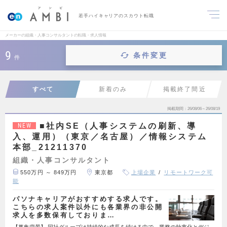
若手ハイキャリアのスカウト転職
メーカーの組織・人事コンサルタントの転職・求人情報
9
条件変更
件
すべて
新着のみ
掲載終了間近
掲載期間
26/08/06～26/08/19
■社内SE（人事システムの刷新、導
NEW
入、運用）（東京／名古屋）／情報システム
本部_21211370
組織・人事コンサルタント
550万円 ～ 849万円
東京都
上場企業
リモートワーク可
能
パソナキャリアがおすすめする求人です。
こちらの求人案件以外にも各業界の非公開
求人を多数保有しておりま…
【募集背景】 同社グループは持続的な成長を続ける中で、業務の効率化とデジ