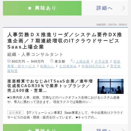
興味あり
詳細へ
掲載期間
26/07/30～26/08/12
人事労務ＤＸ推進リーダ／システム要件DX推
進企画／７期連続増収のITクラウドサービス
Saas上場企業
組織・人事コンサルタント
800万円 ～ 949万円
東京都
上場企業
大手企業
新規
事業・新サービス
転勤なし
土日祝休み
年収600万以上
育児支
援制度
楽楽精算でおなじみITSaaS企業／連年増
収成長CAGR30％で業界トップランク／
売上600億・営業…
■仕事内容 人事、総務、労務などのバックオフォス全体におけるシステム改修
や、導入に携わって頂きます。 現在ラクスでは複数のシ…
【ITソリューション事業】 Saas事業として、中小企業向けクラウド
会社概要
サービスの企画・開発・販売を行っています。 ■キャリアの…