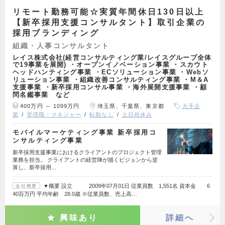
リモート勤務可能☆実質年間休日130日以上
【新卒採用支援コンサルタント】取引企業の
採用ブランディング
組織・人事コンサルタント
レイス株式会社(経営コンサルティング業/レイスグループ全体
で19事業を展開) ・オープンイノベーション事業 ・スカウト
ヘッドハンティング事業 ・ECソリューション事業 ・Webソ
リューション事業 ・組織改善コンサルティング事業 ・M＆A
支援事業 ・新卒採用コンサル事業 ・海外展開支援事業 ・顧
問名鑑事業 など
400万円 ～ 1099万円
埼玉県、千葉県、東京都
大手企
業
管理職・マネジャー
転勤なし
土日祝休み
モバイルマーケティング事業 新卒採用コ
ンサルティング事業
新卒採用支援事業におけるクライアントのプロジェクト管理
業務を担当。 クライアントの経営陣が描くビジョンから逆
算し、新卒採用…
▼概要 設立 2009年07月01日 従業員数 1,551名 資本金 6
会社概要
40百万円 平均年齢 28.0歳 ※従業員数、売上高…
興味あり
詳細へ