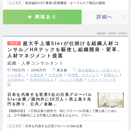
美容歯科のFC事業×医療機器・オーラルケア製品の開発
会社概要
興味あり
詳細へ
掲載期間
26/08/03～26/08/16
超大手上場SIerが仕掛ける組織人材コ
NEW
ンサル／HRテックを駆使し組織開発・変革、
人材マネジメント提案
組織・人事コンサルタント
750万円 ～ 1849万円
東京都
海外展開あり（日系グロー
バル企業）
上場企業
大手企業
管理職・マネジャー
転勤なし
土日祝休み
年収600万以上
フレックス勤務
リモートワーク可
能
日本を代表する世界5位の日系グローバル
SIer企業／国内外に20万人＞売上高５兆
円を誇り、公共／金融…
【職務内容】 ＜日系企業の競争力、特にグローバル市場にて勝ち抜くために
は、少子高齢化による労働人口減を踏まえながら、グロー…
日本を代表する日系グローバルSIer企業
会社概要