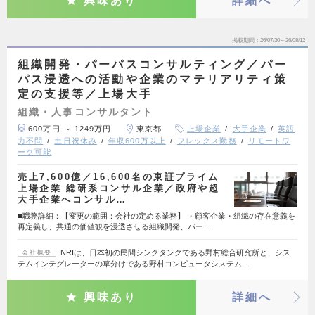
興味あり
詳細へ
掲載期間
26/07/30～26/08/12
組織開発・パーパスコンサルティング／パー
パス浸透への活動や企業のマテリアリティ策
定の支援等／上場大手
組織・人事コンサルタント
600万円 ～ 1249万円
東京都
上場企業
大手企業
英語
力不問
土日祝休み
年収600万以上
フレックス勤務
リモートワ
ーク可能
売上7,600億／16,600名の東証プライム
上場企業 総研系コンサル企業／政府や超
大手企業へコンサル…
■職務詳細：【変更の範囲：会社の定める業務】 ・顧客企業・組織の存在意義を
再定義し、共通の価値観を浸透させる組織開発、パー…
NRIは、日本初の民間シンクタンクである野村総合研究所と、シス
会社概要
テムインテグレーターの草分けである野村コンピュータシステム…
興味あり
詳細へ