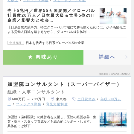
万以上
フレックス勤務
リモートワーク可能
売上5兆円／世界55カ国展開／グローバル
社員数20万人／日本最大級＆世界5位のIT
企業／影響力と社会…
【日系企業の競争力、特にグローバル市場にて勝ち抜くためには、少子高齢化に
よる労働人口減を踏まえながら、グローバル経営体制…
日本を代表する日系グローバルSIer企業
会社概要
興味あり
詳細へ
掲載期間
26/08/04～26/08/17
加盟院コンサルタント（スーパーバイザー）
組織・人事コンサルタント
600万円 ～ 799万円
東京都
土日祝休み
年収600万以
上
フレックス勤務
育児支援制度
加盟院（歯科医院）の経営者を支援し、医院の経営改善・集
客・採用・スタッフ育成などを総合的にサポートします。
具体的には以下…