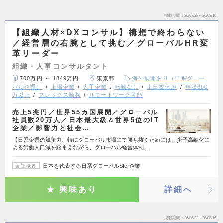
掲載期間
26/07/28～26/08/10
【組織人材×DXコンサル】構想で終わらない
／経営層の右腕として挑む／グローバルHR変
革リーダー
組織・人事コンサルタント
700万円 ～ 1849万円
東京都
海外展開あり（日系グロー
バル企業）
上場企業
大手企業
転勤なし
土日祝休み
年収600
万以上
フレックス勤務
リモートワーク可能
売上5兆円／世界55カ国展開／グローバル
社員数20万人／日本最大級＆世界5位のIT
企業／影響力と社会…
【日系企業の競争力、特にグローバル市場にて勝ち抜くためには、少子高齢化に
よる労働人口減を踏まえながら、グローバル経営体制…
日本を代表する日系グローバルSIer企業
会社概要
興味あり
詳細へ
掲載期間
26/06/22～26/08/16