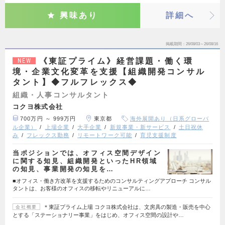
興味あり
詳細へ
掲載期間
26/08/03～26/08/16
《東証プライム》経営課題・働く環
NEW
境・企業文化変革を支援【組織開発コンサル
タント】◆フルフレックス◆
組織・人事コンサルタント
コクヨ株式会社
700万円 ～ 999万円
東京都
海外展開あり（日系グローバ
ル企業）
上場企業
大手企業
新規事業・新サービス
土日祝休
み
フレックス勤務
リモートワーク可能
育児支援制度
当ポジションでは、オフィス空間デザイン
に関する知見、組織開発といったHR領域
の知見、事業開発の知見を…
■オフィス・働き方改革を支援するためのコンサルティングアプローチ コンサル
タントは、お客様のオフィスの移転やリニューアルに…
＊東証プライム上場 コクヨ株式会社は、文房具の製造・販売を中心
会社概要
とする「ステーショナリー事業」をはじめ、オフィス空間の設計や…