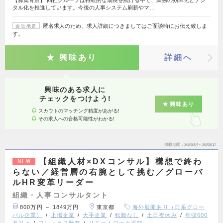
タル化を推進しています。今後の人事システム刷新やマ…
匿名求人のため、求人詳細につきましてはご面談時にお伝え致しま
会社概要
す。
興味あり
詳細へ
興味のある求人に
チェックをつけよう!
興味あり
スカウトのマッチング精度があがる!
その求人への合格可能性がわかる!
掲載期間
26/08/04～26/08/17
【組織人材×DXコンサル】構想で終わ
NEW
らない／経営層の右腕として挑む／グローバ
ルHR変革リーダー
組織・人事コンサルタント
800万円 ～ 1849万円
東京都
海外展開あり（日系グロー
バル企業）
上場企業
大手企業
転勤なし
土日祝休み
年収600