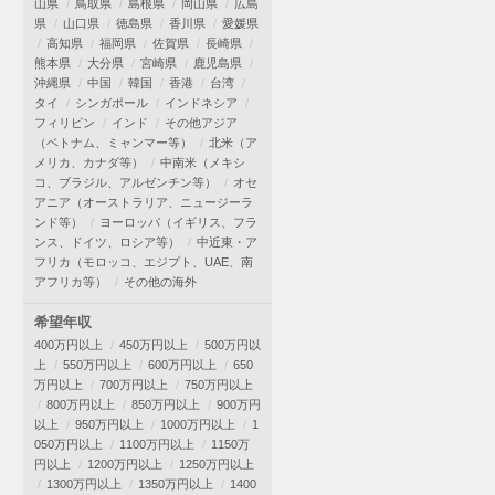
山県
鳥取県
島根県
岡山県
広島
県
山口県
徳島県
香川県
愛媛県
高知県
福岡県
佐賀県
長崎県
熊本県
大分県
宮崎県
鹿児島県
沖縄県
中国
韓国
香港
台湾
タイ
シンガポール
インドネシア
フィリピン
インド
その他アジア
（ベトナム、ミャンマー等）
北米（ア
メリカ、カナダ等）
中南米（メキシ
コ、ブラジル、アルゼンチン等）
オセ
アニア（オーストラリア、ニュージーラ
ンド等）
ヨーロッパ（イギリス、フラ
ンス、ドイツ、ロシア等）
中近東・ア
フリカ（モロッコ、エジプト、UAE、南
アフリカ等）
その他の海外
希望年収
400万円以上
450万円以上
500万円以
上
550万円以上
600万円以上
650
万円以上
700万円以上
750万円以上
800万円以上
850万円以上
900万円
以上
950万円以上
1000万円以上
1
050万円以上
1100万円以上
1150万
円以上
1200万円以上
1250万円以上
1300万円以上
1350万円以上
1400