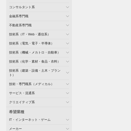
コンサルタント系
金融系専門職
不動産系専門職
技術系（IT・Web・通信系）
技術系（電気・電子・半導体）
技術系（機械・メカトロ・自動車）
技術系（化学・素材・食品・衣料）
技術系（建築・設備・土木・プラン
ト）
技術・専門職系（メディカル）
サービス・流通系
クリエイティブ系
希望業種
IT・インターネット・ゲーム
メーカー