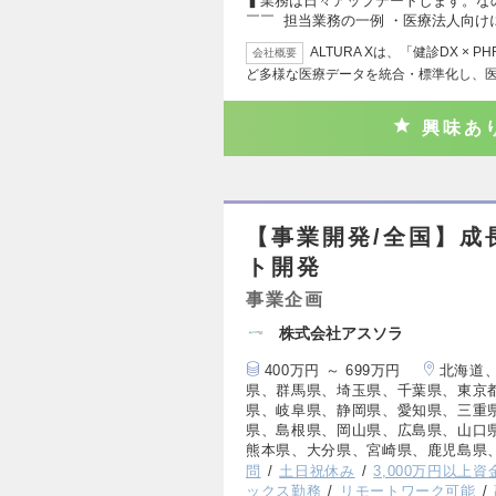
▍業務は日々アップデートします。な
￣￣ 担当業務の一例 ・医療法人向け
ALTURA Xは、「健診DX 
会社概要
ど多様な医療データを統合・標準化し、
興味あ
【事業開発/全国】成
ト開発
事業企画
株式会社アスソラ
400万円 ～ 699万円
北海道
県、群馬県、埼玉県、千葉県、東京
県、岐阜県、静岡県、愛知県、三重
県、島根県、岡山県、広島県、山口
熊本県、大分県、宮崎県、鹿児島県
問
土日祝休み
3,000万円以上
ックス勤務
リモートワーク可能