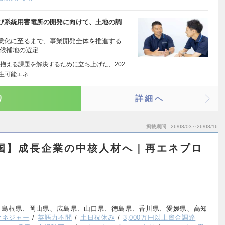
び系統用蓄電所の開発に向けて、土地の調
業化に至るまで、事業開発全体を推進する
発候補地の選定…
抱える課題を解決するために立ち上げた、202
生可能エネ…
り
詳細へ
掲載期間
26/08/03～26/08/16
国】成長企業の中核人材へ｜再エネプロ
、島根県、岡山県、広島県、山口県、徳島県、香川県、愛媛県、高知
マネジャー
英語力不問
土日祝休み
3,000万円以上資金調達