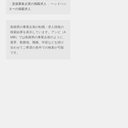
直接募集企業の掲載求人
ヘッドハン
ターの掲載求人
島根県の事業企画の転職・求人情報の
検索結果を表示しています。アンビ（A
MBI）では島根県の事業企画のように、
業界、勤務地、職種、年収などを掛け
合わせてご希望の条件での検索が可能
です。