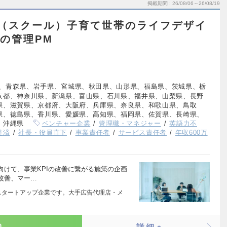
掲載期間
26/08/06～26/08/19
M（スクール）子育て世帯のライフデザイ
業の管理PM
、青森県、岩手県、宮城県、秋田県、山形県、福島県、茨城県、栃
京都、神奈川県、新潟県、富山県、石川県、福井県、山梨県、長野
県、滋賀県、京都府、大阪府、兵庫県、奈良県、和歌山県、鳥取
県、徳島県、香川県、愛媛県、高知県、福岡県、佐賀県、長崎県、
、沖縄県
ベンチャー企業
管理職・マネジャー
英語力不
達済
社長・役員直下
事業責任者
サービス責任者
年収600万
けて、事業KPIの改善に繋がる施策の企画
改善、マー…
 月創業のスタートアップ企業です。大手広告代理店・メ