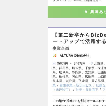
ッジベース「Cosense」の開発運用…
興味あ
【第二新卒からBiz
ートアップで活躍す
事業企画
ALTURA X株式会社
450万円 ～ 849万円
北海道
県、群馬県、埼玉県、千葉県、東京
県、岐阜県、静岡県、愛知県、三重
県、島根県、岡山県、広島県、山口
熊本県、大分県、宮崎県、鹿児島県
業
新規事業・新サービス
転勤な
（未経験可）
社長・役員直下
フ
この船の“推進力”を創るセールスにチ