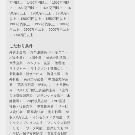
万円以上
1450万円以上
1500万円以
上
1550万円以上
1600万円以上
16
50万円以上
1700万円以上
1750万円
以上
1800万円以上
1850万円以上
1900万円以上
1950万円以上
2000万
円以上
2500万円以上
3000万円以上
5000万円以上
こだわり条件
外資系企業
海外展開あり(日系グロー
バル企業)
上場企業
株式公開準備
大手企業
ベンチャー企業
管理職・
マネジャー
マネジメント業務なし
新規事業・新サービス
海外出張
海
外折衝
英語力が必要
中国語力が必
要
英語力不問
転勤なし
土日祝休
み
3,000万円以上資金調達済
1億円
以上資金調達済
ポテンシャル採用（未
経験可）
20代役員在籍
CxO候補
社長・役員直下
事業責任者
サービ
ス責任者
開発責任者
海外転勤
年
収600万以上
インセンティブ制度
ス
トックオプションあり
フレックス勤務
リモートワーク可能
副業してもOK
MBA・留学支援制度
育児支援制度