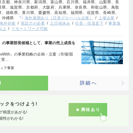
東京都、神奈川県、新潟県、富山県、石川県、福井県、山梨県、長
重県、滋賀県、京都府、大阪府、兵庫県、奈良県、和歌山県、鳥取
県、徳島県、香川県、愛媛県、高知県、福岡県、佐賀県、長崎県、
、沖縄県
海外展開あり（日系グローバル企業）
上場企業
海外折衝
英語力が必要
土日祝休み
社長・役員直下
事業責
以上
リモートワーク可能
th」の事業部長候補として、事業の売上成長を
eWith」の事業戦略の企画・立案（市場/競
と実…
ィア事業
り
詳細へ
ックをつけよう!
興味あり
グ精度があがる!
能性がわかる!