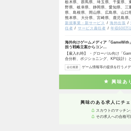
栃木県、群馬県、埼玉県、千葉県、
野県、岐阜県、静岡県、愛知県、三
県、島根県、岡山県、広島県、山口
熊本県、大分県、宮崎県、鹿児島県
新規事業・新サービス
海外出張
任者
サービス責任者
年収600万
海外向けゲームメディア「GameWi
担う戦略立案からコン…
【雇入れ時】 ・グローバル向け「Gam
合分析、ポジショニング、KPI設計）
ゲーム情報等の提供を行うメデ
会社概要
興味あ
興味のある求人にチェ
スカウトのマッチン
その求人への合格可