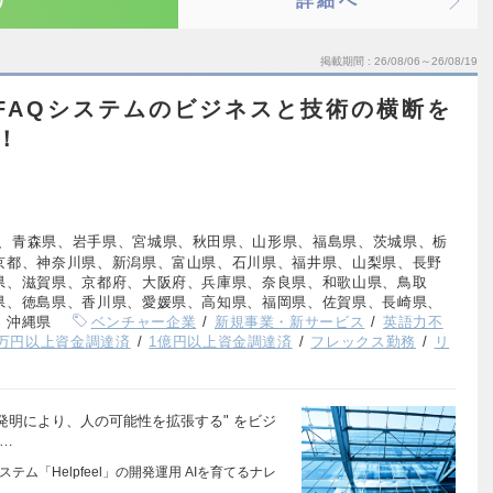
り
詳細へ
掲載期間
26/08/06～26/08/19
のFAQシステムのビジネスと技術の横断を
集！
、青森県、岩手県、宮城県、秋田県、山形県、福島県、茨城県、栃
京都、神奈川県、新潟県、富山県、石川県、福井県、山梨県、長野
県、滋賀県、京都府、大阪府、兵庫県、奈良県、和歌山県、鳥取
県、徳島県、香川県、愛媛県、高知県、福岡県、佐賀県、長崎県、
、沖縄県
ベンチャー企業
新規事業・新サービス
英語力不
00万円以上資金調達済
1億円以上資金調達済
フレックス勤務
リ
ーの発明により、人の可能性を拡張する" をビジ
…
テム「Helpfeel」の開発運用 AIを育てるナレ