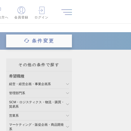
の方へ
会員登録
ログイン
条件変更
その他の条件で探す
希望職種
経営・経営企画・事業企画系
管理部門系
SCM・ロジスティクス・物流・購買・
貿易系
営業系
マーケティング・販促企画・商品開発
系