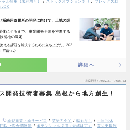
シャル採用（未経験可）
ストックオプションあり
フレックス勤
もOK
び系統用蓄電所の開発に向けて、土地の調
業化に至るまで、事業開発全体を推進する
発候補地の選定…
抱える課題を解決するために立ち上げた、202
生可能エネ…
り
詳細へ
掲載期間
26/07/31～26/08/13
ビス開発技術者募集 島根から地方創生！
新規事業・新サービス
英語力不問
転勤なし
土日祝休
億円以上資金調達済
ポテンシャル採用（未経験可）
育児支援制