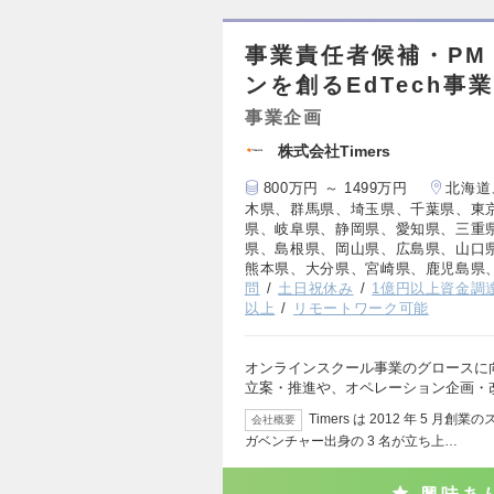
事業責任者候補・P
ンを創るEdTech事
事業企画
株式会社Timers
800万円 ～ 1499万円
北海道
木県、群馬県、埼玉県、千葉県、東
県、岐阜県、静岡県、愛知県、三重
県、島根県、岡山県、広島県、山口
熊本県、大分県、宮崎県、鹿児島県
問
土日祝休み
1億円以上資金調
以上
リモートワーク可能
オンラインスクール事業のグロースに向
立案・推進や、オペレーション企画・
Timers は 2012 年 5
会社概要
ガベンチャー出身の 3 名が立ち上…