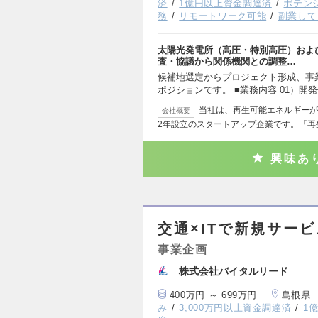
済
1億円以上資金調達済
ポテン
務
リモートワーク可能
副業して
太陽光発電所（高圧・特別高圧）およ
査・協議から関係機関との調整…
候補地選定からプロジェクト形成、事
ポジションです。 ■業務内容 01）開
当社は、再生可能エネルギーが
会社概要
2年設立のスタートアップ企業です。「再
興味あ
交通×ITで新規サー
事業企画
株式会社バイタルリード
400万円 ～ 699万円
島根県
み
3,000万円以上資金調達済
1