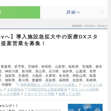
り
詳細へ
掲載期間
26/08/04～26/08/17
Devへ】導入施設急拡大中の医療DXスタ
る提案営業を募集！
、青森県、岩手県、宮城県、秋田県、山形県、福島県、茨城県、栃木
都、神奈川県、新潟県、富山県、石川県、福井県、山梨県、長野
県、滋賀県、京都府、大阪府、兵庫県、奈良県、和歌山県、鳥取
県、徳島県、香川県、愛媛県、高知県、福岡県、佐賀県、長崎県、
、沖縄県
海外展開あり（日系グローバル企業）
ベンチャー企
し
土日祝休み
3,000万円以上資金調達済
ポテンシャル採用
レックス勤務
リモートワーク可能
副業してもOK
ャレンジ！！