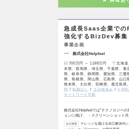
興味あ
急成長Saas企業で
強化するBizDev募
事業企画
株式会社Helpfeel
700万円 ～ 1199万円
北海道
木県、群馬県、埼玉県、千葉県、東
県、岐阜県、静岡県、愛知県、三重
県、島根県、岡山県、広島県、山口
熊本県、大分県、宮崎県、鹿児島県
問
転勤なし
土日祝休み
3,0
モートワーク可能
株式会社Helpfeelでは"テクノロジ
ョンに掲げ、 ・スクリーンショット共
ナレッジを届ける自己解決AIシス
会社概要