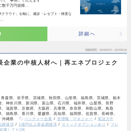
ので「事例」で伝えます ￣￣￣￣￣￣￣￣
に数千万円規模…
× PHRクラウド」を軸に、健診・レセプト・検査な
医…
り
詳細へ
掲載期間
26/08/03～26/08/16
長企業の中核人材へ｜再エネプロジェク
、青森県、岩手県、宮城県、秋田県、山形県、福島県、茨城県、栃木
都、神奈川県、新潟県、富山県、石川県、福井県、山梨県、長野
県、滋賀県、京都府、大阪府、兵庫県、奈良県、和歌山県、鳥取
県、徳島県、香川県、愛媛県、高知県、福岡県、佐賀県、長崎県、
、沖縄県
ベンチャー企業
管理職・マネジャー
英語力不
資金調達済
1億円以上資金調達済
ストックオプションあり
フレ
副業してもOK