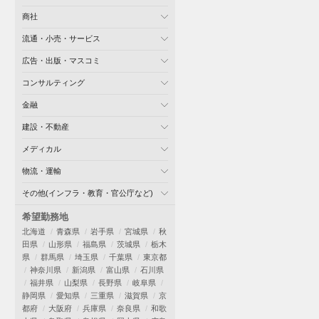
商社
流通・小売・サービス
広告・出版・マスコミ
コンサルティング
金融
建設・不動産
メディカル
物流・運輸
その他(インフラ・教育・官公庁など)
希望勤務地
北海道
青森県
岩手県
宮城県
秋
田県
山形県
福島県
茨城県
栃木
県
群馬県
埼玉県
千葉県
東京都
神奈川県
新潟県
富山県
石川県
福井県
山梨県
長野県
岐阜県
静岡県
愛知県
三重県
滋賀県
京
都府
大阪府
兵庫県
奈良県
和歌