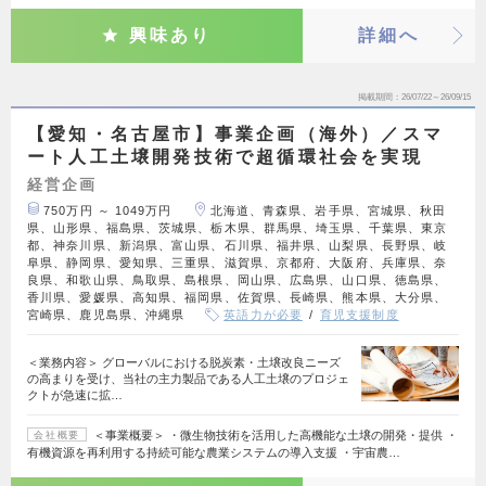
興味あり
詳細へ
掲載期間
26/07/22～26/09/15
【愛知・名古屋市】事業企画（海外）／スマ
ート人工土壌開発技術で超循環社会を実現
経営企画
750万円 ～ 1049万円
北海道、青森県、岩手県、宮城県、秋田
県、山形県、福島県、茨城県、栃木県、群馬県、埼玉県、千葉県、東京
都、神奈川県、新潟県、富山県、石川県、福井県、山梨県、長野県、岐
阜県、静岡県、愛知県、三重県、滋賀県、京都府、大阪府、兵庫県、奈
良県、和歌山県、鳥取県、島根県、岡山県、広島県、山口県、徳島県、
香川県、愛媛県、高知県、福岡県、佐賀県、長崎県、熊本県、大分県、
宮崎県、鹿児島県、沖縄県
英語力が必要
育児支援制度
＜業務内容＞ グローバルにおける脱炭素・土壌改良ニーズ
の高まりを受け、当社の主力製品である人工土壌のプロジェ
クトが急速に拡…
＜事業概要＞ ・微生物技術を活用した高機能な土壌の開発・提供 ・
会社概要
有機資源を再利用する持続可能な農業システムの導入支援 ・宇宙農…