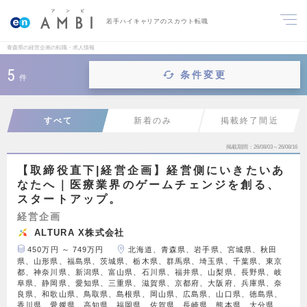
若手ハイキャリアのスカウト転職
青森県の経営企画の転職・求人情報
5
条件変更
件
すべて
新着のみ
掲載終了間近
掲載期間
26/08/03～26/08/16
【取締役直下|経営企画】経営側にいきたいあ
なたへ｜医療業界のゲームチェンジを創る、
スタートアップ。
経営企画
ALTURA X株式会社
450万円 ～ 749万円
北海道、青森県、岩手県、宮城県、秋田
県、山形県、福島県、茨城県、栃木県、群馬県、埼玉県、千葉県、東京
都、神奈川県、新潟県、富山県、石川県、福井県、山梨県、長野県、岐
阜県、静岡県、愛知県、三重県、滋賀県、京都府、大阪府、兵庫県、奈
良県、和歌山県、鳥取県、島根県、岡山県、広島県、山口県、徳島県、
香川県、愛媛県、高知県、福岡県、佐賀県、長崎県、熊本県、大分県、