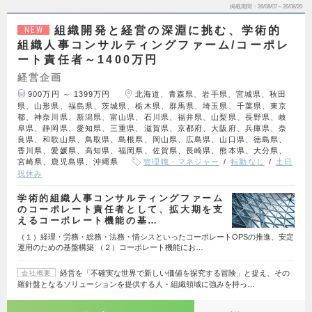
掲載期間
26/08/07～26/08/20
組織開発と経営の深淵に挑む、学術的
NEW
組織人事コンサルティングファーム/コーポレ
ート責任者～1400万円
経営企画
900万円 ～ 1399万円
北海道、青森県、岩手県、宮城県、秋田
県、山形県、福島県、茨城県、栃木県、群馬県、埼玉県、千葉県、東京
都、神奈川県、新潟県、富山県、石川県、福井県、山梨県、長野県、岐
阜県、静岡県、愛知県、三重県、滋賀県、京都府、大阪府、兵庫県、奈
良県、和歌山県、鳥取県、島根県、岡山県、広島県、山口県、徳島県、
香川県、愛媛県、高知県、福岡県、佐賀県、長崎県、熊本県、大分県、
宮崎県、鹿児島県、沖縄県
管理職・マネジャー
転勤なし
土日
祝休み
学術的組織人事コンサルティングファーム
のコーポレート責任者として、拡大期を支
えるコーポレート機能の基…
（１）経理・労務・総務・法務・情シスといったコーポレートOPSの推進、安定
運用のための基盤構築 （２）コーポレート機能にお…
経営を「不確実な世界で新しい価値を探究する冒険」と捉え、その
会社概要
羅針盤となるソリューションを提供する人・組織領域に強みを持っ…