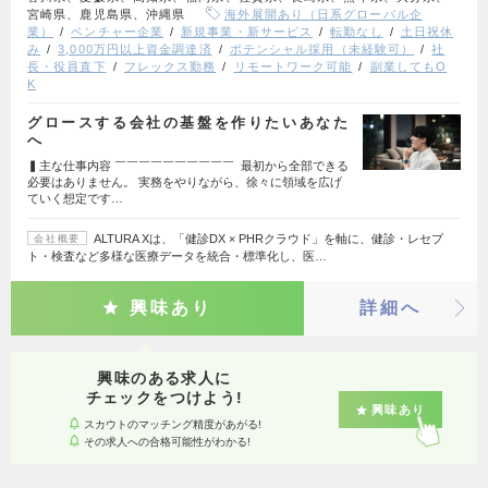
宮崎県、鹿児島県、沖縄県
海外展開あり（日系グローバル企
業）
ベンチャー企業
新規事業・新サービス
転勤なし
土日祝休
み
3,000万円以上資金調達済
ポテンシャル採用（未経験可）
社
長・役員直下
フレックス勤務
リモートワーク可能
副業してもO
K
グロースする会社の基盤を作りたいあなた
へ
▍主な仕事内容 ￣￣￣￣￣￣￣￣￣￣ 最初から全部できる
必要はありません。 実務をやりながら、徐々に領域を広げ
ていく想定です…
ALTURA Xは、「健診DX × PHRクラウド」を軸に、健診・レセプ
会社概要
ト・検査など多様な医療データを統合・標準化し、医…
興味あり
詳細へ
興味のある求人に
チェックをつけよう!
興味あり
スカウトのマッチング精度があがる!
その求人への合格可能性がわかる!