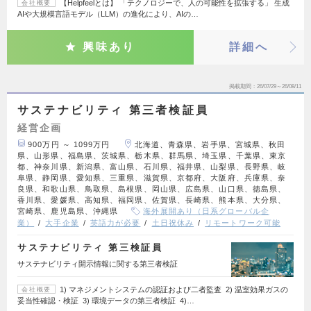
【Helpfeelとは】 「テクノロジーで、人の可能性を拡張する」 生成
会社概要
AIや大規模言語モデル（LLM）の進化により、AIの…
興味あり
詳細へ
掲載期間
26/07/29～26/08/11
サステナビリティ 第三者検証員
経営企画
900万円 ～ 1099万円
北海道、青森県、岩手県、宮城県、秋田
県、山形県、福島県、茨城県、栃木県、群馬県、埼玉県、千葉県、東京
都、神奈川県、新潟県、富山県、石川県、福井県、山梨県、長野県、岐
阜県、静岡県、愛知県、三重県、滋賀県、京都府、大阪府、兵庫県、奈
良県、和歌山県、鳥取県、島根県、岡山県、広島県、山口県、徳島県、
香川県、愛媛県、高知県、福岡県、佐賀県、長崎県、熊本県、大分県、
宮崎県、鹿児島県、沖縄県
海外展開あり（日系グローバル企
業）
大手企業
英語力が必要
土日祝休み
リモートワーク可能
サステナビリティ 第三検証員
サステナビリティ開示情報に関する第三者検証
1) マネジメントシステムの認証および二者監査 2) 温室効果ガスの
会社概要
妥当性確認・検証 3) 環境データの第三者検証 4)…