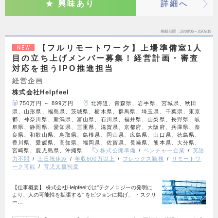
興味あり
詳細へ
掲載期間
26/08/06～26/08/19
【フルリモートワーク】上場準備室1人
NEW
目の立ち上げメンバー募集！経営計画・審査
対応を担うIPO推進担当
経営企画
株式会社Helpfeel
750万円 ～ 899万円
北海道、青森県、岩手県、宮城県、秋田
県、山形県、福島県、茨城県、栃木県、群馬県、埼玉県、千葉県、東京
都、神奈川県、新潟県、富山県、石川県、福井県、山梨県、長野県、岐
阜県、静岡県、愛知県、三重県、滋賀県、京都府、大阪府、兵庫県、奈
良県、和歌山県、鳥取県、島根県、岡山県、広島県、山口県、徳島県、
香川県、愛媛県、高知県、福岡県、佐賀県、長崎県、熊本県、大分県、
宮崎県、鹿児島県、沖縄県
株式公開準備
ベンチャー企業
英語
力不問
土日祝休み
年収600万以上
フレックス勤務
リモートワ
ーク可能
育児支援制度
【仕事概要】 株式会社Helpfeelでは"テクノロジーの発明に
より、人の可能性を拡張する" をビジョンに掲げ、 ・スクリ
ー…