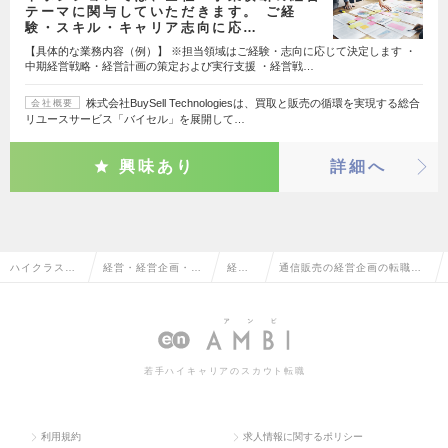
テーマに関与していただきます。 ご経
験・スキル・キャリア志向に応…
【具体的な業務内容（例）】 ※担当領域はご経験・志向に応じて決定します ・
中期経営戦略・経営計画の策定および実行支援 ・経営戦…
株式会社BuySell Technologiesは、買取と販売の循環を実現する総合
会社概要
リユースサービス「バイセル」を展開して…
興味あり
詳細へ
ハイクラス求
経営・経営企画・事
経営
通信販売の経営企画の転職・
人TOP
業企画系
企画
求人情報一覧
若手ハイキャリアのスカウト転職
利用規約
求人情報に関するポリシー