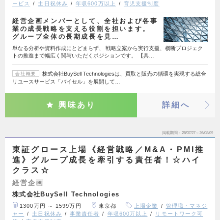
ービス
土日祝休み
年収600万以上
育児支援制度
経営企画メンバーとして、全社および各事
業の成長戦略を支える役割を担います。
グループ全体の長期成長を見…
単なる分析や資料作成にとどまらず、 戦略立案から実行支援、横断プロジェク
トの推進まで幅広く関与いただくポジションです。 【具…
株式会社BuySell Technologiesは、買取と販売の循環を実現する総合
会社概要
リユースサービス「バイセル」を展開して…
興味あり
詳細へ
掲載期間
26/07/27～26/08/09
東証グロース上場《経営戦略／M&A・PMI推
進》グループ成長を牽引する責任者！☆ハイ
クラス☆
経営企画
株式会社BuySell Technologies
1300万円 ～ 1599万円
東京都
上場企業
管理職・マネジ
ャー
土日祝休み
事業責任者
年収600万以上
リモートワーク可