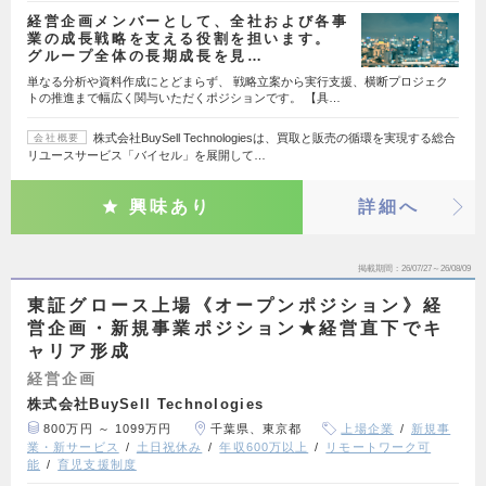
経営企画メンバーとして、全社および各事
業の成長戦略を支える役割を担います。
グループ全体の長期成長を見…
単なる分析や資料作成にとどまらず、 戦略立案から実行支援、横断プロジェク
トの推進まで幅広く関与いただくポジションです。 【具…
株式会社BuySell Technologiesは、買取と販売の循環を実現する総合
会社概要
リユースサービス「バイセル」を展開して…
興味あり
詳細へ
掲載期間
26/07/27～26/08/09
東証グロース上場《オープンポジション》経
営企画・新規事業ポジション★経営直下でキ
ャリア形成
経営企画
株式会社BuySell Technologies
800万円 ～ 1099万円
千葉県、東京都
上場企業
新規事
業・新サービス
土日祝休み
年収600万以上
リモートワーク可
能
育児支援制度