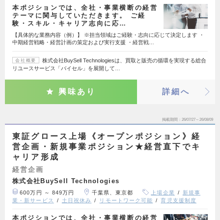
本ポジションでは、全社・事業横断の経営
テーマに関与していただきます。 ご経
験・スキル・キャリア志向に応…
【具体的な業務内容（例）】 ※担当領域はご経験・志向に応じて決定します ・
中期経営戦略・経営計画の策定および実行支援 ・経営戦…
株式会社BuySell Technologiesは、買取と販売の循環を実現する総合
会社概要
リユースサービス「バイセル」を展開して…
興味あり
詳細へ
掲載期間
26/07/27～26/08/09
東証グロース上場《オープンポジション》経
営企画・新規事業ポジション★経営直下でキ
ャリア形成
経営企画
株式会社BuySell Technologies
600万円 ～ 849万円
千葉県、東京都
上場企業
新規事
業・新サービス
土日祝休み
リモートワーク可能
育児支援制度
本ポジションでは、全社・事業横断の経営