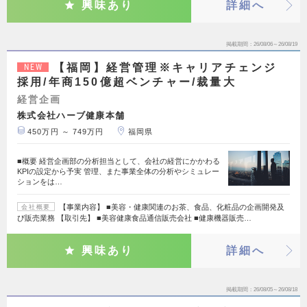
興味あり
詳細へ
掲載期間
26/08/06～26/08/19
【福岡】経営管理※キャリアチェンジ
NEW
採用/年商150億超ベンチャー/裁量大
経営企画
株式会社ハーブ健康本舗
450万円 ～ 749万円
福岡県
■概要 経営企画部の分析担当として、会社の経営にかかわる
KPIの設定から予実 管理、また事業全体の分析やシミュレー
ションをは…
【事業内容】 ■美容・健康関連のお茶、食品、化粧品の企画開発及
会社概要
び販売業務 【取引先】 ■美容健康食品通信販売会社 ■健康機器販売…
興味あり
詳細へ
掲載期間
26/08/05～26/08/18