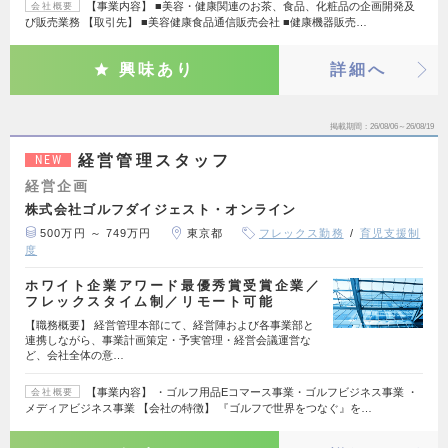
【事業内容】 ■美容・健康関連のお茶、食品、化粧品の企画開発及
会社概要
び販売業務 【取引先】 ■美容健康食品通信販売会社 ■健康機器販売…
興味あり
詳細へ
掲載期間
26/08/06～26/08/19
経営管理スタッフ
NEW
経営企画
株式会社ゴルフダイジェスト・オンライン
500万円 ～ 749万円
東京都
フレックス勤務
育児支援制
度
ホワイト企業アワード最優秀賞受賞企業／
フレックスタイム制／リモート可能
【職務概要】 経営管理本部にて、経営陣および各事業部と
連携しながら、事業計画策定・予実管理・経営会議運営な
ど、会社全体の意…
【事業内容】 ・ゴルフ用品Eコマース事業・ゴルフビジネス事業 ・
会社概要
メディアビジネス事業 【会社の特徴】 『ゴルフで世界をつなぐ』を…