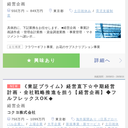
経営企画
550万円 ～ 849万円
東京都
土日祝休み
育児支援制
度
具体的に、下記業務をお任せします。 ■経営企画 ・事業計
画䛾作成 ・管理会計業務 ・資金調達業務 ・事業管理 ・マネ
ジメントへ䛾レポ…
フラワーギフト事業、お花のサブスクリプション事業
会社概要
興味あり
詳細へ
掲載期間
26/08/03～26/08/16
《東証プライム》経営直下☆中期経営
NEW
計画・全社戦略推進を担う【経営企画】◆フ
ルフレックスOK◆
経営企画
コクヨ株式会社
750万円 ～ 1099万円
東京都
海外展開あり（日系グロー
バル企業）
上場企業
大手企業
新規事業・新サービス
土日祝休