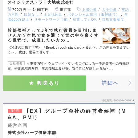
オイシックス・ラ・大地株式会社
700万円 ～ 1499万円
東京都
上場企業
大手企業
英語
力不問
転勤なし
土日祝休み
ポテンシャル採用（未経験可）
年
収600万以上
リモートワーク可能
副業してもOK
育児支援制度
幹部候補として3年で執行役員を目指しま
せんか？本気で食を通じて世の中を良くす
る過程で、成長したい方の…
《私達の目指す世界》 「Break through standard.～食から、この世界を変えてい
く～」 食は、世界で暮らす…
＜事業内容＞ ウェブサイトやカタログによる一般消費者への有機野
会社概要
菜、特別栽培農産物、無添加加工食品等、安全性に配慮した食品・…
興味あり
詳細へ
掲載期間
26/08/06～26/08/19
【EX】グループ会社の経営者候補（M
NEW
&A、PMI）
経営企画
株式会社ハーブ健康本舗