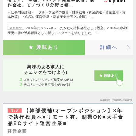
署です。 今後、イベント関連や飲食、制
作会社、モノづくり分野と幅…
＜仕事内容詳細＞ ・グループ全体の投資・財務戦略（資金調達・資金運用・資
本政策） ・CVCの運営管理 ・新規子会社設立の対応 ・…
2007年にジャパネットたかたの持株会社として設立。2015年の体制
会社概要
変更に伴い戦略部隊として新しいスタートを切りました。…
興味あり
詳細へ
興味のある求人に
チェックをつけよう!
興味あり
スカウトのマッチング精度があがる!
その求人への合格可能性がわかる!
掲載期間
26/08/07～26/08/20
【幹部候補/オープンポジション】3年
NEW
で執行役員へ■リモート有、副業OK■大手食
品ECサイト運営企業■
経営企画