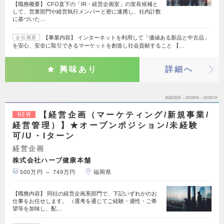
【職務概要】 CFO直下の「IR・経営企画室」の室長候補と
して、営業部門や経営執行メンバーと密に連携し、社内計数
に基づいた…
【事業内容】 インターネットを利用して「価値ある新品と中古品」
会社概要
を安心、安全に取引できるマーケットを創造し社会貢献すること 【…
興味あり
詳細へ
掲載期間
26/08/06～26/08/19
【経営企画（マーケティング/新規事業/
NEW
経営管理）】★オープンポジション/未経験
可/U・Iターン
経営企画
株式会社ハーブ健康本舗
500万円 ～ 749万円
福岡県
【職務内容】 同社の経営企画系部門で、下記いずれかのお
仕事をお任せします。 （選考を通じてご経験・適性・ご希
望等を加味し、配…