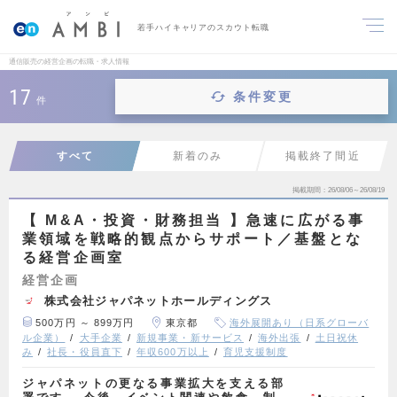
若手ハイキャリアのスカウト転職
通信販売の経営企画の転職・求人情報
17
条件変更
件
すべて
新着のみ
掲載終了間近
掲載期間
26/08/06～26/08/19
【 M&A・投資・財務担当 】急速に広がる事
業領域を戦略的観点からサポート／基盤とな
る経営企画室
経営企画
株式会社ジャパネットホールディングス
500万円 ～ 899万円
東京都
海外展開あり（日系グローバ
ル企業）
大手企業
新規事業・新サービス
海外出張
土日祝休
み
社長・役員直下
年収600万以上
育児支援制度
ジャパネットの更なる事業拡大を支える部