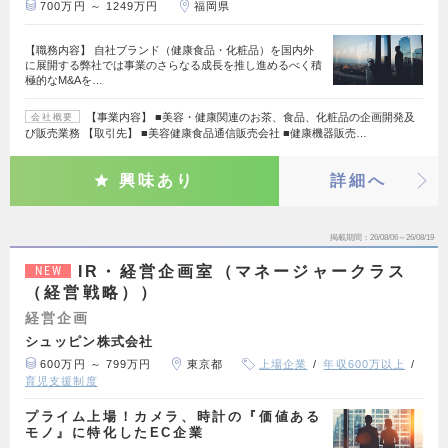
700万円 ～ 1249万円
福岡県
【職務内容】 自社ブランド（健康食品・化粧品）を国内外
に展開する弊社では事業のさらなる成長を推し進めるべく積
極的なM&Aを…
【事業内容】 ■美容・健康関連のお茶、食品、化粧品の企画開発及
会社概要
び販売業務 【取引先】 ■美容健康食品通信販売会社 ■健康機器販売…
興味あり
詳細へ
掲載期間
26/08/06～26/08/19
IR・経営企画室（マネージャークラス
NEW
（経営戦略））
経営企画
シュッピン株式会社
600万円 ～ 799万円
東京都
上場企業
年収600万以上
育児支援制度
プライム上場！カメラ、時計の『価値ある
モノ』に特化したEC企業