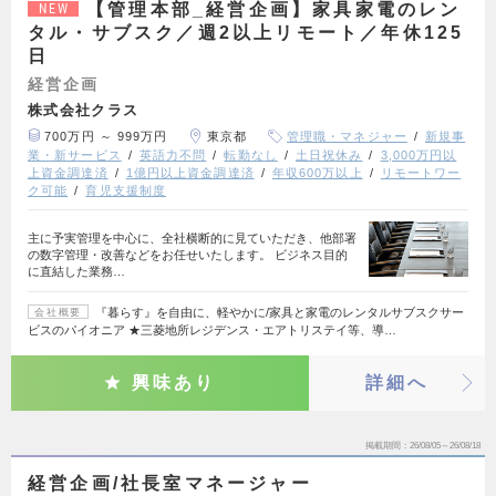
【管理本部_経営企画】家具家電のレン
NEW
タル・サブスク／週2以上リモート／年休125
日
経営企画
株式会社クラス
700万円 ～ 999万円
東京都
管理職・マネジャー
新規事
業・新サービス
英語力不問
転勤なし
土日祝休み
3,000万円以
上資金調達済
1億円以上資金調達済
年収600万以上
リモートワー
ク可能
育児支援制度
主に予実管理を中心に、全社横断的に見ていただき、他部署
の数字管理・改善などをお任せいたします。 ビジネス目的
に直結した業務…
『暮らす』を自由に、軽やかに/家具と家電のレンタルサブスクサー
会社概要
ビスのパイオニア ★三菱地所レジデンス・エアトリステイ等、導…
興味あり
詳細へ
掲載期間
26/08/05～26/08/18
経営企画/社長室マネージャー