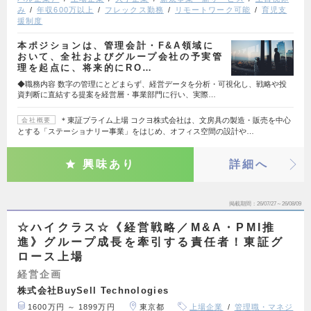
み
年収600万以上
フレックス勤務
リモートワーク可能
育児支
援制度
本ポジションは、管理会計・F&A領域に
おいて、全社およびグループ会社の予実管
理を起点に、将来的にRO…
◆職務内容 数字の管理にとどまらず、経営データを分析・可視化し、戦略や投
資判断に直結する提案を経営層・事業部門に行い、実際…
＊東証プライム上場 コクヨ株式会社は、文房具の製造・販売を中心
会社概要
とする「ステーショナリー事業」をはじめ、オフィス空間の設計や…
興味あり
詳細へ
掲載期間
26/07/27～26/08/09
☆ハイクラス☆《経営戦略／M&A・PMI推
進》グループ成長を牽引する責任者！東証グ
ロース上場
経営企画
株式会社BuySell Technologies
1600万円 ～ 1899万円
東京都
上場企業
管理職・マネジ