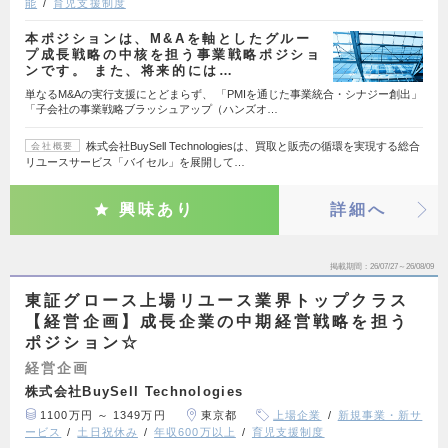
能
育児支援制度
本ポジションは、M&Aを軸としたグルー
プ成長戦略の中核を担う事業戦略ポジショ
ンです。 また、将来的には…
単なるM&Aの実行支援にとどまらず、 「PMIを通じた事業統合・シナジー創出」
「子会社の事業戦略ブラッシュアップ（ハンズオ…
株式会社BuySell Technologiesは、買取と販売の循環を実現する総合
会社概要
リユースサービス「バイセル」を展開して…
興味あり
詳細へ
掲載期間
26/07/27～26/08/09
東証グロース上場リユース業界トップクラス
【経営企画】成長企業の中期経営戦略を担う
ポジション☆
経営企画
株式会社BuySell Technologies
1100万円 ～ 1349万円
東京都
上場企業
新規事業・新サ
ービス
土日祝休み
年収600万以上
育児支援制度