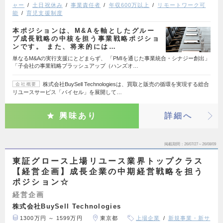
ャー
土日祝休み
事業責任者
年収600万以上
リモートワーク可
能
育児支援制度
本ポジションは、M&Aを軸としたグルー
プ成長戦略の中核を担う事業戦略ポジショ
ンです。 また、将来的には…
単なるM&Aの実行支援にとどまらず、 「PMIを通じた事業統合・シナジー創出」
「子会社の事業戦略ブラッシュアップ（ハンズオ…
株式会社BuySell Technologiesは、買取と販売の循環を実現する総合
会社概要
リユースサービス「バイセル」を展開して…
興味あり
詳細へ
掲載期間
26/07/27～26/08/09
東証グロース上場リユース業界トップクラス
【経営企画】成長企業の中期経営戦略を担う
ポジション☆
経営企画
株式会社BuySell Technologies
1300万円 ～ 1599万円
東京都
上場企業
新規事業・新サ