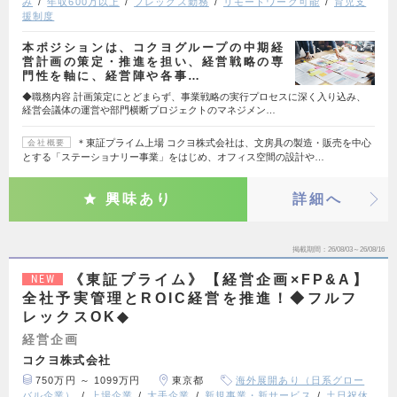
み
年収600万以上
フレックス勤務
リモートワーク可能
育児支
援制度
本ポジションは、コクヨグループの中期経
営計画の策定・推進を担い、経営戦略の専
門性を軸に、経営陣や各事…
◆職務内容 計画策定にとどまらず、事業戦略の実行プロセスに深く入り込み、
経営会議体の運営や部門横断プロジェクトのマネジメン…
＊東証プライム上場 コクヨ株式会社は、文房具の製造・販売を中心
会社概要
とする「ステーショナリー事業」をはじめ、オフィス空間の設計や…
興味あり
詳細へ
掲載期間
26/08/03～26/08/16
《東証プライム》【経営企画×FP&A】
NEW
全社予実管理とROIC経営を推進！◆フルフ
レックスOK◆
経営企画
コクヨ株式会社
750万円 ～ 1099万円
東京都
海外展開あり（日系グロー
バル企業）
上場企業
大手企業
新規事業・新サービス
土日祝休