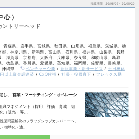
掲載期間
26/08/07～26/08/20
中心）
カントリーヘッド
、青森県、岩手県、宮城県、秋田県、山形県、福島県、茨城県、栃
京都、神奈川県、新潟県、富山県、石川県、福井県、山梨県、長野
県、滋賀県、京都府、大阪府、兵庫県、奈良県、和歌山県、鳥取
県、徳島県、香川県、愛媛県、高知県、福岡県、佐賀県、長崎県、
、沖縄県
ベンチャー企業
新規事業・新サービス
土日祝休
億円以上資金調達済
CxO候補
社長・役員直下
フレックス勤
定し、 営業・マーケティング・オペレーシ
・組織マネジメント（採用、評価、育成、組
適化（販売・導…
性菌問題解決のフラッグシップカンパニーへ」
化・標準化・適…