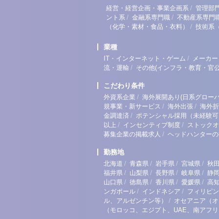
/
経営・経営企画・事業企画系
管理部
/
/
ント系
金融系専門職
不動産系専門
/
（化学・素材・食品・衣料）
技術系
業種
/
IT・インターネット・ゲーム
メーカー
/
流・運輸
その他(インフラ・教育・官公
こだわり条件
/
外資系企業
海外展開あり(日系グローバ
/
/
規事業・新サービス
海外出張
海外折
/
金調達済
ポテンシャル採用（未経験可
/
/
以上
インセンティブ制度
ストックオ
/
募集企業の掲載求人
ヘッドハンターの
勤務地
/
/
/
/
北海道
青森県
岩手県
宮城県
秋
/
/
/
/
福井県
山梨県
長野県
岐阜県
静
/
/
/
/
山口県
徳島県
香川県
愛媛県
高
/
/
ンガポール
インドネシア
フィリピン
/
ル、アルゼンチン等）
オセアニア（オ
（モロッコ、エジプト、UAE、南アフ