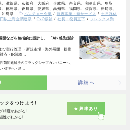
県、滋賀県、京都府、大阪府、兵庫県、奈良県、和歌山県、鳥取
県、徳島県、香川県、愛媛県、高知県、福岡県、佐賀県、長崎県、
、沖縄県
ベンチャー企業
新規事業・新サービス
土日祝休
億円以上資金調達済
CxO候補
社長・役員直下
フレックス勤
開などを包括的に設計し、 「AI×感染症診
よび実行管理 ・新規市場・海外展開・提携
対応・IR戦略…
性菌問題解決のフラッグシップカンパニーへ」
化・標準化・適…
り
詳細へ
ックをつけよう!
興味あり
グ精度があがる!
能性がわかる!