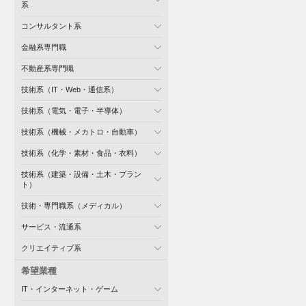
系
コンサルタント系
金融系専門職
不動産系専門職
技術系（IT・Web・通信系）
技術系（電気・電子・半導体）
技術系（機械・メカトロ・自動車）
技術系（化学・素材・食品・衣料）
技術系（建築・設備・土木・プラン
ト）
技術・専門職系（メディカル）
サービス・流通系
クリエイティブ系
希望業種
IT・インターネット・ゲーム