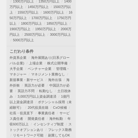
1300万円以上
1350万円以上
1400
万円以上
1450万円以上
1500万円以
上
1550万円以上
1600万円以上
16
50万円以上
1700万円以上
1750万円
以上
1800万円以上
1850万円以上
1900万円以上
1950万円以上
2000万
円以上
2500万円以上
3000万円以上
5000万円以上
こだわり条件
外資系企業
海外展開あり(日系グロー
バル企業)
上場企業
株式公開準備
大手企業
ベンチャー企業
管理職・
マネジャー
マネジメント業務なし
新規事業・新サービス
海外出張
海
外折衝
英語力が必要
中国語力が必
要
英語力不問
転勤なし
土日祝休
み
3,000万円以上資金調達済
1億円
以上資金調達済
ポテンシャル採用（未
経験可）
20代役員在籍
CxO候補
社長・役員直下
事業責任者
サービ
ス責任者
開発責任者
海外転勤
年
収600万以上
インセンティブ制度
ス
トックオプションあり
フレックス勤務
リモートワーク可能
副業してもOK