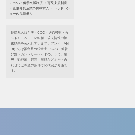
MBA・留学支援制度
育児支援制度
直接募集企業の掲載求人
ヘッドハン
ターの掲載求人
福島県の経営者・COO・経営幹部・カ
ントリーヘッドの転職・求人情報の検
索結果を表示しています。アンビ（AM
BI）では福島県の経営者・COO・経営
幹部・カントリーヘッドのように、業
界、勤務地、職種、年収などを掛け合
わせてご希望の条件での検索が可能で
す。