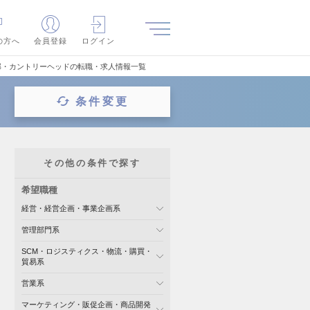
の方へ
会員登録
ログイン
部・カントリーヘッドの転職・求人情報一覧
条件変更
その他の条件で探す
希望職種
経営・経営企画・事業企画系
管理部門系
SCM・ロジスティクス・物流・購買・
貿易系
営業系
マーケティング・販促企画・商品開発