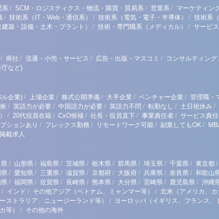
/
/
/
門系
SCM・ロジスティクス・物流・購買・貿易系
営業系
マーケティン
/
/
/
職
技術系（IT・Web・通信系）
技術系（電気・電子・半導体）
技術系
/
/
（建築・設備・土木・プラント）
技術・専門職系（メディカル）
サービス
/
/
/
/
商社
流通・小売・サービス
広告・出版・マスコミ
コンサルティング
庁など)
/
/
/
/
/
ル企業)
上場企業
株式公開準備
大手企業
ベンチャー企業
管理職・
/
/
/
/
/
/
衝
英語力が必要
中国語力が必要
英語力不問
転勤なし
土日祝休み
/
/
/
/
/
）
20代役員在籍
CxO候補
社長・役員直下
事業責任者
サービス責任
/
/
/
/
プションあり
フレックス勤務
リモートワーク可能
副業してもOK
M
掲載求人
/
/
/
/
/
/
/
/
/
田県
山形県
福島県
茨城県
栃木県
群馬県
埼玉県
千葉県
東京都
/
/
/
/
/
/
/
/
岡県
愛知県
三重県
滋賀県
京都府
大阪府
兵庫県
奈良県
和歌山
/
/
/
/
/
/
/
/
知県
福岡県
佐賀県
長崎県
熊本県
大分県
宮崎県
鹿児島県
沖縄
/
/
/
インド
その他アジア（ベトナム、ミャンマー等）
北米（アメリカ、カ
/
ーストラリア、ニュージーランド等）
ヨーロッパ（イギリス、フランス、
/
リカ等）
その他の海外