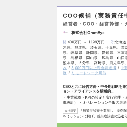
COO候補（実務責任
経営者・COO・経営幹部・
株式会社GramEye
400万円 ～ 1199万円
北海道
木県、群馬県、埼玉県、千葉県、東
県、岐阜県、静岡県、愛知県、三重
県、島根県、岡山県、広島県、山口
熊本県、大分県、宮崎県、鹿児島県
み
3,000万円以上資金調達済
1
務
リモートワーク可能
CEOと共に経営方針・中長期戦略を策
ョン・アライアンスを横断的…
・事業戦略・KPIの策定と実行管理 
織設計） ・オペレーション全般の最
「感染症診療を変革し、薬剤耐
会社概要
をミッションに掲げ、感染症診療の迅速