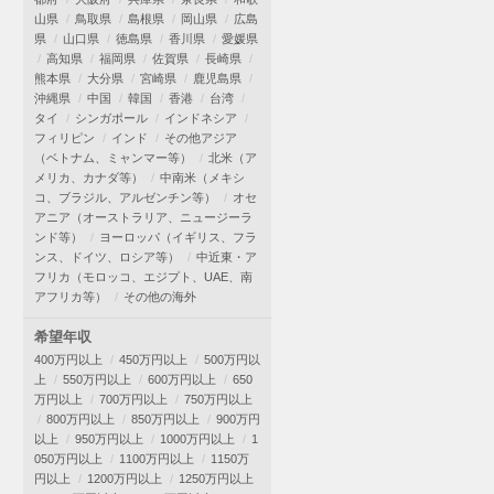
山県
鳥取県
島根県
岡山県
広島
県
山口県
徳島県
香川県
愛媛県
高知県
福岡県
佐賀県
長崎県
熊本県
大分県
宮崎県
鹿児島県
沖縄県
中国
韓国
香港
台湾
タイ
シンガポール
インドネシア
フィリピン
インド
その他アジア
（ベトナム、ミャンマー等）
北米（ア
メリカ、カナダ等）
中南米（メキシ
コ、ブラジル、アルゼンチン等）
オセ
アニア（オーストラリア、ニュージーラ
ンド等）
ヨーロッパ（イギリス、フラ
ンス、ドイツ、ロシア等）
中近東・ア
フリカ（モロッコ、エジプト、UAE、南
アフリカ等）
その他の海外
希望年収
400万円以上
450万円以上
500万円以
上
550万円以上
600万円以上
650
万円以上
700万円以上
750万円以上
800万円以上
850万円以上
900万円
以上
950万円以上
1000万円以上
1
050万円以上
1100万円以上
1150万
円以上
1200万円以上
1250万円以上