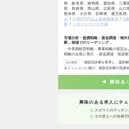
県、岐阜県、静岡県、愛知県、三重
県、島根県、岡山県、広島県、山口
熊本県、大分県、宮崎県、鹿児島県
み
3,000万円以上資金調達済
1
務
リモートワーク可能
市場分析・提携戦略・資金調達・海外展
断」領域でのリーディング…
・中長期経営戦略・事業戦略の策定お
戦略の企画と実行 ・資金調達・投資家
「感染症診療を変革し、薬剤耐
会社概要
をミッションに掲げ、感染症診療の迅速
興味あ
興味のある求人にチェ
スカウトのマッチン
その求人への合格可