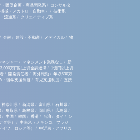
/
グ・販促企画・商品開発系
コンサルタ
/
（機械・メカトロ・自動車）
技術系
/
・流通系
クリエイティブ系
/
/
/
/
金融
建設・不動産
メディカル
物
/
/
マネジャー
マネジメント業務なし
新
/
3,000万円以上資金調達済
1億円以上資
/
/
/
者
開発責任者
海外転勤
年収600万
/
/
BA・留学支援制度
育児支援制度
直接
/
/
/
/
神奈川県
新潟県
富山県
石川県
/
/
/
/
/
県
鳥取県
島根県
岡山県
広島県
/
/
/
/
/
/
県
中国
韓国
香港
台湾
タイ
シ
/
ナダ等）
中南米（メキシコ、ブラジ
/
ドイツ、ロシア等）
中近東・アフリカ