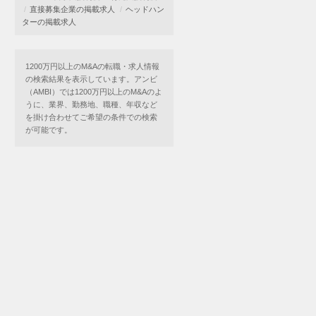
直接募集企業の掲載求人
ヘッドハン
ターの掲載求人
1200万円以上のM&Aの転職・求人情報
の検索結果を表示しています。アンビ
（AMBI）では1200万円以上のM&Aのよ
うに、業界、勤務地、職種、年収など
を掛け合わせてご希望の条件での検索
が可能です。