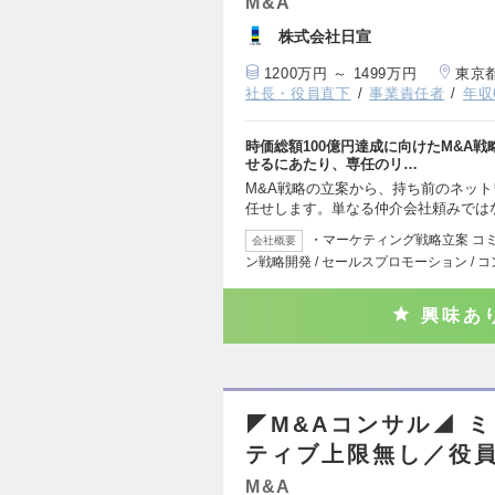
M&A
株式会社日宣
1200万円 ～ 1499万円
東京
社長・役員直下
事業責任者
年収
時価総額100億円達成に向けたM&A
せるにあたり、専任のリ…
M&A戦略の立案から、持ち前のネッ
任せします。単なる仲介会社頼みでは
・マーケティング戦略立案 コ
会社概要
ン戦略開発 / セールスプロモーション / 
興味あ
◤M&Aコンサル◢ 
ティブ上限無し／役
M&A