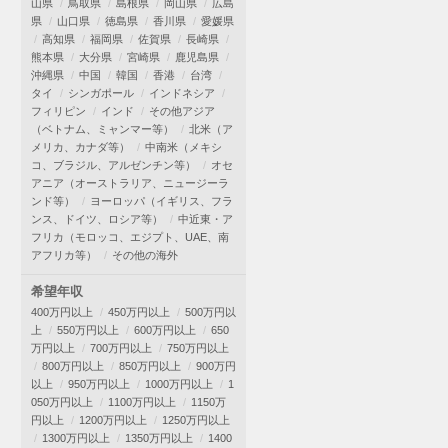
山県
鳥取県
島根県
岡山県
広島
県
山口県
徳島県
香川県
愛媛県
高知県
福岡県
佐賀県
長崎県
熊本県
大分県
宮崎県
鹿児島県
沖縄県
中国
韓国
香港
台湾
タイ
シンガポール
インドネシア
フィリピン
インド
その他アジア
（ベトナム、ミャンマー等）
北米（ア
メリカ、カナダ等）
中南米（メキシ
コ、ブラジル、アルゼンチン等）
オセ
アニア（オーストラリア、ニュージーラ
ンド等）
ヨーロッパ（イギリス、フラ
ンス、ドイツ、ロシア等）
中近東・ア
フリカ（モロッコ、エジプト、UAE、南
アフリカ等）
その他の海外
希望年収
400万円以上
450万円以上
500万円以
上
550万円以上
600万円以上
650
万円以上
700万円以上
750万円以上
800万円以上
850万円以上
900万円
以上
950万円以上
1000万円以上
1
050万円以上
1100万円以上
1150万
円以上
1200万円以上
1250万円以上
1300万円以上
1350万円以上
1400