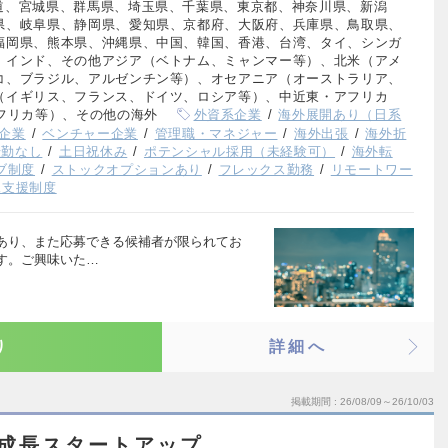
道、宮城県、群馬県、埼玉県、千葉県、東京都、神奈川県、新潟
県、岐阜県、静岡県、愛知県、京都府、大阪府、兵庫県、鳥取県、
福岡県、熊本県、沖縄県、中国、韓国、香港、台湾、タイ、シンガ
、インド、その他アジア（ベトナム、ミャンマー等）、北米（アメ
コ、ブラジル、アルゼンチン等）、オセアニア（オーストラリア、
（イギリス、フランス、ドイツ、ロシア等）、中近東・アフリカ
フリカ等）、その他の海外
外資系企業
海外展開あり（日系
企業
ベンチャー企業
管理職・マネジャー
海外出張
海外折
転勤なし
土日祝休み
ポテンシャル採用（未経験可）
海外転
ブ制度
ストックオプションあり
フレックス勤務
リモートワー
児支援制度
あり、また応募できる候補者が限られてお
す。ご興味いた…
り
詳細へ
掲載期間
26/08/09～26/10/03
急成長スタートアップ