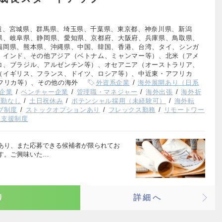
道、宮城県、群馬県、埼玉県、千葉県、東京都、神奈川県、新潟
県、岐阜県、静岡県、愛知県、京都府、大阪府、兵庫県、鳥取県、
福岡県、熊本県、沖縄県、中国、韓国、香港、台湾、タイ、シンガ
、インド、その他アジア（ベトナム、ミャンマー等）、北米（アメ
コ、ブラジル、アルゼンチン等）、オセアニア（オーストラリア、
（イギリス、フランス、ドイツ、ロシア等）、中近東・アフリカ
フリカ等）、その他の海外
外資系企業
海外展開あり（日系
企業
ベンチャー企業
管理職・マネジャー
海外出張
海外折
転勤なし
土日祝休み
ポテンシャル採用（未経験可）
海外転
ブ制度
ストックオプションあり
フレックス勤務
リモートワー
児支援制度
あり、また応募できる候補者が限られてお
す。ご興味いた…
り
詳細へ