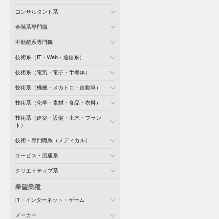
コンサルタント系
金融系専門職
不動産系専門職
技術系（IT・Web・通信系）
技術系（電気・電子・半導体）
技術系（機械・メカトロ・自動車）
技術系（化学・素材・食品・衣料）
技術系（建築・設備・土木・プラン
ト）
技術・専門職系（メディカル）
サービス・流通系
クリエイティブ系
希望業種
IT・インターネット・ゲーム
メーカー