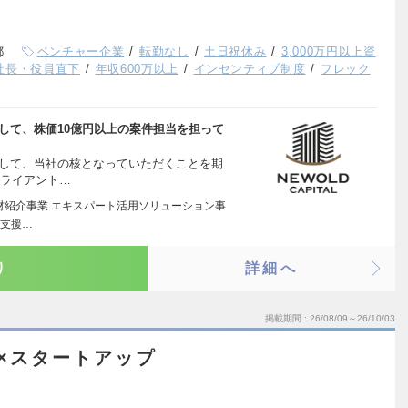
都
ベンチャー企業
転勤なし
土日祝休み
3,000万円以上資
社長・役員直下
年収600万以上
インセンティブ制度
フレック
して、株価10億円以上の案件担当を担って
かして、当社の核となっていただくことを期
クライアント…
人材紹介事業 エキスパート活用ソリューション事
出支援…
り
詳細へ
掲載期間
26/08/09～26/10/03
×スタートアップ