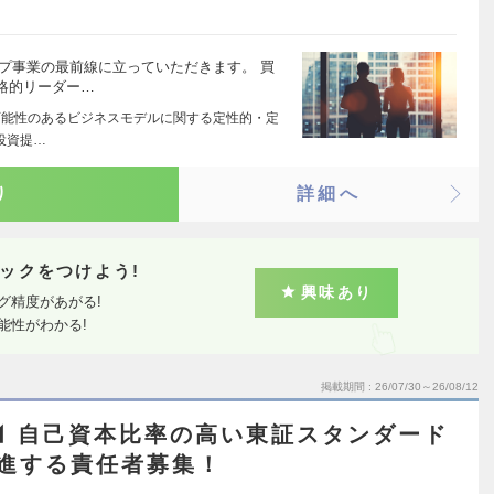
プ事業の最前線に立っていただきます。 買
略的リーダー…
功可能性のあるビジネスモデルに関する定性的・定
投資提…
り
詳細へ
ックをつけよう!
興味あり
グ精度があがる!
能性がわかる!
掲載期間
26/07/30～26/08/12
者◢ 自己資本比率の高い東証スタンダード
進する責任者募集！