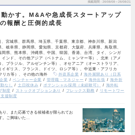
掲載期間
26/08/08～26/08/21
動かす。M&Aや急成長スタートアップ
円超の報酬と圧倒的成長
道、宮城県、群馬県、埼玉県、千葉県、東京都、神奈川県、新潟
県、岐阜県、静岡県、愛知県、京都府、大阪府、兵庫県、鳥取県、
福岡県、熊本県、沖縄県、中国、韓国、香港、台湾、タイ、シンガ
、インド、その他アジア（ベトナム、ミャンマー等）、北米（アメ
コ、ブラジル、アルゼンチン等）、オセアニア（オーストラリア、
（イギリス、フランス、ドイツ、ロシア等）、中近東・アフリカ
フリカ等）、その他の海外
外資系企業
海外展開あり（日系
企業
ベンチャー企業
管理職・マネジャー
海外出張
海外折
転勤なし
土日祝休み
ポテンシャル採用（未経験可）
海外転
ブ制度
ストックオプションあり
フレックス勤務
リモートワー
児支援制度
あり、また応募できる候補者が限られてお
す。ご興味いた…