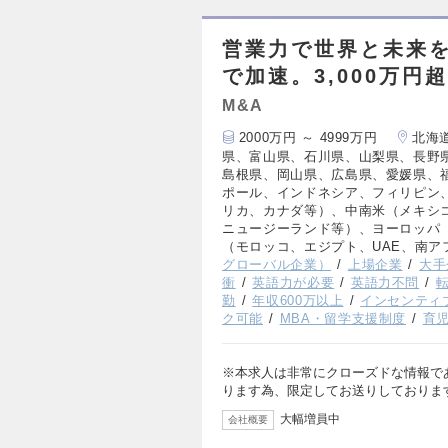
営業力で世界と未来を
で加速。3,000万
M&A
2000万円 ～ 4999万円
北海
県、富山県、石川県、山梨県、長野
島根県、岡山県、広島県、愛媛県、
ポール、インドネシア、フィリピン
リカ、カナダ等）、中南米（メキシ
ニュージーランド等）、ヨーロッパ
（モロッコ、エジプト、UAE、南ア
グローバル企業）
上場企業
大手
衝
英語力が必要
英語力不問
勤
年収600万以上
インセンティ
ク可能
MBA・留学支援制度
育
※本求人は非常にクローズドな情報で
ります為、限定してお送りしておりま
大幅増員中
会社概要