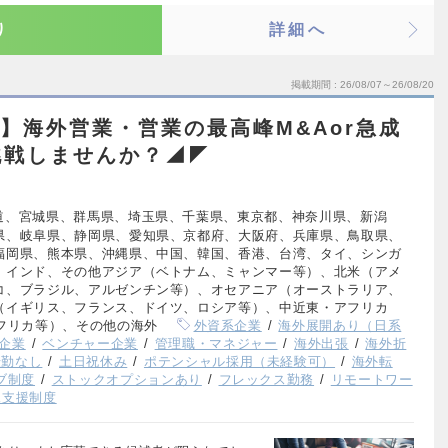
り
詳細へ
掲載期間
26/08/07～26/08/20
可】海外営業・営業の最高峰M&Aor急成
挑戦しませんか？◢◤
道、宮城県、群馬県、埼玉県、千葉県、東京都、神奈川県、新潟
県、岐阜県、静岡県、愛知県、京都府、大阪府、兵庫県、鳥取県、
福岡県、熊本県、沖縄県、中国、韓国、香港、台湾、タイ、シンガ
、インド、その他アジア（ベトナム、ミャンマー等）、北米（アメ
コ、ブラジル、アルゼンチン等）、オセアニア（オーストラリア、
（イギリス、フランス、ドイツ、ロシア等）、中近東・アフリカ
フリカ等）、その他の海外
外資系企業
海外展開あり（日系
企業
ベンチャー企業
管理職・マネジャー
海外出張
海外折
転勤なし
土日祝休み
ポテンシャル採用（未経験可）
海外転
ブ制度
ストックオプションあり
フレックス勤務
リモートワー
児支援制度