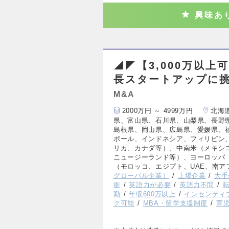
興味あ
◢◤【3,000万以上
長スタートアップに
M&A
2000万円 ～ 4999万円
北海
県、富山県、石川県、山梨県、長野
島根県、岡山県、広島県、愛媛県、
ポール、インドネシア、フィリピン
リカ、カナダ等）、中南米（メキシ
ニュージーランド等）、ヨーロッパ
（モロッコ、エジプト、UAE、南ア
グローバル企業）
上場企業
大手
衝
英語力が必要
英語力不問
勤
年収600万以上
インセンティ
ク可能
MBA・留学支援制度
育