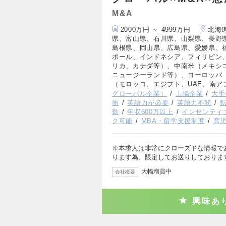
M&A
2000万円 ～ 4999万円
北海
県、富山県、石川県、山梨県、長野
島根県、岡山県、広島県、愛媛県、
ポール、インドネシア、フィリピン
リカ、カナダ等）、中南米（メキシ
ニュージーランド等）、ヨーロッパ
（モロッコ、エジプト、UAE、南ア
グローバル企業）
上場企業
大手
衝
英語力が必要
英語力不問
勤
年収600万以上
インセンティ
ク可能
MBA・留学支援制度
育
※本求人は非常にクローズドな情報で
ります為、限定してお送りしておりま
大幅増員中
会社概要
興味あ