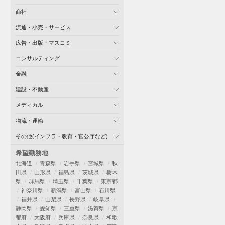
商社
流通・小売・サービス
広告・出版・マスコミ
コンサルティング
金融
建設・不動産
メディカル
物流・運輸
その他(インフラ・教育・官公庁など)
希望勤務地
北海道
青森県
岩手県
宮城県
秋
田県
山形県
福島県
茨城県
栃木
県
群馬県
埼玉県
千葉県
東京都
神奈川県
新潟県
富山県
石川県
福井県
山梨県
長野県
岐阜県
静岡県
愛知県
三重県
滋賀県
京
都府
大阪府
兵庫県
奈良県
和歌