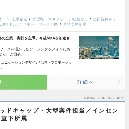
都
上場企業
管理職・マネジャー
転勤なし
土日祝休み
600万以上
リモートワーク可能
育児支援制度
戦略の立案・実行を主導。今後M&Aを加速さ
トワークを活かしたソーシングをメインにお
なく、ご自身…
ミュニケーションデザイン/ 広告・プロモーショ
コン…
り
詳細へ
掲載期間
26/07/29～26/08/11
ミッドキャップ・大型案件担当／インセン
員直下所属