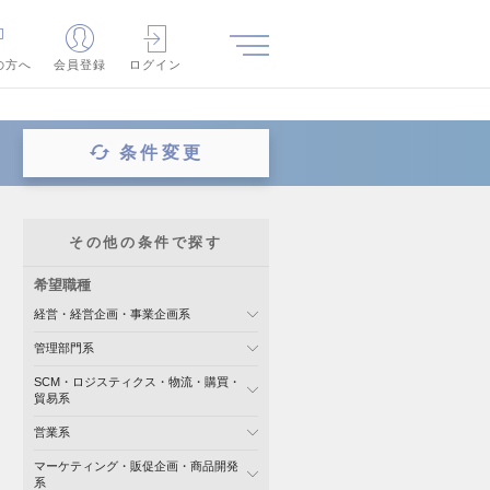
の方へ
会員登録
ログイン
条件変更
その他の条件で探す
希望職種
経営・経営企画・事業企画系
管理部門系
SCM・ロジスティクス・物流・購買・
貿易系
営業系
マーケティング・販促企画・商品開発
系