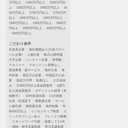
万円以上
1450万円以上
1500万円以
上
1550万円以上
1600万円以上
16
50万円以上
1700万円以上
1750万円
以上
1800万円以上
1850万円以上
1900万円以上
1950万円以上
2000万
円以上
2500万円以上
3000万円以上
5000万円以上
こだわり条件
外資系企業
海外展開あり(日系グロー
バル企業)
上場企業
株式公開準備
大手企業
ベンチャー企業
管理職・
マネジャー
マネジメント業務なし
新規事業・新サービス
海外出張
海
外折衝
英語力が必要
中国語力が必
要
英語力不問
転勤なし
土日祝休
み
3,000万円以上資金調達済
1億円
以上資金調達済
ポテンシャル採用（未
経験可）
20代役員在籍
CxO候補
社長・役員直下
事業責任者
サービ
ス責任者
開発責任者
海外転勤
年
収600万以上
インセンティブ制度
ス
トックオプションあり
フレックス勤務
リモートワーク可能
副業してもOK
MBA・留学支援制度
育児支援制度