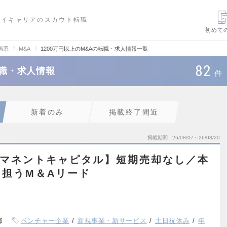
ハイキャリアのスカウト転職
初めて
画系
M&A
1200万円以上のM&Aの転職・求人情報一覧
82
転職・求人情報
件
新着のみ
掲載終了間近
掲載期間
26/08/07～26/08/20
パーマネントキャピタル】短期売却なし／本
担うM＆Aリード
都
ベンチャー企業
新規事業・新サービス
土日祝休み
年