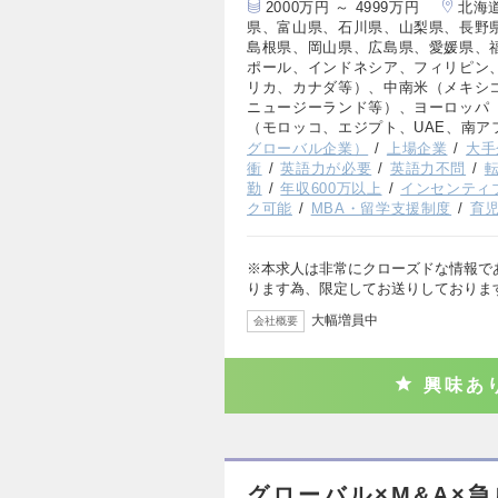
2000万円 ～ 4999万円
北海
県、富山県、石川県、山梨県、長野
島根県、岡山県、広島県、愛媛県、
ポール、インドネシア、フィリピン
リカ、カナダ等）、中南米（メキシ
ニュージーランド等）、ヨーロッパ
（モロッコ、エジプト、UAE、南ア
グローバル企業）
上場企業
大手
衝
英語力が必要
英語力不問
勤
年収600万以上
インセンティ
ク可能
MBA・留学支援制度
育
※本求人は非常にクローズドな情報で
ります為、限定してお送りしておりま
大幅増員中
会社概要
興味あ
グローバル×M&A×