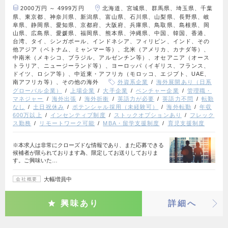
2000万円 ～ 4999万円
北海道、宮城県、群馬県、埼玉県、千葉
県、東京都、神奈川県、新潟県、富山県、石川県、山梨県、長野県、岐
阜県、静岡県、愛知県、京都府、大阪府、兵庫県、鳥取県、島根県、岡
山県、広島県、愛媛県、福岡県、熊本県、沖縄県、中国、韓国、香港、
台湾、タイ、シンガポール、インドネシア、フィリピン、インド、その
他アジア（ベトナム、ミャンマー等）、北米（アメリカ、カナダ等）、
中南米（メキシコ、ブラジル、アルゼンチン等）、オセアニア（オース
トラリア、ニュージーランド等）、ヨーロッパ（イギリス、フランス、
ドイツ、ロシア等）、中近東・アフリカ（モロッコ、エジプト、UAE、
南アフリカ等）、その他の海外
外資系企業
海外展開あり（日系
グローバル企業）
上場企業
大手企業
ベンチャー企業
管理職・
マネジャー
海外出張
海外折衝
英語力が必要
英語力不問
転勤
なし
土日祝休み
ポテンシャル採用（未経験可）
海外転勤
年収
600万以上
インセンティブ制度
ストックオプションあり
フレック
ス勤務
リモートワーク可能
MBA・留学支援制度
育児支援制度
※本求人は非常にクローズドな情報であり、また応募できる
候補者が限られております為、限定してお送りしておりま
す。ご興味いた…
大幅増員中
会社概要
興味あり
詳細へ