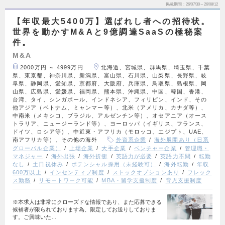
掲載期間
26/07/30～26/08/12
【年収最大5400万】選ばれし者への招待状。
世界を動かすM&Aと9億調達SaaSの極秘案
件。
M&A
2000万円 ～ 4999万円
北海道、宮城県、群馬県、埼玉県、千葉
県、東京都、神奈川県、新潟県、富山県、石川県、山梨県、長野県、岐
阜県、静岡県、愛知県、京都府、大阪府、兵庫県、鳥取県、島根県、岡
山県、広島県、愛媛県、福岡県、熊本県、沖縄県、中国、韓国、香港、
台湾、タイ、シンガポール、インドネシア、フィリピン、インド、その
他アジア（ベトナム、ミャンマー等）、北米（アメリカ、カナダ等）、
中南米（メキシコ、ブラジル、アルゼンチン等）、オセアニア（オース
トラリア、ニュージーランド等）、ヨーロッパ（イギリス、フランス、
ドイツ、ロシア等）、中近東・アフリカ（モロッコ、エジプト、UAE、
南アフリカ等）、その他の海外
外資系企業
海外展開あり（日系
グローバル企業）
上場企業
大手企業
ベンチャー企業
管理職・
マネジャー
海外出張
海外折衝
英語力が必要
英語力不問
転勤
なし
土日祝休み
ポテンシャル採用（未経験可）
海外転勤
年収
600万以上
インセンティブ制度
ストックオプションあり
フレック
ス勤務
リモートワーク可能
MBA・留学支援制度
育児支援制度
※本求人は非常にクローズドな情報であり、また応募できる
候補者が限られております為、限定してお送りしておりま
す。ご興味いた…