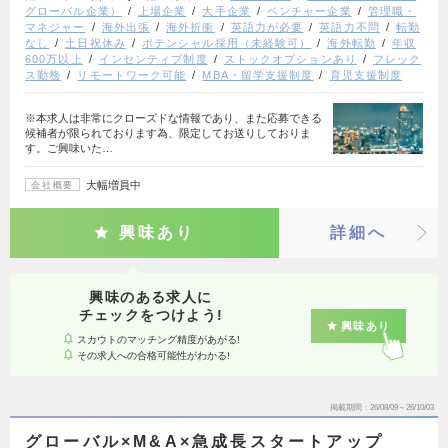
グローバル企業）
上場企業
大手企業
ベンチャー企業
管理職・
マネジャー
海外出張
海外折衝
英語力が必要
英語力不問
転勤
なし
土日祝休み
ポテンシャル採用（未経験可）
海外転勤
年収
600万以上
インセンティブ制度
ストックオプションあり
フレック
ス勤務
リモートワーク可能
MBA・留学支援制度
育児支援制度
※本求人は非常にクローズドな情報であり、また応募できる
候補者が限られております為、限定してお送りしておりま
す。ご興味いた…
大幅増員中
会社概要
興味あり
詳細へ
興味のある求人に
チェックをつけよう!
興味あり
スカウトのマッチング精度があがる!
その求人への合格可能性がわかる!
掲載期間
26/08/09～26/10/03
グローバル×M&A×急成長スタートアップ