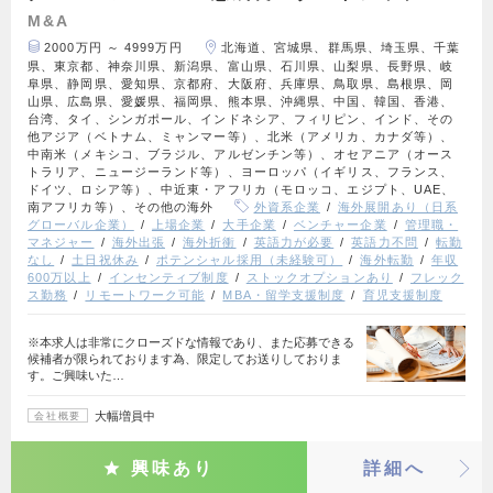
M&A
2000万円 ～ 4999万円
北海道、宮城県、群馬県、埼玉県、千葉
県、東京都、神奈川県、新潟県、富山県、石川県、山梨県、長野県、岐
阜県、静岡県、愛知県、京都府、大阪府、兵庫県、鳥取県、島根県、岡
山県、広島県、愛媛県、福岡県、熊本県、沖縄県、中国、韓国、香港、
台湾、タイ、シンガポール、インドネシア、フィリピン、インド、その
他アジア（ベトナム、ミャンマー等）、北米（アメリカ、カナダ等）、
中南米（メキシコ、ブラジル、アルゼンチン等）、オセアニア（オース
トラリア、ニュージーランド等）、ヨーロッパ（イギリス、フランス、
ドイツ、ロシア等）、中近東・アフリカ（モロッコ、エジプト、UAE、
南アフリカ等）、その他の海外
外資系企業
海外展開あり（日系
グローバル企業）
上場企業
大手企業
ベンチャー企業
管理職・
マネジャー
海外出張
海外折衝
英語力が必要
英語力不問
転勤
なし
土日祝休み
ポテンシャル採用（未経験可）
海外転勤
年収
600万以上
インセンティブ制度
ストックオプションあり
フレック
ス勤務
リモートワーク可能
MBA・留学支援制度
育児支援制度
※本求人は非常にクローズドな情報であり、また応募できる
候補者が限られております為、限定してお送りしておりま
す。ご興味いた…
大幅増員中
会社概要
興味あり
詳細へ