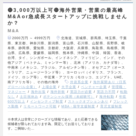
🔴3,000万以上可🔴海外営業・営業の最高峰
M&Aor急成長スタートアップに挑戦しません
か？
M&A
2000万円 ～ 4999万円
北海道、宮城県、群馬県、埼玉県、千葉
県、東京都、神奈川県、新潟県、富山県、石川県、山梨県、長野県、岐
阜県、静岡県、愛知県、京都府、大阪府、兵庫県、鳥取県、島根県、岡
山県、広島県、愛媛県、福岡県、熊本県、沖縄県、中国、韓国、香港、
台湾、タイ、シンガポール、インドネシア、フィリピン、インド、その
他アジア（ベトナム、ミャンマー等）、北米（アメリカ、カナダ等）、
中南米（メキシコ、ブラジル、アルゼンチン等）、オセアニア（オース
トラリア、ニュージーランド等）、ヨーロッパ（イギリス、フランス、
ドイツ、ロシア等）、中近東・アフリカ（モロッコ、エジプト、UAE、
南アフリカ等）、その他の海外
外資系企業
海外展開あり（日系
グローバル企業）
上場企業
大手企業
ベンチャー企業
管理職・
マネジャー
海外出張
海外折衝
英語力が必要
英語力不問
転勤
なし
土日祝休み
ポテンシャル採用（未経験可）
海外転勤
年収
600万以上
インセンティブ制度
ストックオプションあり
フレック
ス勤務
リモートワーク可能
MBA・留学支援制度
育児支援制度
※本求人は非常にクローズドな情報であり、また応募できる
候補者が限られております為、限定してお送りしておりま
す。ご興味いた…