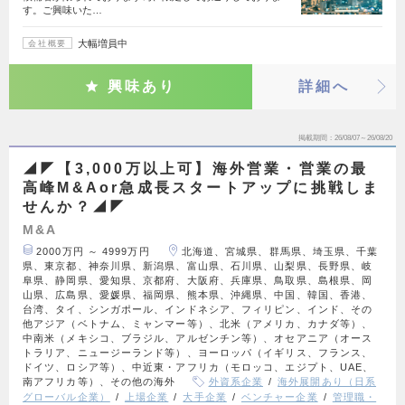
す。ご興味いた…
大幅増員中
会社概要
興味あり
詳細へ
掲載期間
26/08/07～26/08/20
◢◤【3,000万以上可】海外営業・営業の最
高峰M&Aor急成長スタートアップに挑戦しま
せんか？◢◤
M&A
2000万円 ～ 4999万円
北海道、宮城県、群馬県、埼玉県、千葉
県、東京都、神奈川県、新潟県、富山県、石川県、山梨県、長野県、岐
阜県、静岡県、愛知県、京都府、大阪府、兵庫県、鳥取県、島根県、岡
山県、広島県、愛媛県、福岡県、熊本県、沖縄県、中国、韓国、香港、
台湾、タイ、シンガポール、インドネシア、フィリピン、インド、その
他アジア（ベトナム、ミャンマー等）、北米（アメリカ、カナダ等）、
中南米（メキシコ、ブラジル、アルゼンチン等）、オセアニア（オース
トラリア、ニュージーランド等）、ヨーロッパ（イギリス、フランス、
ドイツ、ロシア等）、中近東・アフリカ（モロッコ、エジプト、UAE、
南アフリカ等）、その他の海外
外資系企業
海外展開あり（日系
グローバル企業）
上場企業
大手企業
ベンチャー企業
管理職・