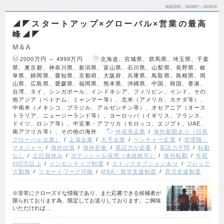
掲載期間
26/08/07～26/08/20
◢◤スタートアップ×グローバル×営業の最高
峰◢◤
M&A
2000万円 ～ 4999万円
北海道、宮城県、群馬県、埼玉県、千葉
県、東京都、神奈川県、新潟県、富山県、石川県、山梨県、長野県、岐
阜県、静岡県、愛知県、京都府、大阪府、兵庫県、鳥取県、島根県、岡
山県、広島県、愛媛県、福岡県、熊本県、沖縄県、中国、韓国、香港、
台湾、タイ、シンガポール、インドネシア、フィリピン、インド、その
他アジア（ベトナム、ミャンマー等）、北米（アメリカ、カナダ等）、
中南米（メキシコ、ブラジル、アルゼンチン等）、オセアニア（オース
トラリア、ニュージーランド等）、ヨーロッパ（イギリス、フランス、
ドイツ、ロシア等）、中近東・アフリカ（モロッコ、エジプト、UAE、
南アフリカ等）、その他の海外
外資系企業
海外展開あり（日系
グローバル企業）
上場企業
大手企業
ベンチャー企業
管理職・
マネジャー
海外出張
海外折衝
英語力が必要
英語力不問
転勤
なし
土日祝休み
ポテンシャル採用（未経験可）
海外転勤
年収
600万以上
インセンティブ制度
ストックオプションあり
フレック
ス勤務
リモートワーク可能
MBA・留学支援制度
育児支援制度
※非常にクローズドな情報であり、また応募できる候補者が
限られております為、限定してお送りしております。ご興味
いただければ…