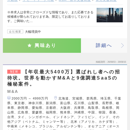
※本求人は非常にクローズドな情報であり、また応募できる
候補者が限られております為、限定してお送りしておりま
す。ご興味いた…
大幅増員中
会社概要
興味あり
詳細へ
掲載期間
26/08/03～26/08/16
【年収最大5400万】選ばれし者への招
NEW
待状。世界を動かすM&Aと9億調達SaaSの
極秘案件。
M&A
2000万円 ～ 4999万円
北海道、宮城県、群馬県、埼玉県、千葉
県、東京都、神奈川県、新潟県、富山県、石川県、山梨県、長野県、岐
阜県、静岡県、愛知県、京都府、大阪府、兵庫県、鳥取県、島根県、岡
山県、広島県、愛媛県、福岡県、熊本県、沖縄県、中国、韓国、香港、
台湾、タイ、シンガポール、インドネシア、フィリピン、インド、その
他アジア（ベトナム、ミャンマー等）、北米（アメリカ、カナダ等）、
中南米（メキシコ、ブラジル、アルゼンチン等）、オセアニア（オース