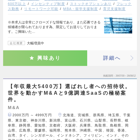
600万以上
インセンティブ制度
ストックオプションあり
フレック
ス勤務
リモートワーク可能
MBA・留学支援制度
育児支援制度
※本求人は非常にクローズドな情報であり、また応募できる
候補者が限られております為、限定してお送りしておりま
す。ご興味いた…
大幅増員中
会社概要
興味あり
詳細へ
掲載期間
26/07/30～26/08/12
【年収最大5400万】選ばれし者への招待状。
世界を動かすM&Aと9億調達SaaSの極秘案
件。
M&A
2000万円 ～ 4999万円
北海道、宮城県、群馬県、埼玉県、千葉
県、東京都、神奈川県、新潟県、富山県、石川県、山梨県、長野県、岐
阜県、静岡県、愛知県、京都府、大阪府、兵庫県、鳥取県、島根県、岡
山県、広島県、愛媛県、福岡県、熊本県、沖縄県、中国、韓国、香港、
台湾、タイ、シンガポール、インドネシア、フィリピン、インド、その