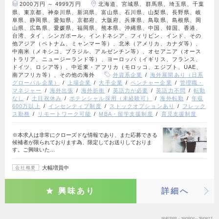
2000万円 ～ 4999万円
北海道、宮城県、群馬県、埼玉県、千葉
県、東京都、神奈川県、新潟県、富山県、石川県、山梨県、長野県、岐
阜県、静岡県、愛知県、京都府、大阪府、兵庫県、鳥取県、島根県、岡
山県、広島県、愛媛県、福岡県、熊本県、沖縄県、中国、韓国、香港、
台湾、タイ、シンガポール、インドネシア、フィリピン、インド、その
他アジア（ベトナム、ミャンマー等）、北米（アメリカ、カナダ等）、
中南米（メキシコ、ブラジル、アルゼンチン等）、オセアニア（オース
トラリア、ニュージーランド等）、ヨーロッパ（イギリス、フランス、
ドイツ、ロシア等）、中近東・アフリカ（モロッコ、エジプト、UAE、
南アフリカ等）、その他の海外
外資系企業
海外展開あり（日系
グローバル企業）
上場企業
大手企業
ベンチャー企業
管理職・
マネジャー
海外出張
海外折衝
英語力が必要
英語力不問
転勤
なし
土日祝休み
ポテンシャル採用（未経験可）
海外転勤
年収
600万以上
インセンティブ制度
ストックオプションあり
フレック
ス勤務
リモートワーク可能
MBA・留学支援制度
育児支援制度
※本求人は非常にクローズドな情報であり、また応募できる
候補者が限られております為、限定してお送りしておりま
す。ご興味いた…
大幅増員中
会社概要
興味あり
詳細へ
掲載期間
26/08/04～26/08/17