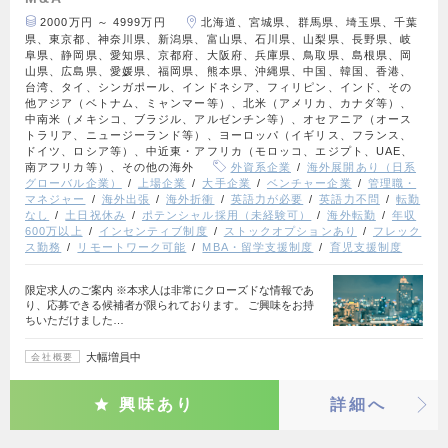
2000万円 ～ 4999万円
北海道、宮城県、群馬県、埼玉県、千葉
県、東京都、神奈川県、新潟県、富山県、石川県、山梨県、長野県、岐
阜県、静岡県、愛知県、京都府、大阪府、兵庫県、鳥取県、島根県、岡
山県、広島県、愛媛県、福岡県、熊本県、沖縄県、中国、韓国、香港、
台湾、タイ、シンガポール、インドネシア、フィリピン、インド、その
他アジア（ベトナム、ミャンマー等）、北米（アメリカ、カナダ等）、
中南米（メキシコ、ブラジル、アルゼンチン等）、オセアニア（オース
トラリア、ニュージーランド等）、ヨーロッパ（イギリス、フランス、
ドイツ、ロシア等）、中近東・アフリカ（モロッコ、エジプト、UAE、
南アフリカ等）、その他の海外
外資系企業
海外展開あり（日系
グローバル企業）
上場企業
大手企業
ベンチャー企業
管理職・
マネジャー
海外出張
海外折衝
英語力が必要
英語力不問
転勤
なし
土日祝休み
ポテンシャル採用（未経験可）
海外転勤
年収
600万以上
インセンティブ制度
ストックオプションあり
フレック
ス勤務
リモートワーク可能
MBA・留学支援制度
育児支援制度
限定求人のご案内 ※本求人は非常にクローズドな情報であ
り、応募できる候補者が限られております。 ご興味をお持
ちいただけました…
大幅増員中
会社概要
興味あり
詳細へ