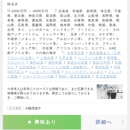
M&A
2000万円 ～ 4999万円
北海道、宮城県、群馬県、埼玉県、千葉
県、東京都、神奈川県、新潟県、富山県、石川県、山梨県、長野県、岐
阜県、静岡県、愛知県、京都府、大阪府、兵庫県、鳥取県、島根県、岡
山県、広島県、愛媛県、福岡県、熊本県、沖縄県、中国、韓国、香港、
台湾、タイ、シンガポール、インドネシア、フィリピン、インド、その
他アジア（ベトナム、ミャンマー等）、北米（アメリカ、カナダ等）、
中南米（メキシコ、ブラジル、アルゼンチン等）、オセアニア（オース
トラリア、ニュージーランド等）、ヨーロッパ（イギリス、フランス、
ドイツ、ロシア等）、中近東・アフリカ（モロッコ、エジプト、UAE、
南アフリカ等）、その他の海外
外資系企業
海外展開あり（日系
グローバル企業）
上場企業
大手企業
ベンチャー企業
管理職・
マネジャー
海外出張
海外折衝
英語力が必要
英語力不問
転勤
なし
土日祝休み
ポテンシャル採用（未経験可）
海外転勤
年収
600万以上
インセンティブ制度
ストックオプションあり
フレック
ス勤務
リモートワーク可能
MBA・留学支援制度
育児支援制度
※本求人は非常にクローズドな情報であり、また応募できる
候補者が限られております為、限定してお送りしておりま
す。ご興味いた…
大幅増員中
会社概要
興味あり
詳細へ