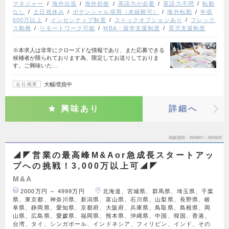
マネジャー
海外出張
海外折衝
英語力が必要
英語力不問
転勤
なし
土日祝休み
ポテンシャル採用（未経験可）
海外転勤
年収
600万以上
インセンティブ制度
ストックオプションあり
フレック
ス勤務
リモートワーク可能
MBA・留学支援制度
育児支援制度
※本求人は非常にクローズドな情報であり、また応募できる
候補者が限られております為、限定してお送りしておりま
す。ご興味いた…
大幅増員中
会社概要
興味あり
詳細へ
掲載期間
26/08/07～26/08/20
◢◤営業の最高峰M&Aor急成長スタートアッ
プへの挑戦！3,000万以上可◢◤
M&A
2000万円 ～ 4999万円
北海道、宮城県、群馬県、埼玉県、千葉
県、東京都、神奈川県、新潟県、富山県、石川県、山梨県、長野県、岐
阜県、静岡県、愛知県、京都府、大阪府、兵庫県、鳥取県、島根県、岡
山県、広島県、愛媛県、福岡県、熊本県、沖縄県、中国、韓国、香港、
台湾、タイ、シンガポール、インドネシア、フィリピン、インド、その