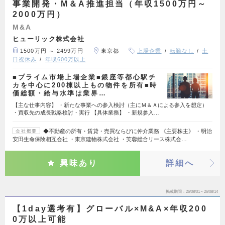
事業開発・M＆A推進担当（年収1500万円～
2000万円）
M&A
ヒューリック株式会社
1500万円 ～ 2499万円
東京都
上場企業
転勤なし
土
日祝休み
年収600万以上
■プライム市場上場企業■銀座等都心駅チ
カを中心に200棟以上もの物件を所有■時
価総額・給与水準は業界…
【主な仕事内容】 ・新たな事業への参入検討（主にＭ＆Ａによる参入を想定）
・買収先の成長戦略検討・実行 【具体業務】 ・新規参入…
◆不動産の所有・賃貸・売買ならびに仲介業務 《主要株主》 ・明治
会社概要
安田生命保険相互会社 ・東京建物株式会社 ・芙蓉総合リース株式会…
興味あり
詳細へ
掲載期間
26/08/01～26/08/14
【1day選考有】グローバル×M&A×年収200
0万以上可能