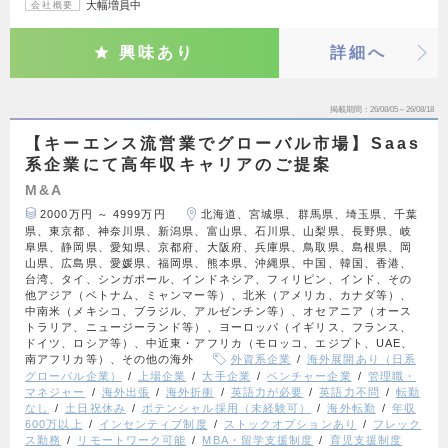
大幅増員中
会社概要
興味あり
詳細へ
掲載期間
26/08/05～26/08/18
【キーエンス流営業でグローバル市場】Saas
系企業にて高年収キャリアのご提案
M&A
2000万円 ～ 4999万円
北海道、宮城県、群馬県、埼玉県、千葉
県、東京都、神奈川県、新潟県、富山県、石川県、山梨県、長野県、岐
阜県、静岡県、愛知県、京都府、大阪府、兵庫県、鳥取県、島根県、岡
山県、広島県、愛媛県、福岡県、熊本県、沖縄県、中国、韓国、香港、
台湾、タイ、シンガポール、インドネシア、フィリピン、インド、その
他アジア（ベトナム、ミャンマー等）、北米（アメリカ、カナダ等）、
中南米（メキシコ、ブラジル、アルゼンチン等）、オセアニア（オース
トラリア、ニュージーランド等）、ヨーロッパ（イギリス、フランス、
ドイツ、ロシア等）、中近東・アフリカ（モロッコ、エジプト、UAE、
南アフリカ等）、その他の海外
外資系企業
海外展開あり（日系
グローバル企業）
上場企業
大手企業
ベンチャー企業
管理職・
マネジャー
海外出張
海外折衝
英語力が必要
英語力不問
転勤
なし
土日祝休み
ポテンシャル採用（未経験可）
海外転勤
年収
600万以上
インセンティブ制度
ストックオプションあり
フレック
ス勤務
リモートワーク可能
MBA・留学支援制度
育児支援制度