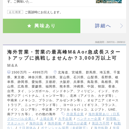
す。ご興味いた…
ご面談時にお伝えします。
会社概要
興味あり
詳細へ
掲載期間
26/07/31～26/08/13
海外営業・営業の最高峰M&Aor急成長スター
トアップに挑戦しませんか？3,000万以上可
M&A
1500万円 ～ 4999万円
北海道、宮城県、群馬県、埼玉県、千葉
県、東京都、神奈川県、新潟県、富山県、石川県、山梨県、長野県、岐
阜県、静岡県、愛知県、京都府、大阪府、兵庫県、鳥取県、島根県、岡
山県、広島県、愛媛県、福岡県、熊本県、沖縄県、中国、韓国、香港、
台湾、タイ、シンガポール、インドネシア、フィリピン、インド、その
他アジア（ベトナム、ミャンマー等）、北米（アメリカ、カナダ等）、
中南米（メキシコ、ブラジル、アルゼンチン等）、オセアニア（オース
トラリア、ニュージーランド等）、ヨーロッパ（イギリス、フランス、
ドイツ、ロシア等）、中近東・アフリカ（モロッコ、エジプト、UAE、
南アフリカ等）、その他の海外
外資系企業
海外展開あり（日系
グローバル企業）
上場企業
大手企業
ベンチャー企業
管理職・
マネジャー
海外出張
海外折衝
英語力が必要
英語力不問
転勤
なし
土日祝休み
ポテンシャル採用（未経験可）
海外転勤
年収