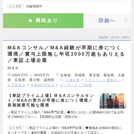
大幅増員中
会社概要
興味あり
詳細へ
掲載期間
26/07/30～26/08/12
M&Aコンサル／M&A経験が早期に身につく
環境／賞与上限無し年収3000万超もありえる
／東証上場企業
M&A
2000万円 ～ 4999万円
北海道、宮城県、東京都、愛知県、大阪
府、広島県、香川県、福岡県
上場企業
マネジメント業務なし
土日祝休み
年収600万以上
インセンティブ制度
【東証プライム上場】M＆Aコンサルタン
ト／M&Aの実力が早期に身につく環境／
長期就業可能な環境
～東証プライム上場の『M&A専門企業』◆3社しかない上場M&Aの1社である同
社でM&Aのプロへ～ 【長期的な活躍・成長が出…
～東証プライム上場の『M&A専門企業』◆価値あるM&Aの創出に、
会社概要
まっすぐです～ ■会社概要： 公認会計士が主体となって設立し…