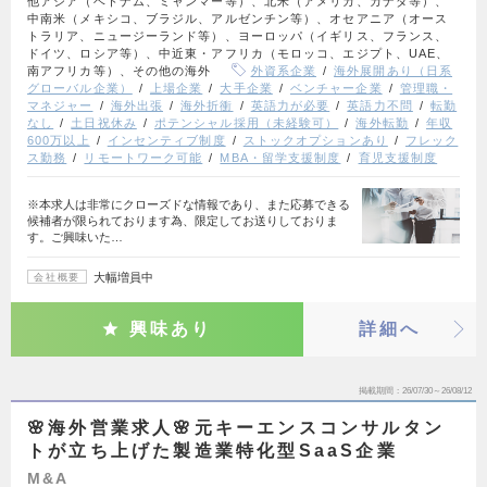
他アジア（ベトナム、ミャンマー等）、北米（アメリカ、カナダ等）、
中南米（メキシコ、ブラジル、アルゼンチン等）、オセアニア（オース
トラリア、ニュージーランド等）、ヨーロッパ（イギリス、フランス、
ドイツ、ロシア等）、中近東・アフリカ（モロッコ、エジプト、UAE、
南アフリカ等）、その他の海外
外資系企業
海外展開あり（日系
グローバル企業）
上場企業
大手企業
ベンチャー企業
管理職・
マネジャー
海外出張
海外折衝
英語力が必要
英語力不問
転勤
なし
土日祝休み
ポテンシャル採用（未経験可）
海外転勤
年収
600万以上
インセンティブ制度
ストックオプションあり
フレック
ス勤務
リモートワーク可能
MBA・留学支援制度
育児支援制度
※本求人は非常にクローズドな情報であり、また応募できる
候補者が限られております為、限定してお送りしておりま
す。ご興味いた…
大幅増員中
会社概要
興味あり
詳細へ
掲載期間
26/07/30～26/08/12
🌸海外営業求人🌸元キーエンスコンサルタン
トが立ち上げた製造業特化型SaaS企業
M&A