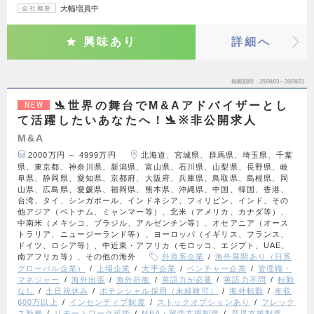
大幅増員中
会社概要
興味あり
詳細へ
掲載期間
26/08/03～26/08/31
🛬世界の舞台でM&Aアドバイザーとし
NEW
て活躍したいあなたへ！🛬※非公開求人
M&A
2000万円 ～ 4999万円
北海道、宮城県、群馬県、埼玉県、千葉
県、東京都、神奈川県、新潟県、富山県、石川県、山梨県、長野県、岐
阜県、静岡県、愛知県、京都府、大阪府、兵庫県、鳥取県、島根県、岡
山県、広島県、愛媛県、福岡県、熊本県、沖縄県、中国、韓国、香港、
台湾、タイ、シンガポール、インドネシア、フィリピン、インド、その
他アジア（ベトナム、ミャンマー等）、北米（アメリカ、カナダ等）、
中南米（メキシコ、ブラジル、アルゼンチン等）、オセアニア（オース
トラリア、ニュージーランド等）、ヨーロッパ（イギリス、フランス、
ドイツ、ロシア等）、中近東・アフリカ（モロッコ、エジプト、UAE、
南アフリカ等）、その他の海外
外資系企業
海外展開あり（日系
グローバル企業）
上場企業
大手企業
ベンチャー企業
管理職・
マネジャー
海外出張
海外折衝
英語力が必要
英語力不問
転勤
なし
土日祝休み
ポテンシャル採用（未経験可）
海外転勤
年収
600万以上
インセンティブ制度
ストックオプションあり
フレック
ス勤務
リモートワーク可能
MBA・留学支援制度
育児支援制度