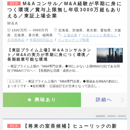
M&Aコンサル／M&A経験が早期に身に
NEW
つく環境／賞与上限無し年収3000万超もあり
える／東証上場企業
M&A
1500万円 ～ 4999万円
北海道、宮城県、東京都、愛知県、大阪
府、広島県、香川県、福岡県
上場企業
マネジメント業務なし
土日祝休み
年収600万以上
インセンティブ制度
【東証プライム上場】M＆Aコンサルタン
ト／M&Aの実力が早期に身につく環境／
長期就業可能な環境
～東証プライム上場の『M&A専門企業』◆3社しかない上場M&Aの1社である同
社でM&Aのプロへ～ 【長期的な活躍・成長が出…
～東証プライム上場の『M&A専門企業』◆価値あるM&Aの創出に、
会社概要
まっすぐです～ ■会社概要： 公認会計士が主体となって設立し…
興味あり
詳細へ
掲載期間
26/08/03～26/08/16
【将来の室長候補】ヒューリックの新
NEW