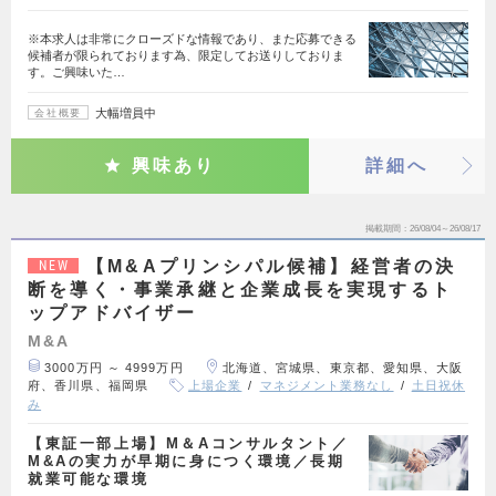
※本求人は非常にクローズドな情報であり、また応募できる
候補者が限られております為、限定してお送りしておりま
す。ご興味いた…
大幅増員中
会社概要
興味あり
詳細へ
掲載期間
26/08/04～26/08/17
【M&Aプリンシパル候補】経営者の決
NEW
断を導く・事業承継と企業成長を実現するト
ップアドバイザー
M&A
3000万円 ～ 4999万円
北海道、宮城県、東京都、愛知県、大阪
府、香川県、福岡県
上場企業
マネジメント業務なし
土日祝休
み
【東証一部上場】M＆Aコンサルタント／
M&Aの実力が早期に身につく環境／長期
就業可能な環境