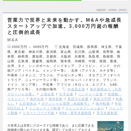
掲載期間
26/08/08～26/08/21
営業力で世界と未来を動かす。M&Aや急成長
スタートアップで加速。3,000万円超の報酬
と圧倒的成長
M&A
2000万円 ～ 4999万円
北海道、宮城県、群馬県、埼玉県、千葉
県、東京都、神奈川県、新潟県、富山県、石川県、山梨県、長野県、岐
阜県、静岡県、愛知県、京都府、大阪府、兵庫県、鳥取県、島根県、岡
山県、広島県、愛媛県、福岡県、熊本県、沖縄県、中国、韓国、香港、
台湾、タイ、シンガポール、インドネシア、フィリピン、インド、その
他アジア（ベトナム、ミャンマー等）、北米（アメリカ、カナダ等）、
中南米（メキシコ、ブラジル、アルゼンチン等）、オセアニア（オース
トラリア、ニュージーランド等）、ヨーロッパ（イギリス、フランス、
ドイツ、ロシア等）、中近東・アフリカ（モロッコ、エジプト、UAE、
南アフリカ等）、その他の海外
外資系企業
海外展開あり（日系
グローバル企業）
上場企業
大手企業
ベンチャー企業
管理職・
マネジャー
海外出張
海外折衝
英語力が必要
英語力不問
転勤
なし
土日祝休み
ポテンシャル採用（未経験可）
海外転勤
年収
600万以上
インセンティブ制度
ストックオプションあり
フレック
ス勤務
リモートワーク可能
MBA・留学支援制度
育児支援制度
※本求人は非常にクローズドな情報であり、また応募できる
候補者が限られております為、限定してお送りしておりま