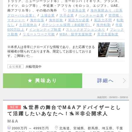
トラリア、ニュージーランド等）、ヨーロッパ（イギリス、フランス、
ドイツ、ロシア等）、中近東・アフリカ（モロッコ、エジプト、UAE、
南アフリカ等）、その他の海外
外資系企業
海外展開あり（日系
グローバル企業）
上場企業
大手企業
ベンチャー企業
管理職・
マネジャー
海外出張
海外折衝
英語力が必要
英語力不問
転勤
なし
土日祝休み
ポテンシャル採用（未経験可）
海外転勤
年収
600万以上
インセンティブ制度
ストックオプションあり
フレック
ス勤務
リモートワーク可能
MBA・留学支援制度
育児支援制度
※本求人は非常にクローズドな情報であり、また応募できる
候補者が限られております為、限定してお送りしておりま
す。ご興味いた…
大幅増員中
会社概要
興味あり
詳細へ
掲載期間
26/08/03～26/08/16
🛬世界の舞台でM&Aアドバイザーとし
NEW
て活躍したいあなたへ！🛬※非公開求人
M&A
2000万円 ～ 4999万円
北海道、宮城県、群馬県、埼玉県、千葉