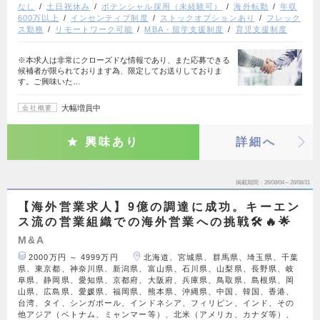
なし
土日祝休み
ポテンシャル採用（未経験可）
海外転勤
年収
600万以上
インセンティブ制度
ストックオプションあり
フレック
ス勤務
リモートワーク可能
MBA・留学支援制度
育児支援制度
※本求人は非常にクローズドな情報であり、また応募できる
候補者が限られております為、限定してお送りしておりま
す。ご興味いた…
大幅増員中
会社概要
興味あり
詳細へ
掲載期間
26/08/04～26/08/31
【海外営業求人】9億の調達に成功。キーエン
ス流の営業組織での海外営業への挑戦🛠️🔥🌟
M&A
2000万円 ～ 4999万円
北海道、宮城県、群馬県、埼玉県、千葉
県、東京都、神奈川県、新潟県、富山県、石川県、山梨県、長野県、岐
阜県、静岡県、愛知県、京都府、大阪府、兵庫県、鳥取県、島根県、岡
山県、広島県、愛媛県、福岡県、熊本県、沖縄県、中国、韓国、香港、
台湾、タイ、シンガポール、インドネシア、フィリピン、インド、その
他アジア（ベトナム、ミャンマー等）、北米（アメリカ、カナダ等）、