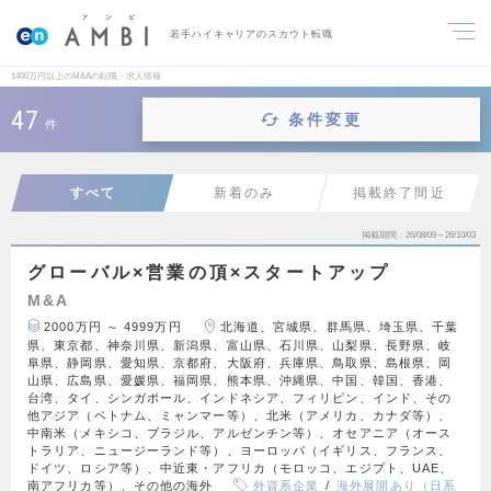
若手ハイキャリアのスカウト転職
1400万円以上のM&Aの転職・求人情報
47
条件変更
件
すべて
新着のみ
掲載終了間近
掲載期間
26/08/09～26/10/03
グローバル×営業の頂×スタートアップ
M&A
2000万円 ～ 4999万円
北海道、宮城県、群馬県、埼玉県、千葉
県、東京都、神奈川県、新潟県、富山県、石川県、山梨県、長野県、岐
阜県、静岡県、愛知県、京都府、大阪府、兵庫県、鳥取県、島根県、岡
山県、広島県、愛媛県、福岡県、熊本県、沖縄県、中国、韓国、香港、
台湾、タイ、シンガポール、インドネシア、フィリピン、インド、その
他アジア（ベトナム、ミャンマー等）、北米（アメリカ、カナダ等）、
中南米（メキシコ、ブラジル、アルゼンチン等）、オセアニア（オース
トラリア、ニュージーランド等）、ヨーロッパ（イギリス、フランス、
ドイツ、ロシア等）、中近東・アフリカ（モロッコ、エジプト、UAE、
南アフリカ等）、その他の海外
外資系企業
海外展開あり（日系