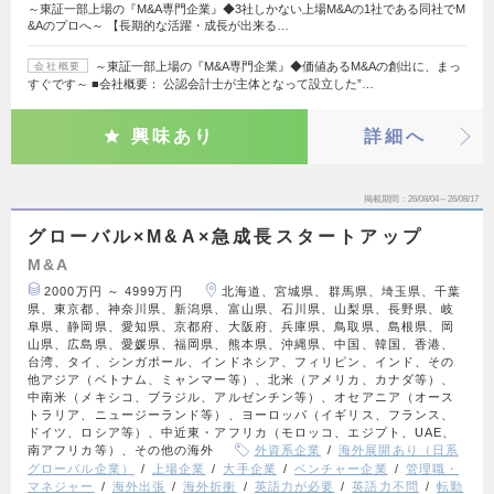
～東証一部上場の『M&A専門企業』◆3社しかない上場M&Aの1社である同社でM
&Aのプロへ～ 【長期的な活躍・成長が出来る…
～東証一部上場の『M&A専門企業』◆価値あるM&Aの創出に、まっ
会社概要
すぐです～ ■会社概要： 公認会計士が主体となって設立した”…
興味あり
詳細へ
掲載期間
26/08/04～26/08/17
グローバル×M&A×急成長スタートアップ
M&A
2000万円 ～ 4999万円
北海道、宮城県、群馬県、埼玉県、千葉
県、東京都、神奈川県、新潟県、富山県、石川県、山梨県、長野県、岐
阜県、静岡県、愛知県、京都府、大阪府、兵庫県、鳥取県、島根県、岡
山県、広島県、愛媛県、福岡県、熊本県、沖縄県、中国、韓国、香港、
台湾、タイ、シンガポール、インドネシア、フィリピン、インド、その
他アジア（ベトナム、ミャンマー等）、北米（アメリカ、カナダ等）、
中南米（メキシコ、ブラジル、アルゼンチン等）、オセアニア（オース
トラリア、ニュージーランド等）、ヨーロッパ（イギリス、フランス、
ドイツ、ロシア等）、中近東・アフリカ（モロッコ、エジプト、UAE、
南アフリカ等）、その他の海外
外資系企業
海外展開あり（日系
グローバル企業）
上場企業
大手企業
ベンチャー企業
管理職・
マネジャー
海外出張
海外折衝
英語力が必要
英語力不問
転勤