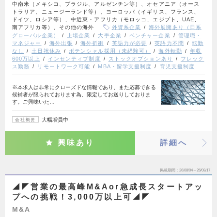
中南米（メキシコ、ブラジル、アルゼンチン等）、オセアニア（オース
トラリア、ニュージーランド等）、ヨーロッパ（イギリス、フランス、
ドイツ、ロシア等）、中近東・アフリカ（モロッコ、エジプト、UAE、
南アフリカ等）、その他の海外
外資系企業
海外展開あり（日系
グローバル企業）
上場企業
大手企業
ベンチャー企業
管理職・
マネジャー
海外出張
海外折衝
英語力が必要
英語力不問
転勤
なし
土日祝休み
ポテンシャル採用（未経験可）
海外転勤
年収
600万以上
インセンティブ制度
ストックオプションあり
フレック
ス勤務
リモートワーク可能
MBA・留学支援制度
育児支援制度
※本求人は非常にクローズドな情報であり、また応募できる
候補者が限られております為、限定してお送りしておりま
す。ご興味いた…
大幅増員中
会社概要
興味あり
詳細へ
掲載期間
26/08/04～26/08/17
◢◤営業の最高峰M&Aor急成長スタートアッ
プへの挑戦！3,000万以上可◢◤
M&A