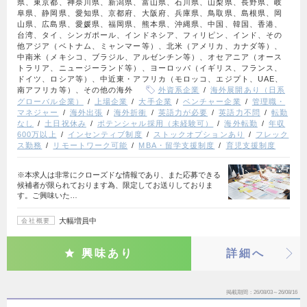
県、東京都、神奈川県、新潟県、富山県、石川県、山梨県、長野県、岐
阜県、静岡県、愛知県、京都府、大阪府、兵庫県、鳥取県、島根県、岡
山県、広島県、愛媛県、福岡県、熊本県、沖縄県、中国、韓国、香港、
台湾、タイ、シンガポール、インドネシア、フィリピン、インド、その
他アジア（ベトナム、ミャンマー等）、北米（アメリカ、カナダ等）、
中南米（メキシコ、ブラジル、アルゼンチン等）、オセアニア（オース
トラリア、ニュージーランド等）、ヨーロッパ（イギリス、フランス、
ドイツ、ロシア等）、中近東・アフリカ（モロッコ、エジプト、UAE、
南アフリカ等）、その他の海外
外資系企業
海外展開あり（日系
グローバル企業）
上場企業
大手企業
ベンチャー企業
管理職・
マネジャー
海外出張
海外折衝
英語力が必要
英語力不問
転勤
なし
土日祝休み
ポテンシャル採用（未経験可）
海外転勤
年収
600万以上
インセンティブ制度
ストックオプションあり
フレック
ス勤務
リモートワーク可能
MBA・留学支援制度
育児支援制度
※本求人は非常にクローズドな情報であり、また応募できる
候補者が限られております為、限定してお送りしておりま
す。ご興味いた…
大幅増員中
会社概要
興味あり
詳細へ
掲載期間
26/08/03～26/08/16