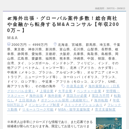
掲載期間
26/07/31～26/08/13
🛫海外出張・グローバル案件多数！総合商社
や金融から転身するM&Aコンサル【年収200
0万～】
M&A
2000万円 ～ 4999万円
北海道、宮城県、群馬県、埼玉県、千葉
県、東京都、神奈川県、新潟県、富山県、石川県、山梨県、長野県、岐
阜県、静岡県、愛知県、京都府、大阪府、兵庫県、鳥取県、島根県、岡
山県、広島県、愛媛県、福岡県、熊本県、沖縄県、中国、韓国、香港、
台湾、タイ、シンガポール、インドネシア、フィリピン、インド、その
他アジア（ベトナム、ミャンマー等）、北米（アメリカ、カナダ等）、
中南米（メキシコ、ブラジル、アルゼンチン等）、オセアニア（オース
トラリア、ニュージーランド等）、ヨーロッパ（イギリス、フランス、
ドイツ、ロシア等）、中近東・アフリカ（モロッコ、エジプト、UAE、
南アフリカ等）、その他の海外
外資系企業
海外展開あり（日系
グローバル企業）
上場企業
大手企業
ベンチャー企業
管理職・
マネジャー
海外出張
海外折衝
英語力が必要
英語力不問
転勤
なし
土日祝休み
ポテンシャル採用（未経験可）
海外転勤
年収
600万以上
インセンティブ制度
ストックオプションあり
フレック
ス勤務
リモートワーク可能
MBA・留学支援制度
育児支援制度
※本求人は非常にクローズドな情報であり、また応募できる
候補者が限られております為、限定してお送りしておりま