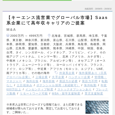
掲載期間
26/08/05～26/08/18
【キーエンス流営業でグローバル市場】Saas
系企業にて高年収キャリアのご提案
M&A
2000万円 ～ 4999万円
北海道、宮城県、群馬県、埼玉県、千葉
県、東京都、神奈川県、新潟県、富山県、石川県、山梨県、長野県、岐
阜県、静岡県、愛知県、京都府、大阪府、兵庫県、鳥取県、島根県、岡
山県、広島県、愛媛県、福岡県、熊本県、沖縄県、中国、韓国、香港、
台湾、タイ、シンガポール、インドネシア、フィリピン、インド、その
他アジア（ベトナム、ミャンマー等）、北米（アメリカ、カナダ等）、
中南米（メキシコ、ブラジル、アルゼンチン等）、オセアニア（オース
トラリア、ニュージーランド等）、ヨーロッパ（イギリス、フランス、
ドイツ、ロシア等）、中近東・アフリカ（モロッコ、エジプト、UAE、
南アフリカ等）、その他の海外
外資系企業
海外展開あり（日系
グローバル企業）
上場企業
大手企業
ベンチャー企業
管理職・
マネジャー
海外出張
海外折衝
英語力が必要
英語力不問
転勤
なし
土日祝休み
ポテンシャル採用（未経験可）
海外転勤
年収
600万以上
インセンティブ制度
ストックオプションあり
フレック
ス勤務
リモートワーク可能
MBA・留学支援制度
育児支援制度
※本求人は非常にクローズドな情報であり、また応募できる
候補者が限られております為、限定してお送りしておりま
す。ご興味いた…