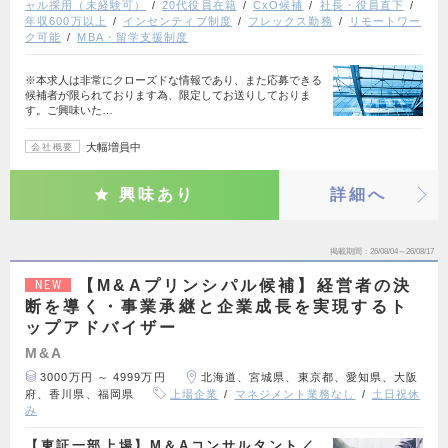
ャル採用（未経験可）
20代役員在籍
CxO候補
社長・役員直下
年収600万以上
インセンティブ制度
フレックス勤務
リモートワー
ク可能
MBA・留学支援制度
※本求人は非常にクローズドな情報であり、また応募できる
候補者が限られております為、限定してお送りしておりま
す。ご興味いた…
大幅増員中
会社概要
興味あり
詳細へ
掲載期間
26/08/04～26/08/17
【M&Aプリンシパル候補】経営者の決
NEW
断を導く・事業承継と企業成長を実現するト
ップアドバイザー
M&A
3000万円 ～ 4999万円
北海道、宮城県、東京都、愛知県、大阪
府、香川県、福岡県
上場企業
マネジメント業務なし
土日祝休
み
【東証一部上場】M＆Aコンサルタント／