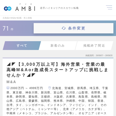
若手ハイキャリアのスカウト転職
北海道のM&Aの転職・求人情報
71
条件変更
件
すべて
新着のみ
掲載終了間近
掲載期間
26/08/07～26/08/20
◢◤【3,000万以上可】海外営業・営業の最
高峰M&Aor急成長スタートアップに挑戦しま
せんか？◢◤
M&A
2000万円 ～ 4999万円
北海道、宮城県、群馬県、埼玉県、千葉
県、東京都、神奈川県、新潟県、富山県、石川県、山梨県、長野県、岐
阜県、静岡県、愛知県、京都府、大阪府、兵庫県、鳥取県、島根県、岡
山県、広島県、愛媛県、福岡県、熊本県、沖縄県、中国、韓国、香港、
台湾、タイ、シンガポール、インドネシア、フィリピン、インド、その
他アジア（ベトナム、ミャンマー等）、北米（アメリカ、カナダ等）、
中南米（メキシコ、ブラジル、アルゼンチン等）、オセアニア（オース