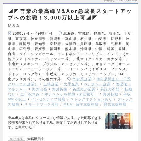
掲載期間
26/08/07～26/08/20
◢◤営業の最高峰M&Aor急成長スタートアッ
プへの挑戦！3,000万以上可◢◤
M&A
2000万円 ～ 4999万円
北海道、宮城県、群馬県、埼玉県、千葉
県、東京都、神奈川県、新潟県、富山県、石川県、山梨県、長野県、岐
阜県、静岡県、愛知県、京都府、大阪府、兵庫県、鳥取県、島根県、岡
山県、広島県、愛媛県、福岡県、熊本県、沖縄県、中国、韓国、香港、
台湾、タイ、シンガポール、インドネシア、フィリピン、インド、その
他アジア（ベトナム、ミャンマー等）、北米（アメリカ、カナダ等）、
中南米（メキシコ、ブラジル、アルゼンチン等）、オセアニア（オース
トラリア、ニュージーランド等）、ヨーロッパ（イギリス、フランス、
ドイツ、ロシア等）、中近東・アフリカ（モロッコ、エジプト、UAE、
南アフリカ等）、その他の海外
外資系企業
海外展開あり（日系
グローバル企業）
上場企業
大手企業
ベンチャー企業
管理職・
マネジャー
海外出張
海外折衝
英語力が必要
英語力不問
転勤
なし
土日祝休み
ポテンシャル採用（未経験可）
海外転勤
年収
600万以上
インセンティブ制度
ストックオプションあり
フレック
ス勤務
リモートワーク可能
MBA・留学支援制度
育児支援制度
※本求人は非常にクローズドな情報であり、また応募できる
候補者が限られております為、限定してお送りしておりま
す。ご興味いた…
大幅増員中
会社概要