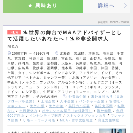
興味あり
詳細へ
掲載期間
26/08/03～26/08/31
🛬世界の舞台でM&Aアドバイザーとし
NEW
て活躍したいあなたへ！🛬※非公開求人
M&A
2000万円 ～ 4999万円
北海道、宮城県、群馬県、埼玉県、千葉
県、東京都、神奈川県、新潟県、富山県、石川県、山梨県、長野県、岐
阜県、静岡県、愛知県、京都府、大阪府、兵庫県、鳥取県、島根県、岡
山県、広島県、愛媛県、福岡県、熊本県、沖縄県、中国、韓国、香港、
台湾、タイ、シンガポール、インドネシア、フィリピン、インド、その
他アジア（ベトナム、ミャンマー等）、北米（アメリカ、カナダ等）、
中南米（メキシコ、ブラジル、アルゼンチン等）、オセアニア（オース
トラリア、ニュージーランド等）、ヨーロッパ（イギリス、フランス、
ドイツ、ロシア等）、中近東・アフリカ（モロッコ、エジプト、UAE、
南アフリカ等）、その他の海外
外資系企業
海外展開あり（日系
グローバル企業）
上場企業
大手企業
ベンチャー企業
管理職・
マネジャー
海外出張
海外折衝
英語力が必要
英語力不問
転勤
なし
土日祝休み
ポテンシャル採用（未経験可）
海外転勤
年収
600万以上
インセンティブ制度
ストックオプションあり
フレック
ス勤務
リモートワーク可能
MBA・留学支援制度
育児支援制度