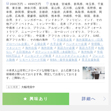
2000万円 ～ 4999万円
北海道、宮城県、群馬県、埼玉県、千葉
県、東京都、神奈川県、新潟県、富山県、石川県、山梨県、長野県、岐
阜県、静岡県、愛知県、京都府、大阪府、兵庫県、鳥取県、島根県、岡
山県、広島県、愛媛県、福岡県、熊本県、沖縄県、中国、韓国、香港、
台湾、タイ、シンガポール、インドネシア、フィリピン、インド、その
他アジア（ベトナム、ミャンマー等）、北米（アメリカ、カナダ等）、
中南米（メキシコ、ブラジル、アルゼンチン等）、オセアニア（オース
トラリア、ニュージーランド等）、ヨーロッパ（イギリス、フランス、
ドイツ、ロシア等）、中近東・アフリカ（モロッコ、エジプト、UAE、
南アフリカ等）、その他の海外
外資系企業
海外展開あり（日系
グローバル企業）
上場企業
大手企業
ベンチャー企業
管理職・
マネジャー
海外出張
海外折衝
英語力が必要
英語力不問
転勤
なし
土日祝休み
ポテンシャル採用（未経験可）
海外転勤
年収
600万以上
インセンティブ制度
ストックオプションあり
フレック
ス勤務
リモートワーク可能
MBA・留学支援制度
育児支援制度
※本求人は非常にクローズドな情報であり、また応募できる
候補者が限られております為、限定してお送りしておりま
す。ご興味いた…
大幅増員中
会社概要
興味あり
詳細へ