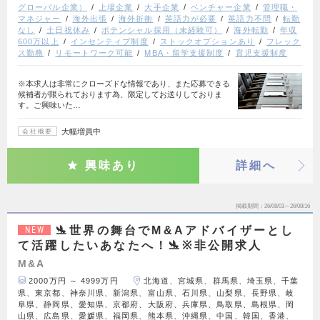
グローバル企業）
上場企業
大手企業
ベンチャー企業
管理職・
マネジャー
海外出張
海外折衝
英語力が必要
英語力不問
転勤
なし
土日祝休み
ポテンシャル採用（未経験可）
海外転勤
年収
600万以上
インセンティブ制度
ストックオプションあり
フレック
ス勤務
リモートワーク可能
MBA・留学支援制度
育児支援制度
※本求人は非常にクローズドな情報であり、また応募できる
候補者が限られております為、限定してお送りしておりま
す。ご興味いた…
大幅増員中
会社概要
興味あり
詳細へ
掲載期間
26/08/03～26/08/16
🛬世界の舞台でM&Aアドバイザーとし
NEW
て活躍したいあなたへ！🛬※非公開求人
M&A
2000万円 ～ 4999万円
北海道、宮城県、群馬県、埼玉県、千葉
県、東京都、神奈川県、新潟県、富山県、石川県、山梨県、長野県、岐
阜県、静岡県、愛知県、京都府、大阪府、兵庫県、鳥取県、島根県、岡
山県、広島県、愛媛県、福岡県、熊本県、沖縄県、中国、韓国、香港、