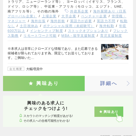
トラリア、ニュージーランド等）、ヨーロッパ（イギリス、フランス、
ドイツ、ロシア等）、中近東・アフリカ（モロッコ、エジプト、UAE、
南アフリカ等）、その他の海外
外資系企業
海外展開あり（日系
グローバル企業）
上場企業
大手企業
ベンチャー企業
管理職・
マネジャー
海外出張
海外折衝
英語力が必要
英語力不問
転勤
なし
土日祝休み
ポテンシャル採用（未経験可）
海外転勤
年収
600万以上
インセンティブ制度
ストックオプションあり
フレック
ス勤務
リモートワーク可能
MBA・留学支援制度
育児支援制度
※本求人は非常にクローズドな情報であり、また応募できる
候補者が限られております為、限定してお送りしておりま
す。ご興味いた…
大幅増員中
会社概要
興味あり
詳細へ
興味のある求人に
チェックをつけよう!
興味あり
スカウトのマッチング精度があがる!
その求人への合格可能性がわかる!