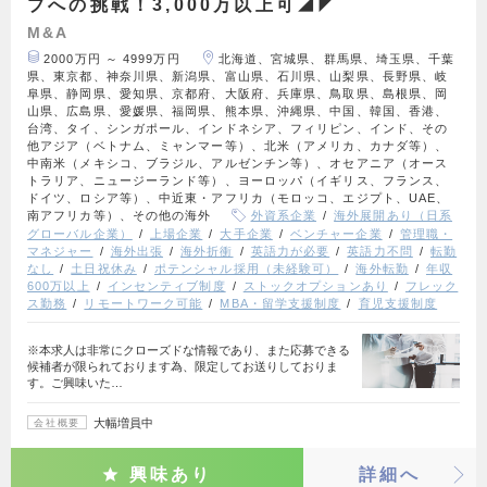
プへの挑戦！3,000万以上可◢◤
M&A
2000万円 ～ 4999万円
北海道、宮城県、群馬県、埼玉県、千葉
県、東京都、神奈川県、新潟県、富山県、石川県、山梨県、長野県、岐
阜県、静岡県、愛知県、京都府、大阪府、兵庫県、鳥取県、島根県、岡
山県、広島県、愛媛県、福岡県、熊本県、沖縄県、中国、韓国、香港、
台湾、タイ、シンガポール、インドネシア、フィリピン、インド、その
他アジア（ベトナム、ミャンマー等）、北米（アメリカ、カナダ等）、
中南米（メキシコ、ブラジル、アルゼンチン等）、オセアニア（オース
トラリア、ニュージーランド等）、ヨーロッパ（イギリス、フランス、
ドイツ、ロシア等）、中近東・アフリカ（モロッコ、エジプト、UAE、
南アフリカ等）、その他の海外
外資系企業
海外展開あり（日系
グローバル企業）
上場企業
大手企業
ベンチャー企業
管理職・
マネジャー
海外出張
海外折衝
英語力が必要
英語力不問
転勤
なし
土日祝休み
ポテンシャル採用（未経験可）
海外転勤
年収
600万以上
インセンティブ制度
ストックオプションあり
フレック
ス勤務
リモートワーク可能
MBA・留学支援制度
育児支援制度
※本求人は非常にクローズドな情報であり、また応募できる
候補者が限られております為、限定してお送りしておりま
す。ご興味いた…
大幅増員中
会社概要
興味あり
詳細へ