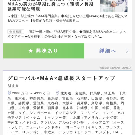
M&Aの実力が早期に身につく環境／長期
就業可能な環境
～東証一部上場の『M&A専門企業』◆3社しかない上場M&Aの1社である同社でM
&Aのプロへ～ 【長期的な活躍・成長が出来る…
～東証一部上場の『M&A専門企業』◆価値あるM&Aの創出に、まっ
会社概要
すぐです～ ■会社概要： 公認会計士が主体となって設立した”…
興味あり
詳細へ
掲載期間
26/08/04～26/08/17
グローバル×M&A×急成長スタートアップ
M&A
2000万円 ～ 4999万円
北海道、宮城県、群馬県、埼玉県、千葉
県、東京都、神奈川県、新潟県、富山県、石川県、山梨県、長野県、岐
阜県、静岡県、愛知県、京都府、大阪府、兵庫県、鳥取県、島根県、岡
山県、広島県、愛媛県、福岡県、熊本県、沖縄県、中国、韓国、香港、
台湾、タイ、シンガポール、インドネシア、フィリピン、インド、その
他アジア（ベトナム、ミャンマー等）、北米（アメリカ、カナダ等）、
中南米（メキシコ、ブラジル、アルゼンチン等）、オセアニア（オース
トラリア、ニュージーランド等）、ヨーロッパ（イギリス、フランス、
ドイツ、ロシア等）、中近東・アフリカ（モロッコ、エジプト、UAE、