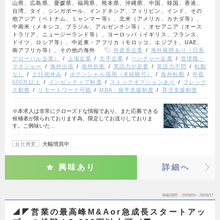
山県、広島県、愛媛県、福岡県、熊本県、沖縄県、中国、韓国、香港、
台湾、タイ、シンガポール、インドネシア、フィリピン、インド、その
他アジア（ベトナム、ミャンマー等）、北米（アメリカ、カナダ等）、
中南米（メキシコ、ブラジル、アルゼンチン等）、オセアニア（オース
トラリア、ニュージーランド等）、ヨーロッパ（イギリス、フランス、
ドイツ、ロシア等）、中近東・アフリカ（モロッコ、エジプト、UAE、
南アフリカ等）、その他の海外
外資系企業
海外展開あり（日系
グローバル企業）
上場企業
大手企業
ベンチャー企業
管理職・
マネジャー
海外出張
海外折衝
英語力が必要
英語力不問
転勤
なし
土日祝休み
ポテンシャル採用（未経験可）
海外転勤
年収
600万以上
インセンティブ制度
ストックオプションあり
フレック
ス勤務
リモートワーク可能
MBA・留学支援制度
育児支援制度
※本求人は非常にクローズドな情報であり、また応募できる
候補者が限られております為、限定してお送りしておりま
す。ご興味いた…
大幅増員中
会社概要
興味あり
詳細へ
掲載期間
26/08/04～26/08/17
◢◤営業の最高峰M&Aor急成長スタートアッ