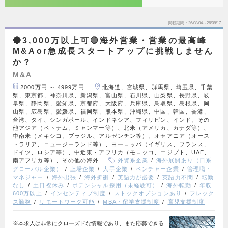
掲載期間
26/08/04～26/08/17
🔴3,000万以上可🔴海外営業・営業の最高峰
M&Aor急成長スタートアップに挑戦しません
か？
M&A
2000万円 ～ 4999万円
北海道、宮城県、群馬県、埼玉県、千葉
県、東京都、神奈川県、新潟県、富山県、石川県、山梨県、長野県、岐
阜県、静岡県、愛知県、京都府、大阪府、兵庫県、鳥取県、島根県、岡
山県、広島県、愛媛県、福岡県、熊本県、沖縄県、中国、韓国、香港、
台湾、タイ、シンガポール、インドネシア、フィリピン、インド、その
他アジア（ベトナム、ミャンマー等）、北米（アメリカ、カナダ等）、
中南米（メキシコ、ブラジル、アルゼンチン等）、オセアニア（オース
トラリア、ニュージーランド等）、ヨーロッパ（イギリス、フランス、
ドイツ、ロシア等）、中近東・アフリカ（モロッコ、エジプト、UAE、
南アフリカ等）、その他の海外
外資系企業
海外展開あり（日系
グローバル企業）
上場企業
大手企業
ベンチャー企業
管理職・
マネジャー
海外出張
海外折衝
英語力が必要
英語力不問
転勤
なし
土日祝休み
ポテンシャル採用（未経験可）
海外転勤
年収
600万以上
インセンティブ制度
ストックオプションあり
フレック
ス勤務
リモートワーク可能
MBA・留学支援制度
育児支援制度
※本求人は非常にクローズドな情報であり、また応募できる