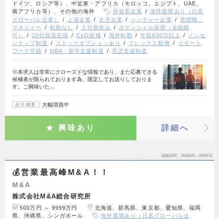
ドイツ、ロシア等）、中近東・アフリカ（モロッコ、エジプト、UAE、
南アフリカ等）、その他の海外
外資系企業
海外展開あり（日系
グローバル企業）
上場企業
大手企業
ベンチャー企業
管理職・
マネジャー
転勤なし
土日祝休み
ポテンシャル採用（未経験
可）
20代役員在籍
CxO候補
海外転勤
年収600万以上
インセ
ンティブ制度
ストックオプションあり
フレックス勤務
リモート
ワーク可能
MBA・留学支援制度
育児支援制度
※本求人は非常にクローズドな情報であり、また応募できる
候補者が限られております為、限定してお送りしておりま
す。ご興味いた…
大幅増員中
会社概要
興味あり
詳細へ
掲載期間
26/08/05～26/08/18
💰営業最高峰M&A！！
M&A
株式会社M&A総合研究所
500万円 ～ 9999万円
北海道、群馬県、東京都、愛知県、福岡
県、沖縄県、シンガポール
海外展開あり（日系グローバル企