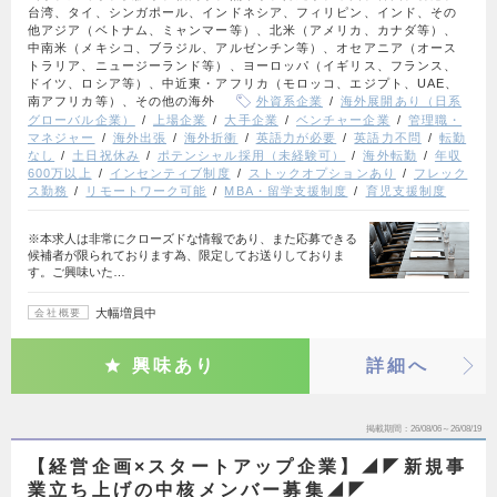
台湾、タイ、シンガポール、インドネシア、フィリピン、インド、その
他アジア（ベトナム、ミャンマー等）、北米（アメリカ、カナダ等）、
中南米（メキシコ、ブラジル、アルゼンチン等）、オセアニア（オース
トラリア、ニュージーランド等）、ヨーロッパ（イギリス、フランス、
ドイツ、ロシア等）、中近東・アフリカ（モロッコ、エジプト、UAE、
南アフリカ等）、その他の海外
外資系企業
海外展開あり（日系
グローバル企業）
上場企業
大手企業
ベンチャー企業
管理職・
マネジャー
海外出張
海外折衝
英語力が必要
英語力不問
転勤
なし
土日祝休み
ポテンシャル採用（未経験可）
海外転勤
年収
600万以上
インセンティブ制度
ストックオプションあり
フレック
ス勤務
リモートワーク可能
MBA・留学支援制度
育児支援制度
※本求人は非常にクローズドな情報であり、また応募できる
候補者が限られております為、限定してお送りしておりま
す。ご興味いた…
大幅増員中
会社概要
興味あり
詳細へ
掲載期間
26/08/06～26/08/19
【経営企画×スタートアップ企業】◢◤新規事
業立ち上げの中核メンバー募集◢◤