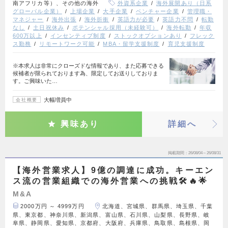
南アフリカ等）、その他の海外
外資系企業
海外展開あり（日系
グローバル企業）
上場企業
大手企業
ベンチャー企業
管理職・
マネジャー
海外出張
海外折衝
英語力が必要
英語力不問
転勤
なし
土日祝休み
ポテンシャル採用（未経験可）
海外転勤
年収
600万以上
インセンティブ制度
ストックオプションあり
フレック
ス勤務
リモートワーク可能
MBA・留学支援制度
育児支援制度
※本求人は非常にクローズドな情報であり、また応募できる
候補者が限られております為、限定してお送りしておりま
す。ご興味いた…
大幅増員中
会社概要
興味あり
詳細へ
掲載期間
26/08/04～26/08/31
【海外営業求人】9億の調達に成功。キーエン
ス流の営業組織での海外営業への挑戦🛠️🔥🌟
M&A
2000万円 ～ 4999万円
北海道、宮城県、群馬県、埼玉県、千葉
県、東京都、神奈川県、新潟県、富山県、石川県、山梨県、長野県、岐
阜県、静岡県、愛知県、京都府、大阪府、兵庫県、鳥取県、島根県、岡