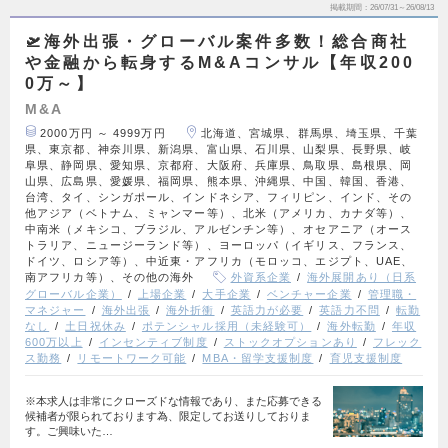
掲載期間
26/07/31～26/08/13
🛫海外出張・グローバル案件多数！総合商社
や金融から転身するM&Aコンサル【年収200
0万～】
M&A
2000万円 ～ 4999万円
北海道、宮城県、群馬県、埼玉県、千葉
県、東京都、神奈川県、新潟県、富山県、石川県、山梨県、長野県、岐
阜県、静岡県、愛知県、京都府、大阪府、兵庫県、鳥取県、島根県、岡
山県、広島県、愛媛県、福岡県、熊本県、沖縄県、中国、韓国、香港、
台湾、タイ、シンガポール、インドネシア、フィリピン、インド、その
他アジア（ベトナム、ミャンマー等）、北米（アメリカ、カナダ等）、
中南米（メキシコ、ブラジル、アルゼンチン等）、オセアニア（オース
トラリア、ニュージーランド等）、ヨーロッパ（イギリス、フランス、
ドイツ、ロシア等）、中近東・アフリカ（モロッコ、エジプト、UAE、
南アフリカ等）、その他の海外
外資系企業
海外展開あり（日系
グローバル企業）
上場企業
大手企業
ベンチャー企業
管理職・
マネジャー
海外出張
海外折衝
英語力が必要
英語力不問
転勤
なし
土日祝休み
ポテンシャル採用（未経験可）
海外転勤
年収
600万以上
インセンティブ制度
ストックオプションあり
フレック
ス勤務
リモートワーク可能
MBA・留学支援制度
育児支援制度
※本求人は非常にクローズドな情報であり、また応募できる
候補者が限られております為、限定してお送りしておりま
す。ご興味いた…