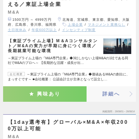
える／東証上場企業
M&A
1500万円 ～ 4999万円
北海道、宮城県、東京都、愛知県、大阪
府、広島県、香川県、福岡県
上場企業
マネジメント業務なし
土日祝休み
年収600万以上
インセンティブ制度
【東証プライム上場】M＆Aコンサルタン
ト／M&Aの実力が早期に身につく環境／
長期就業可能な環境
～東証プライム上場の『M&A専門企業』◆3社しかない上場M&Aの1社である同
社でM&Aのプロへ～ 【長期的な活躍・成長が出…
～東証プライム上場の『M&A専門企業』◆価値あるM&Aの創出に、
会社概要
まっすぐです～ ■会社概要： 公認会計士が主体となって設立し…
興味あり
詳細へ
掲載期間
26/08/01～26/08/14
【1day選考有】グローバル×M&A×年収200
0万以上可能
M&A