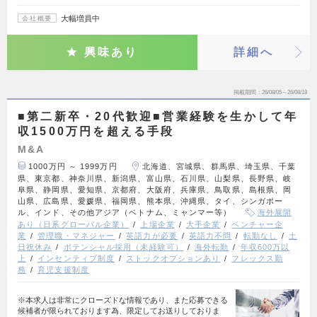
大幅増員中
会社概要
興味あり
詳細へ
掲載期間
26/08/05～26/08/18
■第二新卒・20代歓迎■営業経験を生かして年
収1500万円を超える手段
M&A
1000万円 ～ 1999万円
北海道、宮城県、群馬県、埼玉県、千葉
県、東京都、神奈川県、新潟県、富山県、石川県、山梨県、長野県、岐
阜県、静岡県、愛知県、京都府、大阪府、兵庫県、鳥取県、島根県、岡
山県、広島県、愛媛県、福岡県、熊本県、沖縄県、タイ、シンガポー
ル、インド、その他アジア（ベトナム、ミャンマー等）
海外展開
あり（日系グローバル企業）
上場企業
大手企業
ベンチャー企
業
管理職・マネジャー
英語力が必要
英語力不問
転勤なし
土
日祝休み
ポテンシャル採用（未経験可）
海外転勤
年収600万以
上
インセンティブ制度
ストックオプションあり
フレックス勤
務
育児支援制度
※本求人は非常にクローズドな情報であり、また応募できる
候補者が限られております為、限定してお送りしておりま