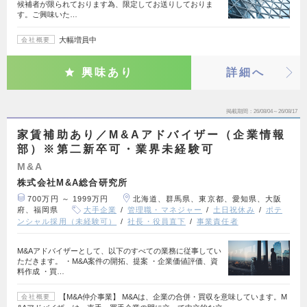
候補者が限られております為、限定してお送りしておりま
す。ご興味いた…
大幅増員中
会社概要
興味あり
詳細へ
掲載期間
26/08/04～26/08/17
家賃補助あり／M&Aアドバイザー（企業情報
部）※第二新卒可・業界未経験可
M&A
株式会社M&A総合研究所
700万円 ～ 1999万円
北海道、群馬県、東京都、愛知県、大阪
府、福岡県
大手企業
管理職・マネジャー
土日祝休み
ポテ
ンシャル採用（未経験可）
社長・役員直下
事業責任者
M&Aアドバイザーとして、以下のすべての業務に従事してい
ただきます。 ・M&A案件の開拓、提案 ・企業価値評価、資
料作成 ・買…
【M&A仲介事業】 M&Aは、企業の合併・買収を意味しています。M
会社概要