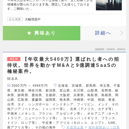
※本求人は非常にクローズドな情報であり、また応募できる
候補者が限られております為、限定してお送りしておりま
す。ご興味いた…
大幅増員中
会社概要
興味あり
詳細へ
掲載期間
26/08/03～26/08/16
【年収最大5400万】選ばれし者への招
NEW
待状。世界を動かすM&Aと9億調達SaaSの
極秘案件。
M&A
2000万円 ～ 4999万円
北海道、宮城県、群馬県、埼玉県、千葉
県、東京都、神奈川県、新潟県、富山県、石川県、山梨県、長野県、岐
阜県、静岡県、愛知県、京都府、大阪府、兵庫県、鳥取県、島根県、岡
山県、広島県、愛媛県、福岡県、熊本県、沖縄県、中国、韓国、香港、
台湾、タイ、シンガポール、インドネシア、フィリピン、インド、その
他アジア（ベトナム、ミャンマー等）、北米（アメリカ、カナダ等）、
中南米（メキシコ、ブラジル、アルゼンチン等）、オセアニア（オース
トラリア、ニュージーランド等）、ヨーロッパ（イギリス、フランス、
ドイツ、ロシア等）、中近東・アフリカ（モロッコ、エジプト、UAE、
南アフリカ等）、その他の海外
外資系企業
海外展開あり（日系