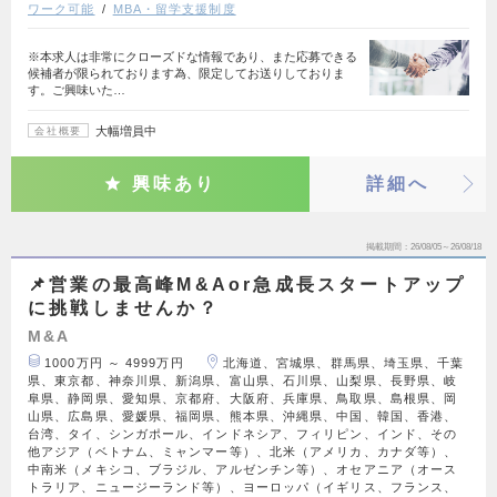
ワーク可能
MBA・留学支援制度
※本求人は非常にクローズドな情報であり、また応募できる
候補者が限られております為、限定してお送りしておりま
す。ご興味いた…
大幅増員中
会社概要
興味あり
詳細へ
掲載期間
26/08/05～26/08/18
📌営業の最高峰M&Aor急成長スタートアップ
に挑戦しませんか？
M&A
1000万円 ～ 4999万円
北海道、宮城県、群馬県、埼玉県、千葉
県、東京都、神奈川県、新潟県、富山県、石川県、山梨県、長野県、岐
阜県、静岡県、愛知県、京都府、大阪府、兵庫県、鳥取県、島根県、岡
山県、広島県、愛媛県、福岡県、熊本県、沖縄県、中国、韓国、香港、
台湾、タイ、シンガポール、インドネシア、フィリピン、インド、その
他アジア（ベトナム、ミャンマー等）、北米（アメリカ、カナダ等）、
中南米（メキシコ、ブラジル、アルゼンチン等）、オセアニア（オース
トラリア、ニュージーランド等）、ヨーロッパ（イギリス、フランス、