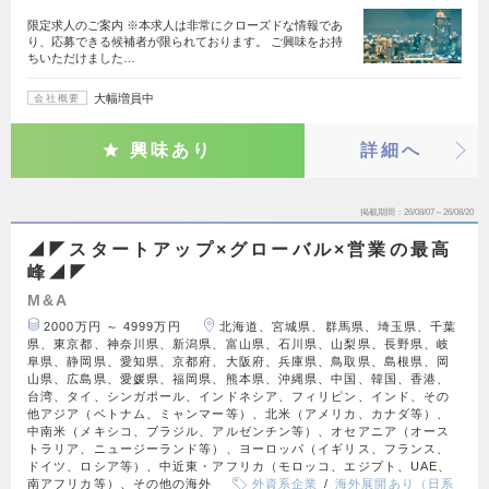
限定求人のご案内 ※本求人は非常にクローズドな情報であ
り、応募できる候補者が限られております。 ご興味をお持
ちいただけました…
大幅増員中
会社概要
興味あり
詳細へ
掲載期間
26/08/07～26/08/20
◢◤スタートアップ×グローバル×営業の最高
峰◢◤
M&A
2000万円 ～ 4999万円
北海道、宮城県、群馬県、埼玉県、千葉
県、東京都、神奈川県、新潟県、富山県、石川県、山梨県、長野県、岐
阜県、静岡県、愛知県、京都府、大阪府、兵庫県、鳥取県、島根県、岡
山県、広島県、愛媛県、福岡県、熊本県、沖縄県、中国、韓国、香港、
台湾、タイ、シンガポール、インドネシア、フィリピン、インド、その
他アジア（ベトナム、ミャンマー等）、北米（アメリカ、カナダ等）、
中南米（メキシコ、ブラジル、アルゼンチン等）、オセアニア（オース
トラリア、ニュージーランド等）、ヨーロッパ（イギリス、フランス、
ドイツ、ロシア等）、中近東・アフリカ（モロッコ、エジプト、UAE、
南アフリカ等）、その他の海外
外資系企業
海外展開あり（日系