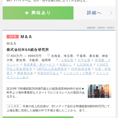
&Aアドバイザーは、売手・買手企業の間に立って中立的な立…
興味あり
詳細へ
掲載期間
26/08/04～26/08/17
M&A
NEW
M&A
株式会社M&A総合研究所
450万円 ～ 9999万円
北海道、埼玉県、千葉県、東京都、神奈
川県、愛知県、大阪府、福岡県
上場企業
大手企業
管理職・マ
ネジャー
新規事業・新サービス
転勤なし
土日祝休み
3,000万
円以上資金調達済
1億円以上資金調達済
20代役員在籍
社長・役員
直下
事業責任者
年収600万以上
インセンティブ制度
ストック
オプションあり
設立6年で時価総額2500億円超えの超急成長M&A仲介会社★
昨年より海外事業部もスタートでビジネスレベルの英語力あ
る方も…
代表の佐上氏自身が、ECメディア会社を時価総額9億5000万円にて
会社概要
上場企業に売却した経験の中で不便さ感じたことから、全て…