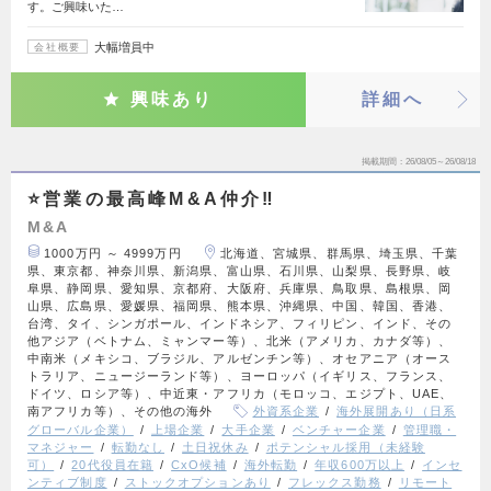
す。ご興味いた…
大幅増員中
会社概要
興味あり
詳細へ
掲載期間
26/08/05～26/08/18
⭐営業の最高峰M&A仲介‼️
M&A
1000万円 ～ 4999万円
北海道、宮城県、群馬県、埼玉県、千葉
県、東京都、神奈川県、新潟県、富山県、石川県、山梨県、長野県、岐
阜県、静岡県、愛知県、京都府、大阪府、兵庫県、鳥取県、島根県、岡
山県、広島県、愛媛県、福岡県、熊本県、沖縄県、中国、韓国、香港、
台湾、タイ、シンガポール、インドネシア、フィリピン、インド、その
他アジア（ベトナム、ミャンマー等）、北米（アメリカ、カナダ等）、
中南米（メキシコ、ブラジル、アルゼンチン等）、オセアニア（オース
トラリア、ニュージーランド等）、ヨーロッパ（イギリス、フランス、
ドイツ、ロシア等）、中近東・アフリカ（モロッコ、エジプト、UAE、
南アフリカ等）、その他の海外
外資系企業
海外展開あり（日系
グローバル企業）
上場企業
大手企業
ベンチャー企業
管理職・
マネジャー
転勤なし
土日祝休み
ポテンシャル採用（未経験
可）
20代役員在籍
CxO候補
海外転勤
年収600万以上
インセ
ンティブ制度
ストックオプションあり
フレックス勤務
リモート