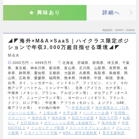
興味あり
詳細へ
掲載期間
26/08/07～26/08/20
◢◤海外×M&A×SaaS｜ハイクラス限定ポジ
ションで年収3,000万超目指せる環境◢◤
M&A
2000万円 ～ 4999万円
北海道、宮城県、群馬県、埼玉県、千葉
県、東京都、神奈川県、新潟県、富山県、石川県、山梨県、長野県、岐
阜県、静岡県、愛知県、京都府、大阪府、兵庫県、鳥取県、島根県、岡
山県、広島県、愛媛県、福岡県、熊本県、沖縄県、中国、韓国、香港、
台湾、タイ、シンガポール、インドネシア、フィリピン、インド、その
他アジア（ベトナム、ミャンマー等）、北米（アメリカ、カナダ等）、
中南米（メキシコ、ブラジル、アルゼンチン等）、オセアニア（オース
トラリア、ニュージーランド等）、ヨーロッパ（イギリス、フランス、
ドイツ、ロシア等）、中近東・アフリカ（モロッコ、エジプト、UAE、
南アフリカ等）、その他の海外
外資系企業
海外展開あり（日系
グローバル企業）
上場企業
大手企業
ベンチャー企業
管理職・
マネジャー
海外出張
海外折衝
英語力が必要
英語力不問
転勤
なし
土日祝休み
ポテンシャル採用（未経験可）
海外転勤
年収
600万以上
インセンティブ制度
ストックオプションあり
フレック
ス勤務
リモートワーク可能
MBA・留学支援制度
育児支援制度