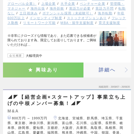
グローバル企業）
上場企業
大手企業
ベンチャー企業
管理職・
マネジャー
海外出張
海外折衝
英語力が必要
英語力不問
転勤
なし
土日祝休み
ポテンシャル採用（未経験可）
海外転勤
年収
600万以上
インセンティブ制度
ストックオプションあり
フレック
ス勤務
リモートワーク可能
MBA・留学支援制度
育児支援制度
※非常にクローズドな情報であり、また応募できる候補者が
限られております為、限定してお送りしております。ご興味
いただければ…
大幅増員中
会社概要
興味あり
詳細へ
掲載期間
26/08/07～26/08/20
◢◤【経営企画×スタートアップ】事業立ち上
げの中核メンバー募集！◢◤
M&A
800万円 ～ 1999万円
北海道、宮城県、群馬県、埼玉県、千葉
県、東京都、神奈川県、新潟県、富山県、石川県、山梨県、長野県、岐
阜県、静岡県、愛知県、京都府、大阪府、兵庫県、鳥取県、島根県、岡
山県、広島県、愛媛県、福岡県、熊本県、沖縄県、中国、韓国、香港、