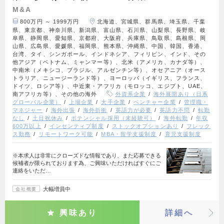
M&A
800万円 ～ 1999万円
北海道、宮城県、群馬県、埼玉県、千葉
県、東京都、神奈川県、新潟県、富山県、石川県、山梨県、長野県、岐
阜県、静岡県、愛知県、京都府、大阪府、兵庫県、鳥取県、島根県、岡
山県、広島県、愛媛県、福岡県、熊本県、沖縄県、中国、韓国、香港、
台湾、タイ、シンガポール、インドネシア、フィリピン、インド、その
他アジア（ベトナム、ミャンマー等）、北米（アメリカ、カナダ等）、
中南米（メキシコ、ブラジル、アルゼンチン等）、オセアニア（オース
トラリア、ニュージーランド等）、ヨーロッパ（イギリス、フランス、
ドイツ、ロシア等）、中近東・アフリカ（モロッコ、エジプト、UAE、
南アフリカ等）、その他の海外
外資系企業
海外展開あり（日系
グローバル企業）
上場企業
大手企業
ベンチャー企業
管理職・
マネジャー
海外出張
海外折衝
英語力が必要
英語力不問
転勤
なし
土日祝休み
ポテンシャル採用（未経験可）
海外転勤
年収
600万以上
インセンティブ制度
ストックオプションあり
フレック
ス勤務
リモートワーク可能
MBA・留学支援制度
育児支援制度
※本求人は非常にクローズドな情報であり、また応募できる
候補者が限られております為、ご興味いただければすぐにご
連絡をいただ…
大幅増員中
会社概要
興味あり
詳細へ