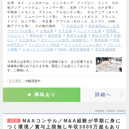
台湾、タイ、シンガポール、インドネシア、フィリピン、インド、その
他アジア（ベトナム、ミャンマー等）、北米（アメリカ、カナダ等）、
中南米（メキシコ、ブラジル、アルゼンチン等）、オセアニア（オース
トラリア、ニュージーランド等）、ヨーロッパ（イギリス、フランス、
ドイツ、ロシア等）、中近東・アフリカ（モロッコ、エジプト、UAE、
南アフリカ等）、その他の海外
外資系企業
海外展開あり（日系
グローバル企業）
上場企業
大手企業
ベンチャー企業
管理職・
マネジャー
海外出張
海外折衝
英語力が必要
英語力不問
転勤
なし
土日祝休み
ポテンシャル採用（未経験可）
海外転勤
年収
600万以上
インセンティブ制度
ストックオプションあり
フレック
ス勤務
リモートワーク可能
MBA・留学支援制度
育児支援制度
※本求人は非常にクローズドな情報であり、また応募できる
候補者が限られております為、限定してお送りしておりま
す。ご興味いた…
大幅増員中
会社概要
興味あり
詳細へ
掲載期間
26/08/03～26/08/16
M&Aコンサル／M&A経験が早期に身に
NEW
つく環境／賞与上限無し年収3000万超もあり