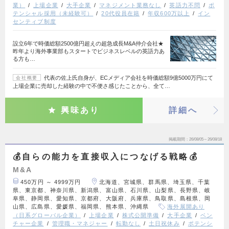
業）
上場企業
大手企業
マネジメント業務なし
英語力不問
ポ
テンシャル採用（未経験可）
20代役員在籍
年収600万以上
イン
センティブ制度
設立6年で時価総額2500億円超えの超急成長M&A仲介会社★
昨年より海外事業部もスタートでビジネスレベルの英語力あ
る方も…
代表の佐上氏自身が、ECメディア会社を時価総額9億5000万円にて
会社概要
上場企業に売却した経験の中で不便さ感じたことから、全て…
興味あり
詳細へ
掲載期間
26/08/05～26/08/18
💰自らの能力を直接収入につなげる戦略💰
M&A
450万円 ～ 4999万円
北海道、宮城県、群馬県、埼玉県、千葉
県、東京都、神奈川県、新潟県、富山県、石川県、山梨県、長野県、岐
阜県、静岡県、愛知県、京都府、大阪府、兵庫県、鳥取県、島根県、岡
山県、広島県、愛媛県、福岡県、熊本県、沖縄県
海外展開あり
（日系グローバル企業）
上場企業
株式公開準備
大手企業
ベン
チャー企業
管理職・マネジャー
転勤なし
土日祝休み
ポテンシ