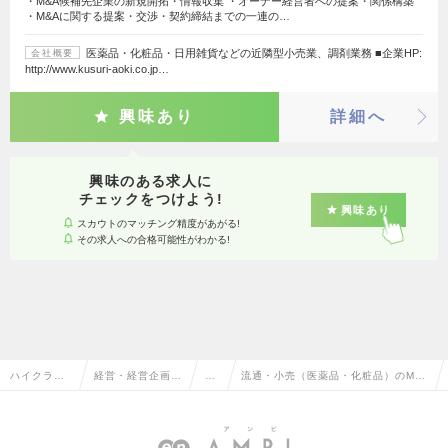
・M&A候補先企業の新規開拓・情報収集 ・オーナー経営者への提案・関係構築
・M&Aに関する提案・交渉・契約締結までの一連の…
医薬品・化粧品・日用雑貨などの近隣型小売業、調剤業務 ■企業HP:
会社概要
http://www.kusuri-aoki.co.jp…
興味あり
詳細へ
興味のある求人に
チェックをつけよう!
興味あり
スカウトのマッチング精度があがる!
その求人への合格可能性がわかる!
ハイクラス
経営・経営企画・
M
流通・小売（医薬品・化粧品）のM&
求人TOP
事業企画系
&
Aの転職・求人情報一覧
A