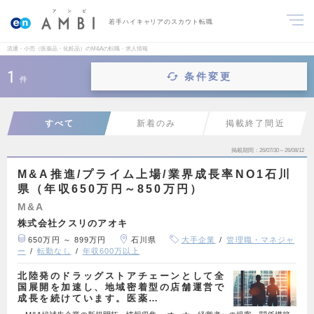
若手ハイキャリアのスカウト転職
流通・小売（医薬品・化粧品）のM&Aの転職・求人情報
1
条件変更
件
すべて
新着のみ
掲載終了間近
掲載期間
26/07/30～26/08/12
M&A推進/プライム上場/業界成長率NO1石川
県（年収650万円～850万円）
M&A
株式会社クスリのアオキ
650万円 ～ 899万円
石川県
大手企業
管理職・マネジャ
ー
転勤なし
年収600万以上
北陸発のドラッグストアチェーンとして全
国展開を加速し、地域密着型の店舗運営で
成長を続けています。医薬…