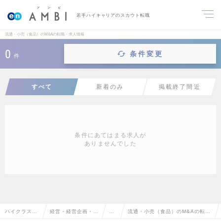
若手ハイキャリアのスカウト転職
流通・小売（食品）のM&Aの転職・求人情報
0
条件変更
件
すべて
新着のみ
掲載終了間近
条件にあてはまる求人が
ありませんでした
ハイクラス求
経営・経営企画・事
M&
流通・小売（食品）のM&Aの転