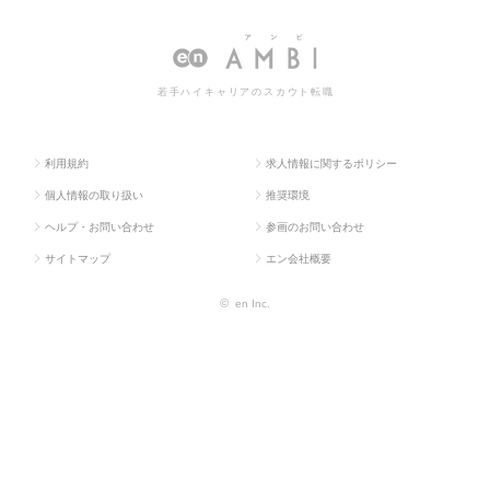
人TOP
業企画系
A
職・求人情報一覧
若手ハイキャリアのスカウト転職
利用規約
求人情報に関するポリシー
個人情報の取り扱い
推奨環境
ヘルプ・お問い合わせ
参画のお問い合わせ
サイトマップ
エン会社概要
©
en Inc.