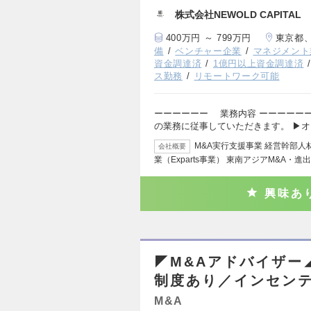
株式会社NEWOLD CAPITAL
400万円 ～ 799万円
東京都
備
ベンチャー企業
マネジメント
資金調達済
1億円以上資金調達済
ス勤務
リモートワーク可能
ーーーーーー 業務内容 ーーーーーー
の業務に従事していただきます。 ▶
M&A実行支援事業 経営幹部
会社概要
業（Exparts事業） 東南アジアM&A・進
興味あ
◤M&Aアドバイザー
制度あり／インセン
M&A