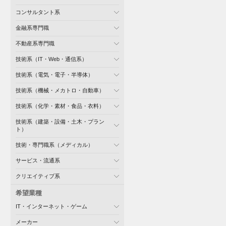
コンサルタント系
金融系専門職
不動産系専門職
技術系（IT・Web・通信系）
技術系（電気・電子・半導体）
技術系（機械・メカトロ・自動車）
技術系（化学・素材・食品・衣料）
技術系（建築・設備・土木・プラン
ト）
技術・専門職系（メディカル）
サービス・流通系
クリエイティブ系
希望業種
IT・インターネット・ゲーム
メーカー