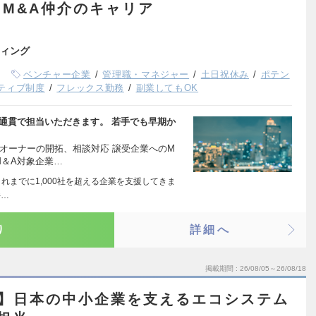
M&A仲介のキャリア
ィング
ベンチャー企業
管理職・マネジャー
土日祝休み
ポテン
ティブ制度
フレックス勤務
副業してもOK
通貫で担当いただきます。 若手でも早期か
オーナーの開拓、相談対応 譲受企業へのM
M＆A対象企業…
れまでに1,000社を超える企業を支援してきま
件…
り
詳細へ
掲載期間
26/08/05～26/08/18
進】日本の中小企業を支えるエコシステム