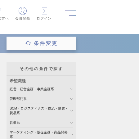
の方へ
会員登録
ログイン
条件変更
その他の条件で探す
希望職種
経営・経営企画・事業企画系
管理部門系
SCM・ロジスティクス・物流・購買・
貿易系
営業系
マーケティング・販促企画・商品開発
系