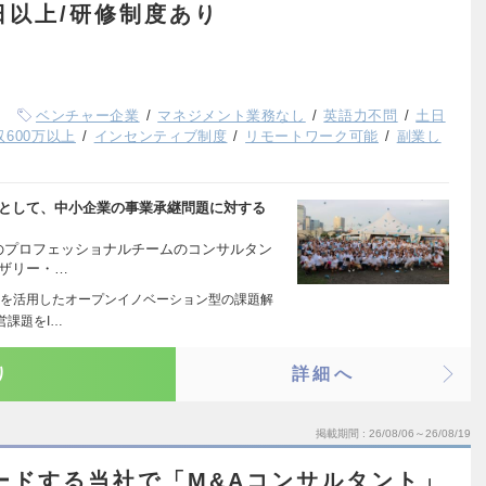
日以上/研修制度あり
ベンチャー企業
マネジメント業務なし
英語力不問
土日
収600万以上
インセンティブ制度
リモートワーク可能
副業し
トとして、中小企業の事業承継問題に対する
内のプロフェッショナルチームのコンサルタン
イザリー・…
を活用したオープンイノベーション型の課題解
営課題をI…
り
詳細へ
掲載期間
26/08/06～26/08/19
ードする当社で「M&Aコンサルタント」