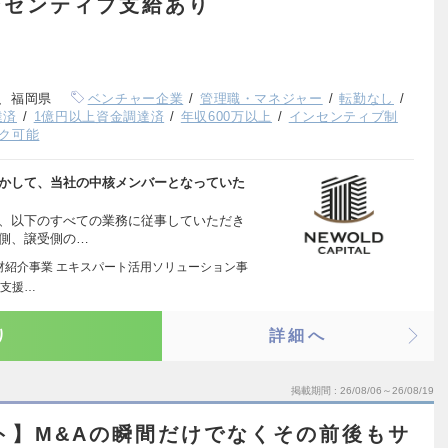
ンセンティブ支給あり
、福岡県
ベンチャー企業
管理職・マネジャー
転勤なし
達済
1億円以上資金調達済
年収600万以上
インセンティブ制
ク可能
活かして、当社の中核メンバーとなっていた
て、以下のすべての業務に従事していただき
側、譲受側の…
人材紹介事業 エキスパート活用ソリューション事
出支援…
り
詳細へ
掲載期間
26/08/06～26/08/19
ト】M&Aの瞬間だけでなくその前後もサ