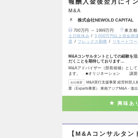
報酬入金後翌月にイ
M&A
株式会社NEWOLD CAPITAL
700万円 ～ 1999万円
東京都
土日祝休み
3,000万円以上資金調
度
フレックス勤務
リモートワー
M&Aコンサルタントとしての経験を
だくことを期待しております…
M&Aアドバイザー（部長候補）とし
ます。 ■オリジネーション 譲渡
M&A実行支援事業 経営幹部
会社概要
業（Exparts事業） 東南アジアM&A・進
興味あ
【M&Aコンサルタン