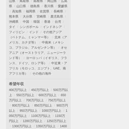
山県
鳥取県
島根県
岡山県
広島
県
山口県
徳島県
香川県
愛媛県
高知県
福岡県
佐賀県
長崎県
熊本県
大分県
宮崎県
鹿児島県
沖縄県
中国
韓国
香港
台湾
タイ
シンガポール
インドネシア
フィリピン
インド
その他アジア
（ベトナム、ミャンマー等）
北米（ア
メリカ、カナダ等）
中南米（メキシ
コ、ブラジル、アルゼンチン等）
オセ
アニア（オーストラリア、ニュージーラ
ンド等）
ヨーロッパ（イギリス、フラ
ンス、ドイツ、ロシア等）
中近東・ア
フリカ（モロッコ、エジプト、UAE、南
アフリカ等）
その他の海外
希望年収
400万円以上
450万円以上
500万円以
上
550万円以上
600万円以上
650
万円以上
700万円以上
750万円以上
800万円以上
850万円以上
900万円
以上
950万円以上
1000万円以上
1
050万円以上
1100万円以上
1150万
円以上
1200万円以上
1250万円以上
1300万円以上
1350万円以上
1400