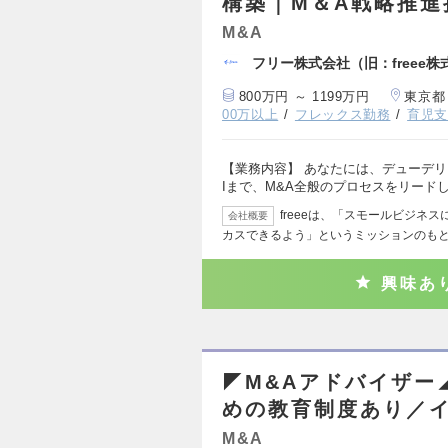
構築｜M＆A戦略推進
M&A
フリー株式会社（旧：freee株
800万円 ～ 1199万円
東京都
00万以上
フレックス勤務
育児
【業務内容】 あなたには、デューデ
Iまで、M&A全般のプロセスをリード
freeeは、「スモールビジネ
会社概要
カスできるよう」というミッションのもと
興味あ
◤M&Aアドバイザー
めの教育制度あり／
M&A