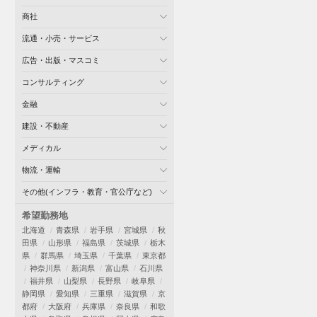
商社
流通・小売・サービス
広告・出版・マスコミ
コンサルティング
金融
建設・不動産
メディカル
物流・運輸
その他(インフラ・教育・官公庁など)
希望勤務地
北海道
青森県
岩手県
宮城県
秋
田県
山形県
福島県
茨城県
栃木
県
群馬県
埼玉県
千葉県
東京都
神奈川県
新潟県
富山県
石川県
福井県
山梨県
長野県
岐阜県
静岡県
愛知県
三重県
滋賀県
京
都府
大阪府
兵庫県
奈良県
和歌