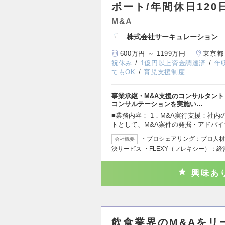
ポート/年間休日120
M&A
株式会社サーキュレーション
600万円 ～ 1199万円
東京都
祝休み
1億円以上資金調達済
年
てもOK
育児支援制度
事業承継・M&A支援のコンサルタン
コンサルテーションを実施い…
■業務内容： 1．M&A実行支援：社
トとして、M&A案件の発掘・アドバ
・プロシェアリング：プロ人材
会社概要
決サービス ・FLEXY（フレキシー）：経
興味あ
飲食業界のM&Aをリ