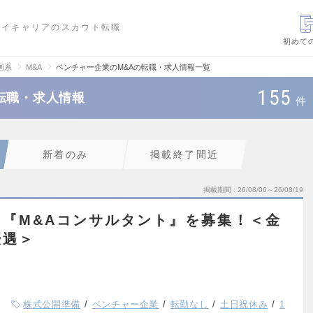
ハイキャリアのスカウト転職
初めて
画系
M&A
ベンチャー企業のM&Aの転職・求人情報一覧
155
転職・求人情報
件
新着のみ
掲載終了間近
掲載期間
26/08/06～26/08/19
『M&Aコンサルタント』を募集！＜金
優遇＞
株式公開準備
ベンチャー企業
転勤なし
土日祝休み
1