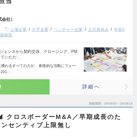
担当
式会社）
上場企業
大手企業
ベンチャー企業
土日祝休み
年収6
支援制度
リジェンスから契約交渉、クロージング、PM
していただ…
スに携わるすべての人が、 創造的な活動にフォー
201…
り
詳細へ
掲載期間
26/08/05～26/08/18
◢ クロスボーダーM&A／早期成長のた
インセンティブ上限無し