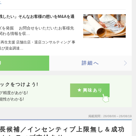
上
残したい」そんなお客様の想いをM&Aを通
ーズを発掘 お問合せをいただいたお客様先
関わる情報を収…
業再生支援 店舗出店・退店コンサルティング 事
及び資金調達…
り
詳細へ
ックをつけよう!
興味あり
グ精度があがる!
能性がわかる!
掲載期間
26/08/06～26/08/19
部長候補／インセンティブ上限無し＆成功