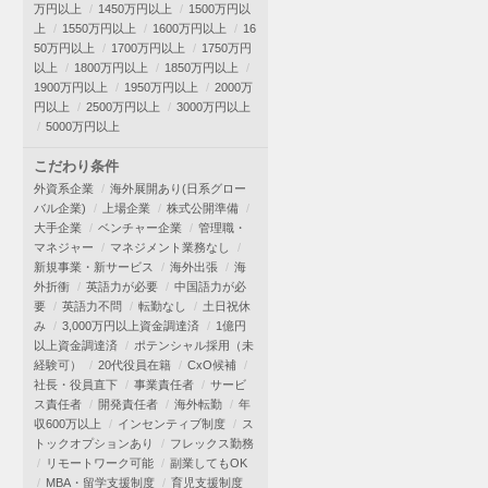
万円以上
1450万円以上
1500万円以
上
1550万円以上
1600万円以上
16
50万円以上
1700万円以上
1750万円
以上
1800万円以上
1850万円以上
1900万円以上
1950万円以上
2000万
円以上
2500万円以上
3000万円以上
5000万円以上
こだわり条件
外資系企業
海外展開あり(日系グロー
バル企業)
上場企業
株式公開準備
大手企業
ベンチャー企業
管理職・
マネジャー
マネジメント業務なし
新規事業・新サービス
海外出張
海
外折衝
英語力が必要
中国語力が必
要
英語力不問
転勤なし
土日祝休
み
3,000万円以上資金調達済
1億円
以上資金調達済
ポテンシャル採用（未
経験可）
20代役員在籍
CxO候補
社長・役員直下
事業責任者
サービ
ス責任者
開発責任者
海外転勤
年
収600万以上
インセンティブ制度
ス
トックオプションあり
フレックス勤務
リモートワーク可能
副業してもOK
MBA・留学支援制度
育児支援制度