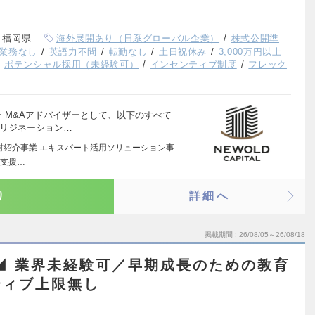
、福岡県
海外展開あり（日系グローバル企業）
株式公開準
業務なし
英語力不問
転勤なし
土日祝休み
3,000万円以上
ポテンシャル採用（未経験可）
インセンティブ制度
フレック
 M&Aアドバイザーとして、以下のすべて
オリジネーション…
人材紹介事業 エキスパート活用ソリューション事
出支援…
り
詳細へ
掲載期間
26/08/05～26/08/18
◢ 業界未経験可／早期成長のための教育
ティブ上限無し