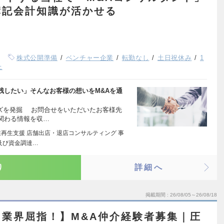
簿記会計知識が活かせる
株式公開準備
ベンチャー企業
転勤なし
土日祝休み
1
上
残したい」そんなお客様の想いをM&Aを通
ーズを発掘 お問合せをいただいたお客様先
関わる情報を収…
業再生支援 店舗出店・退店コンサルティング 事
及び資金調達…
り
詳細へ
掲載期間
26/08/05～26/08/18
業界屈指！】M&A仲介経験者募集｜圧