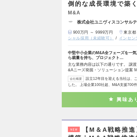
倒的な成長環境で築く
M&A
株式会社ユニヴィスコンサルテ
900万円 ～ 9999万円
東京都
シャル採用（未経験可）
インセン
中堅中小企業のM&A全フェーズを一気
ら裁量を持ち、プロジェクト…
主な業務内容は以下の通りです。 譲渡
&Aニーズ発掘・ソリューション提案 
設立12年目を迎える当社は、こ
会社概要
した。 上場企業100社超、M&A支援700
興味あ
【M＆A戦略推
NEW