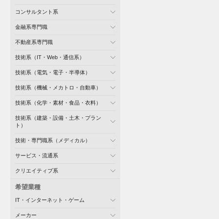
コンサルタント系
金融系専門職
不動産系専門職
技術系（IT・Web・通信系）
技術系（電気・電子・半導体）
技術系（機械・メカトロ・自動車）
技術系（化学・素材・食品・衣料）
技術系（建築・設備・土木・プラン
ト）
技術・専門職系（メディカル）
サービス・流通系
クリエイティブ系
希望業種
IT・インターネット・ゲーム
メーカー