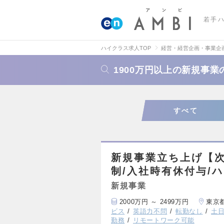
若手
ハイクラス求人TOP
経営・経営企画・事業企
1900万円以上の新規事
すべて
新規事業立ち上げ【
制/入社時有休付与/
新規事業
2000万円 ～ 2499万円
東京
ビス
英語力不問
転勤なし
土
勤務
リモートワーク可能