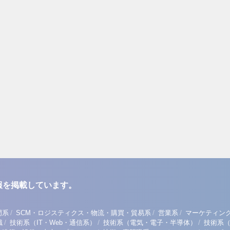
報を掲載しています。
/
/
/
門系
SCM・ロジスティクス・物流・購買・貿易系
営業系
マーケティン
/
/
/
職
技術系（IT・Web・通信系）
技術系（電気・電子・半導体）
技術系