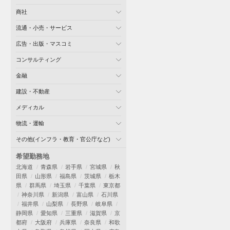
商社
流通・小売・サービス
広告・出版・マスコミ
コンサルティング
金融
建設・不動産
メディカル
物流・運輸
その他(インフラ・教育・官公庁など)
希望勤務地
北海道
青森県
岩手県
宮城県
秋
田県
山形県
福島県
茨城県
栃木
県
群馬県
埼玉県
千葉県
東京都
神奈川県
新潟県
富山県
石川県
福井県
山梨県
長野県
岐阜県
静岡県
愛知県
三重県
滋賀県
京
都府
大阪府
兵庫県
奈良県
和歌