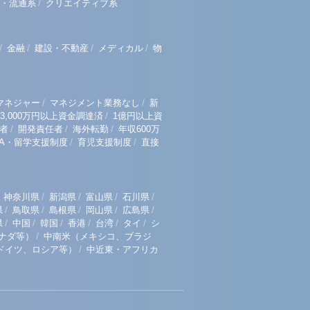
/
・流通系
クリエイティブ系
/
/
/
/
金融
建設・不動産
メディカル
物
/
/
マネジャー
マネジメント業務なし
新
/
3,000万円以上資金調達済
1億円以上資
/
/
/
者
開発責任者
海外転勤
年収600万
/
/
BA・留学支援制度
育児支援制度
直接
/
/
/
/
神奈川県
新潟県
富山県
石川県
/
/
/
/
/
県
鳥取県
島根県
岡山県
広島県
/
/
/
/
/
/
県
中国
韓国
香港
台湾
タイ
シ
/
ナダ等）
中南米（メキシコ、ブラジ
/
ドイツ、ロシア等）
中近東・アフリカ