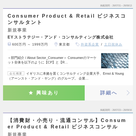
掲載期間
26/07/31～26/08/13
Consumer Product & Retail ビジネスコ
ンサルタント
新規事業
EYストラテジー・アンド・コンサルティング株式会社
600万円 ～ 1999万円
東京都
外資系企業
土日祝休み
＜部門紹介 / About Sector_Consumer＞ Consumerのマーケ
ット全体を以下のように【CP】と【R…
イギリスに本拠を置くコンサルティング企業大手、Ernst & Young
会社概要
（アーンスト・アンド・ヤング）のグループ。 企業…
興味あり
詳細へ
掲載期間
26/07/23～26/09/16
【消費財・小売り・流通コンサル】Consum
er Product & Retail ビジネスコンサル
新規事業