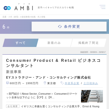
若手ハイキャリアのスカウト転職
流通・小売（家電）の新規事業の転職・求人情報
6
条件変更
件
すべて
新着のみ
掲載終了間近
掲載期間
26/08/04～26/08/17
Consumer Product & Retail ビジネスコ
ンサルタント
新規事業
EYストラテジー・アンド・コンサルティング株式会社
600万円 ～ 1999万円
東京都
外資系企業
土日祝休み
＜部門紹介 / About Sector_Consumer＞ Consumerのマーケ
ット全体を以下のように【CP】と【R…
イギリスに本拠を置くコンサルティング企業大手、Ernst & Young
会社概要