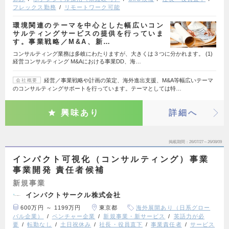
フレックス勤務
リモートワーク可能
環境関連のテーマを中心とした幅広いコン
サルティングサービスの提供を行っていま
す。事業戦略／M&A、新…
コンサルティング業務は多岐にわたりますが、大きくは３つに分かれます。 (1)
経営コンサルティング M&Aにおける事業DD、海…
経営／事業戦略や計画の策定、海外進出支援、M&A等幅広いテーマ
会社概要
のコンサルティングサポートを行っています。テーマとしては特…
興味あり
詳細へ
掲載期間
26/07/27～26/08/09
インパクト可視化（コンサルティング）事業
事業開発 責任者候補
新規事業
インパクトサークル株式会社
600万円 ～ 1199万円
東京都
海外展開あり（日系グロー
バル企業）
ベンチャー企業
新規事業・新サービス
英語力が必
要
転勤なし
土日祝休み
社長・役員直下
事業責任者
サービス