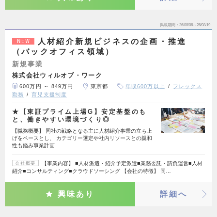
掲載期間
26/08/06～26/08/19
人材紹介新規ビジネスの企画・推進
NEW
（バックオフィス領域）
新規事業
株式会社ウィルオブ・ワーク
600万円 ～ 849万円
東京都
年収600万以上
フレックス
勤務
育児支援制度
★【東証プライム上場G】安定基盤のも
と、働きやすい環境づくり◎
【職務概要】 同社の戦略となる主に人材紹介事業の立ち上
げをベースとし、 カテゴリー選定や社内リソースとの親和
性も鑑み事業計画…
【事業内容】 ■人材派遣・紹介予定派遣■業務委託・請負運営■人材
会社概要
紹介■コンサルティング■クラウドソーシング 【会社の特徴】 同…
興味あり
詳細へ