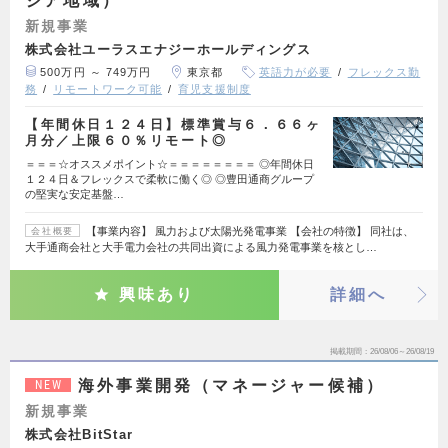
ジア地域）
新規事業
株式会社ユーラスエナジーホールディングス
500万円 ～ 749万円
東京都
英語力が必要
フレックス勤
務
リモートワーク可能
育児支援制度
【年間休日１２４日】標準賞与６．６６ヶ
月分／上限６０％リモート◎
＝＝＝☆オススメポイント☆＝＝＝＝＝＝＝＝ ◎年間休日
１２４日＆フレックスで柔軟に働く◎ ◎豊田通商グループ
の堅実な安定基盤…
【事業内容】 風力および太陽光発電事業 【会社の特徴】 同社は、
会社概要
大手通商会社と大手電力会社の共同出資による風力発電事業を核とし…
興味あり
詳細へ
掲載期間
26/08/06～26/08/19
海外事業開発（マネージャー候補）
NEW
新規事業
株式会社BitStar