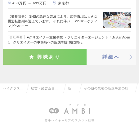
450万円 ～ 699万円
東京都
【募集背景】 SNSの急速な普及により、広告市場は大きな
構造転換期を迎えています。 それに伴い、SNSマーケティ
ングへのニー…
■クリエイター支援事業 ・クリエイターエージェント「BitStar Agen
会社概要
t」 クリエイターの事務所への所属/無所属に関わ…
興味あり
詳細へ
ハイクラス求
経営・経営企画・
新規
その他の業種の新規事業の転
人TOP
事業企画系
事業
職・求人情報一覧
若手ハイキャリアのスカウト転職