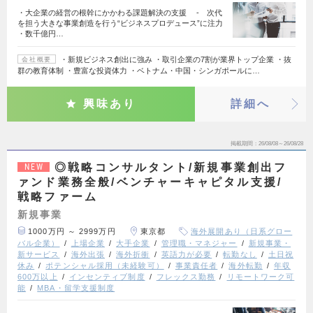
・大企業の経営の根幹にかかわる課題解決の支援 - 次代
を担う大きな事業創造を行う“ビジネスプロデュース”に注力
・数千億円…
・新規ビジネス創出に強み ・取引企業の7割が業界トップ企業 ・抜
会社概要
群の教育体制 ・豊富な投資体力 ・ベトナム・中国・シンガポールに…
興味あり
詳細へ
掲載期間
26/08/08～26/08/28
◎戦略コンサルタント/新規事業創出フ
NEW
ァンド業務全般/ベンチャーキャピタル支援/
戦略ファーム
新規事業
1000万円 ～ 2999万円
東京都
海外展開あり（日系グロー
バル企業）
上場企業
大手企業
管理職・マネジャー
新規事業・
新サービス
海外出張
海外折衝
英語力が必要
転勤なし
土日祝
休み
ポテンシャル採用（未経験可）
事業責任者
海外転勤
年収
600万以上
インセンティブ制度
フレックス勤務
リモートワーク可
能
MBA・留学支援制度