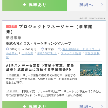
興味あり
詳細へ
掲載期間
26/08/06～26/08/19
プロジェクトマネージャー（事業開
NEW
発）
新規事業
株式会社クロス・マーケティンググループ
600万円 ～ 849万円
東京都
海外展開あり（日系グローバ
ル企業）
上場企業
年収600万以上
フレックス勤務
育児支援制
度
AI活用とデータ基盤で事業を変革。事業
成長と成果創出に直結する事業開発PM
【職務概要】 リサーチ業界の構造変化が進む中、保有する
大量のデータや会員基盤、AI活用を前提とした新規事業の推
進および既存…
【事業内容】 リサーチ事業及びITソリューション事業を行う子会社
会社概要
等の経営管理及びそれに付帯または関連する事業 【会社の特徴】…
興味あり
詳細へ