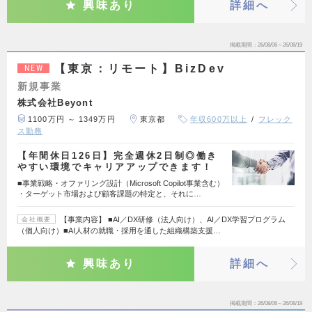
興味あり
詳細へ
掲載期間
26/08/06～26/08/19
【東京：リモート】BizDev
NEW
新規事業
株式会社Beyont
1100万円 ～ 1349万円
東京都
年収600万以上
フレック
ス勤務
【年間休日126日】完全週休2日制◎働き
やすい環境でキャリアアップできます！
■事業戦略・オファリング設計（Microsoft Copilot事業含む）
・ターゲット市場および顧客課題の特定と、それに…
【事業内容】 ■AI／DX研修（法人向け）、AI／DX学習プログラム
会社概要
（個人向け）■AI人材の就職・採用を通した組織構築支援…
興味あり
詳細へ
掲載期間
26/08/06～26/08/19