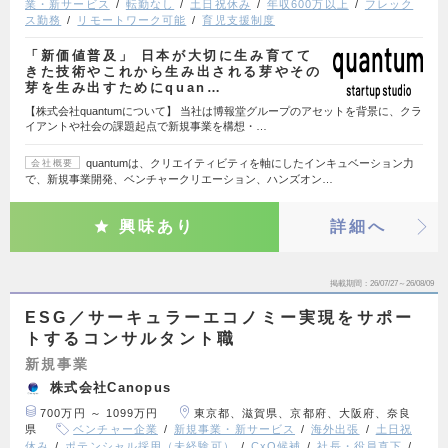
業・新サービス
転勤なし
土日祝休み
年収600万以上
フレック
ス勤務
リモートワーク可能
育児支援制度
「新価値普及」 日本が大切に生み育てて
きた技術やこれから生み出される芽やその
芽を生み出すためにquan…
【株式会社quantumについて】 当社は博報堂グループのアセットを背景に、クラ
イアントや社会の課題起点で新規事業を構想・…
quantumは、クリエイティビティを軸にしたインキュベーション力
会社概要
で、新規事業開発、ベンチャークリエーション、ハンズオン…
興味あり
詳細へ
掲載期間
26/07/27～26/08/09
ESG／サーキュラーエコノミー実現をサポー
トするコンサルタント職
新規事業
株式会社Canopus
700万円 ～ 1099万円
東京都、滋賀県、京都府、大阪府、奈良
県
ベンチャー企業
新規事業・新サービス
海外出張
土日祝
休み
ポテンシャル採用（未経験可）
CxO候補
社長・役員直下