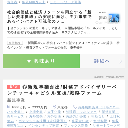
責任者
年収600万以上
リモートワーク可能
社会的価値と経済リターンを両立する「新
しい資本循環」の実現に向け、主力事業で
あるインパクト可視化のノ…
▍当ポジションの魅力・キャリア価値 ・未開拓市場の「ルールメイカー」とし
ての価値 省庁や金融機関を巻き込み、サステナビリティ…
・新興国等での社会インパクト型マイクロファイナンスの提供 ・社
会社概要
会インパクト投資プラットフォームの提供 ※準備中
興味あり
詳細へ
掲載期間
26/08/08～26/08/28
◎新規事業創出/財務アドバイザリーベ
NEW
ンチャーキャピタル支援/戦略ファーム
新規事業
1000万円 ～ 2999万円
東京都
海外展開あり（日系グロー
バル企業）
上場企業
大手企業
管理職・マネジャー
新規事業・
新サービス
海外出張
海外折衝
英語力が必要
転勤なし
土日祝
休み
ポテンシャル採用（未経験可）
事業責任者
海外転勤
年収
600万以上
インセンティブ制度
フレックス勤務
リモートワーク可