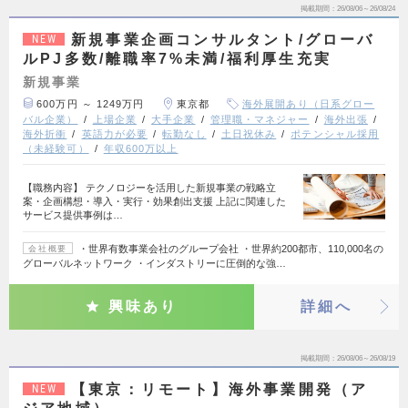
掲載期間
26/08/06～26/08/24
新規事業企画コンサルタント/グローバ
NEW
ルPJ多数/離職率7%未満/福利厚生充実
新規事業
600万円 ～ 1249万円
東京都
海外展開あり（日系グロー
バル企業）
上場企業
大手企業
管理職・マネジャー
海外出張
海外折衝
英語力が必要
転勤なし
土日祝休み
ポテンシャル採用
（未経験可）
年収600万以上
【職務内容】 テクノロジーを活用した新規事業の戦略立
案・企画構想・導入・実行・効果創出支援 上記に関連した
サービス提供事例は…
・世界有数事業会社のグループ会社 ・世界約200都市、110,000名の
会社概要
グローバルネットワーク ・インダストリーに圧倒的な強…
興味あり
詳細へ
掲載期間
26/08/06～26/08/19
【東京：リモート】海外事業開発（ア
NEW