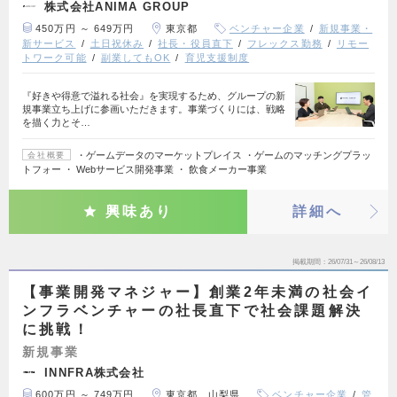
株式会社ANIMA GROUP
450万円 ～ 649万円
東京都
ベンチャー企業
新規事業・
新サービス
土日祝休み
社長・役員直下
フレックス勤務
リモー
トワーク可能
副業してもOK
育児支援制度
『好きや得意で溢れる社会』を実現するため、グループの新
規事業立ち上げに参画いただきます。事業づくりには、戦略
を描く力とそ…
・ゲームデータのマーケットプレイス ・ゲームのマッチングプラッ
会社概要
トフォー ・ Webサービス開発事業 ・ 飲食メーカー事業
興味あり
詳細へ
掲載期間
26/07/31～26/08/13
【事業開発マネジャー】創業2年未満の社会イ
ンフラベンチャーの社長直下で社会課題解決
に挑戦！
新規事業
INNFRA株式会社
600万円 ～ 749万円
東京都、山梨県
ベンチャー企業
管