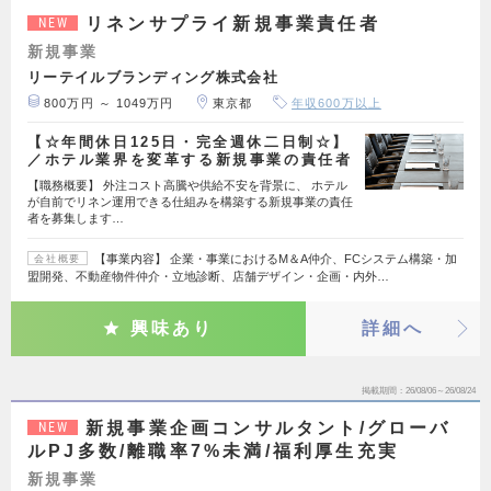
リネンサプライ新規事業責任者
NEW
新規事業
リーテイルブランディング株式会社
800万円 ～ 1049万円
東京都
年収600万以上
【☆年間休日125日・完全週休二日制☆】
／ホテル業界を変革する新規事業の責任者
【職務概要】 外注コスト高騰や供給不安を背景に、 ホテル
が自前でリネン運用できる仕組みを構築する新規事業の責任
者を募集します…
【事業内容】 企業・事業におけるM＆A仲介、FCシステム構築・加
会社概要
盟開発、不動産物件仲介・立地診断、店舗デザイン・企画・内外…
興味あり
詳細へ
掲載期間
26/08/06～26/08/24
新規事業企画コンサルタント/グローバ
NEW
ルPJ多数/離職率7%未満/福利厚生充実
新規事業