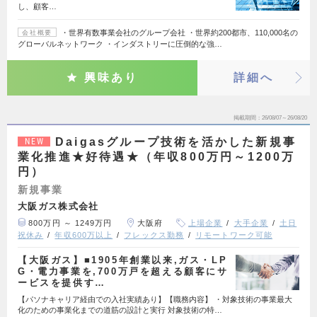
し、顧客…
・世界有数事業会社のグループ会社 ・世界約200都市、110,000名の
会社概要
グローバルネットワーク ・インダストリーに圧倒的な強…
興味あり
詳細へ
掲載期間
26/08/07～26/08/20
Daigasグループ技術を活かした新規事
NEW
業化推進★好待遇★（年収800万円～1200万
円）
新規事業
大阪ガス株式会社
800万円 ～ 1249万円
大阪府
上場企業
大手企業
土日
祝休み
年収600万以上
フレックス勤務
リモートワーク可能
【大阪ガス】■1905年創業以来,ガス・LP
G・電力事業を,700万戸を超える顧客にサ
ービスを提供す…
【パソナキャリア経由での入社実績あり】【職務内容】 ・対象技術の事業最大
化のための事業化までの道筋の設計と実行 対象技術の特…