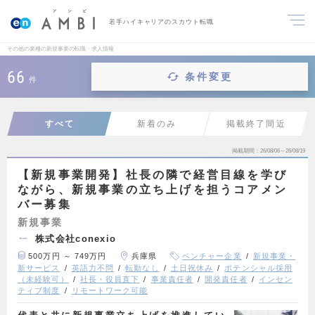
若手ハイキャリアのスカウト転職
その他の業種の新規事業の転職・求人情報
66
条件変更
件
すべて
新着のみ
掲載終了間近
掲載期間
26/08/06～26/08/19
【新規事業開発】社長の隣で経営目線を学び
ながら、新規事業の立ち上げを担うコアメン
バー募集
新規事業
株式会社conexio
500万円 ～ 749万円
兵庫県
ベンチャー企業
新規事業・
新サービス
英語力不問
転勤なし
土日祝休み
ポテンシャル採用
（未経験可）
社長・役員直下
事業責任者
開発責任者
インセン
ティブ制度
リモートワーク可能