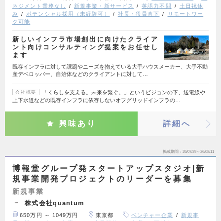
ネジメント業務なし
新規事業・新サービス
英語力不問
土日祝休
み
ポテンシャル採用（未経験可）
社長・役員直下
リモートワー
ク可能
新しいインフラ市場創出に向けたクライア
ント向けコンサルティング提案をお任せし
ます
既存インフラに対して課題やニーズを抱えている大手ハウスメーカー、大手不動
産デベロッパー、自治体などのクライアントに対して…
「くらしを支える。未来を繋ぐ。」というビジョンの下、送電線や
会社概要
上下水道などの既存インフラに依存しないオフグリッドインフラの…
興味あり
詳細へ
掲載期間
26/07/29～26/08/11
博報堂グループ発スタートアップスタジオ|新
規事業開発プロジェクトのリーダーを募集
新規事業
株式会社quantum
650万円 ～ 1049万円
東京都
ベンチャー企業
新規事