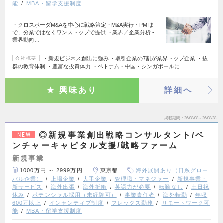
能
MBA・留学支援制度
・クロスボーダM&Aを中心に戦略策定・M&A実行・PMIま
で、分業ではなくワンストップで提供 ・業界／企業分析 -
業界動向…
・新規ビジネス創出に強み ・取引企業の7割が業界トップ企業 ・抜
会社概要
群の教育体制 ・豊富な投資体力 ・ベトナム・中国・シンガポールに…
興味あり
詳細へ
掲載期間
26/08/08～26/08/28
◎新規事業創出戦略コンサルタント/ベ
NEW
ンチャーキャピタル支援/戦略ファーム
新規事業
1000万円 ～ 2999万円
東京都
海外展開あり（日系グロー
バル企業）
上場企業
大手企業
管理職・マネジャー
新規事業・
新サービス
海外出張
海外折衝
英語力が必要
転勤なし
土日祝
休み
ポテンシャル採用（未経験可）
事業責任者
海外転勤
年収
600万以上
インセンティブ制度
フレックス勤務
リモートワーク可
能
MBA・留学支援制度