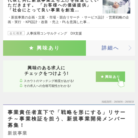
代表と共に新規事業立ち上げを推進してい
ただきます。 「お客様への価値提供」
「社会にとって良い事業を創造…
・新規事業の企画・立案 ・市場・競合リサーチ ・サービス設計 ・営業戦略の企
画・実行 ・KPI設計・改善 ・売上・PLを意識した事…
人事採用コンサルティング DX支援
会社概要
興味あり
詳細へ
興味のある求人に
チェックをつけよう!
興味あり
スカウトのマッチング精度があがる!
その求人への合格可能性がわかる!
掲載期間
26/08/06～26/08/19
事業責任者直下で「戦略を形にする」リサー
チ～事業検証を担う、新規事業開発メンバー
募集！
新規事業