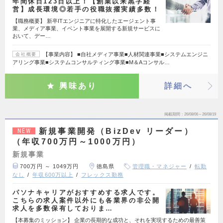
年間休日123日以上！【創業以来黒字経
営】成長環境◎若手の役職抜擢実績多数！
【職務概要】 新卒ITエンジニアに特化したエージェント事
業、メディア事業、イベント事業を展開する新規サービスに
おいて、デー…
【事業内容】 ■自社メディア事業■人材関連事業■システムエンジニ
会社概要
アリング事業■システムコンサルティング事業■M＆Aコンサル…
興味あり
詳細へ
掲載期間
26/08/06～26/08/19
新規事業開発（BizDev リーダー）
NEW
（年収700万円～1000万円）
新規事業
700万円 ～ 1049万円
徳島県
管理職・マネジャー
転勤
なし
年収600万以上
フレックス勤務
パソナキャリアがおすすめする求人です。
こちらの求人案件以外にも各業界の非公開
求人を多数保有しておりま…
【本募集のミッション】 企業の長期的な成功と、それを実現するための最善策