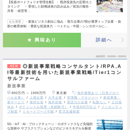
【投資ポートフォリオ管理全般】 ・ 既存投資先の定期モニ
タリング － 受領した財務諸表の読み込み／状況の報告・
共有 ・経営管…
・新規ビジネス創出に強み ・取引企業の7割が業界トップ企業 ・抜
会社概要
群の教育体制 ・豊富な投資体力 ・ベトナム・中国・シンガポールに…
興味あり
詳細へ
掲載期間
26/08/08～26/08/28
◎新規事業戦略コンサルタント/RPA,A
NEW
I等最新技術を用いた新規事業戦略/Tier1コン
サルファーム
新規事業
800万円 ～ 1999万円
東京都
海外展開あり（日系グロー
バル企業）
上場企業
大手企業
管理職・マネジャー
新規事業・
新サービス
海外出張
海外折衝
英語力が必要
転勤なし
土日祝
休み
ポテンシャル採用（未経験可）
年収600万以上
インセンティ
ブ制度
リモートワーク可能
育児支援制度
5G・IoT・AI・ブロックチェーン・ロボティクスなど先端的
な技術や サブスクリプションなどのビジネスモデルを駆使