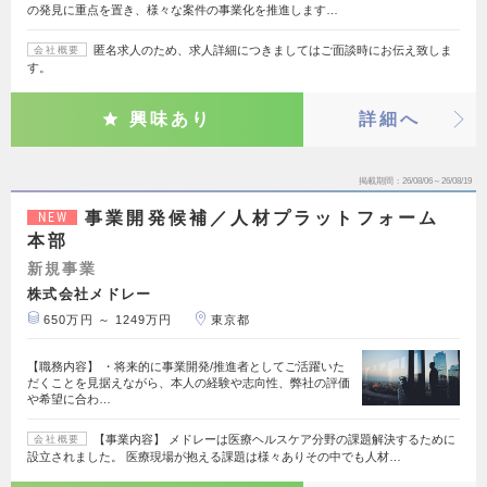
の発見に重点を置き、様々な案件の事業化を推進します…
匿名求人のため、求人詳細につきましてはご面談時にお伝え致しま
会社概要
す。
興味あり
詳細へ
掲載期間
26/08/06～26/08/19
事業開発候補／人材プラットフォーム
NEW
本部
新規事業
株式会社メドレー
650万円 ～ 1249万円
東京都
【職務内容】 ・将来的に事業開発/推進者としてご活躍いた
だくことを見据えながら、本人の経験や志向性、弊社の評価
や希望に合わ…
【事業内容】 メドレーは医療ヘルスケア分野の課題解決するために
会社概要
設立されました。 医療現場が抱える課題は様々ありその中でも人材…