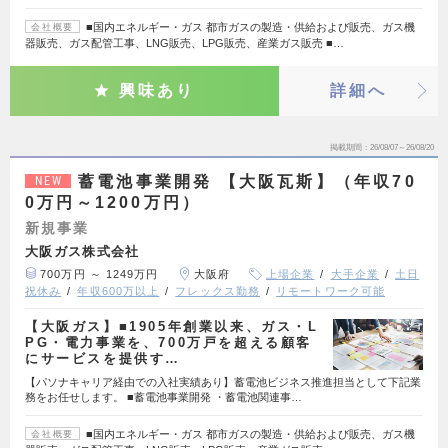
■国内エネルギー・ガス 都市ガスの製造・供給および販売、ガス機
会社概要
器販売、ガス配管工事、LNG販売、LPG販売、産業ガス販売 ■…
興味あり
詳細へ
掲載期間
26/08/07～26/08/20
蓄電池事業開発 【大阪瓦斯】（年収70
NEW
0万円～1200万円）
新規事業
大阪ガス株式会社
700万円 ～ 1249万円
大阪府
上場企業
大手企業
土日
祝休み
年収600万以上
フレックス勤務
リモートワーク可能
【大阪ガス】■1905年創業以来、ガス・L
PG・電力事業を、700万戸を超える顧客
にサービスを提供す…
【パソナキャリア経由での入社実績あり】蓄電池ビジネス推進担当として下記業
務をお任せします。 ■蓄電池事業開発 ・蓄電池関連事…
■国内エネルギー・ガス 都市ガスの製造・供給および販売、ガス機
会社概要