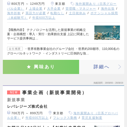
800万円 ～ 1249万円
東京都
海外展開あり（日系グロー
バル企業）
上場企業
大手企業
管理職・マネジャー
海外出張
海外折衝
英語力が必要
転勤なし
土日祝休み
ポテンシャル採用
（未経験可）
年収600万以上
【職務内容】 テクノロジーを活用した新規事業の戦略立
案・企画構想・導入・実行・効果創出支援 上記に関連した
サービス提供事例は…
・世界有数事業会社のグループ会社 ・世界約200都市、110,000名の
会社概要
グローバルネットワーク ・インダストリーに圧倒的な強…
興味あり
詳細へ
掲載期間
26/08/06～26/08/19
事業企画（新規事業開発）
NEW
新規事業
レバレジーズ株式会社
700万円 ～ 899万円
東京都
海外展開あり（日系グローバ
ル企業）
年収600万以上
フレックス勤務
育児支援制度